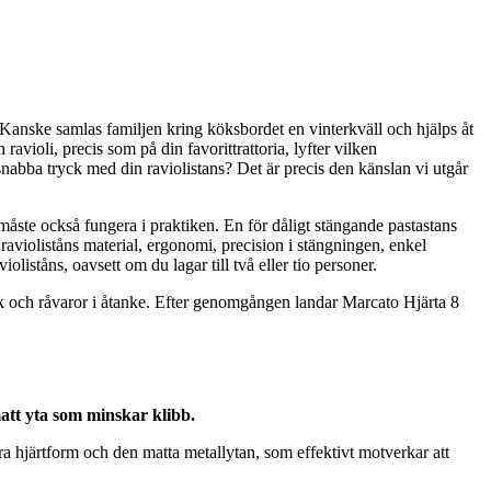
 Kanske samlas familjen kring köksbordet en vinterkväll och hjälps åt
ravioli, precis som på din favorittrattoria, lyfter vilken
 snabba tryck med din raviolistans? Det är precis den känslan vi utgår
en måste också fungera i praktiken. En för dåligt stängande pastastans
 ravioliståns material, ergonomi, precision i stängningen, enkel
oliståns, oavsett om du lagar till två eller tio personer.
 och råvaror i åtanke. Efter genomgången landar Marcato Hjärta 8
att yta som minskar klibb.
ra hjärtform och den matta metallytan, som effektivt motverkar att