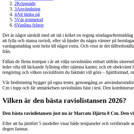
2
Köpguide
3
Användning
4
Att tänka på
5
Vår testmetod
6
Vanliga frågor
Det är något särskilt med att stå i köket en regnig söndagseftermiddag
att fylla och stansa ravioli, eller så bjuder du några vänner på hemlagad
vardagsmiddag som helst till något extra. Och visst är det tillfredsstä
från.
Fällan de flesta trampar i är att välja ravioliståns enbart utifrån utse
leder ofta till läckande fyllning eller ojämna kanter, och ett obekvämt
rengöring och vilken ravioliform du faktiskt vill göra – hjärtformad, run
Vår bedömning bygger på egna tester, genomgång av användaromdömen 
Cm i topp och får utmärkelsen ravioliståns bäst i test. Den kombinerar h
Vilken är den bästa raviolistansen 2026?
Den bästa raviolistansen just nu är Marcato Hjärta 8 Cm. Den v
Efter att ha jämfört 5 modeller visar både testpaneler och verifierad
degen fastnar.