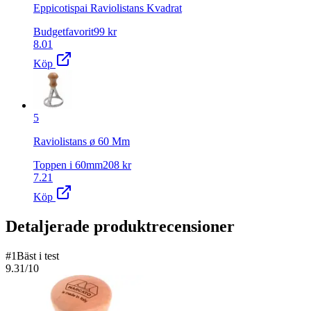
Eppicotispai Raviolistans Kvadrat
Budgetfavorit
99
kr
8.01
Köp
5
Raviolistans ø 60 Mm
Toppen i 60mm
208
kr
7.21
Köp
Detaljerade produktrecensioner
#
1
Bäst i test
9.31
/10