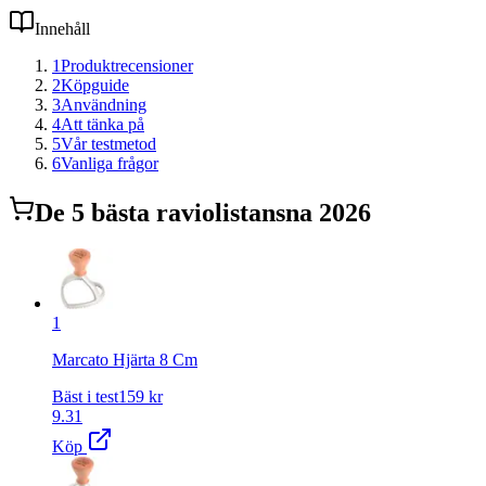
Innehåll
1
Produktrecensioner
2
Köpguide
3
Användning
4
Att tänka på
5
Vår testmetod
6
Vanliga frågor
De
5
bästa
raviolistans
na 2026
1
Marcato Hjärta 8 Cm
Bäst i test
159
kr
9.31
Köp