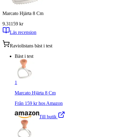
Marcato Hjärta 8 Cm
9.31
159
kr
Läs recension
Raviolistans
bäst i test
Bäst i test
1
Marcato Hjärta 8 Cm
Från
159
kr hos
Amazon
Till butik