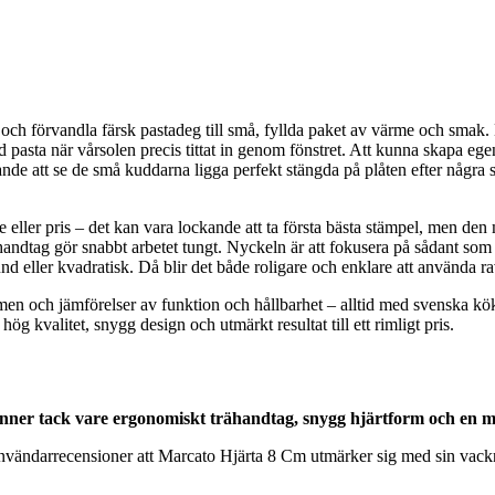
 och förvandla färsk pastadeg till små, fyllda paket av värme och smak.
 pasta när vårsolen precis tittat in genom fönstret. Att kunna skapa egen 
llande att se de små kuddarna ligga perfekt stängda på plåten efter några
ende eller pris – det kan vara lockande att ta första bästa stämpel, men d
 handtag gör snabbt arbetet tungt. Nyckeln är att fokusera på sådant som
d eller kvadratisk. Då blir det både roligare och enklare att använda ravi
och jämförelser av funktion och hållbarhet – alltid med svenska kök
ög kvalitet, snygg design och utmärkt resultat till ett rimligt pris.
inner tack vare ergonomiskt trähandtag, snygg hjärtform och en m
e användarrecensioner att Marcato Hjärta 8 Cm utmärker sig med sin vack