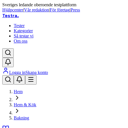
Sveriges ledande oberoende testplattform
Hjälpcenter
|
Vår redaktion
|
För företag
|
Press
Testra
.
Tester
Kategorier
Så testar vi
Om oss
Logga in
Skapa konto
Hem
Hem & Kök
Bakning