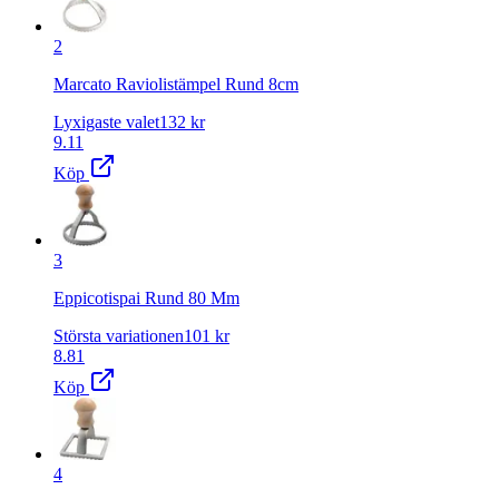
2
Marcato Raviolistämpel Rund 8cm
Lyxigaste valet
132
kr
9.11
Köp
3
Eppicotispai Rund 80 Mm
Största variationen
101
kr
8.81
Köp
4