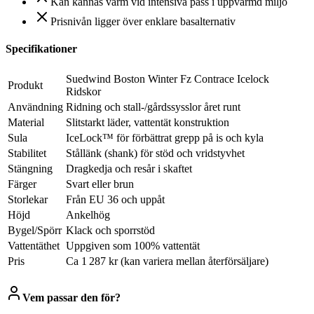
Kan kännas varm vid intensiva pass i uppvärmd miljö
Prisnivån ligger över enklare basalternativ
Specifikationer
Suedwind Boston Winter Fz Contrace Icelock
Produkt
Ridskor
Användning
Ridning och stall-/gårdssysslor året runt
Material
Slitstarkt läder, vattentät konstruktion
Sula
IceLock™ för förbättrat grepp på is och kyla
Stabilitet
Stållänk (shank) för stöd och vridstyvhet
Stängning
Dragkedja och resår i skaftet
Färger
Svart eller brun
Storlekar
Från EU 36 och uppåt
Höjd
Ankelhög
Bygel/Spörr
Klack och sporrstöd
Vattentäthet
Uppgiven som 100% vattentät
Pris
Ca 1 287 kr (kan variera mellan återförsäljare)
Vem passar den för?