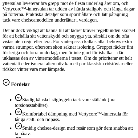
yttersulan levererar bra grepp mot de flesta underlag året om, och
Vertycore™-innersulan tar udden av hårda stallgolv och långa dagar
på fötterna. Praktiska detaljer som sporrhållare och lätt påtagning
tack vare chelseamodellen underlättar i vardagen.
Det är dock viktigt att känna till att lädret kräver regelbunden skötsel
för att behålla sitt vattenskydd och snygga yta, särskilt om du ofta
vistas ute i regn eller lera. För vinterpass i kalla stallar behövs extra
varma strumpor, eftersom skon saknar isolering. Greppet räcker fint
för leriga och torra underlag, men är inte gjort för ishalka – där
utklassas den av vintermodellerna i testet. Om du prioriterar ett helt
vattentätt eller isolerat alternativ kan ett par klassiska ridstövlar eller
ridskor vinter vara mer lämpade.
Fördelar
Stadig känsla i stigbygeln tack vare stållänk (bra
torsionsstabilitet).
Komfortabel dämpning med Vertycore™-innersula för
långa stall- och ridpass.
Smidig chelsea-design med resår som gör dem snabba att
ta på/av.