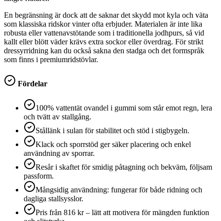
En begränsning är dock att de saknar det skydd mot kyla och väta
som klassiska ridskor vinter ofta erbjuder. Materialen är inte lika
robusta eller vattenavstötande som i traditionella jodhpurs, så vid
kallt eller blött väder krävs extra sockor eller överdrag. För strikt
dressyrridning kan du också sakna den stadga och det formspråk
som finns i premiumridstövlar.
Fördelar
100% vattentät ovandel i gummi som står emot regn, lera
och tvätt av stallgång.
Stållänk i sulan för stabilitet och stöd i stigbygeln.
Klack och sporrstöd ger säker placering och enkel
användning av sporrar.
Resår i skaftet för smidig påtagning och bekväm, följsam
passform.
Mångsidig användning: fungerar för både ridning och
dagliga stallsysslor.
Pris från 816 kr – lätt att motivera för mängden funktion