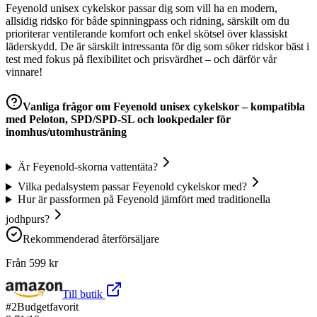
Feyenold unisex cykelskor passar dig som vill ha en modern,
allsidig ridsko för både spinningpass och ridning, särskilt om du
prioriterar ventilerande komfort och enkel skötsel över klassiskt
läderskydd. De är särskilt intressanta för dig som söker ridskor bäst i
test med fokus på flexibilitet och prisvärdhet – och därför vår
vinnare!
Vanliga frågor om
Feyenold unisex cykelskor – kompatibla
med Peloton, SPD/SPD-SL och lookpedaler för
inomhus/utomhusträning
Är Feyenold-skorna vattentäta?
Vilka pedalsystem passar Feyenold cykelskor med?
Hur är passformen på Feyenold jämfört med traditionella
jodhpurs?
Rekommenderad återförsäljare
Från
599
kr
Till butik
#
2
Budgetfavorit