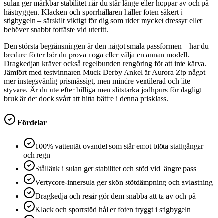
sulan ger märkbar stabilitet när du står länge eller hoppar av och på
hästryggen. Klacken och sporrhållaren håller foten säkert i
stigbygeln – särskilt viktigt för dig som rider mycket dressyr eller
behöver snabbt fotfäste vid uteritt.
Den största begränsningen är den något smala passformen – har du
bredare fötter bör du prova noga eller välja en annan modell.
Dragkedjan kräver också regelbunden rengöring för att inte kärva.
Jämfört med testvinnaren Muck Derby Ankel är Aurora Zip något
mer instegsvänlig prismässigt, men mindre ventilerad och lite
styvare. Är du ute efter billiga men slitstarka jodhpurs för dagligt
bruk är det dock svårt att hitta bättre i denna prisklass.
Fördelar
100% vattentät ovandel som står emot blöta stallgångar
och regn
Stållänk i sulan ger stabilitet och stöd vid längre pass
Vertycore-innersula ger skön stötdämpning och avlastning
Dragkedja och resår gör dem snabba att ta av och på
Klack och sporrstöd håller foten tryggt i stigbygeln