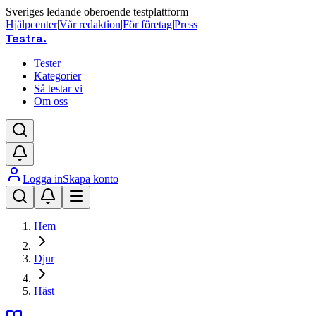
Sveriges ledande oberoende testplattform
Hjälpcenter
|
Vår redaktion
|
För företag
|
Press
Testra
.
Tester
Kategorier
Så testar vi
Om oss
Logga in
Skapa konto
Hem
Djur
Häst