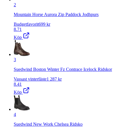
2
Mountain Horse Aurora Zip Paddock Jodhpurs
Budgetfavorit
699
kr
8.71
Köp
3
Suedwind Boston Winter Fz Contrace Icelock Ridskor
Vassast vinterfäste
1 287
kr
8.41
Köp
4
Suedwind New Work Chelsea Ridsko