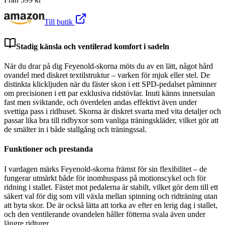
Till butik
Stadig känsla och ventilerad komfort i sadeln
När du drar på dig Feyenold-skorna möts du av en lätt, något hård
ovandel med diskret textilstruktur – varken för mjuk eller stel. De
distinkta klickljuden när du fäster skon i ett SPD-pedalset påminner
om precisionen i ett par exklusiva ridstövlar. Inuti känns innersulan
fast men sviktande, och överdelen andas effektivt även under
svettiga pass i ridhuset. Skorna är diskret svarta med vita detaljer och
passar lika bra till ridbyxor som vanliga träningskläder, vilket gör att
de smälter in i både stallgång och träningssal.
Funktioner och prestanda
I vardagen märks Feyenold-skorna främst för sin flexibilitet – de
fungerar utmärkt både för inomhuspass på motionscykel och för
ridning i stallet. Fästet mot pedalerna är stabilt, vilket gör dem till ett
säkert val för dig som vill växla mellan spinning och ridträning utan
att byta skor. De är också lätta att torka av efter en lerig dag i stallet,
och den ventilerande ovandelen håller fötterna svala även under
längre ridturer.