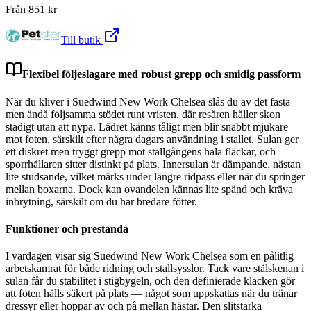
Från
851
kr
Till butik
Flexibel följeslagare med robust grepp och smidig passform
När du kliver i Suedwind New Work Chelsea slås du av det fasta
men ändå följsamma stödet runt vristen, där resåren håller skon
stadigt utan att nypa. Lädret känns tåligt men blir snabbt mjukare
mot foten, särskilt efter några dagars användning i stallet. Sulan ger
ett diskret men tryggt grepp mot stallgångens hala fläckar, och
sporrhållaren sitter distinkt på plats. Innersulan är dämpande, nästan
lite studsande, vilket märks under längre ridpass eller när du springer
mellan boxarna. Dock kan ovandelen kännas lite spänd och kräva
inbrytning, särskilt om du har bredare fötter.
Funktioner och prestanda
I vardagen visar sig Suedwind New Work Chelsea som en pålitlig
arbetskamrat för både ridning och stallsysslor. Tack vare stålskenan i
sulan får du stabilitet i stigbygeln, och den definierade klacken gör
att foten hålls säkert på plats — något som uppskattas när du tränar
dressyr eller hoppar av och på mellan hästar. Den slitstarka