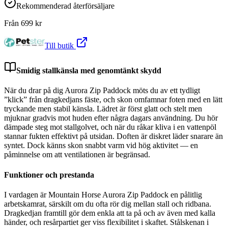
Rekommenderad återförsäljare
Från
699
kr
Till butik
Smidig stallkänsla med genomtänkt skydd
När du drar på dig Aurora Zip Paddock möts du av ett tydligt
”klick” från dragkedjans fäste, och skon omfamnar foten med en lätt
tryckande men stabil känsla. Lädret är först glatt och stelt men
mjuknar gradvis mot huden efter några dagars användning. Du hör
dämpade steg mot stallgolvet, och när du råkar kliva i en vattenpöl
stannar fukten effektivt på utsidan. Doften är diskret läder snarare än
syntet. Dock känns skon snabbt varm vid hög aktivitet — en
påminnelse om att ventilationen är begränsad.
Funktioner och prestanda
I vardagen är Mountain Horse Aurora Zip Paddock en pålitlig
arbetskamrat, särskilt om du ofta rör dig mellan stall och ridbana.
Dragkedjan framtill gör dem enkla att ta på och av även med kalla
händer, och resårpartiet ger viss flexibilitet i skaftet. Stålskenan i