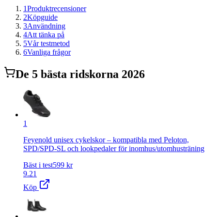
1
Produktrecensioner
2
Köpguide
3
Användning
4
Att tänka på
5
Vår testmetod
6
Vanliga frågor
De
5
bästa
ridskor
na 2026
1
Feyenold unisex cykelskor – kompatibla med Peloton,
SPD/SPD-SL och lookpedaler för inomhus/utomhusträning
Bäst i test
599
kr
9.21
Köp