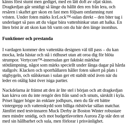
känns först stumt men gediget, med en lätt doft av oljat skinn.
Dragkedjan går smidigt så länge du hållit den ren från lera, och
resåren i skaftet ger skon en fast men följsam omfamning runt
vristen. Under foten märks IceLock™-sulan direkt – den biter tag i
underlaget så pass att du vågar bära vattenhinkar utan att halka. En
liten brist är att skon kan bli varm om du bär den länge inomhus.
Funktioner och prestanda
I vardagen kommer den vattentäta designen väl till pass – du kan
mocka, leda hästar och stå i ridhuset utan att oroa dig för blöta
strumpor. Vertycore™-innersulan ger faktiskt märkbar
stötdämpning, något som märks speciellt under långa dagar på hårda
stallgolv. Klacken och sporrhållaren håller foten säkert på plats i
stigbygeln, och stålskenan i sulan ger ett stabilt stöd även när du
leder en otålig häst över isiga partier.
Nackdelarna är främst att den är lite stel i början och att dragkedjan
kan kärva om du inte rengör den från sand och smuts, särskilt i kyla.
Priset ligger högre än enklare jodhpurs, men du får ett bättre
vintergrepp och vattenskydd som billiga ridstövlar sällan matchar.
Jämfört med testvinnaren Muck Derby är Boston Winter robustare
men mindre smidig, och mot budgetfavoriten Aurora Zip står den ut
med sin hållbarhet och sula, men förlorar i prisvänlighet.