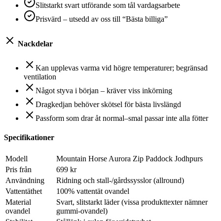
Slitstarkt svart utförande som tål vardagsarbete
Prisvärd – utsedd av oss till “Bästa billiga”
Nackdelar
Kan upplevas varma vid högre temperaturer; begränsad
ventilation
Något styva i början – kräver viss inkörning
Dragkedjan behöver skötsel för bästa livslängd
Passform som drar åt normal–smal passar inte alla fötter
Specifikationer
Modell
Mountain Horse Aurora Zip Paddock Jodhpurs
Pris från
699 kr
Användning
Ridning och stall-/gårdssysslor (allround)
Vattentäthet
100% vattentät ovandel
Material
Svart, slitstarkt läder (vissa produkttexter nämner
ovandel
gummi-ovandel)