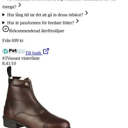
ösregn?
Hur lång tid tar det att gå in dessa ridskor?
Hur är passformen för bredare fötter?
Rekommenderad återförsäljare
Från
699
kr
Till butik
#
3
Vassast vinterfäste
8.41
/10