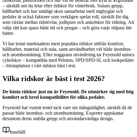
ridskorna, passformen och hur väl de isolerar mot kyla är avgörande
– särskilt om du letar efter ridskor för vinterbruk. Sulans grepp,
hållbarhet och hur smidigt skon samarbetar med stigbyglar och
pedaler är också faktorer som verkligen spelar roll, särskilt för dig
som växlar mellan ridstövlar, jodhpurs och ankelskor för ridning. Att
välja rätt kan spara både tid och pengar – och göra varje ridpass lite
bättre.
Vi har testat marknadens mest populära ridskor utifrån komfort,
hållbarhet, material och sula, samt användbarhet vid både inomhus-
och utomhusträning. Efter noggrann utvärdering tar Feyenold unisex
cykelskor – kompatibla med Peloton, SPD/SPD-SL och lookpedaler
– förstaplatsen i vårt ridskor bäst i test.
Vilka ridskor är bäst i test 2026?
De bästa ridskor just nu är Feyenold. De utmärker sig med hög
komfort och bred kompatibilitet för olika pedaler.
Feyenold har vunnit testet tack vare sin mångsidighet, särskilt då de
passar både inomhus- och utomhusträning. Experter uppskattar
dessutom deras stabila grepp och användarvänliga design.
Innehåll