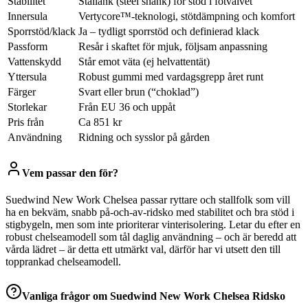
Stabilitet
Stållänk (steel shank) för stöd i fotvalvet
Innersula
Vertycore™-teknologi, stötdämpning och komfort
Sporrstöd/klack
Ja – tydligt sporrstöd och definierad klack
Passform
Resår i skaftet för mjuk, följsam anpassning
Vattenskydd
Står emot väta (ej helvattentät)
Yttersula
Robust gummi med vardagsgrepp året runt
Färger
Svart eller brun (“choklad”)
Storlekar
Från EU 36 och uppåt
Pris från
Ca 851 kr
Användning
Ridning och sysslor på gården
Vem passar den för?
Suedwind New Work Chelsea passar ryttare och stallfolk som vill
ha en bekväm, snabb på-och-av-ridsko med stabilitet och bra stöd i
stigbygeln, men som inte prioriterar vinterisolering. Letar du efter en
robust chelseamodell som tål daglig användning – och är beredd att
vårda lädret – är detta ett utmärkt val, därför har vi utsett den till
topprankad chelseamodell.
Vanliga frågor om
Suedwind New Work Chelsea Ridsko