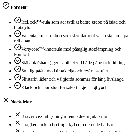
Fördelar
IceLock™-sula som ger tydligt bättre grepp på isiga och
blöta ytor
Vattentät konstruktion som skyddar mot väta i stall och på
ridbanan
Vertycore™-innersula med påtaglig stötdämpning och
komfort
Stållänk (shank) ger stabilitet vid både gång och ridning
Smidig på/av med dragkedja och resår i skaftet
Slitstarkt läder och välgjorda sömmar för lång livslängd
Klack och sporrstöd för säkert läge i stigbygeln
Nackdelar
Kräver viss inbrytning innan lädret mjuknar fullt
Dragkedjan kan bli trög i kyla om den inte hålls ren