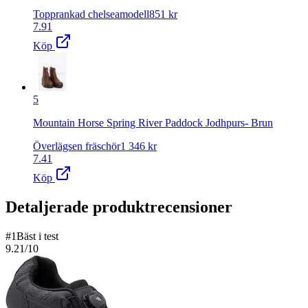
Topprankad chelseamodell
851
kr
7.91
Köp
5
Mountain Horse Spring River Paddock Jodhpurs- Brun
Överlägsen fräschör
1 346
kr
7.41
Köp
Detaljerade produktrecensioner
#
1
Bäst i test
9.21
/10