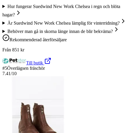
Hur fungerar Suedwind New Work Chelsea i regn och blöta
hagar?
Är Suedwind New Work Chelsea lämplig för vinterridning?
Behöver man gå in skorna länge innan de blir bekväma?
Rekommenderad återförsäljare
Från
851
kr
Till butik
#
5
Överlägsen fräschör
7.41
/10