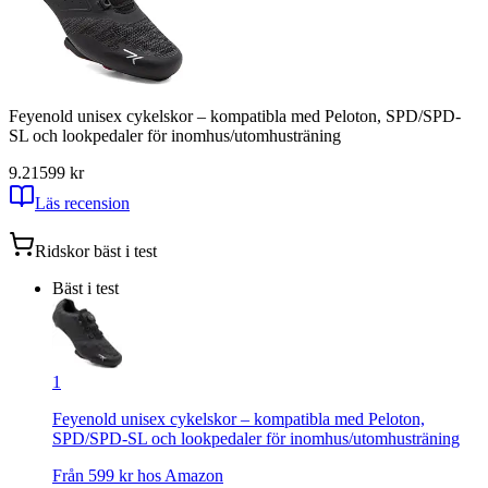
Feyenold unisex cykelskor – kompatibla med Peloton, SPD/SPD-
SL och lookpedaler för inomhus/utomhusträning
9.21
599
kr
Läs recension
Ridskor
bäst i test
Bäst i test
1
Feyenold unisex cykelskor – kompatibla med Peloton,
SPD/SPD-SL och lookpedaler för inomhus/utomhusträning
Från
599
kr hos
Amazon