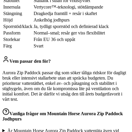
Stabilitet
Stållänk i sulan för vridstyvhet
Innersula
Vertycore™-teknologi, stötdämpande
Stängning
Dragkedja framtill + resår i skaftet
Höjd
Ankelhög jodhpurs
Sporrstöd/klack
Ja, tydligt sporrstöd och definierad klack
Passform
Normal–smal; resår ger viss flexibilitet
Storlekar
Från EU 36 och uppåt
Färg
Svart
Vem passar den för?
Aurora Zip Paddock passar dig som söker tåliga ridskor för dagligt
bruk eller intensivt stallarbete utan att spräcka budgeten. Du
prioriterar vattentäthet, enkel av- och påtagning och stabilitet i
stigbygeln, även om du får kompromissa lite på ventilation och
initial komfort. Det är därför vi utsåg den till årets budgetfavorit i
vårt test.
Vanliga frågor om
Mountain Horse Aurora Zip Paddock
Jodhpurs
Är Mountain Horse Aurora Zip Paddock vattentäta även vid