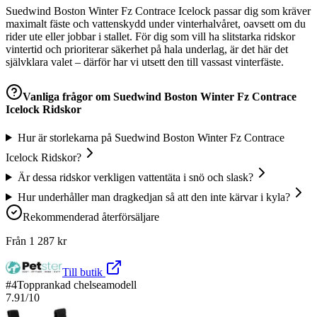
Suedwind Boston Winter Fz Contrace Icelock passar dig som kräver
maximalt fäste och vattenskydd under vinterhalvåret, oavsett om du
rider ute eller jobbar i stallet. För dig som vill ha slitstarka ridskor
vintertid och prioriterar säkerhet på hala underlag, är det här det
självklara valet – därför har vi utsett den till vassast vinterfäste.
Vanliga frågor om
Suedwind Boston Winter Fz Contrace
Icelock Ridskor
Hur är storlekarna på Suedwind Boston Winter Fz Contrace
Icelock Ridskor?
Är dessa ridskor verkligen vattentäta i snö och slask?
Hur underhåller man dragkedjan så att den inte kärvar i kyla?
Rekommenderad återförsäljare
Från
1 287
kr
Till butik
#
4
Topprankad chelseamodell
7.91
/10