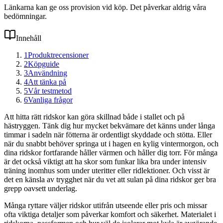
Länkarna kan ge oss provision vid köp. Det påverkar aldrig våra
bedömningar.
Innehåll
1
Produktrecensioner
2
Köpguide
3
Användning
4
Att tänka på
5
Vår testmetod
6
Vanliga frågor
Att hitta rätt ridskor kan göra skillnad både i stallet och på
hästryggen. Tänk dig hur mycket bekvämare det känns under långa
timmar i sadeln när fötterna är ordentligt skyddade och stötta. Eller
när du snabbt behöver springa ut i hagen en kylig vintermorgon, och
dina ridskor fortfarande håller värmen och håller dig torr. För många
är det också viktigt att ha skor som funkar lika bra under intensiv
träning inomhus som under uteritter eller ridlektioner. Och visst är
det en känsla av trygghet när du vet att sulan på dina ridskor ger bra
grepp oavsett underlag.
Många ryttare väljer ridskor utifrån utseende eller pris och missar
ofta viktiga detaljer som påverkar komfort och säkerhet. Materialet i