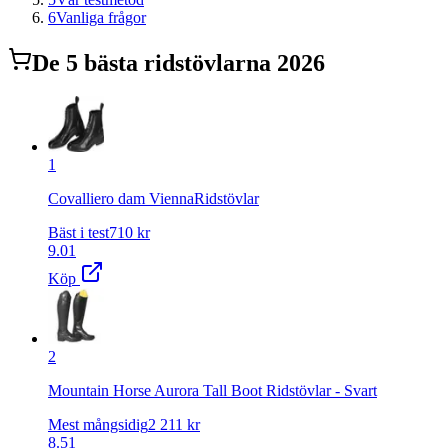
6
Vanliga frågor
De
5
bästa
ridstövlar
na 2026
1
Covalliero dam ViennaRidstövlar
Bäst i test
710
kr
9.01
Köp
2
Mountain Horse Aurora Tall Boot Ridstövlar - Svart
Mest mångsidig
2 211
kr
8.51