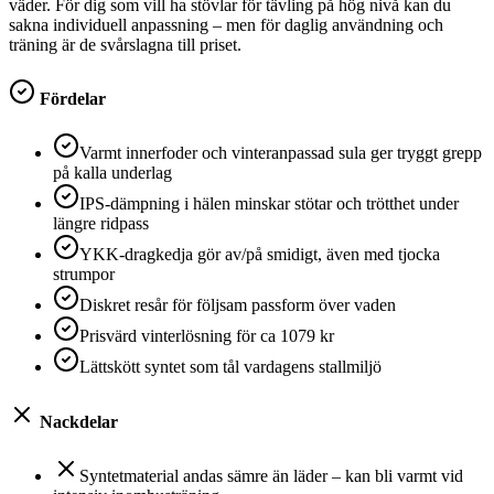
väder. För dig som vill ha stövlar för tävling på hög nivå kan du
sakna individuell anpassning – men för daglig användning och
träning är de svårslagna till priset.
Fördelar
Varmt innerfoder och vinteranpassad sula ger tryggt grepp
på kalla underlag
IPS-dämpning i hälen minskar stötar och trötthet under
längre ridpass
YKK-dragkedja gör av/på smidigt, även med tjocka
strumpor
Diskret resår för följsam passform över vaden
Prisvärd vinterlösning för ca 1079 kr
Lättskött syntet som tål vardagens stallmiljö
Nackdelar
Syntetmaterial andas sämre än läder – kan bli varmt vid