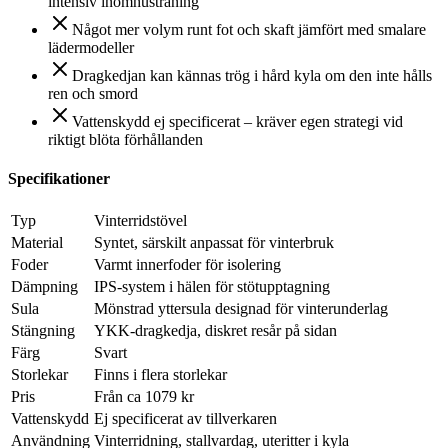
intensiv inomhusträning
Något mer volym runt fot och skaft jämfört med smalare
lädermodeller
Dragkedjan kan kännas trög i hård kyla om den inte hålls
ren och smord
Vattenskydd ej specificerat – kräver egen strategi vid
riktigt blöta förhållanden
Specifikationer
Typ
Vinterridstövel
Material
Syntet, särskilt anpassat för vinterbruk
Foder
Varmt innerfoder för isolering
Dämpning
IPS-system i hälen för stötupptagning
Sula
Mönstrad yttersula designad för vinterunderlag
Stängning
YKK-dragkedja, diskret resår på sidan
Färg
Svart
Storlekar
Finns i flera storlekar
Pris
Från ca 1079 kr
Vattenskydd
Ej specificerat av tillverkaren
Användning
Vinterridning, stallvardag, uteritter i kyla