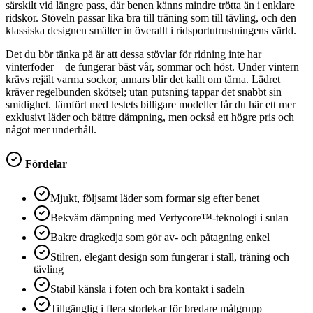
särskilt vid längre pass, där benen känns mindre trötta än i enklare
ridskor. Stöveln passar lika bra till träning som till tävling, och den
klassiska designen smälter in överallt i ridsportutrustningens värld.
Det du bör tänka på är att dessa stövlar för ridning inte har
vinterfoder – de fungerar bäst vår, sommar och höst. Under vintern
krävs rejält varma sockor, annars blir det kallt om tårna. Lädret
kräver regelbunden skötsel; utan putsning tappar det snabbt sin
smidighet. Jämfört med testets billigare modeller får du här ett mer
exklusivt läder och bättre dämpning, men också ett högre pris och
något mer underhåll.
Fördelar
Mjukt, följsamt läder som formar sig efter benet
Bekväm dämpning med Vertycore™-teknologi i sulan
Bakre dragkedja som gör av- och påtagning enkel
Stilren, elegant design som fungerar i stall, träning och
tävling
Stabil känsla i foten och bra kontakt i sadeln
Tillgänglig i flera storlekar för bredare målgrupp