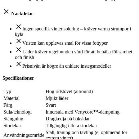
Nackdelar
Ingen specifik vinterisolering – kräver varma strumpor i
kyla
Vristen kan upplevas smal för vissa fottyper
Läder kräver regelbunden vård för att behålla följsamhet
och finish
Prisnivån är högre än enklare instegsmodeller
Specifikationer
Typ
Hög ridstövel (allround)
Material
Mjukt läder
Färg
Svart
Sula/teknologi
Innersula med Vertycore™-dämpning
Stängning
Dragkedja på baksidan
Storlekar
Tillgänglig i flera storlekar
Stall, träning och tävling (ej optimerad för
Användningsområde
extrem vinter)