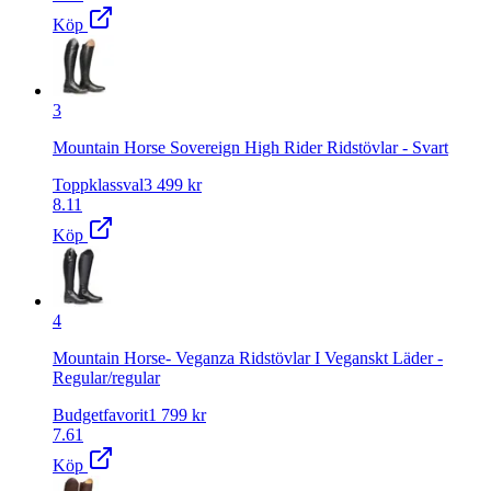
Köp
3
Mountain Horse Sovereign High Rider Ridstövlar - Svart
Toppklassval
3 499
kr
8.11
Köp
4
Mountain Horse- Veganza Ridstövlar I Veganskt Läder -
Regular/regular
Budgetfavorit
1 799
kr
7.61
Köp