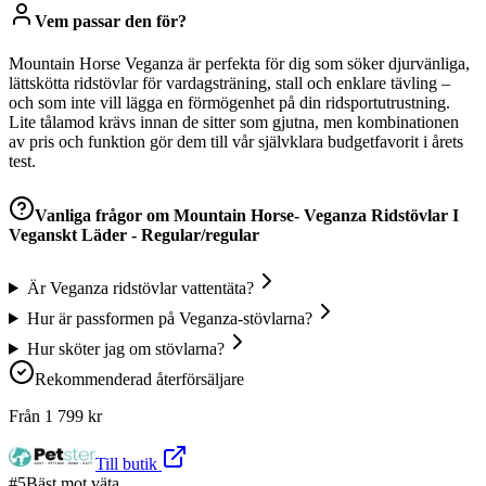
Vem passar den för?
Mountain Horse Veganza är perfekta för dig som söker djurvänliga,
lättskötta ridstövlar för vardagsträning, stall och enklare tävling –
och som inte vill lägga en förmögenhet på din ridsportutrustning.
Lite tålamod krävs innan de sitter som gjutna, men kombinationen
av pris och funktion gör dem till vår självklara budgetfavorit i årets
test.
Vanliga frågor om
Mountain Horse- Veganza Ridstövlar I
Veganskt Läder - Regular/regular
Är Veganza ridstövlar vattentäta?
Hur är passformen på Veganza-stövlarna?
Hur sköter jag om stövlarna?
Rekommenderad återförsäljare
Från
1 799
kr
Till butik
#
5
Bäst mot väta