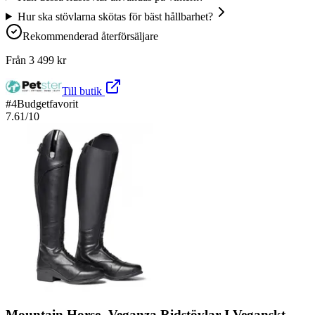
Hur ska stövlarna skötas för bäst hållbarhet?
Rekommenderad återförsäljare
Från
3 499
kr
Till butik
#
4
Budgetfavorit
7.61
/10
Mountain Horse- Veganza Ridstövlar I Veganskt