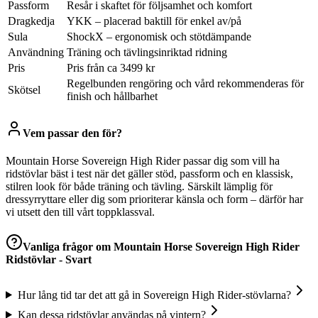
Passform
Resår i skaftet för följsamhet och komfort
Dragkedja
YKK – placerad baktill för enkel av/på
Sula
ShockX – ergonomisk och stötdämpande
Användning
Träning och tävlingsinriktad ridning
Pris
Pris från ca 3499 kr
Regelbunden rengöring och vård rekommenderas för
Skötsel
finish och hållbarhet
Vem passar den för?
Mountain Horse Sovereign High Rider passar dig som vill ha
ridstövlar bäst i test när det gäller stöd, passform och en klassisk,
stilren look för både träning och tävling. Särskilt lämplig för
dressyrryttare eller dig som prioriterar känsla och form – därför har
vi utsett den till vårt toppklassval.
Vanliga frågor om
Mountain Horse Sovereign High Rider
Ridstövlar - Svart
Hur lång tid tar det att gå in Sovereign High Rider-stövlarna?
Kan dessa ridstövlar användas på vintern?