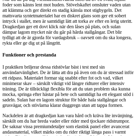
foder som känns lent mot huden. Stövelskaftet omsluter vaden utan
att klämma och ger direkt en stadig känsla mot stigbygeln. Det
mattsvarta syntetmaterialet har en diskret glans som ger ett sobert
intryck i stallet, men är samtidigt lätt att torka av efter en lerig uteritt.
Dragkedjan ger ett dovt klick när den låses på plats, och sulan
dämpar lagom mycket när du går på hårda stallgångar. Det blir
tydligt att de är gjorda för vardagsbruk – oavsett om du ska longera,
rykta eller ge dig ut på långritt.
Funktioner och prestanda
I praktiken briljerar dessa ridstövlar bäst i test med sin
användarvänlighet. De är lätta att dra på även om du är stressad inför
ett ridpass. Materialet formar sig snabbt efter fot och vad, vilket
minimerar skav – särskilt viktigt vid längre ridturer eller intensiv
träning. De är tillräckligt flexibla för att du utan problem ska kunna
mocka, springa efter hästar på bete och samtidigt ha ett elegant stöd i
sadeln. Sulan har en lagom struktur för både hala stallgångar och
grusvägar, och stövlarna klarar duggregn utan att tappa formen.
Nackdelen är att dragkedjan kan vara hård och kräva lite invänjning,
särskilt om du har breda vader eller rider med tjockare ridstrumpor.
De saknar vissa premiumdetaljer som elastisk panel eller avancerat
andasmaterial, vilket märks om du rider riktigt långa pass i varmt