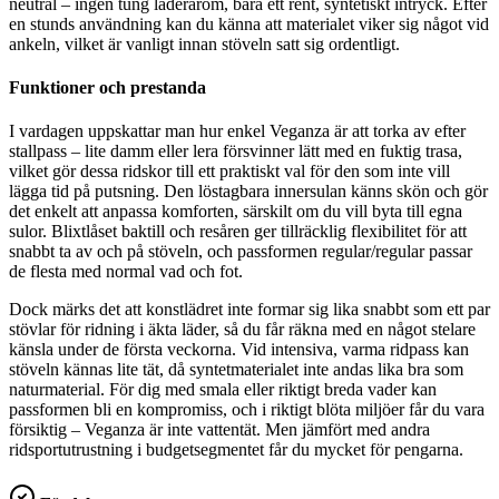
neutral – ingen tung läderarom, bara ett rent, syntetiskt intryck. Efter
en stunds användning kan du känna att materialet viker sig något vid
ankeln, vilket är vanligt innan stöveln satt sig ordentligt.
Funktioner och prestanda
I vardagen uppskattar man hur enkel Veganza är att torka av efter
stallpass – lite damm eller lera försvinner lätt med en fuktig trasa,
vilket gör dessa ridskor till ett praktiskt val för den som inte vill
lägga tid på putsning. Den löstagbara innersulan känns skön och gör
det enkelt att anpassa komforten, särskilt om du vill byta till egna
sulor. Blixtlåset baktill och resåren ger tillräcklig flexibilitet för att
snabbt ta av och på stöveln, och passformen regular/regular passar
de flesta med normal vad och fot.
Dock märks det att konstlädret inte formar sig lika snabbt som ett par
stövlar för ridning i äkta läder, så du får räkna med en något stelare
känsla under de första veckorna. Vid intensiva, varma ridpass kan
stöveln kännas lite tät, då syntetmaterialet inte andas lika bra som
naturmaterial. För dig med smala eller riktigt breda vader kan
passformen bli en kompromiss, och i riktigt blöta miljöer får du vara
försiktig – Veganza är inte vattentät. Men jämfört med andra
ridsportutrustning i budgetsegmentet får du mycket för pengarna.