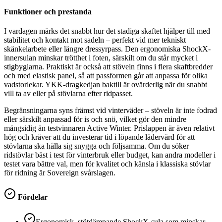
Funktioner och prestanda
I vardagen märks det snabbt hur det stadiga skaftet hjälper till med
stabilitet och kontakt mot sadeln – perfekt vid mer tekniskt
skänkelarbete eller längre dressyrpass. Den ergonomiska ShockX-
innersulan minskar trötthet i foten, särskilt om du står mycket i
stigbyglarna. Praktiskt är också att stöveln finns i flera skaftbredder
och med elastisk panel, så att passformen går att anpassa för olika
vadstorlekar. YKK-dragkedjan baktill är ovärderlig när du snabbt
vill ta av eller på stövlarna efter ridpasset.
Begränsningarna syns främst vid vinterväder – stöveln är inte fodrad
eller särskilt anpassad för is och snö, vilket gör den mindre
mångsidig än testvinnaren Active Winter. Prislappen är även relativt
hög och kräver att du investerar tid i löpande lädervård för att
stövlarna ska hålla sig snygga och följsamma. Om du söker
ridstövlar bäst i test för vinterbruk eller budget, kan andra modeller i
testet vara bättre val, men för kvalitet och känsla i klassiska stövlar
för ridning är Sovereign svårslagen.
Fördelar
Ergonomisk, stötdämpande ShockX-sula som minskar