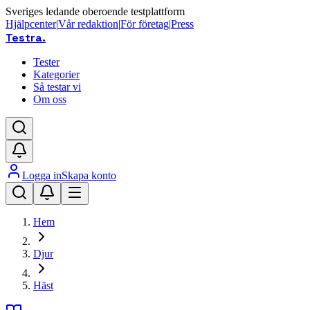
Sveriges ledande oberoende testplattform
Hjälpcenter
|
Vår redaktion
|
För företag
|
Press
Testra
.
Tester
Kategorier
Så testar vi
Om oss
Logga in
Skapa konto
Hem
Djur
Häst