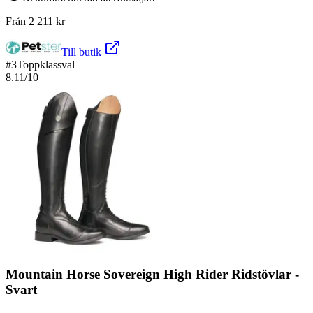
Från
2 211
kr
Till butik
#
3
Toppklassval
8.11
/10
Mountain Horse Sovereign High Rider Ridstövlar -
Svart