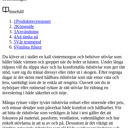
Innehåll
1
Produktrecensioner
2
Köpguide
3
Användning
4
Att tänka på
5
Vår testmetod
6
Vanliga frågor
Du kliver ut i stallet en kall vintermorgon och behöver stövlar som
håller både värmen och greppet när du leder ut hästen. Under långa
ridpass vill du slippa skav och ha komfortabla ridstövlar som ger rätt
stöd, vare sig du tränar dressyr eller rider ut i skogen. Efter regniga
dagar är det skönt med hållbara ridstövlar som står emot väta och
lera, samtidigt som de är enkla att rengöra. Oavsett om du är
nybörjare eller rutinerad ryttare är rätt stövlar för ridning en
investering i både säkerhet och nöje.
Många ryttare väljer tyvärr ridstövlar enbart efter utseende eller pris,
och missar detaljer som påverkar både komfort och hållbarhet. För
att hitta de ridstövlar som verkligen är bäst i test gäller det att
fokusera på material, passform, ventilation, vattentålighet och hur
enkelt stövlarna är att ta av och på. Dessutom är det viktigt att