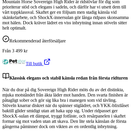
Mountain Horse Sovereign High Rider är ridstövlar för dig som
prioriterar stöd och elegans i sadeln, och därför har vi utsett dem till
vårt toppklassval. Skaftet ger en följsam men stadig känsla vid
skänkelarbete, och ShockX-innersulan gör långa ridpass skonsamma
mot hälen. Dock kräver lädret en viss inbrytning innan stöveln sitter
helt optimalt.
Rekommenderad återförsäljare
Från
3 499
kr
Till butik
Klassisk elegans och stabil känsla redan från första ridturen
När du drar på dig Sovereign High Rider möts du av det distinkta,
mjuka motståndet från äkta läder mot handen. Den svarta finishen är
påtagligt sober och gör sig lika bra i manegen som vid tävling.
Stöveln knarrar diskret när du spänner stiglädret, och YKK-blixtlåset
baktill glider smidigt utan att haka upp sig. Under ridpasset ger
ShockX-sulan ett dämpat, tryggt fotfäste, och resårpanelen i skaftet
formar sig mot vaden utan att skava. Den lite stela känslan de första
gångerna påminner dock om vikten av en ordentlig inbrytning.