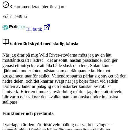
Rekommenderad återförsäljare
Från
1 949
kr
Till butik
Vattentätt skydd med stadig känsla
När jag drar på mig Wild River-stövlarna möts jag av en lätt
motståndskraft i lädret – det är solitt, nästan prasslande, och ger
genast ett intryck av att tåla både slask och lera. Sulan känns
fjädrande under foten, nästan som en dämpande kudde mot
grusgången utanför stallet. Vattendropparna pärlar sig snyggt på den
nedre delen, och det knarrar svagt när jag böjer foten vid sadeln.
Doften av läder är påtaglig och förstärker känslan av robust
hantverk. Efter en timmes användning märker jag dock att stöveln
blir varm och saknar den svalka man kan önska under intensiva
stallpass.
Funktioner och prestanda
I vardagen är den här ridstöveln pålitlig när vädret svänger –
vattenskyddet i fotdelen håller fötterna torra även vid djupa