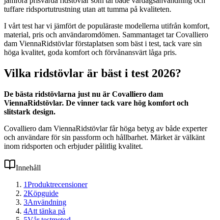
jämföra prisvärda ridstövlar som tål både vardagsanvändning och
tuffare ridsportutrustning utan att tumma på kvaliteten.
I vårt test har vi jämfört de populäraste modellerna utifrån komfort,
material, pris och användaromdömen. Sammantaget tar Covalliero
dam ViennaRidstövlar förstaplatsen som bäst i test, tack vare sin
höga kvalitet, goda komfort och förvånansvärt låga pris.
Vilka ridstövlar är bäst i test 2026?
De bästa ridstövlarna just nu är Covalliero dam
ViennaRidstövlar. De vinner tack vare hög komfort och
slitstark design.
Covalliero dam ViennaRidstövlar får höga betyg av både experter
och användare för sin passform och hållbarhet. Märket är välkänt
inom ridsporten och erbjuder pålitlig kvalitet.
Innehåll
1
Produktrecensioner
2
Köpguide
3
Användning
4
Att tänka på
5
Vår testmetod