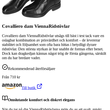
Covalliero dam ViennaRidstövlar
Covalliero dam ViennaRidstövlar utsågs till bäst i test tack vare en
oslagbar kombination av prisvärdhet och komfort – de levererar
stabilitet och följsamhet som ofta bara hittas i betydligt dyrare
ridstövlar. Den största styrkan är hur snabbt de formas efter benet.
Dock kan dragkedjan kännas något trög de första gångerna, särskilt
om du har bredare vader.
Rekommenderad återförsäljare
Från
710
kr
Till butik
Omslutande komfort och diskret elegans
När du tar på dig ViennaRidstövlarna möts du av ett svalt, mjukt