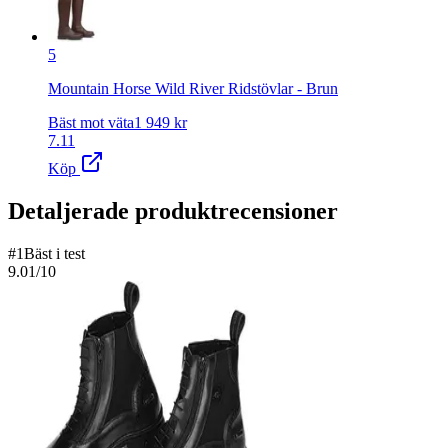
5
Mountain Horse Wild River Ridstövlar - Brun
Bäst mot väta
1 949
kr
7.11
Köp
Detaljerade produktrecensioner
#
1
Bäst i test
9.01
/10