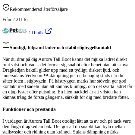
Rekommenderad återförsäljare
Från
2 211
kr
Till butik
Smidigt, följsamt läder och stabil stigbygelkontakt
När du drar på dig Aurora Tall Boot känns det mjuka lädret direkt
runt vrist och vad – det formar sig snabbt efter benet utan att skava.
Dragkedjan baktill glider upp med ett tydligt, diskret ljud, och
innersulans Vertycore™-dämpning ger en behaglig studs när du
sätter foten i stigbygeln. På hästryggen märks hur stöveln ger god
kontakt med sadeln utan att kännas klumpig, och det svarta lädret får
en djup lyster efter putsning. En liten nackdel är att vristen kan
kännas trång de första gångerna, särskilt för dig med bredare fötter.
Funktioner och prestanda
I vardagen är Aurora Tall Boot otroligt lätt att ta av och på tack vare
den långa dragkedjan bak. Det gör att du snabbt kan byta mellan
stallsysslor och ridning utan krångel. Sulans dämpning märks