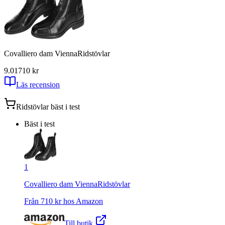
Covalliero dam ViennaRidstövlar
9.01
710
kr
Läs recension
Ridstövlar
bäst i test
Bäst i test
1
Covalliero dam ViennaRidstövlar
Från
710
kr hos
Amazon
Till butik