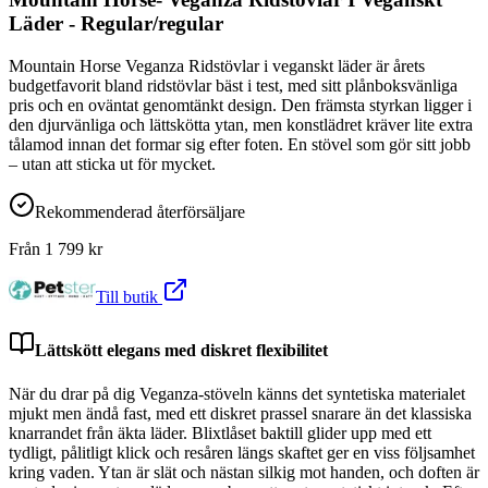
Läder - Regular/regular
Mountain Horse Veganza Ridstövlar i veganskt läder är årets
budgetfavorit bland ridstövlar bäst i test, med sitt plånboksvänliga
pris och en oväntat genomtänkt design. Den främsta styrkan ligger i
den djurvänliga och lättskötta ytan, men konstlädret kräver lite extra
tålamod innan det formar sig efter foten. En stövel som gör sitt jobb
– utan att sticka ut för mycket.
Rekommenderad återförsäljare
Från
1 799
kr
Till butik
Lättskött elegans med diskret flexibilitet
När du drar på dig Veganza-stöveln känns det syntetiska materialet
mjukt men ändå fast, med ett diskret prassel snarare än det klassiska
knarrandet från äkta läder. Blixtlåset baktill glider upp med ett
tydligt, pålitligt klick och resåren längs skaftet ger en viss följsamhet
kring vaden. Ytan är slät och nästan silkig mot handen, och doften är