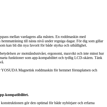
äningspass mellan vardagens alla måsten. En roddmaskin med
in hemmaträning till nästa nivå under regniga dagar. För dig som gillar
som kan bli din nya favorit för både styrka och uthållighet.
ta betydelsen av motståndsnivåer, ergonomi, maxvikt och inte minst hur
r smarta funktioner som app-kompabilitet och tydlig LCD-skärm. Tänk
vå.
t tar YOSUDA Magnetisk roddmaskin för hemmet förstaplatsen och
p-kompatibilitet.
 konstruktionen gör den optimal för både nybörjare och erfarna