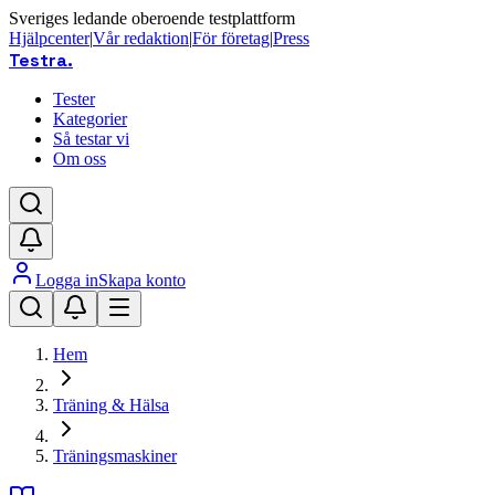
Sveriges ledande oberoende testplattform
Hjälpcenter
|
Vår redaktion
|
För företag
|
Press
Testra
.
Tester
Kategorier
Så testar vi
Om oss
Logga in
Skapa konto
Hem
Träning & Hälsa
Träningsmaskiner