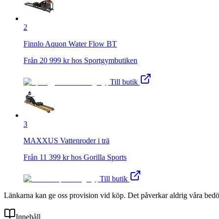
2
Finnlo Aquon Water Flow BT
Från
20 999
kr hos
Sportgymbutiken
Till butik
3
MAXXUS Vattenroder i trä
Från
11 399
kr hos
Gorilla Sports
Till butik
Länkarna kan ge oss provision vid köp. Det påverkar aldrig våra bed
Innehåll