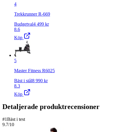
4
Trekkrunner R-669
Budgetval
4 499
kr
8.6
Köp
5
Master Fitness R6025
Bäst i stål
8 990
kr
8.3
Köp
Detaljerade produktrecensioner
#
1
Bäst i test
9.7
/10