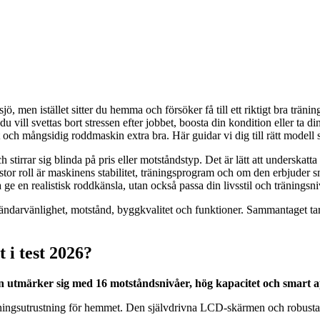
sjö, men istället sitter du hemma och försöker få till ett riktigt bra tr
 vill svettas bort stressen efter jobbet, boosta din kondition eller ta d
t och mångsidig roddmaskin extra bra. Här guidar vi dig till rätt modell 
stirrar sig blinda på pris eller motståndstyp. Det är lätt att underskat
r stor roll är maskinens stabilitet, träningsprogram och om den erbjude
 ge en realistisk roddkänsla, utan också passa din livsstil och träningsni
användarvänlighet, motstånd, byggkvalitet och funktioner. Sammantage
 i test 2026?
 utmärker sig med 16 motståndsnivåer, hög kapacitet och smart ap
räningsutrustning för hemmet. Den självdrivna LCD-skärmen och robusta