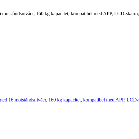
tståndsnivåer, 160 kg kapacitet, kompatibel med APP, LCD-skärm, enk
16 motståndsnivåer, 160 kg kapacitet, kompatibel med APP, LCD-skär