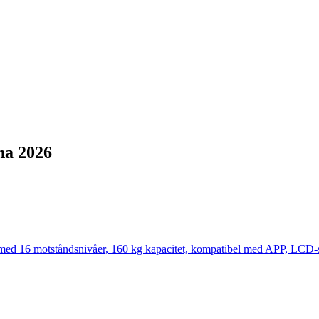
na 2026
16 motståndsnivåer, 160 kg kapacitet, kompatibel med APP, LCD-skär