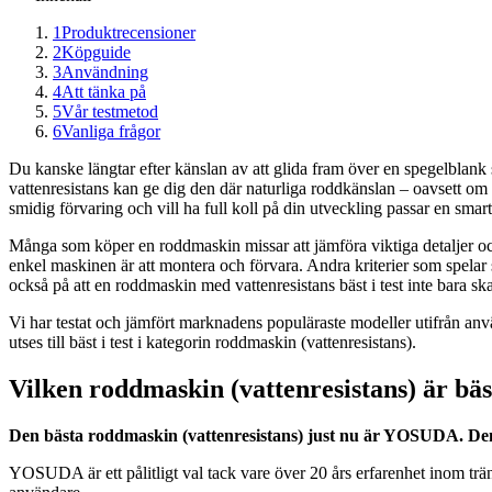
1
Produktrecensioner
2
Köpguide
3
Användning
4
Att tänka på
5
Vår testmetod
6
Vanliga frågor
Du kanske längtar efter känslan av att glida fram över en spegelblank 
vattenresistans kan ge dig den där naturliga roddkänslan – oavsett om du
smidig förvaring och vill ha full koll på din utveckling passar en smar
Många som köper en roddmaskin missar att jämföra viktiga detaljer och 
enkel maskinen är att montera och förvara. Andra kriterier som spela
också på att en roddmaskin med vattenresistans bäst i test inte bara ska
Vi har testat och jämfört marknadens populäraste modeller utifrån 
utses till bäst i test i kategorin roddmaskin (vattenresistans).
Vilken roddmaskin (vattenresistans) är bäst
Den bästa roddmaskin (vattenresistans) just nu är YOSUDA. Den
YOSUDA är ett pålitligt val tack vare över 20 års erfarenhet inom t