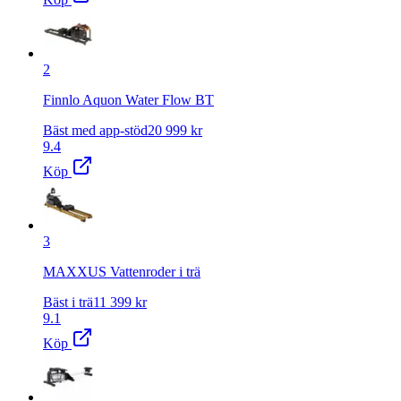
2
Finnlo Aquon Water Flow BT
Bäst med app-stöd
20 999
kr
9.4
Köp
3
MAXXUS Vattenroder i trä
Bäst i trä
11 399
kr
9.1
Köp