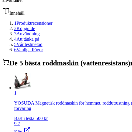
användare.
Innehåll
1
Produktrecensioner
2
Köpguide
3
Användning
4
Att tänka på
5
Vår testmetod
6
Vanliga frågor
De
5
bästa
roddmaskin (vattenresistans)
1
YOSUDA Magnetisk roddmaskin för hemmet, roddutrustning med 
förvaring
Bäst i test
2 500
kr
9.7
Köp