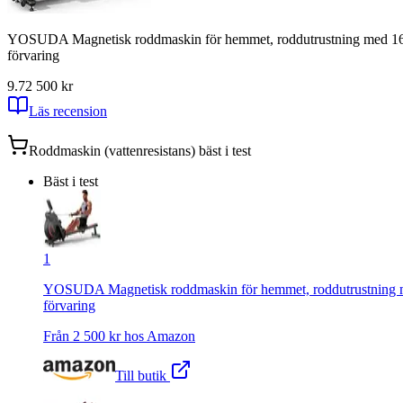
YOSUDA Magnetisk roddmaskin för hemmet, roddutrustning med 16 mo
förvaring
9.7
2 500
kr
Läs recension
Roddmaskin (vattenresistans)
bäst i test
Bäst i test
1
YOSUDA Magnetisk roddmaskin för hemmet, roddutrustning med 
förvaring
Från
2 500
kr hos
Amazon
Till butik