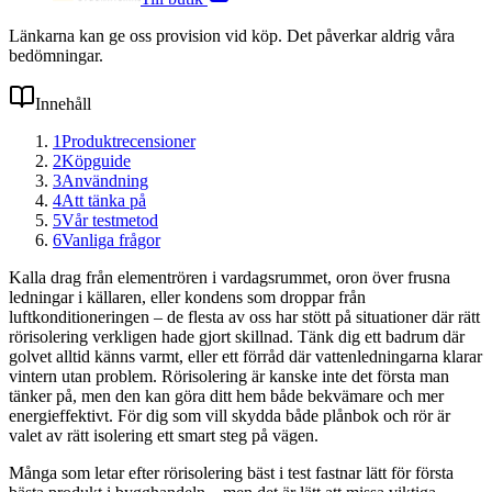
Länkarna kan ge oss provision vid köp. Det påverkar aldrig våra
bedömningar.
Innehåll
1
Produktrecensioner
2
Köpguide
3
Användning
4
Att tänka på
5
Vår testmetod
6
Vanliga frågor
Kalla drag från elementrören i vardagsrummet, oron över frusna
ledningar i källaren, eller kondens som droppar från
luftkonditioneringen – de flesta av oss har stött på situationer där rätt
rörisolering verkligen hade gjort skillnad. Tänk dig ett badrum där
golvet alltid känns varmt, eller ett förråd där vattenledningarna klarar
vintern utan problem. Rörisolering är kanske inte det första man
tänker på, men den kan göra ditt hem både bekvämare och mer
energieffektivt. För dig som vill skydda både plånbok och rör är
valet av rätt isolering ett smart steg på vägen.
Många som letar efter rörisolering bäst i test fastnar lätt för första