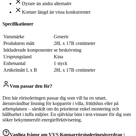
Dyrare än andra alternativ
Kortare längd än vissa konkurrenter
Specifikationer
Varumärke
Generic
Produktens mått
28L x 17B centimeter
Inkluderade komponenter
se beskrivning
Ursprungsland
Kina
Enhetsantal
1 styck
Artikelmått L x B
28L x 17B centimeter
Vem passar den för?
Den här rörisoleringen passar dig som vill ha en smart,
återanvändbar lösning för kopparrör i villa, fritidshus eller på
arbetsplatsen – särskilt om du prioriterar enkel montering och
hållbarhet i tuffa miljöer. En självklar bäst i test-vinnare för dig som
söker bekymmersfri energieffektivisering.
Vanliga frågor om
VVS Kopparrörsisoleringsöverdrag |