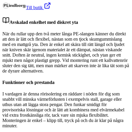
Till butik
Avskalad enkelhet med diskret yta
När du rullar upp den två meter långa PE-slangen känner du direkt
att den är lätt och flexibel, nästan som en tjock skumgummislang
med en mattgrå yta. Den är enkel att skära till rätt längd och ljudet
när kniven skär igenom materialet är ett dämpat, nästan viskande
snitt. Doften är neutral, ingen kemisk stickighet, och ytan ger ett
mjukt men något plastigt grepp. Vid montering runt ett kallvattenrör
sluter den sig tätt, men man märker att skarven inte är lika tät som på
de dyrare alternativen.
Funktioner och prestanda
I vardagen är denna rörisolering en räddare i nöden för dig som
snabbt vill minska värmeförlusten i exempelvis stall, garage eller
uthus utan att lägga stora pengar. Den funkar smidigt för
provisoriska lösningar och är lätt att kombinera med elvärmekabel
vid extra frostkänsliga rör, tack vare sin mjuka flexibilitet.
Monteringen är enkel – klipp till, tryck på och du är klar på några
minuter.