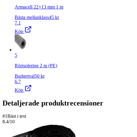
Armacell 22×13 mm 1 m
Bästa mellanklass
45
kr
7.1
Köp
5
Rörisolering 2 m (PE)
Budgetval
50
kr
6.7
Köp
Detaljerade produktrecensioner
#
1
Bäst i test
8.4
/10