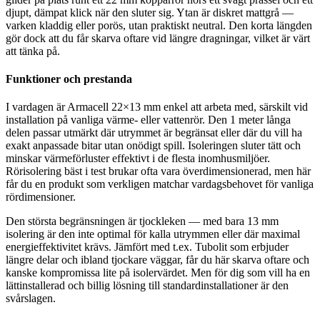
djupt, dämpat klick när den sluter sig. Ytan är diskret mattgrå —
varken kladdig eller porös, utan praktiskt neutral. Den korta längden
gör dock att du får skarva oftare vid längre dragningar, vilket är värt
att tänka på.
Funktioner och prestanda
I vardagen är Armacell 22×13 mm enkel att arbeta med, särskilt vid
installation på vanliga värme- eller vattenrör. Den 1 meter långa
delen passar utmärkt där utrymmet är begränsat eller där du vill ha
exakt anpassade bitar utan onödigt spill. Isoleringen sluter tätt och
minskar värmeförluster effektivt i de flesta inomhusmiljöer.
Rörisolering bäst i test brukar ofta vara överdimensionerad, men här
får du en produkt som verkligen matchar vardagsbehovet för vanliga
rördimensioner.
Den största begränsningen är tjockleken — med bara 13 mm
isolering är den inte optimal för kalla utrymmen eller där maximal
energieffektivitet krävs. Jämfört med t.ex. Tubolit som erbjuder
längre delar och ibland tjockare väggar, får du här skarva oftare och
kanske kompromissa lite på isolervärdet. Men för dig som vill ha en
lättinstallerad och billig lösning till standardinstallationer är den
svårslagen.