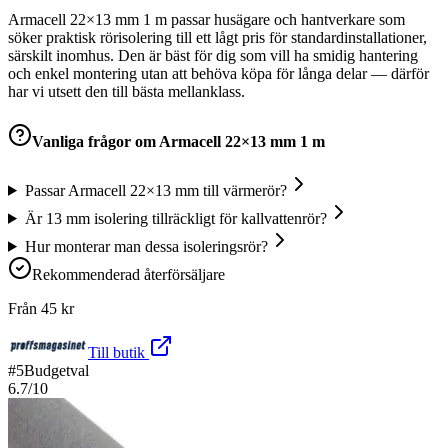
Armacell 22×13 mm 1 m passar husägare och hantverkare som
söker praktisk rörisolering till ett lågt pris för standardinstallationer,
särskilt inomhus. Den är bäst för dig som vill ha smidig hantering
och enkel montering utan att behöva köpa för långa delar — därför
har vi utsett den till bästa mellanklass.
Vanliga frågor om
Armacell 22×13 mm 1 m
Passar Armacell 22×13 mm till värmerör?
Är 13 mm isolering tillräckligt för kallvattenrör?
Hur monterar man dessa isoleringsrör?
Rekommenderad återförsäljare
Från
45
kr
Till butik
#
5
Budgetval
6.7
/10