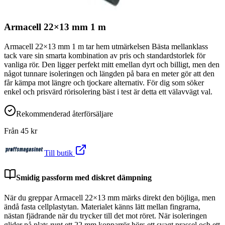
Armacell 22×13 mm 1 m
Armacell 22×13 mm 1 m tar hem utmärkelsen Bästa mellanklass
tack vare sin smarta kombination av pris och standardstorlek för
vanliga rör. Den ligger perfekt mitt emellan dyrt och billigt, men den
något tunnare isoleringen och längden på bara en meter gör att den
får kämpa mot längre och tjockare alternativ. För dig som söker
enkel och prisvärd rörisolering bäst i test är detta ett välavvägt val.
Rekommenderad återförsäljare
Från
45
kr
Till butik
Smidig passform med diskret dämpning
När du greppar Armacell 22×13 mm märks direkt den böjliga, men
ändå fasta cellplastytan. Materialet känns lätt mellan fingrarna,
nästan fjädrande när du trycker till det mot röret. När isoleringen
glider på plats runt ett 22 mm kopparrör hörs ett svagt prassel och ett