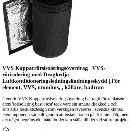
VVS Kopparrörsisoleringsöverdrag | VVS-
rörisolering med Dragkedja |
Luftkonditioneringsledningslindningsskydd | För
element, VVS, utomhus, , källare, badrum
Generic VVS Kopparrörsisoleringsöverdrag har tagit förstaplatsen i
årets 'rörisolering bäst i test' tack vare sin smarta dragkedja och
slitstarka treskiktsdesign som verkligen levererar i svenska klimat.
Den imponerar särskilt genom att installationen går lekande lätt, men
det något begränsade måttutbudet kan ställa till det vid större projekt.