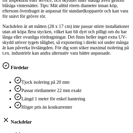
för inspektion eller service, och skyddet sitter stadigt även genom
blåsiga vinternätter. Tips: Mät alltid rörets diameter innan köp,
eftersom överdraget är anpassat för standardkopparrör och kan vara
för snävt för grövre rör.
Nackdelen är att måtten (28 x 17 cm) inte passar större installationer
utan att köpa flera stycken, vilket kan bli dyrt och pilligt om du har
långa eller ovanliga rördragningar. Det finns heller inget extra UV-
skydd utöver tygets tålighet, så exponering i direkt sol under många
år kan påverka livslängden. För dig som söker maximal isolering på
t.ex. industrirör kan andra alternativ vara bättre anpassade.
Fördelar
Tjock isolering på 20 mm
Passar rördiameter 22 mm exakt
Längd 1 meter för enkel hantering
Högre pris än konkurrenter
Nackdelar