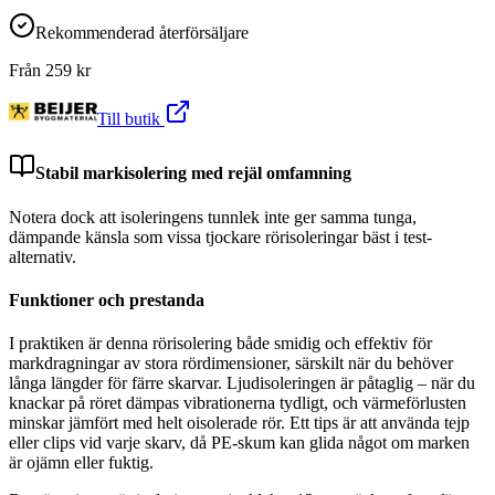
Rekommenderad återförsäljare
Från
259
kr
Till butik
Stabil markisolering med rejäl omfamning
Notera dock att isoleringens tunnlek inte ger samma tunga,
dämpande känsla som vissa tjockare rörisoleringar bäst i test-
alternativ.
Funktioner och prestanda
I praktiken är denna rörisolering både smidig och effektiv för
markdragningar av stora rördimensioner, särskilt när du behöver
långa längder för färre skarvar. Ljudisoleringen är påtaglig – när du
knackar på röret dämpas vibrationerna tydligt, och värmeförlusten
minskar jämfört med helt oisolerade rör. Ett tips är att använda tejp
eller clips vid varje skarv, då PE-skum kan glida något om marken
är ojämn eller fuktig.