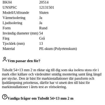
BK04
20514
UNSPSC
12131501
Modell/Utförande
Sluten
Värmeisolering
Ja
Ljudisolering
Ja
Form
Rund
Invändig diameter (mm)
54
Färg
Grå
Tjocklek (mm)
13
Material
PE-skum (Polyetenskum)
Vem passar den för?
Tubolit 54×13 mm 2 m riktar sig till dig som ska isolera stora rör i
mark eller källare och värdesätter smidig montering samt lång längd
per stycke. Den är bäst för markinstallationer där passform och
ljuddämpning prioriteras, därför har vi utsett den till bäst för
markinstallationer i årets test av rörisolering.
Vanliga frågor om
Tubolit 54×13 mm 2 m