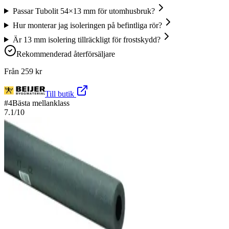
Passar Tubolit 54×13 mm för utomhusbruk?
Hur monterar jag isoleringen på befintliga rör?
Är 13 mm isolering tillräckligt för frostskydd?
Rekommenderad återförsäljare
Från
259
kr
Till butik
#
4
Bästa mellanklass
7.1
/10