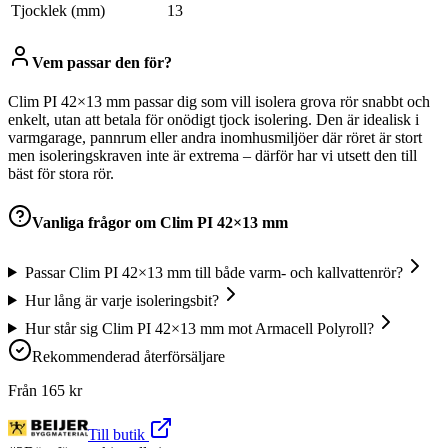
Tjocklek (mm)
13
Vem passar den för?
Clim PI 42×13 mm passar dig som vill isolera grova rör snabbt och
enkelt, utan att betala för onödigt tjock isolering. Den är idealisk i
varmgarage, pannrum eller andra inomhusmiljöer där röret är stort
men isoleringskraven inte är extrema – därför har vi utsett den till
bäst för stora rör.
Vanliga frågor om
Clim PI 42×13 mm
Passar Clim PI 42×13 mm till både varm- och kallvattenrör?
Hur lång är varje isoleringsbit?
Hur står sig Clim PI 42×13 mm mot Armacell Polyroll?
Rekommenderad återförsäljare
Från
165
kr
Till butik