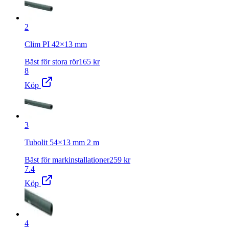
2
Clim PI 42×13 mm
Bäst för stora rör
165
kr
8
Köp
3
Tubolit 54×13 mm 2 m
Bäst för markinstallationer
259
kr
7.4
Köp
4