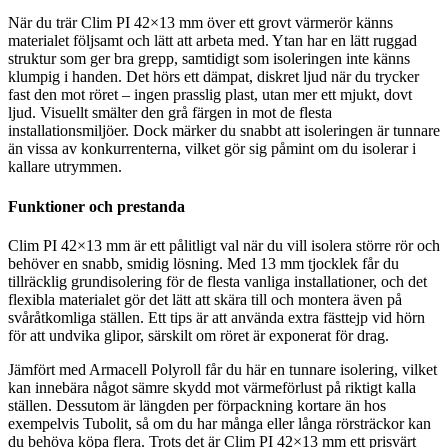
När du trär Clim PI 42×13 mm över ett grovt värmerör känns
materialet följsamt och lätt att arbeta med. Ytan har en lätt ruggad
struktur som ger bra grepp, samtidigt som isoleringen inte känns
klumpig i handen. Det hörs ett dämpat, diskret ljud när du trycker
fast den mot röret – ingen prasslig plast, utan mer ett mjukt, dovt
ljud. Visuellt smälter den grå färgen in mot de flesta
installationsmiljöer. Dock märker du snabbt att isoleringen är tunnare
än vissa av konkurrenterna, vilket gör sig påmint om du isolerar i
kallare utrymmen.
Funktioner och prestanda
Clim PI 42×13 mm är ett pålitligt val när du vill isolera större rör och
behöver en snabb, smidig lösning. Med 13 mm tjocklek får du
tillräcklig grundisolering för de flesta vanliga installationer, och det
flexibla materialet gör det lätt att skära till och montera även på
svåråtkomliga ställen. Ett tips är att använda extra fästtejp vid hörn
för att undvika glipor, särskilt om röret är exponerat för drag.
Jämfört med Armacell Polyroll får du här en tunnare isolering, vilket
kan innebära något sämre skydd mot värmeförlust på riktigt kalla
ställen. Dessutom är längden per förpackning kortare än hos
exempelvis Tubolit, så om du har många eller långa rörsträckor kan
du behöva köpa flera. Trots det är Clim PI 42×13 mm ett prisvärt