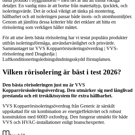
bästa produkt i bygghandeln – men det är lätt att missa viktiga
detaljer. En vanlig miss är att bortse från materialtyp, tjocklek, och
isoleringsvärde. Det är också viktigt att tänka på montering,
hållbarhet och att isoleringen passar både inom- och utomhusmiljöer.
Genom att jämföra dessa kriterier blir det enklare att hitta en
rörisolering som verkligen håller måttet.
För att utse årets bästa rörisolering har vi testat populära produkter
utifrån isoleringsförmåga, användarvänlighet och prisvärde.
Sammantaget tar VVS Kopparrörsisoleringsöverdrag | VVS-
rörisolering med Dragkedja |
Luftkonditioneringsledningslindningsskydd förstaplatsen.
Vilken rörisolering är bäst i test 2026?
Den bästa rörisoleringen just nu är VVS
Kopparrörsisoleringsöverdrag. Den utmärker sig med långlivad
prestanda och ett treskiktssystem för extra hållbarhet.
VVS Kopparrörsisoleringsöverdrag från Generic är särskilt
uppskattad för sin kombination av energieffektivitet och robust
konstruktion med 600D oxfordtyg. Den fungerar utmärkt för både
VVS och HVAC-installationer enligt branschexperter.