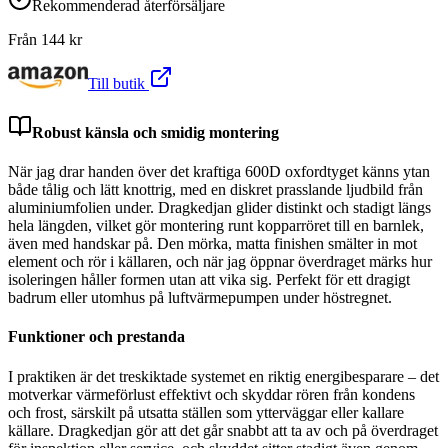
Rekommenderad återförsäljare
Från
144
kr
Till butik
Robust känsla och smidig montering
När jag drar handen över det kraftiga 600D oxfordtyget känns ytan
både tålig och lätt knottrig, med en diskret prasslande ljudbild från
aluminiumfolien under. Dragkedjan glider distinkt och stadigt längs
hela längden, vilket gör montering runt kopparröret till en barnlek,
även med handskar på. Den mörka, matta finishen smälter in mot
element och rör i källaren, och när jag öppnar överdraget märks hur
isoleringen håller formen utan att vika sig. Perfekt för ett dragigt
badrum eller utomhus på luftvärmepumpen under höstregnet.
Funktioner och prestanda
I praktiken är det treskiktade systemet en riktig energibesparare – det
motverkar värmeförlust effektivt och skyddar rören från kondens
och frost, särskilt på utsatta ställen som ytterväggar eller kallare
källare. Dragkedjan gör att det går snabbt att ta av och på överdraget