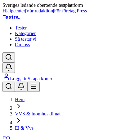
Sveriges ledande oberoende testplattform
Hjälpcenter
|
Vår redaktion
|
För företag
|
Press
Testra
.
Tester
Kategorier
Så testar vi
Om oss
Logga in
Skapa konto
Hem
VVS & Inomhusklimat
El & Vvs