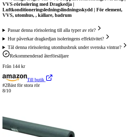
VVS-rörisolering med Dragkedja |
Luftkonditioneringsledningslindningsskydd | För element,
VVS, utomhus, , källare, badrum
Passar denna rörisolering till alla typer av rör?
Hur påverkar dragkedjan isoleringens effektivitet?
Tål denna rörisolering utomhusbruk under svenska vintrar?
Rekommenderad återförsäljare
Från
144
kr
Till butik
#
2
Bäst för stora rör
8
/10