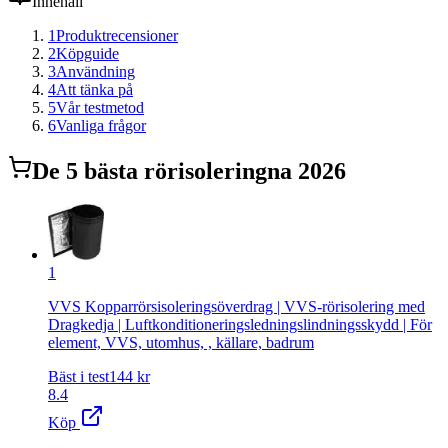
Innehåll
1
Produktrecensioner
2
Köpguide
3
Användning
4
Att tänka på
5
Vår testmetod
6
Vanliga frågor
De
5
bästa
rörisolering
na 2026
1
VVS Kopparrörsisoleringsöverdrag | VVS-rörisolering med
Dragkedja | Luftkonditioneringsledningslindningsskydd | För
element, VVS, utomhus, , källare, badrum
Bäst i test
144
kr
8.4
Köp