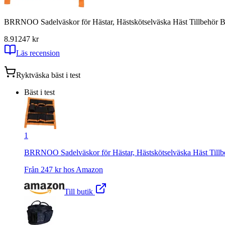
BRRNOO Sadelväskor för Hästar, Hästskötselväska Häst Tillbehör B
8.91
247
kr
Läs recension
Ryktväska
bäst i test
Bäst i test
1
BRRNOO Sadelväskor för Hästar, Hästskötselväska Häst Tillb
Från
247
kr hos
Amazon
Till butik