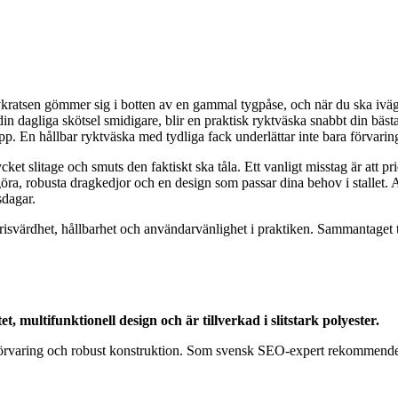
ratsen gömmer sig i botten av en gammal tygpåse, och när du ska iväg ti
göra din dagliga skötsel smidigare, blir en praktisk ryktväska snabbt din 
app. En hållbar ryktväska med tydliga fack underlättar inte bara förvarin
ket slitage och smuts den faktiskt ska tåla. Ett vanligt misstag är att pr
engöra, robusta dragkedjor och en design som passar dina behov i stallet
sdagar.
 prisvärdhet, hållbarhet och användarvänlighet i praktiken. Sammantag
multifunktionell design och är tillverkad i slitstark polyester.
rvaring och robust konstruktion. Som svensk SEO-expert rekommendera