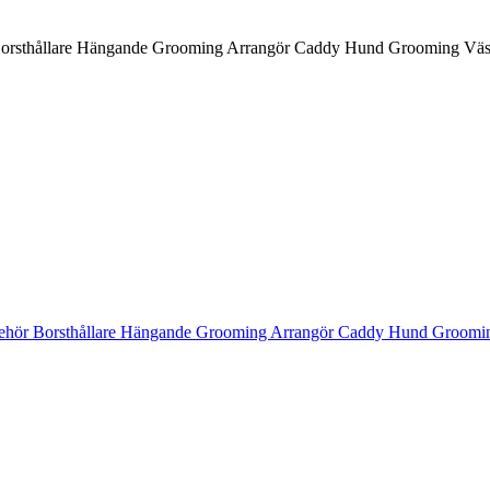
orsthållare Hängande Grooming Arrangör Caddy Hund Grooming Väska 
ehör Borsthållare Hängande Grooming Arrangör Caddy Hund Grooming 