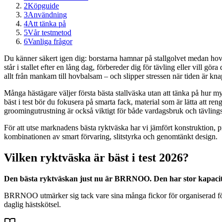
2
Köpguide
3
Användning
4
Att tänka på
5
Vår testmetod
6
Vanliga frågor
Du känner säkert igen dig: borstarna hamnar på stallgolvet medan hovk
står i stallet efter en lång dag, förbereder dig för tävling eller vill 
allt från mankam till hovbalsam – och slipper stressen när tiden är kn
Många hästägare väljer första bästa stallväska utan att tänka på hur myc
bäst i test bör du fokusera på smarta fack, material som är lätta att r
groomingutrustning är också viktigt för både vardagsbruk och tävling
För att utse marknadens bästa ryktväska har vi jämfört konstruktion,
kombinationen av smart förvaring, slitstyrka och genomtänkt design.
Vilken ryktväska är bäst i test 2026?
Den bästa ryktväskan just nu är BRRNOO. Den har stor kapacitet, 
BRRNOO utmärker sig tack vare sina många fickor för organiserad fö
daglig hästskötsel.