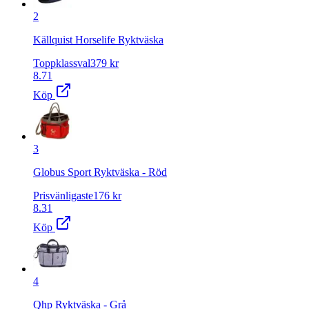
2
Källquist Horselife Ryktväska
Toppklassval
379
kr
8.71
Köp
3
Globus Sport Ryktväska - Röd
Prisvänligaste
176
kr
8.31
Köp
4
Qhp Ryktväska - Grå