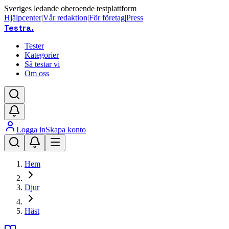
Sveriges ledande oberoende testplattform
Hjälpcenter
|
Vår redaktion
|
För företag
|
Press
Testra
.
Tester
Kategorier
Så testar vi
Om oss
Logga in
Skapa konto
Hem
Djur
Häst