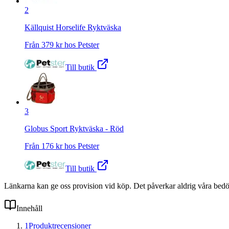
2
Källquist Horselife Ryktväska
Från
379
kr hos
Petster
Till butik
3
Globus Sport Ryktväska - Röd
Från
176
kr hos
Petster
Till butik
Länkarna kan ge oss provision vid köp. Det påverkar aldrig våra bed
Innehåll
1
Produktrecensioner