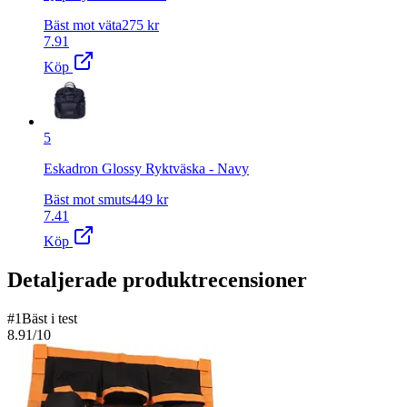
Bäst mot väta
275
kr
7.91
Köp
5
Eskadron Glossy Ryktväska - Navy
Bäst mot smuts
449
kr
7.41
Köp
Detaljerade produktrecensioner
#
1
Bäst i test
8.91
/10