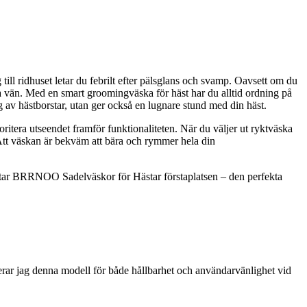
ll ridhuset letar du febrilt efter pälsglans och svamp. Oavsett om du
bästa vän. Med en smart groomingväska för häst har du alltid ordning på
g av hästborstar, utan ger också en lugnare stund med din häst.
ioritera utseendet framför funktionaliteten. När du väljer ut ryktväska
. Att väskan är bekväm att bära och rymmer hela din
et tar BRRNOO Sadelväskor för Hästar förstaplatsen – den perfekta
r jag denna modell för både hållbarhet och användarvänlighet vid