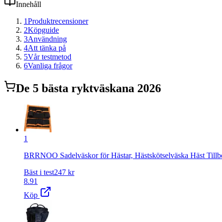
Innehåll
1
Produktrecensioner
2
Köpguide
3
Användning
4
Att tänka på
5
Vår testmetod
6
Vanliga frågor
De
5
bästa
ryktväska
na 2026
1
BRRNOO Sadelväskor för Hästar, Hästskötselväska Häst Tillb
Bäst i test
247
kr
8.91
Köp