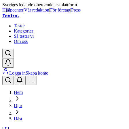
Sveriges ledande oberoende testplattform
Hjälpcenter
|
Vår redaktion
|
För företag
|
Press
Testra
.
Tester
Kategorier
Så testar vi
Om oss
Logga in
Skapa konto
Hem
Djur
Häst