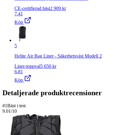
CE-certifierad bäst
2 909
kr
7.41
Köp
5
Helite Air Bag Liner - Säkerhetsväst Modell 2
Liner-toppval
5 650
kr
6.81
Köp
Detaljerade produktrecensioner
#
1
Bäst i test
9.01
/10