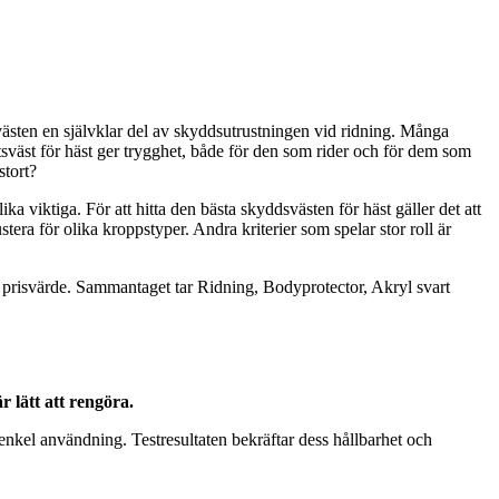
hetsvästen en självklar del av skyddsutrustningen vid ridning. Många
sväst för häst ger trygghet, både för den som rider och för dem som
stort?
ika viktiga. För att hitta den bästa skyddsvästen för häst gäller det att
ra för olika kroppstyper. Andra kriterier som spelar stor roll är
h prisvärde. Sammantaget tar Ridning, Bodyprotector, Akryl svart
 lätt att rengöra.
kel användning. Testresultaten bekräftar dess hållbarhet och