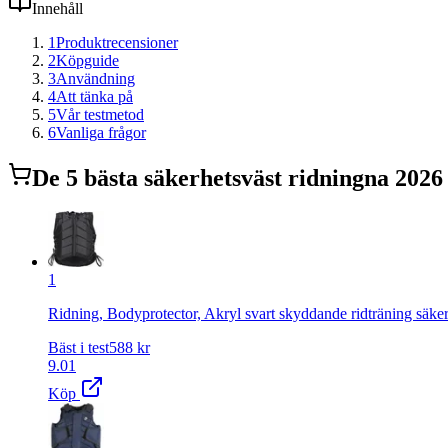
Innehåll
1
Produktrecensioner
2
Köpguide
3
Användning
4
Att tänka på
5
Vår testmetod
6
Vanliga frågor
De
5
bästa
säkerhetsväst ridning
na 2026
1
Ridning, Bodyprotector, Akryl svart skyddande ridträning säkerh
Bäst i test
588
kr
9.01
Köp