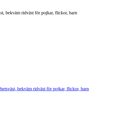
, bekväm ridväst för pojkar, flickor, barn
etsväst, bekväm ridväst för pojkar, flickor, barn