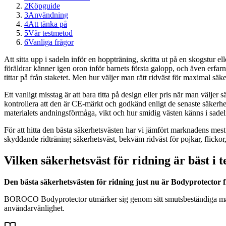
2
Köpguide
3
Användning
4
Att tänka på
5
Vår testmetod
6
Vanliga frågor
Att sitta upp i sadeln inför en hoppträning, skritta ut på en skogstur el
föräldrar känner igen oron inför barnets första galopp, och även erfa
tittar på från staketet. Men hur väljer man rätt ridväst för maximal sä
Ett vanligt misstag är att bara titta på design eller pris när man väljer
kontrollera att den är CE-märkt och godkänd enligt de senaste säkerhet
materialets andningsförmåga, vikt och hur smidig västen känns i sadel
För att hitta den bästa säkerhetsvästen har vi jämfört marknadens me
skyddande ridträning säkerhetsväst, bekväm ridväst för pojkar, flickor,
Vilken säkerhetsväst för ridning är bäst i t
Den bästa säkerhetsvästen för ridning just nu är Bodyprotector
BOROCO Bodyprotector utmärker sig genom sitt smutsbeständiga materi
användarvänlighet.