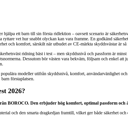
ler hjälpa ett barn till sin första ridlektion – oavsett scenario är säker
rna ryttare vet hur snabbt olyckan kan vara framme. En godkänd säkerhet
kerhet och komfort, särskilt när utbudet av CE-märkta skyddsvästar är så 
 säkerhetsväst ridning bäst i test – men skyddsnivå och passform är minst l
snormerna. Dessutom bör västen vara bekväm, följsam och enkel att juste
n.
st populära modeller utifrån skyddsnivå, komfort, användarvänlighet oc
 barn förstaplatsen.
est 2026?
 från BOROCO. Den erbjuder hög komfort, optimal passform och är
al och den smarta dragkedjan framtill, vilket ger både säkerhet och en