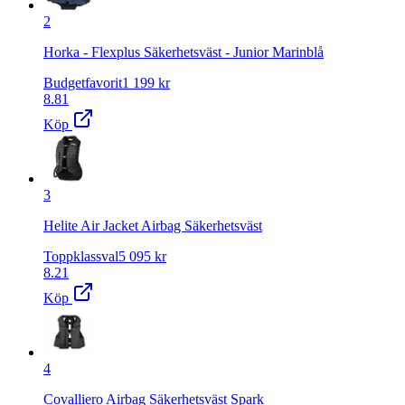
2
Horka - Flexplus Säkerhetsväst - Junior Marinblå
Budgetfavorit
1 199
kr
8.81
Köp
3
Helite Air Jacket Airbag Säkerhetsväst
Toppklassval
5 095
kr
8.21
Köp
4
Covalliero Airbag Säkerhetsväst Spark