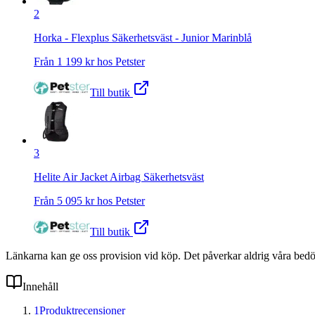
2
Horka - Flexplus Säkerhetsväst - Junior Marinblå
Från
1 199
kr hos
Petster
Till butik
3
Helite Air Jacket Airbag Säkerhetsväst
Från
5 095
kr hos
Petster
Till butik
Länkarna kan ge oss provision vid köp. Det påverkar aldrig våra bed
Innehåll
1
Produktrecensioner