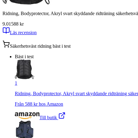
Ridning, Bodyprotector, Akryl svart skyddande ridträning säkerhetsväst
9.01
588
kr
Läs recension
Säkerhetsväst ridning
bäst i test
Bäst i test
1
Ridning, Bodyprotector, Akryl svart skyddande ridträning säkerh
Från
588
kr hos
Amazon
Till butik