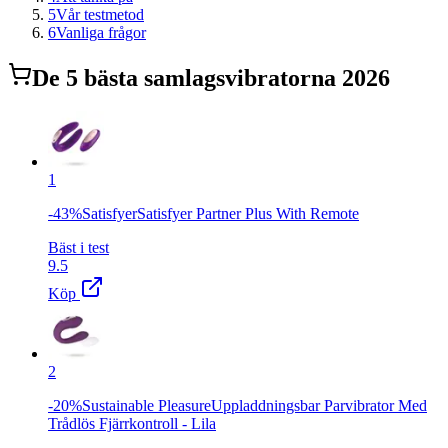
5
Vår testmetod
6
Vanliga frågor
De
5
bästa
samlagsvibrator
na 2026
1
-43%SatisfyerSatisfyer Partner Plus With Remote
Bäst i test
9.5
Köp
2
-20%Sustainable PleasureUppladdningsbar Parvibrator Med
Trådlös Fjärrkontroll - Lila