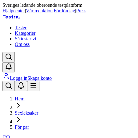
Sveriges ledande oberoende testplattform
Hjälpcenter
|
Vår redaktion
|
För företag
|
Press
Testra
.
Tester
Kategorier
Så testar vi
Om oss
Logga in
Skapa konto
Hem
Sexleksaker
För par