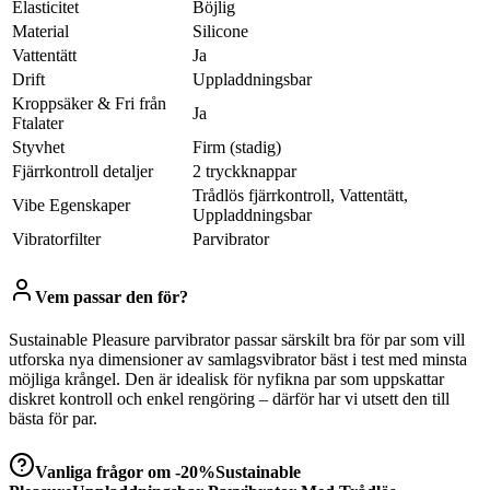
Elasticitet
Böjlig
Material
Silicone
Vattentätt
Ja
Drift
Uppladdningsbar
Kroppsäker & Fri från
Ja
Ftalater
Styvhet
Firm (stadig)
Fjärrkontroll detaljer
2 tryckknappar
Trådlös fjärrkontroll, Vattentätt,
Vibe Egenskaper
Uppladdningsbar
Vibratorfilter
Parvibrator
Vem passar den för?
Sustainable Pleasure parvibrator passar särskilt bra för par som vill
utforska nya dimensioner av samlagsvibrator bäst i test med minsta
möjliga krångel. Den är idealisk för nyfikna par som uppskattar
diskret kontroll och enkel rengöring – därför har vi utsett den till
bästa för par.
Vanliga frågor om
-20%Sustainable