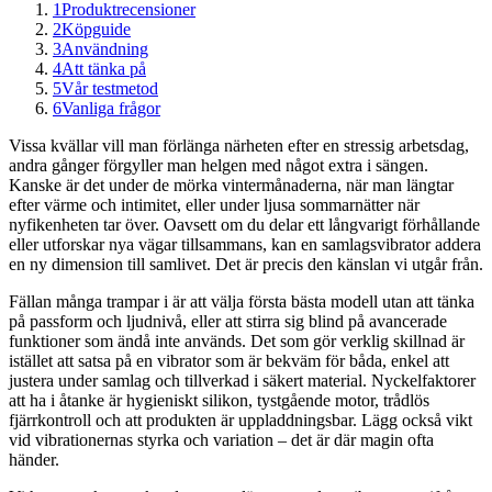
1
Produktrecensioner
2
Köpguide
3
Användning
4
Att tänka på
5
Vår testmetod
6
Vanliga frågor
Vissa kvällar vill man förlänga närheten efter en stressig arbetsdag,
andra gånger förgyller man helgen med något extra i sängen.
Kanske är det under de mörka vintermånaderna, när man längtar
efter värme och intimitet, eller under ljusa sommarnätter när
nyfikenheten tar över. Oavsett om du delar ett långvarigt förhållande
eller utforskar nya vägar tillsammans, kan en samlagsvibrator addera
en ny dimension till samlivet. Det är precis den känslan vi utgår från.
Fällan många trampar i är att välja första bästa modell utan att tänka
på passform och ljudnivå, eller att stirra sig blind på avancerade
funktioner som ändå inte används. Det som gör verklig skillnad är
istället att satsa på en vibrator som är bekväm för båda, enkel att
justera under samlag och tillverkad i säkert material. Nyckelfaktorer
att ha i åtanke är hygieniskt silikon, tystgående motor, trådlös
fjärrkontroll och att produkten är uppladdningsbar. Lägg också vikt
vid vibrationernas styrka och variation – det är där magin ofta
händer.