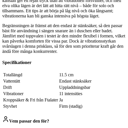
känslan ger ett rejält tryck utan att vibrationen försvinner, och med
elva olika lägen är det lätt att hitta rätt nivå – både för solo och
tillsammans. Ett tips är att börja på låg nivå och öka långsamt;
vibrationerna kan bli ganska intensiva på högsta läget.
Begränsningen är främst att den endast är stänksäker, så den passar
bäst för användning i sängen snarare än i duschen eller badet.
Jämfört med toppvalen i testet är den mindre flexibel i formen, vilket
kan påverka komforten för vissa par. Dock är vibrationsstyrkan
svårslagen i denna prisklass, så för den som prioriterar kraft går den
ändå före många konkurrenter.
Specifikationer
Totallängd
11.5 cm
Vattentätt
Endast stänksäker
Drift
Uppladdningsbar
Vibrationer
11 intensities
Kroppsäker & Fri från Ftalater
Ja
Styvhet
Firm (stadig)
Vem passar den för?