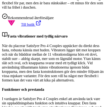
flexibel för par, men den är bara stänksäker – ett minus för den som
vill ha frihet i duschen.
Rekommenderad återförsäljare
Till butik
Fasta vibrationer med tydlig närvaro
När du placerar Satisfyer Pro 4 Couples upptäcker du direkt dess
fasta, robusta känsla mot huden. Vibratorn ligger tätt mot kroppen
och när du bläddrar mellan de 11 vibrationslägena hörs ett dovt,
stabilt surr – aldrig skarpt, mer som en lågmäld motor. Ytan känns
slät och sval, och knapparna svarar med ett tydligt klick. Vid
användning tillsammans känns vibrationerna igenom båda
kropparna, men den fasta konstruktionen gör den mindre följsam än
vissa mjukare varianter. För den som vill ha något mer flexibelt i
formen kan det vara värt att kika på alternativen.
Funktioner och prestanda
I vardagen är Satisfyer Pro 4 Couples enkel att använda tack vare
sin uppladdningsbara funktion och intuitiva knappar. Den fasta