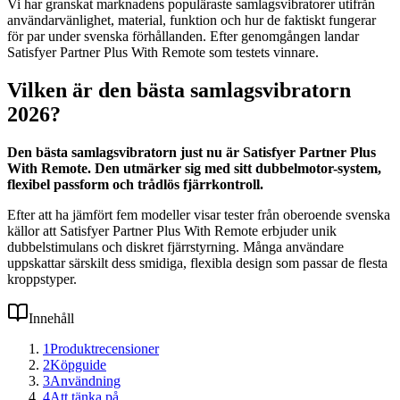
Vi har granskat marknadens populäraste samlagsvibratorer utifrån
användarvänlighet, material, funktion och hur de faktiskt fungerar
för par under svenska förhållanden. Efter genomgången landar
Satisfyer Partner Plus With Remote som testets vinnare.
Vilken är den bästa samlagsvibratorn
2026?
Den bästa samlagsvibratorn just nu är Satisfyer Partner Plus
With Remote. Den utmärker sig med sitt dubbelmotor-system,
flexibel passform och trådlös fjärrkontroll.
Efter att ha jämfört fem modeller visar tester från oberoende svenska
källor att Satisfyer Partner Plus With Remote erbjuder unik
dubbelstimulans och diskret fjärrstyrning. Många användare
uppskattar särskilt dess smidiga, flexibla design som passar de flesta
kroppstyper.
Innehåll
1
Produktrecensioner
2
Köpguide
3
Användning
4
Att tänka på