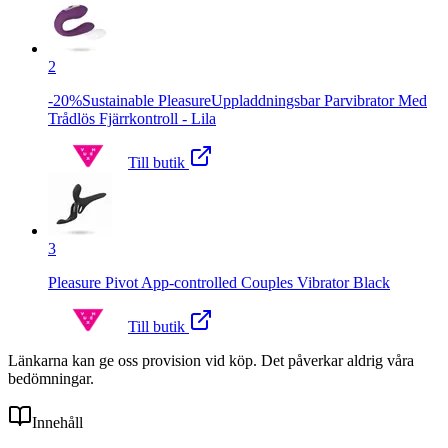
2
-20%Sustainable PleasureUppladdningsbar Parvibrator Med
Trådlös Fjärrkontroll - Lila
Till butik
3
Pleasure Pivot App-controlled Couples Vibrator Black
Till butik
Länkarna kan ge oss provision vid köp. Det påverkar aldrig våra
bedömningar.
Innehåll