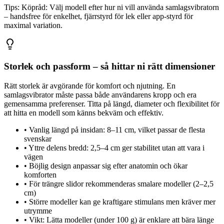
Tips:
Köpråd: Välj modell efter hur ni vill använda samlagsvibratorn
– handsfree för enkelhet, fjärrstyrd för lek eller app-styrd för
maximal variation.
Storlek och passform – så hittar ni rätt dimensioner
Rätt storlek är avgörande för komfort och njutning. En
samlagsvibrator måste passa både användarens kropp och era
gemensamma preferenser. Titta på längd, diameter och flexibilitet för
att hitta en modell som känns bekväm och effektiv.
•
Vanlig längd på insidan: 8–11 cm, vilket passar de flesta
svenskar
•
Yttre delens bredd: 2,5–4 cm ger stabilitet utan att vara i
vägen
•
Böjlig design anpassar sig efter anatomin och ökar
komforten
•
För trängre slidor rekommenderas smalare modeller (2–2,5
cm)
•
Större modeller kan ge kraftigare stimulans men kräver mer
utrymme
•
Vikt: Lätta modeller (under 100 g) är enklare att bära länge