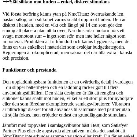
Slät silikon mot huden – enkel, diskret stimulans
Vid första beröring känns ytan på NmcTitanz överraskande len,
nästan silkig, och silikonet värms snabbt upp mot huden. Den är
diskret i handen, med en vikt och längd på 14 cm som gör den
smidig att placera utan att ta över. När du startar motorn hörs ett
svagt, monotont surr – inget som stör, men inte heller något som
imponerar. Produkten är fri från doft och känns hygienisk, men det
finns en viss enkelhet i materialet som avslöjar budgetkategorin.
Regleringen är okomplicerad, men saknar det där lilla extra i känsla
och precision.
Funktioner och prestanda
Den uppladdningsbara funktionen är en ovärderlig detalj i vardagen
– du slipper batteribyten och en laddning räcker gott till flera
användningstillfällen. Den släta designen är lätt att rengöra och
silikonet känns snällt mot huden, vilket är ett stort plus för nybörjare
eller den som föredrar okomplicerade samlagsvibratorer. Vibratorn
är tillräckligt diskret för att användas tillsammans med partner utan
att stjäla fokus, men erbjuder endast en grundläggande stimulans.
Jämfört med toppvalen i samlagsvibrator bäst i test, som Satisfyer
Partner Plus eller de appstyrda alternativen, märks det snabbt att
NmcTitanz inte erbjuder samma variation eller kraft. Du får en enkel