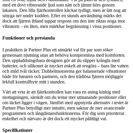
med ett dovt vibrerande ljud som nätt och jämnt hörs genom
lakanen. Den lilla fjärrkontrollen klickar tydligt, men är lätt nog att
smyga ner under kudden. Efter en stunds användning märks det
dock att fjärren ibland tappar respons om den inte riktas noga mot
vibratorn – en liten, men märkbar begränsning i vissa positioner.
Funktioner och prestanda
I praktiken är Partner Plus ett utmärkt val för par som söker
gemensam njutning utan att behöva kompromissa med komforten.
Den uppladdningsbara designen gör att du slipper krångla med
batterier, och silikonet är mycket enkelt att rengöra – bara lite vatten
och mild tvål räcker. Dubbelmotorerna ger balanserade vibrationer
både för bäraren och partnern, och den trådlösa fjärren möjliggör
lekfull kontrollbyte mitt i stunden.
Värt att veta är att fjärrkontrollen kan vara en aning kinkig med
mottagningen, särskilt om du testar mer utmanande positioner eller
om täcket ligger i vägen. Jämfört med appstyrda alternativ i testet är
Partner Plus betydligt mer intuitiv, men saknar de mer avancerade
programmen och långdistansfunktionerna. För dig som prioriterar
enkelhet och närvaro är det dock ett mycket pålitligt val.
Specifikationer