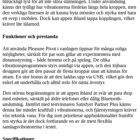
tillräckligt tyst för att inte störa stämningen. Under användning
känns det tydligt hur vibrationerna fördelas längs hela kroppen, men
den verkliga finessen är att kunna byta mönster och styrka med bara
ett svep i mobilen. Dock kan appen ibland tappa kopplingen, vilket
kräver lite tålamod.
Funktioner och prestanda
Att använda Pleasure Pivot i vardagen öppnar för många roliga
möjligheter, särskilt för par som gillar att experimentera med
distansstyrning – både hemma och på språng. De olika
vibrationsprogrammen styrs smidigt via appen, och den töjbara
designen gör att den passar de flesta kroppar utan att kännas för
stram. En stor bonus är att den laddas upp via USB, vilket gör den
enkel att underhålla och alltid redo för nästa äventyr.
Den största begränsningen är att appen ibland är svår att para ihop
med enheten, särskilt på äldre telefoner eller dålig Bluetooth-
anslutning. Jämfört med testvinnaren Satisfyer Partner Plus känns
denna lite mindre kraftfull i vibrationerna, och fjärrstyrningen kräver
viss teknisk vana. För dig som prioriterar appfunktionalitet framför
ren styrka är det dock fortfarande en av de mest flexibla
samlagsvibratorerna i testet.
Specifikationer