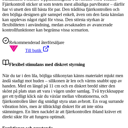
Fjärrkontroll sticker ut som testets mest allsidiga parvibrator – därför
har vi utsett den till bästa för par. Den trådlösa fjärrkontrollen och
den böjliga designen gör samspel enkelt, även om den fasta känslan
kan upplevas något rigid för vissa. Den största styrkan är
flexibiliteten i användning, medan avsaknaden av avancerade
kontrollfunktioner kan begränsa vissa scenarion.
Rekommenderad återförsäljare
Till butik
Flexibel stimulans med diskret styrning
När du tar i den lila, böjliga silikonytan känns materialet mjukt men
ändå stadigt mot huden – silikonen är len och värms snabbt upp av
handen. Med en längd på 11 cm och en diskret bredd sitter den
skönt på plats utan att vara i vägen under samlag. Två tryckknappar
ger ett tydligt klick när du växlar mellan vibrationerna, och
fjärrkontrollen låter dig smidigt styra utan avbrott. En svag surrande
vibration hörs, men är tillräckligt diskret för att inte störa
stämningen. En liten nackdel är att fjärrkontrollen ibland kräver ett
direkt sikte för att fungera optimalt.