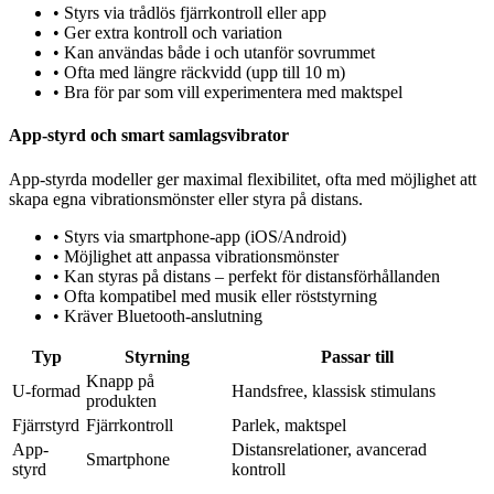
•
Styrs via trådlös fjärrkontroll eller app
•
Ger extra kontroll och variation
•
Kan användas både i och utanför sovrummet
•
Ofta med längre räckvidd (upp till 10 m)
•
Bra för par som vill experimentera med maktspel
App-styrd och smart samlagsvibrator
App-styrda modeller ger maximal flexibilitet, ofta med möjlighet att
skapa egna vibrationsmönster eller styra på distans.
•
Styrs via smartphone-app (iOS/Android)
•
Möjlighet att anpassa vibrationsmönster
•
Kan styras på distans – perfekt för distansförhållanden
•
Ofta kompatibel med musik eller röststyrning
•
Kräver Bluetooth-anslutning
Typ
Styrning
Passar till
Knapp på
U-formad
Handsfree, klassisk stimulans
produkten
Fjärrstyrd
Fjärrkontroll
Parlek, maktspel
App-
Distansrelationer, avancerad
Smartphone
styrd
kontroll