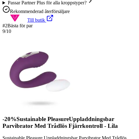
Passar Partner Plus för alla kroppstyper?
Rekommenderad återförsäljare
Till butik
#
2
Bästa för par
9
/10
-20%Sustainable PleasureUppladdningsbar
Parvibrator Med Trådlös Fjärrkontroll - Lila
Sustainable Pleasure Uppladdningsbar Parvibrator Med Trådlös