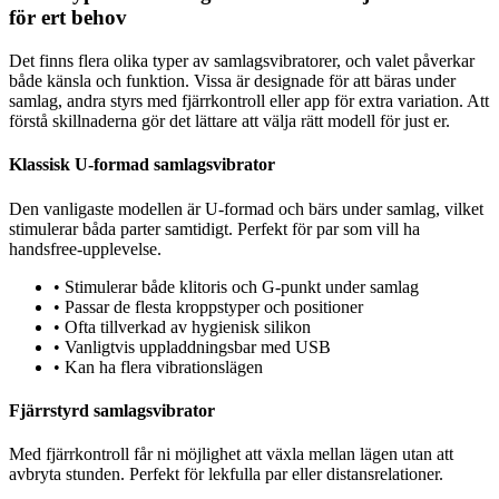
för ert behov
Det finns flera olika typer av samlagsvibratorer, och valet påverkar
både känsla och funktion. Vissa är designade för att bäras under
samlag, andra styrs med fjärrkontroll eller app för extra variation. Att
förstå skillnaderna gör det lättare att välja rätt modell för just er.
Klassisk U-formad samlagsvibrator
Den vanligaste modellen är U-formad och bärs under samlag, vilket
stimulerar båda parter samtidigt. Perfekt för par som vill ha
handsfree-upplevelse.
•
Stimulerar både klitoris och G-punkt under samlag
•
Passar de flesta kroppstyper och positioner
•
Ofta tillverkad av hygienisk silikon
•
Vanligtvis uppladdningsbar med USB
•
Kan ha flera vibrationslägen
Fjärrstyrd samlagsvibrator
Med fjärrkontroll får ni möjlighet att växla mellan lägen utan att
avbryta stunden. Perfekt för lekfulla par eller distansrelationer.