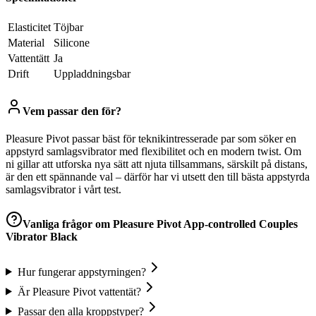
Elasticitet
Töjbar
Material
Silicone
Vattentätt
Ja
Drift
Uppladdningsbar
Vem passar den för?
Pleasure Pivot passar bäst för teknikintresserade par som söker en
appstyrd samlagsvibrator med flexibilitet och en modern twist. Om
ni gillar att utforska nya sätt att njuta tillsammans, särskilt på distans,
är den ett spännande val – därför har vi utsett den till bästa appstyrda
samlagsvibrator i vårt test.
Vanliga frågor om
Pleasure Pivot App-controlled Couples
Vibrator Black
Hur fungerar appstyrningen?
Är Pleasure Pivot vattentät?
Passar den alla kroppstyper?