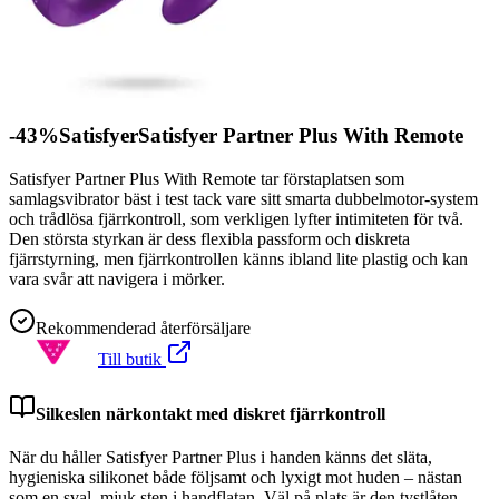
-43%SatisfyerSatisfyer Partner Plus With Remote
Satisfyer Partner Plus With Remote tar förstaplatsen som
samlagsvibrator bäst i test tack vare sitt smarta dubbelmotor-system
och trådlösa fjärrkontroll, som verkligen lyfter intimiteten för två.
Den största styrkan är dess flexibla passform och diskreta
fjärrstyrning, men fjärrkontrollen känns ibland lite plastig och kan
vara svår att navigera i mörker.
Rekommenderad återförsäljare
Till butik
Silkeslen närkontakt med diskret fjärrkontroll
När du håller Satisfyer Partner Plus i handen känns det släta,
hygieniska silikonet både följsamt och lyxigt mot huden – nästan
som en sval, mjuk sten i handflatan. Väl på plats är den tystlåten,