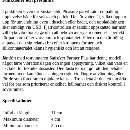
Funktioner och prestanda
I praktiken levererar Sustainable Pleasure parvibrator en pålitlig
upplevelse både för solo- och parlek. Den är vattentät, vilket öppnar
upp för användning även i duschen eller badet, och uppladdningen
sker smidigt via USB. Fjärrkontrollen är särskilt uppskattad när man
vill byta vibrationsläge utan att behöva avbryta momentet – perfekt
för par som söker variation och spontanitet. Eftersom den är böjlig
anpassar den sig relativt bra efter kroppens former, och
silikonmaterialet känns hygieniskt och lätt att rengöra.
Jämfört med testvinnaren Satisfyer Partner Plus har denna modell
något färre vibrationslägen och ingen appstyrning, vilket kan vara en
nackdel för teknikentusiaster. Den fasta kärnan gör att den behåller
formen, men kan kännas aningen rigid vid längre användning eller
för de som föredrar en mjukare känsla. Trots detta är den ett utmärkt
val för par som prioriterar enkelhet, hållbarhet och diskret kontroll i
sovrummet.
Specifikationer
Införbar längd
11 cm
Maximum diameter
4 cm
Minimum diameter
2.5 cm