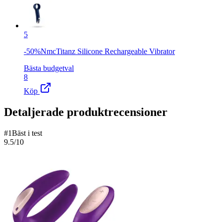
5
-50%NmcTitanz Silicone Rechargeable Vibrator
Bästa budgetval
8
Köp
Detaljerade produktrecensioner
#
1
Bäst i test
9.5
/10