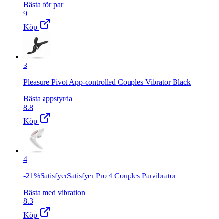
Bästa för par
9
Köp
3
Pleasure Pivot App-controlled Couples Vibrator Black
Bästa appstyrda
8.8
Köp
4
-21%SatisfyerSatisfyer Pro 4 Couples Parvibrator
Bästa med vibration
8.3
Köp