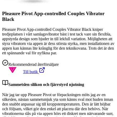
Pleasure Pivot App-controlled Couples Vibrator
Black
Pleasure Pivot App-controlled Couples Vibrator Black kniper
tredjeplatsen i vårt samlagsvibrator bäst i test tack vare sin flexibla,
appstyrda design som bjuder in till lekfull variation. Möjligheten att
styra vibratorn via appen är dess största styrka, men installationen av
appen kan kännas lite krånglig för den teknikovana. Trots det är den
ett spännande val för nyfikna par.
Rekommenderad återförsäljare
Till butik
Sammetslen silikon och fjärrstyrd njutning
När jag tar upp Pleasure Pivot ur förpackningen möts jag av en
silkeslen, nästan sammetsmjuk yta som känns sval mot huden innan
den snabbt anpassar sig till kroppstemperaturen. Den är lätt böjbar
och följsam, vilket gör den enkel att placera där den behövs. När
vibrationerna slås på via appen hörs ett diskret men närvarande surr,