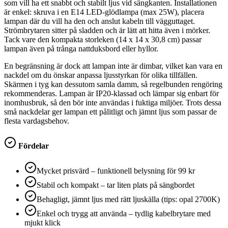
som vill ha ett snabbt och stabilt ljus vid sängkanten. Installationen
är enkel: skruva i en E14 LED-glödlampa (max 25W), placera
lampan där du vill ha den och anslut kabeln till vägguttaget.
Strömbrytaren sitter på sladden och är lätt att hitta även i mörker.
Tack vare den kompakta storleken (14 x 14 x 30,8 cm) passar
lampan även på trånga nattduksbord eller hyllor.
En begränsning är dock att lampan inte är dimbar, vilket kan vara en
nackdel om du önskar anpassa ljusstyrkan för olika tillfällen.
Skärmen i tyg kan dessutom samla damm, så regelbunden rengöring
rekommenderas. Lampan är IP20-klassad och lämpar sig enbart för
inomhusbruk, så den bör inte användas i fuktiga miljöer. Trots dessa
små nackdelar ger lampan ett pålitligt och jämnt ljus som passar de
flesta vardagsbehov.
Fördelar
Mycket prisvärd – funktionell belysning för 99 kr
Stabil och kompakt – tar liten plats på sängbordet
Behagligt, jämnt ljus med rätt ljuskälla (tips: opal 2700K)
Enkel och trygg att använda – tydlig kabelbrytare med
mjukt klick