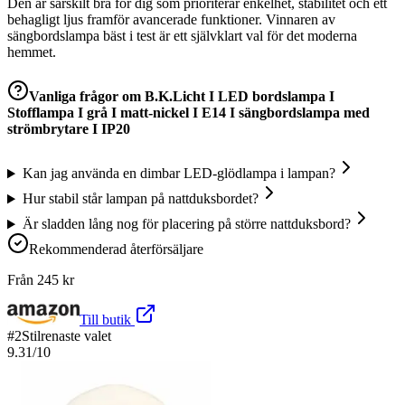
Den är särskilt bra för dig som prioriterar enkelhet, stabilitet och ett
behagligt ljus framför avancerade funktioner. Vinnaren av
sängbordslampa bäst i test är ett självklart val för det moderna
hemmet.
Vanliga frågor om
B.K.Licht I LED bordslampa I
Stofflampa I grå I matt-nickel I E14 I sängbordslampa med
strömbrytare I IP20
Kan jag använda en dimbar LED-glödlampa i lampan?
Hur stabil står lampan på nattduksbordet?
Är sladden lång nog för placering på större nattduksbord?
Rekommenderad återförsäljare
Från
245
kr
Till butik
#
2
Stilrenaste valet
9.31
/10