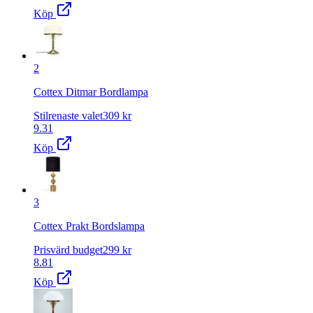
Köp
2
Cottex Ditmar Bordlampa
Stilrenaste valet
309
kr
9.31
Köp
3
Cottex Prakt Bordslampa
Prisvärd budget
299
kr
8.81
Köp