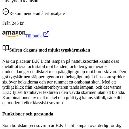
ljusstyrkan kvällstid.
Rekommenderad återförsäljare
Från
245
kr
Till butik
Stilren elegans med mjukt tygskärmssken
När du placerar B.K.Licht-lampan på nattduksbordet känns dess
metallfot sval och stabil mot handen, och den gummerade
undersidan ger ett diskret men påtagligt grepp mot bordsskivan. Den
grå tygskärmen släpper igenom ett behagligt, mjukt ljus som sprider
sig över boksidorna och ger rummet ett ombonat sken. Med ett
tydligt klick från kabelströmbrytaren tänds lampan, och det varma
LED-ljuset framhäver texturen i den vävda skärmen utan att blända.
Kombinationen av matt nickel och grått tyg känns stilfull, särskilt i
ett modernt eller klassiskt sovrum.
Funktioner och prestanda
Som bordslampa i sovrum är B.K.Licht-lampan ovärderlig för dig