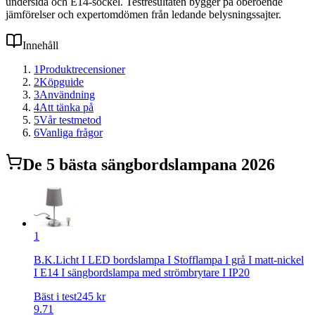
undersida och E14-sockel. Testresultaten bygger på oberoende
jämförelser och expertomdömen från ledande belysningssajter.
Innehåll
1
Produktrecensioner
2
Köpguide
3
Användning
4
Att tänka på
5
Vår testmetod
6
Vanliga frågor
De
5
bästa
sängbordslampa
na 2026
1
B.K.Licht I LED bordslampa I Stofflampa I grå I matt-nickel
I E14 I sängbordslampa med strömbrytare I IP20
Bäst i test
245
kr
9.71