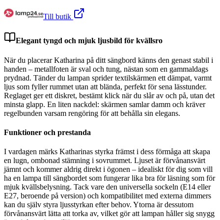
Till butik
Elegant tyngd och mjuk ljusbild för kvällsro
När du placerar Katharina på ditt sängbord känns den genast stabil i
handen – metallfoten är sval och tung, nästan som en gammaldags
prydnad. Tänder du lampan sprider textilskärmen ett dämpat, varmt
ljus som fyller rummet utan att blända, perfekt för sena lässtunder.
Reglaget ger ett diskret, bestämt klick när du slår av och på, utan det
minsta glapp. En liten nackdel: skärmen samlar damm och kräver
regelbunden varsam rengöring för att behålla sin elegans.
Funktioner och prestanda
I vardagen märks Katharinas styrka främst i dess förmåga att skapa
en lugn, ombonad stämning i sovrummet. Ljuset är förvånansvärt
jämnt och kommer aldrig direkt i ögonen – idealiskt för dig som vill
ha en lampa till sängbordet som fungerar lika bra för läsning som för
mjuk kvällsbelysning. Tack vare den universella sockeln (E14 eller
E27, beroende på version) och kompatibilitet med externa dimmers
kan du själv styra ljusstyrkan efter behov. Ytorna är dessutom
förvånansvärt lätta att torka av, vilket gör att lampan håller sig snygg