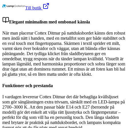
Till butik
Elegant minimalism med ombonad känsla
När man placerar Cottex Ditmar på nattduksbordet känns den robust
men ändå nätt i handen, med en metallfot som ger både stabilitet och
en sval touch mot fingertopparna. Skärmen i textil sprider ett milt,
varmt sken över boksidor och väggar, utan att blända eller kännas
påträngande. Det tydliga klicket från sladdbrytaren ger en
omedelbar, trygg respons när du tänder lampan kvällstid. Visuellt är
lampan lågmäld, med harmoniska proportioner och sobra färger som
drar ögat utan att dominera rummet. Ett minus är att foten kan bli hal
på glatta ytor, så en liten matta under är ofta klokt.
Funktioner och prestanda
I vardagen levererar Cottex Ditmar det där behagliga kvällsljuset
som gör sängläsningen extra trivsam, särskilt med en LED-lampa på
2700–3000 K. Att den passar både E14 och E27 (beroende på
modell) gör det enkelt att välja rätt ljusstyrka och färgtemperatur –
perfekt för dig som vill ha en personlig touch. Den långa sladden
med brytare är praktisk på nattduksbordet, och lampans kompakta
format gör att du får plats med annat bredvid.