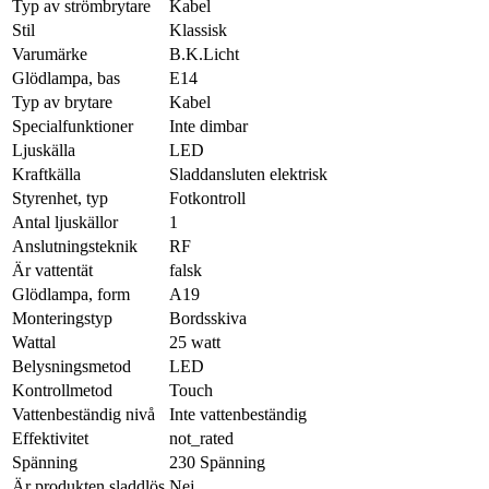
Typ av strömbrytare
Kabel
Stil
Klassisk
Varumärke
B.K.Licht
Glödlampa, bas
E14
Typ av brytare
Kabel
Specialfunktioner
Inte dimbar
Ljuskälla
LED
Kraftkälla
Sladdansluten elektrisk
Styrenhet, typ
Fotkontroll
Antal ljuskällor
1
Anslutningsteknik
RF
Är vattentät
falsk
Glödlampa, form
A19
Monteringstyp
Bordsskiva
Wattal
25 watt
Belysningsmetod
LED
Kontrollmetod
Touch
Vattenbeständig nivå
Inte vattenbeständig
Effektivitet
not_rated
Spänning
230 Spänning
Är produkten sladdlös
Nej