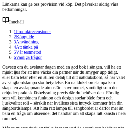
Länkarna kan ge oss provision vid köp. Det påverkar aldrig våra
bedömningar.
Innehåll
1
Produktrecensioner
2
Köpguide
3
Användning
4
Att tänka på
5
Vår testmetod
6
Vanliga frågor
Oavsett om du avslutar dagen med en god bok i sängen, vill ha ett
mjukt ljus för att inte väcka din partner när du smyger upp tidigt,
eller bara letar efter en stilren detalj till ditt nattduksbord, så har valet
av sängbordslampa stor betydelse. En nattduksbordslampa kan
skapa en avslappnande atmosfär i sovrummet, samtidigt som den
erbjuder praktisk läsbelysning precis där du behöver den. För dig
som vill kombinera funktion och design spelar både form och
ljuskvalitet roll – särskilt när kvällens sista intryck kommer från din
sängbordslampa. Att hitta rätt lampa till sängbordet är därför mer än
bara en fråga om utseende; det handlar om att skapa rätt känsla i hela
rummet.