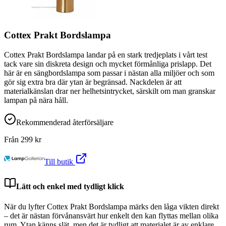
Cottex Prakt Bordslampa
Cottex Prakt Bordslampa landar på en stark tredjeplats i vårt test
tack vare sin diskreta design och mycket förmånliga prislapp. Det
här är en sängbordslampa som passar i nästan alla miljöer och som
gör sig extra bra där ytan är begränsad. Nackdelen är att
materialkänslan drar ner helhetsintrycket, särskilt om man granskar
lampan på nära håll.
Rekommenderad återförsäljare
Från
299
kr
Till butik
Lätt och enkel med tydligt klick
När du lyfter Cottex Prakt Bordslampa märks den låga vikten direkt
– det är nästan förvånansvärt hur enkelt den kan flyttas mellan olika
rum. Ytan känns slät, men det är tydligt att materialet är av enklare