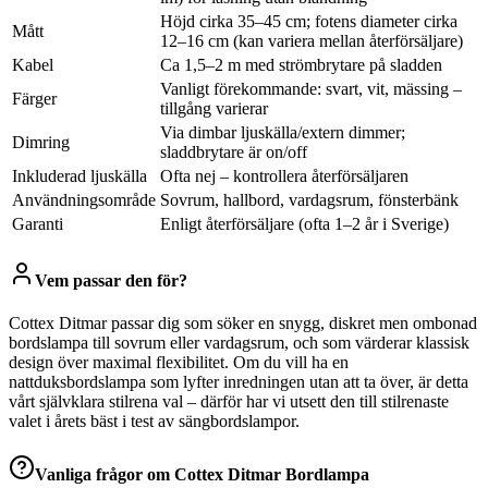
Höjd cirka 35–45 cm; fotens diameter cirka
Mått
12–16 cm (kan variera mellan återförsäljare)
Kabel
Ca 1,5–2 m med strömbrytare på sladden
Vanligt förekommande: svart, vit, mässing –
Färger
tillgång varierar
Via dimbar ljuskälla/extern dimmer;
Dimring
sladdbrytare är on/off
Inkluderad ljuskälla
Ofta nej – kontrollera återförsäljaren
Användningsområde
Sovrum, hallbord, vardagsrum, fönsterbänk
Garanti
Enligt återförsäljare (ofta 1–2 år i Sverige)
Vem passar den för?
Cottex Ditmar passar dig som söker en snygg, diskret men ombonad
bordslampa till sovrum eller vardagsrum, och som värderar klassisk
design över maximal flexibilitet. Om du vill ha en
nattduksbordslampa som lyfter inredningen utan att ta över, är detta
vårt självklara stilrena val – därför har vi utsett den till stilrenaste
valet i årets bäst i test av sängbordslampor.
Vanliga frågor om
Cottex Ditmar Bordlampa