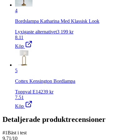
4
Bordslampa Katharina Med Klassisk Look
Lyxigaste alternativet
3 199
kr
8.11
Köp
5
Cottex Kensington Bordlampa
Toppval E14
239
kr
7.51
Köp
Detaljerade produktrecensioner
#
1
Bäst i test
9.71
/10