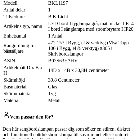
Modell
BKL1197
Antal delar
1
Tillverkare
B.K.Licht
LED bord I tyglampa grå, matt nickel I E14
Artikelns typ, namn
I bord I sänglampa med strömbrytare I IP20
Enhetsantal
1 Antal
#72 157 i Bygg, el & verktyg (Visa Topp
Rangordning för
100 i Bygg, el & verktyg) #365 i
bästsäljare
Skrivbordslampor
ASIN
B07S63H3HV
Artikelmått D x B x
14D x 14B x 30,8H centimeter
H
Skärmhöjd
30,8 Centimeter
Basmaterial
Glas
Skärmmaterial
Tyg
Material
Metall
Vem passar den för?
Den här sängbordslampan passar dig som söker en stilren, diskret
och funktionell nattduksbordslampa till sovrummet eller kontoret.