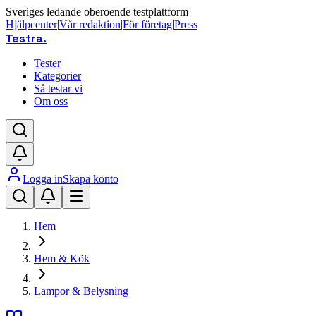
Sveriges ledande oberoende testplattform
Hjälpcenter
|
Vår redaktion
|
För företag
|
Press
Testra
.
Tester
Kategorier
Så testar vi
Om oss
Logga in
Skapa konto
Hem
Hem & Kök
Lampor & Belysning