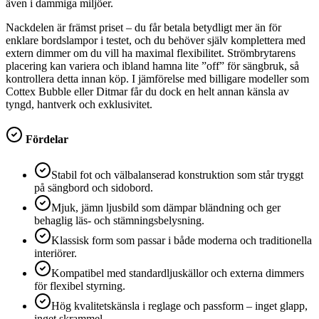
även i dammiga miljöer.
Nackdelen är främst priset – du får betala betydligt mer än för
enklare bordslampor i testet, och du behöver själv komplettera med
extern dimmer om du vill ha maximal flexibilitet. Strömbrytarens
placering kan variera och ibland hamna lite ”off” för sängbruk, så
kontrollera detta innan köp. I jämförelse med billigare modeller som
Cottex Bubble eller Ditmar får du dock en helt annan känsla av
tyngd, hantverk och exklusivitet.
Fördelar
Stabil fot och välbalanserad konstruktion som står tryggt
på sängbord och sidobord.
Mjuk, jämn ljusbild som dämpar bländning och ger
behaglig läs- och stämningsbelysning.
Klassisk form som passar i både moderna och traditionella
interiörer.
Kompatibel med standardljuskällor och externa dimmers
för flexibel styrning.
Hög kvalitetskänsla i reglage och passform – inget glapp,
inget skrammel.