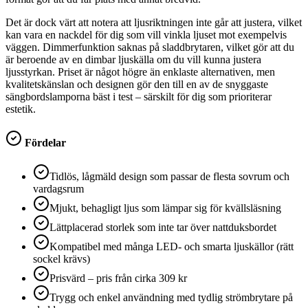
Det är dock värt att notera att ljusriktningen inte går att justera, vilket
kan vara en nackdel för dig som vill vinkla ljuset mot exempelvis
väggen. Dimmerfunktion saknas på sladdbrytaren, vilket gör att du
är beroende av en dimbar ljuskälla om du vill kunna justera
ljusstyrkan. Priset är något högre än enklaste alternativen, men
kvalitetskänslan och designen gör den till en av de snyggaste
sängbordslamporna bäst i test – särskilt för dig som prioriterar
estetik.
Fördelar
Tidlös, lågmäld design som passar de flesta sovrum och
vardagsrum
Mjukt, behagligt ljus som lämpar sig för kvällsläsning
Lättplacerad storlek som inte tar över nattduksbordet
Kompatibel med många LED- och smarta ljuskällor (rätt
sockel krävs)
Prisvärd – pris från cirka 309 kr
Trygg och enkel användning med tydlig strömbrytare på