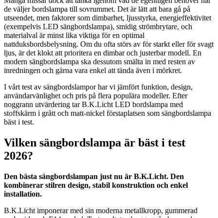
Många missar dock att tänka igenom vad de egentligen behöver när
de väljer bordslampa till sovrummet. Det är lätt att bara gå på
utseendet, men faktorer som dimbarhet, ljusstyrka, energieffektivitet
(exempelvis LED sängbordslampa), smidig strömbrytare, och
materialval är minst lika viktiga för en optimal
nattduksbordsbelysning. Om du ofta störs av för starkt eller för svagt
ljus, är det klokt att prioritera en dimbar och justerbar modell. En
modern sängbordslampa ska dessutom smälta in med resten av
inredningen och gärna vara enkel att tända även i mörkret.
I vårt test av sängbordslampor har vi jämfört funktion, design,
användarvänlighet och pris på flera populära modeller. Efter
noggrann utvärdering tar B.K.Licht LED bordslampa med
stoffskärm i grått och matt-nickel förstaplatsen som sängbordslampa
bäst i test.
Vilken sängbordslampa är bäst i test
2026?
Den bästa sängbordslampan just nu är B.K.Licht. Den
kombinerar stilren design, stabil konstruktion och enkel
installation.
B.K.Licht imponerar med sin moderna metallkropp, gummerad