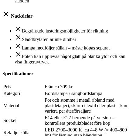
sladden
Nackdelar
Begränsade justeringsmöjligheter för riktning
Sladdbrytaren är inte dimbar
Lampa medföljer sällan – måste köpas separat
Foten kan upplevas något glatt på blanka ytor och kan
visa fingeravtryck
Specifikationer
Pris
Från ca 309 kr
Kategori
Bordslampa / sängbordslampa
Fot och stomme i metall (ibland med
Material
plastdetaljer); skärm i textil eller plast – kan
variera per återförsäljare
E14 eller E27 beroende på version –
Sockel
kontrollera produktbladet före köp
LED 2700–3000 K, ca 4–8 W (≈ 400–800
Rek. ljuskälla
lm) för läsning utan bländning