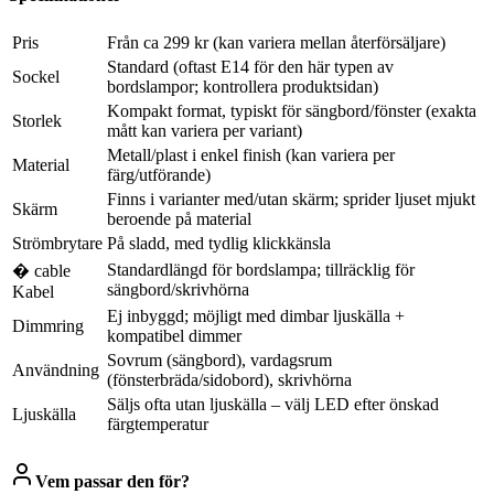
Pris
Från ca 299 kr (kan variera mellan återförsäljare)
Standard (oftast E14 för den här typen av
Sockel
bordslampor; kontrollera produktsidan)
Kompakt format, typiskt för sängbord/fönster (exakta
Storlek
mått kan variera per variant)
Metall/plast i enkel finish (kan variera per
Material
färg/utförande)
Finns i varianter med/utan skärm; sprider ljuset mjukt
Skärm
beroende på material
Strömbrytare
På sladd, med tydlig klickkänsla
Standardlängd för bordslampa; tillräcklig för
� cable
sängbord/skrivhörna
Kabel
Ej inbyggd; möjligt med dimbar ljuskälla +
Dimmring
kompatibel dimmer
Sovrum (sängbord), vardagsrum
Användning
(fönsterbräda/sidobord), skrivhörna
Säljs ofta utan ljuskälla – välj LED efter önskad
Ljuskälla
färgtemperatur
Vem passar den för?