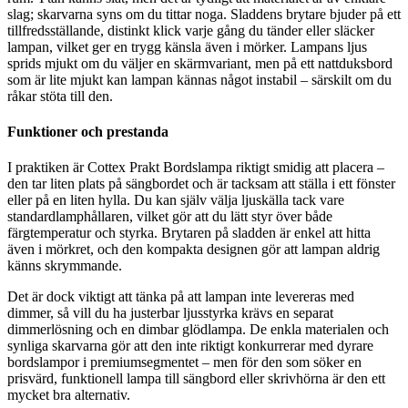
slag; skarvarna syns om du tittar noga. Sladdens brytare bjuder på ett
tillfredsställande, distinkt klick varje gång du tänder eller släcker
lampan, vilket ger en trygg känsla även i mörker. Lampans ljus
sprids mjukt om du väljer en skärmvariant, men på ett nattduksbord
som är lite mjukt kan lampan kännas något instabil – särskilt om du
råkar stöta till den.
Funktioner och prestanda
I praktiken är Cottex Prakt Bordslampa riktigt smidig att placera –
den tar liten plats på sängbordet och är tacksam att ställa i ett fönster
eller på en liten hylla. Du kan själv välja ljuskälla tack vare
standardlamphållaren, vilket gör att du lätt styr över både
färgtemperatur och styrka. Brytaren på sladden är enkel att hitta
även i mörkret, och den kompakta designen gör att lampan aldrig
känns skrymmande.
Det är dock viktigt att tänka på att lampan inte levereras med
dimmer, så vill du ha justerbar ljusstyrka krävs en separat
dimmerlösning och en dimbar glödlampa. De enkla materialen och
synliga skarvarna gör att den inte riktigt konkurrerar med dyrare
bordslampor i premiumsegmentet – men för den som söker en
prisvärd, funktionell lampa till sängbord eller skrivhörna är den ett
mycket bra alternativ.