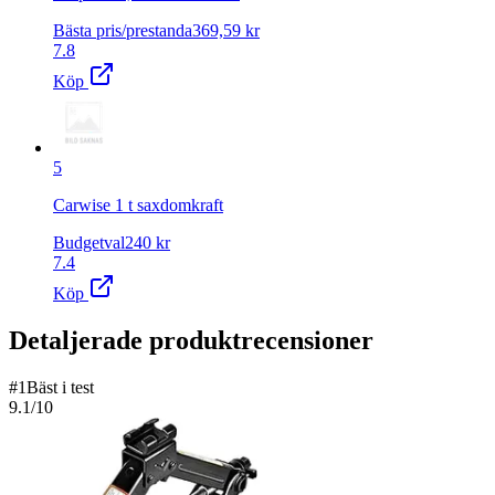
Bästa pris/prestanda
369,59
kr
7.8
Köp
5
Carwise 1 t saxdomkraft
Budgetval
240
kr
7.4
Köp
Detaljerade produktrecensioner
#
1
Bäst i test
9.1
/10