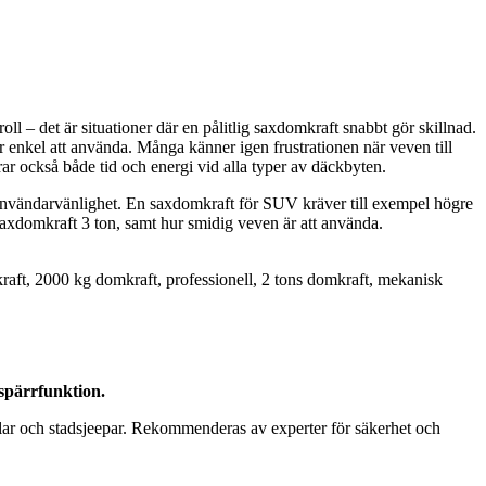
l – det är situationer där en pålitlig saxdomkraft snabbt gör skillnad.
r enkel att använda. Många känner igen frustrationen när veven till
ar också både tid och energi vid alla typer av däckbyten.
ch användarvänlighet. En saxdomkraft för SUV kräver till exempel högre
axdomkraft 3 ton, samt hur smidig veven är att använda.
raft, 2000 kg domkraft, professionell, 2 tons domkraft, mekanisk
spärrfunktion.
bilar och stadsjeepar. Rekommenderas av experter för säkerhet och