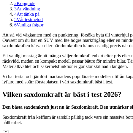
2
Köpguide
3
Användning
4
Att tänka på
5
Vår testmetod
6
Vanliga frågor
Att stå vid vägkanten med en punktering, försöka byta till vinterhjul 
Oavsett om du har en SUV med lite högre markfrigång eller en mindre pe
saxdomkraften kärvar eller när domkraften känns ostadig precis när det
Ett vanligt misstag är att många väljer domkraft enbart efter pris ell
räckvidd, medan en kompakt modell passar bättre för mindre bilar. Tä
Materialkvalitet och säkerhetsfunktioner gör stor skillnad i längden.
Vi har testat och jämfört marknadens populäraste modeller utifrån ka
lyftare med spärr förstaplatsen i vårt saxdomkraft bäst i test.
Vilken saxdomkraft är bäst i test 2026?
Den bästa saxdomkraft just nu är Saxdomkraft. Den utmärker sig
Saxdomkraft från kefflum är särskilt pålitlig tack vare sin massiva bo
hållbarhet.