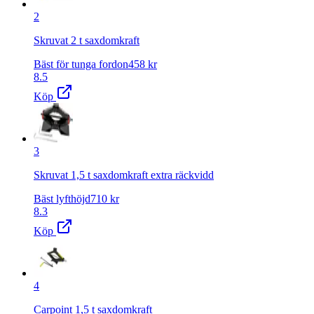
2
Skruvat 2 t saxdomkraft
Bäst för tunga fordon
458
kr
8.5
Köp
3
Skruvat 1,5 t saxdomkraft extra räckvidd
Bäst lyfthöjd
710
kr
8.3
Köp
4
Carpoint 1,5 t saxdomkraft