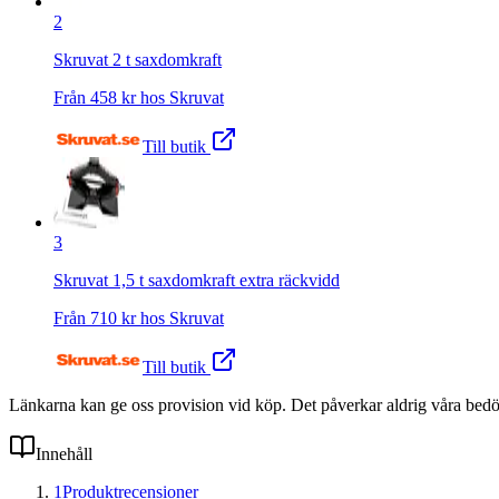
2
Skruvat 2 t saxdomkraft
Från
458
kr hos
Skruvat
Till butik
3
Skruvat 1,5 t saxdomkraft extra räckvidd
Från
710
kr hos
Skruvat
Till butik
Länkarna kan ge oss provision vid köp. Det påverkar aldrig våra bed
Innehåll
1
Produktrecensioner