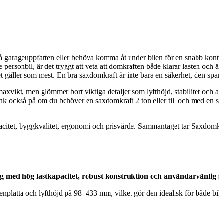
på garageuppfarten eller behöva komma åt under bilen för en snabb kontrol
rsonbil, är det tryggt att veta att domkraften både klarar lasten och ä
 gäller som mest. En bra saxdomkraft är inte bara en säkerhet, den spar
er maxvikt, men glömmer bort viktiga detaljer som lyfthöjd, stabilitet o
nk också på om du behöver en saxdomkraft 2 ton eller till och med en s
pacitet, byggkvalitet, ergonomi och prisvärde. Sammantaget tar Saxdomk
 med hög lastkapacitet, robust konstruktion och användarvänlig 
ttenplatta och lyfthöjd på 98–433 mm, vilket gör den idealisk för både 