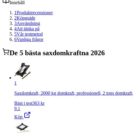
Innehåll
1
Produktrecensioner
2
Köpguide
3
Användning
4
Att tänka på
5
Vår testmetod
6
Vanliga frågor
De
5
bästa
saxdomkraft
na 2026
1
Saxdomkraft, 2000 kg domkraft, professionell, 2 tons domkraft
Bäst i test
363
kr
9.1
Köp