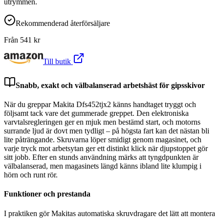
utrymmen.
Rekommenderad återförsäljare
Från
541
kr
Till butik
Snabb, exakt och välbalanserad arbetshäst för gipsskivor
När du greppar Makita Dfs452tjx2 känns handtaget tryggt och
följsamt tack vare det gummerade greppet. Den elektroniska
varvtalsregleringen ger en mjuk men bestämd start, och motorns
surrande ljud är dovt men tydligt – på högsta fart kan det nästan bli
lite påträngande. Skruvarna löper smidigt genom magasinet, och
varje tryck mot arbetsytan ger ett distinkt klick när djupstoppet gör
sitt jobb. Efter en stunds användning märks att tyngdpunkten är
välbalanserad, men magasinets längd känns ibland lite klumpig i
hörn och runt rör.
Funktioner och prestanda
I praktiken gör Makitas automatiska skruvdragare det lätt att montera