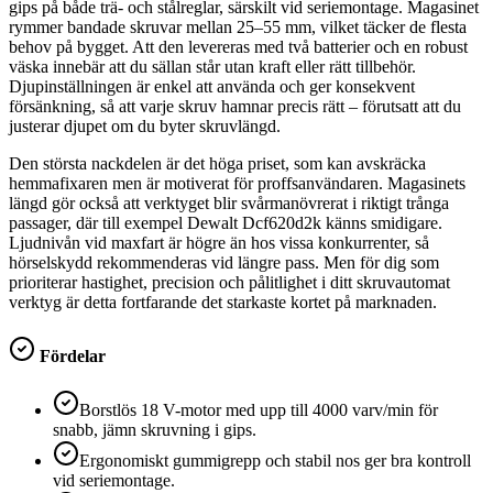
gips på både trä- och stålreglar, särskilt vid seriemontage. Magasinet
rymmer bandade skruvar mellan 25–55 mm, vilket täcker de flesta
behov på bygget. Att den levereras med två batterier och en robust
väska innebär att du sällan står utan kraft eller rätt tillbehör.
Djupinställningen är enkel att använda och ger konsekvent
försänkning, så att varje skruv hamnar precis rätt – förutsatt att du
justerar djupet om du byter skruvlängd.
Den största nackdelen är det höga priset, som kan avskräcka
hemmafixaren men är motiverat för proffsanvändaren. Magasinets
längd gör också att verktyget blir svårmanövrerat i riktigt trånga
passager, där till exempel Dewalt Dcf620d2k känns smidigare.
Ljudnivån vid maxfart är högre än hos vissa konkurrenter, så
hörselskydd rekommenderas vid längre pass. Men för dig som
prioriterar hastighet, precision och pålitlighet i ditt skruvautomat
verktyg är detta fortfarande det starkaste kortet på marknaden.
Fördelar
Borstlös 18 V-motor med upp till 4000 varv/min för
snabb, jämn skruvning i gips.
Ergonomiskt gummigrepp och stabil nos ger bra kontroll
vid seriemontage.