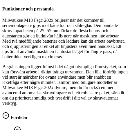
Funktioner och prestanda
Milwaukee M18 Fsgc-202x briljerar när det kommer till
seriemontage av gips mot både trä- och stålreglar. Den bandade
skruvkapaciteten på 25–55 mm täcker de flesta behov och
autostarten gör att ljudnivån hålls nere när maskinen inte arbetar.
Med två medföljande batterier och laddare kan du arbeta oavbrutet,
och djupjusteringen är enkel att finjustera även med handskar. Ett
tips är att använda maskinen i autostart-läget för längre pass, då
batteritiden verkligen maximeras.
Begränsningen ligger främst i det något otympliga framstycket, som
kan försvåra arbete i riktigt trånga utrymmen. Den lilla fördröjningen
vid start är märkbar för ovana användare men blir snabbt en
ickefråga efter några minuter. Jämfört med billigare modeller är
Milwaukee M18 Fsgc-202x dyrare, men du får också en mer
avancerad automatisk skruvdragare och ett robustare paket, särskilt
om du prioriterar smidig och tyst drift i ditt val av skruvautomat
verktyg.
Fördelar