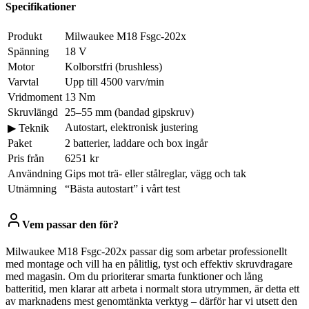
Specifikationer
Produkt
Milwaukee M18 Fsgc-202x
Spänning
18 V
Motor
Kolborstfri (brushless)
Varvtal
Upp till 4500 varv/min
Vridmoment
13 Nm
Skruvlängd
25–55 mm (bandad gipskruv)
Autostart, elektronisk justering
▶ Teknik
Paket
2 batterier, laddare och box ingår
Pris från
6251 kr
Användning
Gips mot trä- eller stålreglar, vägg och tak
Utnämning
“Bästa autostart” i vårt test
Vem passar den för?
Milwaukee M18 Fsgc-202x passar dig som arbetar professionellt
med montage och vill ha en pålitlig, tyst och effektiv skruvdragare
med magasin. Om du prioriterar smarta funktioner och lång
batteritid, men klarar att arbeta i normalt stora utrymmen, är detta ett
av marknadens mest genomtänkta verktyg – därför har vi utsett den