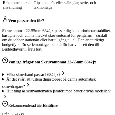
Rekommenderad
Gips mot trä- eller stålreglar, serie- och
användning
takmontage
Vem passar den för?
Skruvautomat 22-55mm 6842jx passar dig som prioriterar stabilitet,
hastighet och vill ha mycket skruvautomat för pengarna – särskilt
om du jobbar stationärt eller har tillgång till el. Den är ett riktigt
budgetfynd för seriemontage, och därför har vi utsett den till
Budgetfavorit i årets test.
Vanliga frågor om
Skruvautomat 22-55mm 6842jx
Vilka skruvband passar i 6842jx?
Är det svårt att justera djupstoppet på denna automatisk
skruvdragare?
Hur tung är skruvautomaten jämfört med batteridrivna modeller?
Rekommenderad återförsäljare
Från
3 695
kr