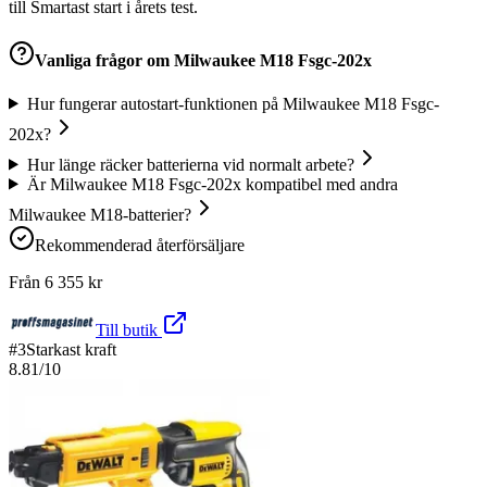
till Smartast start i årets test.
Vanliga frågor om
Milwaukee M18 Fsgc-202x
Hur fungerar autostart-funktionen på Milwaukee M18 Fsgc-
202x?
Hur länge räcker batterierna vid normalt arbete?
Är Milwaukee M18 Fsgc-202x kompatibel med andra
Milwaukee M18-batterier?
Rekommenderad återförsäljare
Från
6 355
kr
Till butik
#
3
Starkast kraft
8.81
/10