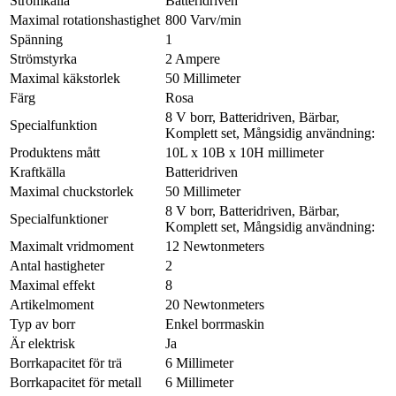
Strömkälla
Batteridriven
Maximal rotationshastighet
800 Varv/min
Spänning
1
Strömstyrka
2 Ampere
Maximal käkstorlek
50 Millimeter
Färg
Rosa
8 V borr, Batteridriven, Bärbar,
Specialfunktion
Komplett set, Mångsidig användning:
Produktens mått
10L x 10B x 10H millimeter
Kraftkälla
Batteridriven
Maximal chuckstorlek
50 Millimeter
8 V borr, Batteridriven, Bärbar,
Specialfunktioner
Komplett set, Mångsidig användning:
Maximalt vridmoment
12 Newtonmeters
Antal hastigheter
2
Maximal effekt
8
Artikelmoment
20 Newtonmeters
Typ av borr
Enkel borrmaskin
Är elektrisk
Ja
Borrkapacitet för trä
6 Millimeter
Borrkapacitet för metall
6 Millimeter