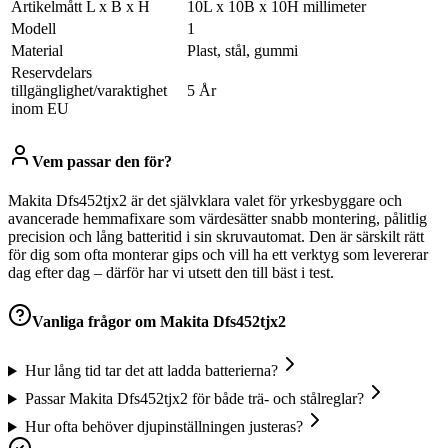
Artikelmått L x B x H
10L x 10B x 10H millimeter
Modell
1
Material
Plast, stål, gummi
Reservdelars
tillgänglighet/varaktighet
5 År
inom EU
Vem passar den för?
Makita Dfs452tjx2 är det självklara valet för yrkesbyggare och
avancerade hemmafixare som värdesätter snabb montering, pålitlig
precision och lång batteritid i sin skruvautomat. Den är särskilt rätt
för dig som ofta monterar gips och vill ha ett verktyg som levererar
dag efter dag – därför har vi utsett den till bäst i test.
Vanliga frågor om
Makita Dfs452tjx2
Hur lång tid tar det att ladda batterierna?
Passar Makita Dfs452tjx2 för både trä- och stålreglar?
Hur ofta behöver djupinställningen justeras?