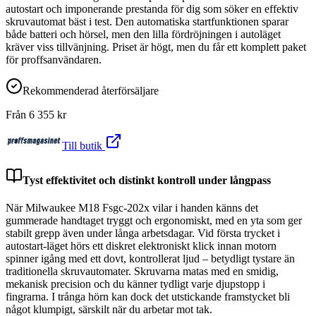
autostart och imponerande prestanda för dig som söker en effektiv
skruvautomat bäst i test. Den automatiska startfunktionen sparar
både batteri och hörsel, men den lilla fördröjningen i autoläget
kräver viss tillvänjning. Priset är högt, men du får ett komplett paket
för proffsanvändaren.
Rekommenderad återförsäljare
Från
6 355
kr
Till butik
Tyst effektivitet och distinkt kontroll under långpass
När Milwaukee M18 Fsgc-202x vilar i handen känns det
gummerade handtaget tryggt och ergonomiskt, med en yta som ger
stabilt grepp även under långa arbetsdagar. Vid första trycket i
autostart-läget hörs ett diskret elektroniskt klick innan motorn
spinner igång med ett dovt, kontrollerat ljud – betydligt tystare än
traditionella skruvautomater. Skruvarna matas med en smidig,
mekanisk precision och du känner tydligt varje djupstopp i
fingrarna. I trånga hörn kan dock det utstickande framstycket bli
något klumpigt, särskilt när du arbetar mot tak.