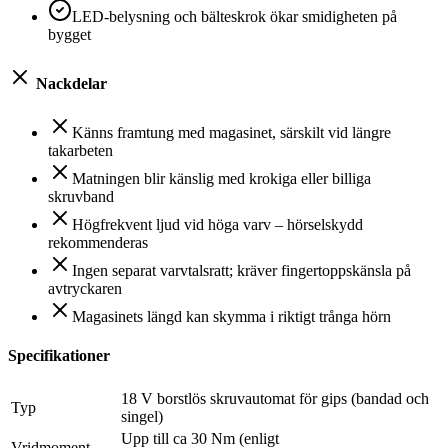
LED-belysning och bälteskrok ökar smidigheten på
bygget
Nackdelar
Känns framtung med magasinet, särskilt vid längre
takarbeten
Matningen blir känslig med krokiga eller billiga
skruvband
Högfrekvent ljud vid höga varv – hörselskydd
rekommenderas
Ingen separat varvtalsratt; kräver fingertoppskänsla på
avtryckaren
Magasinets längd kan skymma i riktigt trånga hörn
Specifikationer
18 V borstlös skruvautomat för gips (bandad och
Typ
singel)
Upp till ca 30 Nm (enligt
Vridmoment