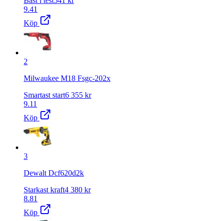
Bäst i test
541
kr
9.41
Köp
2
Milwaukee M18 Fsgc-202x
Smartast start
6 355
kr
9.11
Köp
3
Dewalt Dcf620d2k
Starkast kraft
4 380
kr
8.81
Köp