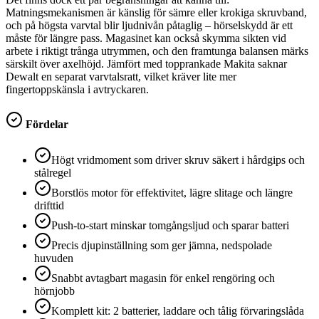
Matningsmekanismen är känslig för sämre eller krokiga skruvband,
och på högsta varvtal blir ljudnivån påtaglig – hörselskydd är ett
måste för längre pass. Magasinet kan också skymma sikten vid
arbete i riktigt trånga utrymmen, och den framtunga balansen märks
särskilt över axelhöjd. Jämfört med topprankade Makita saknar
Dewalt en separat varvtalsratt, vilket kräver lite mer
fingertoppskänsla i avtryckaren.
Fördelar
Högt vridmoment som driver skruv säkert i hårdgips och
stålregel
Borstlös motor för effektivitet, lägre slitage och längre
drifttid
Push-to-start minskar tomgångsljud och sparar batteri
Precis djupinställning som ger jämna, nedspolade
huvuden
Snabbt avtagbart magasin för enkel rengöring och
hörnjobb
Komplett kit: 2 batterier, laddare och tålig förvaringslåda