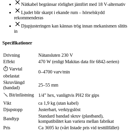
Nätkabel begränsar rörlighet jämfört med 18 V-alternativ
Ljudet blir skarpt i ekande rum – hörselskydd
rekommenderas
Djupjusteringen kan kännas trög innan mekanismen slitits
in
Specifikationer
Drivning
Nätansluten 230 V
Effekt
470 W (enligt Makitas data för 6842-serien)
⏱ Varvtal
0–4700 varv/min
obelastat
Skruvlängd
25–55 mm
(bandad)
🪛 Bit/infästning
1/4” hex, vanligtvis PH2 för gips
Vikt
ca 1,9 kg (utan kabel)
Djupstopp
Justerbart, verktygslöst
Standard bandad skruv (plastband),
Bandtyp
kompatibilitet kan variera mellan fabrikat
Pris
Ca 3695 kr (vårt listade pris vid testtillfället)