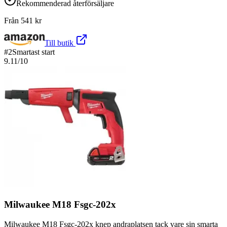
Rekommenderad återförsäljare
Från
541
kr
Till butik
#
2
Smartast start
9.11
/10
Milwaukee M18 Fsgc-202x
Milwaukee M18 Fsgc-202x knep andraplatsen tack vare sin smarta