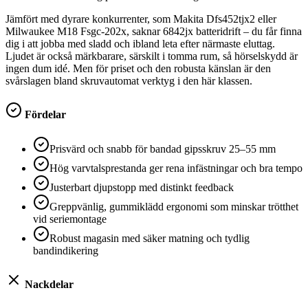
Jämfört med dyrare konkurrenter, som Makita Dfs452tjx2 eller
Milwaukee M18 Fsgc-202x, saknar 6842jx batteridrift – du får finna
dig i att jobba med sladd och ibland leta efter närmaste eluttag.
Ljudet är också märkbarare, särskilt i tomma rum, så hörselskydd är
ingen dum idé. Men för priset och den robusta känslan är den
svårslagen bland skruvautomat verktyg i den här klassen.
Fördelar
Prisvärd och snabb för bandad gipsskruv 25–55 mm
Hög varvtalsprestanda ger rena infästningar och bra tempo
Justerbart djupstopp med distinkt feedback
Greppvänlig, gummiklädd ergonomi som minskar trötthet
vid seriemontage
Robust magasin med säker matning och tydlig
bandindikering
Nackdelar