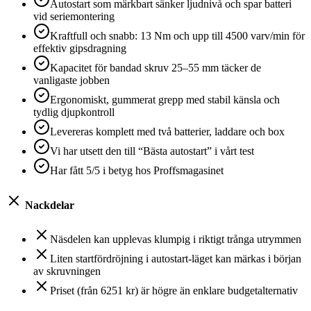
Autostart som märkbart sänker ljudnivå och spar batteri
vid serie­montering
Kraftfull och snabb: 13 Nm och upp till 4500 varv/min för
effektiv gipsdragning
Kapacitet för bandad skruv 25–55 mm täcker de
vanligaste jobben
Ergonomiskt, gummerat grepp med stabil känsla och
tydlig djupkontroll
Levereras komplett med två batterier, laddare och box
Vi har utsett den till “Bästa autostart” i vårt test
Har fått 5/5 i betyg hos Proffsmagasinet
Nackdelar
Näsdelen kan upplevas klumpig i riktigt trånga utrymmen
Liten startfördröjning i autostart-läget kan märkas i början
av skruvningen
Priset (från 6251 kr) är högre än enklare budgetalternativ