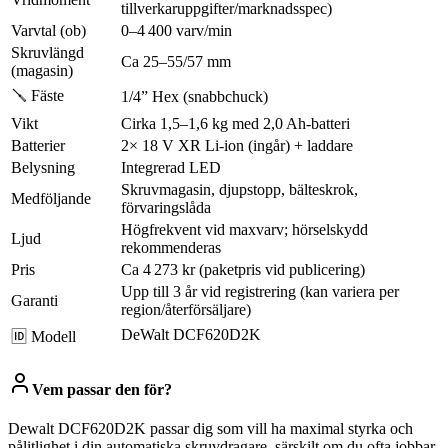
tillverkaruppgifter/marknadsspec)
Varvtal (ob)
0–4 400 varv/min
Skruvlängd
Ca 25–55/57 mm
(magasin)
🪛 Fäste
1/4” Hex (snabbchuck)
Vikt
Cirka 1,5–1,6 kg med 2,0 Ah-batteri
Batterier
2× 18 V XR Li‑ion (ingår) + laddare
Belysning
Integrerad LED
Skruvmagasin, djupstopp, bälteskrok,
Medföljande
förvaringslåda
Högfrekvent vid maxvarv; hörselskydd
Ljud
rekommenderas
Pris
Ca 4 273 kr (paketpris vid publicering)
Upp till 3 år vid registrering (kan variera per
Garanti
region/återförsäljare)
DeWalt DCF620D2K
🆔 Modell
Vem passar den för?
Dewalt DCF620D2K passar dig som vill ha maximal styrka och
pålitlighet i din automatiska skruvdragare, särskilt om du ofta jobbar