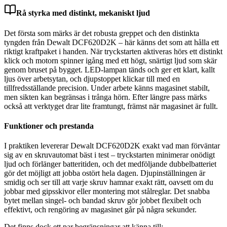
Rå styrka med distinkt, mekaniskt ljud
Det första som märks är det robusta greppet och den distinkta
tyngden från Dewalt DCF620D2K – här känns det som att hålla ett
riktigt kraftpaket i handen. När tryckstarten aktiveras hörs ett distinkt
klick och motorn spinner igång med ett högt, snärtigt ljud som skär
genom bruset på bygget. LED-lampan tänds och ger ett klart, kallt
ljus över arbetsytan, och djupstoppet klickar till med en
tillfredsställande precision. Under arbete känns magasinet stabilt,
men sikten kan begränsas i trånga hörn. Efter längre pass märks
också att verktyget drar lite framtungt, främst när magasinet är fullt.
Funktioner och prestanda
I praktiken levererar Dewalt DCF620D2K exakt vad man förväntar
sig av en skruvautomat bäst i test – tryckstarten minimerar onödigt
ljud och förlänger batteritiden, och det medföljande dubbelbatteriet
gör det möjligt att jobba ostört hela dagen. Djupinställningen är
smidig och ser till att varje skruv hamnar exakt rätt, oavsett om du
jobbar med gipsskivor eller montering mot stålreglar. Det snabba
bytet mellan singel- och bandad skruv gör jobbet flexibelt och
effektivt, och rengöring av magasinet går på några sekunder.
Det finns dock ett par begränsningar att känna till: