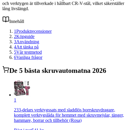
och verktygen är tillverkade i hållbart CR-V-stål, vilket säkerställer
lång livslängd.
Innehåll
1
Produktrecensioner
2
Köpguide
3
Användning
4
Att tänka på
5
Vår testmetod
6
Vanliga frågor
De
5
bästa
skruvautomat
na 2026
1
233-delars verktygssats med sladdlös borrskruvdragare,
komplett verktygslåda för hemmet med skruvmejslar, tänger,
hammare, borrar och tillbehör (Rosa)