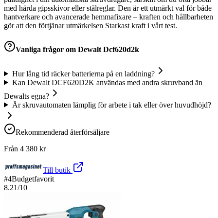
med hårda gipsskivor eller stålreglar. Den är ett utmärkt val för både
hantverkare och avancerade hemmafixare – kraften och hållbarheten
gör att den förtjänar utmärkelsen Starkast kraft i vårt test.
Vanliga frågor om
Dewalt Dcf620d2k
Hur lång tid räcker batterierna på en laddning?
Kan Dewalt DCF620D2K användas med andra skruvband än
Dewalts egna?
Är skruvautomaten lämplig för arbete i tak eller över huvudhöjd?
Rekommenderad återförsäljare
Från
4 380
kr
Till butik
#
4
Budgetfavorit
8.21
/10