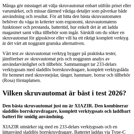
Många gör misstaget att välja skruvautomat enbart utifrån priset eller
varumärket, och missar därmed viktiga detaljer som påverkar både
användning och resultat. För att hitta den bästa skruvautomaten
behöver du väga in kriterier som ergonomi, skruvautomatens
funktioner och prestanda, batteritid, hur enkelt det är att ladda
magasinet samt vilka tillbehör som ingår. Särskilt om du söker en
skruvautomat för gipsskivor eller vill ha ett riktigt komplett verktyg
är det värt att noggrant granska alternativen.
Vårt test av skruvautomat verktyg bygger på praktiska tester,
jämförelser av skruvautomat pris och noggrann analys av
användarvänlighet och tillbehör. Sammantaget tar 233-delars
verktygssats med sladdlös borrskruvdragare, komplett verktygslåda
för hemmet med skruvmejslar, tänger, hammare, borrar och tillbehör
(Rosa) förstaplatsen.
Vilken skruvautomat är bäst i test 2026?
Den bästa skruvautomat just nu är XIAZIR. Den kombinerar
sladdlös borrskruvdragare, komplett verktygssats och laddbart
batteri för smidig användning.
XIAZIR utmärker sig med en 233-delars verktygssats och en
lättanvänd sladdlös borrskruvdragare. Batteriet laddas via Type-C