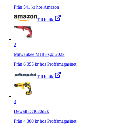
Från
541
kr hos
Amazon
Till butik
2
Milwaukee M18 Fsgc-202x
Från
6 355
kr hos
Proffsmagasinet
Till butik
3
Dewalt Dcf620d2k
Från
4 380
kr hos
Proffsmagasinet