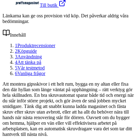
Till butik
Länkarna kan ge oss provision vid köp. Det påverkar aldrig våra
bedömningar.
Innehåll
1
Produktrecensioner
2
Köpguide
3
Användning
4
Att tänka på
5
Vår testmetod
6
Vanliga frågor
Att montera gipsskivor i ett helt rum, bygga en ny altan eller fixa
den där hyllan som länge väntat på upphängning – rätt verktyg gör
hela skillnaden. En bra skruvautomat sparar både tid och energi när
du står inför större projekt, och gör även de små jobben mycket
smidigare. Tänk dig att snabbt kunna ladda magasinet och fästa
skruv efter skruv utan avbrott, eller att ha allt du behöver nära till
hands när nästa renovering står för dörren. Oavsett om du bygger
om hemma, hjälper en vän eller vill effektivisera arbetet på
arbetsplatsen, kan en automatisk skruvdragare vara det som tar ditt
hantverk till nästa nivå.