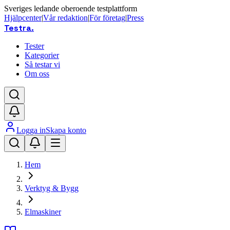
Sveriges ledande oberoende testplattform
Hjälpcenter
|
Vår redaktion
|
För företag
|
Press
Testra
.
Tester
Kategorier
Så testar vi
Om oss
Logga in
Skapa konto
Hem
Verktyg & Bygg
Elmaskiner