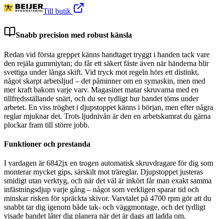
Till butik
Snabb precision med robust känsla
Redan vid första greppet känns handtaget tryggt i handen tack vare
den rejäla gummiytan; du får ett säkert fäste även när händerna blir
svettiga under långa skift. Vid tryck mot regeln hörs ett distinkt,
något skarpt arbetsljud – det påminner om en symaskin, men med
mer kraft bakom varje varv. Magasinet matar skruvarna med en
tillfredsställande snärt, och du ser tydligt hur bandet töms under
arbetet. En viss tröghet i djupstoppet känns i början, men efter några
reglar mjuknar det. Trots ljudnivån är den en arbetskamrat du gärna
plockar fram till större jobb.
Funktioner och prestanda
I vardagen är 6842jx en trogen automatisk skruvdragare för dig som
monterar mycket gips, särskilt mot träreglar. Djupstoppet justeras
smidigt utan verktyg, och när det väl är inkört får man exakt samma
infästningsdjup varje gång – något som verkligen sparar tid och
minskar risken för spräckta skivor. Varvtalet på 4700 rpm gör att du
snabbt tar dig igenom både tak- och väggmontage, och det tydligt
visade bandet låter dig planera när det är dags att ladda om.