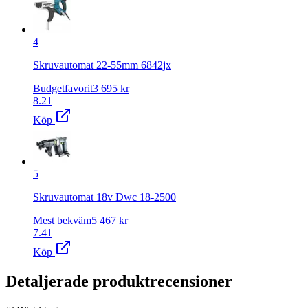
4
Skruvautomat 22-55mm 6842jx
Budgetfavorit
3 695
kr
8.21
Köp
5
Skruvautomat 18v Dwc 18-2500
Mest bekväm
5 467
kr
7.41
Köp
Detaljerade produktrecensioner