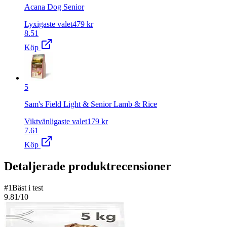
Acana Dog Senior
Lyxigaste valet
479
kr
8.51
Köp
5
Sam's Field Light & Senior Lamb & Rice
Viktvänligaste valet
179
kr
7.61
Köp
Detaljerade produktrecensioner
#
1
Bäst i test
9.81
/10