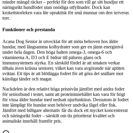
mindre mängd räcker – perfekt för den som vill ge sitt husdjur ett
näringsrikt hundfoder utan onödiga utfyllnader. Dock kan
krokettstorleken vara lite opraktisk för små munnar om den serveras
torr.
Funktioner och prestanda
Acana Dog Senior är utvecklat för att möta behoven hos äldre
hundar, med långsamma kolhydrater som ger en jämn energinivå
under hela dagen. Den höga halten omega-3, omega-6 och
vitaminerna A, D3 och E bidrar till pälsens glans och
immunsystemets styrka. En särskild fördel är att smaken verkar
tilltala även kräsna seniorer, vilket kan vara avgörande när aptiten
sviktar. Ett tips är att blötlägga fodret för att göra det snällare mot
känsliga tänder och magar.
Nackdelen är den relativt höga prisnivån jämfört med andra foder
för seniorhund i testet, samt att proteininnehållet kan vara för högt
för vissa äldre hundar med nedsatt njurfunktion. Dessutom är fodret
inte lämpligt för hundar som behöver undvika fågel eller fisk.
Jämfört med billigare alternativ får du dock ett mycket koncentrerat
och näringsrikt foder – särskilt om du prioriterar kvalitet och
animaliskt innehåll framför pris.