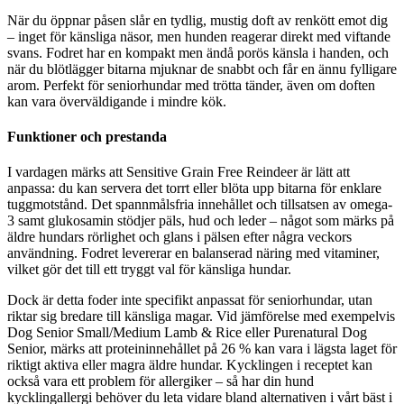
När du öppnar påsen slår en tydlig, mustig doft av renkött emot dig
– inget för känsliga näsor, men hunden reagerar direkt med viftande
svans. Fodret har en kompakt men ändå porös känsla i handen, och
när du blötlägger bitarna mjuknar de snabbt och får en ännu fylligare
arom. Perfekt för seniorhundar med trötta tänder, även om doften
kan vara överväldigande i mindre kök.
Funktioner och prestanda
I vardagen märks att Sensitive Grain Free Reindeer är lätt att
anpassa: du kan servera det torrt eller blöta upp bitarna för enklare
tuggmotstånd. Det spannmålsfria innehållet och tillsatsen av omega-
3 samt glukosamin stödjer päls, hud och leder – något som märks på
äldre hundars rörlighet och glans i pälsen efter några veckors
användning. Fodret levererar en balanserad näring med vitaminer,
vilket gör det till ett tryggt val för känsliga hundar.
Dock är detta foder inte specifikt anpassat för seniorhundar, utan
riktar sig bredare till känsliga magar. Vid jämförelse med exempelvis
Dog Senior Small/Medium Lamb & Rice eller Purenatural Dog
Senior, märks att proteininnehållet på 26 % kan vara i lägsta laget för
riktigt aktiva eller magra äldre hundar. Kycklingen i receptet kan
också vara ett problem för allergiker – så har din hund
kycklingallergi behöver du leta vidare bland alternativen i vårt bäst i