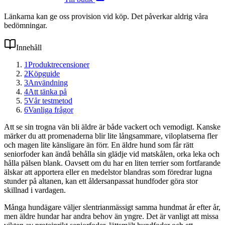
Länkarna kan ge oss provision vid köp. Det påverkar aldrig våra
bedömningar.
Innehåll
1
Produktrecensioner
2
Köpguide
3
Användning
4
Att tänka på
5
Vår testmetod
6
Vanliga frågor
Att se sin trogna vän bli äldre är både vackert och vemodigt. Kanske
märker du att promenaderna blir lite långsammare, viloplatserna fler
och magen lite känsligare än förr. En äldre hund som får rätt
seniorfoder kan ändå behålla sin glädje vid matskålen, orka leka och
hålla pälsen blank. Oavsett om du har en liten terrier som fortfarande
älskar att apportera eller en medelstor blandras som föredrar lugna
stunder på altanen, kan ett åldersanpassat hundfoder göra stor
skillnad i vardagen.
Många hundägare väljer slentrianmässigt samma hundmat år efter år,
men äldre hundar har andra behov än yngre. Det är vanligt att missa