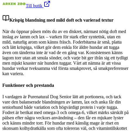
Till butik
Krispig blandning med mild doft och varierad textur
När du öppnar påsen möts du av en diskret, närmast nötig doft med
inslag av lamm och lax – varken för stark eller syntetisk, utan en
mild, naturlig arom som känns fräsch. Foderbitarna är små, platta
och lätt krispiga, vilket gör dem enkla för äldre hundar att tugga
även om tänderna inte är vad de en gång var. Konsistensen känns
lagom torr utan att smula sönder, och varje bit ger ifrån sig ett tydligt
men mjukt knaster när hunden tuggar. Värt att nämna är att vissa
hundar verkar tveksamma vid första smakprovet, så smakpreferenser
kan variera.
Funktioner och prestanda
I vardagen är Purenatural Dog Senior lätt att portionera, och tack
vare den balanserade blandningen av lamm, lax och anka får din
seniorhund både variation och högvärdigt protein i varje tugga.
Fodret är berikat med omega-3 och omega-6, vilket märks särskilt på
pälsen efter några veckors användning – den får en mjukare lyster
och känns mindre torr. För hundar med känslig mage är riset en
skonsam kolhydratkälla som ofta tolereras väl, och vitamintillskottet