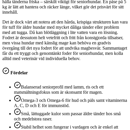
hålla tänderna friska – särskilt viktigt för seniorhundar. En påse på 5
kg är lätt att hantera och räcker länge, vilket gör det prisvärt för sitt
innehåll.
Det är dock värt att notera att den hårda, krispiga strukturen kan vara
för tuff för äldre hundar med mycket dåliga tänder eller problem
med att tugga. Då kan blötläggning i lite vatten vara en lösning.
Fodret är dessutom helt vetefritt och fritt från konstgjorda tillsatser,
men vissa hundar med känslig mage kan behöva en gradvis
övergång till det nya fodret för att undvika magbesvär. Sammantaget
får du ett tryggt och genomtänkt foder för seniorhundar, men kolla
alltid med veterinär vid individuella behov.
Fördelar
Balanserad seniorprofil med lamm, ris och ett
matsmältningsfokus som är skonsamt för magen.
Omega-3 och Omega-6 för hud och päls samt vitaminerna
A, C, D och E för immunstöd.
Små, lättuggade kulor som passar äldre tänder hos små
och medelstora raser.
Stabil helhet som fungerar i vardagen och är enkel att