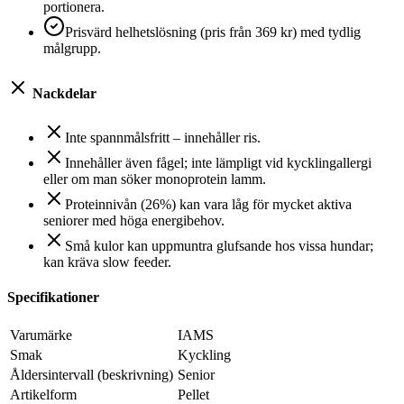
portionera.
Prisvärd helhetslösning (pris från 369 kr) med tydlig
målgrupp.
Nackdelar
Inte spannmålsfritt – innehåller ris.
Innehåller även fågel; inte lämpligt vid kycklingallergi
eller om man söker monoprotein lamm.
Proteinnivån (26%) kan vara låg för mycket aktiva
seniorer med höga energibehov.
Små kulor kan uppmuntra glufsande hos vissa hundar;
kan kräva slow feeder.
Specifikationer
Varumärke
IAMS
Smak
Kyckling
Åldersintervall (beskrivning)
Senior
Artikelform
Pellet