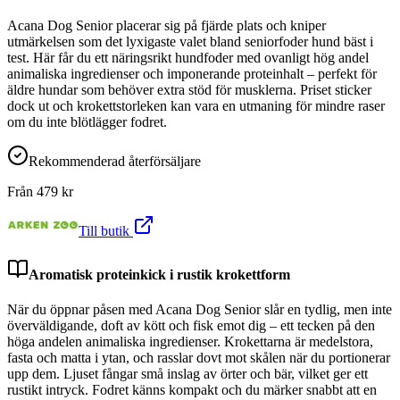
Acana Dog Senior placerar sig på fjärde plats och kniper
utmärkelsen som det lyxigaste valet bland seniorfoder hund bäst i
test. Här får du ett näringsrikt hundfoder med ovanligt hög andel
animaliska ingredienser och imponerande proteinhalt – perfekt för
äldre hundar som behöver extra stöd för musklerna. Priset sticker
dock ut och krokettstorleken kan vara en utmaning för mindre raser
om du inte blötlägger fodret.
Rekommenderad återförsäljare
Från
479
kr
Till butik
Aromatisk proteinkick i rustik krokettform
När du öppnar påsen med Acana Dog Senior slår en tydlig, men inte
överväldigande, doft av kött och fisk emot dig – ett tecken på den
höga andelen animaliska ingredienser. Krokettarna är medelstora,
fasta och matta i ytan, och rasslar dovt mot skålen när du portionerar
upp dem. Ljuset fångar små inslag av örter och bär, vilket ger ett
rustikt intryck. Fodret känns kompakt och du märker snabbt att en