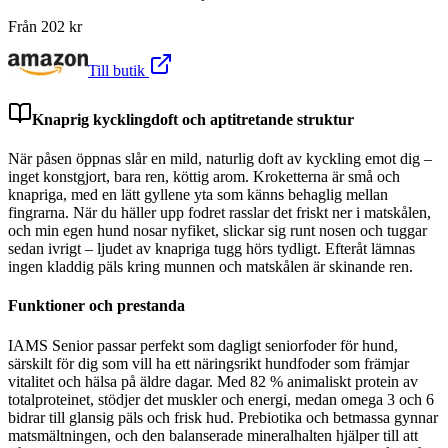
Från
202
kr
Till butik
Knaprig kycklingdoft och aptitretande struktur
När påsen öppnas slår en mild, naturlig doft av kyckling emot dig –
inget konstgjort, bara ren, köttig arom. Kroketterna är små och
knapriga, med en lätt gyllene yta som känns behaglig mellan
fingrarna. När du häller upp fodret rasslar det friskt ner i matskålen,
och min egen hund nosar nyfiket, slickar sig runt nosen och tuggar
sedan ivrigt – ljudet av knapriga tugg hörs tydligt. Efteråt lämnas
ingen kladdig päls kring munnen och matskålen är skinande ren.
Funktioner och prestanda
IAMS Senior passar perfekt som dagligt seniorfoder för hund,
särskilt för dig som vill ha ett näringsrikt hundfoder som främjar
vitalitet och hälsa på äldre dagar. Med 82 % animaliskt protein av
totalproteinet, stödjer det muskler och energi, medan omega 3 och 6
bidrar till glansig päls och frisk hud. Prebiotika och betmassa gynnar
matsmältningen, och den balanserade mineralhalten hjälper till att