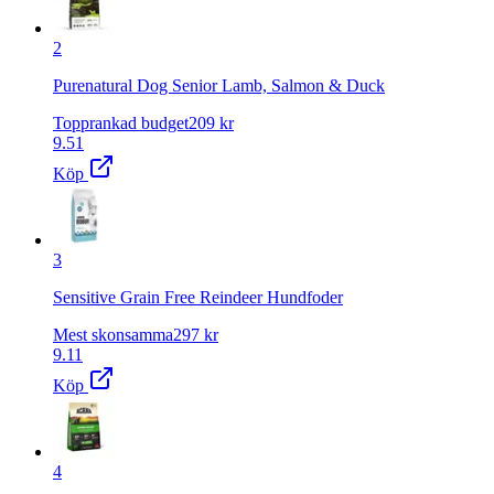
2
Purenatural Dog Senior Lamb, Salmon & Duck
Topprankad budget
209
kr
9.51
Köp
3
Sensitive Grain Free Reindeer Hundfoder
Mest skonsamma
297
kr
9.11
Köp
4