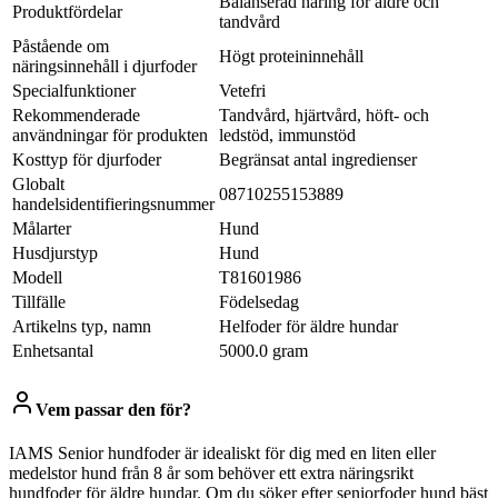
Balanserad näring för äldre och
Produktfördelar
tandvård
Påstående om
Högt proteininnehåll
näringsinnehåll i djurfoder
Specialfunktioner
Vetefri
Rekommenderade
Tandvård, hjärtvård, höft- och
användningar för produkten
ledstöd, immunstöd
Kosttyp för djurfoder
Begränsat antal ingredienser
Globalt
08710255153889
handelsidentifieringsnummer
Målarter
Hund
Husdjurstyp
Hund
Modell
T81601986
Tillfälle
Födelsedag
Artikelns typ, namn
Helfoder för äldre hundar
Enhetsantal
5000.0 gram
Vem passar den för?
IAMS Senior hundfoder är idealiskt för dig med en liten eller
medelstor hund från 8 år som behöver ett extra näringsrikt
hundfoder för äldre hundar. Om du söker efter seniorfoder hund bäst