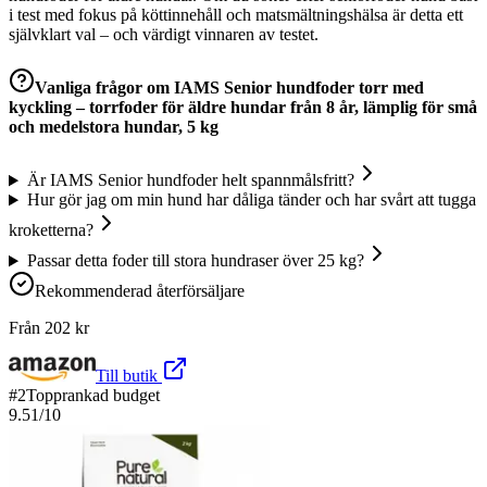
i test med fokus på köttinnehåll och matsmältningshälsa är detta ett
självklart val – och värdigt vinnaren av testet.
Vanliga frågor om
IAMS Senior hundfoder torr med
kyckling – torrfoder för äldre hundar från 8 år, lämplig för små
och medelstora hundar, 5 kg
Är IAMS Senior hundfoder helt spannmålsfritt?
Hur gör jag om min hund har dåliga tänder och har svårt att tugga
kroketterna?
Passar detta foder till stora hundraser över 25 kg?
Rekommenderad återförsäljare
Från
202
kr
Till butik
#
2
Topprankad budget
9.51
/10