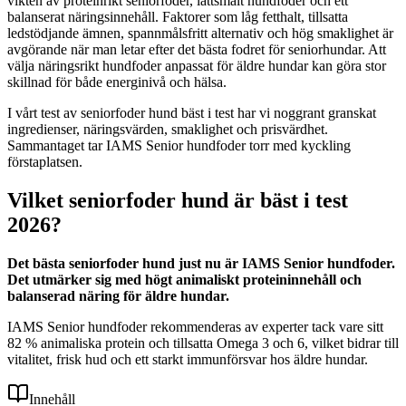
vikten av proteinrikt seniorfoder, lättsmält hundfoder och ett
balanserat näringsinnehåll. Faktorer som låg fetthalt, tillsatta
ledstödjande ämnen, spannmålsfritt alternativ och hög smaklighet är
avgörande när man letar efter det bästa fodret för seniorhundar. Att
välja näringsrikt hundfoder anpassat för äldre hundar kan göra stor
skillnad för både energinivå och hälsa.
I vårt test av seniorfoder hund bäst i test har vi noggrant granskat
ingredienser, näringsvärden, smaklighet och prisvärdhet.
Sammantaget tar IAMS Senior hundfoder torr med kyckling
förstaplatsen.
Vilket seniorfoder hund är bäst i test
2026?
Det bästa seniorfoder hund just nu är IAMS Senior hundfoder.
Det utmärker sig med högt animaliskt proteininnehåll och
balanserad näring för äldre hundar.
IAMS Senior hundfoder rekommenderas av experter tack vare sitt
82 % animaliska protein och tillsatta Omega 3 och 6, vilket bidrar till
vitalitet, frisk hud och ett starkt immunförsvar hos äldre hundar.
Innehåll