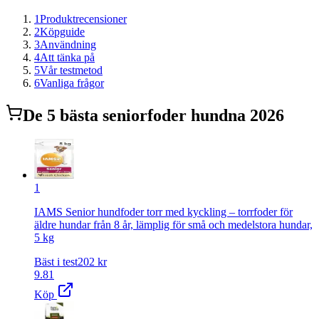
1
Produktrecensioner
2
Köpguide
3
Användning
4
Att tänka på
5
Vår testmetod
6
Vanliga frågor
De
5
bästa
seniorfoder hund
na 2026
1
IAMS Senior hundfoder torr med kyckling – torrfoder för
äldre hundar från 8 år, lämplig för små och medelstora hundar,
5 kg
Bäst i test
202
kr
9.81
Köp