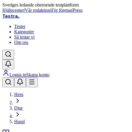
Sveriges ledande oberoende testplattform
Hjälpcenter
|
Vår redaktion
|
För företag
|
Press
Testra
.
Tester
Kategorier
Så testar vi
Om oss
Logga in
Skapa konto
Hem
Djur
Hund