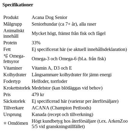
Specifikationer
Produkt
Acana Dog Senior
Målgrupp
Seniorhundar (ca 7+ år), alla raser
Animaliskt
Mycket högt, främst från fisk och fågel
innehåll
Protein
33%
Fett
Ej specificerat här (se aktuell innehållsdeklaration)
🫧 Omega-
Omega‑3 och Omega‑6 (bl.a. från fisk)
fettsyror
Vitaminer
Vitamin A, D3 och E
Kolhydrater
Långsammare kolhydrater för jämn energi
Fodertyp
Helfoder, torrfoder
Krokettstorlek
Medelstor (kan blötläggas vid behov)
Pris
479 kr
Säckstorlek
Ej specificerad här (varierar per återförsäljare)
Tillverkare
ACANA (Champion Petfoods)
Ursprung
Kanada (recept och tillverkning)
Högt kundbetyg hos återförsäljare (t.ex. ArkenZoo
⭐ Omdömen
5/5 vid granskningstillfället)