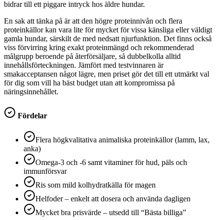
bidrar till ett piggare intryck hos äldre hundar.
En sak att tänka på är att den högre proteinnivån och flera
proteinkällor kan vara lite för mycket för vissa känsliga eller väldigt
gamla hundar, särskilt de med nedsatt njurfunktion. Det finns också
viss förvirring kring exakt proteinmängd och rekommenderad
målgrupp beroende på återförsäljare, så dubbelkolla alltid
innehållsförteckningen. Jämfört med testvinnaren är
smakacceptansen något lägre, men priset gör det till ett utmärkt val
för dig som vill ha bäst budget utan att kompromissa på
näringsinnehållet.
Fördelar
Flera högkvalitativa animaliska proteinkällor (lamm, lax,
anka)
Omega-3 och -6 samt vitaminer för hud, päls och
immunförsvar
Ris som mild kolhydratkälla för magen
Helfoder – enkelt att dosera och använda dagligen
Mycket bra prisvärde – utsedd till “Bästa billiga”