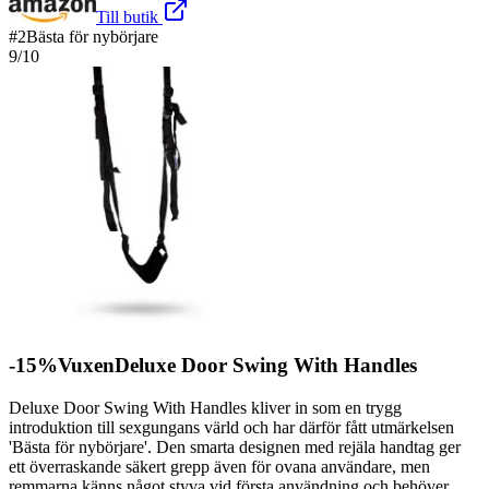
Till butik
#
2
Bästa för nybörjare
9
/10
-15%VuxenDeluxe Door Swing With Handles
Deluxe Door Swing With Handles kliver in som en trygg
introduktion till sexgungans värld och har därför fått utmärkelsen
'Bästa för nybörjare'. Den smarta designen med rejäla handtag ger
ett överraskande säkert grepp även för ovana användare, men
remmarna känns något styva vid första användning och behöver