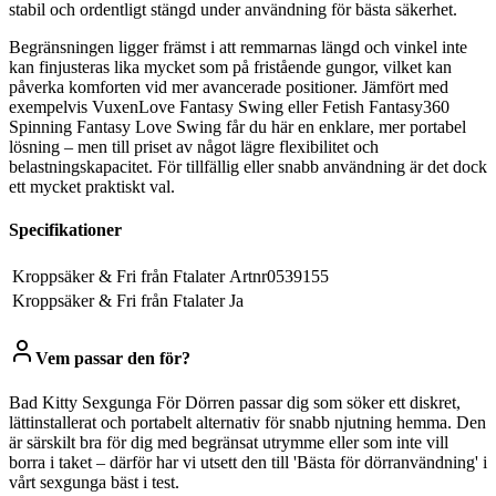
stabil och ordentligt stängd under användning för bästa säkerhet.
Begränsningen ligger främst i att remmarnas längd och vinkel inte
kan finjusteras lika mycket som på fristående gungor, vilket kan
påverka komforten vid mer avancerade positioner. Jämfört med
exempelvis VuxenLove Fantasy Swing eller Fetish Fantasy360
Spinning Fantasy Love Swing får du här en enklare, mer portabel
lösning – men till priset av något lägre flexibilitet och
belastningskapacitet. För tillfällig eller snabb användning är det dock
ett mycket praktiskt val.
Specifikationer
Kroppsäker & Fri från Ftalater
Artnr0539155
Kroppsäker & Fri från Ftalater
Ja
Vem passar den för?
Bad Kitty Sexgunga För Dörren passar dig som söker ett diskret,
lättinstallerat och portabelt alternativ för snabb njutning hemma. Den
är särskilt bra för dig med begränsat utrymme eller som inte vill
borra i taket – därför har vi utsett den till 'Bästa för dörranvändning' i
vårt sexgunga bäst i test.