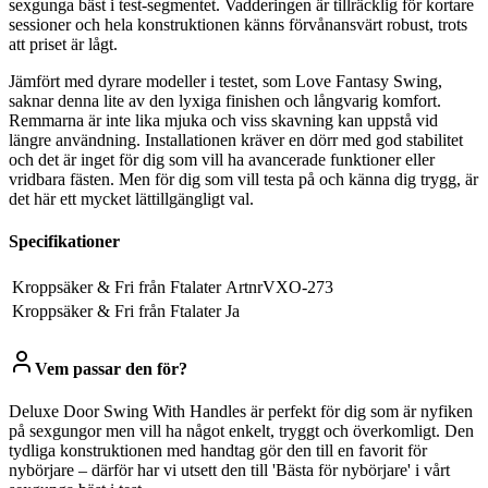
sexgunga bäst i test-segmentet. Vadderingen är tillräcklig för kortare
sessioner och hela konstruktionen känns förvånansvärt robust, trots
att priset är lågt.
Jämfört med dyrare modeller i testet, som Love Fantasy Swing,
saknar denna lite av den lyxiga finishen och långvarig komfort.
Remmarna är inte lika mjuka och viss skavning kan uppstå vid
längre användning. Installationen kräver en dörr med god stabilitet
och det är inget för dig som vill ha avancerade funktioner eller
vridbara fästen. Men för dig som vill testa på och känna dig trygg, är
det här ett mycket lättillgängligt val.
Specifikationer
Kroppsäker & Fri från Ftalater
ArtnrVXO-273
Kroppsäker & Fri från Ftalater
Ja
Vem passar den för?
Deluxe Door Swing With Handles är perfekt för dig som är nyfiken
på sexgungor men vill ha något enkelt, tryggt och överkomligt. Den
tydliga konstruktionen med handtag gör den till en favorit för
nybörjare – därför har vi utsett den till 'Bästa för nybörjare' i vårt