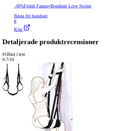
-30%Fetish FantasyBondage Love Swing
Bästa för bondage
8
Köp
Detaljerade produktrecensioner
#
1
Bäst i test
9.7
/10