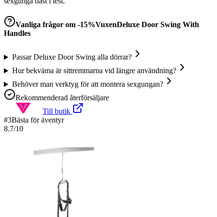
sexgunga bäst i test.
Vanliga frågor om
-15%VuxenDeluxe Door Swing With
Handles
Passar Deluxe Door Swing alla dörrar?
Hur bekväma är sittremmarna vid längre användning?
Behöver man verktyg för att montera sexgungan?
Rekommenderad återförsäljare
Till butik
#
3
Bästa för äventyr
8.7
/10