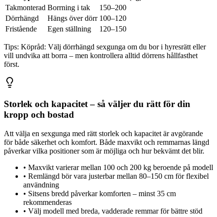
Takmonterad
Borrning i tak
150–200
Dörrhängd
Hängs över dörr
100–120
Fristående
Egen ställning
120–150
Tips:
Köpråd: Välj dörrhängd sexgunga om du bor i hyresrätt eller
vill undvika att borra – men kontrollera alltid dörrens hållfasthet
först.
Storlek och kapacitet – så väljer du rätt för din
kropp och bostad
Att välja en sexgunga med rätt storlek och kapacitet är avgörande
för både säkerhet och komfort. Både maxvikt och remmarnas längd
påverkar vilka positioner som är möjliga och hur bekvämt det blir.
•
Maxvikt varierar mellan 100 och 200 kg beroende på modell
•
Remlängd bör vara justerbar mellan 80–150 cm för flexibel
användning
•
Sitsens bredd påverkar komforten – minst 35 cm
rekommenderas
•
Välj modell med breda, vadderade remmar för bättre stöd