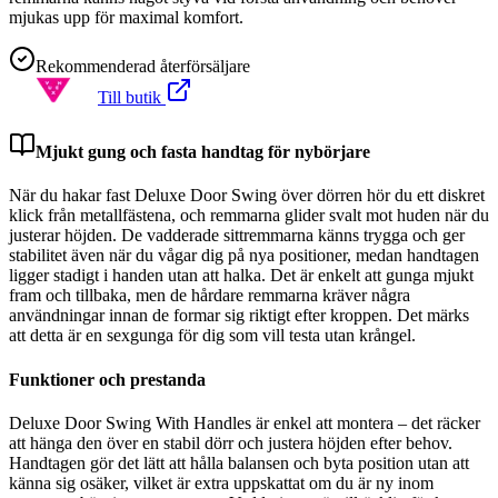
mjukas upp för maximal komfort.
Rekommenderad återförsäljare
Till butik
Mjukt gung och fasta handtag för nybörjare
När du hakar fast Deluxe Door Swing över dörren hör du ett diskret
klick från metallfästena, och remmarna glider svalt mot huden när du
justerar höjden. De vadderade sittremmarna känns trygga och ger
stabilitet även när du vågar dig på nya positioner, medan handtagen
ligger stadigt i handen utan att halka. Det är enkelt att gunga mjukt
fram och tillbaka, men de hårdare remmarna kräver några
användningar innan de formar sig riktigt efter kroppen. Det märks
att detta är en sexgunga för dig som vill testa utan krångel.
Funktioner och prestanda
Deluxe Door Swing With Handles är enkel att montera – det räcker
att hänga den över en stabil dörr och justera höjden efter behov.
Handtagen gör det lätt att hålla balansen och byta position utan att
känna sig osäker, vilket är extra uppskattat om du är ny inom