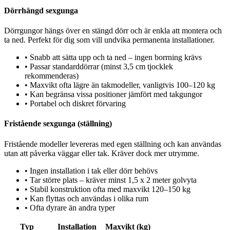
Dörrhängd sexgunga
Dörrgungor hängs över en stängd dörr och är enkla att montera och
ta ned. Perfekt för dig som vill undvika permanenta installationer.
•
Snabb att sätta upp och ta ned – ingen borrning krävs
•
Passar standarddörrar (minst 3,5 cm tjocklek
rekommenderas)
•
Maxvikt ofta lägre än takmodeller, vanligtvis 100–120 kg
•
Kan begränsa vissa positioner jämfört med takgungor
•
Portabel och diskret förvaring
Fristående sexgunga (ställning)
Fristående modeller levereras med egen ställning och kan användas
utan att påverka väggar eller tak. Kräver dock mer utrymme.
•
Ingen installation i tak eller dörr behövs
•
Tar större plats – kräver minst 1,5 x 2 meter golvyta
•
Stabil konstruktion ofta med maxvikt 120–150 kg
•
Kan flyttas och användas i olika rum
•
Ofta dyrare än andra typer
Typ
Installation
Maxvikt (kg)