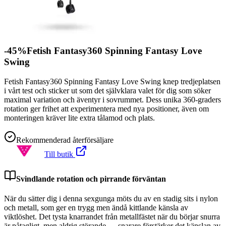
-45%Fetish Fantasy360 Spinning Fantasy Love
Swing
Fetish Fantasy360 Spinning Fantasy Love Swing knep tredjeplatsen
i vårt test och sticker ut som det självklara valet för dig som söker
maximal variation och äventyr i sovrummet. Dess unika 360-graders
rotation ger frihet att experimentera med nya positioner, även om
monteringen kräver lite extra tålamod och plats.
Rekommenderad återförsäljare
Till butik
Svindlande rotation och pirrande förväntan
När du sätter dig i denna sexgunga möts du av en stadig sits i nylon
och metall, som ger en trygg men ändå kittlande känsla av
viktlöshet. Det tysta knarrandet från metallfästet när du börjar snurra
är påtagligt, men aldrig störande — snarare förstärker det känslan av