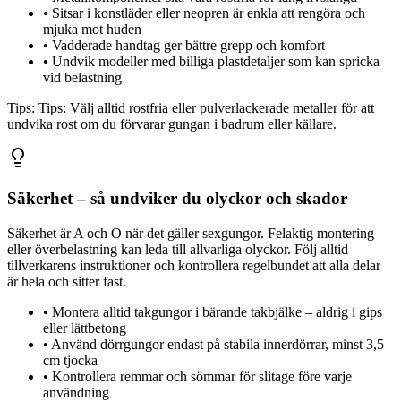
•
Sitsar i konstläder eller neopren är enkla att rengöra och
mjuka mot huden
•
Vadderade handtag ger bättre grepp och komfort
•
Undvik modeller med billiga plastdetaljer som kan spricka
vid belastning
Tips:
Tips: Välj alltid rostfria eller pulverlackerade metaller för att
undvika rost om du förvarar gungan i badrum eller källare.
Säkerhet – så undviker du olyckor och skador
Säkerhet är A och O när det gäller sexgungor. Felaktig montering
eller överbelastning kan leda till allvarliga olyckor. Följ alltid
tillverkarens instruktioner och kontrollera regelbundet att alla delar
är hela och sitter fast.
•
Montera alltid takgungor i bärande takbjälke – aldrig i gips
eller lättbetong
•
Använd dörrgungor endast på stabila innerdörrar, minst 3,5
cm tjocka
•
Kontrollera remmar och sömmar för slitage före varje
användning