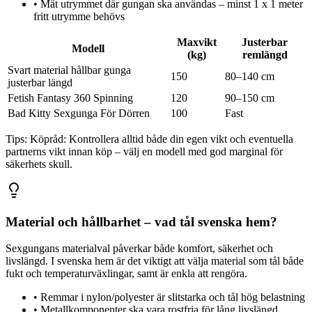
•
Mät utrymmet där gungan ska användas – minst 1 x 1 meter
fritt utrymme behövs
Maxvikt
Justerbar
Modell
(kg)
remlängd
Svart material hållbar gunga
150
80–140 cm
justerbar längd
Fetish Fantasy 360 Spinning
120
90–150 cm
Bad Kitty Sexgunga För Dörren
100
Fast
Tips:
Köpråd: Kontrollera alltid både din egen vikt och eventuella
partnerns vikt innan köp – välj en modell med god marginal för
säkerhets skull.
Material och hållbarhet – vad tål svenska hem?
Sexgungans materialval påverkar både komfort, säkerhet och
livslängd. I svenska hem är det viktigt att välja material som tål både
fukt och temperaturväxlingar, samt är enkla att rengöra.
•
Remmar i nylon/polyester är slitstarka och tål hög belastning
•
Metallkomponenter ska vara rostfria för lång livslängd