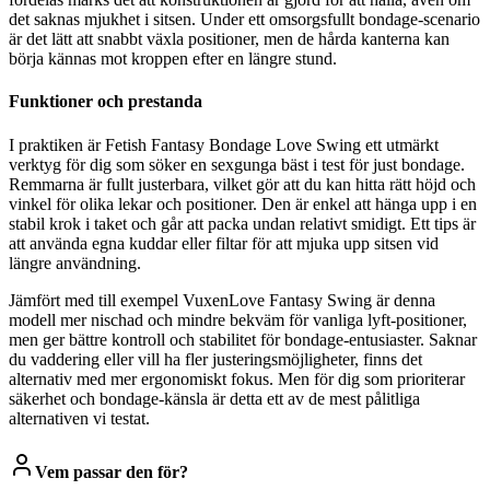
det saknas mjukhet i sitsen. Under ett omsorgsfullt bondage-scenario
är det lätt att snabbt växla positioner, men de hårda kanterna kan
börja kännas mot kroppen efter en längre stund.
Funktioner och prestanda
I praktiken är Fetish Fantasy Bondage Love Swing ett utmärkt
verktyg för dig som söker en sexgunga bäst i test för just bondage.
Remmarna är fullt justerbara, vilket gör att du kan hitta rätt höjd och
vinkel för olika lekar och positioner. Den är enkel att hänga upp i en
stabil krok i taket och går att packa undan relativt smidigt. Ett tips är
att använda egna kuddar eller filtar för att mjuka upp sitsen vid
längre användning.
Jämfört med till exempel VuxenLove Fantasy Swing är denna
modell mer nischad och mindre bekväm för vanliga lyft-positioner,
men ger bättre kontroll och stabilitet för bondage-entusiaster. Saknar
du vaddering eller vill ha fler justeringsmöjligheter, finns det
alternativ med mer ergonomiskt fokus. Men för dig som prioriterar
säkerhet och bondage-känsla är detta ett av de mest pålitliga
alternativen vi testat.
Vem passar den för?