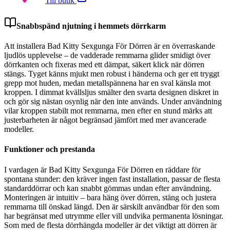
Till butik
Snabbspänd njutning i hemmets dörrkarm
Att installera Bad Kitty Sexgunga För Dörren är en överraskande
ljudlös upplevelse – de vadderade remmarna glider smidigt över
dörrkanten och fixeras med ett dämpat, säkert klick när dörren
stängs. Tyget känns mjukt men robust i händerna och ger ett tryggt
grepp mot huden, medan metallspännena har en sval känsla mot
kroppen. I dimmat kvällsljus smälter den svarta designen diskret in
och gör sig nästan osynlig när den inte används. Under användning
vilar kroppen stabilt mot remmarna, men efter en stund märks att
justerbarheten är något begränsad jämfört med mer avancerade
modeller.
Funktioner och prestanda
I vardagen är Bad Kitty Sexgunga För Dörren en räddare för
spontana stunder: den kräver ingen fast installation, passar de flesta
standarddörrar och kan snabbt gömmas undan efter användning.
Monteringen är intuitiv – bara häng över dörren, stäng och justera
remmarna till önskad längd. Den är särskilt användbar för den som
har begränsat med utrymme eller vill undvika permanenta lösningar.
Som med de flesta dörrhängda modeller är det viktigt att dörren är