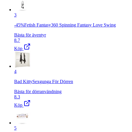
3
-45%Fetish Fantasy360 Spinning Fantasy Love Swing
Bästa för äventyr
8.7
Köp
4
Bad KittySexgunga För Dörren
Bästa för dörranvändning
8.3
Köp
5