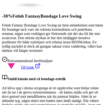
-30%Fetish FantasyBondage Love Swing
Fetish Fantasy Bondage Love Swing tar hem utmärkelsen som bästa
för bondage tack vare sin robusta konstruktion och justerbara
remmar, något som verkligen ger förtroende när det ska bli lite mer
avancerat. Den största styrkan är hur den möjliggör kreativa
positioner för både nybörjare och erfarna inom BDSM-lekar. En
tydlig nackdel är dock att gungan saknar extra vaddering, vilket kan
märkas vid längre sessioner.
Rekommenderad återförsäljare
Till butik
Stabil känsla med rå bondage-estetik
Att kliva upp i denna sexgunga är en upplevelse som börjar redan
när du tar i de grova nylonremmarna – de känns rejäla och ger ett
dovt gnissel mot metallfästena när du justerar höjden. Sätet är av
slitstarkt tyg, något strävt mot huden men ändå stadigt. När vikten
fördelas märks det att konstruktionen är gjord för att hålla, även om