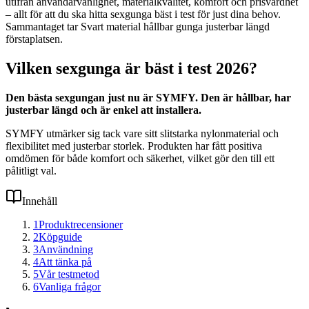
utifrån användarvänlighet, materialkvalitet, komfort och prisvärdhet
– allt för att du ska hitta sexgunga bäst i test för just dina behov.
Sammantaget tar Svart material hållbar gunga justerbar längd
förstaplatsen.
Vilken sexgunga är bäst i test 2026?
Den bästa sexgungan just nu är SYMFY. Den är hållbar, har
justerbar längd och är enkel att installera.
SYMFY utmärker sig tack vare sitt slitstarka nylonmaterial och
flexibilitet med justerbar storlek. Produkten har fått positiva
omdömen för både komfort och säkerhet, vilket gör den till ett
pålitligt val.
Innehåll
1
Produktrecensioner
2
Köpguide
3
Användning
4
Att tänka på
5
Vår testmetod
6
Vanliga frågor