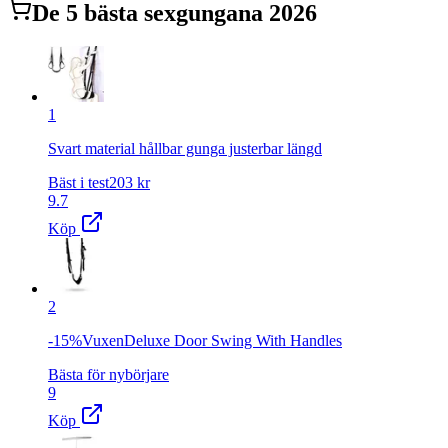
De
5
bästa
sexgunga
na 2026
1
Svart material hållbar gunga justerbar längd
Bäst i test
203
kr
9.7
Köp
2
-15%VuxenDeluxe Door Swing With Handles
Bästa för nybörjare
9
Köp