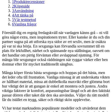
1
Produktrecensioner
2
Köpguide
3
Användning
4
Att tänka på
5
Vår testmetod
6
Vanliga frågor
Föreställ dig en regnig fredagskväll när vardagen känns grå – ni vill
göra något extra, men inspirationen tryter. Eller kanske är du och din
partner sugna på att utforska nya sidor av ert sexliv, men är osäkra
på var ni ska börja. En sexgunga kan förvandla sovrummet till en
plats för lekfullhet, närhet och spännande nya ställningar, oavsett om
det handlar om pirrig förväntan eller avslappnad njutning. För
många blir sexgungor också räddningen när ryggar värker eller ben
domnar efter för mycket traditionellt sängbus.
Många köper första bästa sexgunga och hoppas på det bästa, men
det leder ofta till frustration. Vanliga misstag är att underskatta vikten
av hållbart material, missa att dubbelkolla maxvikt eller glömma bort
hur viktigt det är att gungan är enkel att montera och justera. Andra
viktiga faktorer är komfort, anpassningsbar längd och att den faktiskt
passar dörren eller taket där den ska användas. Väljer du rätt modell
får du istället en trygg, säker och riktigt skön upplevelse.
Vi har testat marknadens populäraste modeller och utvärderat dem