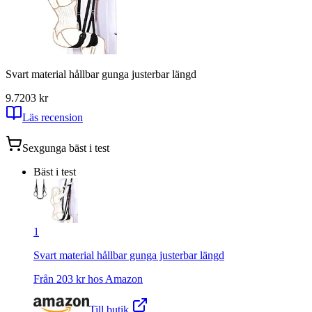
Svart material hållbar gunga justerbar längd
9.7
203
kr
Läs recension
Sexgunga
bäst i test
Bäst i test
1
Svart material hållbar gunga justerbar längd
Från
203
kr hos
Amazon
Till butik