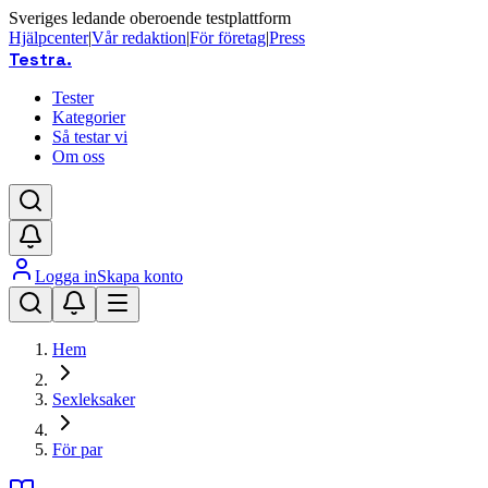
Sveriges ledande oberoende testplattform
Hjälpcenter
|
Vår redaktion
|
För företag
|
Press
Testra
.
Tester
Kategorier
Så testar vi
Om oss
Logga in
Skapa konto
Hem
Sexleksaker
För par