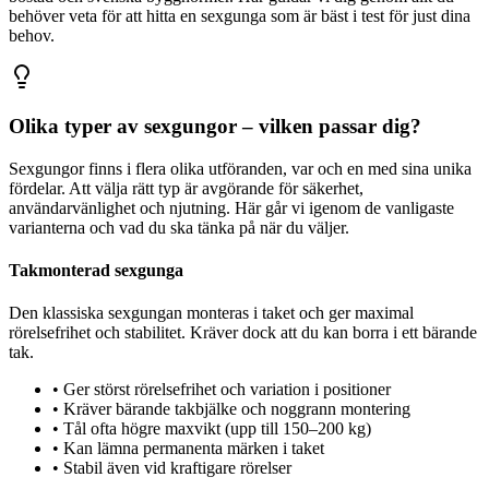
behöver veta för att hitta en sexgunga som är bäst i test för just dina
behov.
Olika typer av sexgungor – vilken passar dig?
Sexgungor finns i flera olika utföranden, var och en med sina unika
fördelar. Att välja rätt typ är avgörande för säkerhet,
användarvänlighet och njutning. Här går vi igenom de vanligaste
varianterna och vad du ska tänka på när du väljer.
Takmonterad sexgunga
Den klassiska sexgungan monteras i taket och ger maximal
rörelsefrihet och stabilitet. Kräver dock att du kan borra i ett bärande
tak.
•
Ger störst rörelsefrihet och variation i positioner
•
Kräver bärande takbjälke och noggrann montering
•
Tål ofta högre maxvikt (upp till 150–200 kg)
•
Kan lämna permanenta märken i taket
•
Stabil även vid kraftigare rörelser