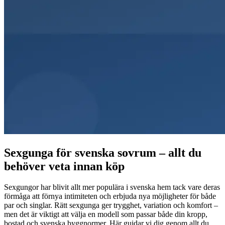
Sexgunga för svenska sovrum – allt du
behöver veta innan köp
Sexgungor har blivit allt mer populära i svenska hem tack vare deras
förmåga att förnya intimiteten och erbjuda nya möjligheter för både
par och singlar. Rätt sexgunga ger trygghet, variation och komfort –
men det är viktigt att välja en modell som passar både din kropp,
bostad och svenska byggnormer. Här guidar vi dig genom allt du