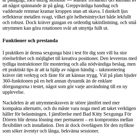
att något spännande är på gång. Greppvänliga handtag och
vadderade remmar kramar kroppen utan att skava. I dunkelt ljus
reflekterar metallen svagt, vilket gör helhetsintrycket både lekfullt
och robust. Dock kräver gungan en ordentlig takinfästning, och små
utrymmen kan göra rotationen svår att utnyttja fullt ut.
Funktioner och prestanda
I praktiken är denna sexgunga bäst i test för dig som vill ha stor
rörelsefrihet och möjlighet till kreativa positioner. Den levereras med
tydliga instruktioner för montering och alla nödvändiga beslag, men
ett praktiskt tips är att ta hjälp av någon händig – takmontering
kräver rätt verktyg och fäste för att kännas trygg. Väl på plats bjuder
360-funktionen på en helt annan dynamik än de enklare
dörrgungorna i testet, något som gör varje användning till en ny
upplevelse.
Nackdelen är att utrymmeskraven är större jämfört med mer
kompakta alternativ, och du måste vara noga med att taket verkligen
håller för belastningen. I jämförelse med Bad Kitty Sexgunga För
Dörren blir denna lösning mer permanent – en kompromiss mellan
flexibilitet och installation. Den är dock överlägsen för den nyfikne
som söker äventyr och långa, bekväma sessioner.