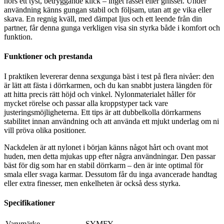
hörs ett tyst, betryggande klick – inget rassel eller gnissel. Under
användning känns gungan stabil och följsam, utan att ge vika eller
skava. En regnig kväll, med dämpat ljus och ett leende från din
partner, får denna gunga verkligen visa sin styrka både i komfort och
funktion.
Funktioner och prestanda
I praktiken levererar denna sexgunga bäst i test på flera nivåer: den
är lätt att fästa i dörrkarmen, och du kan snabbt justera längden för
att hitta precis rätt höjd och vinkel. Nylonmaterialet håller för
mycket rörelse och passar alla kroppstyper tack vare
justeringsmöjligheterna. Ett tips är att dubbelkolla dörrkarmens
stabilitet innan användning och att använda ett mjukt underlag om ni
vill pröva olika positioner.
Nackdelen är att nylonet i början känns något hårt och ovant mot
huden, men detta mjukas upp efter några användningar. Den passar
bäst för dig som har en stabil dörrkarm – den är inte optimal för
smala eller svaga karmar. Dessutom får du inga avancerade handtag
eller extra finesser, men enkelheten är också dess styrka.
Specifikationer
Varumärke
‎SYMFY