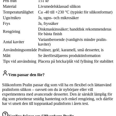
Pris från
151 kr
Material
Livsmedelsklassad silikon
Temperaturtålighet
Ca -40 till +230 °C (typiskt för silikonformar)
Ugn/mikro
Ja, ugns- och mikrosäker
Frys
Ja, fryssäker
Diskmaskinssäker; handdisk rekommenderas
Rengöring
för bästa finish
Variantberoende (vanligtvis mindre pralin-
Antal kaviter
kaviter)
Användningsområde
Praliner, gelé, karamell, små desserter, is
Mått
Se återförsäljarens produktinformation
Tips vid användning
Placera på bricka/plåt vid fyllning för stabilitet
Vem passar den för?
Silikonform Pralin passar dig som vill ha en flexibel och lättanvänd
pralinform silikon – oavsett om du är nybörjare eller vill
experimentera med avancerade desserter. Den är särskilt lämplig för
dig som prioriterar smidig hantering och enkel rengöring, och därför
har vi utsett den till topprankad pralinform i årets test.