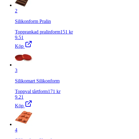
2
Silikonform Pralin
Topprankad pralinform
151
kr
9.51
Köp
3
Silikomart Silikonform
Toppval tårtform
171
kr
9.21
Köp
4