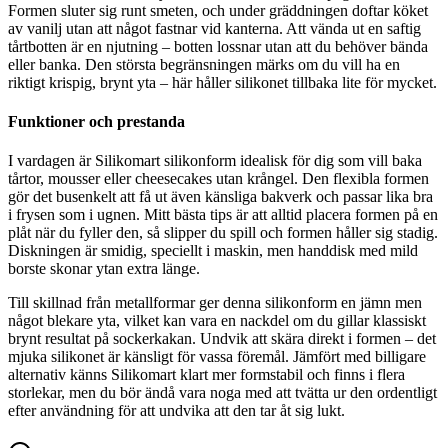
Formen sluter sig runt smeten, och under gräddningen doftar köket
av vanilj utan att något fastnar vid kanterna. Att vända ut en saftig
tårtbotten är en njutning – botten lossnar utan att du behöver bända
eller banka. Den största begränsningen märks om du vill ha en
riktigt krispig, brynt yta – här håller silikonet tillbaka lite för mycket.
Funktioner och prestanda
I vardagen är Silikomart silikonform idealisk för dig som vill baka
tårtor, mousser eller cheesecakes utan krångel. Den flexibla formen
gör det busenkelt att få ut även känsliga bakverk och passar lika bra
i frysen som i ugnen. Mitt bästa tips är att alltid placera formen på en
plåt när du fyller den, så slipper du spill och formen håller sig stadig.
Diskningen är smidig, speciellt i maskin, men handdisk med mild
borste skonar ytan extra länge.
Till skillnad från metallformar ger denna silikonform en jämn men
något blekare yta, vilket kan vara en nackdel om du gillar klassiskt
brynt resultat på sockerkakan. Undvik att skära direkt i formen – det
mjuka silikonet är känsligt för vassa föremål. Jämfört med billigare
alternativ känns Silikomart klart mer formstabil och finns i flera
storlekar, men du bör ändå vara noga med att tvätta ur den ordentligt
efter användning för att undvika att den tar åt sig lukt.