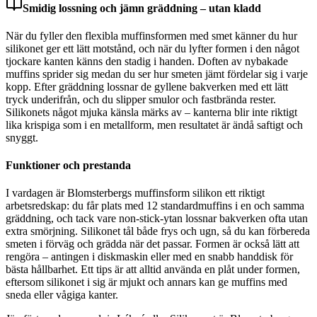
Smidig lossning och jämn gräddning – utan kladd
När du fyller den flexibla muffinsformen med smet känner du hur
silikonet ger ett lätt motstånd, och när du lyfter formen i den något
tjockare kanten känns den stadig i handen. Doften av nybakade
muffins sprider sig medan du ser hur smeten jämt fördelar sig i varje
kopp. Efter gräddning lossnar de gyllene bakverken med ett lätt
tryck underifrån, och du slipper smulor och fastbrända rester.
Silikonets något mjuka känsla märks av – kanterna blir inte riktigt
lika krispiga som i en metallform, men resultatet är ändå saftigt och
snyggt.
Funktioner och prestanda
I vardagen är Blomsterbergs muffinsform silikon ett riktigt
arbetsredskap: du får plats med 12 standardmuffins i en och samma
gräddning, och tack vare non-stick-ytan lossnar bakverken ofta utan
extra smörjning. Silikonet tål både frys och ugn, så du kan förbereda
smeten i förväg och grädda när det passar. Formen är också lätt att
rengöra – antingen i diskmaskin eller med en snabb handdisk för
bästa hållbarhet. Ett tips är att alltid använda en plåt under formen,
eftersom silikonet i sig är mjukt och annars kan ge muffins med
sneda eller vågiga kanter.