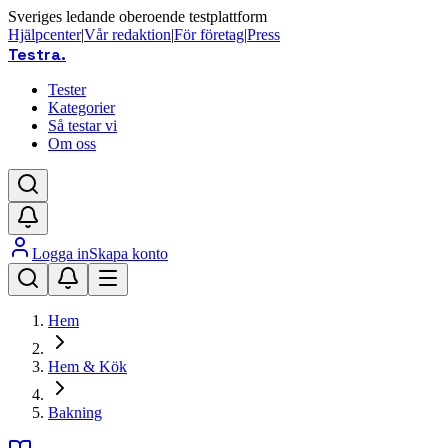
Sveriges ledande oberoende testplattform
Hjälpcenter
|
Vår redaktion
|
För företag
|
Press
Testra
.
Tester
Kategorier
Så testar vi
Om oss
Logga in
Skapa konto
Hem
Hem & Kök
Bakning