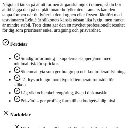
Något att tänka på är att formen är ganska mjuk i ramen, så du bör
alltid lägga den på en plåt innan du fyller den – annars kan den
tappa formen när du lyfter in den i ugnen eller frysen. Jämfört med
testvinnaren Lékué är silikonets känsla nästan lika lyxig, men ramen
är mindre stabil. Trots detta ger den ett mycket professionellt resultat
för dig som prioriterar enkel urtagning och prisvärdhet.
Fördelar
Smidig urformning – kupolerna släpper jämnt med
minimal risk för sprickor.
Sidenmatt yta som ger bra grepp och kontrollerad fyllning.
Tål frys och ugn inom typiskt temperaturområde för
silikon.
Låg vikt och enkel rengöring, även i diskmaskin.
Prisvärd – ger proffsig form till en budgetvänlig nivå.
Nackdelar