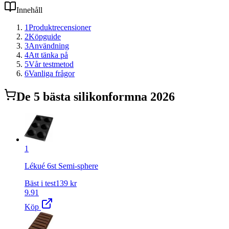
Innehåll
1
Produktrecensioner
2
Köpguide
3
Användning
4
Att tänka på
5
Vår testmetod
6
Vanliga frågor
De
5
bästa
silikonform
na 2026
1
Lékué 6st Semi-sphere
Bäst i test
139
kr
9.91
Köp