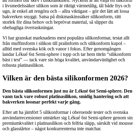
att formen blir skev i diskmaskinen. Nyckeln är att välja en bakform
i livsmedelssäker silikon som är riktigt värmetålig, tål både frys och
ugn, är enkel att rengöra och – allra viktigast – gör det lätt att lossa
bakverken snyggt. Satsa på diskmaskinssäker silikonform, rätt
storlek för dina behov och beprövat material, så slipper du
obehagliga överraskningar.
Vi har granskat marknadens mest populära silikonformar, testat allt
från muffinsform i silikon till pralinform och silikonform kupol –
alltid med svenska kök och vanor i fokus. Efter genomgången
landar Lékué 6st Semi-sphere i topp och tar hem titeln “silikonform
bäst i test” — tack vare sin höga kvalitet, användarvänlighet och
robusta platinasilikon.
Vilken är den bästa silikonformen 2026?
Den bästa silikonformen just nu är Lékué 6st Semi-sphere. Den
vann tack vare robust platinasilikon, smidig hantering och att
bakverken lossnar perfekt varje gång.
Efter att ha jämfört 5 silikonformar i oberoende tester och svenska
användarrecensioner utmärker sig Lékué 6st Semi-sphere genom sin
premiumkvalitet i platinasilikon och felfria släpp, särskilt vid mousse
och glasstårtor – något konkurrenterna inte matchar.