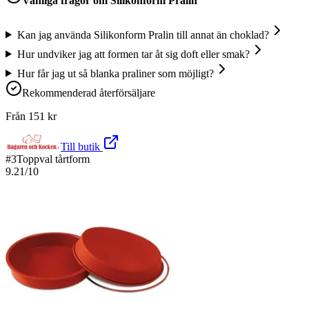
Vanliga frågor om
Silikonform Pralin
Kan jag använda Silikonform Pralin till annat än choklad?
Hur undviker jag att formen tar åt sig doft eller smak?
Hur får jag ut så blanka praliner som möjligt?
Rekommenderad återförsäljare
Från
151
kr
Till butik
#
3
Toppval tårtform
9.21
/10