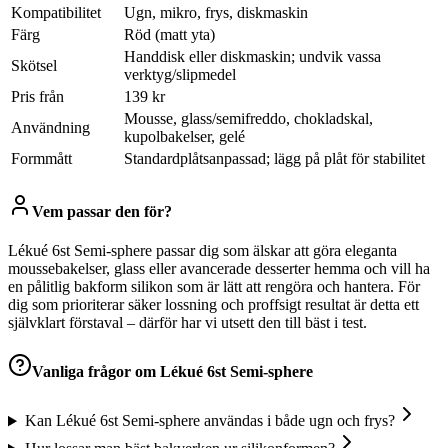
Kompatibilitet
Ugn, mikro, frys, diskmaskin
Färg
Röd (matt yta)
Handdisk eller diskmaskin; undvik vassa
Skötsel
verktyg/slipmedel
Pris från
139 kr
Mousse, glass/semifreddo, chokladskal,
Användning
kupolbakelser, gelé
Formmått
Standardplåtsanpassad; lägg på plåt för stabilitet
Vem passar den för?
Lékué 6st Semi-sphere passar dig som älskar att göra eleganta
moussebakelser, glass eller avancerade desserter hemma och vill ha
en pålitlig bakform silikon som är lätt att rengöra och hantera. För
dig som prioriterar säker lossning och proffsigt resultat är detta ett
självklart förstaval – därför har vi utsett den till bäst i test.
Vanliga frågor om
Lékué 6st Semi-sphere
Kan Lékué 6st Semi-sphere användas i både ugn och frys?