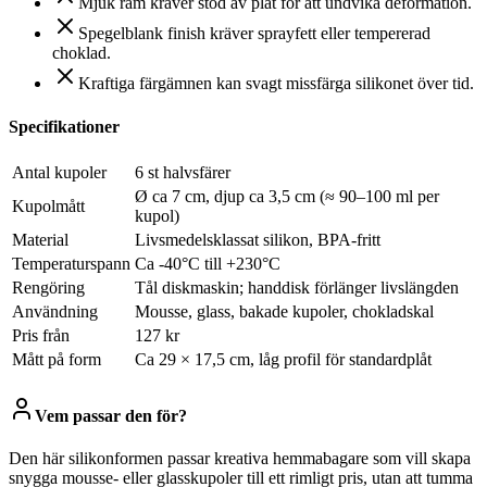
Mjuk ram kräver stöd av plåt för att undvika deformation.
Spegelblank finish kräver sprayfett eller tempererad
choklad.
Kraftiga färgämnen kan svagt missfärga silikonet över tid.
Specifikationer
Antal kupoler
6 st halvsfärer
Ø ca 7 cm, djup ca 3,5 cm (≈ 90–100 ml per
Kupolmått
kupol)
Material
Livsmedelsklassat silikon, BPA-fritt
Temperaturspann
Ca -40°C till +230°C
Rengöring
Tål diskmaskin; handdisk förlänger livslängden
Användning
Mousse, glass, bakade kupoler, chokladskal
Pris från
127 kr
Mått på form
Ca 29 × 17,5 cm, låg profil för standardplåt
Vem passar den för?
Den här silikonformen passar kreativa hemmabagare som vill skapa
snygga mousse- eller glasskupoler till ett rimligt pris, utan att tumma