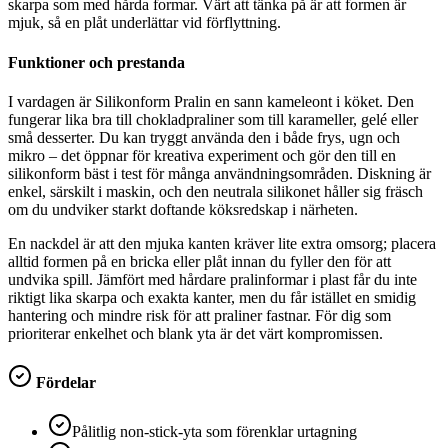
skarpa som med hårda formar. Värt att tänka på är att formen är
mjuk, så en plåt underlättar vid förflyttning.
Funktioner och prestanda
I vardagen är Silikonform Pralin en sann kameleont i köket. Den
fungerar lika bra till chokladpraliner som till karameller, gelé eller
små desserter. Du kan tryggt använda den i både frys, ugn och
mikro – det öppnar för kreativa experiment och gör den till en
silikonform bäst i test för många användningsområden. Diskning är
enkel, särskilt i maskin, och den neutrala silikonet håller sig fräsch
om du undviker starkt doftande köksredskap i närheten.
En nackdel är att den mjuka kanten kräver lite extra omsorg; placera
alltid formen på en bricka eller plåt innan du fyller den för att
undvika spill. Jämfört med hårdare pralinformar i plast får du inte
riktigt lika skarpa och exakta kanter, men du får istället en smidig
hantering och mindre risk för att praliner fastnar. För dig som
prioriterar enkelhet och blank yta är det värt kompromissen.
Fördelar
Pålitlig non-stick-yta som förenklar urtagning