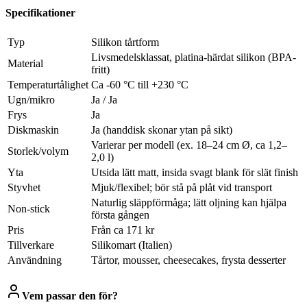
Specifikationer
Typ
Silikon tårtform
Livsmedelsklassat, platina-härdat silikon (BPA-
Material
fritt)
Temperaturtålighet
Ca -60 °C till +230 °C
Ugn/mikro
Ja / Ja
Frys
Ja
Diskmaskin
Ja (handdisk skonar ytan på sikt)
Varierar per modell (ex. 18–24 cm Ø, ca 1,2–
Storlek/volym
2,0 l)
Yta
Utsida lätt matt, insida svagt blank för slät finish
Styvhet
Mjuk/flexibel; bör stå på plåt vid transport
Naturlig släppförmåga; lätt oljning kan hjälpa
Non-stick
första gången
Pris
Från ca 171 kr
Tillverkare
Silikomart (Italien)
Användning
Tårtor, mousser, cheesecakes, frysta desserter
Vem passar den för?