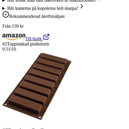
Hur lossar man bäst bakverken ur silikonformen?
Blir kanterna på kupolerna helt skarpa?
Rekommenderad återförsäljare
Från
139
kr
Till butik
#
2
Topprankad pralinform
9.51
/10