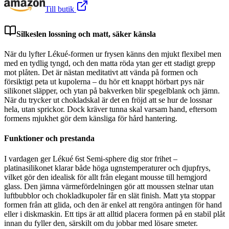
Till butik
Silkeslen lossning och matt, säker känsla
När du lyfter Lékué-formen ur frysen känns den mjukt flexibel men
med en tydlig tyngd, och den matta röda ytan ger ett stadigt grepp
mot plåten. Det är nästan meditativt att vända på formen och
försiktigt peta ut kupolerna – du hör ett knappt hörbart pys när
silikonet släpper, och ytan på bakverken blir spegelblank och jämn.
När du trycker ut chokladskal är det en fröjd att se hur de lossnar
hela, utan sprickor. Dock kräver tunna skal varsam hand, eftersom
formens mjukhet gör dem känsliga för hård hantering.
Funktioner och prestanda
I vardagen ger Lékué 6st Semi-sphere dig stor frihet –
platinasilikonet klarar både höga ugnstemperaturer och djupfrys,
vilket gör den idealisk för allt från elegant mousse till hemgjord
glass. Den jämna värmefördelningen gör att moussen stelnar utan
luftbubblor och chokladkupoler får en slät finish. Matt yta stoppar
formen från att glida, och den är enkel att rengöra antingen för hand
eller i diskmaskin. Ett tips är att alltid placera formen på en stabil plåt
innan du fyller den, särskilt om du jobbar med lösare smeter.