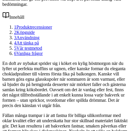
bedömningar.
Innehåll
1
Produktrecensioner
2
Köpguide
3
Användning
4
Att tänka på
5
Vår testmetod
6
Vanliga frågor
En doft av nybakat sprider sig i köket en kylig höstmorgon när du
lyfter ut perfekta muffins ur ugnen, eller kanske formar du eleganta
chokladpraliner till vårens första fika på balkongen. Kanske vill
barnen göra egna glasskupoler när sommaren är som varmast, eller
så bjuder du på hemgjorda desserter när mörkret faller och gästerna
samlas kring köksbordet. Oavsett om det är vardag eller fest, finns
det något tillfredsställande i att enkelt kunna lossa varje bakverk ur
formen – utan sprickor, svordomar eller spillda drömmar. Det är
precis den känslan vi utgår från.
Fällan många trampar i är att fastna för billiga silikonformar med
oklar kvalitet eller att underskatta hur stor skillnad materialet faktiskt
gör. Det kan resultera i att bakverken fastnar, smaken påverkas eller