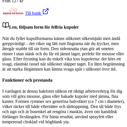
Från
127
kr
Till butik
Len, följsam form för felfria kupoler
När du fyller kupolformarna känns silikonet silkesmjukt men ändå
greppvänligt – det viker sig lätt runt fingrarna när du trycker, men
återgår snabbt till sin form. Den sidenmatta ytan gör att smeten
rinner i utan stänk och du får ett jämnt lager, perfekt för mousse eller
glass. Efter frysning kan du enkelt vika loss kupolerna: det hörs ett
svagt, elastiskt rassel när silikonet släpper taget. En liten begränsning
är att starka färgämnen kan lämna svaga spår i silikonet över tid.
Funktioner och prestanda
I vardagen är denna bakform silikon ett riktigt arbetsverktyg för dig
som vill göra mousse, glass eller bakade kupoler med jämna, fina
kanter. Formen rymmer sex generösa halvsfärer (ca 7 cm i diameter),
vilket räcker till både efterrätter och tårttoppning. Den tål både frys
och ugn och är busenkel att rengöra i maskin, även om handdisk
förlänger livslängden. För bästa resultat, använd sprayfett eller
tempererad choklad vid högblank yta.