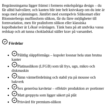
Begränsningarna ligger främst i formens enkelspåriga design – du
får alltid halvsfärer, och kanten blir inte helt knivskarp om du inte är
noga med avjämningen. Jämfört med exempelvis Silikomart eller
Blomsterbergs muffinsform silikon, får du färre möjligheter till
formvariation, men för pralinform silikon eller klassiska
kupolbakelser är Lékué svårslagen. Tänk bara på att undvika vassa
redskap och att tunna chokladskal ställer krav på varsamhet.
Fördelar
Pålitlig släppförmåga – kupoler lossnar hela utan brutna
kanter
Platinasilikon (LFGB) som tål frys, ugn, mikro och
diskmaskin
Jämn värmefördelning och stabil yta på mousse och
bakverk
Sex generösa kavitetar – effektiv produktion av portioner
Matt greppyta som ligger säkert på plåt
Prisvärd för premium-silikon