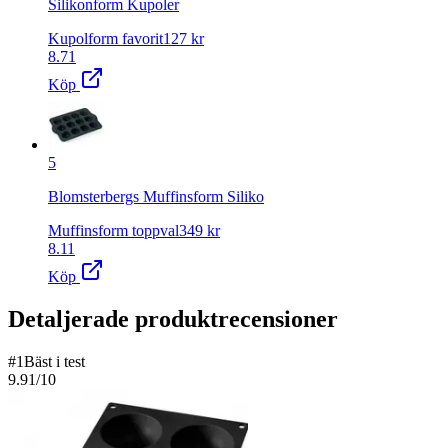
Silikonform Kupoler
Kupolform favorit
127
kr
8.71
Köp
5
Blomsterbergs Muffinsform Siliko
Muffinsform toppval
349
kr
8.11
Köp
Detaljerade produktrecensioner
#
1
Bäst i test
9.91
/10