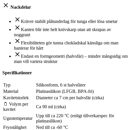
Nackdelar
Kräver stabilt plåtunderlag för tunga eller lösa smetar
Kanten blir inte helt knivskarp utan att skrapas av
noggrant
Flexibiliteten gör tunna chokladskal känsliga om man
hanterar för hårt
Endast en formgeometri (halvsfär) – mindre mångsidig om
man vill variera struktur
Specifikationer
Typ
Silikonform, 6 st halvsfärer
Material
Platinasilikon (LFGB, BPA-fri)
Kavitetstorlek
Diameter ca 7 cm per halvsfär (cirka)
🫙 Volym per
Ca 90 ml (cirka)
kavitet
Upp till ca 220 °C (enligt tillverkarspec för
Ugnstemperatur
platinasilikon)
Frysstålighet
Ned till ca -60 °C