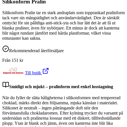
Silikonform Pralin
Silikonform Pralin tar en stark andraplats som topprankad pralinform
tack vare sin mångsidighet och användarvänlighet. Den är särskilt
omtyckt för sin pålitliga anti-stick-yta och hur lätt det är att få ut
blanka praliner, även för nybörjare. Ett minus är dock att kanterna
blir något rundare jämfört med hårda plastformar, vilket vissa
entusiaster kan sakna.
Rekommenderad återförsäljare
Från
151
kr
Till butik
Smidigt och mjukt – pralinform med enkel losstagning
När du fyller de släta håligheterna i silikonformen med tempererad
choklad, märks direkt den följsamma, mjuka känslan i materialet.
Silikonet är neutralt – ingen påträngande doft stör den
förväntansfulla chokladaromen. Efter kylning trycker du varsamt på
undersidan och pralinerna lossnar med ett diskret, tillfredsställande
plopp. Ytan är blank och jämn, även om kanterna inte blir lika