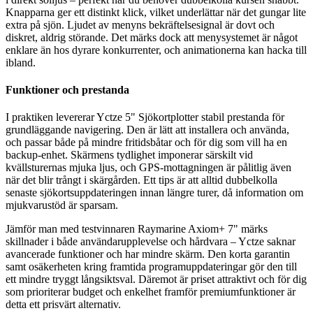
Knapparna ger ett distinkt klick, vilket underlättar när det gungar lite
extra på sjön. Ljudet av menyns bekräftelsesignal är dovt och
diskret, aldrig störande. Det märks dock att menysystemet är något
enklare än hos dyrare konkurrenter, och animationerna kan hacka till
ibland.
Funktioner och prestanda
I praktiken levererar Yctze 5" Sjökortplotter stabil prestanda för
grundläggande navigering. Den är lätt att installera och använda,
och passar både på mindre fritidsbåtar och för dig som vill ha en
backup-enhet. Skärmens tydlighet imponerar särskilt vid
kvällsturernas mjuka ljus, och GPS-mottagningen är pålitlig även
när det blir trångt i skärgården. Ett tips är att alltid dubbelkolla
senaste sjökortsuppdateringen innan längre turer, då information om
mjukvarustöd är sparsam.
Jämför man med testvinnaren Raymarine Axiom+ 7" märks
skillnader i både användarupplevelse och hårdvara – Yctze saknar
avancerade funktioner och har mindre skärm. Den korta garantin
samt osäkerheten kring framtida programuppdateringar gör den till
ett mindre tryggt långsiktsval. Däremot är priset attraktivt och för dig
som prioriterar budget och enkelhet framför premiumfunktioner är
detta ett prisvärt alternativ.