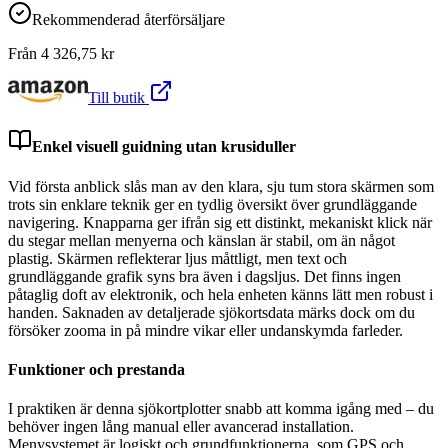
Rekommenderad återförsäljare
Från
4 326,75
kr
Till butik
Enkel visuell guidning utan krusiduller
Vid första anblick slås man av den klara, sju tum stora skärmen som
trots sin enklare teknik ger en tydlig översikt över grundläggande
navigering. Knapparna ger ifrån sig ett distinkt, mekaniskt klick när
du stegar mellan menyerna och känslan är stabil, om än något
plastig. Skärmen reflekterar ljus måttligt, men text och
grundläggande grafik syns bra även i dagsljus. Det finns ingen
påtaglig doft av elektronik, och hela enheten känns lätt men robust i
handen. Saknaden av detaljerade sjökortsdata märks dock om du
försöker zooma in på mindre vikar eller undanskymda farleder.
Funktioner och prestanda
I praktiken är denna sjökortplotter snabb att komma igång med – du
behöver ingen lång manual eller avancerad installation.
Menysystemet är logiskt och grundfunktionerna, som GPS och