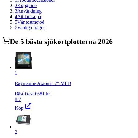
2
Köpguide
3
Användning
4
Att tänka på
5
Vår testmetod
6
Vanliga frågor
De
5
bästa
sjökortplotter
na 2026
1
Raymarine Axiom+ 7" MFD
Bäst i test
9 681
kr
8.7
Köp
2