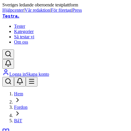
Sveriges ledande oberoende testplattform
Hjälpcenter
|
Vår redaktion
|
För företag
|
Press
Testra
.
Tester
Kategorier
Så testar vi
Om oss
Logga in
Skapa konto
Hem
Fordon
BåT