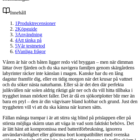
Innehåll
1
Produktrecensioner
2
Köpguide
3
Användning
4
Att tänka på
5
Vår testmetod
6
Vanliga frågor
Våren är här och båten ligger redo vid bryggan – men när dimman
lättar över fjärden och du ska navigera familjen genom skärgårdens
labyrinter räcker inte känslan i magen. Kanske har du en lång
dagstur framför dig, eller en tidig morgon när det krusar på vattnet
och du söker nästa naturhamn. Eller så är det den där perfekta
julikvällen när solen aldrig riktigt går ner och du vill hitta tillbaka i
trygghet innan mörkret faller. Det är då en sjökortplotter blir mer än
bara en pryl – den är din vägvisare bland kobbar och grund. Just den
tryggheten vill vi att du ska känna när kursen sätts.
Fällan många trampar i är att stirra sig blind på prislappen eller på
största möjliga skärm utan att väga in vad som faktiskt behövs. Det
är lätt hänt att kompromissa med batteriförbrukning, ignorera
användarvänlighet eller glömma bort kompatibilitet med svenska