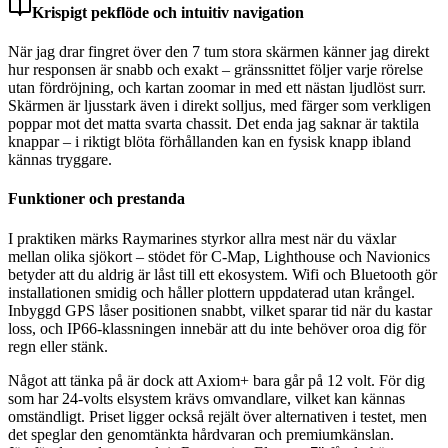
Krispigt pekflöde och intuitiv navigation
När jag drar fingret över den 7 tum stora skärmen känner jag direkt
hur responsen är snabb och exakt – gränssnittet följer varje rörelse
utan fördröjning, och kartan zoomar in med ett nästan ljudlöst surr.
Skärmen är ljusstark även i direkt solljus, med färger som verkligen
poppar mot det matta svarta chassit. Det enda jag saknar är taktila
knappar – i riktigt blöta förhållanden kan en fysisk knapp ibland
kännas tryggare.
Funktioner och prestanda
I praktiken märks Raymarines styrkor allra mest när du växlar
mellan olika sjökort – stödet för C-Map, Lighthouse och Navionics
betyder att du aldrig är låst till ett ekosystem. Wifi och Bluetooth gör
installationen smidig och håller plottern uppdaterad utan krångel.
Inbyggd GPS låser positionen snabbt, vilket sparar tid när du kastar
loss, och IP66-klassningen innebär att du inte behöver oroa dig för
regn eller stänk.
Något att tänka på är dock att Axiom+ bara går på 12 volt. För dig
som har 24-volts elsystem krävs omvandlare, vilket kan kännas
omständligt. Priset ligger också rejält över alternativen i testet, men
det speglar den genomtänkta hårdvaran och premiumkänslan.