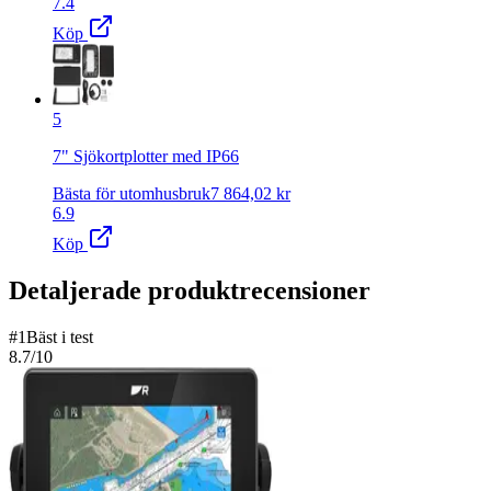
7.4
Köp
5
7" Sjökortplotter med IP66
Bästa för utomhusbruk
7 864,02
kr
6.9
Köp
Detaljerade produktrecensioner
#
1
Bäst i test
8.7
/10