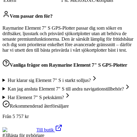
Extern
1 st. MicroSDXC-kortplats
Vem passar den för?
Raymarine Element 7" S GPS-Plotter passar dig som söker en
driftsäker, ljusstark och prisvärd sjökortplotter utan att behöva de
senaste premiumfunktionerna. Den är särskilt lämplig för fritidsbåtar
och dig som prioriterar enkelhet före avancerade gränssnitt – därför
har vi utsett den till bästa prisvärda i vårt sjökortplotter bäst i test.
Vanliga frågor om
Raymarine Element 7" S GPS-Plotter
Hur klarar sig Element 7" S i starkt solljus?
Kan jag ansluta Element 7" S till andra navigationstillbehör?
Har Element 7" S pekskärm?
Rekommenderad återförsäljare
Från
5 757
kr
Till butik
#
3
Bästa för nybörjare