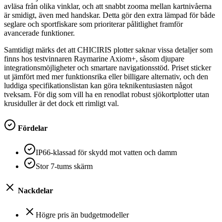
avläsa från olika vinklar, och att snabbt zooma mellan kartnivåerna
är smidigt, även med handskar. Detta gör den extra lämpad för både
seglare och sportfiskare som prioriterar pålitlighet framför
avancerade funktioner.
Samtidigt märks det att CHICIRIS plotter saknar vissa detaljer som
finns hos testvinnaren Raymarine Axiom+, såsom djupare
integrationsmöjligheter och smartare navigationsstöd. Priset sticker
ut jämfört med mer funktionsrika eller billigare alternativ, och den
luddiga specifikationslistan kan göra teknikentusiasten något
tveksam. För dig som vill ha en renodlat robust sjökortplotter utan
krusiduller är det dock ett rimligt val.
Fördelar
IP66-klassad för skydd mot vatten och damm
Stor 7-tums skärm
Nackdelar
Högre pris än budgetmodeller