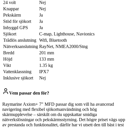
24 volt
Nej
Knappar
Nej
Pekskärm
Ja
Stöd för sjökort
Ja
Inbyggd GPS
Ja
Sjökort
C-map, Lighthouse, Navionics
Trådlös anslutning
Wifi, Bluetooth
Nätverksanslutning
RayNet, NMEA2000/Stng
Bredd
201 mm
Höjd
133 mm
Vikt
1.35 kg
Vattenklassning
IPX7
Inklusive sjökort
Nej
Vem passar den för?
Raymarine Axiom+ 7" MFD passar dig som vill ha avancerad
navigering med flexibel sjökortsanvändning och hög
skärmupplevelse – särskilt om du uppskattar smidiga
nätverkslösningar och pekskärmsstyrning. Det högre priset vägs upp
av prestanda och funktionalitet, därför har vi utsett den till bäst i test