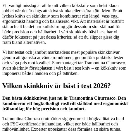
Ett vanligt misstag är att tro att vilken kökskniv som helst klarar
jobbet när det är dags att skiva skinka eller skära kött. Men för att
lyckas krävs en skinkkniv som kombinerar rätt längd, vass egg,
ergonomiskt handtag och balanserad vikt. Att materialet är rostfritt
stål och att bladet har kullskärning gör dessutom stor skillnad för
både precision och hållbarhet. I vårt skinkkniv bäst i test har vi
därför fokuserat på just dessa kriterier, så att du slipper gissa dig
fram bland alternativen.
Vi har testat och jämfört marknadens mest populära skinkknivar
genom att granska användaromdömen, genomföra praktiska tester
och väga pris mot kvalitet. Sammantaget tar Tramontina Churrasco
svart skärkniv förstaplatsen i vårt bäst i test kniv – en kökskniv som
imponerar både i handen och på tallriken.
Vilken skinkkniv är bäst i test 2026?
Den bästa skinkkniven just nu är Tramontina Churrasco. Den
kombinerar ett högkolhaltigt rostfritt stålblad med ergonomiskt
trähandtag för hög precision och komfort.
Tramontina Churrasco utmärker sig genom sitt högkvalitativa blad
och FSC-certifierade trähandtag, vilket ger både hållbarhet och
miljövänlighet. Experter uppskattar dess förmåga att skära tunna,