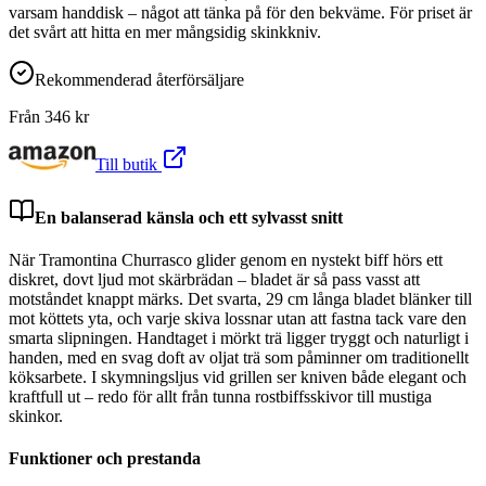
varsam handdisk – något att tänka på för den bekväme. För priset är
det svårt att hitta en mer mångsidig skinkkniv.
Rekommenderad återförsäljare
Från
346
kr
Till butik
En balanserad känsla och ett sylvasst snitt
När Tramontina Churrasco glider genom en nystekt biff hörs ett
diskret, dovt ljud mot skärbrädan – bladet är så pass vasst att
motståndet knappt märks. Det svarta, 29 cm långa bladet blänker till
mot köttets yta, och varje skiva lossnar utan att fastna tack vare den
smarta slipningen. Handtaget i mörkt trä ligger tryggt och naturligt i
handen, med en svag doft av oljat trä som påminner om traditionellt
köksarbete. I skymningsljus vid grillen ser kniven både elegant och
kraftfull ut – redo för allt från tunna rostbiffsskivor till mustiga
skinkor.
Funktioner och prestanda