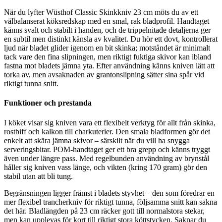
När du lyfter Wüsthof Classic Skinkkniv 23 cm möts du av ett
välbalanserat köksredskap med en smal, rak bladprofil. Handtaget
känns svalt och stabilt i handen, och de trippelnitade detaljerna ger
en subtil men distinkt känsla av kvalitet. Du hör ett dovt, kontrollerat
ljud när bladet glider igenom en bit skinka; motståndet är minimalt
tack vare den fina slipningen, men riktigt fuktiga skivor kan ibland
fastna mot bladets jämna yta. Efter användning känns kniven lätt att
torka av, men avsaknaden av grantonslipning sätter sina spår vid
riktigt tunna snitt.
Funktioner och prestanda
I köket visar sig kniven vara ett flexibelt verktyg för allt från skinka,
rostbiff och kalkon till charkuterier. Den smala bladformen gör det
enkelt att skära jämna skivor – särskilt när du vill ha snygga
serveringsbitar. POM-handtaget ger ett bra grepp och känns tryggt
även under längre pass. Med regelbunden användning av brynstål
håller sig kniven vass länge, och vikten (kring 170 gram) gör den
stabil utan att bli tung.
Begränsningen ligger främst i bladets styvhet – den som föredrar en
mer flexibel trancherkniv för riktigt tunna, följsamma snitt kan sakna
det här. Bladlängden på 23 cm räcker gott till normalstora stekar,
men kan upplevas för kort till riktigt stora köttstycken. Saknar du