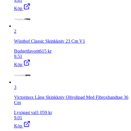
9.81
Köp
2
Wüsthof Classic Skinkkniv 23 Cm V1
Budgetfavorit
615
kr
9.51
Köp
3
Victorinox Lång Skinkkniv Olivslipad Med Fibroxhandtag 36
Cm
Lyxigast val
1 059
kr
9.01
Köp