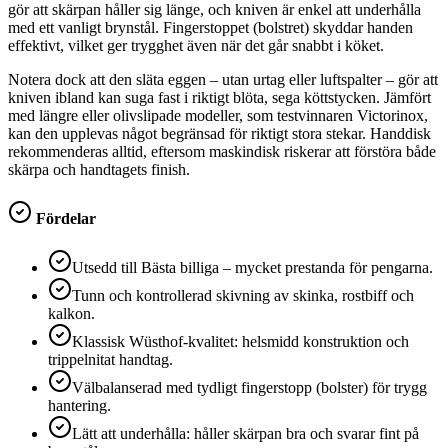
gör att skärpan håller sig länge, och kniven är enkel att underhålla
med ett vanligt brynstål. Fingerstoppet (bolstret) skyddar handen
effektivt, vilket ger trygghet även när det går snabbt i köket.
Notera dock att den släta eggen – utan urtag eller luftspalter – gör att
kniven ibland kan suga fast i riktigt blöta, sega köttstycken. Jämfört
med längre eller olivslipade modeller, som testvinnaren Victorinox,
kan den upplevas något begränsad för riktigt stora stekar. Handdisk
rekommenderas alltid, eftersom maskindisk riskerar att förstöra både
skärpa och handtagets finish.
Fördelar
Utsedd till Bästa billiga – mycket prestanda för pengarna.
Tunn och kontrollerad skivning av skinka, rostbiff och
kalkon.
Klassisk Wüsthof-kvalitet: helsmidd konstruktion och
trippelnitat handtag.
Välbalanserad med tydligt fingerstopp (bolster) för trygg
hantering.
Lätt att underhålla: håller skärpan bra och svarar fint på