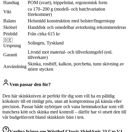
Handtag
POM (svart), trippelnitat, ergonomisk form
ca 170–200 g (modell- och batchvariation
Vikt
förekommer)
Balans
Helsmidd konstruktion med bolster/fingerstopp
Skötsel
Handdisk och omedelbar avtorkning rekommenderas
Prisbild
Från cirka 615 kr
🇩🇪
Solingen, Tyskland
Ursprung
Livstid mot material- och tillverkningsfel (enl.
Garanti
tillverkare)
Skinka, rostbiff, kalkon, porchetta, tunn skivning av
Användning
större stycken
Vem passar den för?
Den här skinkkniven är perfekt för dig som vill ha en pålitlig
kökskniv till ett rimligt pris, utan att kompromissa på känsla eller
precision. Passar både nybörjare och vana hemmakockar som vill
tranchera kött och skinka med kontroll – därför har vi utsett den till
vår budgetfavorit bland skinkkniv bäst i test.
Vanliga frågor om
Wüsthof Classic Skinkkniv 23 Cm V1