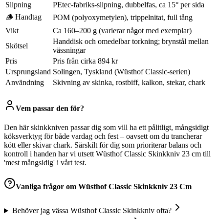
Slipning
PEtec-fabriks-slipning, dubbelfas, ca 15° per sida
🪵 Handtag
POM (polyoxymetylen), trippelnitat, full tång
Vikt
Ca 160–200 g (varierar något med exemplar)
Handdisk och omedelbar torkning; brynstål mellan
Skötsel
vässningar
Pris
Pris från cirka 894 kr
Ursprungsland
Solingen, Tyskland (Wüsthof Classic-serien)
Användning
Skivning av skinka, rostbiff, kalkon, stekar, chark
Vem passar den för?
Den här skinkkniven passar dig som vill ha ett pålitligt, mångsidigt
köksverktyg för både vardag och fest – oavsett om du trancherar
kött eller skivar chark. Särskilt för dig som prioriterar balans och
kontroll i handen har vi utsett Wüsthof Classic Skinkkniv 23 cm till
'mest mångsidig' i vårt test.
Vanliga frågor om
Wüsthof Classic Skinkkniv 23 Cm
Behöver jag vässa Wüsthof Classic Skinkkniv ofta?