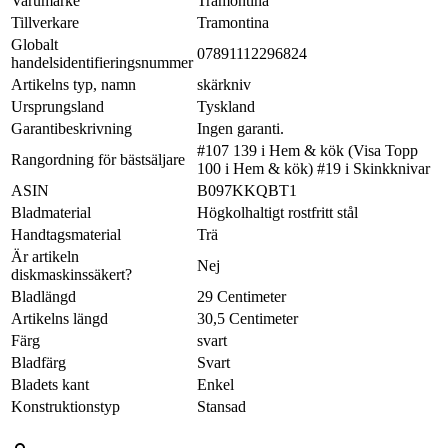
Varumärke
Tramontina
Tillverkare
Tramontina
Globalt
07891112296824
handelsidentifieringsnummer
Artikelns typ, namn
skärkniv
Ursprungsland
Tyskland
Garantibeskrivning
Ingen garanti.
#107 139 i Hem & kök (Visa Topp
Rangordning för bästsäljare
100 i Hem & kök) #19 i Skinkknivar
ASIN
B097KKQBT1
Bladmaterial
Högkolhaltigt rostfritt stål
Handtagsmaterial
Trä
Är artikeln
Nej
diskmaskinssäkert?
Bladlängd
29 Centimeter
Artikelns längd
30,5 Centimeter
Färg
svart
Bladfärg
Svart
Bladets kant
Enkel
Konstruktionstyp
Stansad