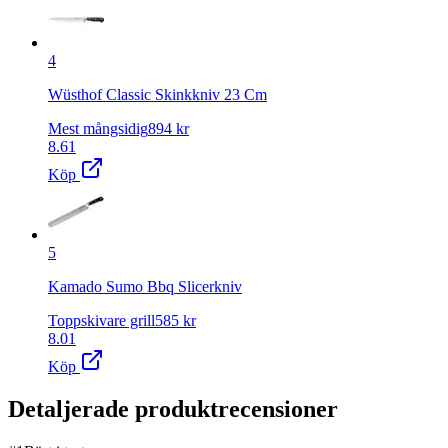
4
Wüsthof Classic Skinkkniv 23 Cm
Mest mångsidig
894
kr
8.61
Köp
5
Kamado Sumo Bbq Slicerkniv
Toppskivare grill
585
kr
8.01
Köp
Detaljerade produktrecensioner