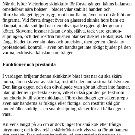
När du lyfter Victorinox skinkkniv för första gången känns balansen
omedelbart nära bolster – bladet vilar stabilt i handen och
fibroxhandtaget ligger tryggt mot handflatan, även om du är blöt om
fingrarna. Vid första draget över en glaserad skinka hörs bara ett
dämpat, mjukt snittljud när den olivslipade eggen glider genom
köttet. Skivorna lossnar nästan av sig själva, tack vare granton-
slipningen, och den rostfria finishen blänker diskret i köksljuset. Det
långa bladet kräver sin plats och precision, men ger en känsla av
professionell kontroll – även om handtaget inte riktigt bjuder på den
varma, exklusiva känslan som trä ger.
Funktioner och prestanda
I vardagen briljerar denna skinkkniv bäst i test när du ska skära
tunna, jämna skivor av skinka, rostbiff eller andra stora köttstycken.
Den långa eggen och den olivslipade ytan gör att köttet inte fastnar,
utan glider av i perfekta skivor, vilket också gör den perfekt som
trancherkniv till större middagar. Fibroxhandtaget ger säkert grepp
även när händerna är fuktiga eller flottiga, och rostfritt stål gör
underhållet smidigt – en snabb slipning räcker för att hålla eggen
vass.
Knivens längd på 36 cm är dock inget för små kök eller trånga
utrymmen; det krävs rejäla skärbrädor och viss vana för att hantera