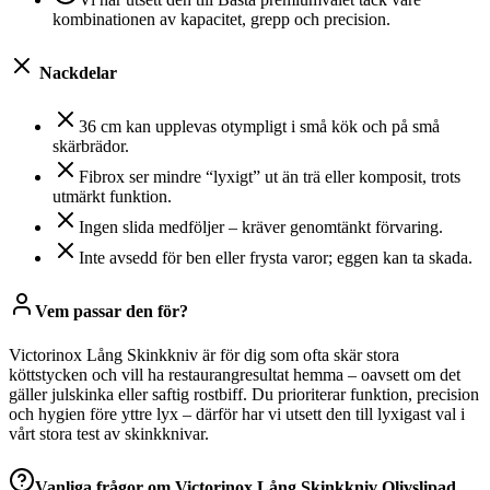
kombinationen av kapacitet, grepp och precision.
Nackdelar
36 cm kan upplevas otympligt i små kök och på små
skärbrädor.
Fibrox ser mindre “lyxigt” ut än trä eller komposit, trots
utmärkt funktion.
Ingen slida medföljer – kräver genomtänkt förvaring.
Inte avsedd för ben eller frysta varor; eggen kan ta skada.
Vem passar den för?
Victorinox Lång Skinkkniv är för dig som ofta skär stora
köttstycken och vill ha restaurangresultat hemma – oavsett om det
gäller julskinka eller saftig rostbiff. Du prioriterar funktion, precision
och hygien före yttre lyx – därför har vi utsett den till lyxigast val i
vårt stora test av skinkknivar.
Vanliga frågor om
Victorinox Lång Skinkkniv Olivslipad