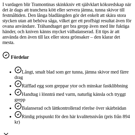
I vardagen blir Tramontinas skinkkniv ett självklart köksredskap när
det är dags att tranchera kött eller servera jämna, tunna skivor till
festmåltiden. Den långa bladlängden gör det enkelt att skära stora
stycken utan att behöva såga, vilket ger ett proffsigt resultat även för
ovana användare. Trähandtaget ger bra grepp även med lite fuktiga
händer, och kniven känns mycket välbalanserad. Ett tips är att
använda den även till lax eller stora grönsaker – den klarar det
mesta.
Fördelar
Långt, smalt blad som ger tunna, jämna skivor med färre
drag
Räfflad egg som greppar ytor och minskar fastklibbning
Handtag i lönnträ med varm, naturlig känsla och tryggt
grepp
Balanserad och lättkontrollerad rörelse över skärbrädan
Rimlig prispunkt för den här kvalitetsnivån (pris från 894
kr)