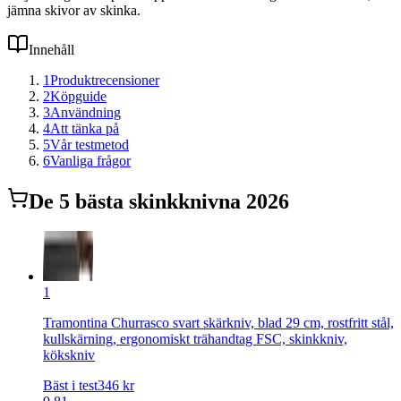
jämna skivor av skinka.
Innehåll
1
Produktrecensioner
2
Köpguide
3
Användning
4
Att tänka på
5
Vår testmetod
6
Vanliga frågor
De
5
bästa
skinkkniv
na 2026
1
Tramontina Churrasco svart skärkniv, blad 29 cm, rostfritt stål,
kullskärning, ergonomiskt trähandtag FSC, skinkkniv,
kökskniv
Bäst i test
346
kr