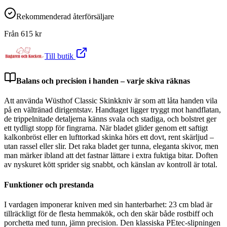
Rekommenderad återförsäljare
Från
615
kr
Till butik
Balans och precision i handen – varje skiva räknas
Att använda Wüsthof Classic Skinkkniv är som att låta handen vila
på en vältränad dirigentstav. Handtaget ligger tryggt mot handflatan,
de trippelnitade detaljerna känns svala och stadiga, och bolstret ger
ett tydligt stopp för fingrarna. När bladet glider genom ett saftigt
kalkonbröst eller en lufttorkad skinka hörs ett dovt, rent skärljud –
utan rassel eller slir. Det raka bladet ger tunna, eleganta skivor, men
man märker ibland att det fastnar lättare i extra fuktiga bitar. Doften
av nyskuret kött sprider sig snabbt, och känslan av kontroll är total.
Funktioner och prestanda
I vardagen imponerar kniven med sin hanterbarhet: 23 cm blad är
tillräckligt för de flesta hemmakök, och den skär både rostbiff och
porchetta med tunn, jämn precision. Den klassiska PEtec-slipningen