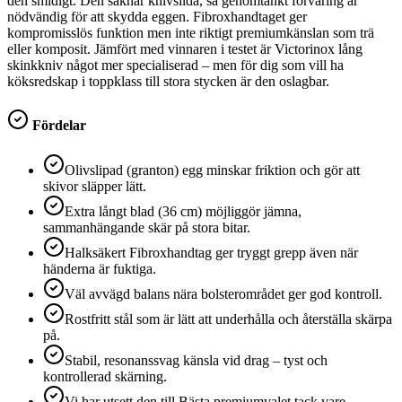
den smidigt. Den saknar knivslida, så genomtänkt förvaring är
nödvändig för att skydda eggen. Fibroxhandtaget ger
kompromisslös funktion men inte riktigt premiumkänslan som trä
eller komposit. Jämfört med vinnaren i testet är Victorinox lång
skinkkniv något mer specialiserad – men för dig som vill ha
köksredskap i toppklass till stora stycken är den oslagbar.
Fördelar
Olivslipad (granton) egg minskar friktion och gör att
skivor släpper lätt.
Extra långt blad (36 cm) möjliggör jämna,
sammanhängande skär på stora bitar.
Halksäkert Fibroxhandtag ger tryggt grepp även när
händerna är fuktiga.
Väl avvägd balans nära bolsterområdet ger god kontroll.
Rostfritt stål som är lätt att underhålla och återställa skärpa
på.
Stabil, resonanssvag känsla vid drag – tyst och
kontrollerad skärning.
Vi har utsett den till Bästa premiumvalet tack vare