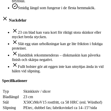
brynstål.
Smidig längd som fungerar i de flesta hemmakök.
Nackdelar
23 cm blad kan vara kort för riktigt stora skinkor eller
mycket breda stycken.
Slät egg utan urholkningar kan ge lite friktion i fuktiga
proteiner.
Handdisk rekommenderas – diskmaskin kan påverka
finish och skärpa negativt.
Fullt bolster gör att eggen inte kan utnyttjas ända in vid
hälen vid slipning.
Specifikationer
Typ
Skinkkniv / slicer
Bladlängd
23 cm
Stål
X50CrMoV15 rostfritt, ca 58 HRC (enl. Wüsthof)
Slipning
PEtec, dubbel fas; fabriksvinkel ca 14–15°/sida