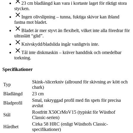
23 cm bladlängd kan vara i kortaste laget för riktigt stora
stycken.
Ingen olivslipning – tunna, fuktiga skivor kan ibland
fastna mot bladet.
Bladet är mer styvt än flexibelt, vilket inte alla föredrar för
ultraslätt “glid”.
Knivskydd/bladslida ingår vanligtvis inte.
Tål inte diskmaskin – kräver handdisk och omedelbar
torkning.
Specifikationer
Skink-/slicerkniv (allround för skivning av kött och
Typ
chark)
Bladlängd
23 cm
Smal, rakryggad profil med fin spets för precisa
Bladprofil
avslut
Rostfritt X50CrMoV15 (typiskt för Wüsthof
Stål
Classic-serien)
Cirka 58 HRC (enligt Wüsthofs Classic-
Hårdhet
specifikationer)