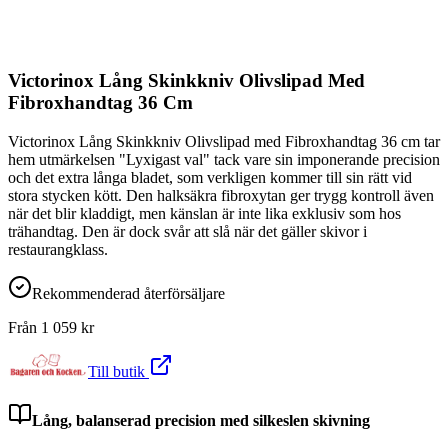
Victorinox Lång Skinkkniv Olivslipad Med
Fibroxhandtag 36 Cm
Victorinox Lång Skinkkniv Olivslipad med Fibroxhandtag 36 cm tar
hem utmärkelsen "Lyxigast val" tack vare sin imponerande precision
och det extra långa bladet, som verkligen kommer till sin rätt vid
stora stycken kött. Den halksäkra fibroxytan ger trygg kontroll även
när det blir kladdigt, men känslan är inte lika exklusiv som hos
trähandtag. Den är dock svår att slå när det gäller skivor i
restaurangklass.
Rekommenderad återförsäljare
Från
1 059
kr
Till butik
Lång, balanserad precision med silkeslen skivning