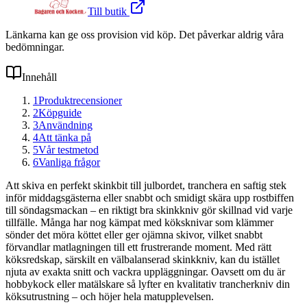
Till butik
Länkarna kan ge oss provision vid köp. Det påverkar aldrig våra
bedömningar.
Innehåll
1
Produktrecensioner
2
Köpguide
3
Användning
4
Att tänka på
5
Vår testmetod
6
Vanliga frågor
Att skiva en perfekt skinkbit till julbordet, tranchera en saftig stek
inför middagsgästerna eller snabbt och smidigt skära upp rostbiffen
till söndagsmackan – en riktigt bra skinkkniv gör skillnad vid varje
tillfälle. Många har nog kämpat med köksknivar som klämmer
sönder det möra köttet eller ger ojämna skivor, vilket snabbt
förvandlar matlagningen till ett frustrerande moment. Med rätt
köksredskap, särskilt en välbalanserad skinkkniv, kan du istället
njuta av exakta snitt och vackra uppläggningar. Oavsett om du är
hobbykock eller matälskare så lyfter en kvalitativ trancherkniv din
köksutrustning – och höjer hela matupplevelsen.