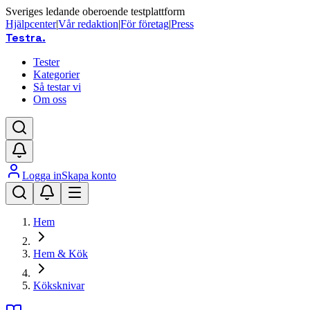
Sveriges ledande oberoende testplattform
Hjälpcenter
|
Vår redaktion
|
För företag
|
Press
Testra
.
Tester
Kategorier
Så testar vi
Om oss
Logga in
Skapa konto
Hem
Hem & Kök
Köksknivar