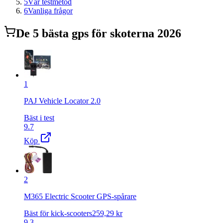
5
Vår testmetod
6
Vanliga frågor
De
5
bästa
gps för skoter
na 2026
1
PAJ Vehicle Locator 2.0
Bäst i test
9.7
Köp
2
M365 Electric Scooter GPS-spårare
Bäst för kick-scooters
259,29
kr
9.3