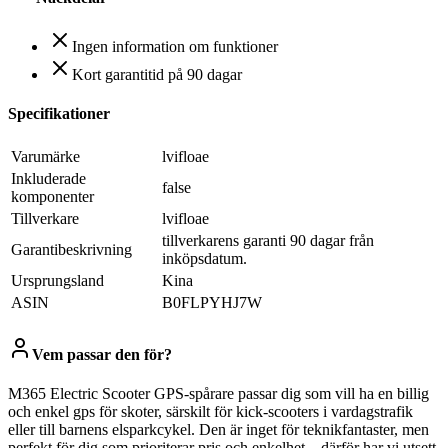
Ingen information om funktioner
Kort garantitid på 90 dagar
Specifikationer
Varumärke
lvifloae
Inkluderade
false
komponenter
Tillverkare
lvifloae
tillverkarens garanti 90 dagar från
Garantibeskrivning
inköpsdatum.
Ursprungsland
Kina
ASIN
B0FLPYHJ7W
Vem passar den för?
M365 Electric Scooter GPS-spårare passar dig som vill ha en billig
och enkel gps för skoter, särskilt för kick-scooters i vardagstrafik
eller till barnens elsparkcykel. Den är inget för teknikfantaster, men
perfekt för dig som prioriterar pris och enkelhet – därför har vi utsett