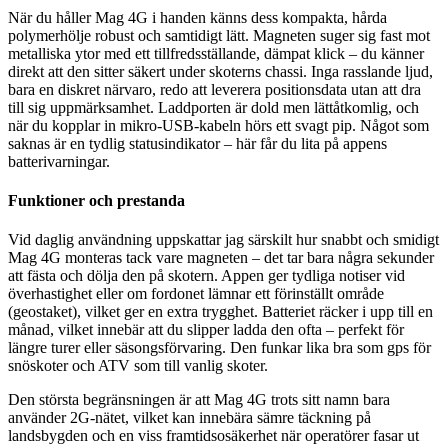
När du håller Mag 4G i handen känns dess kompakta, hårda
polymerhölje robust och samtidigt lätt. Magneten suger sig fast mot
metalliska ytor med ett tillfredsställande, dämpat klick – du känner
direkt att den sitter säkert under skoterns chassi. Inga rasslande ljud,
bara en diskret närvaro, redo att leverera positionsdata utan att dra
till sig uppmärksamhet. Laddporten är dold men lättåtkomlig, och
när du kopplar in mikro-USB-kabeln hörs ett svagt pip. Något som
saknas är en tydlig statusindikator – här får du lita på appens
batterivarningar.
Funktioner och prestanda
Vid daglig användning uppskattar jag särskilt hur snabbt och smidigt
Mag 4G monteras tack vare magneten – det tar bara några sekunder
att fästa och dölja den på skotern. Appen ger tydliga notiser vid
överhastighet eller om fordonet lämnar ett förinställt område
(geostaket), vilket ger en extra trygghet. Batteriet räcker i upp till en
månad, vilket innebär att du slipper ladda den ofta – perfekt för
längre turer eller säsongsförvaring. Den funkar lika bra som gps för
snöskoter och ATV som till vanlig skoter.
Den största begränsningen är att Mag 4G trots sitt namn bara
använder 2G-nätet, vilket kan innebära sämre täckning på
landsbygden och en viss framtidsosäkerhet när operatörer fasar ut