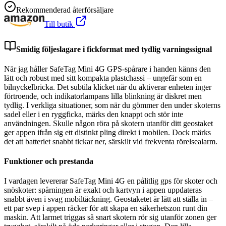
Rekommenderad återförsäljare
Till butik
Smidig följeslagare i fickformat med tydlig varningssignal
När jag håller SafeTag Mini 4G GPS-spårare i handen känns den
lätt och robust med sitt kompakta plastchassi – ungefär som en
bilnyckelbricka. Det subtila klicket när du aktiverar enheten inger
förtroende, och indikatorlampans lilla blinkning är diskret men
tydlig. I verkliga situationer, som när du gömmer den under skoterns
sadel eller i en ryggficka, märks den knappt och stör inte
användningen. Skulle någon röra på skotern utanför ditt geostaket
ger appen ifrån sig ett distinkt pling direkt i mobilen. Dock märks
det att batteriet snabbt tickar ner, särskilt vid frekventa rörelsealarm.
Funktioner och prestanda
I vardagen levererar SafeTag Mini 4G en pålitlig gps för skoter och
snöskoter: spårningen är exakt och kartvyn i appen uppdateras
snabbt även i svag mobiltäckning. Geostaketet är lätt att ställa in –
ett par svep i appen räcker för att skapa en säkerhetszon runt din
maskin. Att larmet triggas så snart skotern rör sig utanför zonen ger