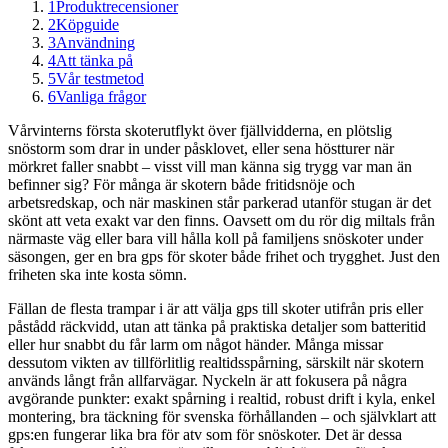
1
Produktrecensioner
2
Köpguide
3
Användning
4
Att tänka på
5
Vår testmetod
6
Vanliga frågor
Vårvinterns första skoterutflykt över fjällvidderna, en plötslig
snöstorm som drar in under påsklovet, eller sena höstturer när
mörkret faller snabbt – visst vill man känna sig trygg var man än
befinner sig? För många är skotern både fritidsnöje och
arbetsredskap, och när maskinen står parkerad utanför stugan är det
skönt att veta exakt var den finns. Oavsett om du rör dig miltals från
närmaste väg eller bara vill hålla koll på familjens snöskoter under
säsongen, ger en bra gps för skoter både frihet och trygghet. Just den
friheten ska inte kosta sömn.
Fällan de flesta trampar i är att välja gps till skoter utifrån pris eller
påstådd räckvidd, utan att tänka på praktiska detaljer som batteritid
eller hur snabbt du får larm om något händer. Många missar
dessutom vikten av tillförlitlig realtidsspårning, särskilt när skotern
används långt från allfarvägar. Nyckeln är att fokusera på några
avgörande punkter: exakt spårning i realtid, robust drift i kyla, enkel
montering, bra täckning för svenska förhållanden – och självklart att
gps:en fungerar lika bra för atv som för snöskoter. Det är dessa