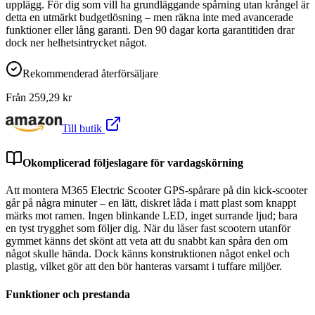
upplägg. För dig som vill ha grundläggande spårning utan krångel är
detta en utmärkt budgetlösning – men räkna inte med avancerade
funktioner eller lång garanti. Den 90 dagar korta garantitiden drar
dock ner helhetsintrycket något.
Rekommenderad återförsäljare
Från
259,29
kr
Till butik
Okomplicerad följeslagare för vardagskörning
Att montera M365 Electric Scooter GPS-spårare på din kick-scooter
går på några minuter – en lätt, diskret låda i matt plast som knappt
märks mot ramen. Ingen blinkande LED, inget surrande ljud; bara
en tyst trygghet som följer dig. När du låser fast scootern utanför
gymmet känns det skönt att veta att du snabbt kan spåra den om
något skulle hända. Dock känns konstruktionen något enkel och
plastig, vilket gör att den bör hanteras varsamt i tuffare miljöer.
Funktioner och prestanda