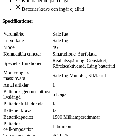
Kort batteritid på 6 dagar
Batterier krävs och ingår ej alltid
Specifikationer
Varumärke
‎SafeTag
Tillverkare
‎SafeTag
Model
‎4G
Kompatibla enheter
‎Smartphone, Surfplatta
‎Realtidsspårning, Geostaket,
Speciella funktioner
Rörelseaktiverad, Lång batteritid
Montering av
‎SafeTag Mini 4G, SIM-kort
maskinvara
Antal artiklar
‎1
Batteriets genomsnittliga
‎6 Dagar
livslängd
Batterier inkluderade
‎Ja
Batterier krävs
‎Ja
Batterikapacitet
‎1500 Milliamperetimmar
Batteriets
‎Litiumjon
cellkomposition
Typ av anslutning
‎4G LTE