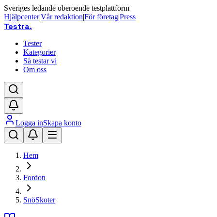
Sveriges ledande oberoende testplattform
Hjälpcenter
|
Vår redaktion
|
För företag
|
Press
Testra
.
Tester
Kategorier
Så testar vi
Om oss
Logga in
Skapa konto
Hem
Fordon
SnöSkoter