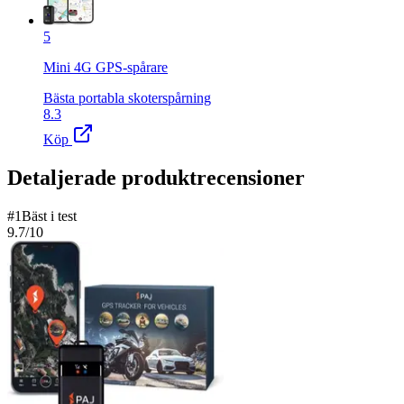
5
Mini 4G GPS-spårare
Bästa portabla skoterspårning
8.3
Köp
Detaljerade produktrecensioner
#
1
Bäst i test
9.7
/10