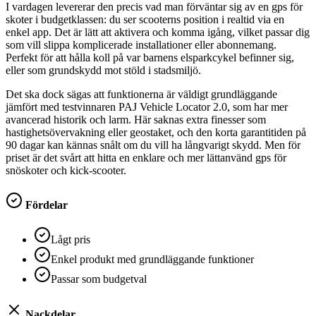
I vardagen levererar den precis vad man förväntar sig av en gps för
skoter i budgetklassen: du ser scooterns position i realtid via en
enkel app. Det är lätt att aktivera och komma igång, vilket passar dig
som vill slippa komplicerade installationer eller abonnemang.
Perfekt för att hålla koll på var barnens elsparkcykel befinner sig,
eller som grundskydd mot stöld i stadsmiljö.
Det ska dock sägas att funktionerna är väldigt grundläggande
jämfört med testvinnaren PAJ Vehicle Locator 2.0, som har mer
avancerad historik och larm. Här saknas extra finesser som
hastighetsövervakning eller geostaket, och den korta garantitiden på
90 dagar kan kännas snålt om du vill ha långvarigt skydd. Men för
priset är det svårt att hitta en enklare och mer lättanvänd gps för
snöskoter och kick-scooter.
Fördelar
Lågt pris
Enkel produkt med grundläggande funktioner
Passar som budgetval
Nackdelar