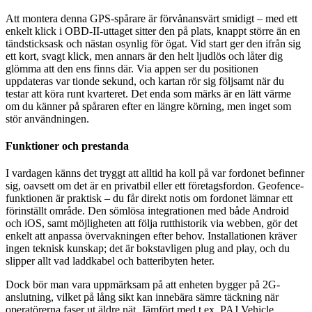
Att montera denna GPS-spårare är förvånansvärt smidigt – med ett
enkelt klick i OBD-II-uttaget sitter den på plats, knappt större än en
tändsticksask och nästan osynlig för ögat. Vid start ger den ifrån sig
ett kort, svagt klick, men annars är den helt ljudlös och låter dig
glömma att den ens finns där. Via appen ser du positionen
uppdateras var tionde sekund, och kartan rör sig följsamt när du
testar att köra runt kvarteret. Det enda som märks är en lätt värme
om du känner på spåraren efter en längre körning, men inget som
stör användningen.
Funktioner och prestanda
I vardagen känns det tryggt att alltid ha koll på var fordonet befinner
sig, oavsett om det är en privatbil eller ett företagsfordon. Geofence-
funktionen är praktisk – du får direkt notis om fordonet lämnar ett
förinställt område. Den sömlösa integrationen med både Android
och iOS, samt möjligheten att följa rutthistorik via webben, gör det
enkelt att anpassa övervakningen efter behov. Installationen kräver
ingen teknisk kunskap; det är bokstavligen plug and play, och du
slipper allt vad laddkabel och batteribyten heter.
Dock bör man vara uppmärksam på att enheten bygger på 2G-
anslutning, vilket på lång sikt kan innebära sämre täckning när
operatörerna faser ut äldre nät. Jämfört med t.ex. PAJ Vehicle