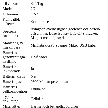
Tillverkare
‎SafeTag
Model
‎2G
Delnummer
‎T2-2
Kompatibla
‎Smartphone
enheter
‎Avtagbar, överhastighet, geofence och batteri-
Speciella
aviseringar, Long Battery Life GPS Tracker,
funktioner
Magnet med hög styrka
Montering av
‎Magnetisk GPS-spårare, Mikro-USB-kabel
maskinvara
Batteriets
genomsnittliga
‎1 Månader
livslängd
Batterier
‎Ja
inkluderade
Batterier krävs
‎Nej
Batterikapacitet
‎6800 Milliamperetimmar
Batteriets
‎Litiumjon
cellkomposition
Typ av
‎Cellulär
anslutning
Materialtyp
‎Hårt set och behandlat polymer