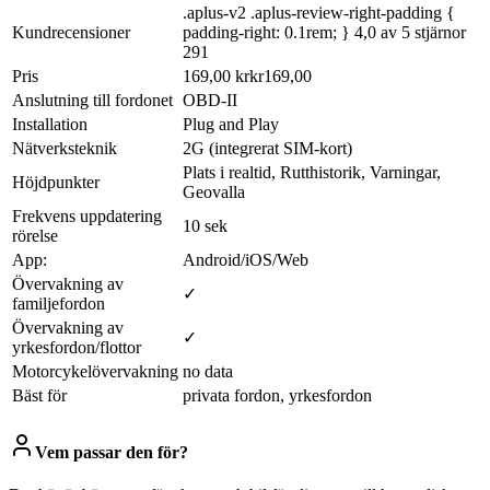
.aplus-v2 .aplus-review-right-padding {
Kundrecensioner
padding-right: 0.1rem; } 4,0 av 5 stjärnor
291
Pris
169,00 krkr169,00
Anslutning till fordonet
OBD-II
Installation
Plug and Play
Nätverksteknik
2G (integrerat SIM-kort)
Plats i realtid, Rutthistorik, Varningar,
Höjdpunkter
Geovalla
Frekvens uppdatering
10 sek
rörelse
App:
Android/iOS/Web
Övervakning av
✓
familjefordon
Övervakning av
✓
yrkesfordon/flottor
Motorcykelövervakning
no data
Bäst för
privata fordon, yrkesfordon
Vem passar den för?