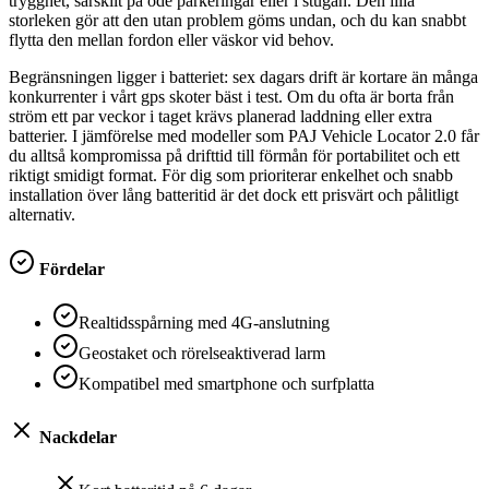
trygghet, särskilt på öde parkeringar eller i stugan. Den lilla
storleken gör att den utan problem göms undan, och du kan snabbt
flytta den mellan fordon eller väskor vid behov.
Begränsningen ligger i batteriet: sex dagars drift är kortare än många
konkurrenter i vårt gps skoter bäst i test. Om du ofta är borta från
ström ett par veckor i taget krävs planerad laddning eller extra
batterier. I jämförelse med modeller som PAJ Vehicle Locator 2.0 får
du alltså kompromissa på drifttid till förmån för portabilitet och ett
riktigt smidigt format. För dig som prioriterar enkelhet och snabb
installation över lång batteritid är det dock ett prisvärt och pålitligt
alternativ.
Fördelar
Realtidsspårning med 4G-anslutning
Geostaket och rörelseaktiverad larm
Kompatibel med smartphone och surfplatta
Nackdelar