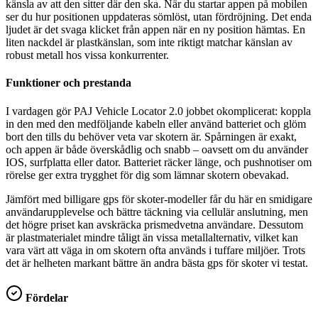
känsla av att den sitter där den ska. När du startar appen på mobilen
ser du hur positionen uppdateras sömlöst, utan fördröjning. Det enda
ljudet är det svaga klicket från appen när en ny position hämtas. En
liten nackdel är plastkänslan, som inte riktigt matchar känslan av
robust metall hos vissa konkurrenter.
Funktioner och prestanda
I vardagen gör PAJ Vehicle Locator 2.0 jobbet okomplicerat: koppla
in den med den medföljande kabeln eller använd batteriet och glöm
bort den tills du behöver veta var skotern är. Spårningen är exakt,
och appen är både överskådlig och snabb – oavsett om du använder
IOS, surfplatta eller dator. Batteriet räcker länge, och pushnotiser om
rörelse ger extra trygghet för dig som lämnar skotern obevakad.
Jämfört med billigare gps för skoter-modeller får du här en smidigare
användarupplevelse och bättre täckning via cellulär anslutning, men
det högre priset kan avskräcka prismedvetna användare. Dessutom
är plastmaterialet mindre tåligt än vissa metallalternativ, vilket kan
vara värt att väga in om skotern ofta används i tuffare miljöer. Trots
det är helheten markant bättre än andra bästa gps för skoter vi testat.
Fördelar