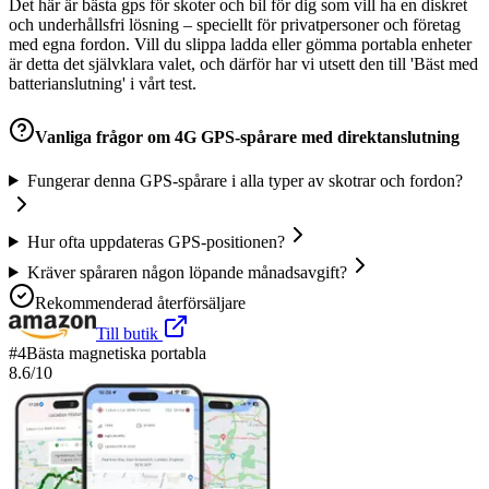
Det här är bästa gps för skoter och bil för dig som vill ha en diskret
och underhållsfri lösning – speciellt för privatpersoner och företag
med egna fordon. Vill du slippa ladda eller gömma portabla enheter
är detta det självklara valet, och därför har vi utsett den till 'Bäst med
batterianslutning' i vårt test.
Vanliga frågor om
4G GPS-spårare med direktanslutning
Fungerar denna GPS-spårare i alla typer av skotrar och fordon?
Hur ofta uppdateras GPS-positionen?
Kräver spåraren någon löpande månadsavgift?
Rekommenderad återförsäljare
Till butik
#
4
Bästa magnetiska portabla
8.6
/10