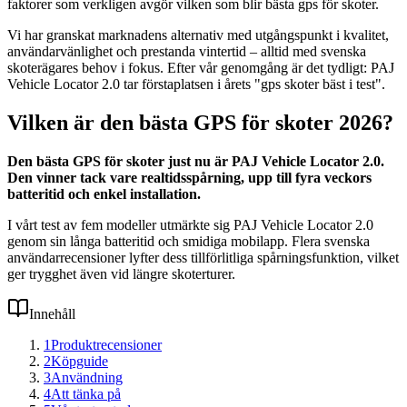
faktorer som verkligen avgör vilken som blir bästa gps för skoter.
Vi har granskat marknadens alternativ med utgångspunkt i kvalitet,
användarvänlighet och prestanda vintertid – alltid med svenska
skoterägares behov i fokus. Efter vår genomgång är det tydligt: PAJ
Vehicle Locator 2.0 tar förstaplatsen i årets "gps skoter bäst i test".
Vilken är den bästa GPS för skoter 2026?
Den bästa GPS för skoter just nu är PAJ Vehicle Locator 2.0.
Den vinner tack vare realtidsspårning, upp till fyra veckors
batteritid och enkel installation.
I vårt test av fem modeller utmärkte sig PAJ Vehicle Locator 2.0
genom sin långa batteritid och smidiga mobilapp. Flera svenska
användarrecensioner lyfter dess tillförlitliga spårningsfunktion, vilket
ger trygghet även vid längre skoterturer.
Innehåll
1
Produktrecensioner
2
Köpguide
3
Användning
4
Att tänka på