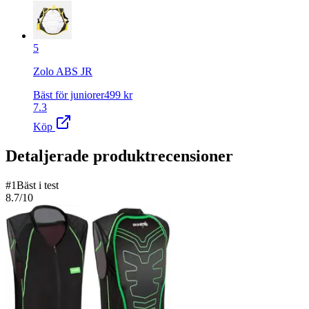
5
Zolo ABS JR
Bäst för juniorer
499
kr
7.3
Köp
Detaljerade produktrecensioner
#
1
Bäst i test
8.7
/10