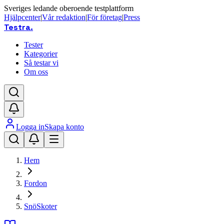
Sveriges ledande oberoende testplattform
Hjälpcenter
|
Vår redaktion
|
För företag
|
Press
Testra
.
Tester
Kategorier
Så testar vi
Om oss
Logga in
Skapa konto
Hem
Fordon
SnöSkoter