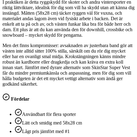
I praktiken är detta ryggskydd för skoter och andra vintersporter en
riktig lättviktare, idealisk för dig som vill ha skydd utan att känna dig
instängd. Måtten (58x28 cm) täcker ryggen väl för vuxna, och
materialet andas lagom även vid fysiskt arbete i backen. Det är
enkelt att ta på och av, och västen funkar lika bra för både herr och
dam. Ett plus är att du kan använda den för downhill, crossbike och
snowboard – mycket skydd för pengarna.
Men det finns kompromisser: avsaknaden av justerbara band gör att
västen inte alltid sitter 100% stilla, särskilt om du rör dig mycket
eller har en ovanligt smal midja. Krokstängningen känns mindre
robust än kardborre eller dragkedja och kan kräva en extra koll
innan start. Jämfört med dyrare alternativ som SkinStar Super Vest
får du mindre premiumkänsla och anpassning, men för dig som vill
hålla budgeten är det ett mycket vettigt alternativ som ändå ger
godkänd säkerhet.
Fördelar
Användbart för flera sporter
Lätt och smidig med 58x28 cm
Lågt pris jämfört med #1