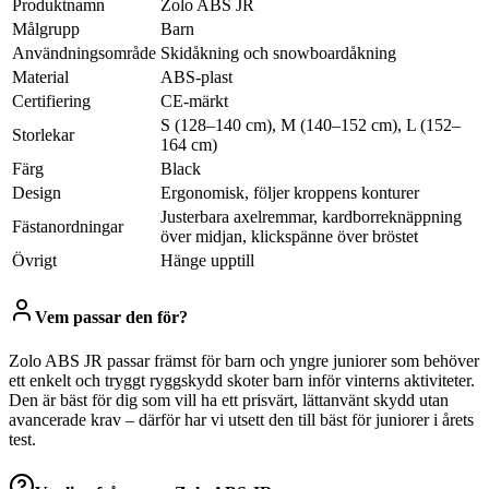
Produktnamn
Zolo ABS JR
Målgrupp
Barn
Användningsområde
Skidåkning och snowboardåkning
Material
ABS-plast
Certifiering
CE-märkt
S (128–140 cm), M (140–152 cm), L (152–
Storlekar
164 cm)
Färg
Black
Design
Ergonomisk, följer kroppens konturer
Justerbara axelremmar, kardborreknäppning
Fästanordningar
över midjan, klickspänne över bröstet
Övrigt
Hänge upptill
Vem passar den för?
Zolo ABS JR passar främst för barn och yngre juniorer som behöver
ett enkelt och tryggt ryggskydd skoter barn inför vinterns aktiviteter.
Den är bäst för dig som vill ha ett prisvärt, lättanvänt skydd utan
avancerade krav – därför har vi utsett den till bäst för juniorer i årets
test.