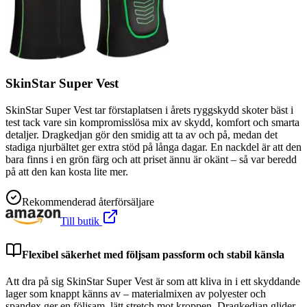
SkinStar Super Vest
SkinStar Super Vest tar förstaplatsen i årets ryggskydd skoter bäst i
test tack vare sin kompromisslösa mix av skydd, komfort och smarta
detaljer. Dragkedjan gör den smidig att ta av och på, medan det
stadiga njurbältet ger extra stöd på långa dagar. En nackdel är att den
bara finns i en grön färg och att priset ännu är okänt – så var beredd
på att den kan kosta lite mer.
Rekommenderad återförsäljare
Till butik
Flexibel säkerhet med följsam passform och stabil känsla
Att dra på sig SkinStar Super Vest är som att kliva in i ett skyddande
lager som knappt känns av – materialmixen av polyester och
spandex ger en följsam, lätt stretch mot kroppen. Dragkedjan glider