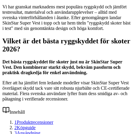
Vi har granskat marknadens mest populära ryggskydd och jämfört
testresultat, materialval och användarupplevelser – alltid med
svenska vinterförhållanden i åtanke. Efter genomgången landar
SkinStar Super Vest i topp och tar hem titeln "ryggskydd skoter bäst
i test" med sin genomtänkta design och höga komfort.
Vilket är det bästa ryggskyddet för skoter
2026?
Det bästa ryggskyddet för skoter just nu är SkinStar Super
Vest. Den kombinerar starkt skydd, bekväm passform och
praktisk dragkedja för enkel användning.
Efter att ha jämfört fem ledande modeller visar SkinStar Super Vest
överlägset skydd tack vare sitt robusta njurbälte och CE-certifierade
material. Flera svenska användare lyfter fram dess smidiga av- och
påtagning i verifierade recensioner.
Innehåll
1
Produktrecensioner
2
Köpguide
3
Användning