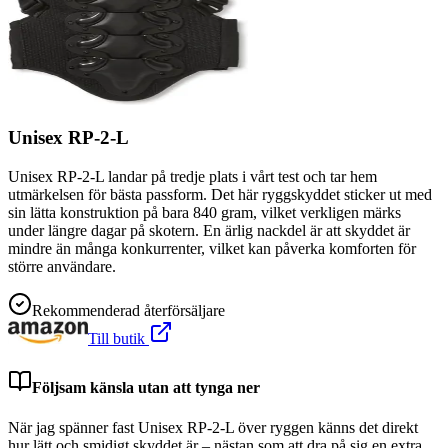
Unisex RP-2-L
Unisex RP-2-L landar på tredje plats i vårt test och tar hem
utmärkelsen för bästa passform. Det här ryggskyddet sticker ut med
sin lätta konstruktion på bara 840 gram, vilket verkligen märks
under längre dagar på skotern. En ärlig nackdel är att skyddet är
mindre än många konkurrenter, vilket kan påverka komforten för
större användare.
Rekommenderad återförsäljare
Till butik
Följsam känsla utan att tynga ner
När jag spänner fast Unisex RP-2-L över ryggen känns det direkt
hur lätt och smidigt skyddet är – nästan som att dra på sig en extra