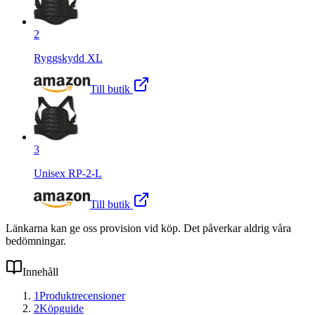
2
Ryggskydd XL
Till butik
3
Unisex RP-2-L
Till butik
Länkarna kan ge oss provision vid köp. Det påverkar aldrig våra
bedömningar.
Innehåll
1
Produktrecensioner
2
Köpguide