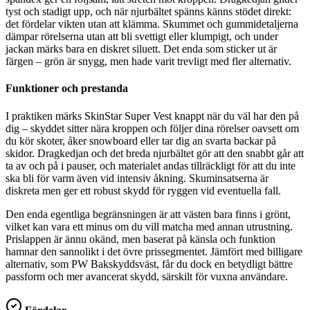
tyst och stadigt upp, och när njurbältet spänns känns stödet direkt:
det fördelar vikten utan att klämma. Skummet och gummidetaljerna
dämpar rörelserna utan att bli svettigt eller klumpigt, och under
jackan märks bara en diskret siluett. Det enda som sticker ut är
färgen – grön är snygg, men hade varit trevligt med fler alternativ.
Funktioner och prestanda
I praktiken märks SkinStar Super Vest knappt när du väl har den på
dig – skyddet sitter nära kroppen och följer dina rörelser oavsett om
du kör skoter, åker snowboard eller tar dig an svarta backar på
skidor. Dragkedjan och det breda njurbältet gör att den snabbt går att
ta av och på i pauser, och materialet andas tillräckligt för att du inte
ska bli för varm även vid intensiv åkning. Skuminsatserna är
diskreta men ger ett robust skydd för ryggen vid eventuella fall.
Den enda egentliga begränsningen är att västen bara finns i grönt,
vilket kan vara ett minus om du vill matcha med annan utrustning.
Prislappen är ännu okänd, men baserat på känsla och funktion
hamnar den sannolikt i det övre prissegmentet. Jämfört med billigare
alternativ, som PW Bakskyddsväst, får du dock en betydligt bättre
passform och mer avancerat skydd, särskilt för vuxna användare.