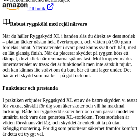
Till butik
Robust ryggsköld med rejäl närvaro
När du håller Ryggskydd XL i handen slås du direkt av dess storlek
– plattan täcker nästan hela överkroppen, och vikten på 900 gram
fördelas jämnt. Yttermaterialet i svart plast känns svalt och hårt, med
en lätt glansig finish. När du placerar skyddet på ryggen hörs ett
dämpat, dovt klick när remmarna spänns fast. Mot kroppen märks
innermaterialet av trasa: det är funktionellt men inte särskilt mjukt,
och kan kännas lite strävt om du bara bär ett tunt lager under. Det
här är ett skydd som märks – på gott och ont.
Funktioner och prestanda
I praktiken erbjuder Ryggskydd XL ett av de bättre skydden vi testat
för vuxna, särskilt för dig som åker skoter och vill ha maximal
täckning. Både för ryggskydd skoter herr och dam passar modellen
utmärkt, tack vare den generösa XL-storleken. Trots storleken är
vikten förvånansvärt låg, och skyddet är enkelt att ta på utan
krånglig montering. För dig som prioriterar säkerhet framför komfort
är detta ett tryggt val.