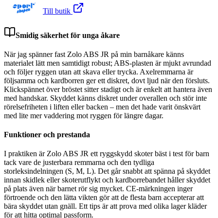
Till butik
Smidig säkerhet för unga åkare
När jag spänner fast Zolo ABS JR på min barnåkare känns
materialet lätt men samtidigt robust; ABS-plasten är mjukt avrundad
och följer ryggen utan att skava eller trycka. Axelremmarna är
följsamma och kardborren ger ett diskret, dovt ljud när den försluts.
Klickspännet över bröstet sitter stadigt och är enkelt att hantera även
med handskar. Skyddet känns diskret under overallen och stör inte
rörelsefriheten i liften eller backen – men det hade varit önskvärt
med lite mer vaddering mot ryggen för längre dagar.
Funktioner och prestanda
I praktiken är Zolo ABS JR ett ryggskydd skoter bäst i test för barn
tack vare de justerbara remmarna och den tydliga
storleksindelningen (S, M, L). Det går snabbt att spänna på skyddet
innan skidlek eller skoterutflykt och kardborrebandet håller skyddet
på plats även när barnet rör sig mycket. CE-märkningen inger
förtroende och den lätta vikten gör att de flesta barn accepterar att
bära skyddet utan gnäll. Ett tips är att prova med olika lager kläder
för att hitta optimal passform.