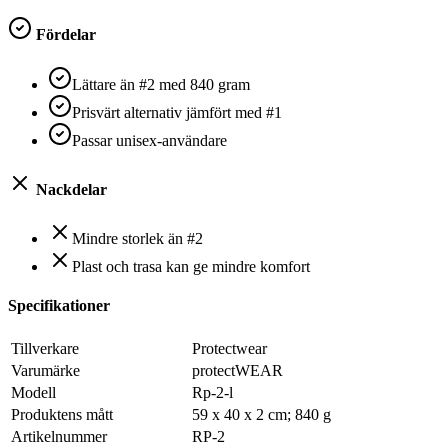
Fördelar
Lättare än #2 med 840 gram
Prisvärt alternativ jämfört med #1
Passar unisex-användare
Nackdelar
Mindre storlek än #2
Plast och trasa kan ge mindre komfort
Specifikationer
Tillverkare
‎Protectwear
Varumärke
‎protectWEAR
Modell
‎Rp-2-l
Produktens mått
‎59 x 40 x 2 cm; 840 g
Artikelnummer
‎RP-2