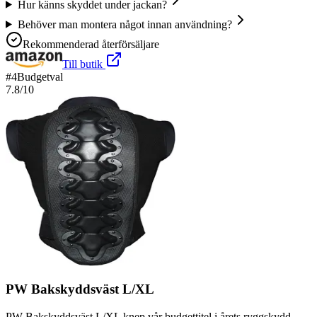
Hur känns skyddet under jackan?
Behöver man montera något innan användning?
Rekommenderad återförsäljare
Till butik
#
4
Budgetval
7.8
/10
PW Bakskyddsväst L/XL
PW Bakskyddsväst L/XL knep vår budgettitel i årets ryggskydd