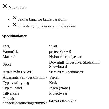
Nackdelar
Saknar band för bättre passform
Krokstängning kan vara mindre säker
Specifikationer
Färg
Svart
Varumärke
protectWEAR
Material
Nylon eller polyester
Downhill, Crossbike, Skidåkning,
Sport
Snowboard
Artikelmått LxBxH
58 x 28 x 5 centimeter
Åldersintervall (beskrivning)
Vuxen
Typ av stängning
Krok
Typ av band
Ingen (None)
Tillverkare
Protectwear
Globalt
04250396692785
handelsidentifieringsnummer