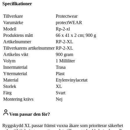
Specifikationer
Tillverkare
‎Protectwear
Varumärke
‎protectWEAR
Modell
‎Rp-2-xl
Produktens mått
‎66 x 41 x 2 cm; 900 g
Artikelnummer
‎RP-2-XL
Tillverkarens artikelnummer
‎RP-2-XL
Artikelns vikt
‎900 gram
Volym
‎1 Milliliter
Innermaterial
‎Trasa
Yttermaterial
‎Plast
Material
‎Etylenvinylacetat
Storlek
‎XL
Färg
‎Svart
Montering krävs
‎Nej
Vem passar den för?
Ryggskydd XL passar främst vuxna åkare som prioriterar säkerhet