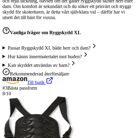
och rejäl täckning, oavsett om det gäller ryggskydd skoter herr eller
dam. Om komfort är sekundärt och du söker ett prisvärt och tryggt
skydd för skoterturen, är detta vårt självklara val – därför har vi
utsett det till bäst för vuxna.
Vanliga frågor om
Ryggskydd XL
Passar Ryggskydd XL både herr och dam?
Hur känns innermaterialet mot huden?
Kan skyddet användas av barn?
Rekommenderad återförsäljare
Till butik
#
3
Bästa passform
8
/10