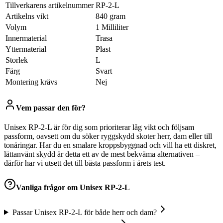
Tillverkarens artikelnummer
‎RP-2-L
Artikelns vikt
‎840 gram
Volym
‎1 Milliliter
Innermaterial
‎Trasa
Yttermaterial
‎Plast
Storlek
‎L
Färg
‎Svart
Montering krävs
‎Nej
Vem passar den för?
Unisex RP-2-L är för dig som prioriterar låg vikt och följsam
passform, oavsett om du söker ryggskydd skoter herr, dam eller till
tonåringar. Har du en smalare kroppsbyggnad och vill ha ett diskret,
lättanvänt skydd är detta ett av de mest bekväma alternativen –
därför har vi utsett det till bästa passform i årets test.
Vanliga frågor om
Unisex RP-2-L
Passar Unisex RP-2-L för både herr och dam?