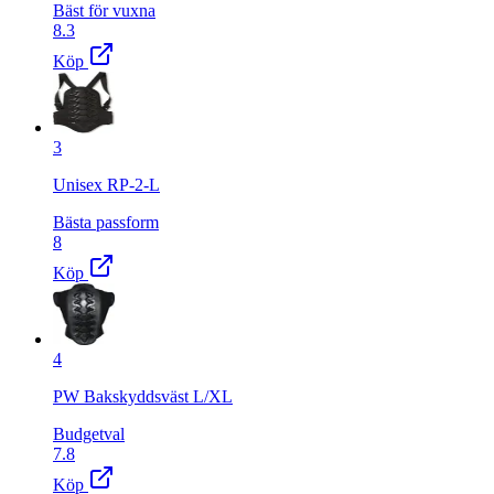
Bäst för vuxna
8.3
Köp
3
Unisex RP-2-L
Bästa passform
8
Köp
4
PW Bakskyddsväst L/XL
Budgetval
7.8
Köp