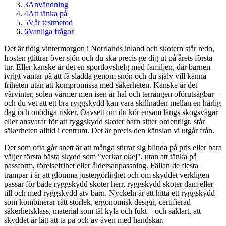
3
Användning
4
Att tänka på
5
Vår testmetod
6
Vanliga frågor
Det är tidig vintermorgon i Norrlands inland och skotern står redo,
frosten glittrar över sjön och du ska precis ge dig ut på årets första
tur. Eller kanske är det en sportlovshelg med familjen, där barnen
ivrigt väntar på att få sladda genom snön och du själv vill känna
friheten utan att kompromissa med säkerheten. Kanske är det
vårvinter, solen värmer men isen är hal och terrängen oförutsägbar –
och du vet att ett bra ryggskydd kan vara skillnaden mellan en härlig
dag och onödiga risker. Oavsett om du kör ensam längs skogsvägar
eller ansvarar för att ryggskydd skoter barn sitter ordentligt, står
säkerheten alltid i centrum. Det är precis den känslan vi utgår från.
Det som ofta går snett är att många stirrar sig blinda på pris eller bara
väljer första bästa skydd som "verkar okej", utan att tänka på
passform, rörelsefrihet eller åldersanpassning. Fällan de flesta
trampar i är att glömma justergörlighet och om skyddet verkligen
passar för både ryggskydd skoter herr, ryggskydd skoter dam eller
till och med ryggskydd atv barn. Nyckeln är att hitta ett ryggskydd
som kombinerar rätt storlek, ergonomisk design, certifierad
säkerhetsklass, material som tål kyla och fukt – och såklart, att
skyddet är lätt att ta på och av även med handskar.