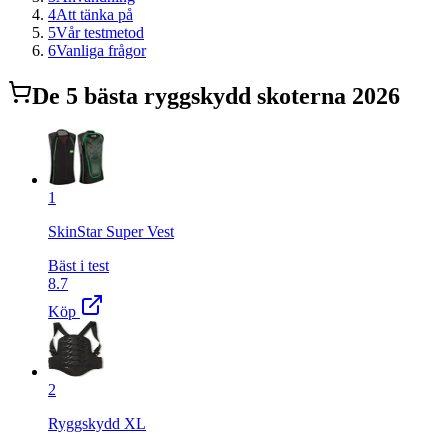
4
Att tänka på
5
Vår testmetod
6
Vanliga frågor
De
5
bästa
ryggskydd skoter
na 2026
1
SkinStar Super Vest
Bäst i test
8.7
Köp
2
Ryggskydd XL