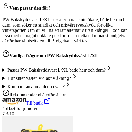
Vem passar den för?
PW Bakskyddsväst L/XL passar vuxna skoteråkare, både herr och
dam, som söker ett smidigt och prisvärt ryggskydd för olika
vintersporter. Om du vill ha ett lätt alternativ utan krångel – och kan
leva med en något enklare passform – är detta ett utmärkt budgetval,
därför har vi utsett den till Budgetval i vårt test.
Vanliga frågor om
PW Bakskyddsväst L/XL
Passar PW Bakskyddsväst L/XL både herr och dam?
Hur sitter västen vid aktiv åkning?
Kan barn använda denna väst?
Rekommenderad återförsäljare
Till butik
#
5
Bäst för juniorer
7.3
/10