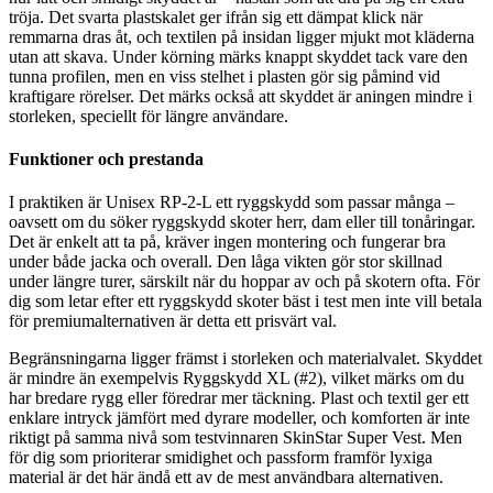
tröja. Det svarta plastskalet ger ifrån sig ett dämpat klick när
remmarna dras åt, och textilen på insidan ligger mjukt mot kläderna
utan att skava. Under körning märks knappt skyddet tack vare den
tunna profilen, men en viss stelhet i plasten gör sig påmind vid
kraftigare rörelser. Det märks också att skyddet är aningen mindre i
storleken, speciellt för längre användare.
Funktioner och prestanda
I praktiken är Unisex RP-2-L ett ryggskydd som passar många –
oavsett om du söker ryggskydd skoter herr, dam eller till tonåringar.
Det är enkelt att ta på, kräver ingen montering och fungerar bra
under både jacka och overall. Den låga vikten gör stor skillnad
under längre turer, särskilt när du hoppar av och på skotern ofta. För
dig som letar efter ett ryggskydd skoter bäst i test men inte vill betala
för premiumalternativen är detta ett prisvärt val.
Begränsningarna ligger främst i storleken och materialvalet. Skyddet
är mindre än exempelvis Ryggskydd XL (#2), vilket märks om du
har bredare rygg eller föredrar mer täckning. Plast och textil ger ett
enklare intryck jämfört med dyrare modeller, och komforten är inte
riktigt på samma nivå som testvinnaren SkinStar Super Vest. Men
för dig som prioriterar smidighet och passform framför lyxiga
material är det här ändå ett av de mest användbara alternativen.