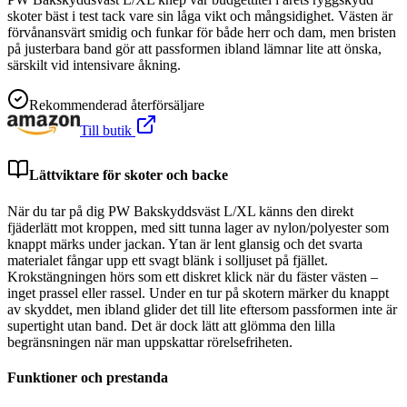
skoter bäst i test tack vare sin låga vikt och mångsidighet. Västen är
förvånansvärt smidig och funkar för både herr och dam, men bristen
på justerbara band gör att passformen ibland lämnar lite att önska,
särskilt vid intensivare åkning.
Rekommenderad återförsäljare
Till butik
Lättviktare för skoter och backe
När du tar på dig PW Bakskyddsväst L/XL känns den direkt
fjäderlätt mot kroppen, med sitt tunna lager av nylon/polyester som
knappt märks under jackan. Ytan är lent glansig och det svarta
materialet fångar upp ett svagt blänk i solljuset på fjället.
Krokstängningen hörs som ett diskret klick när du fäster västen –
inget prassel eller rassel. Under en tur på skotern märker du knappt
av skyddet, men ibland glider det till lite eftersom passformen inte är
supertight utan band. Det är dock lätt att glömma den lilla
begränsningen när man uppskattar rörelsefriheten.
Funktioner och prestanda