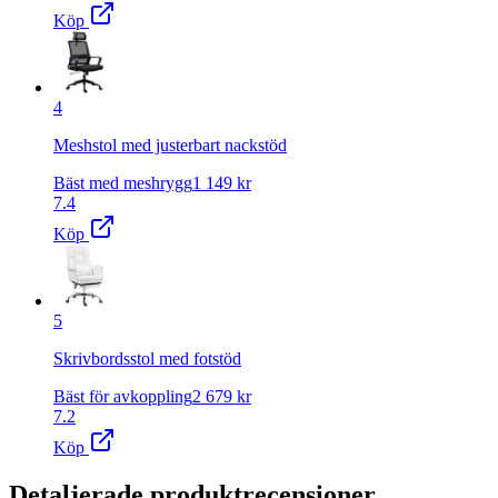
Köp
4
Meshstol med justerbart nackstöd
Bäst med meshrygg
1 149
kr
7.4
Köp
5
Skrivbordsstol med fotstöd
Bäst för avkoppling
2 679
kr
7.2
Köp
Detaljerade produktrecensioner