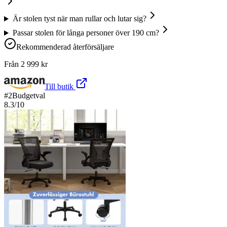
Är stolen tyst när man rullar och lutar sig?
Passar stolen för långa personer över 190 cm?
Rekommenderad återförsäljare
Från
2 999
kr
Till butik
#
2
Budgetval
8.3
/10