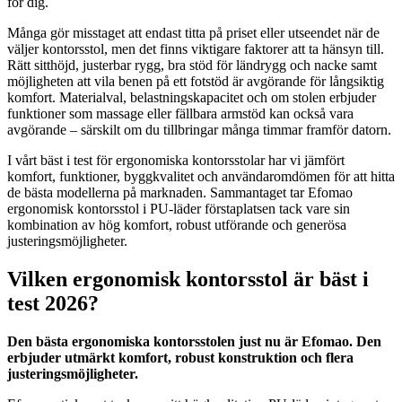
för dig.
Många gör misstaget att endast titta på priset eller utseendet när de
väljer kontorsstol, men det finns viktigare faktorer att ta hänsyn till.
Rätt sitthöjd, justerbar rygg, bra stöd för ländrygg och nacke samt
möjligheten att vila benen på ett fotstöd är avgörande för långsiktig
komfort. Materialval, belastningskapacitet och om stolen erbjuder
funktioner som massage eller fällbara armstöd kan också vara
avgörande – särskilt om du tillbringar många timmar framför datorn.
I vårt bäst i test för ergonomiska kontorsstolar har vi jämfört
komfort, funktioner, byggkvalitet och användaromdömen för att hitta
de bästa modellerna på marknaden. Sammantaget tar Efomao
ergonomisk kontorsstol i PU-läder förstaplatsen tack vare sin
kombination av hög komfort, robust utförande och generösa
justeringsmöjligheter.
Vilken ergonomisk kontorsstol är bäst i
test 2026?
Den bästa ergonomiska kontorsstolen just nu är Efomao. Den
erbjuder utmärkt komfort, robust konstruktion och flera
justeringsmöjligheter.