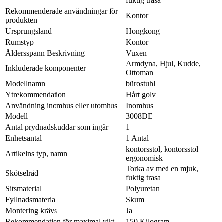
fuktig trasa
Rekommenderade användningar för
Kontor
produkten
Ursprungsland
Hongkong
Rumstyp
Kontor
Åldersspann Beskrivning
Vuxen
Armdyna, Hjul, Kudde,
Inkluderade komponenter
Ottoman
Modellnamn
bürostuhl
Ytrekommendation
Hårt golv
Användning inomhus eller utomhus
Inomhus
Modell
3008DE
Antal prydnadskuddar som ingår
1
Enhetsantal
1 Antal
kontorsstol, kontorsstol
Artikelns typ, namn
ergonomisk
Torka av med en mjuk,
Skötselråd
fuktig trasa
Sitsmaterial
Polyuretan
Fyllnadsmaterial
Skum
Montering krävs
Ja
Rekommendation för maximal vikt
150 Kilogram