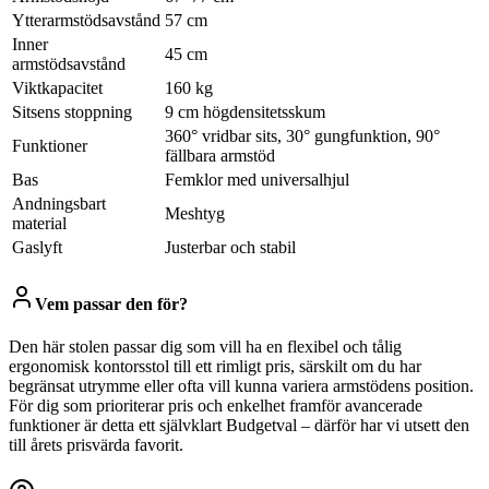
Ytterarmstödsavstånd
57 cm
Inner
45 cm
armstödsavstånd
Viktkapacitet
160 kg
Sitsens stoppning
9 cm högdensitetsskum
360° vridbar sits, 30° gungfunktion, 90°
Funktioner
fällbara armstöd
Bas
Femklor med universalhjul
Andningsbart
Meshtyg
material
Gaslyft
Justerbar och stabil
Vem passar den för?
Den här stolen passar dig som vill ha en flexibel och tålig
ergonomisk kontorsstol till ett rimligt pris, särskilt om du har
begränsat utrymme eller ofta vill kunna variera armstödens position.
För dig som prioriterar pris och enkelhet framför avancerade
funktioner är detta ett självklart Budgetval – därför har vi utsett den
till årets prisvärda favorit.