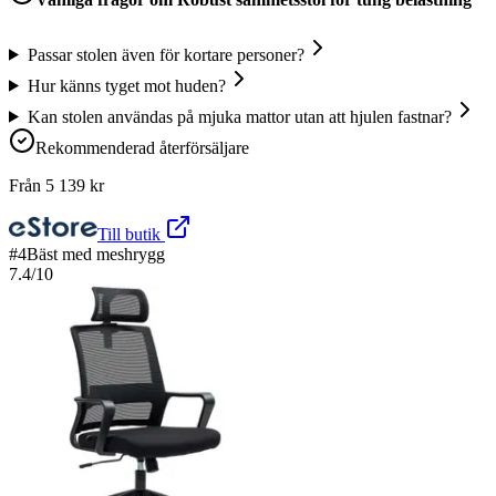
Passar stolen även för kortare personer?
Hur känns tyget mot huden?
Kan stolen användas på mjuka mattor utan att hjulen fastnar?
Rekommenderad återförsäljare
Från
5 139
kr
Till butik
#
4
Bäst med meshrygg
7.4
/10