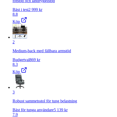
fotstöd och ländryggsstöd
Bäst i test
2 999
kr
8.8
Köp
2
Medium-back med fällbara armstöd
Budgetval
869
kr
8.3
Köp
3
Robust sammetsstol för tung belastning
Bäst för tunga användare
5 139
kr
7.9