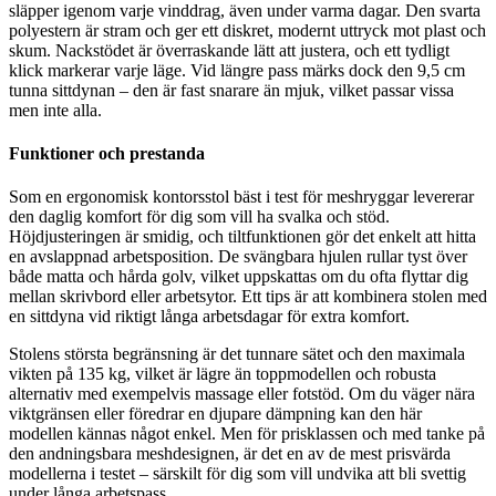
släpper igenom varje vinddrag, även under varma dagar. Den svarta
polyestern är stram och ger ett diskret, modernt uttryck mot plast och
skum. Nackstödet är överraskande lätt att justera, och ett tydligt
klick markerar varje läge. Vid längre pass märks dock den 9,5 cm
tunna sittdynan – den är fast snarare än mjuk, vilket passar vissa
men inte alla.
Funktioner och prestanda
Som en ergonomisk kontorsstol bäst i test för meshryggar levererar
den daglig komfort för dig som vill ha svalka och stöd.
Höjdjusteringen är smidig, och tiltfunktionen gör det enkelt att hitta
en avslappnad arbetsposition. De svängbara hjulen rullar tyst över
både matta och hårda golv, vilket uppskattas om du ofta flyttar dig
mellan skrivbord eller arbetsytor. Ett tips är att kombinera stolen med
en sittdyna vid riktigt långa arbetsdagar för extra komfort.
Stolens största begränsning är det tunnare sätet och den maximala
vikten på 135 kg, vilket är lägre än toppmodellen och robusta
alternativ med exempelvis massage eller fotstöd. Om du väger nära
viktgränsen eller föredrar en djupare dämpning kan den här
modellen kännas något enkel. Men för prisklassen och med tanke på
den andningsbara meshdesignen, är det en av de mest prisvärda
modellerna i testet – särskilt för dig som vill undvika att bli svettig
under långa arbetspass.