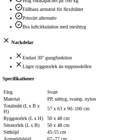
Hög viktkapacitet på 160 kg
Fällbara armstöd för flexibilitet
Prisvärt alternativ
Bra luftcirkulation med meshtyg
Nackdelar
Endast 30° gungfunktion
Lägre ryggstorlek än toppmodellen
Specifikationer
Färg
Svart
Material
PP, nättyg, svamp, nylon
Totalmått (L x B x
57 x 63 x 90–100 cm
H)
Ryggstorlek (L x H)
50 x 48 cm
Sitsstorlek (L x B)
50 x 48 cm
Sitthöjd
45-55 cm
Armstödshöjd
67–77 cm