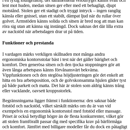
i en lyxig loungefåtölj: det sammetslena velourtyget känns svalt och
lent mot huden, medan sitsen ger efter med ett behagligt, djupt
motstånd. Stolen ger ett stadigt och tryggt intryck – ingen ranglig
känsla eller gnissel, utan ett stabilt, dämpat ljud när du rullar över
golvet. Armstöden känns solida och sitsen är bred nog att man kan
röra sig utan att känna sig instängd. Dock saknas det där lilla extra
av nackstöd när arbetsdagen drar ut på tiden.
Funktioner och prestanda
I vardagen märks verkligen skillnaden mot många andra
ergonomiska kontorsstolar bäst i test när det gäller bärighet och
komfort. Den generösa sitsen och den tjocka stoppningen gör att
även långa arbetspass känns förvånansvärt bekväma.
Vippfunktionen och den steglösa höjdjusteringen gör det enkelt att
hitta en bra arbetsposition, och de golvskonsamma hjulen glider tyst
på både parkett och matta. Det här är stolen som aldrig känns trång
eller vacklande, oavsett kroppsstorlek.
Begränsningarna ligger främst i funktionerna: den saknar både
fotstöd och nackstöd, vilket särskilt märks om du är van vid
exempelvis en ergonomisk kontorsstol med fotstöd eller massage.
Priset är också betydligt högre än de flesta konkurrenter, vilket gör
att stolen framförallt passar dig med specifika krav på bärförmåga
och komfort. Jämfört med billigare modeller får du dock en påtagligt