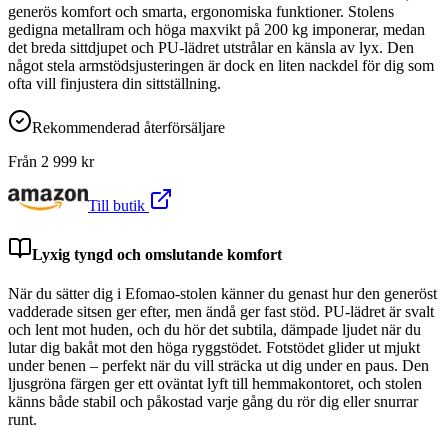
generös komfort och smarta, ergonomiska funktioner. Stolens
gedigna metallram och höga maxvikt på 200 kg imponerar, medan
det breda sittdjupet och PU-lädret utstrålar en känsla av lyx. Den
något stela armstödsjusteringen är dock en liten nackdel för dig som
ofta vill finjustera din sittställning.
Rekommenderad återförsäljare
Från
2 999
kr
Till butik
Lyxig tyngd och omslutande komfort
När du sätter dig i Efomao-stolen känner du genast hur den generöst
vadderade sitsen ger efter, men ändå ger fast stöd. PU-lädret är svalt
och lent mot huden, och du hör det subtila, dämpade ljudet när du
lutar dig bakåt mot den höga ryggstödet. Fotstödet glider ut mjukt
under benen – perfekt när du vill sträcka ut dig under en paus. Den
ljusgröna färgen ger ett oväntat lyft till hemmakontoret, och stolen
känns både stabil och påkostad varje gång du rör dig eller snurrar
runt.