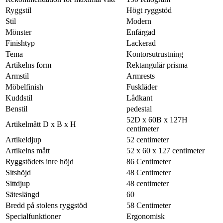
Ryggstil
Högt ryggstöd
Stil
Modern
Mönster
Enfärgad
Finishtyp
Lackerad
Tema
Kontorsutrustning
Artikelns form
Rektangulär prisma
Armstil
Armrests
Möbelfinish
Fuskläder
Kuddstil
Lådkant
Benstil
pedestal
52D x 60B x 127H
Artikelmått D x B x H
centimeter
Artikeldjup
52 centimeter
Artikelns mått
52 x 60 x 127 centimeter
Ryggstödets inre höjd
86 Centimeter
Sitshöjd
48 Centimeter
Sittdjup
48 centimeter
Säteslängd
60
Bredd på stolens ryggstöd
58 Centimeter
Specialfunktioner
Ergonomisk