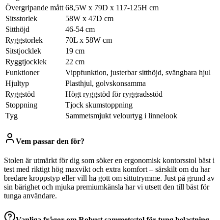
Övergripande mått
68,5W x 79D x 117-125H cm
Sitsstorlek
58W x 47D cm
Sitthöjd
46-54 cm
Ryggstorlek
70L x 58W cm
Sitstjocklek
19 cm
Ryggtjocklek
22 cm
Funktioner
Vippfunktion, justerbar sitthöjd, svängbara hjul
Hjultyp
Plasthjul, golvskonsamma
Ryggstöd
Högt ryggstöd för ryggradsstöd
Stoppning
Tjock skumstoppning
Tyg
Sammetsmjukt velourtyg i linnelook
Vem passar den för?
Stolen är utmärkt för dig som söker en ergonomisk kontorsstol bäst i
test med riktigt hög maxvikt och extra komfort – särskilt om du har
bredare kroppstyp eller vill ha gott om sittutrymme. Just på grund av
sin bärighet och mjuka premiumkänsla har vi utsett den till bäst för
tunga användare.
Vanliga frågor om
Robust sammetsstol för tung belastning