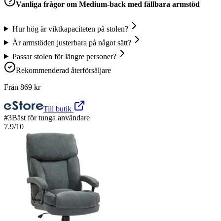
Vanliga frågor om
Medium-back med fällbara armstöd
Hur hög är viktkapaciteten på stolen?
Är armstöden justerbara på något sätt?
Passar stolen för längre personer?
Rekommenderad återförsäljare
Från
869
kr
Till butik
#
3
Bäst för tunga användare
7.9
/10