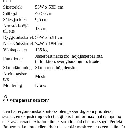
mått
Sitsstorlek
53W x 53D cm
Sitthöjd
46-56 cm
Sätestjocklek
9,5 cm
Armstödshöjd
18 cm
till sits
Ryggstödsstorlek
50W x 52H cm
Nackstödsstorlek
34W x 18H cm
Viktkapacitet
135 kg
Justerbart nackstöd, höjdjusterbar sits,
Funktioner
tiltfunktion, svängbara hjul och säte
Skumdämpning
Skum med hög densitet
Andningsbart
Mesh
tyg
Montering
Krävs
Vem passar den för?
Den här ergonomiska kontorsstolen passar dig som prioriterar
svalka, enkel justering och ett lågt pris framför maximal dämpning
eller avancerade extrafunktioner som fotstöd eller massage. Perfekt
för hemmakontoret eller arbetsplatser där meshryggens ventilation är