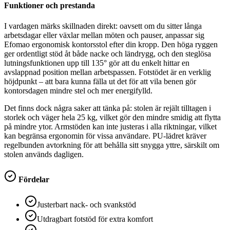
Funktioner och prestanda
I vardagen märks skillnaden direkt: oavsett om du sitter långa
arbetsdagar eller växlar mellan möten och pauser, anpassar sig
Efomao ergonomisk kontorsstol efter din kropp. Den höga ryggen
ger ordentligt stöd åt både nacke och ländrygg, och den steglösa
lutningsfunktionen upp till 135° gör att du enkelt hittar en
avslappnad position mellan arbetspassen. Fotstödet är en verklig
höjdpunkt – att bara kunna fälla ut det för att vila benen gör
kontorsdagen mindre stel och mer energifylld.
Det finns dock några saker att tänka på: stolen är rejält tilltagen i
storlek och väger hela 25 kg, vilket gör den mindre smidig att flytta
på mindre ytor. Armstöden kan inte justeras i alla riktningar, vilket
kan begränsa ergonomin för vissa användare. PU-lädret kräver
regelbunden avtorkning för att behålla sitt snygga yttre, särskilt om
stolen används dagligen.
Fördelar
Justerbart nack- och svankstöd
Utdragbart fotstöd för extra komfort