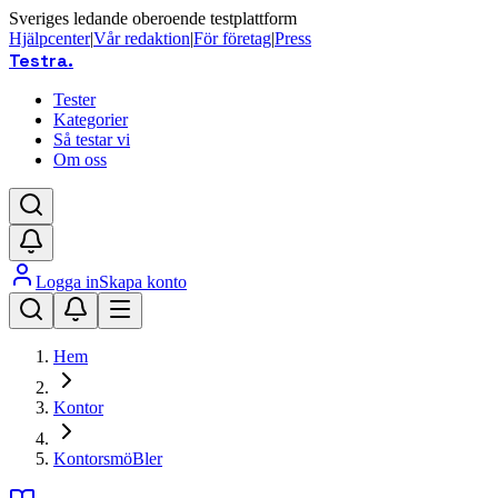
Sveriges ledande oberoende testplattform
Hjälpcenter
|
Vår redaktion
|
För företag
|
Press
Testra
.
Tester
Kategorier
Så testar vi
Om oss
Logga in
Skapa konto
Hem
Kontor
KontorsmöBler