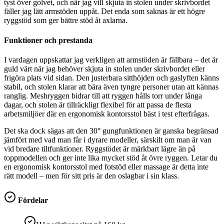
tyst över golvet, och när jag vill skjuta in stolen under skrivbordet
fäller jag lätt armstöden uppåt. Det enda som saknas är ett högre
ryggstöd som ger bättre stöd åt axlarna.
Funktioner och prestanda
I vardagen uppskattar jag verkligen att armstöden är fällbara – det är
guld värt när jag behöver skjuta in stolen under skrivbordet eller
frigöra plats vid sidan. Den justerbara sitthöjden och gaslyften känns
stabil, och stolen klarar att bära även tyngre personer utan att kännas
ranglig. Meshryggen bidrar till att ryggen hålls torr under långa
dagar, och stolen är tillräckligt flexibel för att passa de flesta
arbetsmiljöer där en ergonomisk kontorsstol bäst i test efterfrågas.
Det ska dock sägas att den 30° gungfunktionen är ganska begränsad
jämfört med vad man får i dyrare modeller, särskilt om man är van
vid bredare tiltfunktioner. Ryggstödet är märkbart lägre än på
toppmodellen och ger inte lika mycket stöd åt övre ryggen. Letar du
en ergonomisk kontorsstol med fotstöd eller massage är detta inte
rätt modell – men för sitt pris är den oslagbar i sin klass.
Fördelar