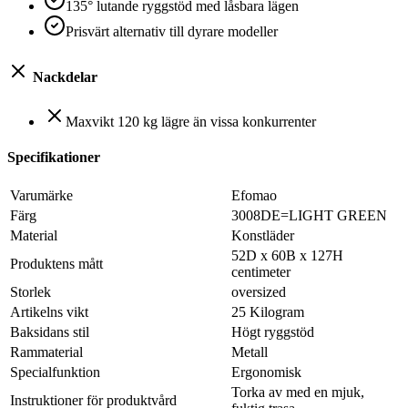
135° lutande ryggstöd med låsbara lägen
Prisvärt alternativ till dyrare modeller
Nackdelar
Maxvikt 120 kg lägre än vissa konkurrenter
Specifikationer
Varumärke
Efomao
Färg
3008DE=LIGHT GREEN
Material
Konstläder
52D x 60B x 127H
Produktens mått
centimeter
Storlek
oversized
Artikelns vikt
25 Kilogram
Baksidans stil
Högt ryggstöd
Rammaterial
Metall
Specialfunktion
Ergonomisk
Torka av med en mjuk,
Instruktioner för produktvård