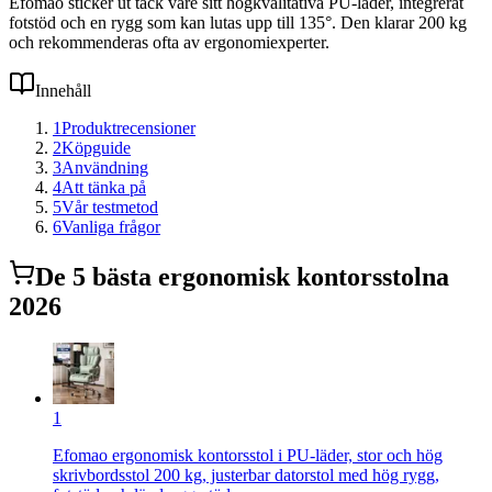
Efomao sticker ut tack vare sitt högkvalitativa PU-läder, integrerat
fotstöd och en rygg som kan lutas upp till 135°. Den klarar 200 kg
och rekommenderas ofta av ergonomiexperter.
Innehåll
1
Produktrecensioner
2
Köpguide
3
Användning
4
Att tänka på
5
Vår testmetod
6
Vanliga frågor
De
5
bästa
ergonomisk kontorsstol
na
2026
1
Efomao ergonomisk kontorsstol i PU-läder, stor och hög
skrivbordsstol 200 kg, justerbar datorstol med hög rygg,