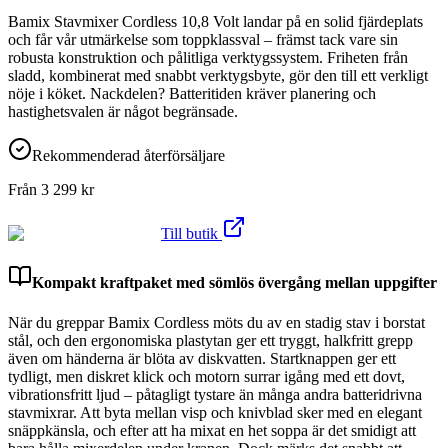
Bamix Stavmixer Cordless 10,8 Volt landar på en solid fjärdeplats
och får vår utmärkelse som toppklassval – främst tack vare sin
robusta konstruktion och pålitliga verktygssystem. Friheten från
sladd, kombinerat med snabbt verktygsbyte, gör den till ett verkligt
nöje i köket. Nackdelen? Batteritiden kräver planering och
hastighetsvalen är något begränsade.
Rekommenderad återförsäljare
Från
3 299
kr
Till butik
Kompakt kraftpaket med sömlös övergång mellan uppgifter
När du greppar Bamix Cordless möts du av en stadig stav i borstat
stål, och den ergonomiska plastytan ger ett tryggt, halkfritt grepp
även om händerna är blöta av diskvatten. Startknappen ger ett
tydligt, men diskret klick och motorn surrar igång med ett dovt,
vibrationsfritt ljud – påtagligt tystare än många andra batteridrivna
stavmixrar. Att byta mellan visp och knivblad sker med en elegant
snäppkänsla, och efter att ha mixat en het soppa är det smidigt att