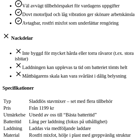
Väl avvägt tillbehörspaket för vardagens uppgifter
Dovt motorljud och låg vibration ger skönare arbetskänsla
Avtagbar, rostfri mixfot som underlättar rengöring
Nackdelar
Inte byggd för mycket hårda eller torra råvaror (t.ex. stora
isbitar)
Laddningen kan upplevas ta tid om batteriet tömts helt
Måttbägarens skala kan vara svårläst i dålig belysning
Specifikationer
Typ
Sladdlös stavmixer – set med flera tillbehör
Pris
Från 1199 kr
Utmärkelse
Utsedd av oss till “Bästa batteritid”
Batteritid
Lång per laddning (fokus på uthållighet)
Laddning
Laddas via medföljande laddare
Material
Rostfri mixfot, hölje i plast med greppvänlig struktur