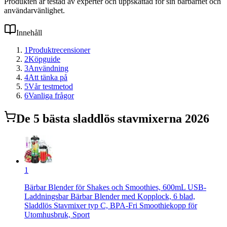
Produkten är testad av experter och uppskattad för sin bärbarhet och
användarvänlighet.
Innehåll
1
Produktrecensioner
2
Köpguide
3
Användning
4
Att tänka på
5
Vår testmetod
6
Vanliga frågor
De
5
bästa
sladdlös stavmixer
na 2026
1
Bärbar Blender för Shakes och Smoothies, 600mL USB-
Laddningsbar Bärbar Blender med Kopplock, 6 blad,
Sladdlös Stavmixer typ C, BPA-Fri Smoothiekopp för
Utomhusbruk, Sport