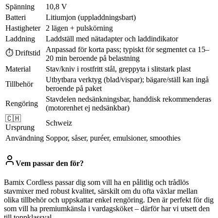
Spänning
10,8 V
Batteri
Litiumjon (uppladdningsbart)
Hastigheter
2 lägen + pulskörning
Laddning
Laddställ med nätadapter och laddindikator
Anpassad för korta pass; typiskt för segmentet ca 15–
⏱ Driftstid
20 min beroende på belastning
Material
Stav/kniv i rostfritt stål, greppyta i slitstark plast
Utbytbara verktyg (blad/vispar); bägare/ställ kan ingå
Tillbehör
beroende på paket
Stavdelen nedsänkningsbar, handdisk rekommenderas
Rengöring
(motorenhet ej nedsänkbar)
🇨🇭
Schweiz
Ursprung
Användning
Soppor, såser, puréer, emulsioner, smoothies
Vem passar den för?
Bamix Cordless passar dig som vill ha en pålitlig och trådlös
stavmixer med robust kvalitet, särskilt om du ofta växlar mellan
olika tillbehör och uppskattar enkel rengöring. Den är perfekt för dig
som vill ha premiumkänsla i vardagsköket – därför har vi utsett den
till toppklassval.