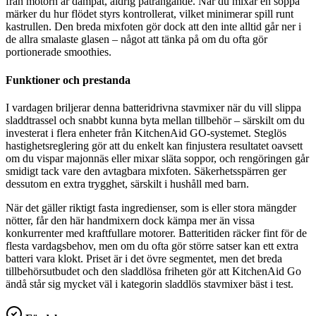
från motorn är dämpat, aldrig påträngande. När du mixar en soppa
märker du hur flödet styrs kontrollerat, vilket minimerar spill runt
kastrullen. Den breda mixfoten gör dock att den inte alltid går ner i
de allra smalaste glasen – något att tänka på om du ofta gör
portionerade smoothies.
Funktioner och prestanda
I vardagen briljerar denna batteridrivna stavmixer när du vill slippa
sladdtrassel och snabbt kunna byta mellan tillbehör – särskilt om du
investerat i flera enheter från KitchenAid GO-systemet. Steglös
hastighetsreglering gör att du enkelt kan finjustera resultatet oavsett
om du vispar majonnäs eller mixar släta soppor, och rengöringen går
smidigt tack vare den avtagbara mixfoten. Säkerhetsspärren ger
dessutom en extra trygghet, särskilt i hushåll med barn.
När det gäller riktigt fasta ingredienser, som is eller stora mängder
nötter, får den här handmixern dock kämpa mer än vissa
konkurrenter med kraftfullare motorer. Batteritiden räcker fint för de
flesta vardagsbehov, men om du ofta gör större satser kan ett extra
batteri vara klokt. Priset är i det övre segmentet, men det breda
tillbehörsutbudet och den sladdlösa friheten gör att KitchenAid Go
ändå står sig mycket väl i kategorin sladdlös stavmixer bäst i test.