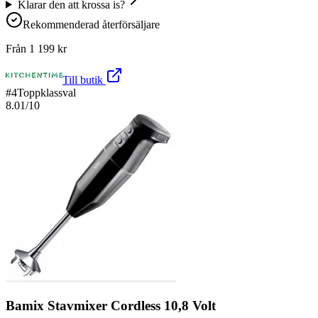
Klarar den att krossa is?
Rekommenderad återförsäljare
Från
1 199
kr
Till butik
#
4
Toppklassval
8.01
/10
Bamix Stavmixer Cordless 10,8 Volt