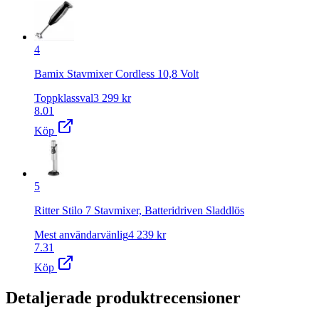
4
Bamix Stavmixer Cordless 10,8 Volt
Toppklassval
3 299
kr
8.01
Köp
5
Ritter Stilo 7 Stavmixer, Batteridriven Sladdlös
Mest användarvänlig
4 239
kr
7.31
Köp
Detaljerade produktrecensioner