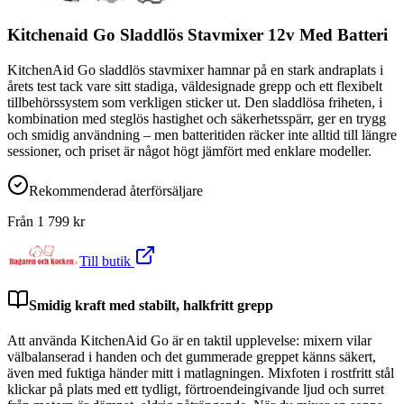
Kitchenaid Go Sladdlös Stavmixer 12v Med Batteri
KitchenAid Go sladdlös stavmixer hamnar på en stark andraplats i
årets test tack vare sitt stadiga, väldesignade grepp och ett flexibelt
tillbehörssystem som verkligen sticker ut. Den sladdlösa friheten, i
kombination med steglös hastighet och säkerhetsspärr, ger en trygg
och smidig användning – men batteritiden räcker inte alltid till längre
sessioner, och priset är något högt jämfört med enklare modeller.
Rekommenderad återförsäljare
Från
1 799
kr
Till butik
Smidig kraft med stabilt, halkfritt grepp
Att använda KitchenAid Go är en taktil upplevelse: mixern vilar
välbalanserad i handen och det gummerade greppet känns säkert,
även med fuktiga händer mitt i matlagningen. Mixfoten i rostfritt stål
klickar på plats med ett tydligt, förtroendeingivande ljud och surret