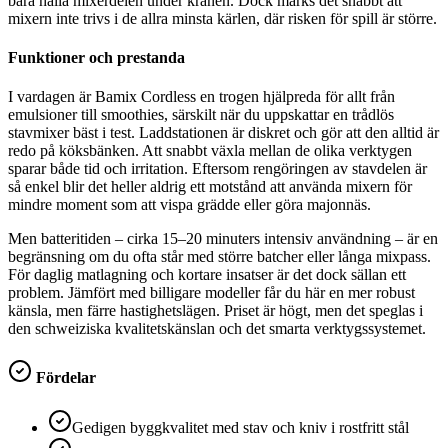
bara hålla mixerdelen under kranen. Dock märks det snabbt att
mixern inte trivs i de allra minsta kärlen, där risken för spill är större.
Funktioner och prestanda
I vardagen är Bamix Cordless en trogen hjälpreda för allt från
emulsioner till smoothies, särskilt när du uppskattar en trådlös
stavmixer bäst i test. Laddstationen är diskret och gör att den alltid är
redo på köksbänken. Att snabbt växla mellan de olika verktygen
sparar både tid och irritation. Eftersom rengöringen av stavdelen är
så enkel blir det heller aldrig ett motstånd att använda mixern för
mindre moment som att vispa grädde eller göra majonnäs.
Men batteritiden – cirka 15–20 minuters intensiv användning – är en
begränsning om du ofta står med större batcher eller långa mixpass.
För daglig matlagning och kortare insatser är det dock sällan ett
problem. Jämfört med billigare modeller får du här en mer robust
känsla, men färre hastighetslägen. Priset är högt, men det speglas i
den schweiziska kvalitetskänslan och det smarta verktygssystemet.
Fördelar
Gedigen byggkvalitet med stav och kniv i rostfritt stål