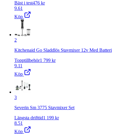
Bäst i test
476
kr
9.61
Köp
2
Kitchenaid Go Sladdlös Stavmixer 12v Med Batteri
Topptillbehör
1 799
kr
9.11
Köp
3
Severin Sm 3775 Stavmixer Set
Längsta drifttid
1 199
kr
8.51
Köp