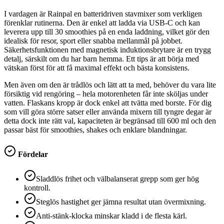
I vardagen är Rainpal en batteridriven stavmixer som verkligen
förenklar rutinerna. Den är enkel att ladda via USB-C och kan
leverera upp till 30 smoothies på en enda laddning, vilket gör den
idealisk för resor, sport eller snabba mellanmål på jobbet.
Säkerhetsfunktionen med magnetisk induktionsbrytare är en trygg
detalj, särskilt om du har barn hemma. Ett tips är att börja med
vätskan först för att få maximal effekt och bästa konsistens.
Men även om den är trådlös och lätt att ta med, behöver du vara lite
försiktig vid rengöring – hela motorenheten får inte sköljas under
vatten. Flaskans kropp är dock enkel att tvätta med borste. För dig
som vill göra större satser eller använda mixern till tyngre degar är
detta dock inte rätt val, kapaciteten är begränsad till 600 ml och den
passar bäst för smoothies, shakes och enklare blandningar.
Fördelar
Sladdlös frihet och välbalanserat grepp som ger hög
kontroll.
Steglös hastighet ger jämna resultat utan övermixning.
Anti-stänk-klocka minskar kladd i de flesta kärl.