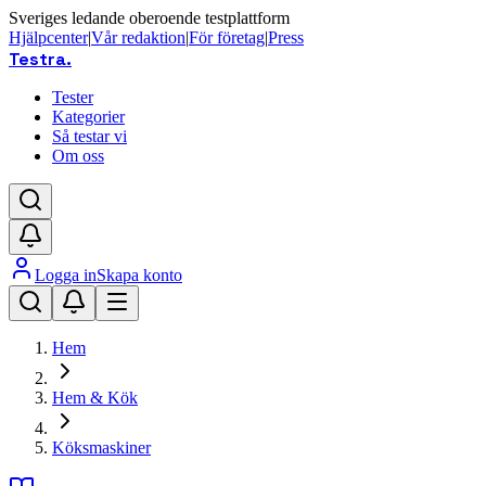
Sveriges ledande oberoende testplattform
Hjälpcenter
|
Vår redaktion
|
För företag
|
Press
Testra
.
Tester
Kategorier
Så testar vi
Om oss
Logga in
Skapa konto
Hem
Hem & Kök
Köksmaskiner