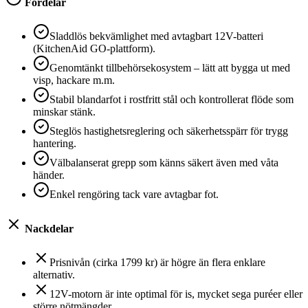
Fördelar
Sladdlös bekvämlighet med avtagbart 12V-batteri
(KitchenAid GO-plattform).
Genomtänkt tillbehörsekosystem – lätt att bygga ut med
visp, hackare m.m.
Stabil blandarfot i rostfritt stål och kontrollerat flöde som
minskar stänk.
Steglös hastighetsreglering och säkerhetsspärr för trygg
hantering.
Välbalanserat grepp som känns säkert även med våta
händer.
Enkel rengöring tack vare avtagbar fot.
Nackdelar
Prisnivån (cirka 1799 kr) är högre än flera enklare
alternativ.
12V-motorn är inte optimal för is, mycket sega puréer eller
större nötmängder.