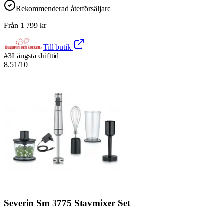
Rekommenderad återförsäljare
Från
1 799
kr
Till butik
#
3
Längsta drifttid
8.51
/10
Severin Sm 3775 Stavmixer Set