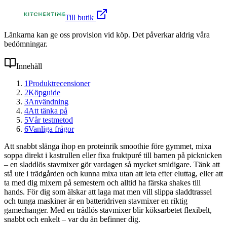
Till butik
Länkarna kan ge oss provision vid köp. Det påverkar aldrig våra
bedömningar.
Innehåll
1
Produktrecensioner
2
Köpguide
3
Användning
4
Att tänka på
5
Vår testmetod
6
Vanliga frågor
Att snabbt slänga ihop en proteinrik smoothie före gymmet, mixa
soppa direkt i kastrullen eller fixa fruktpuré till barnen på picknicken
– en sladdlös stavmixer gör vardagen så mycket smidigare. Tänk att
stå ute i trädgården och kunna mixa utan att leta efter eluttag, eller att
ta med dig mixern på semestern och alltid ha färska shakes till
hands. För dig som älskar att laga mat men vill slippa sladdtrassel
och tunga maskiner är en batteridriven stavmixer en riktig
gamechanger. Med en trådlös stavmixer blir köksarbetet flexibelt,
snabbt och enkelt – var du än befinner dig.