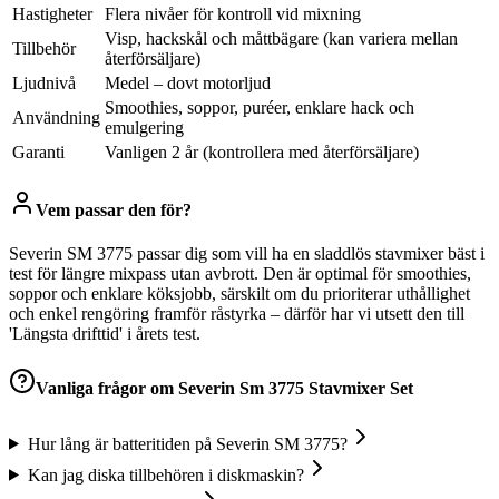
Hastigheter
Flera nivåer för kontroll vid mixning
Visp, hackskål och måttbägare (kan variera mellan
Tillbehör
återförsäljare)
Ljudnivå
Medel – dovt motorljud
Smoothies, soppor, puréer, enklare hack och
Användning
emulgering
Garanti
Vanligen 2 år (kontrollera med återförsäljare)
Vem passar den för?
Severin SM 3775 passar dig som vill ha en sladdlös stavmixer bäst i
test för längre mixpass utan avbrott. Den är optimal för smoothies,
soppor och enklare köksjobb, särskilt om du prioriterar uthållighet
och enkel rengöring framför råstyrka – därför har vi utsett den till
'Längsta drifttid' i årets test.
Vanliga frågor om
Severin Sm 3775 Stavmixer Set
Hur lång är batteritiden på Severin SM 3775?
Kan jag diska tillbehören i diskmaskin?