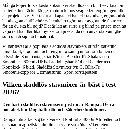
Många köper första bästa köksmixer sladdlös och blir besvikna när
batteriet inte räcker länge, motorn känns svag eller rengöringen blir
ett projekt i sig. Visste du att kapacitet batteri stavmixer, ergonomiskt
handtag, antal tillbehör och enkel rengöring är avgörande faktorer
för att du ska bli nöjd? Det är lätt att stirra sig blind på priset, men att
välja rätt handlar lika mycket om prestanda och användarvänlighet
som om design och material.
Vi har testat alla populära sladdlösa stavmixers utifrån batteritid,
mixerkraft, ergonomi och rengöring samt jämfört omdömen och
prisvärde. Sammantaget tar Bärbar Blender för Shakes och
Smoothies, 600mL USB-Laddningsbar Bärbar Blender med
Kopplock, 6 blad, Sladdlös Stavmixer typ C, BPA-Fri
Smoothiekopp för Utomhusbruk, Sport förstaplatsen.
Vilken sladdlös stavmixer är bäst i test
2026?
Den bästa sladdlösa stavmixern just nu är Rainpal. Den är
portabel, har lång batteritid och säkerhetsfunktioner.
Rainpal utmärker sig tack vare sitt kraftfulla 4000mAh-batteri och
en smart magnetisk induktionsbrytare som ökar säkerheten.