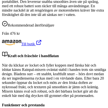
portabilitet. Den levererar snabba smoothies även ute på språng,
med ett robust batteri som räcker till många användningar. En
mindre nackdel är att rengöringen av motorenheten kräver lite extra
försiktighet då den inte tål att sänkas ner i vatten.
Rekommenderad återförsäljare
Från
476
kr
Till butik
Kraft och fräschör i handflatan
När du klickar av locket och fyller koppen med färska bär och
isbitar känns Rainpal-mixern oväntat stabil i handen trots sin smidiga
design. Bladens surr – ett snabbt, kraftfullt snurr – hörs dovt medan
du ser ingredienserna ryckas med i en virvlande dans. Efter bara 20
sekunder öppnar du locket och möts av den friska doften av
nykrossad frukt, och texturen på smoothien är jämn och krämig.
Mixern känns sval och robust, och det bärbara locket gör att du
enkelt bär med dig drycken till gymmet eller på promenaden.
Funktioner och prestanda