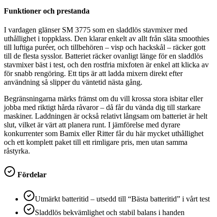
Funktioner och prestanda
I vardagen glänser SM 3775 som en sladdlös stavmixer med
uthållighet i toppklass. Den klarar enkelt av allt från släta smoothies
till luftiga puréer, och tillbehören – visp och hackskål – räcker gott
till de flesta sysslor. Batteriet räcker ovanligt länge för en sladdlös
stavmixer bäst i test, och den rostfria mixfoten är enkel att klicka av
för snabb rengöring. Ett tips är att ladda mixern direkt efter
användning så slipper du väntetid nästa gång.
Begränsningarna märks främst om du vill krossa stora isbitar eller
jobba med riktigt hårda råvaror – då får du vända dig till starkare
maskiner. Laddningen är också relativt långsam om batteriet är helt
slut, vilket är värt att planera runt. I jämförelse med dyrare
konkurrenter som Bamix eller Ritter får du här mycket uthållighet
och ett komplett paket till ett rimligare pris, men utan samma
råstyrka.
Fördelar
Utmärkt batteritid – utsedd till “Bästa batteritid” i vårt test
Sladdlös bekvämlighet och stabil balans i handen