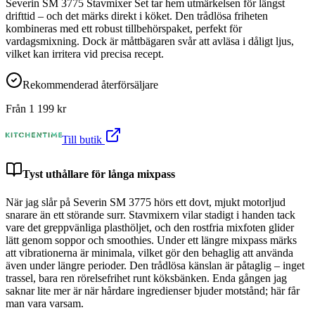
Severin SM 3775 Stavmixer Set tar hem utmärkelsen för längst
drifttid – och det märks direkt i köket. Den trådlösa friheten
kombineras med ett robust tillbehörspaket, perfekt för
vardagsmixning. Dock är måttbägaren svår att avläsa i dåligt ljus,
vilket kan irritera vid precisa recept.
Rekommenderad återförsäljare
Från
1 199
kr
Till butik
Tyst uthållare för långa mixpass
När jag slår på Severin SM 3775 hörs ett dovt, mjukt motorljud
snarare än ett störande surr. Stavmixern vilar stadigt i handen tack
vare det greppvänliga plasthöljet, och den rostfria mixfoten glider
lätt genom soppor och smoothies. Under ett längre mixpass märks
att vibrationerna är minimala, vilket gör den behaglig att använda
även under längre perioder. Den trådlösa känslan är påtaglig – inget
trassel, bara ren rörelsefrihet runt köksbänken. Enda gången jag
saknar lite mer är när hårdare ingredienser bjuder motstånd; här får
man vara varsam.