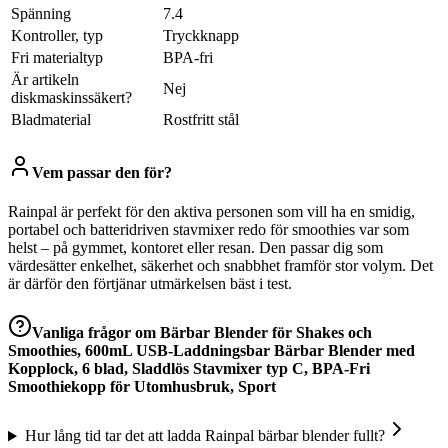
Spänning
7.4
Kontroller, typ
Tryckknapp
Fri materialtyp
BPA-fri
Är artikeln
Nej
diskmaskinssäkert?
Bladmaterial
Rostfritt stål
Vem passar den för?
Rainpal är perfekt för den aktiva personen som vill ha en smidig,
portabel och batteridriven stavmixer redo för smoothies var som
helst – på gymmet, kontoret eller resan. Den passar dig som
värdesätter enkelhet, säkerhet och snabbhet framför stor volym. Det
är därför den förtjänar utmärkelsen bäst i test.
Vanliga frågor om
Bärbar Blender för Shakes och
Smoothies, 600mL USB-Laddningsbar Bärbar Blender med
Kopplock, 6 blad, Sladdlös Stavmixer typ C, BPA-Fri
Smoothiekopp för Utomhusbruk, Sport
Hur lång tid tar det att ladda Rainpal bärbar blender fullt?