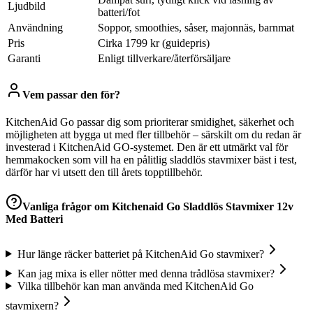
Ljudbild
batteri/fot
Användning
Soppor, smoothies, såser, majonnäs, barnmat
Pris
Cirka 1799 kr (guidepris)
Garanti
Enligt tillverkare/återförsäljare
Vem passar den för?
KitchenAid Go passar dig som prioriterar smidighet, säkerhet och
möjligheten att bygga ut med fler tillbehör – särskilt om du redan är
investerad i KitchenAid GO-systemet. Den är ett utmärkt val för
hemmakocken som vill ha en pålitlig sladdlös stavmixer bäst i test,
därför har vi utsett den till årets topptillbehör.
Vanliga frågor om
Kitchenaid Go Sladdlös Stavmixer 12v
Med Batteri
Hur länge räcker batteriet på KitchenAid Go stavmixer?
Kan jag mixa is eller nötter med denna trådlösa stavmixer?
Vilka tillbehör kan man använda med KitchenAid Go
stavmixern?