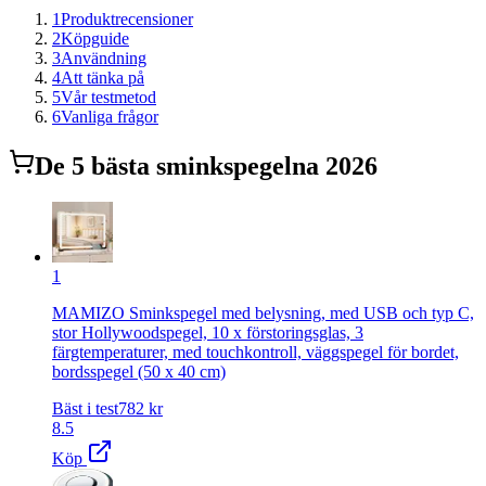
1
Produktrecensioner
2
Köpguide
3
Användning
4
Att tänka på
5
Vår testmetod
6
Vanliga frågor
De
5
bästa
sminkspegel
na 2026
1
MAMIZO Sminkspegel med belysning, med USB och typ C,
stor Hollywoodspegel, 10 x förstoringsglas, 3
färgtemperaturer, med touchkontroll, väggspegel för bordet,
bordsspegel (50 x 40 cm)
Bäst i test
782
kr
8.5
Köp