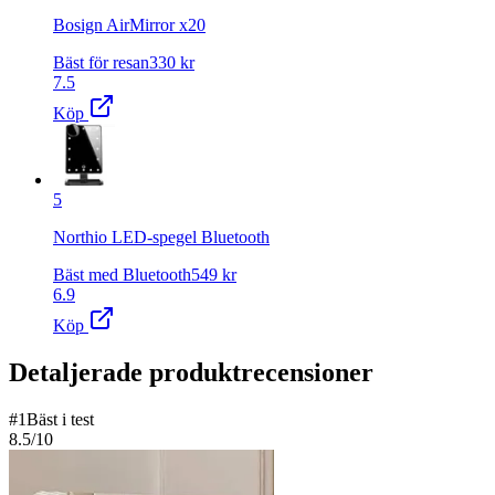
Bosign AirMirror x20
Bäst för resan
330
kr
7.5
Köp
5
Northio LED-spegel Bluetooth
Bäst med Bluetooth
549
kr
6.9
Köp
Detaljerade produktrecensioner
#
1
Bäst i test
8.5
/10