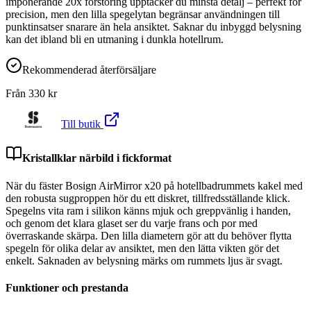
imponerande 20x förstoring upptäcker du minsta detalj – perfekt för
precision, men den lilla spegelytan begränsar användningen till
punktinsatser snarare än hela ansiktet. Saknar du inbyggd belysning
kan det ibland bli en utmaning i dunkla hotellrum.
Rekommenderad återförsäljare
Från
330
kr
Till butik
Kristallklar närbild i fickformat
När du fäster Bosign AirMirror x20 på hotellbadrummets kakel med
den robusta sugproppen hör du ett diskret, tillfredsställande klick.
Spegelns vita ram i silikon känns mjuk och greppvänlig i handen,
och genom det klara glaset ser du varje frans och por med
överraskande skärpa. Den lilla diametern gör att du behöver flytta
spegeln för olika delar av ansiktet, men den lätta vikten gör det
enkelt. Saknaden av belysning märks om rummets ljus är svagt.
Funktioner och prestanda