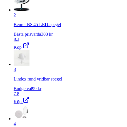
2
Beurer BS 45 LED-spegel
Bästa prisvärda
303
kr
8.3
Köp
3
Lindex rund vridbar spegel
Budgetval
99
kr
7.8
Köp
4