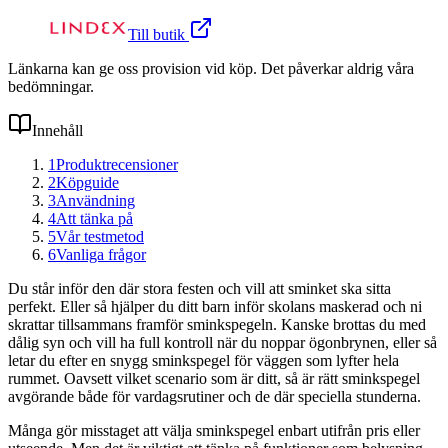
Till butik
Länkarna kan ge oss provision vid köp. Det påverkar aldrig våra
bedömningar.
Innehåll
1
Produktrecensioner
2
Köpguide
3
Användning
4
Att tänka på
5
Vår testmetod
6
Vanliga frågor
Du står inför den där stora festen och vill att sminket ska sitta
perfekt. Eller så hjälper du ditt barn inför skolans maskerad och ni
skrattar tillsammans framför sminkspegeln. Kanske brottas du med
dålig syn och vill ha full kontroll när du noppar ögonbrynen, eller så
letar du efter en snygg sminkspegel för väggen som lyfter hela
rummet. Oavsett vilket scenario som är ditt, så är rätt sminkspegel
avgörande både för vardagsrutiner och de där speciella stunderna.
Många gör misstaget att välja sminkspegel enbart utifrån pris eller