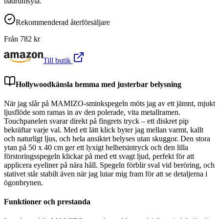
badrumsyta.
Rekommenderad återförsäljare
Från
782
kr
Till butik
Hollywoodkänsla hemma med justerbar belysning
När jag slår på MAMIZO-sminkspegeln möts jag av ett jämnt, mjukt
ljusflöde som ramas in av den polerade, vita metallramen.
Touchpanelen svarar direkt på fingrets tryck – ett diskret pip
bekräftar varje val. Med ett lätt klick byter jag mellan varmt, kallt
och naturligt ljus, och hela ansiktet belyses utan skuggor. Den stora
ytan på 50 x 40 cm ger ett lyxigt helhetsintryck och den lilla
förstoringsspegeln klickar på med ett svagt ljud, perfekt för att
applicera eyeliner på nära håll. Spegeln förblir sval vid beröring, och
stativet står stabilt även när jag lutar mig fram för att se detaljerna i
ögonbrynen.
Funktioner och prestanda