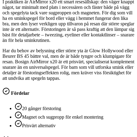
I praktiken är AirMirror x20 ett smart resesällskap: den väger knappt
något, tar minimalt med plats i necessären och fäster både på vägg
och spegelyta tack vare sugproppen och magneten. För dig som vill
ha en sminkspegel för bord eller vägg i hemmet fungerar den lika
bra, men den lyser verkligen upp tillvaron på resan där större speglar
inte är ett alternativ. Förstoringen är så pass kraftig att den lämpar sig
bäst för detaljarbete – tweezing, eyeliner eller kontaktlinser – snarare
än för hela sminkrutinen.
Har du behov av belysning eller större yta är Glow Hollywood eller
Beurer BS 45 bättre val, men de är både tyngre och klumpigare för
resan. Bosign AirMirror x20 är ett prisvärt, specialiserat komplement
snarare än en universalspegel. För barn som vill utforska smink eller
detaljer är förstoringseffekten rolig, men kräver viss försiktighet för
att undvika att spegeln tappas.
Fördelar
20 gånger förstoring
Magnet och sugpropp för enkel montering
Prisvärt alternativ