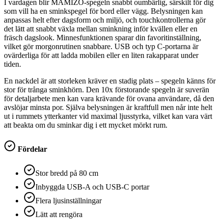
I vardagen blir MAMIZO-spegeln snabbt oumbärlig, särskilt för dig
som vill ha en sminkspegel för bord eller vägg. Belysningen kan
anpassas helt efter dagsform och miljö, och touchkontrollerna gör
det lätt att snabbt växla mellan sminkning inför kvällen eller en
fräsch dagslook. Minnesfunktionen sparar din favoritinställning,
vilket gör morgonrutinen snabbare. USB och typ C-portarna är
ovärderliga för att ladda mobilen eller en liten rakapparat under
tiden.
En nackdel är att storleken kräver en stadig plats – spegeln känns för
stor för trånga sminkhörn. Den 10x förstorande spegeln är suverän
för detaljarbete men kan vara krävande för ovana användare, då den
avslöjar minsta por. Själva belysningen är kraftfull men når inte helt
ut i rummets ytterkanter vid maximal ljusstyrka, vilket kan vara värt
att beakta om du sminkar dig i ett mycket mörkt rum.
Fördelar
Stor bredd på 80 cm
Inbyggda USB-A och USB-C portar
Flera ljusinställningar
Lätt att rengöra