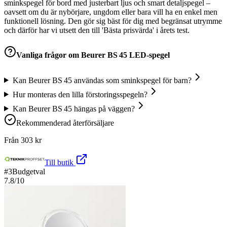
sminkspegel för bord med justerbart ljus och smart detaljspegel –
oavsett om du är nybörjare, ungdom eller bara vill ha en enkel men
funktionell lösning. Den gör sig bäst för dig med begränsat utrymme
och därför har vi utsett den till 'Bästa prisvärda' i årets test.
Vanliga frågor om
Beurer BS 45 LED-spegel
Kan Beurer BS 45 användas som sminkspegel för barn?
Hur monteras den lilla förstoringsspegeln?
Kan Beurer BS 45 hängas på väggen?
Rekommenderad återförsäljare
Från
303
kr
Till butik
#
3
Budgetval
7.8
/10