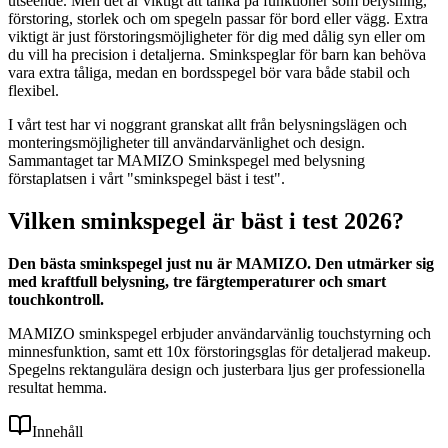
utseende. Men det är viktigt att tänka på funktioner som belysning,
förstoring, storlek och om spegeln passar för bord eller vägg. Extra
viktigt är just förstoringsmöjligheter för dig med dålig syn eller om
du vill ha precision i detaljerna. Sminkspeglar för barn kan behöva
vara extra tåliga, medan en bordsspegel bör vara både stabil och
flexibel.
I vårt test har vi noggrant granskat allt från belysningslägen och
monteringsmöjligheter till användarvänlighet och design.
Sammantaget tar MAMIZO Sminkspegel med belysning
förstaplatsen i vårt "sminkspegel bäst i test".
Vilken sminkspegel är bäst i test 2026?
Den bästa sminkspegel just nu är MAMIZO. Den utmärker sig
med kraftfull belysning, tre färgtemperaturer och smart
touchkontroll.
MAMIZO sminkspegel erbjuder användarvänlig touchstyrning och
minnesfunktion, samt ett 10x förstoringsglas för detaljerad makeup.
Spegelns rektangulära design och justerbara ljus ger professionella
resultat hemma.
Innehåll