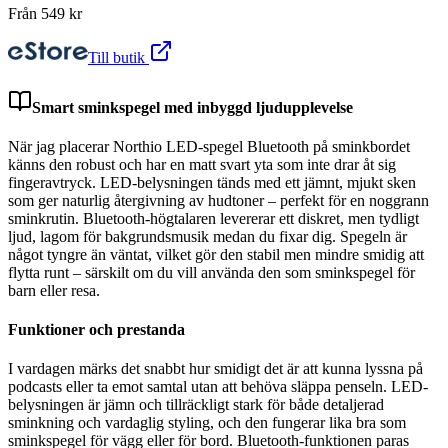
Från
549
kr
Till butik
Smart sminkspegel med inbyggd ljudupplevelse
När jag placerar Northio LED-spegel Bluetooth på sminkbordet
känns den robust och har en matt svart yta som inte drar åt sig
fingeravtryck. LED-belysningen tänds med ett jämnt, mjukt sken
som ger naturlig återgivning av hudtoner – perfekt för en noggrann
sminkrutin. Bluetooth-högtalaren levererar ett diskret, men tydligt
ljud, lagom för bakgrundsmusik medan du fixar dig. Spegeln är
något tyngre än väntat, vilket gör den stabil men mindre smidig att
flytta runt – särskilt om du vill använda den som sminkspegel för
barn eller resa.
Funktioner och prestanda
I vardagen märks det snabbt hur smidigt det är att kunna lyssna på
podcasts eller ta emot samtal utan att behöva släppa penseln. LED-
belysningen är jämn och tillräckligt stark för både detaljerad
sminkning och vardaglig styling, och den fungerar lika bra som
sminkspegel för vägg eller för bord. Bluetooth-funktionen paras