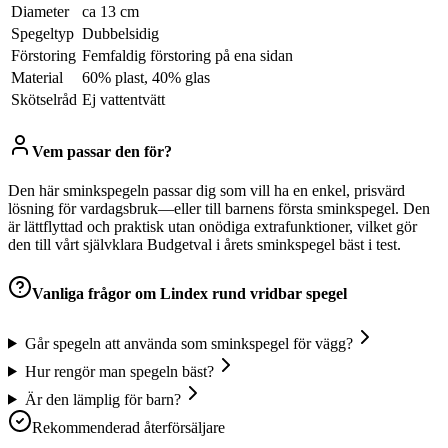
Diameter
ca 13 cm
Spegeltyp
Dubbelsidig
Förstoring
Femfaldig förstoring på ena sidan
Material
60% plast, 40% glas
Skötselråd
Ej vattentvätt
Vem passar den för?
Den här sminkspegeln passar dig som vill ha en enkel, prisvärd
lösning för vardagsbruk—eller till barnens första sminkspegel. Den
är lättflyttad och praktisk utan onödiga extrafunktioner, vilket gör
den till vårt självklara Budgetval i årets sminkspegel bäst i test.
Vanliga frågor om
Lindex rund vridbar spegel
Går spegeln att använda som sminkspegel för vägg?
Hur rengör man spegeln bäst?
Är den lämplig för barn?
Rekommenderad återförsäljare