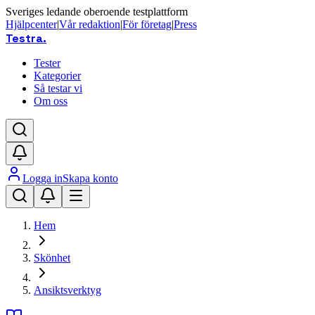
Sveriges ledande oberoende testplattform
Hjälpcenter
|
Vår redaktion
|
För företag
|
Press
Testra
.
Tester
Kategorier
Så testar vi
Om oss
Logga in
Skapa konto
Hem
Skönhet
Ansiktsverktyg