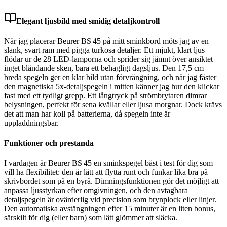
Elegant ljusbild med smidig detaljkontroll
När jag placerar Beurer BS 45 på mitt sminkbord möts jag av en
slank, svart ram med pigga turkosa detaljer. Ett mjukt, klart ljus
flödar ur de 28 LED-lamporna och sprider sig jämnt över ansiktet –
inget bländande sken, bara ett behagligt dagsljus. Den 17,5 cm
breda spegeln ger en klar bild utan förvrängning, och när jag fäster
den magnetiska 5x-detaljspegeln i mitten känner jag hur den klickar
fast med ett tydligt grepp. Ett långtryck på strömbrytaren dimrar
belysningen, perfekt för sena kvällar eller ljusa morgnar. Dock krävs
det att man har koll på batterierna, då spegeln inte är
uppladdningsbar.
Funktioner och prestanda
I vardagen är Beurer BS 45 en sminkspegel bäst i test för dig som
vill ha flexibilitet: den är lätt att flytta runt och funkar lika bra på
skrivbordet som på en byrå. Dimningsfunktionen gör det möjligt att
anpassa ljusstyrkan efter omgivningen, och den avtagbara
detaljspegeln är ovärderlig vid precision som brynplock eller linjer.
Den automatiska avstängningen efter 15 minuter är en liten bonus,
särskilt för dig (eller barn) som lätt glömmer att släcka.