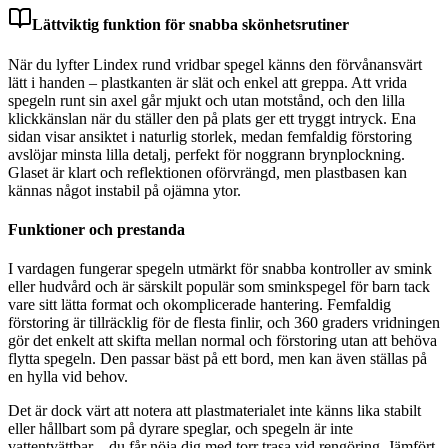
Lättviktig funktion för snabba skönhetsrutiner
När du lyfter Lindex rund vridbar spegel känns den förvånansvärt
lätt i handen – plastkanten är slät och enkel att greppa. Att vrida
spegeln runt sin axel går mjukt och utan motstånd, och den lilla
klickkänslan när du ställer den på plats ger ett tryggt intryck. Ena
sidan visar ansiktet i naturlig storlek, medan femfaldig förstoring
avslöjar minsta lilla detalj, perfekt för noggrann brynplockning.
Glaset är klart och reflektionen oförvrängd, men plastbasen kan
kännas något instabil på ojämna ytor.
Funktioner och prestanda
I vardagen fungerar spegeln utmärkt för snabba kontroller av smink
eller hudvård och är särskilt populär som sminkspegel för barn tack
vare sitt lätta format och okomplicerade hantering. Femfaldig
förstoring är tillräcklig för de flesta finlir, och 360 graders vridningen
gör det enkelt att skifta mellan normal och förstoring utan att behöva
flytta spegeln. Den passar bäst på ett bord, men kan även ställas på
en hylla vid behov.
Det är dock värt att notera att plastmaterialet inte känns lika stabilt
eller hållbart som på dyrare speglar, och spegeln är inte
vattentvättbar – du får nöja dig med torr trasa vid rengöring. Jämfört