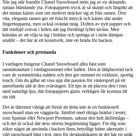
När jag står framför Chanel Snowboard möts jag av en skinande,
nästan bländande yta. Fotopapprets tryck är så skarpt och färgrikt att
det nästan känns som om motivet sträcker sig ut från ramen. Den
vita, eleganta ramen ger ett fräscht intryck och känns slät under
fingertopparna, men också oväntat tung. Doften av nytt papper och
lätt träslöjd svävar i luften när jag försiktigt lyfter tavlan. Men
känslan av att vilja ta tag i brädan och springa ut i snön dämpas
snabbt – det här är ett konstverk, inte en bräda för backen.
Funktioner och prestanda
I vardagen fungerar Chanel Snowboard allra bäst som
samtalsstartare i vardagsrummet eller hallen. Den är lättplacerad tack
vare de symmetriska måtten och den ger rummet en exklusiv, sportig
touch. Om du gillar att visa upp din passion för vintersport på ett
annorlunda sätt är den svårslagen. Ett tips är att placera den i rum
med naturligt ljus, där fotopapprets glans verkligen får komma till
sin rätt.
Det är däremot viktigt att förstå att detta inte är en funktionell
snowboard utan en väggtavla. Jämfört med riktiga brädor i testet,
som Spartan eller Newport Premium, saknar den helt åkförmåga –
och det är också där dess största begränsning ligger. För dig som
söker något att använda i backen finns betydligt bättre alternativ i
vårt snowboard bäst i test, men för designälskaren är det här en unik