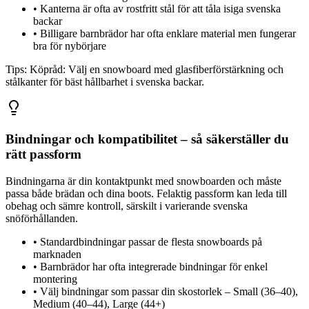
•
Kanterna är ofta av rostfritt stål för att tåla isiga svenska
backar
•
Billigare barnbrädor har ofta enklare material men fungerar
bra för nybörjare
Tips:
Köpråd: Välj en snowboard med glasfiberförstärkning och
stålkanter för bäst hållbarhet i svenska backar.
Bindningar och kompatibilitet – så säkerställer du
rätt passform
Bindningarna är din kontaktpunkt med snowboarden och måste
passa både brädan och dina boots. Felaktig passform kan leda till
obehag och sämre kontroll, särskilt i varierande svenska
snöförhållanden.
•
Standardbindningar passar de flesta snowboards på
marknaden
•
Barnbrädor har ofta integrerade bindningar för enkel
montering
•
Välj bindningar som passar din skostorlek – Small (36–40),
Medium (40–44), Large (44+)