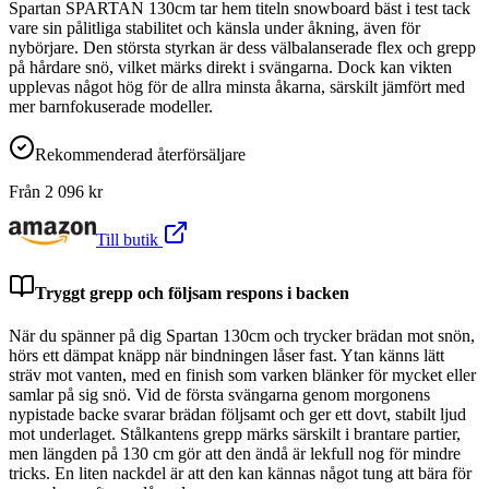
Spartan SPARTAN 130cm tar hem titeln snowboard bäst i test tack
vare sin pålitliga stabilitet och känsla under åkning, även för
nybörjare. Den största styrkan är dess välbalanserade flex och grepp
på hårdare snö, vilket märks direkt i svängarna. Dock kan vikten
upplevas något hög för de allra minsta åkarna, särskilt jämfört med
mer barnfokuserade modeller.
Rekommenderad återförsäljare
Från
2 096
kr
Till butik
Tryggt grepp och följsam respons i backen
När du spänner på dig Spartan 130cm och trycker brädan mot snön,
hörs ett dämpat knäpp när bindningen låser fast. Ytan känns lätt
sträv mot vanten, med en finish som varken blänker för mycket eller
samlar på sig snö. Vid de första svängarna genom morgonens
nypistade backe svarar brädan följsamt och ger ett dovt, stabilt ljud
mot underlaget. Stålkantens grepp märks särskilt i brantare partier,
men längden på 130 cm gör att den ändå är lekfull nog för mindre
tricks. En liten nackdel är att den kan kännas något tung att bära för