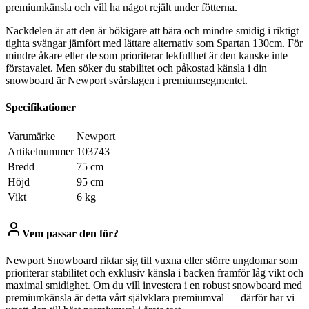
premiumkänsla och vill ha något rejält under fötterna.
Nackdelen är att den är bökigare att bära och mindre smidig i riktigt
tighta svängar jämfört med lättare alternativ som Spartan 130cm. För
mindre åkare eller de som prioriterar lekfullhet är den kanske inte
förstavalet. Men söker du stabilitet och påkostad känsla i din
snowboard är Newport svårslagen i premiumsegmentet.
Specifikationer
Varumärke
Newport
Artikelnummer
103743
Bredd
75 cm
Höjd
95 cm
Vikt
6 kg
Vem passar den för?
Newport Snowboard riktar sig till vuxna eller större ungdomar som
prioriterar stabilitet och exklusiv känsla i backen framför låg vikt och
maximal smidighet. Om du vill investera i en robust snowboard med
premiumkänsla är detta vårt självklara premiumval — därför har vi