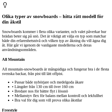
Olika typer av snowboards – hitta rätt modell för
din åkstil
Snowboards kommer i flera olika varianter, och valet påverkar hur
brädan beter sig på snö. Det är viktigt att välja en typ som matchar
både din erfarenhetsnivå och vilken typ av åkning du vill ägna dig
åt. Här går vi igenom de vanligaste modellerna och deras
användningsområden.
All Mountain
All mountain-snowboards är mångsidiga och fungerar bra i de flesta
svenska backar, från pist till lätt offpist.
•
Passar både nybörjare och medelgoda åkare
•
Längder från 130 cm till över 160 cm
•
Bredare nos för bättre flyt i lössnö
•
Mellanstyv flex för balans mellan kontroll och lekfullhet
•
Bra val för dig som vill prova olika åkstilar
Freestyle