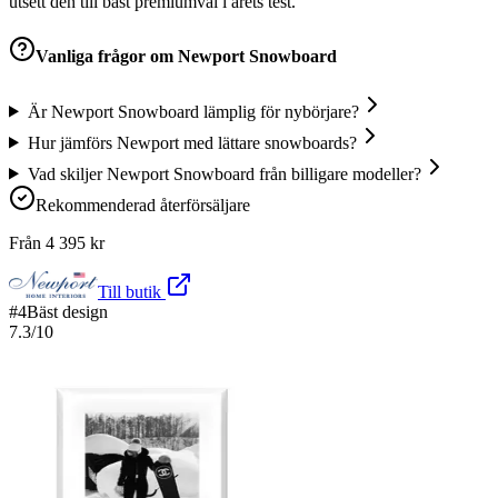
utsett den till bäst premiumval i årets test.
Vanliga frågor om
Newport Snowboard
Är Newport Snowboard lämplig för nybörjare?
Hur jämförs Newport med lättare snowboards?
Vad skiljer Newport Snowboard från billigare modeller?
Rekommenderad återförsäljare
Från
4 395
kr
Till butik
#
4
Bäst design
7.3
/10