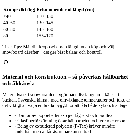
Kroppsvikt (kg)
Rekommenderad längd (cm)
<40
110–130
40–60
130–145
60–80
145–160
80+
155–170
Tips:
Tips: Mät din kroppsvikt och längd innan köp och välj
snowboard därefter – det ger bäst balans och kontroll.
Material och konstruktion – så påverkas hållbarhet
och åkkänsla
Materialvalet i snowboarden avgör både livslängd och känsla i
backen. I svenska klimat, med omväxlande temperaturer och fukt, är
det viktigt att välja en bräda byggd för att tåla både kyla och slitage.
•
Kärnor av poppel eller asp ger låg vikt och bra flex
•
Glasfiberförstärkning ökar hållbarheten och ger mer respons
•
Belag av extruderad polyeten (P-Tex) kräver mindre
underhåll men är långsammare än sintrad