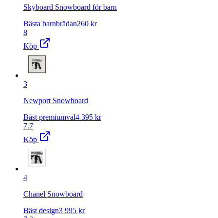
Skyboard Snowboard för barn
Bästa barnbrädan
260
kr
8
Köp
3
Newport Snowboard
Bäst premiumval
4 395
kr
7.7
Köp
4
Chanel Snowboard
Bäst design
3 995
kr