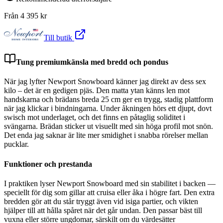
Från
4 395
kr
Till butik
Tung premiumkänsla med bredd och pondus
När jag lyfter Newport Snowboard känner jag direkt av dess sex
kilo – det är en gedigen pjäs. Den matta ytan känns len mot
handskarna och brädans breda 25 cm ger en trygg, stadig plattform
när jag klickar i bindningarna. Under åkningen hörs ett djupt, dovt
swisch mot underlaget, och det finns en påtaglig soliditet i
svängarna. Brädan sticker ut visuellt med sin höga profil mot snön.
Det enda jag saknar är lite mer smidighet i snabba rörelser mellan
pucklar.
Funktioner och prestanda
I praktiken lyser Newport Snowboard med sin stabilitet i backen —
speciellt för dig som gillar att cruisa eller åka i högre fart. Den extra
bredden gör att du står tryggt även vid isiga partier, och vikten
hjälper till att hålla spåret när det går undan. Den passar bäst till
vuxna eller större ungdomar, särskilt om du värdesätter