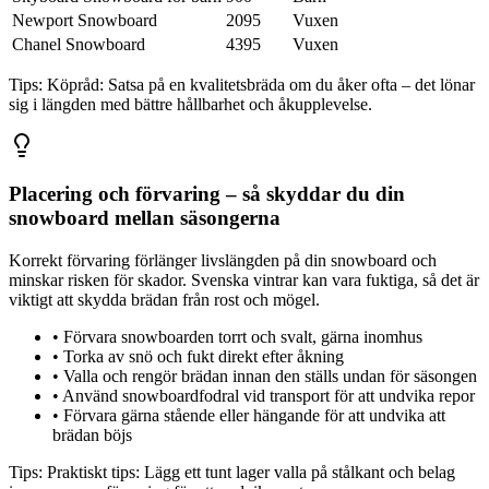
Newport Snowboard
2095
Vuxen
Chanel Snowboard
4395
Vuxen
Tips:
Köpråd: Satsa på en kvalitetsbräda om du åker ofta – det lönar
sig i längden med bättre hållbarhet och åkupplevelse.
Placering och förvaring – så skyddar du din
snowboard mellan säsongerna
Korrekt förvaring förlänger livslängden på din snowboard och
minskar risken för skador. Svenska vintrar kan vara fuktiga, så det är
viktigt att skydda brädan från rost och mögel.
•
Förvara snowboarden torrt och svalt, gärna inomhus
•
Torka av snö och fukt direkt efter åkning
•
Valla och rengör brädan innan den ställs undan för säsongen
•
Använd snowboardfodral vid transport för att undvika repor
•
Förvara gärna stående eller hängande för att undvika att
brädan böjs
Tips:
Praktiskt tips: Lägg ett tunt lager valla på stålkant och belag