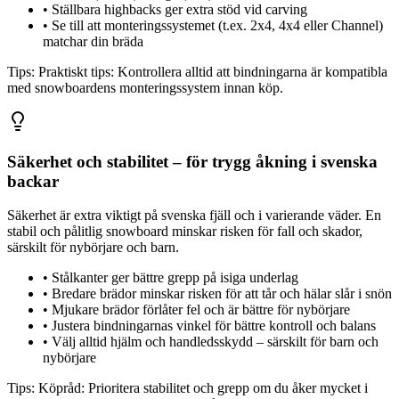
•
Ställbara highbacks ger extra stöd vid carving
•
Se till att monteringssystemet (t.ex. 2x4, 4x4 eller Channel)
matchar din bräda
Tips:
Praktiskt tips: Kontrollera alltid att bindningarna är kompatibla
med snowboardens monteringssystem innan köp.
Säkerhet och stabilitet – för trygg åkning i svenska
backar
Säkerhet är extra viktigt på svenska fjäll och i varierande väder. En
stabil och pålitlig snowboard minskar risken för fall och skador,
särskilt för nybörjare och barn.
•
Stålkanter ger bättre grepp på isiga underlag
•
Bredare brädor minskar risken för att tår och hälar slår i snön
•
Mjukare brädor förlåter fel och är bättre för nybörjare
•
Justera bindningarnas vinkel för bättre kontroll och balans
•
Välj alltid hjälm och handledsskydd – särskilt för barn och
nybörjare
Tips:
Köpråd: Prioritera stabilitet och grepp om du åker mycket i