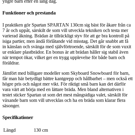
yngre barn efter en lång dag.
Funktioner och prestanda
I praktiken gör Spartan SPARTAN 130cm sig bäst för åkare från ca
7 år och uppåt, särskilt de som vill utveckla tekniken och testa mer
varierad åkning. Brädan är tillräckligt styv för att ge bra kontroll på
isiga partier, men ändå förlåtande vid misstag. Det går snabbt att få
in känslan och svänga med självförtroende, särskilt för de som vuxit
ur enklare plastbrädor. En bonus är att brädan håller sig stabil även
när tempot ökar, vilket ger en trygg upplevelse för både barn och
föräldrar.
Jämfört med billigare modeller som Skyboard Snowboard för barn,
får man här betydligt bättre kantgrepp och hållbarhet – men också ett
högre pris och något mer vikt. För riktigt små barn kan det därför
vara värt att börja med en lättare bräda. Men bland alternativen i
testet sticker Spartan ut som det mest mångsidiga valet, särskilt för
växande barn som vill utvecklas och ha en bräda som klarar flera
säsonger.
Specifikationer
Längd
130 cm