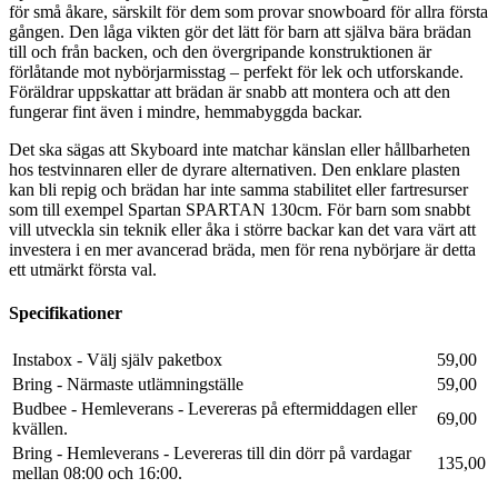
för små åkare, särskilt för dem som provar snowboard för allra första
gången. Den låga vikten gör det lätt för barn att själva bära brädan
till och från backen, och den övergripande konstruktionen är
förlåtande mot nybörjarmisstag – perfekt för lek och utforskande.
Föräldrar uppskattar att brädan är snabb att montera och att den
fungerar fint även i mindre, hemmabyggda backar.
Det ska sägas att Skyboard inte matchar känslan eller hållbarheten
hos testvinnaren eller de dyrare alternativen. Den enklare plasten
kan bli repig och brädan har inte samma stabilitet eller fartresurser
som till exempel Spartan SPARTAN 130cm. För barn som snabbt
vill utveckla sin teknik eller åka i större backar kan det vara värt att
investera i en mer avancerad bräda, men för rena nybörjare är detta
ett utmärkt första val.
Specifikationer
Instabox - Välj själv paketbox
59,00
Bring - Närmaste utlämningställe
59,00
Budbee - Hemleverans - Levereras på eftermiddagen eller
69,00
kvällen.
Bring - Hemleverans - Levereras till din dörr på vardagar
135,00
mellan 08:00 och 16:00.