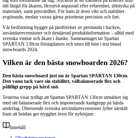
dig som fortfarande lär dig. Nyckeln är att fokusera på kriterier som
rätt längd för åkaren, flexnivå anpassad efter erfarenhet, slitstyrka på
materialet, samt prisvärdhet. För barn är även vikt och stabilitet
avgörande, medan vuxna gärna prioriterar precision och fart.
Vår bedömning bygger på jämförelser av prestanda i backen,
användarrecensioner och detaljerad produktinformation – alltid med
svenska vintrar och åkare i åtanke. Sammantaget tar Spartan
SPARTAN 130cm förstaplatsen och utses till bäst i test bland
snowboards 2024.
Vilken är den bästa snowboarden 2026?
Den bästa snowboard just nu är Spartan SPARTAN 130cm.
Den vann tack vare sin stabilitet, välbalanserade flex och
pålitligt grepp på hård snö.
Testerna visar tydligt att Spartan SPARTAN 130cm utmärker sig
med sitt balanserade flex och imponerande kantgrepp på hårda
underlag. Oberoende svenska användarrecensioner lyfter särskilt
fram att brädan ger trygghet även för nybörjare.
Innehåll
1
Produktrecensioner