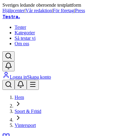
Sveriges ledande oberoende testplattform
Hjälpcenter
|
Vår redaktion
|
För företag
|
Press
Testra
.
Tester
Kategorier
Så testar vi
Om oss
Logga in
Skapa konto
Hem
Sport & Fritid
Vintersport