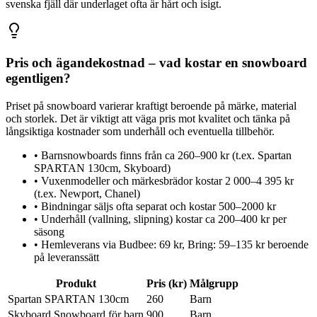
svenska fjäll där underlaget ofta är hårt och isigt.
Pris och ägandekostnad – vad kostar en snowboard
egentligen?
Priset på snowboard varierar kraftigt beroende på märke, material
och storlek. Det är viktigt att väga pris mot kvalitet och tänka på
långsiktiga kostnader som underhåll och eventuella tillbehör.
•
Barnsnowboards finns från ca 260–900 kr (t.ex. Spartan
SPARTAN 130cm, Skyboard)
•
Vuxenmodeller och märkesbrädor kostar 2 000–4 395 kr
(t.ex. Newport, Chanel)
•
Bindningar säljs ofta separat och kostar 500–2000 kr
•
Underhåll (vallning, slipning) kostar ca 200–400 kr per
säsong
•
Hemleverans via Budbee: 69 kr, Bring: 59–135 kr beroende
på leveranssätt
Produkt
Pris (kr)
Målgrupp
Spartan SPARTAN 130cm
260
Barn
Skyboard Snowboard för barn
900
Barn