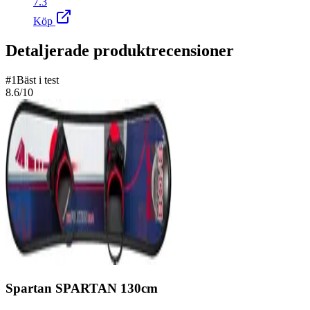
7.3
Köp
Detaljerade produktrecensioner
#
1
Bäst i test
8.6
/10
Spartan SPARTAN 130cm