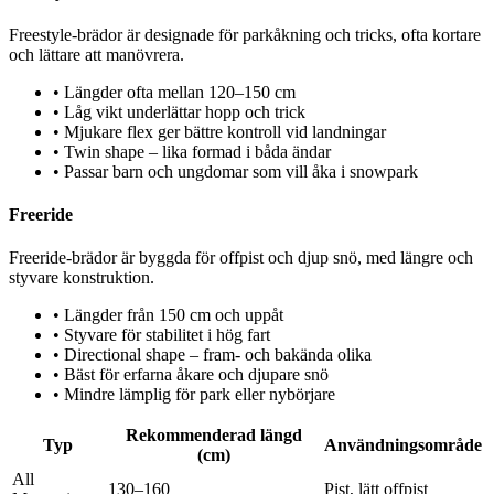
Freestyle-brädor är designade för parkåkning och tricks, ofta kortare
och lättare att manövrera.
•
Längder ofta mellan 120–150 cm
•
Låg vikt underlättar hopp och trick
•
Mjukare flex ger bättre kontroll vid landningar
•
Twin shape – lika formad i båda ändar
•
Passar barn och ungdomar som vill åka i snowpark
Freeride
Freeride-brädor är byggda för offpist och djup snö, med längre och
styvare konstruktion.
•
Längder från 150 cm och uppåt
•
Styvare för stabilitet i hög fart
•
Directional shape – fram- och bakända olika
•
Bäst för erfarna åkare och djupare snö
•
Mindre lämplig för park eller nybörjare
Rekommenderad längd
Typ
Användningsområde
(cm)
All
130–160
Pist, lätt offpist