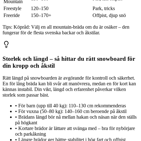
Mountain
Freestyle
120–150
Park, tricks
Freeride
150–170+
Offpist, djup snö
Tips:
Köpråd: Välj en all mountain-bräda om du är osäker – den
fungerar för de flesta svenska backar och åkstilar.
Storlek och längd – så hittar du rätt snowboard för
din kropp och åkstil
Rätt längd på snowboarden är avgörande för kontroll och säkerhet.
En för lång bräda kan bli svår att manövrera, medan en för kort kan
kännas instabil. Din vikt, längd och erfarenhet påverkar vilken
storlek som passar bäst.
•
För barn (upp till 40 kg): 110–130 cm rekommenderas
•
För vuxna (50–80 kg): 140–160 cm beroende på åkstil
•
Brädans längd bör nå mellan hakan och näsan när den ställs
på högkant
•
Kortare brädor är lättare att svänga med – bra för nybörjare
och parkåkning
•
Längre brädor ger bättre stabilitet i hög fart och offpist