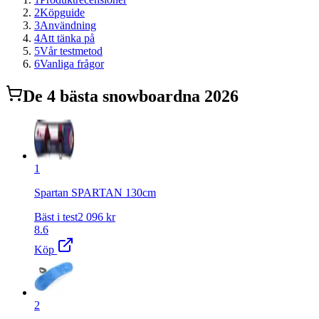
2
Köpguide
3
Användning
4
Att tänka på
5
Vår testmetod
6
Vanliga frågor
De
4
bästa
snowboard
na 2026
1
Spartan SPARTAN 130cm
Bäst i test
2 096
kr
8.6
Köp
2