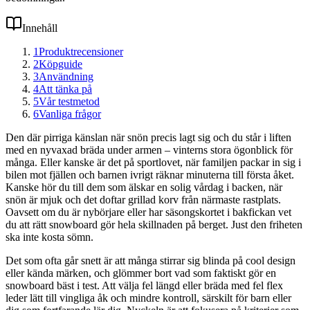
Innehåll
1
Produktrecensioner
2
Köpguide
3
Användning
4
Att tänka på
5
Vår testmetod
6
Vanliga frågor
Den där pirriga känslan när snön precis lagt sig och du står i liften
med en nyvaxad bräda under armen – vinterns stora ögonblick för
många. Eller kanske är det på sportlovet, när familjen packar in sig i
bilen mot fjällen och barnen ivrigt räknar minuterna till första åket.
Kanske hör du till dem som älskar en solig vårdag i backen, när
snön är mjuk och det doftar grillad korv från närmaste rastplats.
Oavsett om du är nybörjare eller har säsongskortet i bakfickan vet
du att rätt snowboard gör hela skillnaden på berget. Just den friheten
ska inte kosta sömn.
Det som ofta går snett är att många stirrar sig blinda på cool design
eller kända märken, och glömmer bort vad som faktiskt gör en
snowboard bäst i test. Att välja fel längd eller bräda med fel flex
leder lätt till vingliga åk och mindre kontroll, särskilt för barn eller