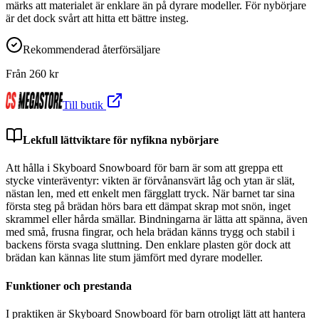
märks att materialet är enklare än på dyrare modeller. För nybörjare
är det dock svårt att hitta ett bättre insteg.
Rekommenderad återförsäljare
Från
260
kr
Till butik
Lekfull lättviktare för nyfikna nybörjare
Att hålla i Skyboard Snowboard för barn är som att greppa ett
stycke vinteräventyr: vikten är förvånansvärt låg och ytan är slät,
nästan len, med ett enkelt men färgglatt tryck. När barnet tar sina
första steg på brädan hörs bara ett dämpat skrap mot snön, inget
skrammel eller hårda smällar. Bindningarna är lätta att spänna, även
med små, frusna fingrar, och hela brädan känns trygg och stabil i
backens första svaga sluttning. Den enklare plasten gör dock att
brädan kan kännas lite stum jämfört med dyrare modeller.
Funktioner och prestanda
I praktiken är Skyboard Snowboard för barn otroligt lätt att hantera