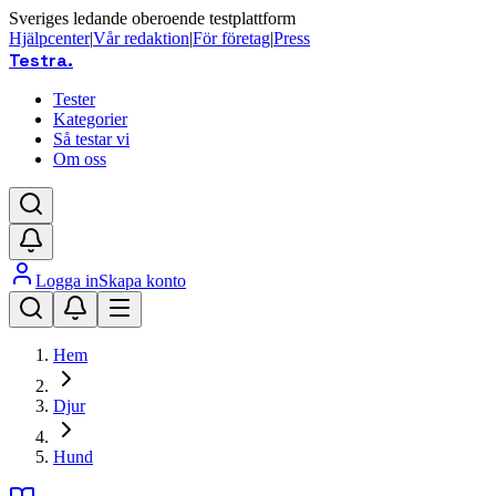
Sveriges ledande oberoende testplattform
Hjälpcenter
|
Vår redaktion
|
För företag
|
Press
Testra
.
Tester
Kategorier
Så testar vi
Om oss
Logga in
Skapa konto
Hem
Djur
Hund