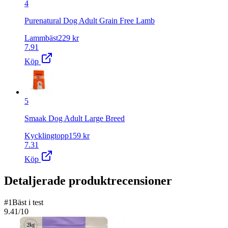
4
Purenatural Dog Adult Grain Free Lamb
Lammbäst
229
kr
7.91
Köp
5
Smaak Dog Adult Large Breed
Kycklingtopp
159
kr
7.31
Köp
Detaljerade produktrecensioner
#
1
Bäst i test
9.41
/10