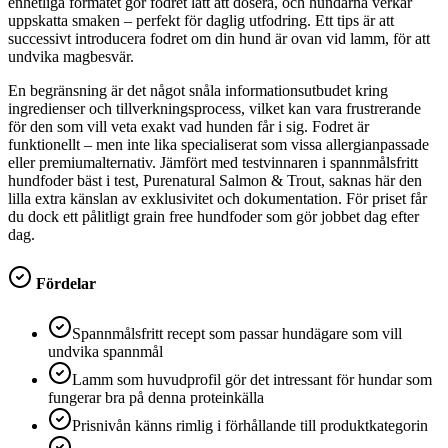
enhetliga formatet gör fodret lätt att dosera, och hundarna verkar
uppskatta smaken – perfekt för daglig utfodring. Ett tips är att
successivt introducera fodret om din hund är ovan vid lamm, för att
undvika magbesvär.
En begränsning är det något snåla informationsutbudet kring
ingredienser och tillverkningsprocess, vilket kan vara frustrerande
för den som vill veta exakt vad hunden får i sig. Fodret är
funktionellt – men inte lika specialiserat som vissa allergianpassade
eller premiumalternativ. Jämfört med testvinnaren i spannmålsfritt
hundfoder bäst i test, Purenatural Salmon & Trout, saknas här den
lilla extra känslan av exklusivitet och dokumentation. För priset får
du dock ett pålitligt grain free hundfoder som gör jobbet dag efter
dag.
Fördelar
Spannmålsfritt recept som passar hundägare som vill
undvika spannmål
Lamm som huvudprofil gör det intressant för hundar som
fungerar bra på denna proteinkälla
Prisnivån känns rimlig i förhållande till produktkategorin