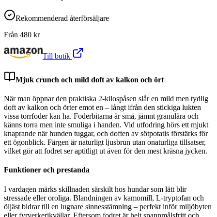
Rekommenderad återförsäljare
Från
480
kr
Till butik
Mjuk crunch och mild doft av kalkon och ört
När man öppnar den praktiska 2-kilospåsen slår en mild men tydlig
doft av kalkon och örter emot en – långt ifrån den stickiga lukten
vissa torrfoder kan ha. Foderbitarna är små, jämnt granulära och
känns torra men inte smuliga i handen. Vid utfodring hörs ett mjukt
knaprande när hunden tuggar, och doften av sötpotatis förstärks för
ett ögonblick. Färgen är naturligt ljusbrun utan onaturliga tillsatser,
vilket gör att fodret ser aptitligt ut även för den mest kräsna jycken.
Funktioner och prestanda
I vardagen märks skillnaden särskilt hos hundar som lätt blir
stressade eller oroliga. Blandningen av kamomill, L-tryptofan och
öljäst bidrar till en lugnare sinnesstämning – perfekt inför miljöbyten
eller fyrverkerikvällar. Eftersom fodret är helt spannmålsfritt och