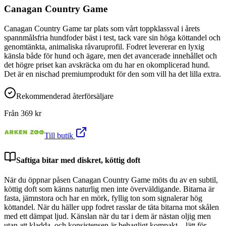
Canagan Country Game
Canagan Country Game tar plats som vårt toppklassval i årets
spannmålsfria hundfoder bäst i test, tack vare sin höga köttandel och
genomtänkta, animaliska råvaruprofil. Fodret levererar en lyxig
känsla både för hund och ägare, men det avancerade innehållet och
det högre priset kan avskräcka om du har en okomplicerad hund.
Det är en nischad premiumprodukt för den som vill ha det lilla extra.
Rekommenderad återförsäljare
Från
369
kr
Till butik
Saftiga bitar med diskret, köttig doft
När du öppnar påsen Canagan Country Game möts du av en subtil,
köttig doft som känns naturlig men inte överväldigande. Bitarna är
fasta, jämnstora och har en mörk, fyllig ton som signalerar hög
köttandel. När du häller upp fodret rasslar de täta bitarna mot skålen
med ett dämpat ljud. Känslan när du tar i dem är nästan oljig men
utan att kladda, och konsistensen är behagligt kompakt – lätt för