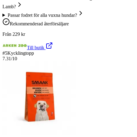
Lamb?
Passar fodret för alla vuxna hundar?
Rekommenderad återförsäljare
Från
229
kr
Till butik
#
5
Kycklingtopp
7.31
/10