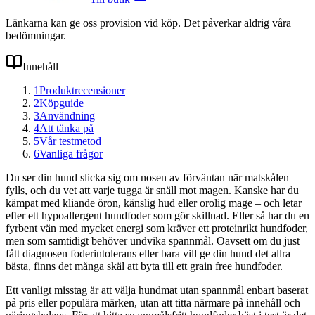
Länkarna kan ge oss provision vid köp. Det påverkar aldrig våra
bedömningar.
Innehåll
1
Produktrecensioner
2
Köpguide
3
Användning
4
Att tänka på
5
Vår testmetod
6
Vanliga frågor
Du ser din hund slicka sig om nosen av förväntan när matskålen
fylls, och du vet att varje tugga är snäll mot magen. Kanske har du
kämpat med kliande öron, känslig hud eller orolig mage – och letar
efter ett hypoallergent hundfoder som gör skillnad. Eller så har du en
fyrbent vän med mycket energi som kräver ett proteinrikt hundfoder,
men som samtidigt behöver undvika spannmål. Oavsett om du just
fått diagnosen foderintolerans eller bara vill ge din hund det allra
bästa, finns det många skäl att byta till ett grain free hundfoder.
Ett vanligt misstag är att välja hundmat utan spannmål enbart baserat
på pris eller populära märken, utan att titta närmare på innehåll och