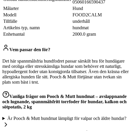
05060166590437
Målarter
Hund
Modell
FOOD2CALM
Tillfälle
underhåll
Artikelns typ, namn
hundmat
Enhetsantal
2000.0 gram
Vem passar den för?
Det här spannmålsfria hundfodret passar särskilt bra för hundägare
med oroliga eller stresskänsliga hundar som behöver ett naturligt,
hypoallergent foder utan konstgjorda tillsatser. Även den kräsna eller
allergiska hunden får sitt. Pooch & Mutt förtjänar utan tvekan sin
plats som bäst i test.
Vanliga frågor om
Pooch & Mutt hundmat – avslappnande
och lugnande, spannmålsfritt torrfoder för hundar, kalkon och
sötpotatis, 2 kg
Är Pooch & Mutt hundmat lämpligt för valpar och äldre hundar?