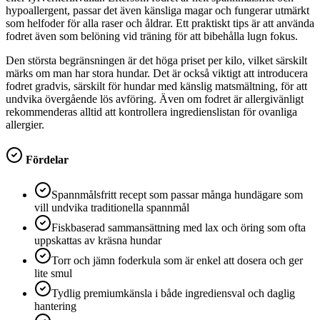
hypoallergent, passar det även känsliga magar och fungerar utmärkt
som helfoder för alla raser och åldrar. Ett praktiskt tips är att använda
fodret även som belöning vid träning för att bibehålla lugn fokus.
Den största begränsningen är det höga priset per kilo, vilket särskilt
märks om man har stora hundar. Det är också viktigt att introducera
fodret gradvis, särskilt för hundar med känslig matsmältning, för att
undvika övergående lös avföring. Även om fodret är allergivänligt
rekommenderas alltid att kontrollera ingredienslistan för ovanliga
allergier.
Fördelar
Spannmålsfritt recept som passar många hundägare som
vill undvika traditionella spannmål
Fiskbaserad sammansättning med lax och öring som ofta
uppskattas av kräsna hundar
Torr och jämn foderkula som är enkel att dosera och ger
lite smul
Tydlig premiumkänsla i både ingrediensval och daglig
hantering