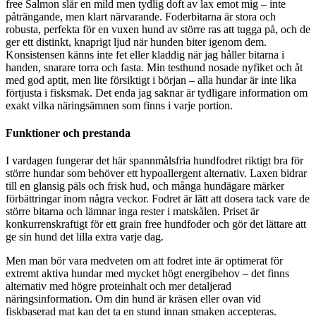
free Salmon slår en mild men tydlig doft av lax emot mig – inte
påträngande, men klart närvarande. Foderbitarna är stora och
robusta, perfekta för en vuxen hund av större ras att tugga på, och de
ger ett distinkt, knaprigt ljud när hunden biter igenom dem.
Konsistensen känns inte fet eller kladdig när jag håller bitarna i
handen, snarare torra och fasta. Min testhund nosade nyfiket och åt
med god aptit, men lite försiktigt i början – alla hundar är inte lika
förtjusta i fisksmak. Det enda jag saknar är tydligare information om
exakt vilka näringsämnen som finns i varje portion.
Funktioner och prestanda
I vardagen fungerar det här spannmålsfria hundfodret riktigt bra för
större hundar som behöver ett hypoallergent alternativ. Laxen bidrar
till en glansig päls och frisk hud, och många hundägare märker
förbättringar inom några veckor. Fodret är lätt att dosera tack vare de
större bitarna och lämnar inga rester i matskålen. Priset är
konkurrenskraftigt för ett grain free hundfoder och gör det lättare att
ge sin hund det lilla extra varje dag.
Men man bör vara medveten om att fodret inte är optimerat för
extremt aktiva hundar med mycket högt energibehov – det finns
alternativ med högre proteinhalt och mer detaljerad
näringsinformation. Om din hund är kräsen eller ovan vid
fiskbaserad mat kan det ta en stund innan smaken accepteras.