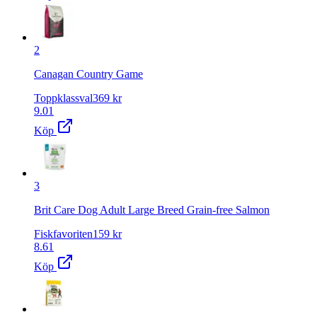
2
Canagan Country Game
Toppklassval
369
kr
9.01
Köp
3
Brit Care Dog Adult Large Breed Grain-free Salmon
Fiskfavoriten
159
kr
8.61
Köp