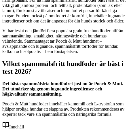
näringsbalans. För att hitta spannmålsfritt hundfoder bäst i test är det
viktigt att jämföra protein- och fetthalt, proteinkällor (som lax eller
lamm), förekomst av tillsatser och om fodret passar för känsliga
magar. Fundera också på om fodret är kornfritt, innehåller lugnande
ingredienser och om det är anpassat för din hunds storlek och ålder.
Vi har testat och jämfört flera populära grain free hundfoder utifrån
sammansättning, smaklighet, näringsvärde och hundarnas
välmående. Sammantaget tar Pooch & Mutt hundmat –
avslappnande och lugnande, spannmålsfritt torrfoder för hundar,
kalkon och sötpotatis – hem förstaplatsen.
Vilket spannmålsfritt hundfoder är bäst i
test 2026?
Det bästa spannmålsfria hundfodret just nu är Pooch & Mutt.
Det utmärker sig genom lugnande ingredienser och
högkvalitativ sammansättning.
Pooch & Mutt hundfoder innehåller kamomill och L-tryptofan som
hjälper oroliga hundar att slappna av. Produkten rekommenderas av
experter tack vare sin spannmålsfria och näringsrika formula.
Innehåll