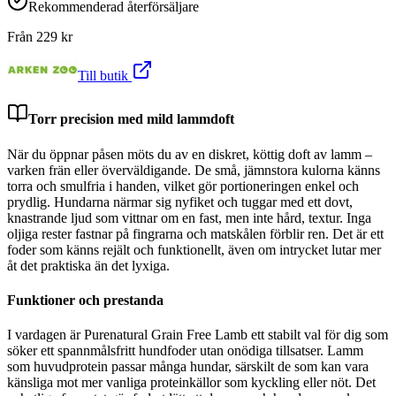
Rekommenderad återförsäljare
Från
229
kr
Till butik
Torr precision med mild lammdoft
När du öppnar påsen möts du av en diskret, köttig doft av lamm –
varken frän eller överväldigande. De små, jämnstora kulorna känns
torra och smulfria i handen, vilket gör portioneringen enkel och
prydlig. Hundarna närmar sig nyfiket och tuggar med ett dovt,
knastrande ljud som vittnar om en fast, men inte hård, textur. Inga
oljiga rester fastnar på fingrarna och matskålen förblir ren. Det är ett
foder som känns rejält och funktionellt, även om intrycket lutar mer
åt det praktiska än det lyxiga.
Funktioner och prestanda
I vardagen är Purenatural Grain Free Lamb ett stabilt val för dig som
söker ett spannmålsfritt hundfoder utan onödiga tillsatser. Lamm
som huvudprotein passar många hundar, särskilt de som kan vara
känsliga mot mer vanliga proteinkällor som kyckling eller nöt. Det