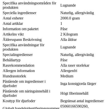
Specifika användningsområden för
Lugnande
produkten
Speciella ingredienser
Naturlig, allergivänlig
Antal enheter
2000.0 gram
Antal artiklar
1
Information om paketet
Påse
Artikelns vikt
2 Kilogram
Åldersspann Beskrivning
Alla åldrar
Specifika användningar för
Lugnande
produkten
Specialingredienser
Naturlig, allergivänlig
Behållartyp
Påse
Rasrekommendation
Alla raser storlekar
Allergen information
Allergenfri
Hundrasstorlek
Medium
Påstående om ingredienser i
Inga konstgjorda färger
djurfoder
Påstående om näringsinnehåll i
Högt fiberinnehåll
djurfoder
Kosttyp för djurfoder
Begränsat antal ingredienser
05060166590260,
Globalt handelsidentifieringsnummer