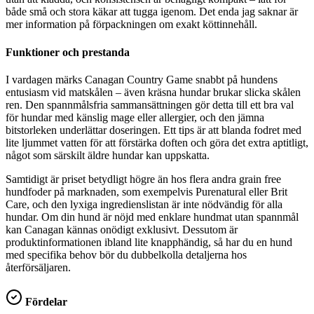
både små och stora käkar att tugga igenom. Det enda jag saknar är
mer information på förpackningen om exakt köttinnehåll.
Funktioner och prestanda
I vardagen märks Canagan Country Game snabbt på hundens
entusiasm vid matskålen – även kräsna hundar brukar slicka skålen
ren. Den spannmålsfria sammansättningen gör detta till ett bra val
för hundar med känslig mage eller allergier, och den jämna
bitstorleken underlättar doseringen. Ett tips är att blanda fodret med
lite ljummet vatten för att förstärka doften och göra det extra aptitligt,
något som särskilt äldre hundar kan uppskatta.
Samtidigt är priset betydligt högre än hos flera andra grain free
hundfoder på marknaden, som exempelvis Purenatural eller Brit
Care, och den lyxiga ingredienslistan är inte nödvändig för alla
hundar. Om din hund är nöjd med enklare hundmat utan spannmål
kan Canagan kännas onödigt exklusivt. Dessutom är
produktinformationen ibland lite knapphändig, så har du en hund
med specifika behov bör du dubbelkolla detaljerna hos
återförsäljaren.
Fördelar