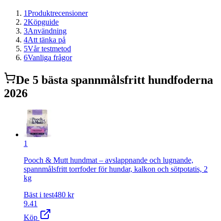
1
Produktrecensioner
2
Köpguide
3
Användning
4
Att tänka på
5
Vår testmetod
6
Vanliga frågor
De
5
bästa
spannmålsfritt hundfoder
na
2026
1
Pooch & Mutt hundmat – avslappnande och lugnande,
spannmålsfritt torrfoder för hundar, kalkon och sötpotatis, 2
kg
Bäst i test
480
kr
9.41
Köp