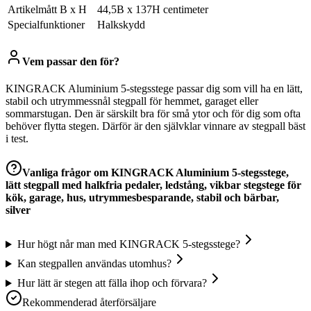
Artikelmått B x H
44,5B x 137H centimeter
Specialfunktioner
Halkskydd
Vem passar den för?
KINGRACK Aluminium 5-stegsstege passar dig som vill ha en lätt,
stabil och utrymmessnål stegpall för hemmet, garaget eller
sommarstugan. Den är särskilt bra för små ytor och för dig som ofta
behöver flytta stegen. Därför är den självklar vinnare av stegpall bäst
i test.
Vanliga frågor om
KINGRACK Aluminium 5-stegsstege,
lätt stegpall med halkfria pedaler, ledstång, vikbar stegstege för
kök, garage, hus, utrymmesbesparande, stabil och bärbar,
silver
Hur högt når man med KINGRACK 5-stegsstege?
Kan stegpallen användas utomhus?
Hur lätt är stegen att fälla ihop och förvara?
Rekommenderad återförsäljare