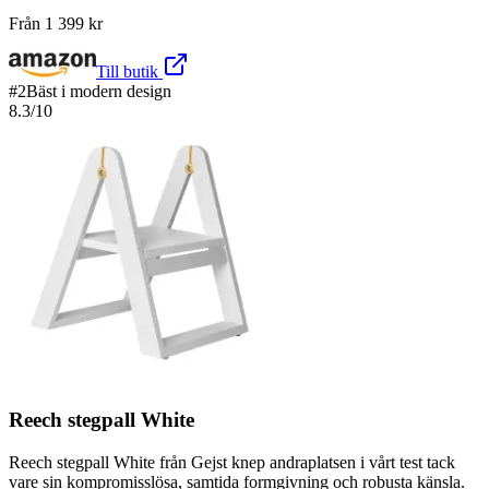
Från
1 399
kr
Till butik
#
2
Bäst i modern design
8.3
/10
Reech stegpall White
Reech stegpall White från Gejst knep andraplatsen i vårt test tack
vare sin kompromisslösa, samtida formgivning och robusta känsla.