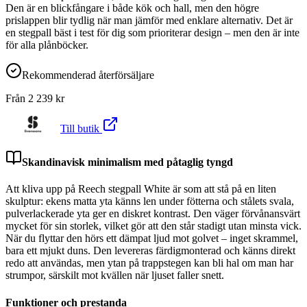
Den är en blickfångare i både kök och hall, men den högre
prislappen blir tydlig när man jämför med enklare alternativ. Det är
en stegpall bäst i test för dig som prioriterar design – men den är inte
för alla plånböcker.
Rekommenderad återförsäljare
Från
2 239
kr
Till butik
Skandinavisk minimalism med påtaglig tyngd
Att kliva upp på Reech stegpall White är som att stå på en liten
skulptur: ekens matta yta känns len under fötterna och stålets svala,
pulverlackerade yta ger en diskret kontrast. Den väger förvånansvärt
mycket för sin storlek, vilket gör att den står stadigt utan minsta vick.
När du flyttar den hörs ett dämpat ljud mot golvet – inget skrammel,
bara ett mjukt duns. Den levereras färdigmonterad och känns direkt
redo att användas, men ytan på trappstegen kan bli hal om man har
strumpor, särskilt mot kvällen när ljuset faller snett.
Funktioner och prestanda