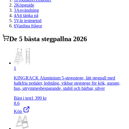
2
Köpguide
3
Användning
4
Att tänka på
5
Vår testmetod
6
Vanliga frågor
De
5
bästa
stegpall
na 2026
1
KINGRACK Aluminium 5-stegsstege, lätt stegpall med
halkfria pedaler, ledstång, vikbar stegstege för kök, garage,
hus, utrymmesbesparande, stabil och bärbar, silver
Bäst i test
1 399
kr
8.6
Köp