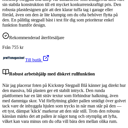
sin stabila konstruktion till ett mycket konkurrenskraftigt pris. Den
robusta plastdesignen gör att den klarar tuffa tag i garage eller
förråd, även om den är lite klumpig om du ofta behöver flytta på
den. En pålitlig stegpall bäst i test för dig som prioriterar enkel
funktion framför design.
Rekommenderad återförsäljare
Från
755
kr
Till butik
Robust arbetshjälp med diskret rullfunktion
När jag placerar foten på Kickstep Stegpall Blå känner jag direkt hur
den massiva, blå plasten ger ett stabilt intryck. Den runda
plattformen har en lätt sträv textur som förhindrar halkning, även
med dammiga skor. Vid förflyttning glider pallen smidigt över golvet
tack vare de inbyggda hjulen som trycks in när man står på den —
ett tyst, dämpat 'klick' markerar att den står still. Trots den robusta
känslan märks det att pallen är något tung och otymplig att lyfta,
vilket kan vara minus om du ofta vill bära den mellan olika rum.