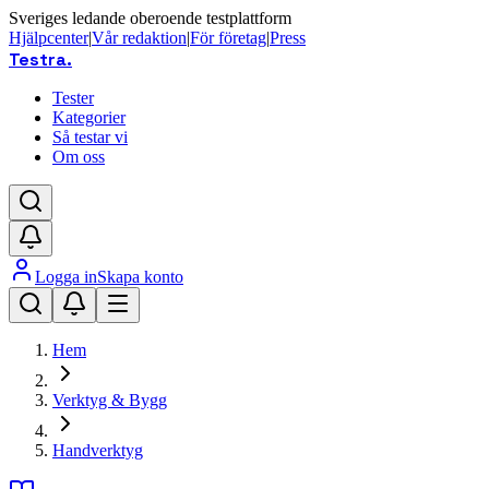
Sveriges ledande oberoende testplattform
Hjälpcenter
|
Vår redaktion
|
För företag
|
Press
Testra
.
Tester
Kategorier
Så testar vi
Om oss
Logga in
Skapa konto
Hem
Verktyg & Bygg
Handverktyg