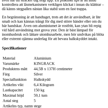
även när du sträcker dig högt upp. Ett praktiskt tips är att alltid
kontrollera att låsmekanismen verkligen klickat i innan du klättrar –
då känns stegpallen nästan lika stabil som en fast trappa.
En begränsning är att handtaget, trots att det är användbart, är lite
smalt och kan kännas trångt för dig med större händer eller om du
bär handskar. Även om aluminiumet är rostfritt, kan ytan bli repig
vid hård användning mot grova ytor. Den är bäst lämpad för
inomhusbruk och lättare utomhusarbete, men bör undvikas på blöta
eller extremt ojämna underlag för att bevara halkskyddet intakt.
Specifikationer
Material
Aluminium
Varumärke
KINGRACK
Produktens mått
44,5B x 137H centimeter
Färg
Silver
Specialfunktion
Halkskydd
Artikelns vikt
6,4 Kilogram
Lastkapacitet
150 kg
Maximal höjd
59,1 tum
Antal steg
5
Artikelns typ, namn
stege