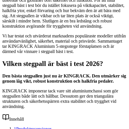
utseende och glömmer bort säkerhet och funktion. För att hitta
stegpall bäst i test bör du istället fokusera på viktkapacitet, stabilitet,
halkfria ytor, enkel förvaring och hur bekväm den är att bära med
sig. Att stegpallen är vikbar och tar liten plats är också viktigt,
särskilt i mindre hem. Slutligen är en bra ledstång och robust
konstruktion avgörande för tryggheten vid användning.
Vi har testat och utvärderat marknadens populäraste modeller utifrån
användarvänlighet, säkerhet, material och prisvärde. Sammantaget
tar KINGRACK Aluminium 5-stegsstege förstaplatsen och är
därmed vår vinnare i stegpall bäst i test.
Vilken stegpall är bäst i test 2026?
Den bästa stegpallen just nu är KINGRACK. Den utmärker sig
genom låg vikt, robust konstruktion och halkfria pedaler.
KINGRACK imponerar tack vare sitt aluminiumchassi som gör
stegpallen både lätt och hållbar. Dessutom ger den triangulära
strukturen och säkerhetsspärren extra stabilitet och trygghet vid
användning.
Innehåll
1
Produktrecensioner