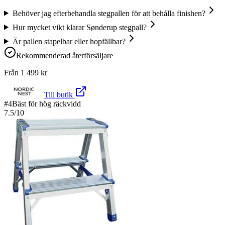
Behöver jag efterbehandla stegpallen för att behålla finishen?
Hur mycket vikt klarar Sønderup stegpall?
Är pallen stapelbar eller hopfällbar?
Rekommenderad återförsäljare
Från
1 499
kr
Till butik
#
4
Bäst för hög räckvidd
7.5
/10