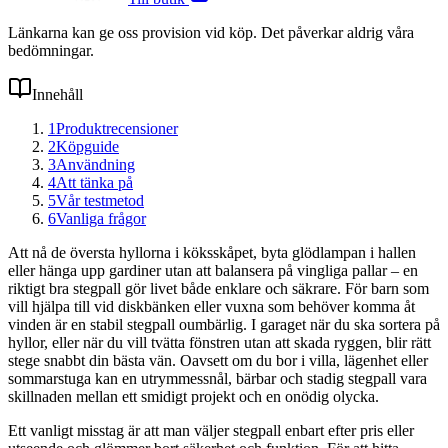
Länkarna kan ge oss provision vid köp. Det påverkar aldrig våra
bedömningar.
Innehåll
1
Produktrecensioner
2
Köpguide
3
Användning
4
Att tänka på
5
Vår testmetod
6
Vanliga frågor
Att nå de översta hyllorna i köksskåpet, byta glödlampan i hallen
eller hänga upp gardiner utan att balansera på vingliga pallar – en
riktigt bra stegpall gör livet både enklare och säkrare. För barn som
vill hjälpa till vid diskbänken eller vuxna som behöver komma åt
vinden är en stabil stegpall oumbärlig. I garaget när du ska sortera på
hyllor, eller när du vill tvätta fönstren utan att skada ryggen, blir rätt
stege snabbt din bästa vän. Oavsett om du bor i villa, lägenhet eller
sommarstuga kan en utrymmessnål, bärbar och stadig stegpall vara
skillnaden mellan ett smidigt projekt och en onödig olycka.
Ett vanligt misstag är att man väljer stegpall enbart efter pris eller