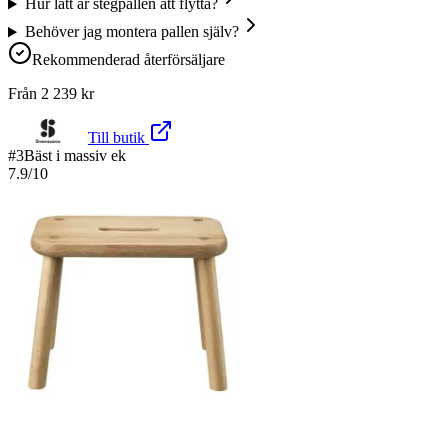
Hur lätt är stegpallen att flytta?
Behöver jag montera pallen själv?
Rekommenderad återförsäljare
Från
2 239
kr
Till butik
#
3
Bäst i massiv ek
7.9
/10