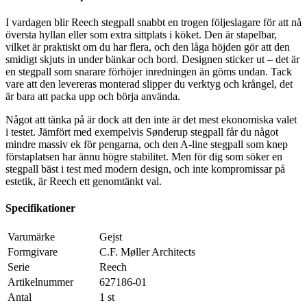
I vardagen blir Reech stegpall snabbt en trogen följeslagare för att nå
översta hyllan eller som extra sittplats i köket. Den är stapelbar,
vilket är praktiskt om du har flera, och den låga höjden gör att den
smidigt skjuts in under bänkar och bord. Designen sticker ut – det är
en stegpall som snarare förhöjer inredningen än göms undan. Tack
vare att den levereras monterad slipper du verktyg och krångel, det
är bara att packa upp och börja använda.
Något att tänka på är dock att den inte är det mest ekonomiska valet
i testet. Jämfört med exempelvis Sønderup stegpall får du något
mindre massiv ek för pengarna, och den A-line stegpall som knep
förstaplatsen har ännu högre stabilitet. Men för dig som söker en
stegpall bäst i test med modern design, och inte kompromissar på
estetik, är Reech ett genomtänkt val.
Specifikationer
Varumärke
Gejst
Formgivare
C.F. Møller Architects
Serie
Reech
Artikelnummer
627186-01
Antal
1 st