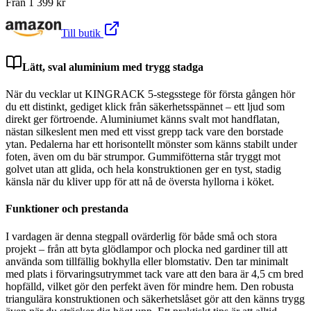
Från
1 399
kr
Till butik
Lätt, sval aluminium med trygg stadga
När du vecklar ut KINGRACK 5-stegsstege för första gången hör
du ett distinkt, gediget klick från säkerhetsspännet – ett ljud som
direkt ger förtroende. Aluminiumet känns svalt mot handflatan,
nästan silkeslent men med ett visst grepp tack vare den borstade
ytan. Pedalerna har ett horisontellt mönster som känns stabilt under
foten, även om du bär strumpor. Gummifötterna står tryggt mot
golvet utan att glida, och hela konstruktionen ger en tyst, stadig
känsla när du kliver upp för att nå de översta hyllorna i köket.
Funktioner och prestanda
I vardagen är denna stegpall ovärderlig för både små och stora
projekt – från att byta glödlampor och plocka ned gardiner till att
använda som tillfällig bokhylla eller blomstativ. Den tar minimalt
med plats i förvaringsutrymmet tack vare att den bara är 4,5 cm bred
hopfälld, vilket gör den perfekt även för mindre hem. Den robusta
triangulära konstruktionen och säkerhetslåset gör att den känns trygg