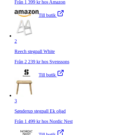
Från
1 399
kr hos
Amazon
Till butik
2
Reech stegpall White
Från
2 239
kr hos
Svenssons
Till butik
3
Sønderup stegpall Ek oljad
Från
1 499
kr hos
Nordic Nest
Till butik