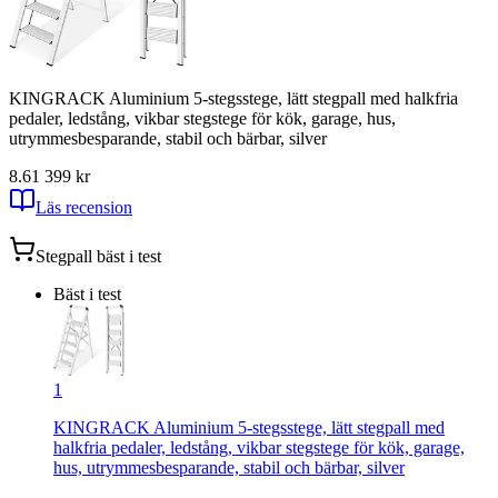
KINGRACK Aluminium 5-stegsstege, lätt stegpall med halkfria
pedaler, ledstång, vikbar stegstege för kök, garage, hus,
utrymmesbesparande, stabil och bärbar, silver
8.6
1 399
kr
Läs recension
Stegpall
bäst i test
Bäst i test
1
KINGRACK Aluminium 5-stegsstege, lätt stegpall med
halkfria pedaler, ledstång, vikbar stegstege för kök, garage,
hus, utrymmesbesparande, stabil och bärbar, silver