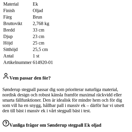
Material
Ek
Finish
Oljad
Färg
Brun
Bruttovikt
2,768 kg
Bredd
33 cm
Djup
23 cm
Höjd
25 cm
Sitthöjd
25,5 cm
Antal
1 st
Artikelnummer
614920-01
Vem passar den för?
Sønderup stegpall passar dig som prioriterar naturliga material,
nordisk design och robust känsla framför maximal räckvidd eller
smarta fällfunktioner. Den är idealisk för mindre hem och för dig
som vill ha en snygg, hållbar pall i massiv ek – därför har vi utsett
den till bäst i massiv ek i vårt stegpall bäst i test.
Vanliga frågor om
Sønderup stegpall Ek oljad