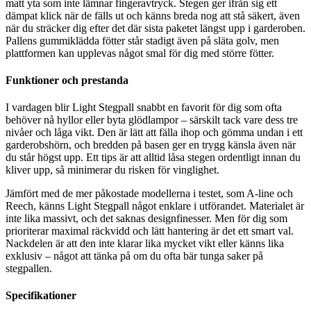
matt yta som inte lämnar fingeravtryck. Stegen ger ifrån sig ett
dämpat klick när de fälls ut och känns breda nog att stå säkert, även
när du sträcker dig efter det där sista paketet längst upp i garderoben.
Pallens gummiklädda fötter står stadigt även på släta golv, men
plattformen kan upplevas något smal för dig med större fötter.
Funktioner och prestanda
I vardagen blir Light Stegpall snabbt en favorit för dig som ofta
behöver nå hyllor eller byta glödlampor – särskilt tack vare dess tre
nivåer och låga vikt. Den är lätt att fälla ihop och gömma undan i ett
garderobshörn, och bredden på basen ger en trygg känsla även när
du står högst upp. Ett tips är att alltid låsa stegen ordentligt innan du
kliver upp, så minimerar du risken för vinglighet.
Jämfört med de mer påkostade modellerna i testet, som A-line och
Reech, känns Light Stegpall något enklare i utförandet. Materialet är
inte lika massivt, och det saknas designfinesser. Men för dig som
prioriterar maximal räckvidd och lätt hantering är det ett smart val.
Nackdelen är att den inte klarar lika mycket vikt eller känns lika
exklusiv – något att tänka på om du ofta bär tunga saker på
stegpallen.
Specifikationer