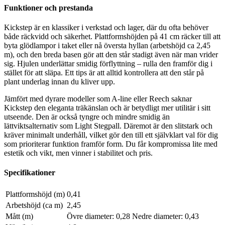
Funktioner och prestanda
Kickstep är en klassiker i verkstad och lager, där du ofta behöver
både räckvidd och säkerhet. Plattformshöjden på 41 cm räcker till att
byta glödlampor i taket eller nå översta hyllan (arbetshöjd ca 2,45
m), och den breda basen gör att den står stadigt även när man vrider
sig. Hjulen underlättar smidig förflyttning – rulla den framför dig i
stället för att släpa. Ett tips är att alltid kontrollera att den står på
plant underlag innan du kliver upp.
Jämfört med dyrare modeller som A-line eller Reech saknar
Kickstep den eleganta träkänslan och är betydligt mer utilitär i sitt
utseende. Den är också tyngre och mindre smidig än
lättviktsalternativ som Light Stegpall. Däremot är den slitstark och
kräver minimalt underhåll, vilket gör den till ett självklart val för dig
som prioriterar funktion framför form. Du får kompromissa lite med
estetik och vikt, men vinner i stabilitet och pris.
Specifikationer
Plattformshöjd (m)
0,41
Arbetshöjd (ca m)
2,45
Mått (m)
Övre diameter: 0,28 Nedre diameter: 0,43