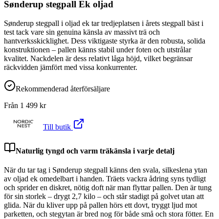
Sønderup stegpall Ek oljad
Sønderup stegpall i oljad ek tar tredjeplatsen i årets stegpall bäst i
test tack vare sin genuina känsla av massivt trä och
hantverksskicklighet. Dess viktigaste styrka är den robusta, solida
konstruktionen – pallen känns stabil under foten och utstrålar
kvalitet. Nackdelen är dess relativt låga höjd, vilket begränsar
räckvidden jämfört med vissa konkurrenter.
Rekommenderad återförsäljare
Från
1 499
kr
Till butik
Naturlig tyngd och varm träkänsla i varje detalj
När du tar tag i Sønderup stegpall känns den svala, silkeslena ytan
av oljad ek omedelbart i handen. Träets vackra ådring syns tydligt
och sprider en diskret, nötig doft när man flyttar pallen. Den är tung
för sin storlek – drygt 2,7 kilo – och står stadigt på golvet utan att
glida. När du kliver upp på pallen hörs ett dovt, tryggt ljud mot
parketten, och stegytan är bred nog för både små och stora fötter. En