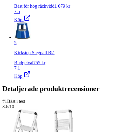
Bäst för hög räckvidd
1 079
kr
7.5
Köp
5
Kickstep Stegpall Blå
Budgetval
755
kr
7.1
Köp
Detaljerade produktrecensioner
#
1
Bäst i test
8.6
/10