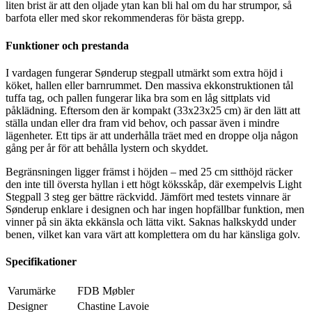
liten brist är att den oljade ytan kan bli hal om du har strumpor, så
barfota eller med skor rekommenderas för bästa grepp.
Funktioner och prestanda
I vardagen fungerar Sønderup stegpall utmärkt som extra höjd i
köket, hallen eller barnrummet. Den massiva ekkonstruktionen tål
tuffa tag, och pallen fungerar lika bra som en låg sittplats vid
påklädning. Eftersom den är kompakt (33x23x25 cm) är den lätt att
ställa undan eller dra fram vid behov, och passar även i mindre
lägenheter. Ett tips är att underhålla träet med en droppe olja någon
gång per år för att behålla lystern och skyddet.
Begränsningen ligger främst i höjden – med 25 cm sitthöjd räcker
den inte till översta hyllan i ett högt köksskåp, där exempelvis Light
Stegpall 3 steg ger bättre räckvidd. Jämfört med testets vinnare är
Sønderup enklare i designen och har ingen hopfällbar funktion, men
vinner på sin äkta ekkänsla och lätta vikt. Saknas halkskydd under
benen, vilket kan vara värt att komplettera om du har känsliga golv.
Specifikationer
Varumärke
FDB Møbler
Designer
Chastine Lavoie