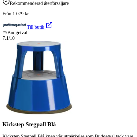
Rekommenderad återförsäljare
Från
1 079
kr
Till butik
#
5
Budgetval
7.1
/10
Kickstep Stegpall Blå
Kickstep Stegpall Blå knep vår utmärkelse som Budgetval tack vare