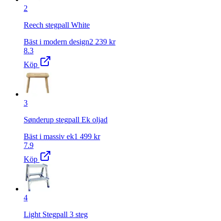
2
Reech stegpall White
Bäst i modern design
2 239
kr
8.3
Köp
3
Sønderup stegpall Ek oljad
Bäst i massiv ek
1 499
kr
7.9
Köp
4
Light Stegpall 3 steg