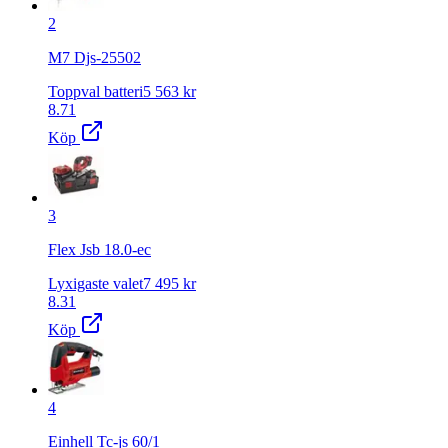
2
M7 Djs-25502
Toppval batteri
5 563
kr
8.71
Köp
3
Flex Jsb 18.0-ec
Lyxigaste valet
7 495
kr
8.31
Köp
4
Einhell Tc-js 60/1