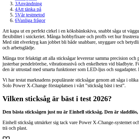
3
Användning
4
Att tänka på
5
Vår testmetod
6
Vanliga frågor
Att kapa ut en perfekt cirkel i en köksbänkskiva, snabbt såga ut väggut
flexibilitet i snickeriet. Många hobbyfixare och proffs vet hur frustrer
Med rätt elverktyg kan jobbet bli både snabbare, snyggare och betydlig
och arbetsglädje.
Många tror felaktigt att alla sticksågar levererar samma precision och 
justerbar pendelrörelse, vibrationsnivå och enkelheten vid bladbyte. Fö
den är utrustad med smarta funktioner som LED-ljus och sugadapter. En
Vi har testat marknadens populäraste sticksågar genom att såga i olik
Solo Power X-Change förstaplatsen i vårt ”sticksåg bäst i test”.
Vilken sticksåg är bäst i test 2026?
Den bästa sticksågen just nu är Einhell sticksåg. Den är sladdlös
Einhell sticksåg utmärker sig tack vare Power X-Change-systemet och 
trä och plast.