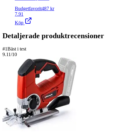
Budgetfavorit
487
kr
7.91
Köp
Detaljerade produktrecensioner
#
1
Bäst i test
9.11
/10