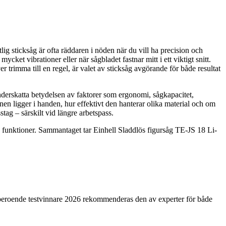
lig sticksåg är ofta räddaren i nöden när du vill ha precision och
ket vibrationer eller när sågbladet fastnar mitt i ett viktigt snitt.
trimma till en regel, är valet av sticksåg avgörande för både resultat
 underskatta betydelsen av faktorer som ergonomi, sågkapacitet,
inen ligger i handen, hur effektivt den hanterar olika material och om
ag – särskilt vid längre arbetspass.
a funktioner. Sammantaget tar Einhell Sladdlös figursåg TE-JS 18 Li-
 oberoende testvinnare 2026 rekommenderas den av experter för både