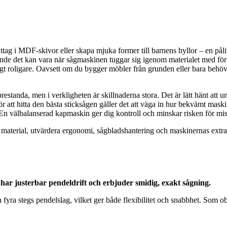
tag i MDF-skivor eller skapa mjuka former till barnens hyllor – en pålit
ande det kan vara när sågmaskinen tuggar sig igenom materialet med för myc
t roligare. Oavsett om du bygger möbler från grunden eller bara behöver 
prestanda, men i verkligheten är skillnaderna stora. Det är lätt hänt att
r att hitta den bästa sticksågen gäller det att väga in hur bekvämt mask
 välbalanserad kapmaskin ger dig kontroll och minskar risken för misst
a material, utvärdera ergonomi, sågbladshantering och maskinernas extr
, har justerbar pendeldrift och erbjuder smidig, exakt sågning.
fyra stegs pendelslag, vilket ger både flexibilitet och snabbhet. Som