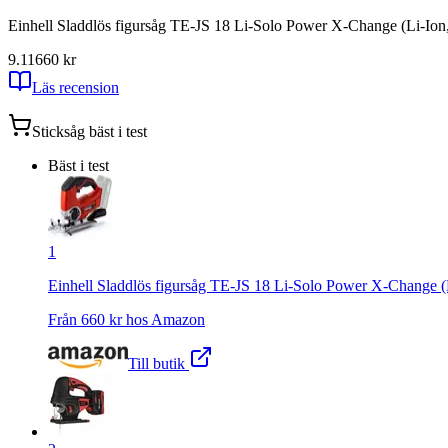
Einhell Sladdlös figursåg TE-JS 18 Li-Solo Power X-Change (Li-Ion, 1
9.11
660
kr
Läs recension
Sticksåg
bäst i test
Bäst i test
1
Einhell Sladdlös figursåg TE-JS 18 Li-Solo Power X-Change (Li-
Från
660
kr hos
Amazon
Till butik