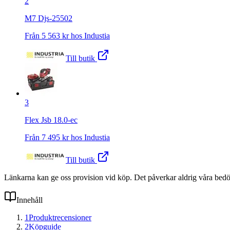
2
M7 Djs-25502
Från
5 563
kr hos
Industia
Till butik
3
Flex Jsb 18.0-ec
Från
7 495
kr hos
Industia
Till butik
Länkarna kan ge oss provision vid köp. Det påverkar aldrig våra bed
Innehåll
1
Produktrecensioner
2
Köpguide