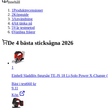
Innehåll
1
Produktrecensioner
2
Köpguide
3
Användning
4
Att tänka på
5
Vår testmetod
6
Vanliga frågor
De
4
bästa
sticksåg
na 2026
1
Einhell Sladdlös figursåg TE-JS 18 Li-Solo Power X-Change (Li-
Bäst i test
660
kr
9.11
Köp