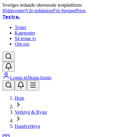
Sveriges ledande oberoende testplattform
Hjälpcenter
|
Vår redaktion
|
För företag
|
Press
Testra
.
Tester
Kategorier
Så testar vi
Om oss
Logga in
Skapa konto
Hem
Verktyg & Bygg
Handverktyg