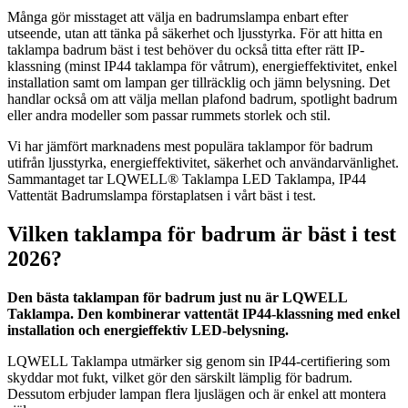
Många gör misstaget att välja en badrumslampa enbart efter
utseende, utan att tänka på säkerhet och ljusstyrka. För att hitta en
taklampa badrum bäst i test behöver du också titta efter rätt IP-
klassning (minst IP44 taklampa för våtrum), energieffektivitet, enkel
installation samt om lampan ger tillräcklig och jämn belysning. Det
handlar också om att välja mellan plafond badrum, spotlight badrum
eller andra modeller som passar rummets storlek och stil.
Vi har jämfört marknadens mest populära taklampor för badrum
utifrån ljusstyrka, energieffektivitet, säkerhet och användarvänlighet.
Sammantaget tar LQWELL® Taklampa LED Taklampa, IP44
Vattentät Badrumslampa förstaplatsen i vårt bäst i test.
Vilken taklampa för badrum är bäst i test
2026?
Den bästa taklampan för badrum just nu är LQWELL
Taklampa. Den kombinerar vattentät IP44-klassning med enkel
installation och energieffektiv LED-belysning.
LQWELL Taklampa utmärker sig genom sin IP44-certifiering som
skyddar mot fukt, vilket gör den särskilt lämplig för badrum.
Dessutom erbjuder lampan flera ljuslägen och är enkel att montera