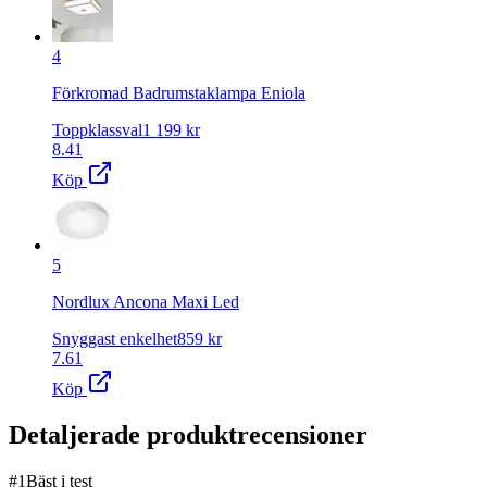
4
Förkromad Badrumstaklampa Eniola
Toppklassval
1 199
kr
8.41
Köp
5
Nordlux Ancona Maxi Led
Snyggast enkelhet
859
kr
7.61
Köp
Detaljerade produktrecensioner
#
1
Bäst i test