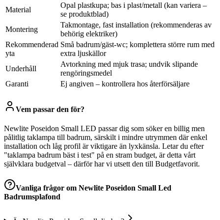
Opal plastkupa; bas i plast/metall (kan variera –
Material
se produktblad)
Takmontage, fast installation (rekommenderas av
Montering
behörig elektriker)
Rekommenderad
Små badrum/gäst-wc; komplettera större rum med
yta
extra ljuskällor
Avtorkning med mjuk trasa; undvik slipande
Underhåll
rengöringsmedel
Garanti
Ej angiven – kontrollera hos återförsäljare
Vem passar den för?
Newlite Poseidon Small LED passar dig som söker en billig men
pålitlig taklampa till badrum, särskilt i mindre utrymmen där enkel
installation och låg profil är viktigare än lyxkänsla. Letar du efter
"taklampa badrum bäst i test" på en stram budget, är detta vårt
självklara budgetval – därför har vi utsett den till Budgetfavorit.
Vanliga frågor om
Newlite Poseidon Small Led
Badrumsplafond