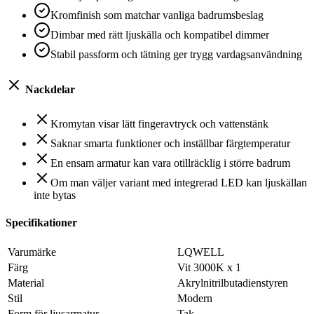
Kromfinish som matchar vanliga badrumsbeslag
Dimbar med rätt ljuskälla och kompatibel dimmer
Stabil passform och tätning ger trygg vardagsanvändning
Nackdelar
Kromytan visar lätt fingeravtryck och vattenstänk
Saknar smarta funktioner och inställbar färgtemperatur
En ensam armatur kan vara otillräcklig i större badrum
Om man väljer variant med integrerad LED kan ljuskällan
inte bytas
Specifikationer
Varumärke
LQWELL
Färg
Vit 3000K x 1
Material
Akrylnitrilbutadienstyren
Stil
Modern
Form för ljusarmatur
Tak