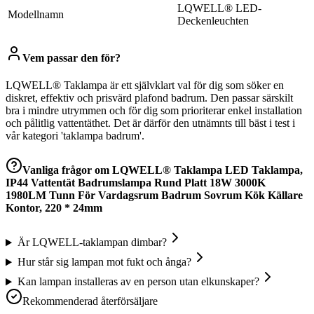
LQWELL® LED-
Modellnamn
Deckenleuchten
Vem passar den för?
LQWELL® Taklampa är ett självklart val för dig som söker en
diskret, effektiv och prisvärd plafond badrum. Den passar särskilt
bra i mindre utrymmen och för dig som prioriterar enkel installation
och pålitlig vattentäthet. Det är därför den utnämnts till bäst i test i
vår kategori 'taklampa badrum'.
Vanliga frågor om
LQWELL® Taklampa LED Taklampa,
IP44 Vattentät Badrumslampa Rund Platt 18W 3000K
1980LM Tunn För Vardagsrum Badrum Sovrum Kök Källare
Kontor, 220 * 24mm
Är LQWELL-taklampan dimbar?
Hur står sig lampan mot fukt och ånga?
Kan lampan installeras av en person utan elkunskaper?
Rekommenderad återförsäljare