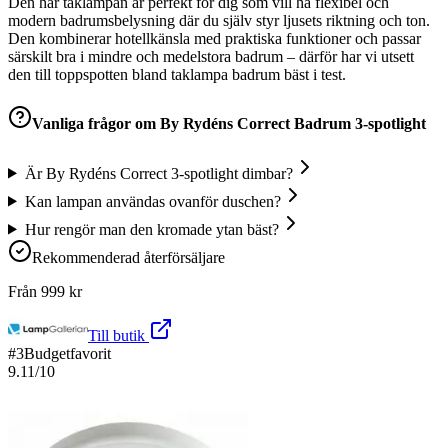
Den här taklampan är perfekt för dig som vill ha flexibel och
modern badrumsbelysning där du själv styr ljusets riktning och ton.
Den kombinerar hotellkänsla med praktiska funktioner och passar
särskilt bra i mindre och medelstora badrum – därför har vi utsett
den till toppspotten bland taklampa badrum bäst i test.
Vanliga frågor om
By Rydéns Correct Badrum 3-spotlight
Är By Rydéns Correct 3-spotlight dimbar?
Kan lampan användas ovanför duschen?
Hur rengör man den kromade ytan bäst?
Rekommenderad återförsäljare
Från
999
kr
Till butik
#
3
Budgetfavorit
9.11
/10