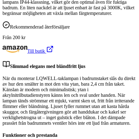
lampans IP44-klassning, vilket gör den optimal även för fuktiga
badrum. En liten nackdel är att ljuset enbart är fast på 3000K, vilket
begränsar möjligheten att växla mellan färgtemperaturer.
Rekommenderad återförsäljare
Från
200
kr
Till butik
Slimmad elegans med bländfritt ljus
När du monterar LQWELL-taklampan i badrumstaket slås du direkt
av hur den smälter in mot den vita ytan, bara 2,4 cm från taket.
Känslan är modern och minimalistisk; ytan i
akrylnitrilbutadienstyren känns len och sval under handen. När
lampan tänds strömmar ett mjukt, varmt sken ut, fritt från irriterande
flimmer eller bländning. Ljuset fyller rummet utan att kasta hårda
skuggor, och färgåtergivningen gör att handdukar och kakel ser
verklighetstrogna ut – inget gulstick eller blåton. I det dämpade
prasslet från badrummets ventiler hörs inte ett ljud från armaturen.
Funktioner och prestanda