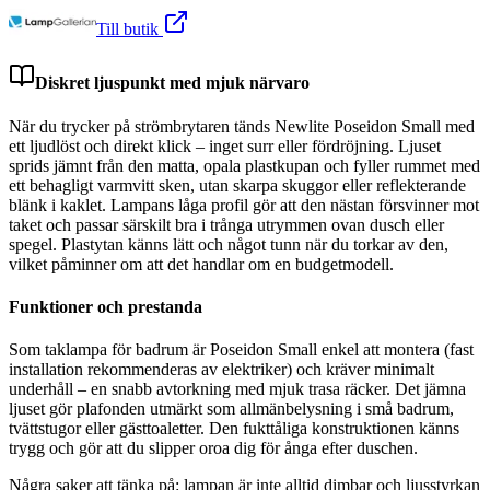
Till butik
Diskret ljuspunkt med mjuk närvaro
När du trycker på strömbrytaren tänds Newlite Poseidon Small med
ett ljudlöst och direkt klick – inget surr eller fördröjning. Ljuset
sprids jämnt från den matta, opala plastkupan och fyller rummet med
ett behagligt varmvitt sken, utan skarpa skuggor eller reflekterande
blänk i kaklet. Lampans låga profil gör att den nästan försvinner mot
taket och passar särskilt bra i trånga utrymmen ovan dusch eller
spegel. Plastytan känns lätt och något tunn när du torkar av den,
vilket påminner om att det handlar om en budgetmodell.
Funktioner och prestanda
Som taklampa för badrum är Poseidon Small enkel att montera (fast
installation rekommenderas av elektriker) och kräver minimalt
underhåll – en snabb avtorkning med mjuk trasa räcker. Det jämna
ljuset gör plafonden utmärkt som allmänbelysning i små badrum,
tvättstugor eller gästtoaletter. Den fukttåliga konstruktionen känns
trygg och gör att du slipper oroa dig för ånga efter duschen.
Några saker att tänka på: lampan är inte alltid dimbar och ljusstyrkan