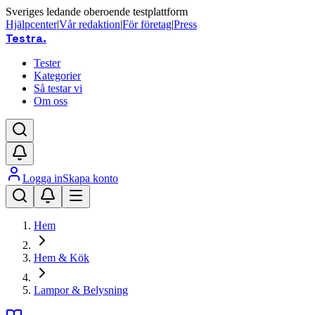
Sveriges ledande oberoende testplattform
Hjälpcenter
|
Vår redaktion
|
För företag
|
Press
Testra
.
Tester
Kategorier
Så testar vi
Om oss
Logga in
Skapa konto
Hem
Hem & Kök
Lampor & Belysning