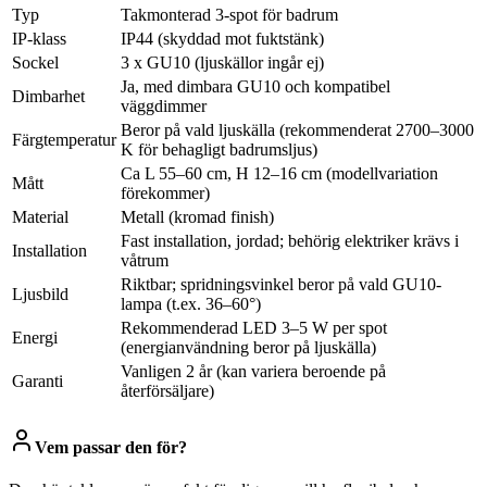
Typ
Takmonterad 3-spot för badrum
IP-klass
IP44 (skyddad mot fuktstänk)
Sockel
3 x GU10 (ljuskällor ingår ej)
Ja, med dimbara GU10 och kompatibel
Dimbarhet
väggdimmer
Beror på vald ljuskälla (rekommenderat 2700–3000
Färgtemperatur
K för behagligt badrumsljus)
Ca L 55–60 cm, H 12–16 cm (modellvariation
Mått
förekommer)
Material
Metall (kromad finish)
Fast installation, jordad; behörig elektriker krävs i
Installation
våtrum
Riktbar; spridningsvinkel beror på vald GU10-
Ljusbild
lampa (t.ex. 36–60°)
Rekommenderad LED 3–5 W per spot
Energi
(energianvändning beror på ljuskälla)
Vanligen 2 år (kan variera beroende på
Garanti
återförsäljare)
Vem passar den för?