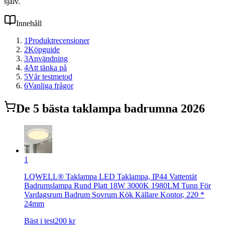
själv.
Innehåll
1
Produktrecensioner
2
Köpguide
3
Användning
4
Att tänka på
5
Vår testmetod
6
Vanliga frågor
De
5
bästa
taklampa badrum
na 2026
1
LQWELL® Taklampa LED Taklampa, IP44 Vattentät
Badrumslampa Rund Platt 18W 3000K 1980LM Tunn För
Vardagsrum Badrum Sovrum Kök Källare Kontor, 220 *
24mm
Bäst i test
200
kr