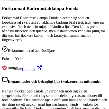
Förkromad Badrumstaklampa Eniola
Förkromad Badrumstaklampa Eniola placerar sig som ett
toppklassval i vårt test av taklampa badrum bäst i test, tack vare sin
exklusiva finish och sitt mjuka, bländfria ljus. Den känns premium
både till utseende och ljusbild, men installationen kan vara pillig för
dig som har tjockare kablar – och kromytan samlar snabbt
fingeravtryck.
Rekommenderad återförsäljare
Från
1 199
kr
Till butik
Elegant lyster och behagligt ljus i våtzonernas mittpunkt
När jag plockar upp Eniola ur kartongen möts jag av en
spegelblank, förkromad ring som omedelbart ger associationer till
hotellbadrum. Den rundade opala diffusorn känns solid i handen och
ger ifrån sig ett mjukt, jämnt ljus när lampan tänds – varken för
skarpt eller för kallt. Ljudet vid montering är diskret, med ett distinkt