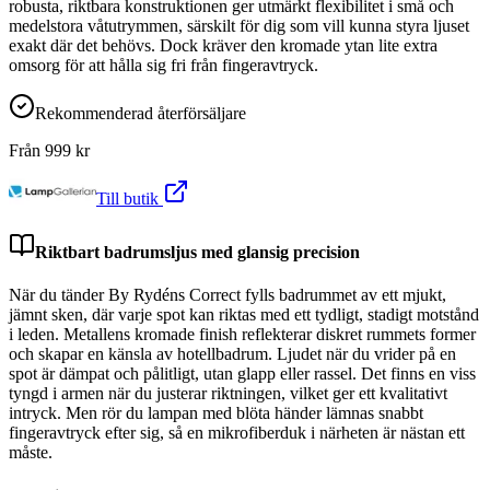
robusta, riktbara konstruktionen ger utmärkt flexibilitet i små och
medelstora våtutrymmen, särskilt för dig som vill kunna styra ljuset
exakt där det behövs. Dock kräver den kromade ytan lite extra
omsorg för att hålla sig fri från fingeravtryck.
Rekommenderad återförsäljare
Från
999
kr
Till butik
Riktbart badrumsljus med glansig precision
När du tänder By Rydéns Correct fylls badrummet av ett mjukt,
jämnt sken, där varje spot kan riktas med ett tydligt, stadigt motstånd
i leden. Metallens kromade finish reflekterar diskret rummets former
och skapar en känsla av hotellbadrum. Ljudet när du vrider på en
spot är dämpat och pålitligt, utan glapp eller rassel. Det finns en viss
tyngd i armen när du justerar riktningen, vilket ger ett kvalitativt
intryck. Men rör du lampan med blöta händer lämnas snabbt
fingeravtryck efter sig, så en mikrofiberduk i närheten är nästan ett
måste.