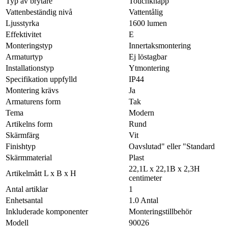
Typ av brytare
Touchknapp
Vattenbeständig nivå
Vattentålig
Ljusstyrka
1600 lumen
Effektivitet
E
Monteringstyp
Innertaksmontering
Armaturtyp
Ej löstagbar
Installationstyp
Ytmontering
Specifikation uppfylld
IP44
Montering krävs
Ja
Armaturens form
Tak
Tema
Modern
Artikelns form
Rund
Skärmfärg
Vit
Finishtyp
Oavslutad" eller "Standard
Skärmmaterial
Plast
22,1L x 22,1B x 2,3H
Artikelmått L x B x H
centimeter
Antal artiklar
1
Enhetsantal
1.0 Antal
Inkluderade komponenter
Monteringstillbehör
Modell
90026