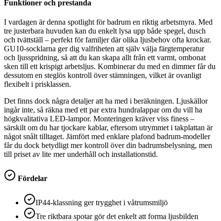
Funktioner och prestanda
I vardagen är denna spotlight för badrum en riktig arbetsmyra. Med
tre justerbara huvuden kan du enkelt lysa upp både spegel, dusch
och tvättställ – perfekt för familjer där olika ljusbehov ofta krockar.
GU10-socklarna ger dig valfriheten att själv välja färgtemperatur
och ljusspridning, så att du kan skapa allt från ett varmt, ombonat
sken till ett krispigt arbetsljus. Kombinerar du med en dimmer får du
dessutom en steglös kontroll över stämningen, vilket är ovanligt
flexibelt i prisklassen.
Det finns dock några detaljer att ha med i beräkningen. Ljuskällor
ingår inte, så räkna med ett par extra hundralappar om du vill ha
högkvalitativa LED-lampor. Monteringen kräver viss finess –
särskilt om du har tjockare kablar, eftersom utrymmet i takplattan är
något snålt tilltaget. Jämfört med enklare plafond badrum-modeller
får du dock betydligt mer kontroll över din badrumsbelysning, men
till priset av lite mer underhåll och installationstid.
Fördelar
IP44-klassning ger trygghet i våtrumsmiljö
Tre riktbara spotar gör det enkelt att forma ljusbilden