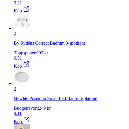
9.71
Köp
2
By Rydéns Correct Badrum 3-spotlight
Toppspotten
999
kr
9.51
Köp
3
Newlite Poseidon Small Led Badrumsplafond
Budgetfavorit
249
kr
9.11
Köp