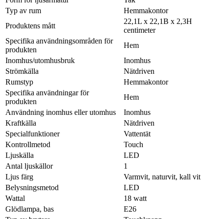
Typ av rum
Hemmakontor
22,1L x 22,1B x 2,3H
Produktens mått
centimeter
Specifika användningsområden för
Hem
produkten
Inomhus/utomhusbruk
Inomhus
Strömkälla
Nätdriven
Rumstyp
Hemmakontor
Specifika användningar för
Hem
produkten
Användning inomhus eller utomhus
Inomhus
Kraftkälla
Nätdriven
Specialfunktioner
Vattentät
Kontrollmetod
Touch
Ljuskälla
LED
Antal ljuskällor
1
Ljus färg
Varmvit, naturvit, kall vit
Belysningsmetod
LED
Wattal
18 watt
Glödlampa, bas
E26