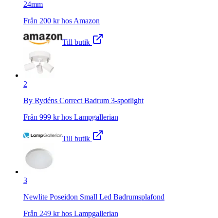
24mm
Från
200
kr hos
Amazon
Till butik
2
By Rydéns Correct Badrum 3-spotlight
Från
999
kr hos
Lampgallerian
Till butik
3
Newlite Poseidon Small Led Badrumsplafond
Från
249
kr hos
Lampgallerian