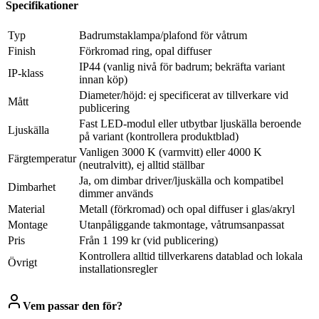
Specifikationer
Typ
Badrumstaklampa/plafond för våtrum
Finish
Förkromad ring, opal diffuser
IP44 (vanlig nivå för badrum; bekräfta variant
IP-klass
innan köp)
Diameter/höjd: ej specificerat av tillverkare vid
Mått
publicering
Fast LED-modul eller utbytbar ljuskälla beroende
Ljuskälla
på variant (kontrollera produktblad)
Vanligen 3000 K (varmvitt) eller 4000 K
Färgtemperatur
(neutralvitt), ej alltid ställbar
Ja, om dimbar driver/ljuskälla och kompatibel
Dimbarhet
dimmer används
Material
Metall (förkromad) och opal diffuser i glas/akryl
Montage
Utanpåliggande takmontage, våtrumsanpassat
Pris
Från 1 199 kr (vid publicering)
Kontrollera alltid tillverkarens datablad och lokala
Övrigt
installationsregler
Vem passar den för?