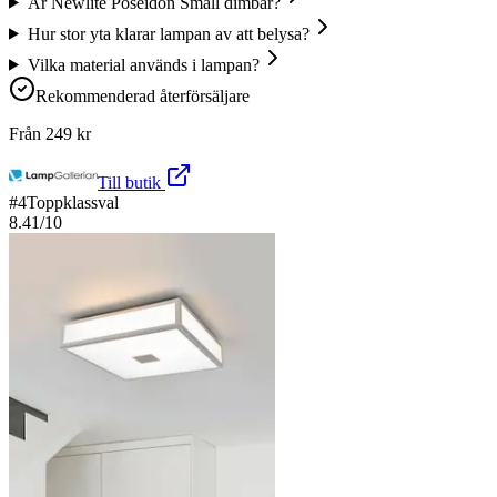
Är Newlite Poseidon Small dimbar?
Hur stor yta klarar lampan av att belysa?
Vilka material används i lampan?
Rekommenderad återförsäljare
Från
249
kr
Till butik
#
4
Toppklassval
8.41
/10