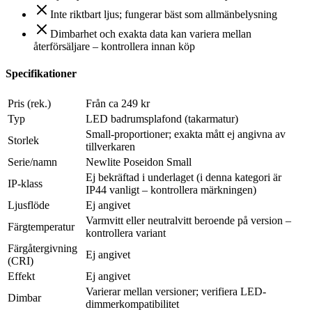
Inte riktbart ljus; fungerar bäst som allmänbelysning
Dimbarhet och exakta data kan variera mellan
återförsäljare – kontrollera innan köp
Specifikationer
Pris (rek.)
Från ca 249 kr
Typ
LED badrumsplafond (takarmatur)
Small-proportioner; exakta mått ej angivna av
Storlek
tillverkaren
Serie/namn
Newlite Poseidon Small
Ej bekräftad i underlaget (i denna kategori är
IP-klass
IP44 vanligt – kontrollera märkningen)
Ljusflöde
Ej angivet
Varmvitt eller neutralvitt beroende på version –
Färgtemperatur
kontrollera variant
Färgåtergivning
Ej angivet
(CRI)
Effekt
Ej angivet
Varierar mellan versioner; verifiera LED-
Dimbar
dimmerkompatibilitet