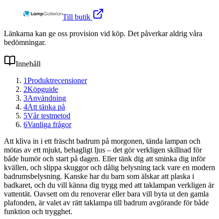
Till butik
Länkarna kan ge oss provision vid köp. Det påverkar aldrig våra
bedömningar.
Innehåll
1
Produktrecensioner
2
Köpguide
3
Användning
4
Att tänka på
5
Vår testmetod
6
Vanliga frågor
Att kliva in i ett fräscht badrum på morgonen, tända lampan och
mötas av ett mjukt, behagligt ljus – det gör verkligen skillnad för
både humör och start på dagen. Eller tänk dig att sminka dig inför
kvällen, och slippa skuggor och dålig belysning tack vare en modern
badrumsbelysning. Kanske har du barn som älskar att plaska i
badkaret, och du vill känna dig trygg med att taklampan verkligen är
vattentät. Oavsett om du renoverar eller bara vill byta ut den gamla
plafonden, är valet av rätt taklampa till badrum avgörande för både
funktion och trygghet.