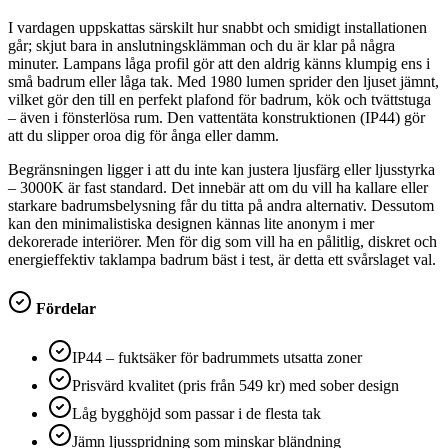
I vardagen uppskattas särskilt hur snabbt och smidigt installationen
går; skjut bara in anslutningsklämman och du är klar på några
minuter. Lampans låga profil gör att den aldrig känns klumpig ens i
små badrum eller låga tak. Med 1980 lumen sprider den ljuset jämnt,
vilket gör den till en perfekt plafond för badrum, kök och tvättstuga
– även i fönsterlösa rum. Den vattentäta konstruktionen (IP44) gör
att du slipper oroa dig för ånga eller damm.
Begränsningen ligger i att du inte kan justera ljusfärg eller ljusstyrka
– 3000K är fast standard. Det innebär att om du vill ha kallare eller
starkare badrumsbelysning får du titta på andra alternativ. Dessutom
kan den minimalistiska designen kännas lite anonym i mer
dekorerade interiörer. Men för dig som vill ha en pålitlig, diskret och
energieffektiv taklampa badrum bäst i test, är detta ett svårslaget val.
Fördelar
IP44 – fuktsäker för badrummets utsatta zoner
Prisvärd kvalitet (pris från 549 kr) med sober design
Låg bygghöjd som passar i de flesta tak
Jämn ljusspridning som minskar bländning