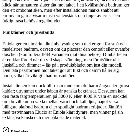
klick när armaturen sluter tätt mot taket. I ett kvällsmörkt badrum ger
den ett ombonat sken, men efter installationen märks snabbt att
kromytan gärna visar minsta vattenstänk och fingeravtryck – en
fuktig trasa behövs regelbundet.
Funktioner och prestanda
Eniola ger en utmärkt allmänbelysning som räcker gott för små och
medelstora badrum, oavsett om du placerar den centralt eller ovanför
duschen (kontrollera IP44-varianten mot dina behov). Dimbarheten
är en klar fördel när du vill skapa stämning, men förutsätter rätt
ljuskälla och dimmer – läs på i produktbladet om just din modell.
Den täta passformen mot taket gör att fukt och damm håller sig
borta, vilket är viktigt i badrumsmiljöer.
Installationen kan dock bli frustrerande om du har många eller grova
kablar; utrymmet under kåpan är ganska begränsat. Dessutom kan
den fasta färgtemperaturen på 3000 K eller 4000 K vara en nackdel
om du vill kunna växla mellan varmt och kallt ljus, något vissa
billigare plafond badrum eller spotlight badrum erbjuder. Jämfört
med testvinnaren Elucio är Eniola klart dyrare, men vinner på sin
exklusiva känsla och mer påkostade material.
Fördelar