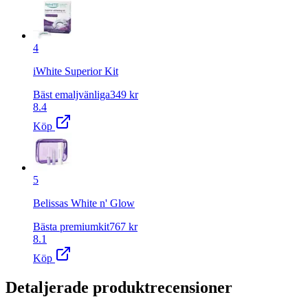
4
iWhite Superior Kit
Bäst emaljvänliga
349
kr
8.4
Köp
5
Belissas White n' Glow
Bästa premiumkit
767
kr
8.1
Köp
Detaljerade produktrecensioner