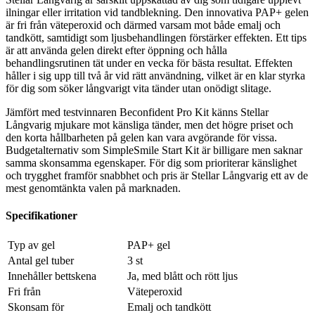
ilningar eller irritation vid tandblekning. Den innovativa PAP+ gelen
är fri från väteperoxid och därmed varsam mot både emalj och
tandkött, samtidigt som ljusbehandlingen förstärker effekten. Ett tips
är att använda gelen direkt efter öppning och hålla
behandlingsrutinen tät under en vecka för bästa resultat. Effekten
håller i sig upp till två år vid rätt användning, vilket är en klar styrka
för dig som söker långvarigt vita tänder utan onödigt slitage.
Jämfört med testvinnaren Beconfident Pro Kit känns Stellar
Långvarig mjukare mot känsliga tänder, men det högre priset och
den korta hållbarheten på gelen kan vara avgörande för vissa.
Budgetalternativ som SimpleSmile Start Kit är billigare men saknar
samma skonsamma egenskaper. För dig som prioriterar känslighet
och trygghet framför snabbhet och pris är Stellar Långvarig ett av de
mest genomtänkta valen på marknaden.
Specifikationer
Typ av gel
PAP+ gel
Antal gel tuber
3 st
Innehåller bettskena
Ja, med blått och rött ljus
Fri från
Väteperoxid
Skonsam för
Emalj och tandkött