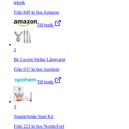
teknik
Från
849
kr hos
Amazon
Till butik
2
Be Lucent Stellar Långvarig
Från
637
kr hos
Apohem
Till butik
3
SimpleSmile Start Kit
Från
223
kr hos
NordicFeel