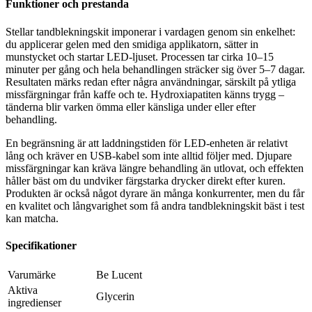
Funktioner och prestanda
Stellar tandblekningskit imponerar i vardagen genom sin enkelhet:
du applicerar gelen med den smidiga applikatorn, sätter in
munstycket och startar LED-ljuset. Processen tar cirka 10–15
minuter per gång och hela behandlingen sträcker sig över 5–7 dagar.
Resultaten märks redan efter några användningar, särskilt på ytliga
missfärgningar från kaffe och te. Hydroxiapatiten känns trygg –
tänderna blir varken ömma eller känsliga under eller efter
behandling.
En begränsning är att laddningstiden för LED-enheten är relativt
lång och kräver en USB-kabel som inte alltid följer med. Djupare
missfärgningar kan kräva längre behandling än utlovat, och effekten
håller bäst om du undviker färgstarka drycker direkt efter kuren.
Produkten är också något dyrare än många konkurrenter, men du får
en kvalitet och långvarighet som få andra tandblekningskit bäst i test
kan matcha.
Specifikationer
Varumärke
Be Lucent
Aktiva
Glycerin
ingredienser