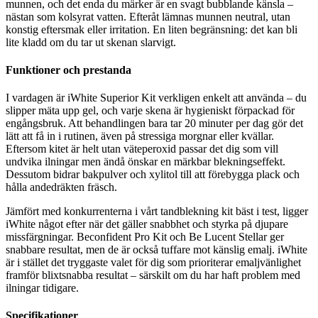
munnen, och det enda du märker är en svagt bubblande känsla –
nästan som kolsyrat vatten. Efteråt lämnas munnen neutral, utan
konstig eftersmak eller irritation. En liten begränsning: det kan bli
lite kladd om du tar ut skenan slarvigt.
Funktioner och prestanda
I vardagen är iWhite Superior Kit verkligen enkelt att använda – du
slipper mäta upp gel, och varje skena är hygieniskt förpackad för
engångsbruk. Att behandlingen bara tar 20 minuter per dag gör det
lätt att få in i rutinen, även på stressiga morgnar eller kvällar.
Eftersom kitet är helt utan väteperoxid passar det dig som vill
undvika ilningar men ändå önskar en märkbar blekningseffekt.
Dessutom bidrar bakpulver och xylitol till att förebygga plack och
hålla andedräkten fräsch.
Jämfört med konkurrenterna i vårt tandblekning kit bäst i test, ligger
iWhite något efter när det gäller snabbhet och styrka på djupare
missfärgningar. Beconfident Pro Kit och Be Lucent Stellar ger
snabbare resultat, men de är också tuffare mot känslig emalj. iWhite
är i stället det tryggaste valet för dig som prioriterar emaljvänlighet
framför blixtsnabba resultat – särskilt om du har haft problem med
ilningar tidigare.
Specifikationer