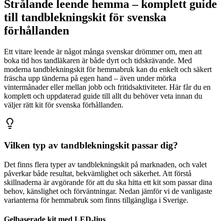
Strålande leende hemma – komplett guide
till tandblekningskit för svenska
förhållanden
Ett vitare leende är något många svenskar drömmer om, men att
boka tid hos tandläkaren är både dyrt och tidskrävande. Med
moderna tandblekningskit för hemmabruk kan du enkelt och säkert
fräscha upp tänderna på egen hand – även under mörka
vintermånader eller mellan jobb och fritidsaktiviteter. Här får du en
komplett och uppdaterad guide till allt du behöver veta innan du
väljer rätt kit för svenska förhållanden.
Vilken typ av tandblekningskit passar dig?
Det finns flera typer av tandblekningskit på marknaden, och valet
påverkar både resultat, bekvämlighet och säkerhet. Att förstå
skillnaderna är avgörande för att du ska hitta ett kit som passar dina
behov, känslighet och förväntningar. Nedan jämför vi de vanligaste
varianterna för hemmabruk som finns tillgängliga i Sverige.
Gelbaserade kit med LED-ljus