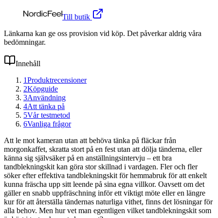
Till butik
Länkarna kan ge oss provision vid köp. Det påverkar aldrig våra
bedömningar.
Innehåll
1
Produktrecensioner
2
Köpguide
3
Användning
4
Att tänka på
5
Vår testmetod
6
Vanliga frågor
Att le mot kameran utan att behöva tänka på fläckar från
morgonkaffet, skratta stort på en fest utan att dölja tänderna, eller
känna sig självsäker på en anställningsintervju – ett bra
tandblekningskit kan göra stor skillnad i vardagen. Fler och fler
söker efter effektiva tandblekningskit för hemmabruk för att enkelt
kunna fräscha upp sitt leende på sina egna villkor. Oavsett om det
gäller en snabb uppfräschning inför ett viktigt möte eller en längre
kur för att återställa tändernas naturliga vithet, finns det lösningar för
alla behov. Men hur vet man egentligen vilket tandblekningskit som