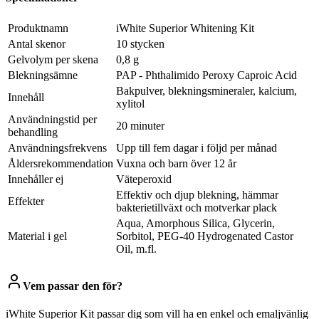
Produktnamn
iWhite Superior Whitening Kit
Antal skenor
10 stycken
Gelvolym per skena
0,8 g
Blekningsämne
PAP - Phthalimido Peroxy Caproic Acid
Bakpulver, blekningsmineraler, kalcium,
Innehåll
xylitol
Användningstid per
20 minuter
behandling
Användningsfrekvens
Upp till fem dagar i följd per månad
Åldersrekommendation
Vuxna och barn över 12 år
Innehåller ej
Väteperoxid
Effektiv och djup blekning, hämmar
Effekter
bakterietillväxt och motverkar plack
Aqua, Amorphous Silica, Glycerin,
Material i gel
Sorbitol, PEG-40 Hydrogenated Castor
Oil, m.fl.
Vem passar den för?
iWhite Superior Kit passar dig som vill ha en enkel och emaljvänlig