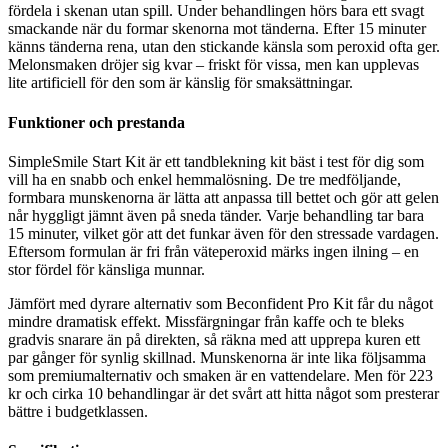
fördela i skenan utan spill. Under behandlingen hörs bara ett svagt
smackande när du formar skenorna mot tänderna. Efter 15 minuter
känns tänderna rena, utan den stickande känsla som peroxid ofta ger.
Melonsmaken dröjer sig kvar – friskt för vissa, men kan upplevas
lite artificiell för den som är känslig för smaksättningar.
Funktioner och prestanda
SimpleSmile Start Kit är ett tandblekning kit bäst i test för dig som
vill ha en snabb och enkel hemmalösning. De tre medföljande,
formbara munskenorna är lätta att anpassa till bettet och gör att gelen
når hyggligt jämnt även på sneda tänder. Varje behandling tar bara
15 minuter, vilket gör att det funkar även för den stressade vardagen.
Eftersom formulan är fri från väteperoxid märks ingen ilning – en
stor fördel för känsliga munnar.
Jämfört med dyrare alternativ som Beconfident Pro Kit får du något
mindre dramatisk effekt. Missfärgningar från kaffe och te bleks
gradvis snarare än på direkten, så räkna med att upprepa kuren ett
par gånger för synlig skillnad. Munskenorna är inte lika följsamma
som premiumalternativ och smaken är en vattendelare. Men för 223
kr och cirka 10 behandlingar är det svårt att hitta något som presterar
bättre i budgetklassen.