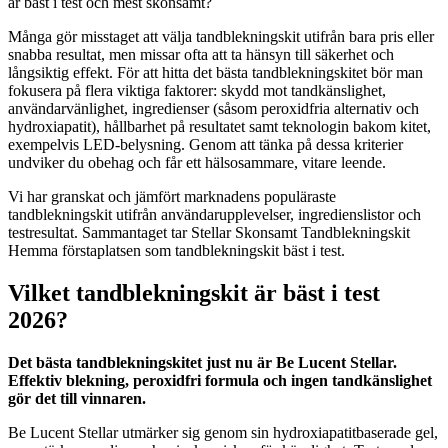
är bäst i test och mest skonsamt?
Många gör misstaget att välja tandblekningskit utifrån bara pris eller
snabba resultat, men missar ofta att ta hänsyn till säkerhet och
långsiktig effekt. För att hitta det bästa tandblekningskitet bör man
fokusera på flera viktiga faktorer: skydd mot tandkänslighet,
användarvänlighet, ingredienser (såsom peroxidfria alternativ och
hydroxiapatit), hållbarhet på resultatet samt teknologin bakom kitet,
exempelvis LED-belysning. Genom att tänka på dessa kriterier
undviker du obehag och får ett hälsosammare, vitare leende.
Vi har granskat och jämfört marknadens populäraste
tandblekningskit utifrån användarupplevelser, ingredienslistor och
testresultat. Sammantaget tar Stellar Skonsamt Tandblekningskit
Hemma förstaplatsen som tandblekningskit bäst i test.
Vilket tandblekningskit är bäst i test
2026?
Det bästa tandblekningskitet just nu är Be Lucent Stellar.
Effektiv blekning, peroxidfri formula och ingen tandkänslighet
gör det till vinnaren.
Be Lucent Stellar utmärker sig genom sin hydroxiapatitbaserade gel,