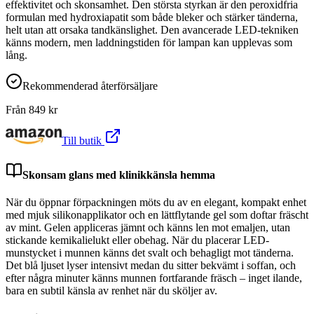
effektivitet och skonsamhet. Den största styrkan är den peroxidfria
formulan med hydroxiapatit som både bleker och stärker tänderna,
helt utan att orsaka tandkänslighet. Den avancerade LED-tekniken
känns modern, men laddningstiden för lampan kan upplevas som
lång.
Rekommenderad återförsäljare
Från
849
kr
Till butik
Skonsam glans med klinikkänsla hemma
När du öppnar förpackningen möts du av en elegant, kompakt enhet
med mjuk silikonapplikator och en lättflytande gel som doftar fräscht
av mint. Gelen appliceras jämnt och känns len mot emaljen, utan
stickande kemikalielukt eller obehag. När du placerar LED-
munstycket i munnen känns det svalt och behagligt mot tänderna.
Det blå ljuset lyser intensivt medan du sitter bekvämt i soffan, och
efter några minuter känns munnen fortfarande fräsch – inget ilande,
bara en subtil känsla av renhet när du sköljer av.