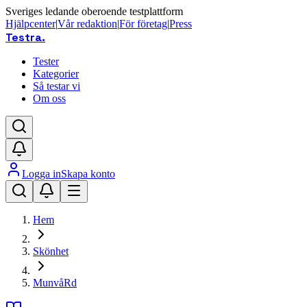
Sveriges ledande oberoende testplattform
Hjälpcenter
|
Vår redaktion
|
För företag
|
Press
Testra
.
Tester
Kategorier
Så testar vi
Om oss
Logga in
Skapa konto
Hem
Skönhet
MunvåRd