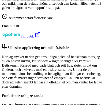
och mild, men det relativt höga priset och den korta hållbarheten på
gelen är något att vara uppmärksam på.
Rekommenderad återförsäljare
Från
637
kr
Till butik
Silkeslen applicering och mild fräschör
När jag trycker ut den genomskinliga gelen på bettskenan möts jag
av en nästan luktfri, lätt söt doft – inget stickigt eller kemiskt.
Bettskenan, försedd med både blått och rött ljus, sluter mjukt om
tänderna och aktiveras med ett diskret surrande. Under de 20
minuterna känns behandlingen behaglig, utan ilningar eller obehag,
och efteråt märks ingen strävhet på emaljen. En liten nackdel är
dock att gelen snabbt tappar sin effektivitet om man väntar för länge
efter öppning.
Funktioner och prestanda
Stellar Långvarig är särskilt uppskattad av dig som tidigare upplevt