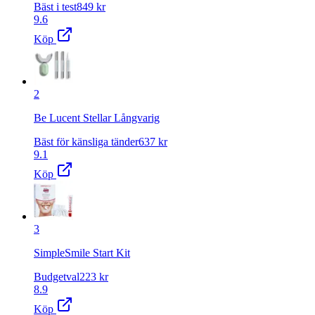
Bäst i test
849
kr
9.6
Köp
2
Be Lucent Stellar Långvarig
Bäst för känsliga tänder
637
kr
9.1
Köp
3
SimpleSmile Start Kit
Budgetval
223
kr
8.9
Köp