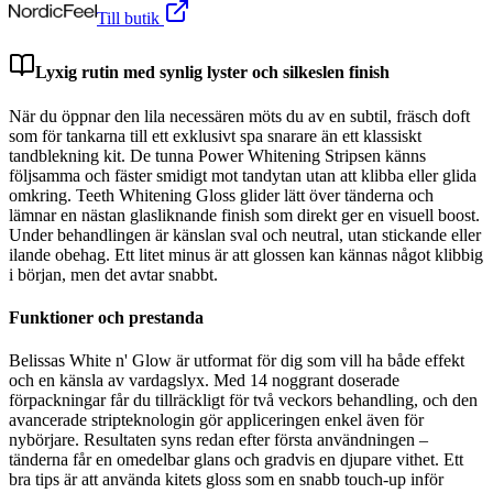
Till butik
Lyxig rutin med synlig lyster och silkeslen finish
När du öppnar den lila necessären möts du av en subtil, fräsch doft
som för tankarna till ett exklusivt spa snarare än ett klassiskt
tandblekning kit. De tunna Power Whitening Stripsen känns
följsamma och fäster smidigt mot tandytan utan att klibba eller glida
omkring. Teeth Whitening Gloss glider lätt över tänderna och
lämnar en nästan glasliknande finish som direkt ger en visuell boost.
Under behandlingen är känslan sval och neutral, utan stickande eller
ilande obehag. Ett litet minus är att glossen kan kännas något klibbig
i början, men det avtar snabbt.
Funktioner och prestanda
Belissas White n' Glow är utformat för dig som vill ha både effekt
och en känsla av vardagslyx. Med 14 noggrant doserade
förpackningar får du tillräckligt för två veckors behandling, och den
avancerade stripteknologin gör appliceringen enkel även för
nybörjare. Resultaten syns redan efter första användningen –
tänderna får en omedelbar glans och gradvis en djupare vithet. Ett
bra tips är att använda kitets gloss som en snabb touch-up inför