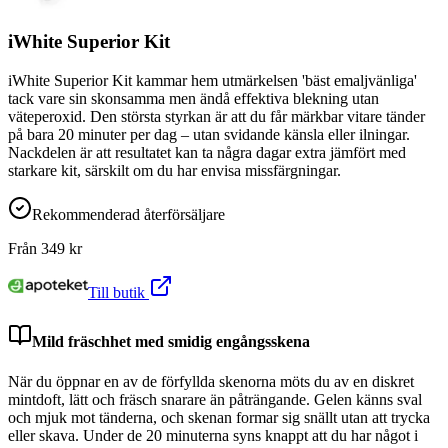
iWhite Superior Kit
iWhite Superior Kit kammar hem utmärkelsen 'bäst emaljvänliga'
tack vare sin skonsamma men ändå effektiva blekning utan
väteperoxid. Den största styrkan är att du får märkbar vitare tänder
på bara 20 minuter per dag – utan svidande känsla eller ilningar.
Nackdelen är att resultatet kan ta några dagar extra jämfört med
starkare kit, särskilt om du har envisa missfärgningar.
Rekommenderad återförsäljare
Från
349
kr
Till butik
Mild fräschhet med smidig engångsskena
När du öppnar en av de förfyllda skenorna möts du av en diskret
mintdoft, lätt och fräsch snarare än påträngande. Gelen känns sval
och mjuk mot tänderna, och skenan formar sig snällt utan att trycka
eller skava. Under de 20 minuterna syns knappt att du har något i