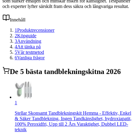
som stärker emaljen och minskar risken för känslighet. Testpaneler
och experter lyfter särskilt fram dess säkra och långvariga resultat.
Innehåll
1
Produktrecensioner
2
Köpguide
3
Användning
4
Att tänka på
5
Vår testmetod
6
Vanliga frågor
De
5
bästa
tandblekningskit
na 2026
1
Stellar Skonsamt Tandblekningskit Hemma - Effektiv, Enkel
& Säker Tandblekning, Ingen Tandkänslighet, hydroxiapatit,
100% Peroxidfri, Upp till 2 Års Varaktighet, Dubbel LED-
teknik