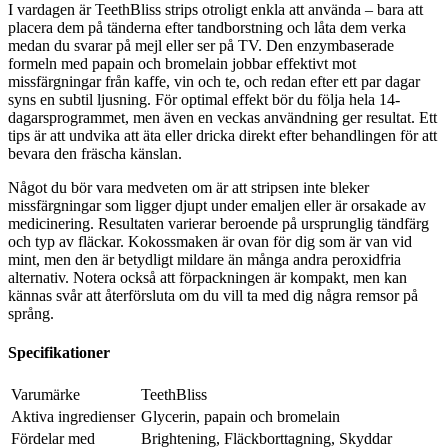
I vardagen är TeethBliss strips otroligt enkla att använda – bara att
placera dem på tänderna efter tandborstning och låta dem verka
medan du svarar på mejl eller ser på TV. Den enzymbaserade
formeln med papain och bromelain jobbar effektivt mot
missfärgningar från kaffe, vin och te, och redan efter ett par dagar
syns en subtil ljusning. För optimal effekt bör du följa hela 14-
dagarsprogrammet, men även en veckas användning ger resultat. Ett
tips är att undvika att äta eller dricka direkt efter behandlingen för att
bevara den fräscha känslan.
Något du bör vara medveten om är att stripsen inte bleker
missfärgningar som ligger djupt under emaljen eller är orsakade av
medicinering. Resultaten varierar beroende på ursprunglig tändfärg
och typ av fläckar. Kokossmaken är ovan för dig som är van vid
mint, men den är betydligt mildare än många andra peroxidfria
alternativ. Notera också att förpackningen är kompakt, men kan
kännas svår att återförsluta om du vill ta med dig några remsor på
språng.
Specifikationer
Varumärke
TeethBliss
Aktiva ingredienser
Glycerin, papain och bromelain
Fördelar med
Brightening, Fläckborttagning, Skyddar