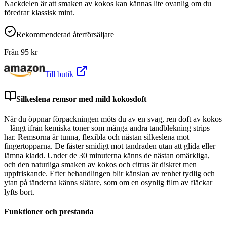
Nackdelen är att smaken av kokos kan kännas lite ovanlig om du
föredrar klassisk mint.
Rekommenderad återförsäljare
Från
95
kr
Till butik
Silkeslena remsor med mild kokosdoft
När du öppnar förpackningen möts du av en svag, ren doft av kokos
– långt ifrån kemiska toner som många andra tandblekning strips
har. Remsorna är tunna, flexibla och nästan silkeslena mot
fingertopparna. De fäster smidigt mot tandraden utan att glida eller
lämna kladd. Under de 30 minuterna känns de nästan omärkliga,
och den naturliga smaken av kokos och citrus är diskret men
uppfriskande. Efter behandlingen blir känslan av renhet tydlig och
ytan på tänderna känns slätare, som om en osynlig film av fläckar
lyfts bort.
Funktioner och prestanda