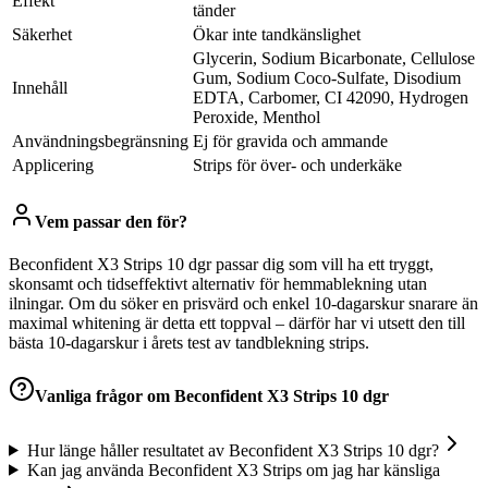
Effekt
tänder
Säkerhet
Ökar inte tandkänslighet
Glycerin, Sodium Bicarbonate, Cellulose
Gum, Sodium Coco-Sulfate, Disodium
Innehåll
EDTA, Carbomer, CI 42090, Hydrogen
Peroxide, Menthol
Användningsbegränsning
Ej för gravida och ammande
Applicering
Strips för över- och underkäke
Vem passar den för?
Beconfident X3 Strips 10 dgr passar dig som vill ha ett tryggt,
skonsamt och tidseffektivt alternativ för hemmablekning utan
ilningar. Om du söker en prisvärd och enkel 10-dagarskur snarare än
maximal whitening är detta ett toppval – därför har vi utsett den till
bästa 10-dagarskur i årets test av tandblekning strips.
Vanliga frågor om
Beconfident X3 Strips 10 dgr
Hur länge håller resultatet av Beconfident X3 Strips 10 dgr?
Kan jag använda Beconfident X3 Strips om jag har känsliga