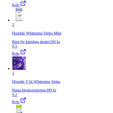
Köp
2
Humble Whitening Strips Mint
Bäst för känsliga tänder
269
kr
9.5
Köp
3
Hismile V34 Whitening Strips
Bästa färgkorrigering
399
kr
9.2
Köp