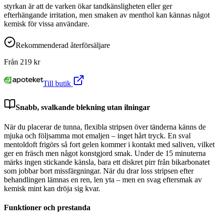
styrkan är att de varken ökar tandkänsligheten eller ger
efterhängande irritation, men smaken av menthol kan kännas något
kemisk för vissa användare.
Rekommenderad återförsäljare
Från
219
kr
Till butik
Snabb, svalkande blekning utan ilningar
När du placerar de tunna, flexibla stripsen över tänderna känns de
mjuka och följsamma mot emaljen – inget hårt tryck. En sval
mentoldoft frigörs så fort gelen kommer i kontakt med saliven, vilket
ger en fräsch men något konstgjord smak. Under de 15 minuterna
märks ingen stickande känsla, bara ett diskret pirr från bikarbonatet
som jobbar bort missfärgningar. När du drar loss stripsen efter
behandlingen lämnas en ren, len yta – men en svag eftersmak av
kemisk mint kan dröja sig kvar.
Funktioner och prestanda