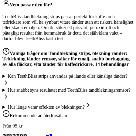
Vem passar den för?
TeethBliss tandblekning strips passar perfekt för kaffe- och
tedrickare som vill ha synbart vitare tänder utan att riskera känslighet
eller skada emaljen. Om du söker ett prisvärt, peroxidfritt och
påtagligt resultat från hemmabruk är detta det självklara valet –
därför blev TeethBliss bäst i test.
Vanliga frågor om
Tandblekning strips, blekning ränder:
Teblekning tänder remsor, säker för emalj, snabb borttagning
av alla fläckar, vita tänder för kaffedrickare, 14 behandlingar
Kan TeethBliss strips användas på ilande eller känsliga tänder?
Hur snabbt syns resultatet med TeethBliss tandblekningsremsor?
Hur länge varar effekten av blekningen?
Rekommenderad återförsäljare
Från
95
kr