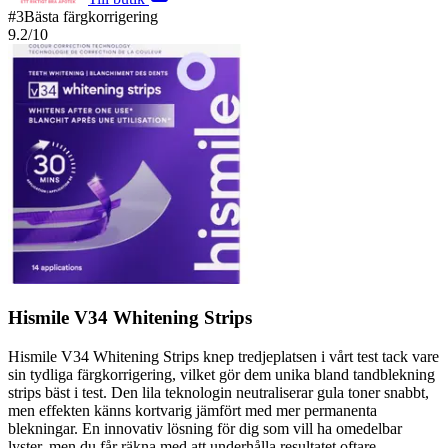
#
3
Bästa färgkorrigering
9.2
/10
Hismile V34 Whitening Strips
Hismile V34 Whitening Strips knep tredjeplatsen i vårt test tack vare
sin tydliga färgkorrigering, vilket gör dem unika bland tandblekning
strips bäst i test. Den lila teknologin neutraliserar gula toner snabbt,
men effekten känns kortvarig jämfört med mer permanenta
blekningar. En innovativ lösning för dig som vill ha omedelbar
lyster, men du får räkna med att underhålla resultatet oftare.