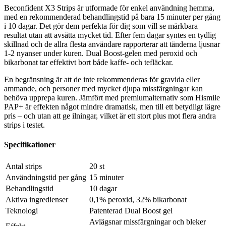
Beconfident X3 Strips är utformade för enkel användning hemma,
med en rekommenderad behandlingstid på bara 15 minuter per gång
i 10 dagar. Det gör dem perfekta för dig som vill se märkbara
resultat utan att avsätta mycket tid. Efter fem dagar syntes en tydlig
skillnad och de allra flesta användare rapporterar att tänderna ljusnar
1-2 nyanser under kuren. Dual Boost-gelen med peroxid och
bikarbonat tar effektivt bort både kaffe- och tefläckar.
En begränsning är att de inte rekommenderas för gravida eller
ammande, och personer med mycket djupa missfärgningar kan
behöva upprepa kuren. Jämfört med premiumalternativ som Hismile
PAP+ är effekten något mindre dramatisk, men till ett betydligt lägre
pris – och utan att ge ilningar, vilket är ett stort plus mot flera andra
strips i testet.
Specifikationer
Antal strips
20 st
Användningstid per gång
15 minuter
Behandlingstid
10 dagar
Aktiva ingredienser
0,1% peroxid, 32% bikarbonat
Teknologi
Patenterad Dual Boost gel
Avlägsnar missfärgningar och bleker