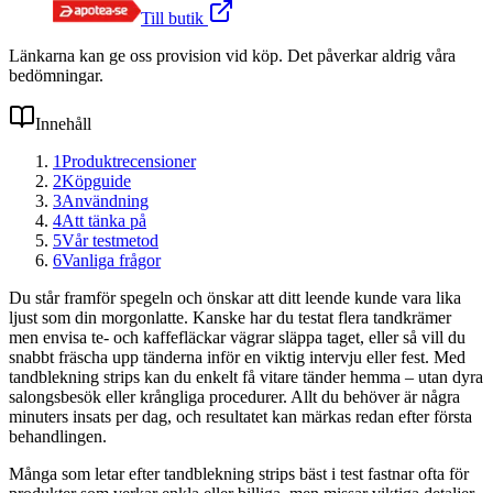
Till butik
Länkarna kan ge oss provision vid köp. Det påverkar aldrig våra
bedömningar.
Innehåll
1
Produktrecensioner
2
Köpguide
3
Användning
4
Att tänka på
5
Vår testmetod
6
Vanliga frågor
Du står framför spegeln och önskar att ditt leende kunde vara lika
ljust som din morgonlatte. Kanske har du testat flera tandkrämer
men envisa te- och kaffefläckar vägrar släppa taget, eller så vill du
snabbt fräscha upp tänderna inför en viktig intervju eller fest. Med
tandblekning strips kan du enkelt få vitare tänder hemma – utan dyra
salongsbesök eller krångliga procedurer. Allt du behöver är några
minuters insats per dag, och resultatet kan märkas redan efter första
behandlingen.
Många som letar efter tandblekning strips bäst i test fastnar ofta för