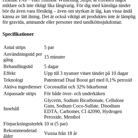
mildare och inte riktigt lika långvarig. För dig med känsliga tänder
bör du även vara försiktig – även om styrkan är låg, kan vissa ändå
känna av lätt ilning. Det är också viktigt att produkten inte är lämplig
för gravida, ammande eller personer med tandköttssjukdomar.
Specifikationer
Antal strips
5 par
Användningstid per
15 minuter
gång
Behandlingstid
5 dagar
Effekt
Upp till 3 nyanser vitare tänder på 10 dagar
Teknologi
Patenterad Dual Boost gel med 0,1% peroxid
Aktiva ingredienser
Cocossulfat och 32% bikarbonat
Anpassade strips
För både över- och underkäken
Glycerin, Sodium Bicarbonate, Cellulose
Gum, Sodium Coco-Sulfate, Disodium
Innehåll
EDTA, Carbomer, CI 42090, Hydrogen
Peroxide, Menthol
Förpackningsstorlek
10 st (5 par)
Rekommenderad
Vuxna från 18 år
ålder