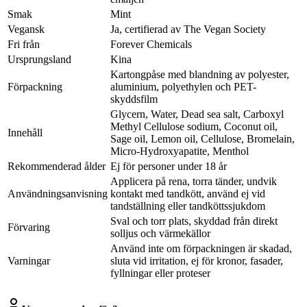
Smak
Mint
Vegansk
Ja, certifierad av The Vegan Society
Fri från
Forever Chemicals
Ursprungsland
Kina
Kartongpåse med blandning av polyester,
Förpackning
aluminium, polyethylen och PET-
skyddsfilm
Glycern, Water, Dead sea salt, Carboxyl
Methyl Cellulose sodium, Coconut oil,
Innehåll
Sage oil, Lemon oil, Cellulose, Bromelain,
Micro-Hydroxyapatite, Menthol
Rekommenderad ålder
Ej för personer under 18 år
Applicera på rena, torra tänder, undvik
Användningsanvisning
kontakt med tandkött, använd ej vid
tandställning eller tandköttssjukdom
Sval och torr plats, skyddad från direkt
Förvaring
solljus och värmekällor
Använd inte om förpackningen är skadad,
Varningar
sluta vid irritation, ej för kronor, fasader,
fyllningar eller proteser