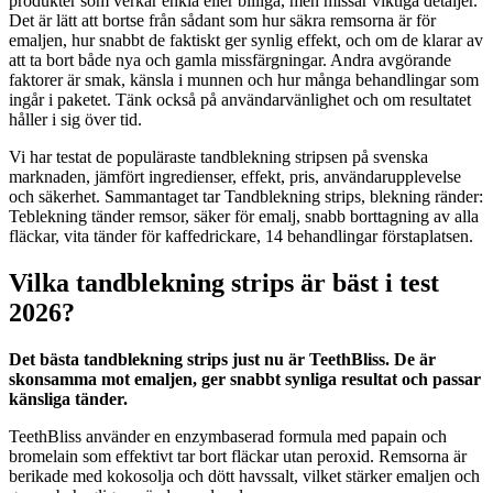
produkter som verkar enkla eller billiga, men missar viktiga detaljer.
Det är lätt att bortse från sådant som hur säkra remsorna är för
emaljen, hur snabbt de faktiskt ger synlig effekt, och om de klarar av
att ta bort både nya och gamla missfärgningar. Andra avgörande
faktorer är smak, känsla i munnen och hur många behandlingar som
ingår i paketet. Tänk också på användarvänlighet och om resultatet
håller i sig över tid.
Vi har testat de populäraste tandblekning stripsen på svenska
marknaden, jämfört ingredienser, effekt, pris, användarupplevelse
och säkerhet. Sammantaget tar Tandblekning strips, blekning ränder:
Teblekning tänder remsor, säker för emalj, snabb borttagning av alla
fläckar, vita tänder för kaffedrickare, 14 behandlingar förstaplatsen.
Vilka tandblekning strips är bäst i test
2026?
Det bästa tandblekning strips just nu är TeethBliss. De är
skonsamma mot emaljen, ger snabbt synliga resultat och passar
känsliga tänder.
TeethBliss använder en enzymbaserad formula med papain och
bromelain som effektivt tar bort fläckar utan peroxid. Remsorna är
berikade med kokosolja och dött havssalt, vilket stärker emaljen och