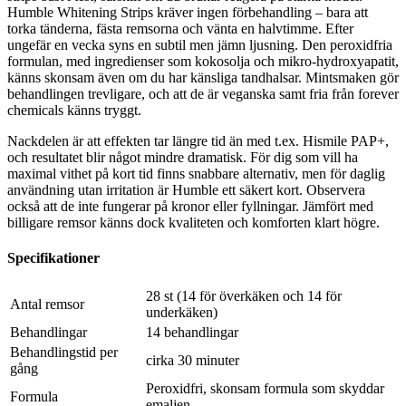
Humble Whitening Strips kräver ingen förbehandling – bara att
torka tänderna, fästa remsorna och vänta en halvtimme. Efter
ungefär en vecka syns en subtil men jämn ljusning. Den peroxidfria
formulan, med ingredienser som kokosolja och mikro-hydroxyapatit,
känns skonsam även om du har känsliga tandhalsar. Mintsmaken gör
behandlingen trevligare, och att de är veganska samt fria från forever
chemicals känns tryggt.
Nackdelen är att effekten tar längre tid än med t.ex. Hismile PAP+,
och resultatet blir något mindre dramatisk. För dig som vill ha
maximal vithet på kort tid finns snabbare alternativ, men för daglig
användning utan irritation är Humble ett säkert kort. Observera
också att de inte fungerar på kronor eller fyllningar. Jämfört med
billigare remsor känns dock kvaliteten och komforten klart högre.
Specifikationer
28 st (14 för överkäken och 14 för
Antal remsor
underkäken)
Behandlingar
14 behandlingar
Behandlingstid per
cirka 30 minuter
gång
Peroxidfri, skonsam formula som skyddar
Formula
emaljen