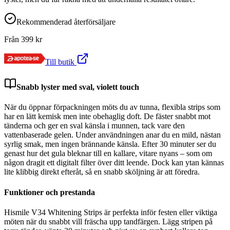
Rekommenderad återförsäljare
Från
399
kr
Till butik
Snabb lyster med sval, violett touch
När du öppnar förpackningen möts du av tunna, flexibla strips som
har en lätt kemisk men inte obehaglig doft. De fäster snabbt mot
tänderna och ger en sval känsla i munnen, tack vare den
vattenbaserade gelen. Under användningen anar du en mild, nästan
syrlig smak, men ingen brännande känsla. Efter 30 minuter ser du
genast hur det gula bleknar till en kallare, vitare nyans – som om
någon dragit ett digitalt filter över ditt leende. Dock kan ytan kännas
lite klibbig direkt efteråt, så en snabb sköljning är att föredra.
Funktioner och prestanda
Hismile V34 Whitening Strips är perfekta inför festen eller viktiga
möten när du snabbt vill fräscha upp tandfärgen. Lägg stripen på