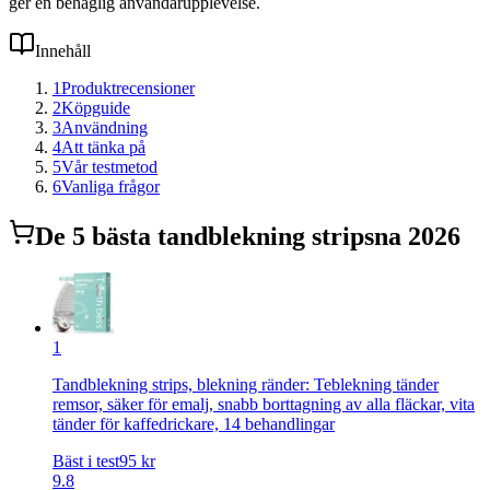
ger en behaglig användarupplevelse.
Innehåll
1
Produktrecensioner
2
Köpguide
3
Användning
4
Att tänka på
5
Vår testmetod
6
Vanliga frågor
De
5
bästa
tandblekning strips
na 2026
1
Tandblekning strips, blekning ränder: Teblekning tänder
remsor, säker för emalj, snabb borttagning av alla fläckar, vita
tänder för kaffedrickare, 14 behandlingar
Bäst i test
95
kr
9.8