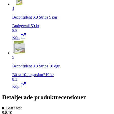
4
Beconfident X3 Strips 5 par
Budgetval
159
kr
8.8
Köp
5
Beconfident X3 Strips 10 dgr
Bästa 10-dagarskur
219
kr
8.3
Köp
Detaljerade produktrecensioner
#
1
Bäst i test
9.8
/10