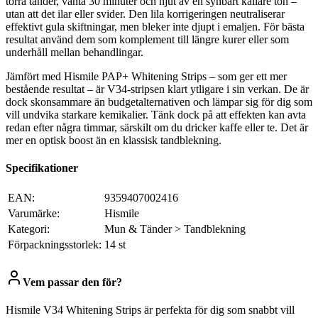
torra tänder, vänta 30 minuter och njut av en synbart kallare ton –
utan att det ilar eller svider. Den lila korrigeringen neutraliserar
effektivt gula skiftningar, men bleker inte djupt i emaljen. För bästa
resultat använd dem som komplement till längre kurer eller som
underhåll mellan behandlingar.
Jämfört med Hismile PAP+ Whitening Strips – som ger ett mer
bestående resultat – är V34-stripsen klart ytligare i sin verkan. De är
dock skonsammare än budgetalternativen och lämpar sig för dig som
vill undvika starkare kemikalier. Tänk dock på att effekten kan avta
redan efter några timmar, särskilt om du dricker kaffe eller te. Det är
mer en optisk boost än en klassisk tandblekning.
Specifikationer
EAN:
9359407002416
Varumärke:
Hismile
Kategori:
Mun & Tänder > Tandblekning
Förpackningsstorlek:
14 st
Vem passar den för?
Hismile V34 Whitening Strips är perfekta för dig som snabbt vill