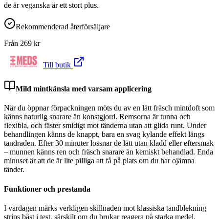
de är veganska är ett stort plus.
Rekommenderad återförsäljare
Från
269
kr
Till butik
Mild mintkänsla med varsam applicering
När du öppnar förpackningen möts du av en lätt fräsch mintdoft som
känns naturlig snarare än konstgjord. Remsorna är tunna och
flexibla, och fäster smidigt mot tänderna utan att glida runt. Under
behandlingen känns de knappt, bara en svag kylande effekt längs
tandraden. Efter 30 minuter lossnar de lätt utan kladd eller eftersmak
– munnen känns ren och fräsch snarare än kemiskt behandlad. Enda
minuset är att de är lite pilliga att få på plats om du har ojämna
tänder.
Funktioner och prestanda
I vardagen märks verkligen skillnaden mot klassiska tandblekning
strips bäst i test, särskilt om du brukar reagera på starka medel.