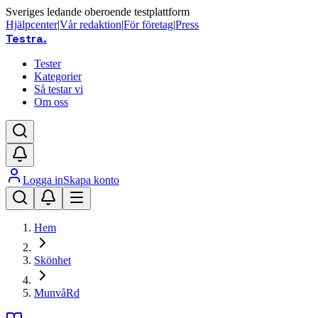
Sveriges ledande oberoende testplattform
Hjälpcenter
|
Vår redaktion
|
För företag
|
Press
Testra
.
Tester
Kategorier
Så testar vi
Om oss
Logga in
Skapa konto
Hem
Skönhet
MunvåRd