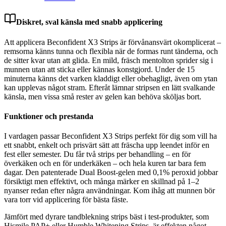
Diskret, sval känsla med snabb applicering
Att applicera Beconfident X3 Strips är förvånansvärt okomplicerat –
remsorna känns tunna och flexibla när de formas runt tänderna, och
de sitter kvar utan att glida. En mild, fräsch mentolton sprider sig i
munnen utan att sticka eller kännas konstgjord. Under de 15
minuterna känns det varken kladdigt eller obehagligt, även om ytan
kan upplevas något stram. Efteråt lämnar stripsen en lätt svalkande
känsla, men vissa små rester av gelen kan behöva sköljas bort.
Funktioner och prestanda
I vardagen passar Beconfident X3 Strips perfekt för dig som vill ha
ett snabbt, enkelt och prisvärt sätt att fräscha upp leendet inför en
fest eller semester. Du får två strips per behandling – en för
överkäken och en för underkäken – och hela kuren tar bara fem
dagar. Den patenterade Dual Boost-gelen med 0,1% peroxid jobbar
försiktigt men effektivt, och många märker en skillnad på 1–2
nyanser redan efter några användningar. Kom ihåg att munnen bör
vara torr vid applicering för bästa fäste.
Jämfört med dyrare tandblekning strips bäst i test-produkter, som
Hismile PAP+ eller Humble Whitening Strips, är effekten något