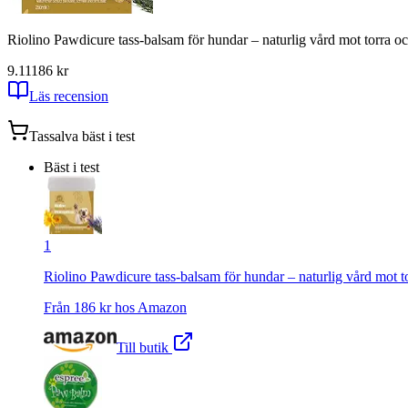
Riolino Pawdicure tass-balsam för hundar – naturlig vård mot torra o
9.11
186
kr
Läs recension
Tassalva
bäst i test
Bäst i test
1
Riolino Pawdicure tass-balsam för hundar – naturlig vård mot t
Från
186
kr hos
Amazon
Till butik