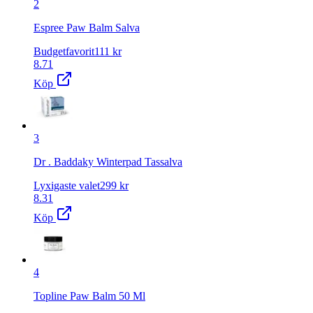
2
Espree Paw Balm Salva
Budgetfavorit
111
kr
8.71
Köp
3
Dr . Baddaky Winterpad Tassalva
Lyxigaste valet
299
kr
8.31
Köp
4
Topline Paw Balm 50 Ml