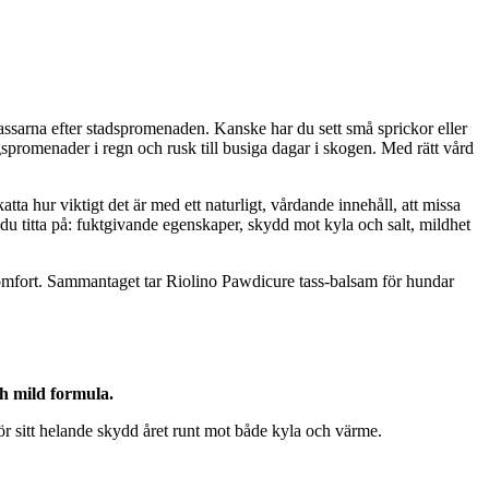
ssarna efter stadspromenaden. Kanske har du sett små sprickor eller
gspromenader i regn och rusk till busiga dagar i skogen. Med rätt vård
ta hur viktigt det är med ett naturligt, vårdande innehåll, att missa
r du titta på: fuktgivande egenskaper, skydd mot kyla och salt, mildhet
 komfort. Sammantaget tar Riolino Pawdicure tass-balsam för hundar
ch mild formula.
 sitt helande skydd året runt mot både kyla och värme.