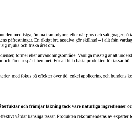
unden med isiga, ömma trampdynor, eller när grus och salt gnager på ta
s påfrestningar. En riktigt bra tassalva gör skillnad – i allt från varda
r sig mjuka och friska året om.
edienser, formel eller användningsområde. Vanliga misstag är att underskat
dar och lämnar spår i hemmet. För att hitta bästa produkten för tassar bö
riterier, med fokus på effekter över tid, enkel applicering och hundens
återfuktar och främjar läkning tack vare naturliga ingredienser o
ktivt vårdar känsliga tassar. Produkten rekommenderas av experter för