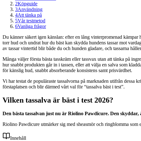
2
Köpguide
3
Användning
4
Att tänka på
5
Vår testmetod
6
Vanliga frågor
Du känner säkert igen känslan: efter en lång vinterpromenad kämpar h
torr hud och undrat hur du bäst kan skydda hundens tassar mot vardagen
av tassar vintertid blir både du och hunden gladare, och tassarna hålle
Många väljer första bästa tasskräm eller tassvax utan att tänka på ingr
hur snabbt produkten går in i tassen, eller att välja en salva som klad
för känslig hud, snabbt absorberande konsistens samt prisvärdhet.
Vi har testat de populäraste tassalvorna på marknaden utifrån dessa k
förstaplatsen och blir därmed vårt val för “tassalva bäst i test”.
Vilken tassalva är bäst i test 2026?
Den bästa tassalvan just nu är Riolino Pawdicure. Den skyddar, 
Riolino Pawdicure utmärker sig med sheasmör och ringblomma som effe
Innehåll