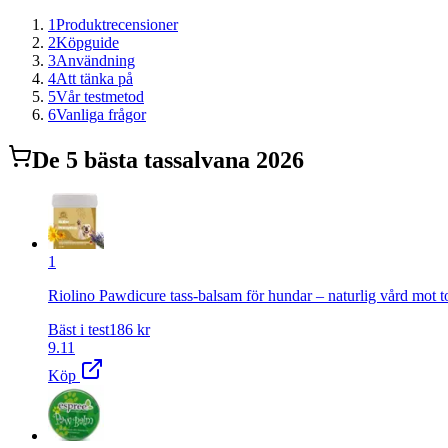
1
Produktrecensioner
2
Köpguide
3
Användning
4
Att tänka på
5
Vår testmetod
6
Vanliga frågor
De
5
bästa
tassalva
na 2026
1
Riolino Pawdicure tass-balsam för hundar – naturlig vård mot t
Bäst i test
186
kr
9.11
Köp