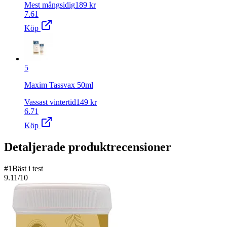
Mest mångsidig
189
kr
7.61
Köp
5
Maxim Tassvax 50ml
Vassast vintertid
149
kr
6.71
Köp
Detaljerade produktrecensioner
#
1
Bäst i test
9.11
/10