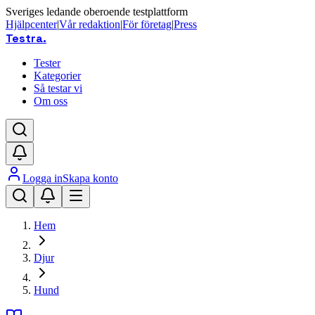
Sveriges ledande oberoende testplattform
Hjälpcenter
|
Vår redaktion
|
För företag
|
Press
Testra
.
Tester
Kategorier
Så testar vi
Om oss
Logga in
Skapa konto
Hem
Djur
Hund