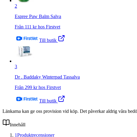
2
Espree Paw Balm Salva
Från
111
kr hos
Firstvet
Till butik
3
Dr . Baddaky Winterpad Tassalva
Från
299
kr hos
Firstvet
Till butik
Länkarna kan ge oss provision vid köp. Det påverkar aldrig våra bed
Innehåll
1
Produktrecensioner