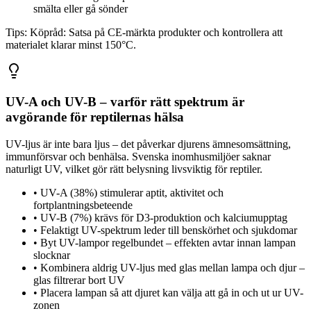
smälta eller gå sönder
Tips:
Köpråd: Satsa på CE-märkta produkter och kontrollera att
materialet klarar minst 150°C.
UV-A och UV-B – varför rätt spektrum är
avgörande för reptilernas hälsa
UV-ljus är inte bara ljus – det påverkar djurens ämnesomsättning,
immunförsvar och benhälsa. Svenska inomhusmiljöer saknar
naturligt UV, vilket gör rätt belysning livsviktig för reptiler.
•
UV-A (38%) stimulerar aptit, aktivitet och
fortplantningsbeteende
•
UV-B (7%) krävs för D3-produktion och kalciumupptag
•
Felaktigt UV-spektrum leder till benskörhet och sjukdomar
•
Byt UV-lampor regelbundet – effekten avtar innan lampan
slocknar
•
Kombinera aldrig UV-ljus med glas mellan lampa och djur –
glas filtrerar bort UV
•
Placera lampan så att djuret kan välja att gå in och ut ur UV-
zonen