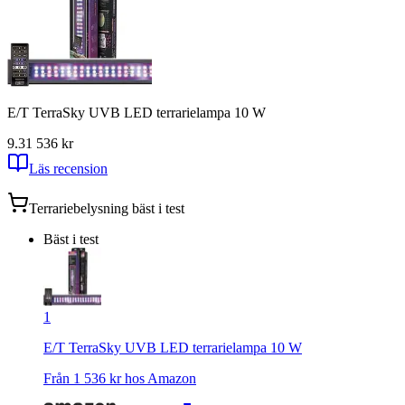
E/T TerraSky UVB LED terrarielampa 10 W
9.3
1 536
kr
Läs recension
Terrariebelysning
bäst i test
Bäst i test
1
E/T TerraSky UVB LED terrarielampa 10 W
Från
1 536
kr hos
Amazon