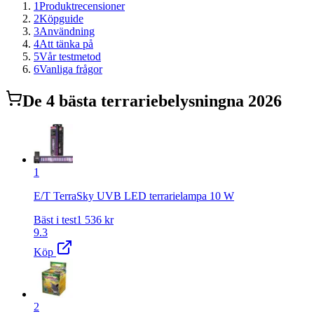
1
Produktrecensioner
2
Köpguide
3
Användning
4
Att tänka på
5
Vår testmetod
6
Vanliga frågor
De
4
bästa
terrariebelysning
na 2026
1
E/T TerraSky UVB LED terrarielampa 10 W
Bäst i test
1 536
kr
9.3
Köp
2