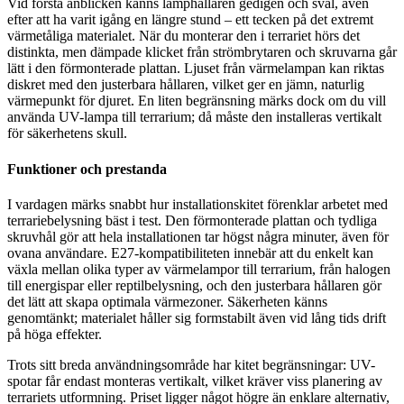
Vid första anblicken känns lamphållaren gedigen och sval, även
efter att ha varit igång en längre stund – ett tecken på det extremt
värmetåliga materialet. När du monterar den i terrariet hörs det
distinkta, men dämpade klicket från strömbrytaren och skruvarna går
lätt i den förmonterade plattan. Ljuset från värmelampan kan riktas
diskret med den justerbara hållaren, vilket ger en jämn, naturlig
värmepunkt för djuret. En liten begränsning märks dock om du vill
använda UV-lampa till terrarium; då måste den installeras vertikalt
för säkerhetens skull.
Funktioner och prestanda
I vardagen märks snabbt hur installationskitet förenklar arbetet med
terrariebelysning bäst i test. Den förmonterade plattan och tydliga
skruvhål gör att hela installationen tar högst några minuter, även för
ovana användare. E27-kompatibiliteten innebär att du enkelt kan
växla mellan olika typer av värmelampor till terrarium, från halogen
till energispar eller reptilbelysning, och den justerbara hållaren gör
det lätt att skapa optimala värmezoner. Säkerheten känns
genomtänkt; materialet håller sig formstabilt även vid lång tids drift
på höga effekter.
Trots sitt breda användningsområde har kitet begränsningar: UV-
spotar får endast monteras vertikalt, vilket kräver viss planering av
terrariets utformning. Priset ligger något högre än enklare alternativ,