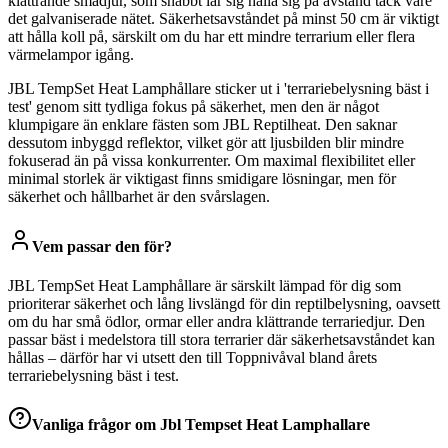
klättrande smådjur, som snabbt lär sig hålla sig på avstånd tack vare
det galvaniserade nätet. Säkerhetsavståndet på minst 50 cm är viktigt
att hålla koll på, särskilt om du har ett mindre terrarium eller flera
värmelampor igång.
JBL TempSet Heat Lamphållare sticker ut i 'terrariebelysning bäst i
test' genom sitt tydliga fokus på säkerhet, men den är något
klumpigare än enklare fästen som JBL Reptilheat. Den saknar
dessutom inbyggd reflektor, vilket gör att ljusbilden blir mindre
fokuserad än på vissa konkurrenter. Om maximal flexibilitet eller
minimal storlek är viktigast finns smidigare lösningar, men för
säkerhet och hållbarhet är den svårslagen.
Vem passar den för?
JBL TempSet Heat Lamphållare är särskilt lämpad för dig som
prioriterar säkerhet och lång livslängd för din reptilbelysning, oavsett
om du har små ödlor, ormar eller andra klättrande terrariedjur. Den
passar bäst i medelstora till stora terrarier där säkerhetsavståndet kan
hållas – därför har vi utsett den till Toppnivåval bland årets
terrariebelysning bäst i test.
Vanliga frågor om
Jbl Tempset Heat Lamphallare