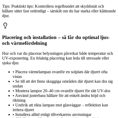
Tips:
Praktiskt tips: Kontrollera regelbundet att skyddsnät och
hållare sitter fast ordentligt – särskilt om du har starka eller klättrande
djur.
Placering och installation – så får du optimal ljus-
och värmefördelning
Hur och var du placerar belysningen påverkar både temperatur och
UV-exponering. En felaktig placering kan leda till stressade eller
sjuka djur.
•
Placera värmelampan ovanför en solplats där djuret ofta
vistas
•
Se till att det finns skuggiga områden där djuret kan dra sig
undan
•
Montera lampor 20–40 cm ovanför djuret för rätt UV-dos
•
Använd justerbara hållare för att enkelt ändra höjd och
riktning
•
Undvik att rikta lampan mot glasväggar – reflektion kan
irritera djuret
•
Installera alltid enligt tillverkarens anvisningar