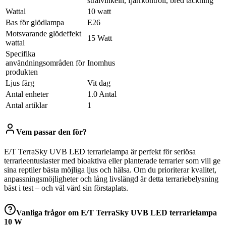
strålvinkeln, fjärrkontroll, bred täckning
Wattal
10 watt
Bas för glödlampa
E26
Motsvarande glödeffekt
15 Watt
wattal
Specifika
användningsområden för
Inomhus
produkten
Ljus färg
Vit dag
Antal enheter
1.0 Antal
Antal artiklar
1
Vem passar den för?
E/T TerraSky UVB LED terrarielampa är perfekt för seriösa
terrarieentusiaster med bioaktiva eller planterade terrarier som vill ge
sina reptiler bästa möjliga ljus och hälsa. Om du prioriterar kvalitet,
anpassningsmöjligheter och lång livslängd är detta terrariebelysning
bäst i test – och väl värd sin förstaplats.
Vanliga frågor om
E/T TerraSky UVB LED terrarielampa
10 W