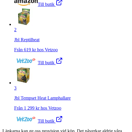
Till butik
2
Jbl Reptilheat
Från
619
kr hos
Vetzoo
Till butik
3
Jbl Tempset Heat Lamphallare
Från
1 299
kr hos
Vetzoo
Till butik
Länkarna kan ge oss provision vid köp. Det påverkar aldrig våra