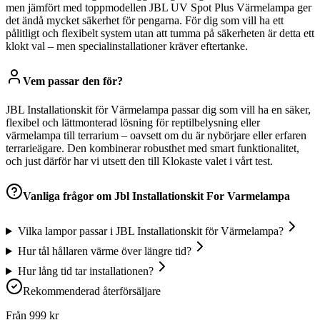
men jämfört med toppmodellen JBL UV Spot Plus Värmelampa ger
det ändå mycket säkerhet för pengarna. För dig som vill ha ett
pålitligt och flexibelt system utan att tumma på säkerheten är detta ett
klokt val – men specialinstallationer kräver eftertanke.
Vem passar den för?
JBL Installationskit för Värmelampa passar dig som vill ha en säker,
flexibel och lättmonterad lösning för reptilbelysning eller
värmelampa till terrarium – oavsett om du är nybörjare eller erfaren
terrarieägare. Den kombinerar robusthet med smart funktionalitet,
och just därför har vi utsett den till Klokaste valet i vårt test.
Vanliga frågor om
Jbl Installationskit For Varmelampa
Vilka lampor passar i JBL Installationskit för Värmelampa?
Hur tål hållaren värme över längre tid?
Hur lång tid tar installationen?
Rekommenderad återförsäljare
Från
999
kr