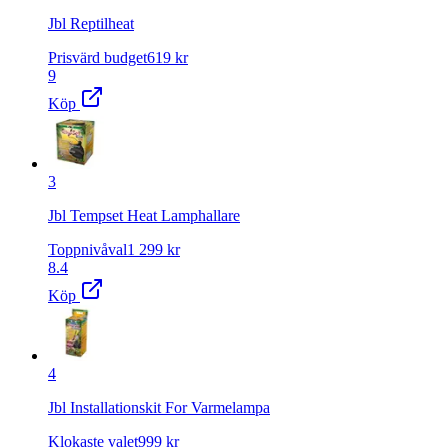
Jbl Reptilheat
Prisvärd budget
619
kr
9
Köp
3
Jbl Tempset Heat Lamphallare
Toppnivåval
1 299
kr
8.4
Köp
4
Jbl Installationskit For Varmelampa
Klokaste valet
999
kr