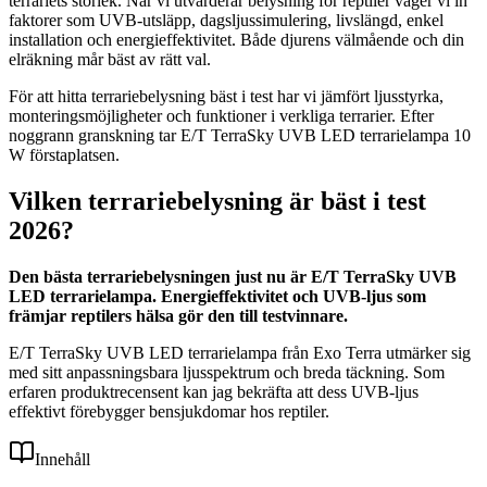
terrariets storlek. När vi utvärderar belysning för reptiler väger vi in
faktorer som UVB-utsläpp, dagsljussimulering, livslängd, enkel
installation och energieffektivitet. Både djurens välmående och din
elräkning mår bäst av rätt val.
För att hitta terrariebelysning bäst i test har vi jämfört ljusstyrka,
monteringsmöjligheter och funktioner i verkliga terrarier. Efter
noggrann granskning tar E/T TerraSky UVB LED terrarielampa 10
W förstaplatsen.
Vilken terrariebelysning är bäst i test
2026?
Den bästa terrariebelysningen just nu är E/T TerraSky UVB
LED terrarielampa. Energieffektivitet och UVB-ljus som
främjar reptilers hälsa gör den till testvinnare.
E/T TerraSky UVB LED terrarielampa från Exo Terra utmärker sig
med sitt anpassningsbara ljusspektrum och breda täckning. Som
erfaren produktrecensent kan jag bekräfta att dess UVB-ljus
effektivt förebygger bensjukdomar hos reptiler.
Innehåll