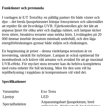
Funktioner och prestanda
I vardagen är E/T TerraSky en pålitlig partner för både växter och
djur – det breda ljusspektrumet främjar fotosyntesen och säkerställer
att reptiler får sitt livsviktiga UVB. Fjärrkontrollen gör det lätt att
anpassa ljuset för olika arter och dagliga rutiner, och lampan täcker
även större, bioaktiva terrarier utan mörka hörn. Livslängden på 20
000 timmar innebär dessutom minimalt underhåll, och den låga
energiförbrukningen gynnar både miljön och elräkningen.
En begränsning är priset – denna värdelampa terrarium är en
investering, särskilt för nybörjare. Lampan är också optimerad för
inomhusbruk och kräver rätt armatur och avstånd för att ge maximal
UVB-effekt. För mycket stora terrarier kan du behöva komplettera
med extra enheter för full täckning. Men för den som vill ha
reptilbelysning i toppklass är kompromissen väl värd det.
Specifikationer
Varumärke
Exo Terra
Ljustyp
LED
Anpassningsbart ljusspektrum, bred
Specialfunktion