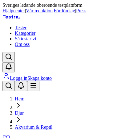
Sveriges ledande oberoende testplattform
Hjälpcenter
|
Vår redaktion
|
För företag
|
Press
Testra
.
Tester
Kategorier
Så testar vi
Om oss
Logga in
Skapa konto
Hem
Djur
Akvarium & Reptil