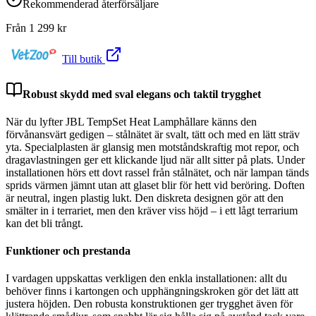
Rekommenderad återförsäljare
Från
1 299
kr
Till butik
Robust skydd med sval elegans och taktil trygghet
När du lyfter JBL TempSet Heat Lamphållare känns den
förvånansvärt gedigen – stålnätet är svalt, tätt och med en lätt sträv
yta. Specialplasten är glansig men motståndskraftig mot repor, och
dragavlastningen ger ett klickande ljud när allt sitter på plats. Under
installationen hörs ett dovt rassel från stålnätet, och när lampan tänds
sprids värmen jämnt utan att glaset blir för hett vid beröring. Doften
är neutral, ingen plastig lukt. Den diskreta designen gör att den
smälter in i terrariet, men den kräver viss höjd – i ett lågt terrarium
kan det bli trångt.
Funktioner och prestanda
I vardagen uppskattas verkligen den enkla installationen: allt du
behöver finns i kartongen och upphängningskroken gör det lätt att
justera höjden. Den robusta konstruktionen ger trygghet även för