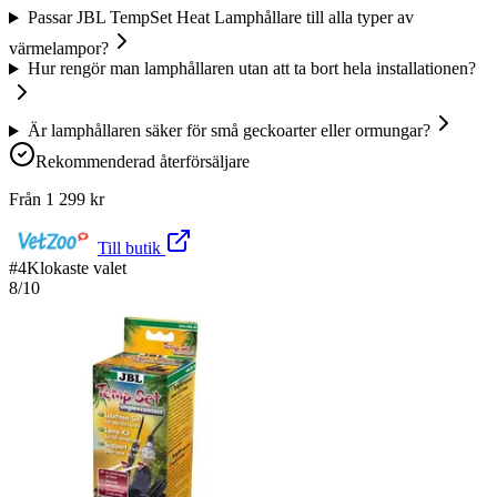
Passar JBL TempSet Heat Lamphållare till alla typer av
värmelampor?
Hur rengör man lamphållaren utan att ta bort hela installationen?
Är lamphållaren säker för små geckoarter eller ormungar?
Rekommenderad återförsäljare
Från
1 299
kr
Till butik
#
4
Klokaste valet
8
/10