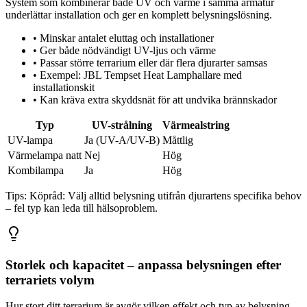
System som kombinerar både UV och värme i samma armatur
underlättar installation och ger en komplett belysningslösning.
•
Minskar antalet eluttag och installationer
•
Ger både nödvändigt UV-ljus och värme
•
Passar större terrarium eller där flera djurarter samsas
•
Exempel: JBL Tempset Heat Lamphallare med
installationskit
•
Kan kräva extra skyddsnät för att undvika brännskador
Typ
UV-strålning
Värmealstring
UV-lampa
Ja (UV-A/UV-B)
Måttlig
Värmelampa natt
Nej
Hög
Kombilampa
Ja
Hög
Tips:
Köpråd: Välj alltid belysning utifrån djurartens specifika behov
– fel typ kan leda till hälsoproblem.
Storlek och kapacitet – anpassa belysningen efter
terrariets volym
Hur stort ditt terrarium är avgör vilken effekt och typ av belysning