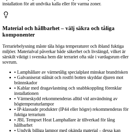
installation för att undvika kalla eller för varma zoner.
Material och hållbarhet – välj säkra och tåliga
komponenter
Terrariebelysning måste tåla höga temperaturer och ibland fuktiga
miljöer. Materialval påverkar både säkerhet och livslängd, vilket är
särskilt viktigt i svenska hem där terrariet ofta står i vardagsrum eller
sovrum.
•
Lamphållare av värmetålig specialplast minskar brandrisken
•
Galvaniserat stålnät och rostfri botten skyddar djuren mot
brännskador
•
Kablar med dragavlastning och snabbkoppling förenklar
installationen
•
Värmeskydd rekommenderas alltid vid användning av
högtemperaturlampor
•
IP-klassade produkter (IP44 eller högre) rekommenderas för
fuktiga terrarium
•
JBL Tempset Heat Lamphallare är tillverkad för lång
hållbarhet
•
Undvik billiga lampor med okända material – dessa kan