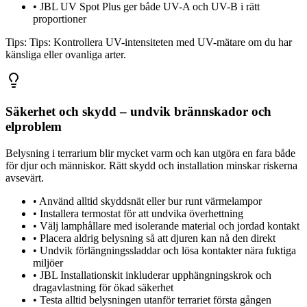
•
JBL UV Spot Plus ger både UV-A och UV-B i rätt
proportioner
Tips:
Tips: Kontrollera UV-intensiteten med UV-mätare om du har
känsliga eller ovanliga arter.
Säkerhet och skydd – undvik brännskador och
elproblem
Belysning i terrarium blir mycket varm och kan utgöra en fara både
för djur och människor. Rätt skydd och installation minskar riskerna
avsevärt.
•
Använd alltid skyddsnät eller bur runt värmelampor
•
Installera termostat för att undvika överhettning
•
Välj lamphållare med isolerande material och jordad kontakt
•
Placera aldrig belysning så att djuren kan nå den direkt
•
Undvik förlängningssladdar och lösa kontakter nära fuktiga
miljöer
•
JBL Installationskit inkluderar upphängningskrok och
dragavlastning för ökad säkerhet
•
Testa alltid belysningen utanför terrariet första gången