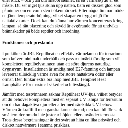
eller klick – och ytan blir snabbt stekhet, så ett värmeskydd är ett
måste. Du ser inget ljus skina upp natten, bara en diskret glöd som
påminner om en varm sten i ökenmörkret. Efter några timmar märks
en jämn temperaturhöjning, vilket skapar en trygg miljö för
nattaktiva arter. Dock kan du känna hur värmen koncentreras kring
lampan, så rätt placering och skydd är avgörande för att undvika
brännskador på både reptiler och inredning.
Funktioner och prestanda
I praktiken är JBL Reptilheat en effektiv värmelampa för terrarium
som kräver minimalt underhåll och passar utmärkt för dig som vill
komplettera reptilbelysningen utan att störa djurens naturliga
dygnsrytm. Installationen är smidig med E27-fattning och lampan
levererar tillräcklig värme även för större nattaktiva ödlor eller
ormar. Den funkar extra bra ihop med JBL TempSet Heat
Lamphållare för maximal säkerhet och livslängd.
Jämfört med testvinnaren saknar Reptilheat UV-ljus, vilket betyder
att du behöver komplettera med en separat UV-lampa för terrarium
om du har dagaktiva djur eller arter med särskilda UV-behov.
Värmen är kraftfull men ganska koncentrerad; den kan bli för stark i
små terrarier om du inte justerar höjden eller använder termostat.
Trots dessa begränsningar är det svårt att hitta en lika prisvärd och
diskret nattvärmare i samma prisklass.