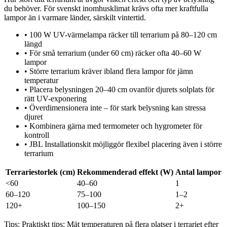
du behöver. För svenskt inomhusklimat krävs ofta mer kraftfulla
lampor än i varmare länder, särskilt vintertid.
•
100 W UV-värmelampa räcker till terrarium på 80–120 cm
längd
•
För små terrarium (under 60 cm) räcker ofta 40–60 W
lampor
•
Större terrarium kräver ibland flera lampor för jämn
temperatur
•
Placera belysningen 20–40 cm ovanför djurets solplats för
rätt UV-exponering
•
Överdimensionera inte – för stark belysning kan stressa
djuret
•
Kombinera gärna med termometer och hygrometer för
kontroll
•
JBL Installationskit möjliggör flexibel placering även i större
terrarium
Terrariestorlek (cm)
Rekommenderad effekt (W)
Antal lampor
<60
40–60
1
60–120
75–100
1–2
120+
100–150
2+
Tips:
Praktiskt tips: Mät temperaturen på flera platser i terrariet efter