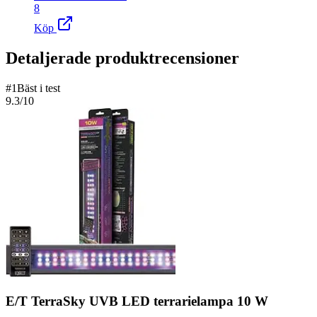
8
Köp
Detaljerade produktrecensioner
#
1
Bäst i test
9.3
/10
E/T TerraSky UVB LED terrarielampa 10 W