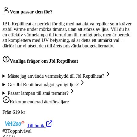
Vem passar den för?
JBL Reptilheat är perfekt för dig med nattaktiva reptiler som kräver
stabil värme under mörka timmar, utan att störas av ljus. Vill du ha
en effektiv värmelampa till terrarium till rimligt pris, men är beredd
att komplettera med UV-belysning, så är detta ett utmärkt val –
därför har vi utsett den till årets prisvärda budgetalternativ.
Vanliga frågor om
Jbl Reptilheat
Måste jag använda värmeskydd till Jbl Reptilheat?
Ger Jbl Reptilheat något synligt ljus?
Passar lampan till små terrarier?
Rekommenderad återförsäljare
Från
619
kr
Till butik
#
3
Toppnivåval
8.4
/10