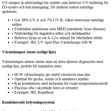
UV-lampor är nödvändiga för reptiler som behöver UV-strålning för
D3-syntes och kalciumupptag. De imiterar solens naturliga
spektrum.
•
Ger 38% UV-A och 7% UV-B, vilket motsvarar naturligt
solljus
•
Förhindrar sjukdomar som MBD (metabolic bone disease)
•
Nödvändigt för dagaktiva ödlor och sköldpaddor
•
Behöver bytas ut var 6–12:e månad för bibehållen effekt
•
Exempel: JBL UV Spot Plus Värmelampa 100 W
Värmelampor (utan synligt ljus)
Värmelampor alstrar värme utan att störa djurens dygnsrytm med
synligt ljus, perfekt för nattaktiva arter.
•
60 W värmelampor ger stabil värmezon utan ljus
•
Optimal för gecko, ormar och nattaktiva reptiler
•
Kan kombineras med termostat för exakt temperaturkontroll
•
Placeras ofta i skyddade hörn av terrariet
•
Exempel: JBL Reptilheat
Kombinerade belysningssystem