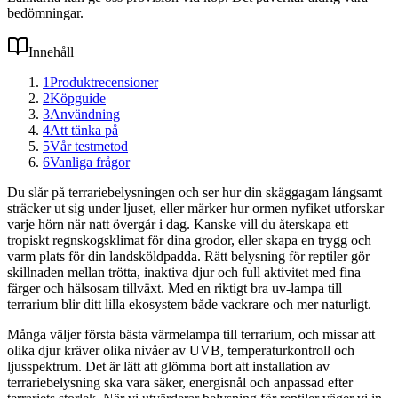
bedömningar.
Innehåll
1
Produktrecensioner
2
Köpguide
3
Användning
4
Att tänka på
5
Vår testmetod
6
Vanliga frågor
Du slår på terrariebelysningen och ser hur din skäggagam långsamt
sträcker ut sig under ljuset, eller märker hur ormen nyfiket utforskar
varje hörn när natt övergår i dag. Kanske vill du återskapa ett
tropiskt regnskogsklimat för dina grodor, eller skapa en trygg och
varm plats för din landsköldpadda. Rätt belysning för reptiler gör
skillnaden mellan trötta, inaktiva djur och full aktivitet med fina
färger och hälsosam tillväxt. Med en riktigt bra uv-lampa till
terrarium blir ditt lilla ekosystem både vackrare och mer naturligt.
Många väljer första bästa värmelampa till terrarium, och missar att
olika djur kräver olika nivåer av UVB, temperaturkontroll och
ljusspektrum. Det är lätt att glömma bort att installation av
terrariebelysning ska vara säker, energisnål och anpassad efter