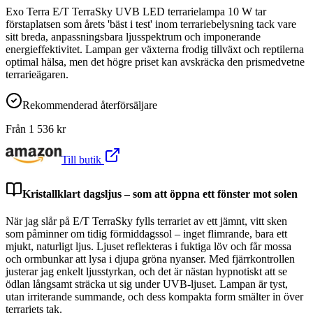
Exo Terra E/T TerraSky UVB LED terrarielampa 10 W tar
förstaplatsen som årets 'bäst i test' inom terrariebelysning tack vare
sitt breda, anpassningsbara ljusspektrum och imponerande
energieffektivitet. Lampan ger växterna frodig tillväxt och reptilerna
optimal hälsa, men det högre priset kan avskräcka den prismedvetne
terrarieägaren.
Rekommenderad återförsäljare
Från
1 536
kr
Till butik
Kristallklart dagsljus – som att öppna ett fönster mot solen
När jag slår på E/T TerraSky fylls terrariet av ett jämnt, vitt sken
som påminner om tidig förmiddagssol – inget flimrande, bara ett
mjukt, naturligt ljus. Ljuset reflekteras i fuktiga löv och får mossa
och ormbunkar att lysa i djupa gröna nyanser. Med fjärrkontrollen
justerar jag enkelt ljusstyrkan, och det är nästan hypnotiskt att se
ödlan långsamt sträcka ut sig under UVB-ljuset. Lampan är tyst,
utan irriterande summande, och dess kompakta form smälter in över
terrariets tak.