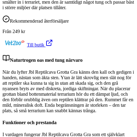
smälter in i terrariet, men den är samtidigt något tung och passar bäst
i större miljöer där platsen tillåter.
Rekommenderad återförsäljare
Från
249
kr
Till butik
Naturtrogen oas med tung närvaro
När du lyfter Jbl Reptilcava Grotta Gra känns den kall och gedigen i
handen, nästan som äkta sten. Ytan är lätt skrovlig men slät nog för
att reptiler ska kunna ta sig in utan att skada sig, och den grå
nyansen bryts av med diskreta, jordiga skiftningar. När du placerar
grottan bland bottenmaterial terrarium hör du ett dämpat ljud, och
den förblir orubblig även om reptilen klättrar på den. Rummet får en
mild, mineralisk doft. Enda begränsningen är storleken – den tar
plats, så små terrarium kan snabbt kännas trånga.
Funktioner och prestanda
I vardagen fungerar Jbl Reptilcava Grotta Gra som ett självklart