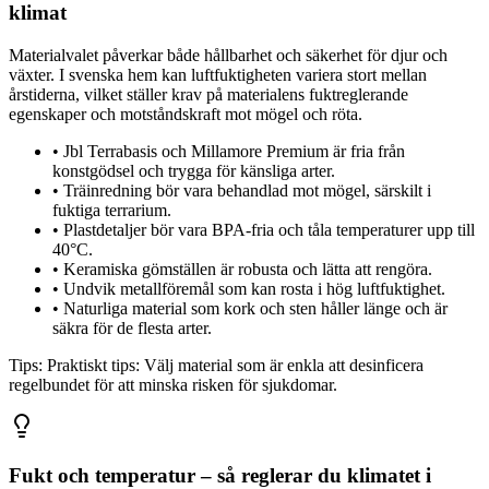
klimat
Materialvalet påverkar både hållbarhet och säkerhet för djur och
växter. I svenska hem kan luftfuktigheten variera stort mellan
årstiderna, vilket ställer krav på materialens fuktreglerande
egenskaper och motståndskraft mot mögel och röta.
•
Jbl Terrabasis och Millamore Premium är fria från
konstgödsel och trygga för känsliga arter.
•
Träinredning bör vara behandlad mot mögel, särskilt i
fuktiga terrarium.
•
Plastdetaljer bör vara BPA-fria och tåla temperaturer upp till
40°C.
•
Keramiska gömställen är robusta och lätta att rengöra.
•
Undvik metallföremål som kan rosta i hög luftfuktighet.
•
Naturliga material som kork och sten håller länge och är
säkra för de flesta arter.
Tips:
Praktiskt tips: Välj material som är enkla att desinficera
regelbundet för att minska risken för sjukdomar.
Fukt och temperatur – så reglerar du klimatet i