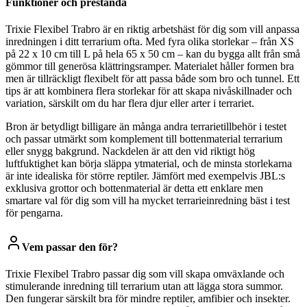
Funktioner och prestanda
Trixie Flexibel Trabro är en riktig arbetshäst för dig som vill anpassa
inredningen i ditt terrarium ofta. Med fyra olika storlekar – från XS
på 22 x 10 cm till L på hela 65 x 50 cm – kan du bygga allt från små
gömmor till generösa klättringsramper. Materialet håller formen bra
men är tillräckligt flexibelt för att passa både som bro och tunnel. Ett
tips är att kombinera flera storlekar för att skapa nivåskillnader och
variation, särskilt om du har flera djur eller arter i terrariet.
Bron är betydligt billigare än många andra terrarietillbehör i testet
och passar utmärkt som komplement till bottenmaterial terrarium
eller snygg bakgrund. Nackdelen är att den vid riktigt hög
luftfuktighet kan börja släppa ytmaterial, och de minsta storlekarna
är inte idealiska för större reptiler. Jämfört med exempelvis JBL:s
exklusiva grottor och bottenmaterial är detta ett enklare men
smartare val för dig som vill ha mycket terrarieinredning bäst i test
för pengarna.
Vem passar den för?
Trixie Flexibel Trabro passar dig som vill skapa omväxlande och
stimulerande inredning till terrarium utan att lägga stora summor.
Den fungerar särskilt bra för mindre reptiler, amfibier och insekter.