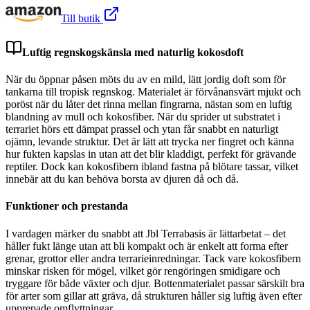
Till butik
Luftig regnskogskänsla med naturlig kokosdoft
När du öppnar påsen möts du av en mild, lätt jordig doft som för
tankarna till tropisk regnskog. Materialet är förvånansvärt mjukt och
poröst när du låter det rinna mellan fingrarna, nästan som en luftig
blandning av mull och kokosfiber. När du sprider ut substratet i
terrariet hörs ett dämpat prassel och ytan får snabbt en naturligt
ojämn, levande struktur. Det är lätt att trycka ner fingret och känna
hur fukten kapslas in utan att det blir kladdigt, perfekt för grävande
reptiler. Dock kan kokosfibern ibland fastna på blötare tassar, vilket
innebär att du kan behöva borsta av djuren då och då.
Funktioner och prestanda
I vardagen märker du snabbt att Jbl Terrabasis är lättarbetat – det
håller fukt länge utan att bli kompakt och är enkelt att forma efter
grenar, grottor eller andra terrarieinredningar. Tack vare kokosfibern
minskar risken för mögel, vilket gör rengöringen smidigare och
tryggare för både växter och djur. Bottenmaterialet passar särskilt bra
för arter som gillar att gräva, då strukturen håller sig luftig även efter
upprepade omflyttningar.