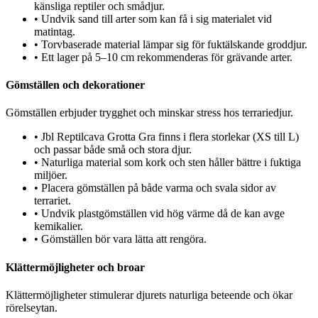
känsliga reptiler och smådjur.
•
Undvik sand till arter som kan få i sig materialet vid
matintag.
•
Torvbaserade material lämpar sig för fuktälskande groddjur.
•
Ett lager på 5–10 cm rekommenderas för grävande arter.
Gömställen och dekorationer
Gömställen erbjuder trygghet och minskar stress hos terrariedjur.
•
Jbl Reptilcava Grotta Gra finns i flera storlekar (XS till L)
och passar både små och stora djur.
•
Naturliga material som kork och sten håller bättre i fuktiga
miljöer.
•
Placera gömställen på både varma och svala sidor av
terrariet.
•
Undvik plastgömställen vid hög värme då de kan avge
kemikalier.
•
Gömställen bör vara lätta att rengöra.
Klättermöjligheter och broar
Klättermöjligheter stimulerar djurets naturliga beteende och ökar
rörelseytan.