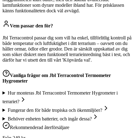
larmfunktioner som dyrare modeller ibland har. För prisklassen
känns funktionaliteten dock väl avvägd.
Vem passar den för?
Jbl Terracontrol passar dig som vill ha enkel, tillförlitlig kontroll på
både temperatur och luftfuktighet i ditt terrarium – oavsett om du
håller ormar, ödlor eller grodor. Den är särskilt uppskattad av dig
som söker diskret men funktionell terrarieinredning bäst i test, och
därför har vi utsett den till vårt 'Köpvärda val'.
Vanliga frågor om
Jbl Terracontrol Termometer
Hygrometer
Hur monteras Jbl Terracontrol Termometer Hygrometer i
terrariet?
Fungerar den för både tropiska och ökenmiljöer?
Behöver enheten batterier, och ingår dessa?
Rekommenderad återförsäljare
Från
249
kr