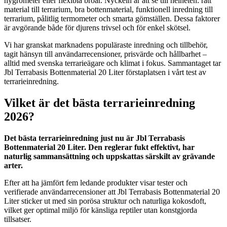
hygrometer eller flexibla broar. Nyckeln är att se till helheten: rätt
material till terrarium, bra bottenmaterial, funktionell inredning till
terrarium, pålitlig termometer och smarta gömställen. Dessa faktorer
är avgörande både för djurens trivsel och för enkel skötsel.
Vi har granskat marknadens populäraste inredning och tillbehör,
tagit hänsyn till användarrecensioner, prisvärde och hållbarhet –
alltid med svenska terrarieägare och klimat i fokus. Sammantaget tar
Jbl Terrabasis Bottenmaterial 20 Liter förstaplatsen i vårt test av
terrarieinredning.
Vilket är det bästa terrarieinredning
2026?
Det bästa terrarieinredning just nu är Jbl Terrabasis
Bottenmaterial 20 Liter. Den reglerar fukt effektivt, har
naturlig sammansättning och uppskattas särskilt av grävande
arter.
Efter att ha jämfört fem ledande produkter visar tester och
verifierade användarrecensioner att Jbl Terrabasis Bottenmaterial 20
Liter sticker ut med sin porösa struktur och naturliga kokosdoft,
vilket ger optimal miljö för känsliga reptiler utan konstgjorda
tillsatser.