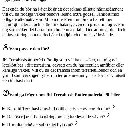
Det enda du bör ha i åtanke är att det saknas tillsatta näringsämnen;
vill du ha frodiga växter behövs ibland extra gödsel. Jämfört med
billigare alternativ som Millamore Premium får du här ett mer
naturligt material och bättre fuktbalans, även om priset är högre. För
dig som söker det bästa inom bottenmaterial till terrarium är det dock
en investering som märks både i miljö och djurens välmående.
Vem passar den för?
Jbl Terrabasis är perfekt för dig som vill ha en säker, naturlig och
lättskött bas i ditt terrarium, oavsett om du har reptiler, amfibier eller
känsliga växter. Vill du ha det främsta inom terrarietillbehör och en
grund som verkligen lyfter din terrarieinredning – därför har vi utsett
den till bäst i test.
Vanliga frågor om
Jbl Terrabasis Bottenmaterial 20 Liter
Kan Jbl Terrabasis användas till alla typer av terrariedjur?
Behöver jag tillsätta näring om jag har levande växter?
Hur ofta behöver substratet bytas ut?