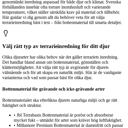
genomtänkt inredning anpassad för både djur och klimat. Svenska
förhållanden innebär ofta torrare inomhusluft och varierande
temperaturer, vilket ställer särskilda krav på material och tillbehör.
Här guidar vi dig genom allt du behöver veta för att välja
terrarieinredning bäst i test – från bottenmaterial till smarta detaljer.
Välj rätt typ av terrarieinredning för ditt djur
Olika djurarter har olika behov när det gäller terrariets inredning.
Det handlar bland annat om bottenmaterial, gömställen och
klättermöjligheter. Att välja rätt typ är avgörande för djurets
välmående och för att skapa en naturlik miljö. Här är de vanligaste
varianterna och vad som passar bäst för olika djur.
Bottenmaterial för grävande och icke-grävande arter
Bottenmaterialet ska efterlikna djurets naturliga miljö och ge rätt
fuktighet och struktur.
•
Jbl Terrabasis Bottenmaterial är poröst och absorberar
mycket fukt – utmärkt för arter som kräver hög luftfuktighet.
•
Millamore Premium Bottenmaterial är dammfritt och passar