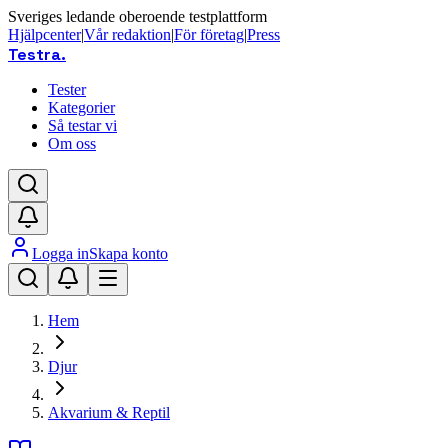
Sveriges ledande oberoende testplattform
Hjälpcenter
|
Vår redaktion
|
För företag
|
Press
Testra
.
Tester
Kategorier
Så testar vi
Om oss
Logga in
Skapa konto
Hem
Djur
Akvarium & Reptil