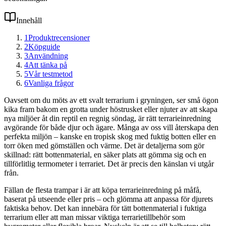
Innehåll
1
Produktrecensioner
2
Köpguide
3
Användning
4
Att tänka på
5
Vår testmetod
6
Vanliga frågor
Oavsett om du möts av ett svalt terrarium i gryningen, ser små ögon
kika fram bakom en grotta under höstrusket eller njuter av att skapa
nya miljöer åt din reptil en regnig söndag, är rätt terrarieinredning
avgörande för både djur och ägare. Många av oss vill återskapa den
perfekta miljön – kanske en tropisk skog med fuktig botten eller en
torr öken med gömställen och värme. Det är detaljerna som gör
skillnad: rätt bottenmaterial, en säker plats att gömma sig och en
tillförlitlig termometer i terrariet. Det är precis den känslan vi utgår
från.
Fällan de flesta trampar i är att köpa terrarieinredning på måfå,
baserat på utseende eller pris – och glömma att anpassa för djurets
faktiska behov. Det kan innebära för tätt bottenmaterial i fuktiga
terrarium eller att man missar viktiga terrarietillbehör som