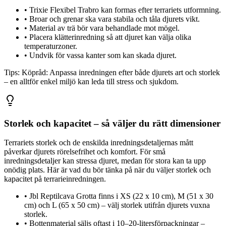
•
Trixie Flexibel Trabro kan formas efter terrariets utformning.
•
Broar och grenar ska vara stabila och tåla djurets vikt.
•
Material av trä bör vara behandlade mot mögel.
•
Placera klätterinredning så att djuret kan välja olika
temperaturzoner.
•
Undvik för vassa kanter som kan skada djuret.
Tips:
Köpråd: Anpassa inredningen efter både djurets art och storlek
– en alltför enkel miljö kan leda till stress och sjukdom.
Storlek och kapacitet – så väljer du rätt dimensioner
Terrariets storlek och de enskilda inredningsdetaljernas mått
påverkar djurets rörelsefrihet och komfort. För små
inredningsdetaljer kan stressa djuret, medan för stora kan ta upp
onödig plats. Här är vad du bör tänka på när du väljer storlek och
kapacitet på terrarieinredningen.
•
Jbl Reptilcava Grotta finns i XS (22 x 10 cm), M (51 x 30
cm) och L (65 x 50 cm) – välj storlek utifrån djurets vuxna
storlek.
•
Bottenmaterial säljs oftast i 10–20-litersförpackningar –