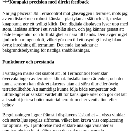
Kompakt precision med direkt feedback
När jag placerar Jbl Terracontrol mot glasväggen i terrariet, möts jag
av en diskret men robust känsla – plastytan är slät och lätt, medan
knapparna ger ett tydligt klick. Den digitala displayen lyser upp med
stora, lättlästa siffror i ett svalt blått sken, och jag känner genast att
både temperatur och luftfuktighet är nära till hands. Den avger inget
ljud och har ingen doft, vilket gör den till ett osynligt inslag bland
övrig inredning till terrarium. Det enda jag saknar är
bakgrundsbelysning för nattliga snabbläsningar.
Funktioner och prestanda
I vardagen märks det snabbt att Jbl Terracontrol förenklar
övervakningen av terrariets klimat. Installationen är enkel, och den
tunna sensorn kan diskret placeras utan att störa djur eller övrig
terrarietillbehör. Att samtidigt kunna följa både temperatur och
luftfuktighet är särskilt värdefullt för känsligare arter och gör det lätt
att snabbt justera bottenmaterial terrarium eller ventilation efter
behov.
Begränsningen ligger främst i displayens läsbarhet – i vissa vinklar
och starkt ljus speglas siffrorna, vilket kan kräva viss omplacering
för optimal vy. I jämförelse med enklare analoga varianter är
noggrannheten klart bättre, men den saknar avancerade