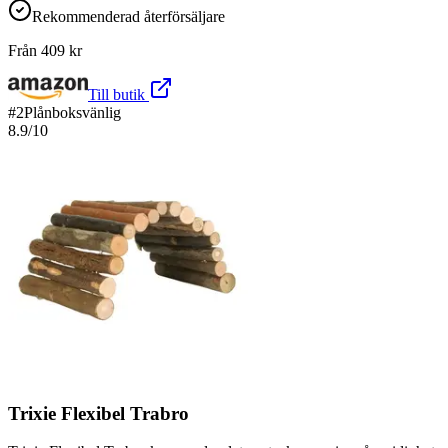
Rekommenderad återförsäljare
Från
409
kr
Till butik
#
2
Plånboksvänlig
8.9
/10
Trixie Flexibel Trabro