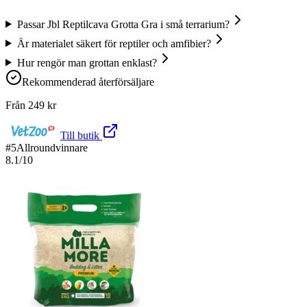
Passar Jbl Reptilcava Grotta Gra i små terrarium?
Är materialet säkert för reptiler och amfibier?
Hur rengör man grottan enklast?
Rekommenderad återförsäljare
Från
249
kr
Till butik
#
5
Allroundvinnare
8.1
/10