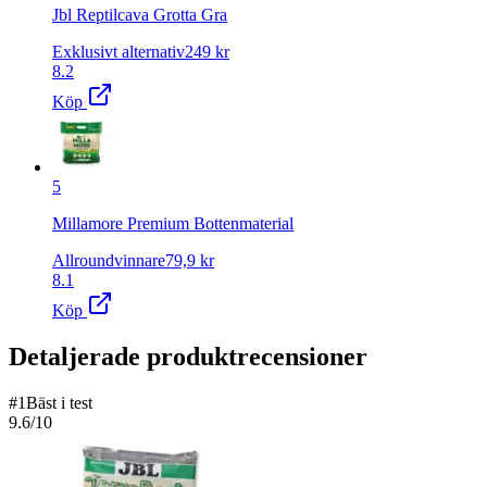
Jbl Reptilcava Grotta Gra
Exklusivt alternativ
249
kr
8.2
Köp
5
Millamore Premium Bottenmaterial
Allroundvinnare
79,9
kr
8.1
Köp
Detaljerade produktrecensioner
#
1
Bäst i test
9.6
/10