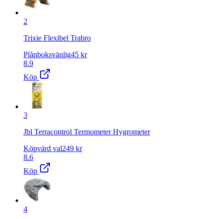
2
Trixie Flexibel Trabro
Plånboksvänlig
45
kr
8.9
Köp
3
Jbl Terracontrol Termometer Hygrometer
Köpvärd val
249
kr
8.6
Köp
4