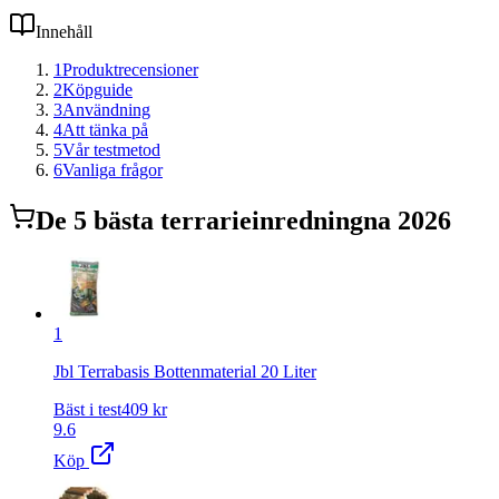
Innehåll
1
Produktrecensioner
2
Köpguide
3
Användning
4
Att tänka på
5
Vår testmetod
6
Vanliga frågor
De
5
bästa
terrarieinredning
na 2026
1
Jbl Terrabasis Bottenmaterial 20 Liter
Bäst i test
409
kr
9.6
Köp