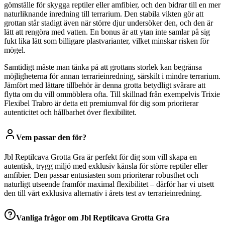
gömställe för skygga reptiler eller amfibier, och den bidrar till en mer
naturliknande inredning till terrarium. Den stabila vikten gör att
grottan står stadigt även när större djur undersöker den, och den är
lätt att rengöra med vatten. En bonus är att ytan inte samlar på sig
fukt lika lätt som billigare plastvarianter, vilket minskar risken för
mögel.
Samtidigt måste man tänka på att grottans storlek kan begränsa
möjligheterna för annan terrarieinredning, särskilt i mindre terrarium.
Jämfört med lättare tillbehör är denna grotta betydligt svårare att
flytta om du vill ommöblera ofta. Till skillnad från exempelvis Trixie
Flexibel Trabro är detta ett premiumval för dig som prioriterar
autenticitet och hållbarhet över flexibilitet.
Vem passar den för?
Jbl Reptilcava Grotta Gra är perfekt för dig som vill skapa en
autentisk, trygg miljö med exklusiv känsla för större reptiler eller
amfibier. Den passar entusiasten som prioriterar robusthet och
naturligt utseende framför maximal flexibilitet – därför har vi utsett
den till vårt exklusiva alternativ i årets test av terrarieinredning.
Vanliga frågor om
Jbl Reptilcava Grotta Gra