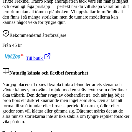
Trixie Flexibel Trabro knep andraplatsen tack vare sin mångsidighet
och ovanligt låga prislapp — perfekt när du vill skapa variation i ditt
terrarium utan att tömma plånboken. Vi uppskattar framför allt att
den finns i så många storlekar, men de tunnare modellerna kan
kännas något veka för tyngre djur.
Rekommenderad återförsäljare
Från
45
kr
Till butik
Naturlig känsla och flexibel formbarhet
När jag placerar Trixies flexibla trabro bland terrariets stenar och
växter känns ytan oväntat mjuk, med en sträv textur som efterliknar
äkta träbark. Den doftar svagt av obehandlat trä, och när jag böjer
bron hörs ett diskret knarrande men inget som stör. Den är lätt att
forma till små tunnlar eller broar – perfekt för ormar, ödlor eller
grodor som vill klättra eller gömma sig. Däremot märks det att de
allra minsta storlekarna inte är lika stabila om tyngre reptiler försöker
vila på dem.