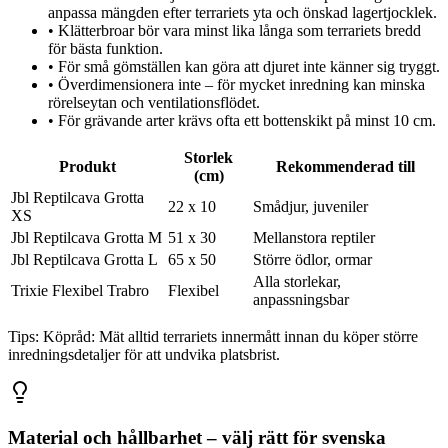
anpassa mängden efter terrariets yta och önskad lagertjocklek.
•
Klätterbroar bör vara minst lika långa som terrariets bredd
för bästa funktion.
•
För små gömställen kan göra att djuret inte känner sig tryggt.
•
Överdimensionera inte – för mycket inredning kan minska
rörelseytan och ventilationsflödet.
•
För grävande arter krävs ofta ett bottenskikt på minst 10 cm.
Storlek
Produkt
Rekommenderad till
(cm)
Jbl Reptilcava Grotta
22 x 10
Smådjur, juveniler
XS
Jbl Reptilcava Grotta M
51 x 30
Mellanstora reptiler
Jbl Reptilcava Grotta L
65 x 50
Större ödlor, ormar
Alla storlekar,
Trixie Flexibel Trabro
Flexibel
anpassningsbar
Tips:
Köpråd: Mät alltid terrariets innermått innan du köper större
inredningsdetaljer för att undvika platsbrist.
Material och hållbarhet – välj rätt för svenska