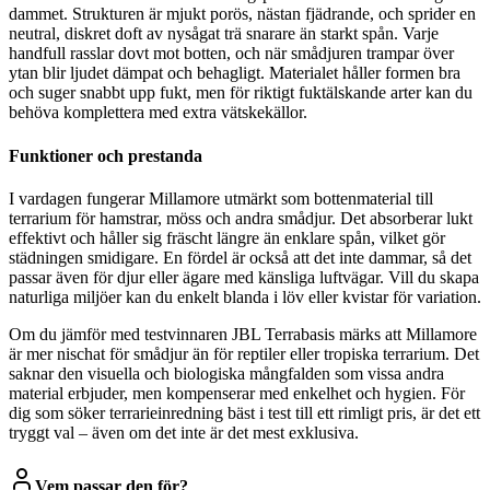
dammet. Strukturen är mjukt porös, nästan fjädrande, och sprider en
neutral, diskret doft av nysågat trä snarare än starkt spån. Varje
handfull rasslar dovt mot botten, och när smådjuren trampar över
ytan blir ljudet dämpat och behagligt. Materialet håller formen bra
och suger snabbt upp fukt, men för riktigt fuktälskande arter kan du
behöva komplettera med extra vätskekällor.
Funktioner och prestanda
I vardagen fungerar Millamore utmärkt som bottenmaterial till
terrarium för hamstrar, möss och andra smådjur. Det absorberar lukt
effektivt och håller sig fräscht längre än enklare spån, vilket gör
städningen smidigare. En fördel är också att det inte dammar, så det
passar även för djur eller ägare med känsliga luftvägar. Vill du skapa
naturliga miljöer kan du enkelt blanda i löv eller kvistar för variation.
Om du jämför med testvinnaren JBL Terrabasis märks att Millamore
är mer nischat för smådjur än för reptiler eller tropiska terrarium. Det
saknar den visuella och biologiska mångfalden som vissa andra
material erbjuder, men kompenserar med enkelhet och hygien. För
dig som söker terrarieinredning bäst i test till ett rimligt pris, är det ett
tryggt val – även om det inte är det mest exklusiva.
Vem passar den för?