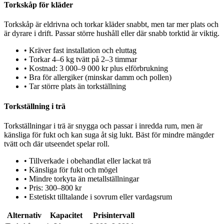
Torkskåp för kläder
Torkskåp är eldrivna och torkar kläder snabbt, men tar mer plats och
är dyrare i drift. Passar större hushåll eller där snabb torktid är viktig.
•
Kräver fast installation och eluttag
•
Torkar 4–6 kg tvätt på 2–3 timmar
•
Kostnad: 3 000–9 000 kr plus elförbrukning
•
Bra för allergiker (minskar damm och pollen)
•
Tar större plats än torkställning
Torkställning i trä
Torkställningar i trä är snygga och passar i inredda rum, men är
känsliga för fukt och kan suga åt sig lukt. Bäst för mindre mängder
tvätt och där utseendet spelar roll.
•
Tillverkade i obehandlat eller lackat trä
•
Känsliga för fukt och mögel
•
Mindre torkyta än metallställningar
•
Pris: 300–800 kr
•
Estetiskt tilltalande i sovrum eller vardagsrum
Alternativ
Kapacitet
Prisintervall