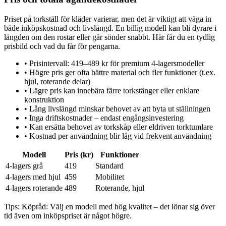
Priset på torkställ för kläder varierar, men det är viktigt att väga in
både inköpskostnad och livslängd. En billig modell kan bli dyrare i
längden om den rostar eller går sönder snabbt. Här får du en tydlig
prisbild och vad du får för pengarna.
•
Prisintervall: 419–489 kr för premium 4-lagersmodeller
•
Högre pris ger ofta bättre material och fler funktioner (t.ex.
hjul, roterande delar)
•
Lägre pris kan innebära färre torkstänger eller enklare
konstruktion
•
Lång livslängd minskar behovet av att byta ut ställningen
•
Inga driftskostnader – endast engångsinvestering
•
Kan ersätta behovet av torkskåp eller eldriven torktumlare
•
Kostnad per användning blir låg vid frekvent användning
Modell
Pris (kr)
Funktioner
4-lagers grå
419
Standard
4-lagers med hjul
459
Mobilitet
4-lagers roterande
489
Roterande, hjul
Tips:
Köpråd: Välj en modell med hög kvalitet – det lönar sig över
tid även om inköpspriset är något högre.