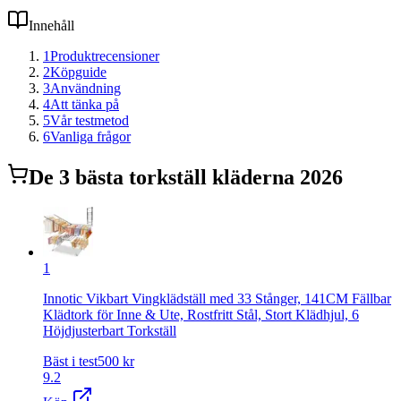
Innehåll
1
Produktrecensioner
2
Köpguide
3
Användning
4
Att tänka på
5
Vår testmetod
6
Vanliga frågor
De
3
bästa
torkställ kläder
na 2026
1
Innotic Vikbart Vingklädställ med 33 Stånger, 141CM Fällbar
Klädtork för Inne & Ute, Rostfritt Stål, Stort Klädhjul, 6
Höjdjusterbart Torkställ
Bäst i test
500
kr
9.2