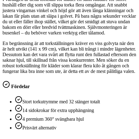
hushåll eller dig som vill slippa torka flera omgångar. Att snabbt
justera vingarnas vinkel och höjd gör att även långa klänningar och
lakan får plats utan att släpa i golvet. På bara några sekunder vecklar
du ut eller fäller ihop stället, vilket gör det smidigt att stuva undan
bakom en dörr eller bredvid tvättmaskinen. Självmonteringen är
busenkel – du behöver varken verktyg eller tålamod.
En begränsning är att torkställningen kräver en viss golvyta när den
är helt utvikt (141 x 99 cm), vilket kan bli trångt i mindre lägenheter.
Dessutom kan det vara svårt att flytta runt den fullastad eftersom den
saknar hjul, till skillnad från vissa konkurrenter. Men söker du en
robust torkställning för kläder som klarar flera kilo åt gången och
fungerar lika bra inne som ute, är detta ett av de mest pålitliga valen.
Fördelar
Stort torkutrymme med 32 stänger totalt
14 sidokrokar för extra upphängning
4 premium 360° svängbara hjul
Prisvärt alternativ