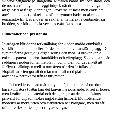
skjortor hängande på stängerna. Metallen känns sval och stabil, och
de rostfria rören ger ett tryggt intryck när du drar ut sidovingarna för
att ge plats åt långa klänningar. Krokarna är fasta men enkla att
använda, och det diskreta skostället rymmer både sneakers och
gummistövlar. Det enda man saknar är några extra centimeter på
bredden, särskilt om hela veckans tvätt ska samsas.
Funktioner och prestanda
I vardagen blir denna torkställning för kläder snabbt oumbärlig,
särskilt i mindre hem eller för den som ofta tvättar större plagg. De
fyra nivåerna ger tydlig organisering och med 14 krokar kan du
enkelt separera skjortor, barnkläder och ytterplagg. Sidovingarna är
räddaren i nöden för längre plagg, och hjulen gör det enkelt att
förflytta ställningen mellan rum även när den är fullastad.
Hopfällbarheten gör att den tar minimalt med plats när den inte
används – perfekt för trånga utrymmen.
Jämfört med testvinnaren är torkytan något mindre, så om du ofta
har riktigt stora tvättar kan det krävas lite pusslande. Priset är högre,
men kvaliteten på material och detaljer gör att den ändå känns
prisvärd för dig som söker något extra hållbart. Mot roterande
modeller är mobiliteten och stabiliteten här tydligare, men du får
offra lite flexibilitet i placering av vingar.