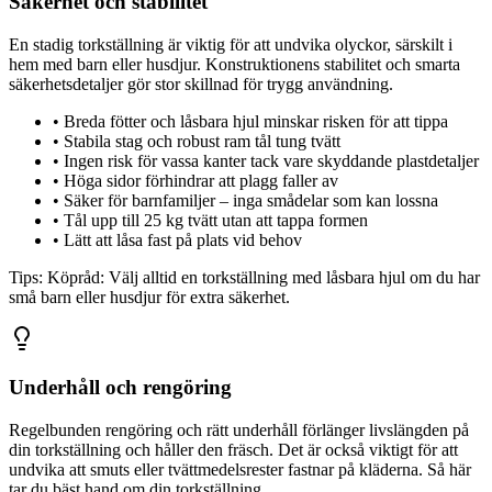
Säkerhet och stabilitet
En stadig torkställning är viktig för att undvika olyckor, särskilt i
hem med barn eller husdjur. Konstruktionens stabilitet och smarta
säkerhetsdetaljer gör stor skillnad för trygg användning.
•
Breda fötter och låsbara hjul minskar risken för att tippa
•
Stabila stag och robust ram tål tung tvätt
•
Ingen risk för vassa kanter tack vare skyddande plastdetaljer
•
Höga sidor förhindrar att plagg faller av
•
Säker för barnfamiljer – inga smådelar som kan lossna
•
Tål upp till 25 kg tvätt utan att tappa formen
•
Lätt att låsa fast på plats vid behov
Tips:
Köpråd: Välj alltid en torkställning med låsbara hjul om du har
små barn eller husdjur för extra säkerhet.
Underhåll och rengöring
Regelbunden rengöring och rätt underhåll förlänger livslängden på
din torkställning och håller den fräsch. Det är också viktigt för att
undvika att smuts eller tvättmedelsrester fastnar på kläderna. Så här
tar du bäst hand om din torkställning.