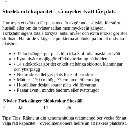
Storlek och kapacitet – så mycket tvätt får plats
Hur mycket tvätt du får plats med är avgörande, särskilt för större
hushåll eller om du tvättar sällan men mycket åt gången.
Torkställningens totala torkyta, antal nivåer och extra krokar gör stor
skillnad. Här är de viktigaste punkterna att tänka på för att undvika
platsbrist.
•
32 torkstänger ger plats för cirka 3–4 fulla maskiner tvätt
•
Fyra nivåer möjliggör effektiv torkning på höjden
•
14 sidokrokar gör det enkelt att hänga skjortor, klänningar
och ytterplagg
•
Nedre skostället ger plats för 3–4 par skor
•
Mått: ca 170 cm hög, 75 cm bred, 50 cm djup
•
Hopfällbar design sparar plats vid förvaring
•
Passar även i mindre badrum eller tvättstugor
Nivåer
Torkstänger
Sidokrokar
Skoställ
4
32
14
Ja
Tips:
Tips: Räkna ut din genomsnittliga tvättmängd per vecka för att
välja rätt kapacitet – överdimensionera hellre än att riskera platsbrist.