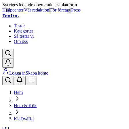
Sveriges ledande oberoende testplattform
Hjälpcenter
|
Vår redaktion
|
För företag
|
Press
Testra
.
Tester
Kategorier
Så testar vi
Om oss
Logga in
Skapa konto
Hem
Hem & Kök
KläDvåRd