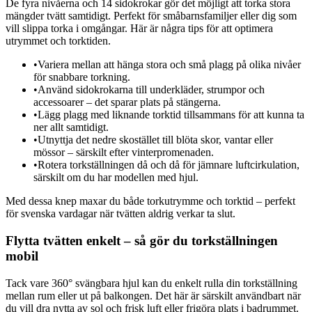
De fyra nivåerna och 14 sidokrokar gör det möjligt att torka stora
mängder tvätt samtidigt. Perfekt för småbarnsfamiljer eller dig som
vill slippa torka i omgångar. Här är några tips för att optimera
utrymmet och torktiden.
•
Variera mellan att hänga stora och små plagg på olika nivåer
för snabbare torkning.
•
Använd sidokrokarna till underkläder, strumpor och
accessoarer – det sparar plats på stängerna.
•
Lägg plagg med liknande torktid tillsammans för att kunna ta
ner allt samtidigt.
•
Utnyttja det nedre skostället till blöta skor, vantar eller
mössor – särskilt efter vinterpromenaden.
•
Rotera torkställningen då och då för jämnare luftcirkulation,
särskilt om du har modellen med hjul.
Med dessa knep maxar du både torkutrymme och torktid – perfekt
för svenska vardagar när tvätten aldrig verkar ta slut.
Flytta tvätten enkelt – så gör du torkställningen
mobil
Tack vare 360° svängbara hjul kan du enkelt rulla din torkställning
mellan rum eller ut på balkongen. Det här är särskilt användbart när
du vill dra nytta av sol och frisk luft eller frigöra plats i badrummet.