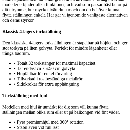
modeller erbjuder olika funktioner, och vad som passar bäst beror på
ditt utrymme, hur mycket tvätt du har och om du behöver kunna
flytta ställningen enkelt. Här går vi igenom de vanligaste alternativen
och deras styrkor.
Klassisk 4-lagers torkställning
Den klassiska 4-lagers torkställningen är stapelbar på höjden och ger
stor torkyta på liten golvyta. Perfekt för mindre lägenheter eller
trånga badrum.
•
Totalt 32 torkstänger för maximal kapacitet
•
Tar endast ca 75x50 cm golvyta
•
Hopfällbar för enkel förvaring
•
Tillverkad i rostbeständiga metallrör
•
Sidokrokar för extra upphängning
Torkställning med hjul
Modellen med hjul är utmärkt för dig som vill kunna flytta
ställningen mellan olika rum eller ut på balkongen vid fint väder.
•
Fyra premiumhjul med 360° rotation
•
Stabil även vid full last