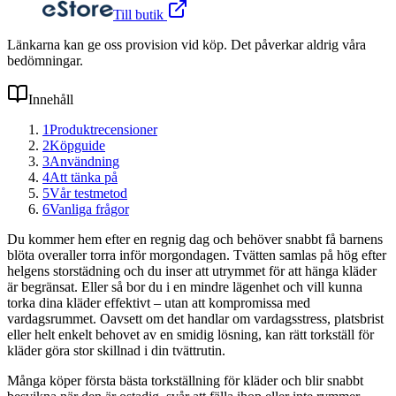
Till butik
Länkarna kan ge oss provision vid köp. Det påverkar aldrig våra
bedömningar.
Innehåll
1
Produktrecensioner
2
Köpguide
3
Användning
4
Att tänka på
5
Vår testmetod
6
Vanliga frågor
Du kommer hem efter en regnig dag och behöver snabbt få barnens
blöta overaller torra inför morgondagen. Tvätten samlas på hög efter
helgens storstädning och du inser att utrymmet för att hänga kläder
är begränsat. Eller så bor du i en mindre lägenhet och vill kunna
torka dina kläder effektivt – utan att kompromissa med
vardagsrummet. Oavsett om det handlar om vardagsstress, platsbrist
eller helt enkelt behovet av en smidig lösning, kan rätt torkställ för
kläder göra stor skillnad i din tvättrutin.
Många köper första bästa torkställning för kläder och blir snabbt