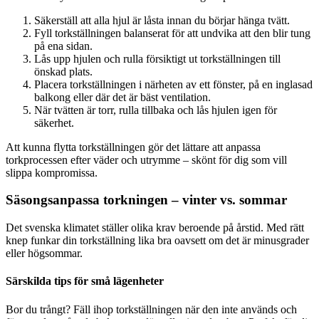
Säkerställ att alla hjul är låsta innan du börjar hänga tvätt.
Fyll torkställningen balanserat för att undvika att den blir tung
på ena sidan.
Lås upp hjulen och rulla försiktigt ut torkställningen till
önskad plats.
Placera torkställningen i närheten av ett fönster, på en inglasad
balkong eller där det är bäst ventilation.
När tvätten är torr, rulla tillbaka och lås hjulen igen för
säkerhet.
Att kunna flytta torkställningen gör det lättare att anpassa
torkprocessen efter väder och utrymme – skönt för dig som vill
slippa kompromissa.
Säsongsanpassa torkningen – vinter vs. sommar
Det svenska klimatet ställer olika krav beroende på årstid. Med rätt
knep funkar din torkställning lika bra oavsett om det är minusgrader
eller högsommar.
Särskilda tips för små lägenheter
Bor du trångt? Fäll ihop torkställningen när den inte används och