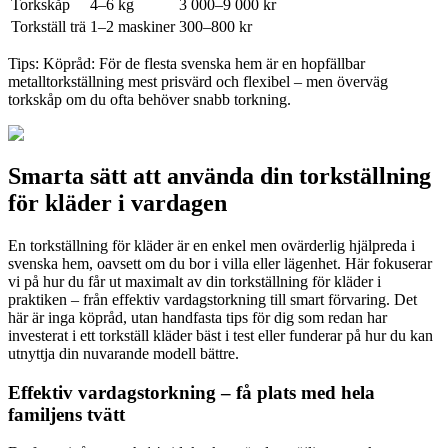
Torkskåp
4–6 kg
3 000–9 000 kr
Torkställ trä
1–2 maskiner
300–800 kr
Tips:
Köpråd: För de flesta svenska hem är en hopfällbar
metalltorkställning mest prisvärd och flexibel – men överväg
torkskåp om du ofta behöver snabb torkning.
Smarta sätt att använda din torkställning
för kläder i vardagen
En torkställning för kläder är en enkel men ovärderlig hjälpreda i
svenska hem, oavsett om du bor i villa eller lägenhet. Här fokuserar
vi på hur du får ut maximalt av din torkställning för kläder i
praktiken – från effektiv vardagstorkning till smart förvaring. Det
här är inga köpråd, utan handfasta tips för dig som redan har
investerat i ett torkställ kläder bäst i test eller funderar på hur du kan
utnyttja din nuvarande modell bättre.
Effektiv vardagstorkning – få plats med hela
familjens tvätt