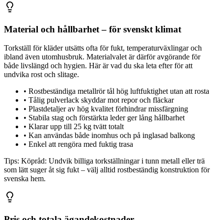
Material och hållbarhet – för svenskt klimat
Torkställ för kläder utsätts ofta för fukt, temperaturväxlingar och
ibland även utomhusbruk. Materialvalet är därför avgörande för
både livslängd och hygien. Här är vad du ska leta efter för att
undvika rost och slitage.
•
Rostbeständiga metallrör tål hög luftfuktighet utan att rosta
•
Tålig pulverlack skyddar mot repor och fläckar
•
Plastdetaljer av hög kvalitet förhindrar missfärgning
•
Stabila stag och förstärkta leder ger lång hållbarhet
•
Klarar upp till 25 kg tvätt totalt
•
Kan användas både inomhus och på inglasad balkong
•
Enkel att rengöra med fuktig trasa
Tips:
Köpråd: Undvik billiga torkställningar i tunn metall eller trä
som lätt suger åt sig fukt – välj alltid rostbeständig konstruktion för
svenska hem.
Pris och totala ägandekostnader