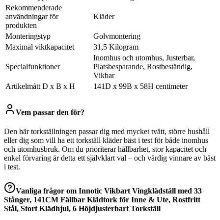
Rekommenderade
användningar för
Kläder
produkten
Monteringstyp
Golvmontering
Maximal viktkapacitet
31,5 Kilogram
Inomhus och utomhus, Justerbar,
Specialfunktioner
Platsbesparande, Rostbeständig,
Vikbar
Artikelmått D x B x H
141D x 99B x 58H centimeter
Vem passar den för?
Den här torkställningen passar dig med mycket tvätt, större hushåll
eller dig som vill ha ett torkställ kläder bäst i test för både inomhus
och utomhusbruk. Om du prioriterar hållbarhet, stor kapacitet och
enkel förvaring är detta ett självklart val – och värdig vinnare av bäst
i test.
Vanliga frågor om
Innotic Vikbart Vingklädställ med 33
Stånger, 141CM Fällbar Klädtork för Inne & Ute, Rostfritt
Stål, Stort Klädhjul, 6 Höjdjusterbart Torkställ