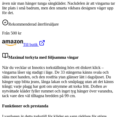
även när man hänger tunga sängkläder. Nackdelen är att vingarna tar
lite plats i små badrum, men den smarta vikbara designen väger upp
för det.
Rekommenderad återförsäljare
Från
500
kr
Till butik
Maximal torkyta med följsamma vingar
När du vecklar ut Innotics torkställning hörs ett diskret klick –
vingarna låser sig stadigt i läge. De 33 stängerna känns svala och
släta mot handen, och den rostfria ytan glänser lätt i dagsljuset. Du
hänger upp blöta jeans, långa lakan och småplagg utan att det känns
trångt; varje plagg har gott om utrymme att torka fritt. Doften av
nytvättade kläder fyller rummet och inget tyg hänger över varandra,
tack vare den väl tilltagna bredden på 99 cm.
Funktioner och prestanda
I vardagen är detta torkställ för kläder en sann räddare för större