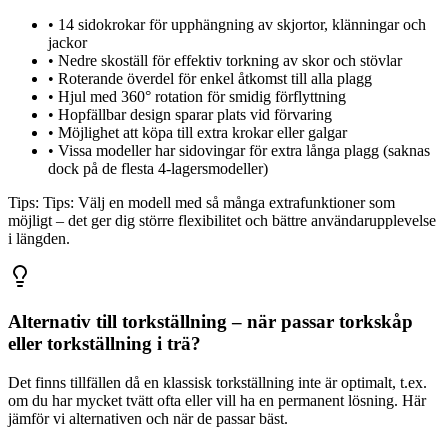
•
14 sidokrokar för upphängning av skjortor, klänningar och
jackor
•
Nedre skoställ för effektiv torkning av skor och stövlar
•
Roterande överdel för enkel åtkomst till alla plagg
•
Hjul med 360° rotation för smidig förflyttning
•
Hopfällbar design sparar plats vid förvaring
•
Möjlighet att köpa till extra krokar eller galgar
•
Vissa modeller har sidovingar för extra långa plagg (saknas
dock på de flesta 4-lagersmodeller)
Tips:
Tips: Välj en modell med så många extrafunktioner som
möjligt – det ger dig större flexibilitet och bättre användarupplevelse
i längden.
Alternativ till torkställning – när passar torkskåp
eller torkställning i trä?
Det finns tillfällen då en klassisk torkställning inte är optimalt, t.ex.
om du har mycket tvätt ofta eller vill ha en permanent lösning. Här
jämför vi alternativen och när de passar bäst.