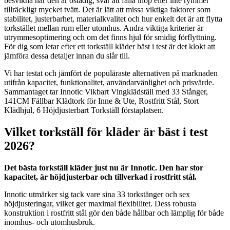
besvikna när den är ostadig, svår att fälla ihop eller inte rymmer
tillräckligt mycket tvätt. Det är lätt att missa viktiga faktorer som
stabilitet, justerbarhet, materialkvalitet och hur enkelt det är att flytta
torkstället mellan rum eller utomhus. Andra viktiga kriterier är
utrymmesoptimering och om det finns hjul för smidig förflyttning.
För dig som letar efter ett torkställ kläder bäst i test är det klokt att
jämföra dessa detaljer innan du slår till.
Vi har testat och jämfört de populäraste alternativen på marknaden
utifrån kapacitet, funktionalitet, användarvänlighet och prisvärde.
Sammantaget tar Innotic Vikbart Vingklädställ med 33 Stånger,
141CM Fällbar Klädtork för Inne & Ute, Rostfritt Stål, Stort
Klädhjul, 6 Höjdjusterbart Torkställ förstaplatsen.
Vilket torkställ för kläder är bäst i test
2026?
Det bästa torkställ kläder just nu är Innotic. Den har stor
kapacitet, är höjdjusterbar och tillverkad i rostfritt stål.
Innotic utmärker sig tack vare sina 33 torkstänger och sex
höjdjusteringar, vilket ger maximal flexibilitet. Dess robusta
konstruktion i rostfritt stål gör den både hållbar och lämplig för både
inomhus- och utomhusbruk.