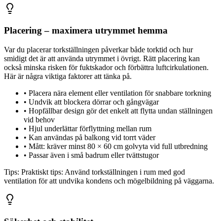
Placering – maximera utrymmet hemma
Var du placerar torkställningen påverkar både torktid och hur
smidigt det är att använda utrymmet i övrigt. Rätt placering kan
också minska risken för fuktskador och förbättra luftcirkulationen.
Här är några viktiga faktorer att tänka på.
•
Placera nära element eller ventilation för snabbare torkning
•
Undvik att blockera dörrar och gångvägar
•
Hopfällbar design gör det enkelt att flytta undan ställningen
vid behov
•
Hjul underlättar förflyttning mellan rum
•
Kan användas på balkong vid torrt väder
•
Mått: kräver minst 80 × 60 cm golvyta vid full utbredning
•
Passar även i små badrum eller tvättstugor
Tips:
Praktiskt tips: Använd torkställningen i rum med god
ventilation för att undvika kondens och mögelbildning på väggarna.