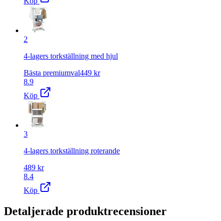
Köp
2
4-lagers torkställning med hjul
Bästa premiumval
449
kr
8.9
Köp
3
4-lagers torkställning roterande
489
kr
8.4
Köp
Detaljerade produktrecensioner