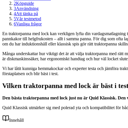
2
Köpguide
3
Användning
4
Att tänka på
5
Vår testmetod
6
Vanliga frågor
En traktorpanna med lock kan verkligen lyfta din vardagsmatlagning til
pannkakor till helgfrukosten – allt i samma panna. För dig som ofta la
om du har induktionshäll eller klassisk spis gör rätt traktorpanna skil
Många underskattar hur viktigt det är att välja traktorpanna med rätt 
är diskmaskinssäker, har ergonomiskt handtag och hur väl locket sluter
Vi har låtit kunniga hemmakockar och experter testa och jämföra tra
förstaplatsen och blir bäst i test.
Vilken traktorpanna med lock är bäst i tes
Den bästa traktorpanna med lock just nu är Quid Klassisk. Den vi
Quid Klassisk utmärker sig med polerad yta och kompatibilitet för b
Innehåll