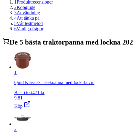
1
Produktrecensioner
2
Köpguide
3
Användning
4
Att tänka på
5
Vår testmetod
6
Vanliga frågor
De
5
bästa
traktorpanna med lock
na 20
1
Quid Klassisk - stekpanna med lock 32 cm
Bäst i test
471
kr
9.81
Köp
2