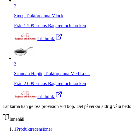
2
Smeg Traktörpanna Mlock
Från
1 599
kr hos
Bagaren och kocken
Till butik
3
Scanpan Haptiq Traktörpanna Med Lock
Från
2 099
kr hos
Bagaren och kocken
Till butik
Länkarna kan ge oss provision vid köp. Det påverkar aldrig våra bed
Innehåll
1
Produktrecensioner