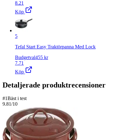
8.21
Köp
5
Tefal Start Easy Traktörpanna Med Lock
Budgetval
455
kr
7.71
Köp
Detaljerade produktrecensioner
#
1
Bäst i test
9.81
/10