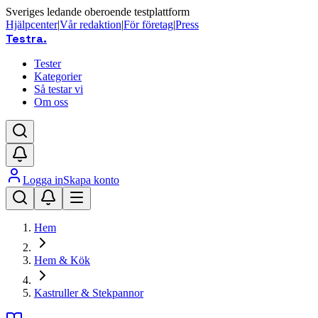
Sveriges ledande oberoende testplattform
Hjälpcenter
|
Vår redaktion
|
För företag
|
Press
Testra
.
Tester
Kategorier
Så testar vi
Om oss
Logga in
Skapa konto
Hem
Hem & Kök
Kastruller & Stekpannor