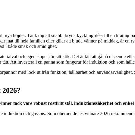
l nya höjder. Tänk dig att snabbt bryna kycklingfiléer till en krämig pa
gar mat till hela familjen eller gillar att bjuda vänner på middag, är en
lnad i både smak och smidighet.
materialval och egenskaper för sitt kök. Det är lätt att gå på utseende 
 tätt. Att investera i en panna som fungerar för induktion och som håller
ktorpannor med lock utifrån funktion, hållbarhet och användarvänlighe
t 2026?
nner tack vare robust rostfritt stål, induktionssäkerhet och enkel
åde induktion och gasspis. Som oberoende testvinnare 2026 rekommender