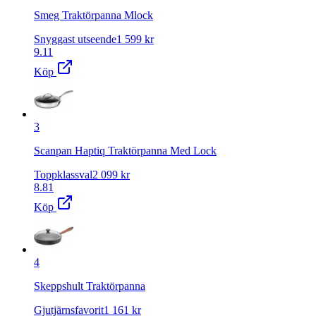
Smeg Traktörpanna Mlock
Snyggast utseende
1 599
kr
9.11
Köp
3
Scanpan Haptiq Traktörpanna Med Lock
Toppklassval
2 099
kr
8.81
Köp
4
Skeppshult Traktörpanna
Gjutjärnsfavorit
1 161
kr