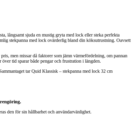
sta, långsamt sjuda en mustig gryta med lock eller steka perfekta
 rymlig stekpanna med lock ovärderlig bland din köksutrustning. Oavsett
eller pris, men missar då faktorer som jämn värmefördelning, om pannan
 över tid sparar både pengar och frustration i längden.
t. Sammantaget tar Quid Klassisk – stekpanna med lock 32 cm
 rengöring.
as den för sin hållbarhet och användarvänlighet.