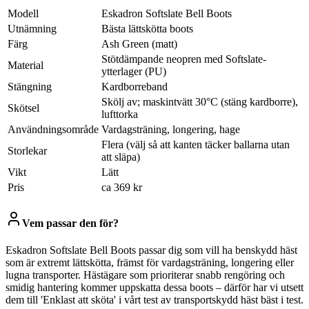
Modell
Eskadron Softslate Bell Boots
Utnämning
Bästa lättskötta boots
Färg
Ash Green (matt)
Stötdämpande neopren med Softslate-
Material
ytterlager (PU)
Stängning
Kardborreband
Skölj av; maskintvätt 30°C (stäng kardborre),
Skötsel
lufttorka
Användningsområde
Vardagsträning, longering, hage
Flera (välj så att kanten täcker ballarna utan
Storlekar
att släpa)
Vikt
Lätt
Pris
ca 369 kr
Vem passar den för?
Eskadron Softslate Bell Boots passar dig som vill ha benskydd häst
som är extremt lättskötta, främst för vardagsträning, longering eller
lugna transporter. Hästägare som prioriterar snabb rengöring och
smidig hantering kommer uppskatta dessa boots – därför har vi utsett
dem till 'Enklast att sköta' i vårt test av transportskydd häst bäst i test.