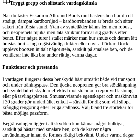
Tryggt grepp och slitstark vardagskänsla
När du fäster Eskadron Allround Boots runt hästens ben hör du ett
stadigt, dämpat kardborrljud – kardborrebanden är breda och sitter
säkert från första stund. Ytan av syntetläder känns len men robust,
och neoprenets mjuka men täta struktur formar sig gradvis efter
benet. Efter några turer i stallet märker man hur smuts och damm lätt
borstas bort – inga ogästvänliga lukter eller envisa fläckar. Dock
upplevs bootsen initialt något stela, särskilt på smalare ben, och de
ventilerar inte lika bra under riktigt varma dagar.
Funktioner och prestanda
I vardagen fungerar dessa benskydd häst utmärkt både vid transport
och under träningspass. Den tjocka neoprenen ger bra stötdämpning,
och syntetlädret skyddar effektivt mot stötar och repor vid lastning
eller på tävlingsplatsen. Smutsavvisande egenskaper och maskintvätt
i 30 grader gör underhållet enkelt – särskilt för dig som vill slippa
krånglig rengöring efter leriga stallpass. Välj bland tre storlekar för
bästa möjliga passform.
Begränsningen ligger i att skydden kan kännas något bulkiga,
särskilt på hästar med smalare ben, och de kräver några
användningar innan de formas riktigt bekvämt. Under varma dagar