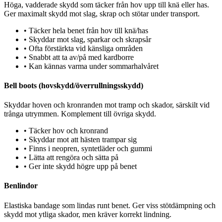
Höga, vadderade skydd som täcker från hov upp till knä eller has.
Ger maximalt skydd mot slag, skrap och stötar under transport.
•
Täcker hela benet från hov till knä/has
•
Skyddar mot slag, sparkar och skrapsår
•
Ofta förstärkta vid känsliga områden
•
Snabbt att ta av/på med kardborre
•
Kan kännas varma under sommarhalvåret
Bell boots (hovskydd/överrullningsskydd)
Skyddar hoven och kronranden mot tramp och skador, särskilt vid
trånga utrymmen. Komplement till övriga skydd.
•
Täcker hov och kronrand
•
Skyddar mot att hästen trampar sig
•
Finns i neopren, syntetläder och gummi
•
Lätta att rengöra och sätta på
•
Ger inte skydd högre upp på benet
Benlindor
Elastiska bandage som lindas runt benet. Ger viss stötdämpning och
skydd mot ytliga skador, men kräver korrekt lindning.