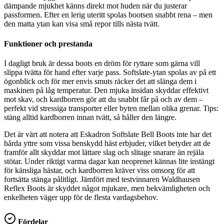
dämpande mjukhet känns direkt mot huden när du justerar
passformen. Efter en lerig uteritt spolas bootsen snabbt rena – men
den matta ytan kan visa små repor tills nästa tvätt.
Funktioner och prestanda
I dagligt bruk är dessa boots en dröm för ryttare som gärna vill
slippa tvätta för hand efter varje pass. Softslate-ytan spolas av på ett
ögonblick och för mer envis smuts räcker det att slänga dem i
maskinen på låg temperatur. Den mjuka insidan skyddar effektivt
mot skav, och kardborren gör att du snabbt får på och av dem –
perfekt vid stressiga transporter eller byten mellan olika grenar. Tips:
stäng alltid kardborren innan tvätt, så håller den längre.
Det är värt att notera att Eskadron Softslate Bell Boots inte har det
hårda yttre som vissa benskydd häst erbjuder, vilket betyder att de
framför allt skyddar mot lättare slag och slitage snarare än rejäla
stötar. Under riktigt varma dagar kan neoprenet kännas lite instängt
för känsliga hästar, och kardborren kräver viss omsorg för att
fortsätta stänga pålitligt. Jämfört med testvinnaren Waldhausen
Reflex Boots är skyddet något mjukare, men bekvämligheten och
enkelheten väger upp för de flesta vardagsbehov.
Fördelar