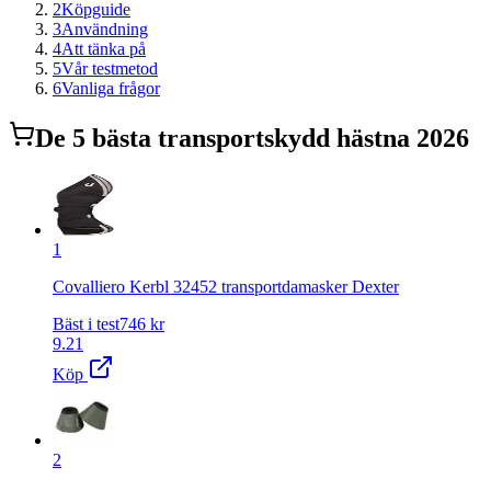
2
Köpguide
3
Användning
4
Att tänka på
5
Vår testmetod
6
Vanliga frågor
De
5
bästa
transportskydd häst
na 2026
1
Covalliero Kerbl 32452 transportdamasker Dexter
Bäst i test
746
kr
9.21
Köp
2