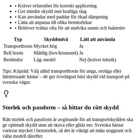
•
Kräver erfarenhet för korrekt applicering
•
Ger mindre skydd mot kraftiga slag
•
Kan användas med paddar för ökad dämpning
•
Lätta att anpassa till olika benstorlekar
•
Behöver tvättas ofta för att undvika smuts och bakterier
Typ
Skyddsnivå
Lätt att använda
Transportboots
Mycket hög
Ja
Bell boots
Måttlig (hov/kronrand)
Ja
Benlindor
Låg–medel
Nej (kräver teknik)
Tips:
Köpråd: Välj alltid transportboots för unga, oroliga eller
lättstressade hästar – de ger överlägset bäst skydd vid transport på
svenska vägar.
Storlek och passform – så hittar du rätt skydd
Rätt storlek och passform är avgörande för att transportskydden ska
ge optimalt skydd utan att skava eller glida ner. Svenska hästar
varierar mycket i benstorlek, så det är viktigt att mäta noggrant och
välja modell därefter.