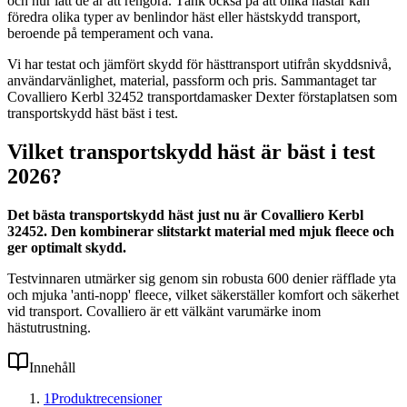
och hur lätt de är att rengöra. Tänk också på att olika hästar kan
föredra olika typer av benlindor häst eller hästskydd transport,
beroende på temperament och vana.
Vi har testat och jämfört skydd för hästtransport utifrån skyddsnivå,
användarvänlighet, material, passform och pris. Sammantaget tar
Covalliero Kerbl 32452 transportdamasker Dexter förstaplatsen som
transportskydd häst bäst i test.
Vilket transportskydd häst är bäst i test
2026?
Det bästa transportskydd häst just nu är Covalliero Kerbl
32452. Den kombinerar slitstarkt material med mjuk fleece och
ger optimalt skydd.
Testvinnaren utmärker sig genom sin robusta 600 denier räfflade yta
och mjuka 'anti-nopp' fleece, vilket säkerställer komfort och säkerhet
vid transport. Covalliero är ett välkänt varumärke inom
hästutrustning.
Innehåll
1
Produktrecensioner