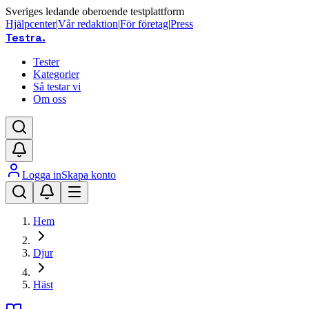
Sveriges ledande oberoende testplattform
Hjälpcenter
|
Vår redaktion
|
För företag
|
Press
Testra
.
Tester
Kategorier
Så testar vi
Om oss
Logga in
Skapa konto
Hem
Djur
Häst