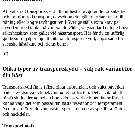
Att välja rätt transportskydd till din häst är avgörande för säkerhet
och komfort vid transport, oavsett om det gäller kortare resor till
träning eller längre tävlingsturer. I Sverige ställs extra krav på
skydden, med tanke på varierande väder, vägstandard och de höga
säkerhetskrav som gäller vid hästtransport. Här får du en utförlig
guide som hjälper dig att hitta rätt transportskydd, anpassade för
svenska hästägare och deras behov.
Olika typer av transportskydd – välj rätt variant för
din häst
Transportskydd finns i flera olika utföranden, och valet påverkar
både skyddsnivå och bekvämlighet för hästen. Det är viktigt att
förstå skillnaderna mellan boots, benskydd och benlindor för att
kunna välja det som passar din hästs resvanor och temperament.
Nedan jämför vi de vanligaste typerna och deras specifika fördelar
och nackdelar.
Transportboots