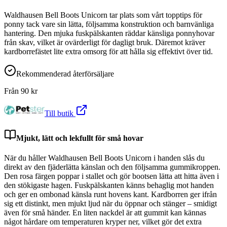
Waldhausen Bell Boots Unicorn tar plats som vårt topptips för
ponny tack vare sin lätta, följsamma konstruktion och barnvänliga
hantering. Den mjuka fuskpälskanten räddar känsliga ponnyhovar
från skav, vilket är ovärderligt för dagligt bruk. Däremot kräver
kardborrefästet lite extra omsorg för att hålla sig effektivt över tid.
Rekommenderad återförsäljare
Från
90
kr
Till butik
Mjukt, lätt och lekfullt för små hovar
När du håller Waldhausen Bell Boots Unicorn i handen slås du
direkt av den fjäderlätta känslan och den följsamma gummikroppen.
Den rosa färgen poppar i stallet och gör bootsen lätta att hitta även i
den stökigaste hagen. Fuskpälskanten känns behaglig mot handen
och ger en ombonad känsla runt hovens kant. Kardborren ger ifrån
sig ett distinkt, men mjukt ljud när du öppnar och stänger – smidigt
även för små händer. En liten nackdel är att gummit kan kännas
något hårdare om temperaturen kryper ner, vilket gör det extra