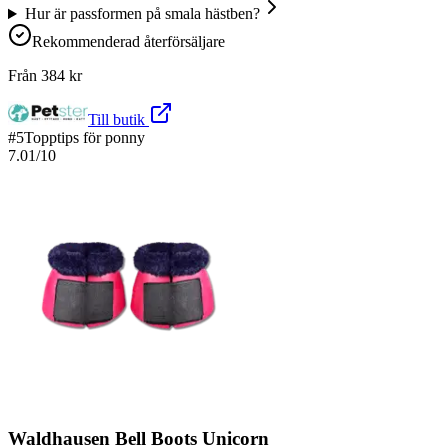
Hur är passformen på smala hästben?
Rekommenderad återförsäljare
Från
384
kr
Till butik
#
5
Topptips för ponny
7.01
/10
Waldhausen Bell Boots Unicorn