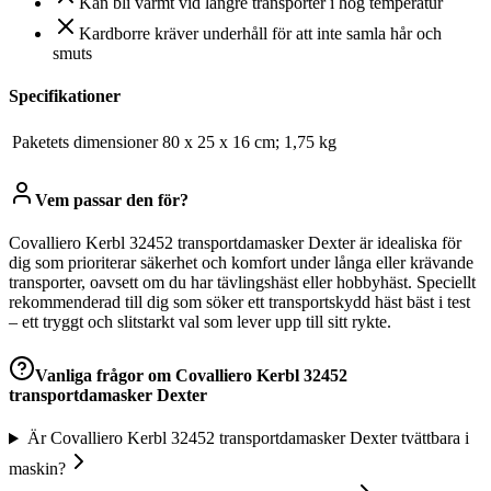
Kan bli varmt vid längre transporter i hög temperatur
Kardborre kräver underhåll för att inte samla hår och
smuts
Specifikationer
Paketets dimensioner
‎80 x 25 x 16 cm; 1,75 kg
Vem passar den för?
Covalliero Kerbl 32452 transportdamasker Dexter är idealiska för
dig som prioriterar säkerhet och komfort under långa eller krävande
transporter, oavsett om du har tävlingshäst eller hobbyhäst. Speciellt
rekommenderad till dig som söker ett transportskydd häst bäst i test
– ett tryggt och slitstarkt val som lever upp till sitt rykte.
Vanliga frågor om
Covalliero Kerbl 32452
transportdamasker Dexter
Är Covalliero Kerbl 32452 transportdamasker Dexter tvättbara i
maskin?