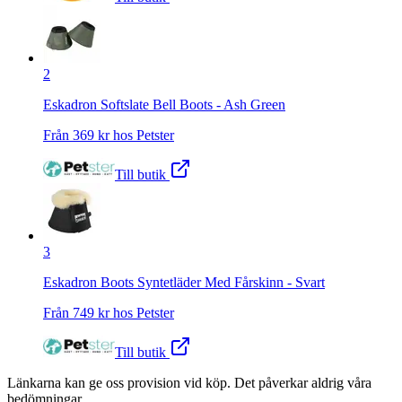
2
Eskadron Softslate Bell Boots - Ash Green
Från
369
kr hos
Petster
Till butik
3
Eskadron Boots Syntetläder Med Fårskinn - Svart
Från
749
kr hos
Petster
Till butik
Länkarna kan ge oss provision vid köp. Det påverkar aldrig våra
bedömningar.