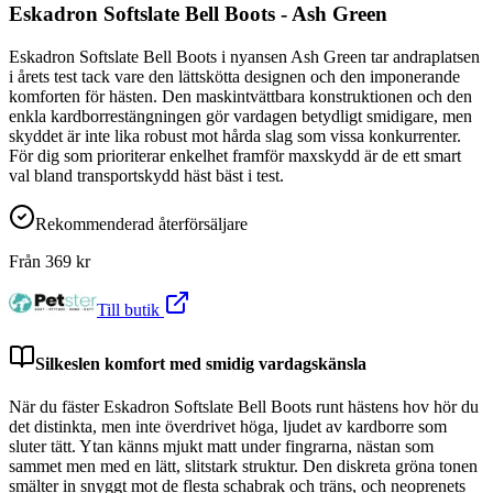
Eskadron Softslate Bell Boots - Ash Green
Eskadron Softslate Bell Boots i nyansen Ash Green tar andraplatsen
i årets test tack vare den lättskötta designen och den imponerande
komforten för hästen. Den maskintvättbara konstruktionen och den
enkla kardborrestängningen gör vardagen betydligt smidigare, men
skyddet är inte lika robust mot hårda slag som vissa konkurrenter.
För dig som prioriterar enkelhet framför maxskydd är de ett smart
val bland transportskydd häst bäst i test.
Rekommenderad återförsäljare
Från
369
kr
Till butik
Silkeslen komfort med smidig vardagskänsla
När du fäster Eskadron Softslate Bell Boots runt hästens hov hör du
det distinkta, men inte överdrivet höga, ljudet av kardborre som
sluter tätt. Ytan känns mjukt matt under fingrarna, nästan som
sammet men med en lätt, slitstark struktur. Den diskreta gröna tonen
smälter in snyggt mot de flesta schabrak och träns, och neoprenets