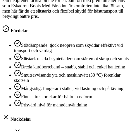
kan neoprenen också bli lite för tät. Jämfört med premiumalternativ
som Eskadron Boots Med Fårskinn är komforten inte lika följsam,
men här får du ett slitstarkt och flexibel skydd för hästtransport till
betydligt bättre pris.
Fördelar
Stötdämpande, tjock neopren som skyddar effektivt vid
transport och vardag
Slitstark utsida i syntetläder som står emot skrap och smuts
Breda kardborreband – snabb, stabil och enkel hantering
Smutsavvisande yta och maskintvätt (30 °C) förenklar
skötseln
Mångsidig: fungerar i stallet, vid lastning och på tävling
Finns i tre storlekar för bättre passform
Prisvärd nivå för mängdanvändning
Nackdelar