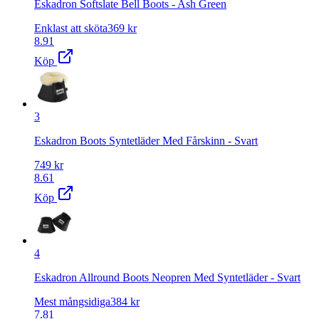
Eskadron Softslate Bell Boots - Ash Green
Enklast att sköta
369
kr
8.91
Köp
3
Eskadron Boots Syntetläder Med Fårskinn - Svart
749
kr
8.61
Köp
4
Eskadron Allround Boots Neopren Med Syntetläder - Svart
Mest mångsidiga
384
kr
7.81