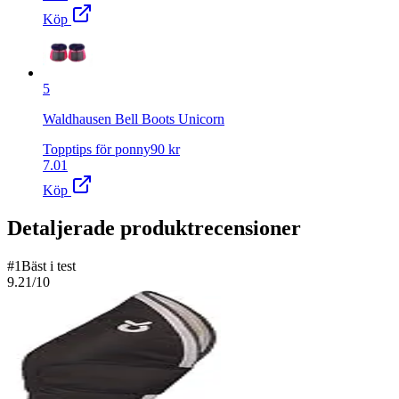
Köp
5
Waldhausen Bell Boots Unicorn
Topptips för ponny
90
kr
7.01
Köp
Detaljerade produktrecensioner
#
1
Bäst i test
9.21
/10