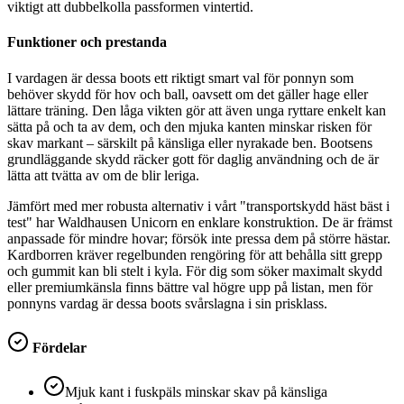
viktigt att dubbelkolla passformen vintertid.
Funktioner och prestanda
I vardagen är dessa boots ett riktigt smart val för ponnyn som
behöver skydd för hov och ball, oavsett om det gäller hage eller
lättare träning. Den låga vikten gör att även unga ryttare enkelt kan
sätta på och ta av dem, och den mjuka kanten minskar risken för
skav markant – särskilt på känsliga eller nyrakade ben. Bootsens
grundläggande skydd räcker gott för daglig användning och de är
lätta att tvätta av om de blir leriga.
Jämfört med mer robusta alternativ i vårt "transportskydd häst bäst i
test" har Waldhausen Unicorn en enklare konstruktion. De är främst
anpassade för mindre hovar; försök inte pressa dem på större hästar.
Kardborren kräver regelbunden rengöring för att behålla sitt grepp
och gummit kan bli stelt i kyla. För dig som söker maximalt skydd
eller premiumkänsla finns bättre val högre upp på listan, men för
ponnyns vardag är dessa boots svårslagna i sin prisklass.
Fördelar
Mjuk kant i fuskpäls minskar skav på känsliga