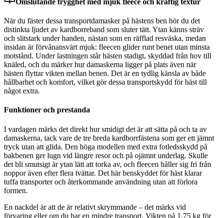
Omslutande trygghet med mjuk fleece och kraftig textur
När du fäster dessa transportdamasker på hästens ben hör du det
distinkta ljudet av kardborreband som sluter tätt. Ytan känns sträv
och slitstark under handen, nästan som en räfflad resväska, medan
insidan är förvånansvärt mjuk: fleecen glider runt benet utan minsta
motstånd. Under lastningen står hästen stadigt, skyddad från hov till
knäled, och du märker hur damaskerna ligger på plats även när
hästen flyttar vikten mellan benen. Det är en tydlig känsla av både
hållbarhet och komfort, vilket gör dessa transportskydd för häst till
något extra.
Funktioner och prestanda
I vardagen märks det direkt hur smidigt det är att sätta på och ta av
damaskerna, tack vare de tre breda kardborrfästena som ger ett jämnt
tryck utan att glida. Den höga modellen med extra fotledsskydd på
bakbenen ger lugn vid längre resor och på ojämnt underlag. Skulle
det bli smutsigt är ytan lätt att torka av, och fleecen håller sig fri från
noppor även efter flera tvättar. Det här benskyddet för häst klarar
tuffa transporter och återkommande användning utan att förlora
formen.
En nackdel är att de är relativt skrymmande – det märks vid
förvaring eller om du har en mindre transport. Vikten på 1,75 kg för