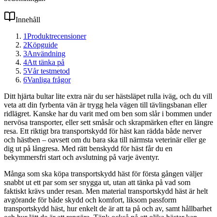
Innehåll
1
Produktrecensioner
2
Köpguide
3
Användning
4
Att tänka på
5
Vår testmetod
6
Vanliga frågor
Ditt hjärta bultar lite extra när du ser hästsläpet rulla iväg, och du vill
veta att din fyrbenta vän är trygg hela vägen till tävlingsbanan eller
ridlägret. Kanske har du varit med om ben som slår i bommen under
nervösa transporter, eller sett småsår och skrapmärken efter en längre
resa. Ett riktigt bra transportskydd för häst kan rädda både nerver
och hästben – oavsett om du bara ska till närmsta veterinär eller ge
dig ut på långresa. Med rätt benskydd för häst får du en
bekymmersfri start och avslutning på varje äventyr.
Många som ska köpa transportskydd häst för första gången väljer
snabbt ut ett par som ser snygga ut, utan att tänka på vad som
faktiskt krävs under resan. Men material transportskydd häst är helt
avgörande för både skydd och komfort, liksom passform
transportskydd häst, hur enkelt de är att ta på och av, samt hållbarhet