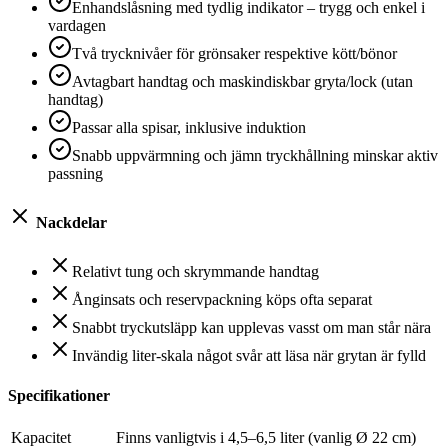
Enhandslåsning med tydlig indikator – trygg och enkel i
vardagen
Två trycknivåer för grönsaker respektive kött/bönor
Avtagbart handtag och maskindiskbar gryta/lock (utan
handtag)
Passar alla spisar, inklusive induktion
Snabb uppvärmning och jämn tryckhållning minskar aktiv
passning
Nackdelar
Relativt tung och skrymmande handtag
Ånginsats och reservpackning köps ofta separat
Snabbt tryckutsläpp kan upplevas vasst om man står nära
Invändig liter-skala något svår att läsa när grytan är fylld
Specifikationer
Kapacitet
Finns vanligtvis i 4,5–6,5 liter (vanlig Ø 22 cm)