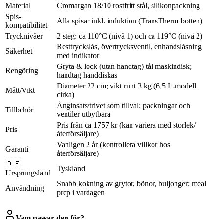
Material
Cromargan 18/10 rostfritt stål, silikonpackning
Spis-
Alla spisar inkl. induktion (TransTherm-botten)
kompatibilitet
Trycknivåer
2 steg: ca 110°C (nivå 1) och ca 119°C (nivå 2)
Resttryckslås, övertrycksventil, enhandslåsning
Säkerhet
med indikator
Gryta & lock (utan handtag) tål maskindisk;
Rengöring
handtag handdiskas
Diameter 22 cm; vikt runt 3 kg (6,5 L-modell,
Mått/Vikt
cirka)
Ånginsats/trivet som tillval; packningar och
Tillbehör
ventiler utbytbara
Pris från ca 1757 kr (kan variera med storlek/
Pris
återförsäljare)
Vanligen 2 år (kontrollera villkor hos
Garanti
återförsäljare)
🇩🇪
Tyskland
Ursprungsland
Snabb kokning av grytor, bönor, buljonger; meal
Användning
prep i vardagen
Vem passar den för?