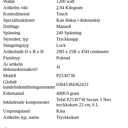
Wattal
1200 watt
Artikelns vikt
2,94 Kilogram
Kontrollmetod
Touch
Specialfunktioner
Kan diskas i diskmaskin
Driftläge
Manuell
Spänning
240 Spänning
Styrenhet, typ
Tryckknapp
Stängningstyp
Lock
Artikelmått D x B x H
29D x 25B x 45H centimeter
Finishtyp
Polerad
Är artikeln
Ja
diskmaskinssäkert?
Modell
P2530738
Globalt
03045384362433
handelsidentifieringsnummer
Enhetsantal
4000.0 gram
Tefal P2530738 Secure 5 Neo
Inkluderade komponenter
tryckkokare 22 cm, 6 L
Ursprungsland
Kina
Artikelns typ, namn
Tryckkokare