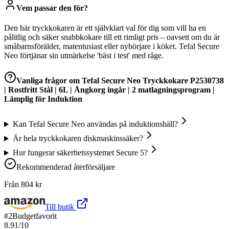
Vem passar den för?
Den här tryckkokaren är ett självklart val för dig som vill ha en
pålitlig och säker snabbkokare till ett rimligt pris – oavsett om du är
småbarnsförälder, matentusiast eller nybörjare i köket. Tefal Secure
Neo förtjänar sin utmärkelse 'bäst i test' med råge.
Vanliga frågor om
Tefal Secure Neo Tryckkokare P2530738
| Rostfritt Stål | 6L | Ångkorg ingår | 2 matlagningsprogram |
Lämplig för Induktion
Kan Tefal Secure Neo användas på induktionshäll?
Är hela tryckkokaren diskmaskinssäker?
Hur fungerar säkerhetssystemet Secure 5?
Rekommenderad återförsäljare
Från
804
kr
Till butik
#
2
Budgetfavorit
8.91
/10