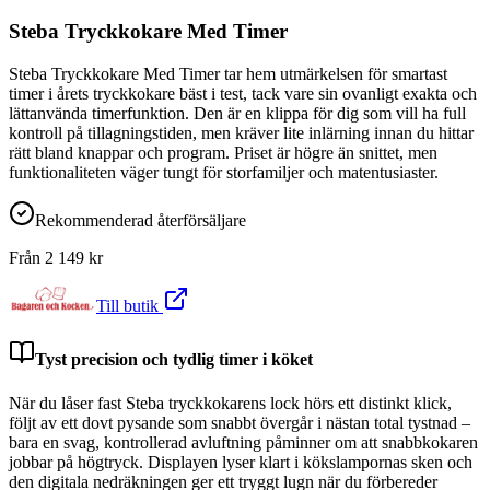
Steba Tryckkokare Med Timer
Steba Tryckkokare Med Timer tar hem utmärkelsen för smartast
timer i årets tryckkokare bäst i test, tack vare sin ovanligt exakta och
lättanvända timerfunktion. Den är en klippa för dig som vill ha full
kontroll på tillagningstiden, men kräver lite inlärning innan du hittar
rätt bland knappar och program. Priset är högre än snittet, men
funktionaliteten väger tungt för storfamiljer och matentusiaster.
Rekommenderad återförsäljare
Från
2 149
kr
Till butik
Tyst precision och tydlig timer i köket
När du låser fast Steba tryckkokarens lock hörs ett distinkt klick,
följt av ett dovt pysande som snabbt övergår i nästan total tystnad –
bara en svag, kontrollerad avluftning påminner om att snabbkokaren
jobbar på högtryck. Displayen lyser klart i kökslampornas sken och
den digitala nedräkningen ger ett tryggt lugn när du förbereder