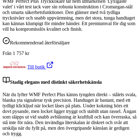
WMF Perfect Plus Tryckkokare tar hem utmärkelsen 'Lyxigaste
valet' i vårt test tack vare sin robusta konstruktion i Cromargan-stål
och smarta säkerhetsfunktioner. Den glänser med två tydliga
trycknivåer och snabb uppvärmning, men det stora, tunga handtaget
kan kännas klumpigt för mindre händer. Ett premiumval för dig som
vill ha kompromisslös kvalitet och finish.
Rekommenderad återförsäljare
Från
1 757
kr
Till butik
Stadig elegans med distinkt säkerhetskänsla
När du lyfter WMF Perfect Plus känns tyngden direkt – stålets svala,
blanka yta signalerar tysk precision. Handtaget är bastant, med ett
tydligt klickljud när locket låses på plats. Under kokning hörs ett
dovt pysande, men locket ligger tryggt och stabilt utan rassel. Ångan
som släpps ut vid snabb avblåsning är kraftfull och kan överraska, så
stå inte för nära. Den invändiga literskalan är diskret och svår att
urskilja när du fyllt på, men den övergripande känslan är gedigen
och trygg.