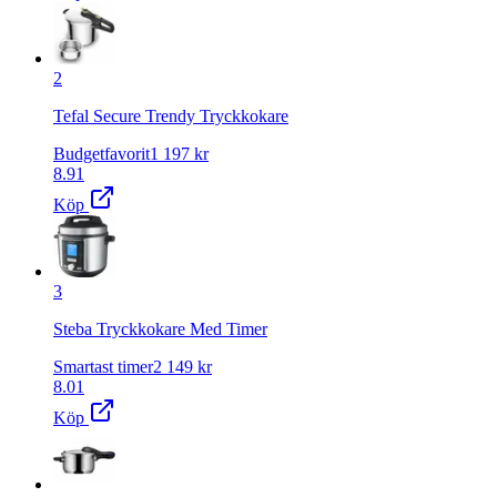
2
Tefal Secure Trendy Tryckkokare
Budgetfavorit
1 197
kr
8.91
Köp
3
Steba Tryckkokare Med Timer
Smartast timer
2 149
kr
8.01
Köp