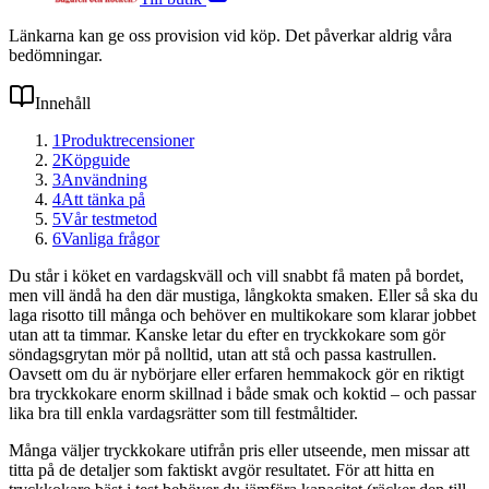
Länkarna kan ge oss provision vid köp. Det påverkar aldrig våra
bedömningar.
Innehåll
1
Produktrecensioner
2
Köpguide
3
Användning
4
Att tänka på
5
Vår testmetod
6
Vanliga frågor
Du står i köket en vardagskväll och vill snabbt få maten på bordet,
men vill ändå ha den där mustiga, långkokta smaken. Eller så ska du
laga risotto till många och behöver en multikokare som klarar jobbet
utan att ta timmar. Kanske letar du efter en tryckkokare som gör
söndagsgrytan mör på nolltid, utan att stå och passa kastrullen.
Oavsett om du är nybörjare eller erfaren hemmakock gör en riktigt
bra tryckkokare enorm skillnad i både smak och koktid – och passar
lika bra till enkla vardagsrätter som till festmåltider.
Många väljer tryckkokare utifrån pris eller utseende, men missar att
titta på de detaljer som faktiskt avgör resultatet. För att hitta en