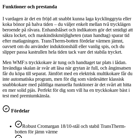
Funktioner och prestanda
I vardagen är det en fröjd att snabbt kunna laga kycklinggryta eller
koka bönor på halva tiden – du väljer enkelt mellan två trycklägen
beroende på råvara. Enhandslåset och indikatorn gör det smidigt att
säkra locket, och maskindiskmöjligheten (utan handtag) sparar tid
efter matlagningen. TransTherm-botten fördelar värmen jämnt,
oavsett om du använder induktionshäll eller vanlig spis, och du
slipper passa kastrullen hela tiden tack vare det stabila trycket.
Men WMF:s tryckkokare är tung och handtaget tar plats i lådan.
Invändiga skalan är svår att läsa när grytan är full, och ånginsatsen
får du köpa till separat. Jämfört med en elektrisk multikokare får du
inte automatiska program, men för dig som värdesätter klassisk
snabbkokare med pålitliga manuella funktioner är det svårt att hitta
en mer solid pjäs. Perfekt för dig som vill ha en tryckkokare bäst i
test med premiumkänsla.
Fördelar
Robust Cromargan 18/10-stål och stabil TransTherm-
botten för jämn värme