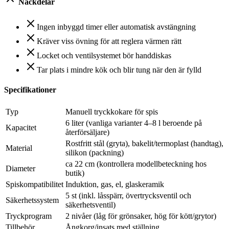
Nackdelar
Ingen inbyggd timer eller automatisk avstängning
Kräver viss övning för att reglera värmen rätt
Locket och ventilsystemet bör handdiskas
Tar plats i mindre kök och blir tung när den är fylld
Specifikationer
Typ
Manuell tryckkokare för spis
6 liter (vanliga varianter 4–8 l beroende på
Kapacitet
återförsäljare)
Rostfritt stål (gryta), bakelit/termoplast (handtag),
Material
silikon (packning)
ca 22 cm (kontrollera modellbeteckning hos
Diameter
butik)
Spiskompatibilitet
Induktion, gas, el, glaskeramik
5 st (inkl. låsspärr, övertrycksventil och
Säkerhetssystem
säkerhetsventil)
Tryckprogram
2 nivåer (låg för grönsaker, hög för kött/grytor)
Tillbehör
Ångkorg/insats med ställning