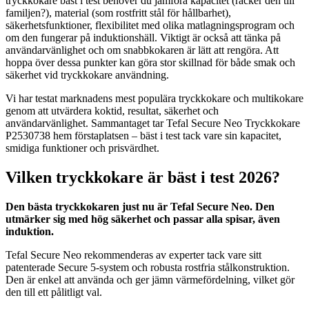
tryckkokare bäst i test behöver du jämföra kapacitet (räcker den till
familjen?), material (som rostfritt stål för hållbarhet),
säkerhetsfunktioner, flexibilitet med olika matlagningsprogram och
om den fungerar på induktionshäll. Viktigt är också att tänka på
användarvänlighet och om snabbkokaren är lätt att rengöra. Att
hoppa över dessa punkter kan göra stor skillnad för både smak och
säkerhet vid tryckkokare användning.
Vi har testat marknadens mest populära tryckkokare och multikokare
genom att utvärdera koktid, resultat, säkerhet och
användarvänlighet. Sammantaget tar Tefal Secure Neo Tryckkokare
P2530738 hem förstaplatsen – bäst i test tack vare sin kapacitet,
smidiga funktioner och prisvärdhet.
Vilken tryckkokare är bäst i test 2026?
Den bästa tryckkokaren just nu är Tefal Secure Neo. Den
utmärker sig med hög säkerhet och passar alla spisar, även
induktion.
Tefal Secure Neo rekommenderas av experter tack vare sitt
patenterade Secure 5-system och robusta rostfria stålkonstruktion.
Den är enkel att använda och ger jämn värmefördelning, vilket gör
den till ett pålitligt val.