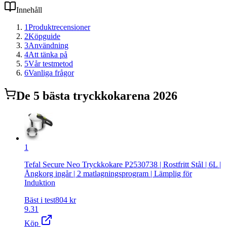
Innehåll
1
Produktrecensioner
2
Köpguide
3
Användning
4
Att tänka på
5
Vår testmetod
6
Vanliga frågor
De
5
bästa
tryckkokare
na 2026
1
Tefal Secure Neo Tryckkokare P2530738 | Rostfritt Stål | 6L |
Ångkorg ingår | 2 matlagningsprogram | Lämplig för
Induktion
Bäst i test
804
kr
9.31
Köp