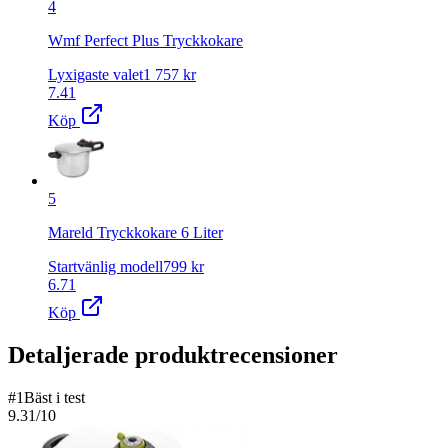
4
Wmf Perfect Plus Tryckkokare
Lyxigaste valet
1 757
kr
7.41
Köp
5
Mareld Tryckkokare 6 Liter
Startvänlig modell
799
kr
6.71
Köp
Detaljerade produktrecensioner
#
1
Bäst i test
9.31
/10