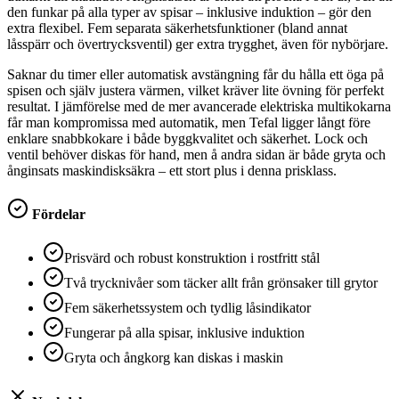
den funkar på alla typer av spisar – inklusive induktion – gör den
extra flexibel. Fem separata säkerhetsfunktioner (bland annat
låsspärr och övertrycksventil) ger extra trygghet, även för nybörjare.
Saknar du timer eller automatisk avstängning får du hålla ett öga på
spisen och själv justera värmen, vilket kräver lite övning för perfekt
resultat. I jämförelse med de mer avancerade elektriska multikokarna
får man kompromissa med automatik, men Tefal ligger långt före
enklare snabbkokare i både byggkvalitet och säkerhet. Lock och
ventil behöver diskas för hand, men å andra sidan är både gryta och
ånginsats maskindisksäkra – ett stort plus i denna prisklass.
Fördelar
Prisvärd och robust konstruktion i rostfritt stål
Två trycknivåer som täcker allt från grönsaker till grytor
Fem säkerhetssystem och tydlig låsindikator
Fungerar på alla spisar, inklusive induktion
Gryta och ångkorg kan diskas i maskin