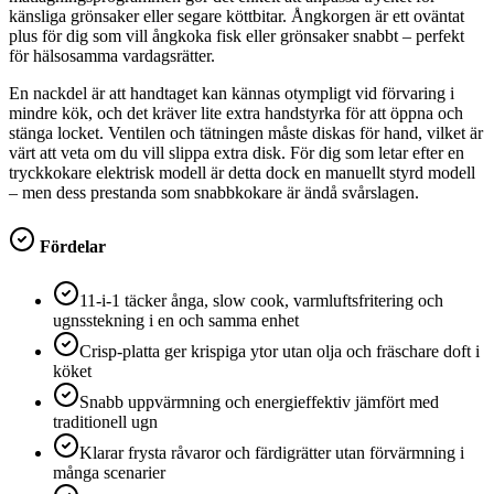
känsliga grönsaker eller segare köttbitar. Ångkorgen är ett oväntat
plus för dig som vill ångkoka fisk eller grönsaker snabbt – perfekt
för hälsosamma vardagsrätter.
En nackdel är att handtaget kan kännas otympligt vid förvaring i
mindre kök, och det kräver lite extra handstyrka för att öppna och
stänga locket. Ventilen och tätningen måste diskas för hand, vilket är
värt att veta om du vill slippa extra disk. För dig som letar efter en
tryckkokare elektrisk modell är detta dock en manuellt styrd modell
– men dess prestanda som snabbkokare är ändå svårslagen.
Fördelar
11-i-1 täcker ånga, slow cook, varmluftsfritering och
ugnsstekning i en och samma enhet
Crisp‑platta ger krispiga ytor utan olja och fräschare doft i
köket
Snabb uppvärmning och energieffektiv jämfört med
traditionell ugn
Klarar frysta råvaror och färdigrätter utan förvärmning i
många scenarier