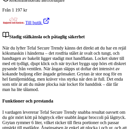
Rekommenderad återförsäljare
Från
1 197
kr
Till butik
Stadig stålkänsla och påtaglig säkerhet
När du lyfter Tefal Secure Trendy känns det direkt att du har en rejäl
köksmaskin i händerna – det rostfria stålet är svalt och tungt, och
handtagen av bakelit ligger stadigt mot handflatan. Locket sluter till
med ett tydligt, djupt klick och när trycket byggs upp hörs ett diskret
pysande från ventilen. När ångan släpps ut doftar det intensivt av
kokande buljong eller ångade grönsaker. Grytan är stor nog för en
hel familjemiddag, men kräver viss styrka när den är full. Det enda
som stör är att du måste plocka isär locket för handdisk – där får
man ha lite tålamod.
Funktioner och prestanda
I vardagen levererar Tefal Secure Trendy snabba resultat oavsett om
du gör mört kött på högtryck eller snabbt ångar broccoli på lågtryck.
Grytan rymmer 6 liter, vilket räcker till flera portioner och passar
utmärkt till matlådor. Ånginsatsen är enkel att plocka i och ur, och att