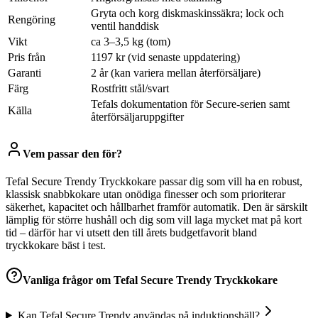
Gryta och korg diskmaskinssäkra; lock och
Rengöring
ventil handdisk
Vikt
ca 3–3,5 kg (tom)
Pris från
1197 kr (vid senaste uppdatering)
Garanti
2 år (kan variera mellan återförsäljare)
Färg
Rostfritt stål/svart
Tefals dokumentation för Secure-serien samt
Källa
återförsäljaruppgifter
Vem passar den för?
Tefal Secure Trendy Tryckkokare passar dig som vill ha en robust,
klassisk snabbkokare utan onödiga finesser och som prioriterar
säkerhet, kapacitet och hållbarhet framför automatik. Den är särskilt
lämplig för större hushåll och dig som vill laga mycket mat på kort
tid – därför har vi utsett den till årets budgetfavorit bland
tryckkokare bäst i test.
Vanliga frågor om
Tefal Secure Trendy Tryckkokare
Kan Tefal Secure Trendy användas på induktionshäll?