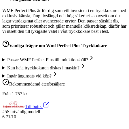
WMF Perfect Plus är för dig som vill investera i en tryckkokare med
exklusiv känsla, lång livslängd och hög säkerhet – oavsett om du
lagar vardagsmat eller avancerade grytor. Den passar särskilt dig
som prioriterar robusthet och gillar manuella köksredskap, därför har
vi utsett den till lyxigaste valet i vårt tryckkokare bäst i test.
Vanliga frågor om
Wmf Perfect Plus Tryckkokare
Passar WMF Perfect Plus till induktionshäll?
Kan hela tryckkokaren diskas i maskin?
Ingår ånginsats vid köp?
Rekommenderad återförsäljare
Från
1 757
kr
Till butik
#
5
Startvänlig modell
6.71
/10