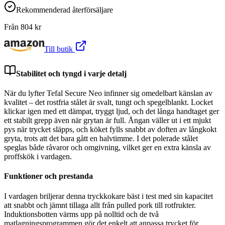
Rekommenderad återförsäljare
Från
804
kr
Till butik
Stabilitet och tyngd i varje detalj
När du lyfter Tefal Secure Neo infinner sig omedelbart känslan av
kvalitet – det rostfria stålet är svalt, tungt och spegelblankt. Locket
klickar igen med ett dämpat, tryggt ljud, och det långa handtaget ger
ett stabilt grepp även när grytan är full. Ångan väller ut i ett mjukt
pys när trycket släpps, och köket fylls snabbt av doften av långkokt
gryta, trots att det bara gått en halvtimme. I det polerade stålet
speglas både råvaror och omgivning, vilket ger en extra känsla av
proffskök i vardagen.
Funktioner och prestanda
I vardagen briljerar denna tryckkokare bäst i test med sin kapacitet
att snabbt och jämnt tillaga allt från pulled pork till rotfrukter.
Induktionsbotten värms upp på nolltid och de två
matlagningsprogrammen gör det enkelt att anpassa trycket för