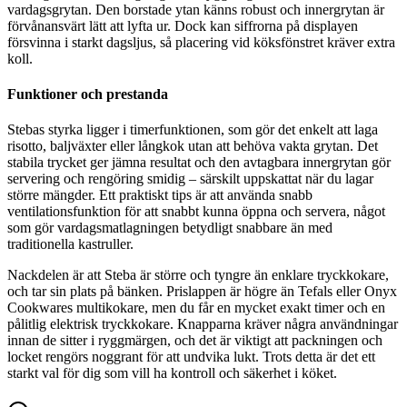
vardagsgrytan. Den borstade ytan känns robust och innergrytan är
förvånansvärt lätt att lyfta ur. Dock kan siffrorna på displayen
försvinna i starkt dagsljus, så placering vid köksfönstret kräver extra
koll.
Funktioner och prestanda
Stebas styrka ligger i timerfunktionen, som gör det enkelt att laga
risotto, baljväxter eller långkok utan att behöva vakta grytan. Det
stabila trycket ger jämna resultat och den avtagbara innergrytan gör
servering och rengöring smidig – särskilt uppskattat när du lagar
större mängder. Ett praktiskt tips är att använda snabb
ventilationsfunktion för att snabbt kunna öppna och servera, något
som gör vardagsmatlagningen betydligt snabbare än med
traditionella kastruller.
Nackdelen är att Steba är större och tyngre än enklare tryckkokare,
och tar sin plats på bänken. Prislappen är högre än Tefals eller Onyx
Cookwares multikokare, men du får en mycket exakt timer och en
pålitlig elektrisk tryckkokare. Knapparna kräver några användningar
innan de sitter i ryggmärgen, och det är viktigt att packningen och
locket rengörs noggrant för att undvika lukt. Trots detta är det ett
starkt val för dig som vill ha kontroll och säkerhet i köket.