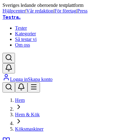
Sveriges ledande oberoende testplattform
Hjälpcenter
|
Vår redaktion
|
För företag
|
Press
Testra
.
Tester
Kategorier
Så testar vi
Om oss
Logga in
Skapa konto
Hem
Hem & Kök
Köksmaskiner