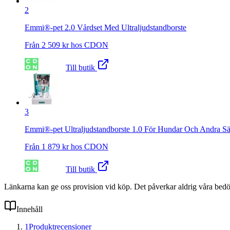
2
Emmi®-pet 2.0 Vårdset Med Ultraljudstandborste
Från
2 509
kr hos
CDON
Till butik
3
Emmi®-pet Ultraljudstandborste 1.0 För Hundar Och Andra Sä
Från
1 879
kr hos
CDON
Till butik
Länkarna kan ge oss provision vid köp. Det påverkar aldrig våra bed
Innehåll
1
Produktrecensioner