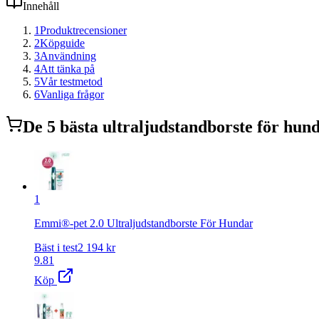
Innehåll
1
Produktrecensioner
2
Köpguide
3
Användning
4
Att tänka på
5
Vår testmetod
6
Vanliga frågor
De
5
bästa
ultraljudstandborste för hun
1
Emmi®-pet 2.0 Ultraljudstandborste För Hundar
Bäst i test
2 194
kr
9.81
Köp