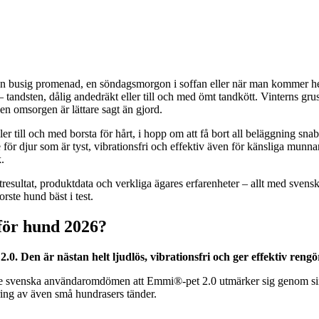
fter en busig promenad, en söndagsmorgon i soffan eller när man kommer h
ndsten, dålig andedräkt eller till och med ömt tandkött. Vinterns grus
den omsorgen är lättare sagt än gjord.
eller till och med borsta för hårt, i hopp om att få bort all beläggning sn
rste för djur som är tyst, vibrationsfri och effektiv även för känsliga munn
.
testresultat, produktdata och verkliga ägares erfarenheter – allt med s
rste hund bäst i test.
 för hund 2026?
. Den är nästan helt ljudlös, vibrationsfri och ger effektiv rengö
ade svenska användaromdömen att Emmi®-pet 2.0 utmärker sig genom sin h
ing av även små hundrasers tänder.