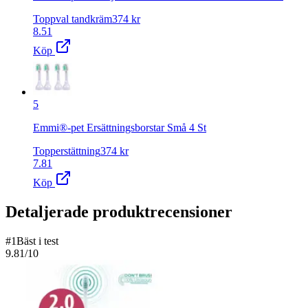
Toppval tandkräm
374
kr
8.51
Köp
5
Emmi®-pet Ersättningsborstar Små 4 St
Topperstättning
374
kr
7.81
Köp
Detaljerade produktrecensioner
#
1
Bäst i test
9.81
/10