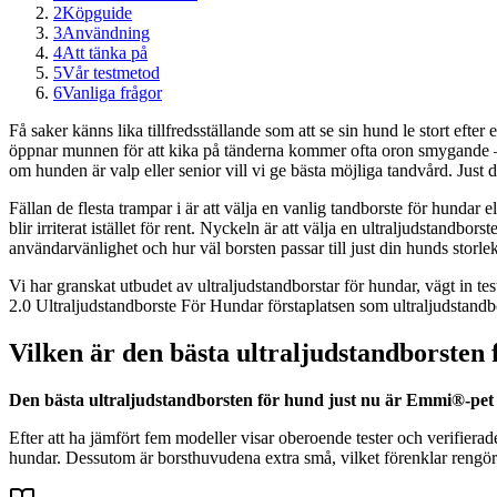
2
Köpguide
3
Användning
4
Att tänka på
5
Vår testmetod
6
Vanliga frågor
Få saker känns lika tillfredsställande som att se sin hund le stort e
öppnar munnen för att kika på tänderna kommer ofta oron smygande – ta
om hunden är valp eller senior vill vi ge bästa möjliga tandvård. Just 
Fällan de flesta trampar i är att välja en vanlig tandborste för hundar 
blir irriterat istället för rent. Nyckeln är att välja en ultraljudstandbo
användarvänlighet och hur väl borsten passar till just din hunds storlek
Vi har granskat utbudet av ultraljudstandborstar för hundar, vägt in 
2.0 Ultraljudstandborste För Hundar förstaplatsen som ultraljudstandbo
Vilken är den bästa ultraljudstandborsten
Den bästa ultraljudstandborsten för hund just nu är Emmi®-pet 2.0
Efter att ha jämfört fem modeller visar oberoende tester och verifier
hundar. Dessutom är borsthuvudena extra små, vilket förenklar rengör