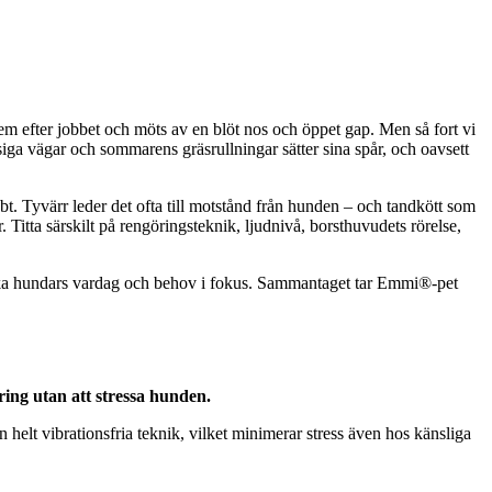
em efter jobbet och möts av en blöt nos och öppet gap. Men så fort vi
iga vägar och sommarens gräsrullningar sätter sina spår, och oavsett
abbt. Tyvärr leder det ofta till motstånd från hunden – och tandkött som
ar. Titta särskilt på rengöringsteknik, ljudnivå, borsthuvudets rörelse,
venska hundars vardag och behov i fokus. Sammantaget tar Emmi®-pet
ring utan att stressa hunden.
elt vibrationsfria teknik, vilket minimerar stress även hos känsliga