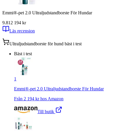
Emmi®-pet 2.0 Ultraljudstandborste För Hundar
9.81
2 194
kr
Läs recension
Ultraljudstandborste för hund
bäst i test
Bäst i test
1
Emmi®-pet 2.0 Ultraljudstandborste För Hundar
Från
2 194
kr hos
Amazon
Till butik