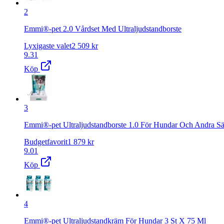
2
Emmi®-pet 2.0 Vårdset Med Ultraljudstandborste
Lyxigaste valet
2 509
kr
9.31
Köp
3
Emmi®-pet Ultraljudstandborste 1.0 För Hundar Och Andra Sä
Budgetfavorit
1 879
kr
9.01
Köp
4
Emmi®-pet Ultraljudstandkräm För Hundar 3 St X 75 Ml