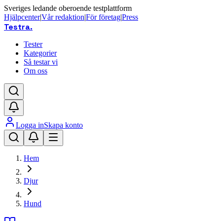
Sveriges ledande oberoende testplattform
Hjälpcenter
|
Vår redaktion
|
För företag
|
Press
Testra
.
Tester
Kategorier
Så testar vi
Om oss
Logga in
Skapa konto
Hem
Djur
Hund