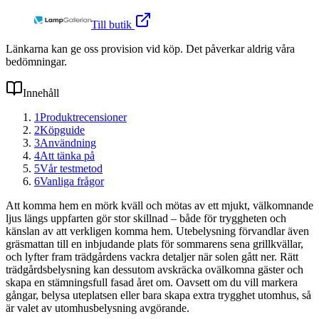
Till butik
Länkarna kan ge oss provision vid köp. Det påverkar aldrig våra
bedömningar.
Innehåll
1
Produktrecensioner
2
Köpguide
3
Användning
4
Att tänka på
5
Vår testmetod
6
Vanliga frågor
Att komma hem en mörk kväll och mötas av ett mjukt, välkomnande
ljus längs uppfarten gör stor skillnad – både för tryggheten och
känslan av att verkligen komma hem. Utebelysning förvandlar även
gräsmattan till en inbjudande plats för sommarens sena grillkvällar,
och lyfter fram trädgårdens vackra detaljer när solen gått ner. Rätt
trädgårdsbelysning kan dessutom avskräcka ovälkomna gäster och
skapa en stämningsfull fasad året om. Oavsett om du vill markera
gångar, belysa uteplatsen eller bara skapa extra trygghet utomhus, så
är valet av utomhusbelysning avgörande.