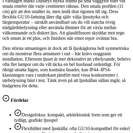
I vardagen märks Dudleys styrka främst på små väggytor eller vid
smala entréer där varje centimeter räknas. Den smala profilen (11
cm) gör att den smälter in, men ändå drar ögonen till sig. Dess
flexibla GU10-fattning låter dig själv välja ljusstyrka och
färgtemperatur – särskilt användbart om du vill matcha övrig
trädgårdsbelysning eller använda dimmer för att växla mellan
välkomnande och diskret ljus. Att glasdiffusorn skyddar mot regn
och smuts är ett plus, och finishen står emot repor oväntat bra.
Den största utmaningen är dock att få ljuskäglorna helt symmetriska
om du monterar flera armaturer i rad – här krävs noggrann
installation. Eftersom ljuset är mer dekorativt än ytbelysande, behövs
ofta fler lampor om du vill täcka en hel husfasad ordentligt. För
riktigt utsatta lägen, som kustnära fasader, kan IP44–IP54-
klassningen vara i underkant jämfört med vissa konkurrenter i
utebelysning bäst i test. Tänk även på att ljuskällan sällan ingår, så
budgetera för detta.
Fördelar
Designfokus: kompakt, arkitektonisk form som ger ett
tydligt, grafiskt ljusspel
Flexibilitet med ljuskälla: ofta GU10-kompatibel för enkel