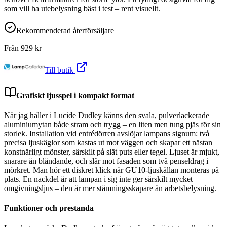
som vill ha utebelysning bäst i test – rent visuellt.
Rekommenderad återförsäljare
Från
929
kr
Till butik
Grafiskt ljusspel i kompakt format
När jag håller i Lucide Dudley känns den svala, pulverlackerade
aluminiumytan både stram och trygg – en liten men tung pjäs för sin
storlek. Installation vid entrédörren avslöjar lampans signum: två
precisa ljuskäglor som kastas ut mot väggen och skapar ett nästan
konstnärligt mönster, särskilt på slät puts eller tegel. Ljuset är mjukt,
snarare än bländande, och slår mot fasaden som två penseldrag i
mörkret. Man hör ett diskret klick när GU10-ljuskällan monteras på
plats. En nackdel är att lampan i sig inte ger särskilt mycket
omgivningsljus – den är mer stämningsskapare än arbetsbelysning.
Funktioner och prestanda