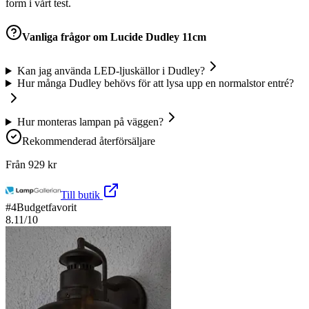
form i vårt test.
Vanliga frågor om
Lucide Dudley 11cm
Kan jag använda LED-ljuskällor i Dudley?
Hur många Dudley behövs för att lysa upp en normalstor entré?
Hur monteras lampan på väggen?
Rekommenderad återförsäljare
Från
929
kr
Till butik
#
4
Budgetfavorit
8.11
/10