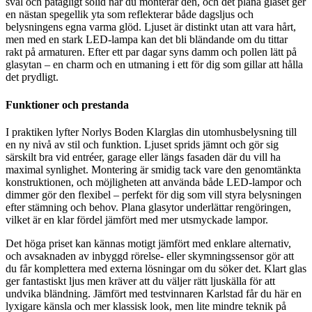
sval och påtagligt solid när du monterar den, och det plana glaset ger
en nästan spegellik yta som reflekterar både dagsljus och
belysningens egna varma glöd. Ljuset är distinkt utan att vara hårt,
men med en stark LED-lampa kan det bli bländande om du tittar
rakt på armaturen. Efter ett par dagar syns damm och pollen lätt på
glasytan – en charm och en utmaning i ett för dig som gillar att hålla
det prydligt.
Funktioner och prestanda
I praktiken lyfter Norlys Boden Klarglas din utomhusbelysning till
en ny nivå av stil och funktion. Ljuset sprids jämnt och gör sig
särskilt bra vid entréer, garage eller längs fasaden där du vill ha
maximal synlighet. Montering är smidig tack vare den genomtänkta
konstruktionen, och möjligheten att använda både LED-lampor och
dimmer gör den flexibel – perfekt för dig som vill styra belysningen
efter stämning och behov. Plana glasytor underlättar rengöringen,
vilket är en klar fördel jämfört med mer utsmyckade lampor.
Det höga priset kan kännas motigt jämfört med enklare alternativ,
och avsaknaden av inbyggd rörelse- eller skymningssensor gör att
du får komplettera med externa lösningar om du söker det. Klart glas
ger fantastiskt ljus men kräver att du väljer rätt ljuskälla för att
undvika bländning. Jämfört med testvinnaren Karlstad får du här en
lyxigare känsla och mer klassisk look, men lite mindre teknik på