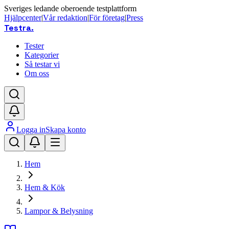
Sveriges ledande oberoende testplattform
Hjälpcenter
|
Vår redaktion
|
För företag
|
Press
Testra
.
Tester
Kategorier
Så testar vi
Om oss
Logga in
Skapa konto
Hem
Hem & Kök
Lampor & Belysning