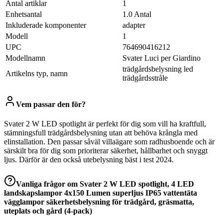
Antal artiklar
1
Enhetsantal
1.0 Antal
Inkluderade komponenter
adapter
Modell
1
UPC
764690416212
Modellnamn
Svater Luci per Giardino
trädgårdsbelysning led
Artikelns typ, namn
trädgårdsstråle
Vem passar den för?
Svater 2 W LED spotlight är perfekt för dig som vill ha kraftfull,
stämningsfull trädgårdsbelysning utan att behöva krångla med
elinstallation. Den passar såväl villaägare som radhusboende och är
särskilt bra för dig som prioriterar säkerhet, hållbarhet och snyggt
ljus. Därför är den också utebelysning bäst i test 2024.
Vanliga frågor om
Svater 2 W LED spotlight, 4 LED
landskapslampor 4x150 Lumen superljus IP65 vattentäta
vägglampor säkerhetsbelysning för trädgård, gräsmatta,
uteplats och gård (4-pack)