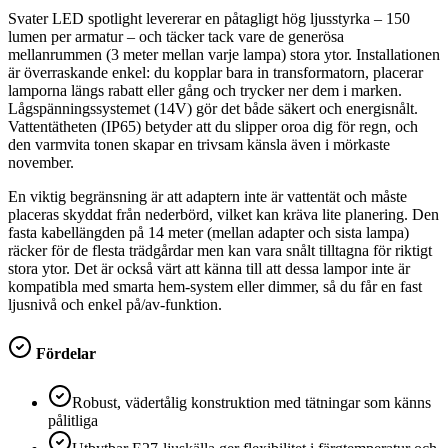
Svater LED spotlight levererar en påtagligt hög ljusstyrka – 150
lumen per armatur – och täcker tack vare de generösa
mellanrummen (3 meter mellan varje lampa) stora ytor. Installationen
är överraskande enkel: du kopplar bara in transformatorn, placerar
lamporna längs rabatt eller gång och trycker ner dem i marken.
Lågspänningssystemet (14V) gör det både säkert och energisnålt.
Vattentätheten (IP65) betyder att du slipper oroa dig för regn, och
den varmvita tonen skapar en trivsam känsla även i mörkaste
november.
En viktig begränsning är att adaptern inte är vattentät och måste
placeras skyddat från nederbörd, vilket kan kräva lite planering. Den
fasta kabellängden på 14 meter (mellan adapter och sista lampa)
räcker för de flesta trädgårdar men kan vara snålt tilltagna för riktigt
stora ytor. Det är också värt att känna till att dessa lampor inte är
kompatibla med smarta hem-system eller dimmer, så du får en fast
ljusnivå och enkel på/av-funktion.
Fördelar
Robust, vädertålig konstruktion med tätningar som känns
pålitliga