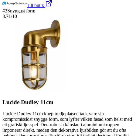
Till butik
#
3
Snyggast form
8.71
/10
Lucide Dudley 11cm
Lucide Dudley 11cm knep tredjeplatsen tack vare sin
kompromisslöst snygga form, som lyfter vilken fasad som helst med
ett grafiskt ljusspel. Den robusta känslan i aluminiumkroppen
imponerar direkt, medan den dekorativa ljusbilden gör att du ofta
behöver flera armaturer för större ytor. Ett tydligt designval för dig