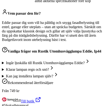
alltid aktuella specifikationer före köp
Vem passar den för?
Eddie passar dig som vill ha pålitlig och snygg fasadbelysning till
entré, garage eller uteplats – utan att spräcka budgeten. Särskilt om
du uppskattar klassisk design och gillar att själv välja ljusstyrka och
färg på din trädgårdsbelysning. Därför har vi utsett den till årets
Budgetfavorit inom utebelysning bäst i test.
Vanliga frågor om
Rustik Utomhusvägglampa Eddie, Ip44
Ingår ljuskälla till Rustik Utomhusvägglampa Eddie?
Klarar lampan regn och snö?
Kan jag installera lampan själv?
Rekommenderad återförsäljare
Från
749
kr
Till butik
#
5
Solcellstoppval