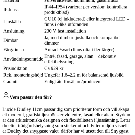
Material
Pulverlackerad aluminium, glasdiffusor
IP44–IP54 (varierar per version; kontrollera
IP-klass
produktblad)
GU10 (ej inkluderad) eller integrerad LED –
Ljuskälla
finns i olika utföranden
Anslutning
230 V fast installation
Ja, med dimbar ljuskälla och kompatibel
Dimbar
dimmer
Färg/finish
Antracit/svart (finns ofta i fler färger)
Entré, fasad, garage, altan – dekorativ
Användningsområde
effektbelysning
Prisindiktion
Ca 929 kr
Rek. monteringshöjd
Ungefär 1,6–2,2 m för balanserad ljusbild
Garanti
Enligt återförsäljare/producent
Vem passar den för?
Lucide Dudley 11cm passar dig som prioriterar form och vill skapa
ett modernt, grafiskt ljusmönster vid entré, fasad eller altan. Styrkan
är den arkitektoniska designen och flexibiliteten i ljussättning. Letar
du efter trädgårdsbelysning som sticker ut och lyfter miljön visuellt
är Dudley det snyggaste valet, därför har vi utsett den till Snyggast