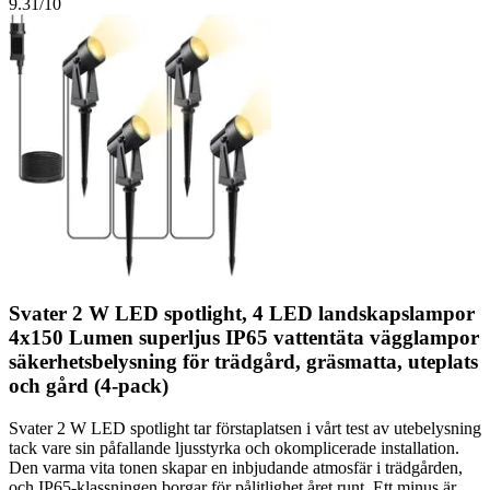
9.31
/10
Svater 2 W LED spotlight, 4 LED landskapslampor
4x150 Lumen superljus IP65 vattentäta vägglampor
säkerhetsbelysning för trädgård, gräsmatta, uteplats
och gård (4-pack)
Svater 2 W LED spotlight tar förstaplatsen i vårt test av utebelysning
tack vare sin påfallande ljusstyrka och okomplicerade installation.
Den varma vita tonen skapar en inbjudande atmosfär i trädgården,
och IP65-klassningen borgar för pålitlighet året runt. Ett minus är