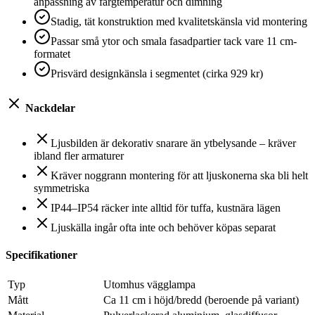
anpassning av färgtemperatur och dimning
Stadig, tät konstruktion med kvalitetskänsla vid montering
Passar små ytor och smala fasadpartier tack vare 11 cm-
formatet
Prisvärd designkänsla i segmentet (cirka 929 kr)
Nackdelar
Ljusbilden är dekorativ snarare än ytbelysande – kräver
ibland fler armaturer
Kräver noggrann montering för att ljuskonerna ska bli helt
symmetriska
IP44–IP54 räcker inte alltid för tuffa, kustnära lägen
Ljuskälla ingår ofta inte och behöver köpas separat
Specifikationer
Typ
Utomhus vägglampa
Mått
Ca 11 cm i höjd/bredd (beroende på variant)