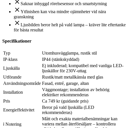
Saknar inbyggd rörelsesensor och smartstyrning
Ytfinishen kan visa mindre ojämnheter vid nära
granskning
Ljusbilden beror helt på vald lampa – kräver lite eftertanke
för bästa resultat
Specifikationer
Typ
Utomhusvägglampa, rustik stil
IP-klass
IP44 (stänkskyddad)
Ej inkluderad; kompatibel med vanliga LED-
Ljuskälla
ljuskällor för 230V-uttag
Utförande
Rustik/matt metallkänsla med glas
Användningsområde
Fasad, entré, garage, altan
Väggmontage; installation av behörig
Installation
elektriker rekommenderas
Pris
Ca 749 kr (guidande pris)
Beror på vald ljuskälla (LED
Energieffektivitet
rekommenderas)
Mått och exakta materialbenämningar kan
variera mellan återförsäljare – kontrollera
ℹ Notering