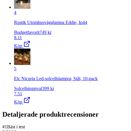
4
Rustik Utomhusvägglampa Eddie, Ip44
Budgetfavorit
749
kr
8.11
Köp
5
Elc Nicuria Led-solcellslampor, Stål, 10-pack
Solcellstoppval
399
kr
7.51
Köp
Detaljerade produktrecensioner
#
1
Bäst i test