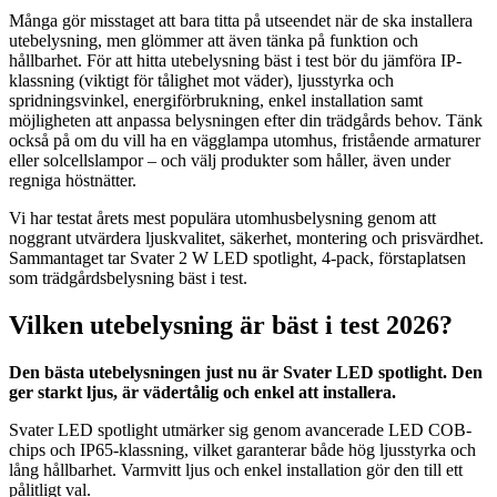
Många gör misstaget att bara titta på utseendet när de ska installera
utebelysning, men glömmer att även tänka på funktion och
hållbarhet. För att hitta utebelysning bäst i test bör du jämföra IP-
klassning (viktigt för tålighet mot väder), ljusstyrka och
spridningsvinkel, energiförbrukning, enkel installation samt
möjligheten att anpassa belysningen efter din trädgårds behov. Tänk
också på om du vill ha en vägglampa utomhus, fristående armaturer
eller solcellslampor – och välj produkter som håller, även under
regniga höstnätter.
Vi har testat årets mest populära utomhusbelysning genom att
noggrant utvärdera ljuskvalitet, säkerhet, montering och prisvärdhet.
Sammantaget tar Svater 2 W LED spotlight, 4-pack, förstaplatsen
som trädgårdsbelysning bäst i test.
Vilken utebelysning är bäst i test 2026?
Den bästa utebelysningen just nu är Svater LED spotlight. Den
ger starkt ljus, är vädertålig och enkel att installera.
Svater LED spotlight utmärker sig genom avancerade LED COB-
chips och IP65-klassning, vilket garanterar både hög ljusstyrka och
lång hållbarhet. Varmvitt ljus och enkel installation gör den till ett
pålitligt val.