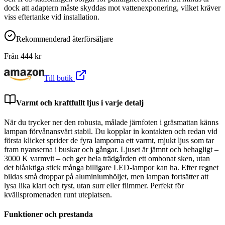
dock att adaptern måste skyddas mot vattenexponering, vilket kräver
viss eftertanke vid installation.
Rekommenderad återförsäljare
Från
444
kr
Till butik
Varmt och kraftfullt ljus i varje detalj
När du trycker ner den robusta, målade järnfoten i gräsmattan känns
lampan förvånansvärt stabil. Du kopplar in kontakten och redan vid
första klicket sprider de fyra lamporna ett varmt, mjukt ljus som tar
fram nyanserna i buskar och gångar. Ljuset är jämnt och behagligt –
3000 K varmvit – och ger hela trädgården ett ombonat sken, utan
det blåaktiga stick många billigare LED-lampor kan ha. Efter regnet
bildas små droppar på aluminiumhöljet, men lampan fortsätter att
lysa lika klart och tyst, utan surr eller flimmer. Perfekt för
kvällspromenaden runt uteplatsen.
Funktioner och prestanda