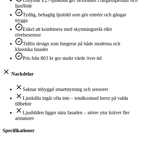
Utbytbar E27-ljuskälla ger flexibilitet i färgtemperatur och
ljusflöde
Tydlig, behaglig ljusbild som gör entréer och gångar
trygga
Enkel att kombinera med skymningsrelä eller
rörelsesensor
Tidlös design som fungerar på både moderna och
klassiska fasader
Pris från 803 kr ger starkt värde över tid
Nackdelar
Saknar inbyggd smartstyrning och sensorer
Ljuskälla ingår ofta inte – totalkostnad beror på valda
tillbehör
Ljusbilden ligger nära fasaden – större ytor kräver fler
armaturer
Specifikationer