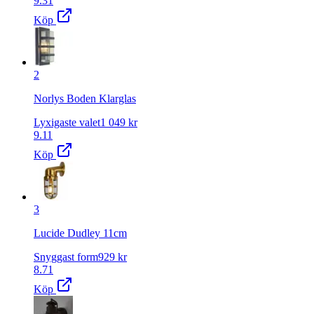
9.31
Köp
2
Norlys Boden Klarglas
Lyxigaste valet
1 049
kr
9.11
Köp
3
Lucide Dudley 11cm
Snyggast form
929
kr
8.71
Köp