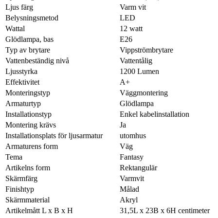
Ljus färg
Varm vit
Belysningsmetod
LED
Wattal
12 watt
Glödlampa, bas
E26
Typ av brytare
Vippströmbrytare
Vattenbeständig nivå
Vattentålig
Ljusstyrka
1200 Lumen
Effektivitet
A+
Monteringstyp
Väggmontering
Armaturtyp
Glödlampa
Installationstyp
Enkel kabelinstallation
Montering krävs
Ja
Installationsplats för ljusarmatur
utomhus
Armaturens form
Väg
Tema
Fantasy
Artikelns form
Rektangulär
Skärmfärg
Varmvit
Finishtyp
Målad
Skärmmaterial
Akryl
Artikelmått L x B x H
31,5L x 23B x 6H centimeter