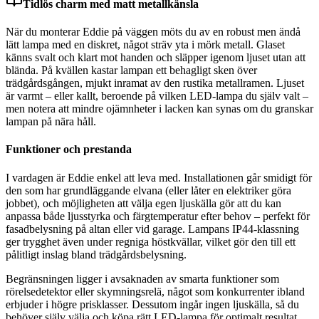
Tidlös charm med matt metallkänsla
När du monterar Eddie på väggen möts du av en robust men ändå
lätt lampa med en diskret, något sträv yta i mörk metall. Glaset
känns svalt och klart mot handen och släpper igenom ljuset utan att
blända. På kvällen kastar lampan ett behagligt sken över
trädgårdsgången, mjukt inramat av den rustika metallramen. Ljuset
är varmt – eller kallt, beroende på vilken LED-lampa du själv valt –
men notera att mindre ojämnheter i lacken kan synas om du granskar
lampan på nära håll.
Funktioner och prestanda
I vardagen är Eddie enkel att leva med. Installationen går smidigt för
den som har grundläggande elvana (eller låter en elektriker göra
jobbet), och möjligheten att välja egen ljuskälla gör att du kan
anpassa både ljusstyrka och färgtemperatur efter behov – perfekt för
fasadbelysning på altan eller vid garage. Lampans IP44-klassning
ger trygghet även under regniga höstkvällar, vilket gör den till ett
pålitligt inslag bland trädgårdsbelysning.
Begränsningen ligger i avsaknaden av smarta funktioner som
rörelsedetektor eller skymningsrelä, något som konkurrenter ibland
erbjuder i högre prisklasser. Dessutom ingår ingen ljuskälla, så du
behöver själv välja och köpa rätt LED-lampa för optimalt resultat.