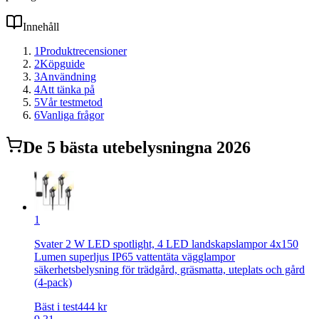
Innehåll
1
Produktrecensioner
2
Köpguide
3
Användning
4
Att tänka på
5
Vår testmetod
6
Vanliga frågor
De
5
bästa
utebelysning
na 2026
1
Svater 2 W LED spotlight, 4 LED landskapslampor 4x150
Lumen superljus IP65 vattentäta vägglampor
säkerhetsbelysning för trädgård, gräsmatta, uteplats och gård
(4-pack)
Bäst i test
444
kr