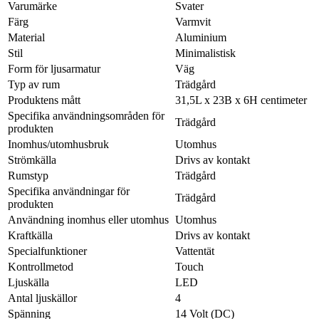
Varumärke
Svater
Färg
Varmvit
Material
Aluminium
Stil
Minimalistisk
Form för ljusarmatur
Väg
Typ av rum
Trädgård
Produktens mått
31,5L x 23B x 6H centimeter
Specifika användningsområden för
Trädgård
produkten
Inomhus/utomhusbruk
Utomhus
Strömkälla
Drivs av kontakt
Rumstyp
Trädgård
Specifika användningar för
Trädgård
produkten
Användning inomhus eller utomhus
Utomhus
Kraftkälla
Drivs av kontakt
Specialfunktioner
Vattentät
Kontrollmetod
Touch
Ljuskälla
LED
Antal ljuskällor
4
Spänning
14 Volt (DC)