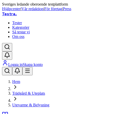
Sveriges ledande oberoende testplattform
Hjälpcenter
|
Vår redaktion
|
För företag
|
Press
Testra
.
Tester
Kategorier
Så testar vi
Om oss
Logga in
Skapa konto
Hem
Trädgård & Uteplats
Utevarme & Belysning