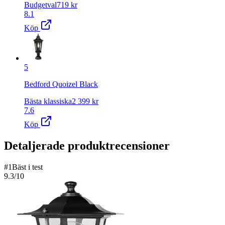
Budgetval
719
kr
8.1
Köp
5
Bedford Quoizel Black
Bästa klassiska
2 399
kr
7.6
Köp
Detaljerade produktrecensioner
#
1
Bäst i test
9.3
/10