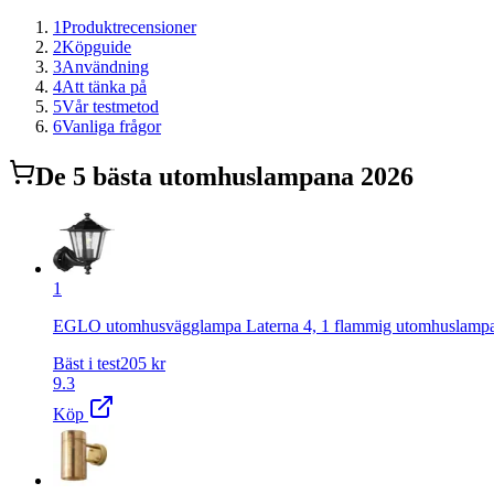
1
Produktrecensioner
2
Köpguide
3
Användning
4
Att tänka på
5
Vår testmetod
6
Vanliga frågor
De
5
bästa
utomhuslampa
na 2026
1
EGLO utomhusvägglampa Laterna 4, 1 flammig utomhuslampa, v
Bäst i test
205
kr
9.3
Köp