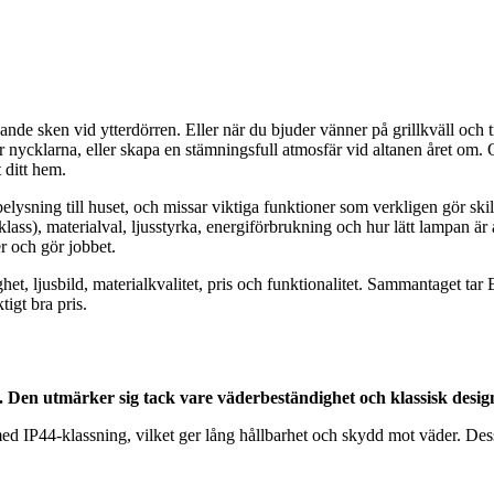
e sken vid ytterdörren. Eller när du bjuder vänner på grillkväll och t
er nycklarna, eller skapa en stämningsfull atmosfär vid altanen året om. O
 ditt hem.
lysning till huset, och missar viktiga funktioner som verkligen gör skill
ass), materialval, ljusstyrka, energiförbrukning och hur lätt lampan är at
r och gör jobbet.
ghet, ljusbild, materialkvalitet, pris och funktionalitet. Sammantaget 
igt bra pris.
n utmärker sig tack vare väderbeständighet och klassisk desig
P44-klassning, vilket ger lång hållbarhet och skydd mot väder. Dess k