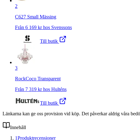
2
C627 Small Mässing
Från
6 169
kr hos
Svenssons
Till butik
3
RockCoco Transparent
Från
7 319
kr hos
Hulténs
Till butik
Länkarna kan ge oss provision vid köp. Det påverkar aldrig våra bed
Innehåll
1
Produktrecensioner