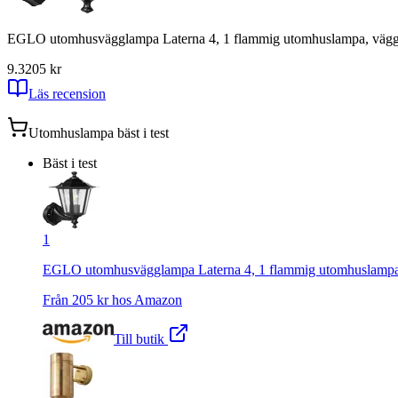
EGLO utomhusvägglampa Laterna 4, 1 flammig utomhuslampa, vägglam
9.3
205
kr
Läs recension
Utomhuslampa
bäst i test
Bäst i test
1
EGLO utomhusvägglampa Laterna 4, 1 flammig utomhuslampa, v
Från
205
kr hos
Amazon
Till butik