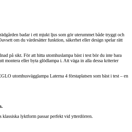
rädgården badar i ett mjukt ljus som gör uterummet både tryggt och
avsett om du värdesätter funktion, säkerhet eller design spelar rätt
nad på sikt. För att hitta utomhuslampa bäst i test bör du inte bara
t montera eller byta glödlampa i. Att väga in alla dessa kriterier
tar EGLO utomhusvägglampa Laterna 4 förstaplatsen som bäst i test – en
n.
lassiska lyktform passar perfekt vid ytterdörren.