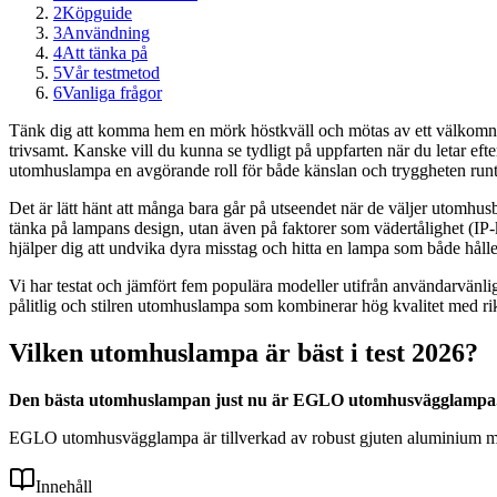
2
Köpguide
3
Användning
4
Att tänka på
5
Vår testmetod
6
Vanliga frågor
Tänk dig att komma hem en mörk höstkväll och mötas av ett välkomnand
trivsamt. Kanske vill du kunna se tydligt på uppfarten när du letar eft
utomhuslampa en avgörande roll för både känslan och tryggheten runt
Det är lätt hänt att många bara går på utseendet när de väljer utomhusbe
tänka på lampans design, utan även på faktorer som vädertålighet (IP-kl
hjälper dig att undvika dyra misstag och hitta en lampa som både hålle
Vi har testat och jämfört fem populära modeller utifrån användarvänli
pålitlig och stilren utomhuslampa som kombinerar hög kvalitet med rikt
Vilken utomhuslampa är bäst i test 2026?
Den bästa utomhuslampan just nu är EGLO utomhusvägglampa. De
EGLO utomhusvägglampa är tillverkad av robust gjuten aluminium med I
Innehåll