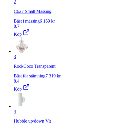
2
C627 Small Mässing
Bäst i mässing
6 169
kr
8.7
Köp
3
RockCoco Transparent
Bäst för stämning
7 319
kr
8.4
Köp
4
Hubble up/down Vit