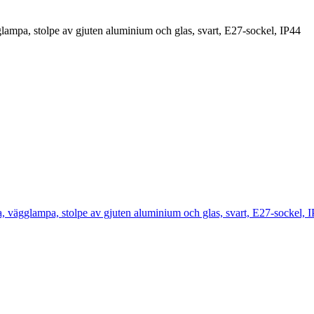
pa, stolpe av gjuten aluminium och glas, svart, E27-sockel, IP44
ägglampa, stolpe av gjuten aluminium och glas, svart, E27-sockel, 