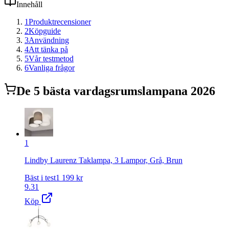
Innehåll
1
Produktrecensioner
2
Köpguide
3
Användning
4
Att tänka på
5
Vår testmetod
6
Vanliga frågor
De
5
bästa
vardagsrumslampa
na 2026
1
Lindby Laurenz Taklampa, 3 Lampor, Grå, Brun
Bäst i test
1 199
kr
9.31
Köp