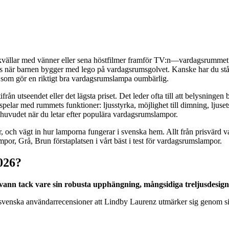
kvällar med vänner eller sena höstfilmer framför TV:n—vardagsrummet ä
jus när barnen bygger med lego på vardagsrumsgolvet. Kanske har du ståt
 det som gör en riktigt bra vardagsrumslampa oumbärlig.
rån utseendet eller det lägsta priset. Det leder ofta till att belysningen b
pelar med rummets funktioner: ljusstyrka, möjlighet till dimning, ljusets
bakhuvudet när du letar efter populära vardagsrumslampor.
r, och vägt in hur lamporna fungerar i svenska hem. Allt från prisvärd
r, Grå, Brun förstaplatsen i vårt bäst i test för vardagsrumslampor.
026?
n tack vare sin robusta upphängning, mångsidiga treljusdesign oc
 svenska användarrecensioner att Lindby Laurenz utmärker sig genom sina t