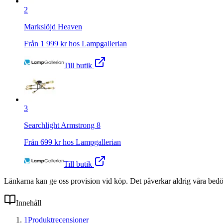
2
Markslöjd Heaven
Från
1 999
kr hos
Lampgallerian
Till butik
3
Searchlight Armstrong 8
Från
699
kr hos
Lampgallerian
Till butik
Länkarna kan ge oss provision vid köp. Det påverkar aldrig våra bed
Innehåll
1
Produktrecensioner