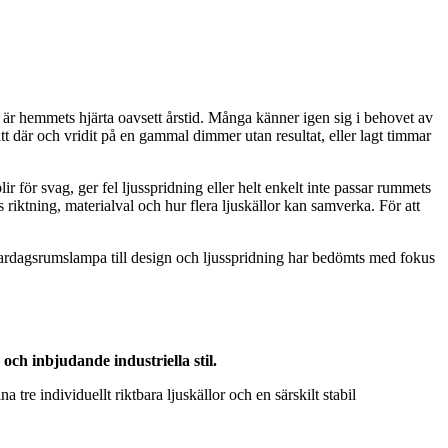
r hemmets hjärta oavsett årstid. Många känner igen sig i behovet av
t där och vridit på en gammal dimmer utan resultat, eller lagt timmar
lir för svag, ger fel ljusspridning eller helt enkelt inte passar rummets
 riktning, materialval och hur flera ljuskällor kan samverka. För att
 vardagsrumslampa till design och ljusspridning har bedömts med fokus
h inbjudande industriella stil.
re individuellt riktbara ljuskällor och en särskilt stabil