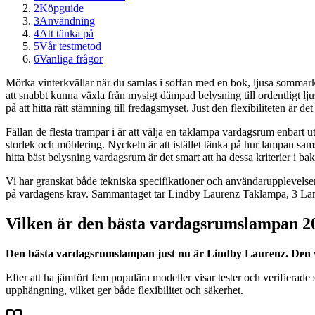
2
Köpguide
3
Användning
4
Att tänka på
5
Vår testmetod
6
Vanliga frågor
Mörka vinterkvällar när du samlas i soffan med en bok, ljusa sommar
att snabbt kunna växla från mysigt dämpad belysning till ordentligt l
på att hitta rätt stämning till fredagsmyset. Just den flexibiliteten är
Fällan de flesta trampar i är att välja en taklampa vardagsrum enbart utif
storlek och möblering. Nyckeln är att istället tänka på hur lampan sams
hitta bäst belysning vardagsrum är det smart att ha dessa kriterier i 
Vi har granskat både tekniska specifikationer och användarupplevelse
på vardagens krav. Sammantaget tar Lindby Laurenz Taklampa, 3 Lampo
Vilken är den bästa vardagsrumslampan 2
Den bästa vardagsrumslampan just nu är Lindby Laurenz. Den van
Efter att ha jämfört fem populära modeller visar tester och verifierade
upphängning, vilket ger både flexibilitet och säkerhet.