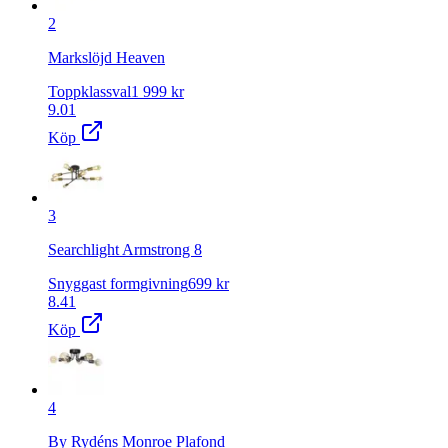
2
Markslöjd Heaven
Toppklassval
1 999
kr
9.01
Köp
3
Searchlight Armstrong 8
Snyggast formgivning
699
kr
8.41
Köp
4
By Rydéns Monroe Plafond