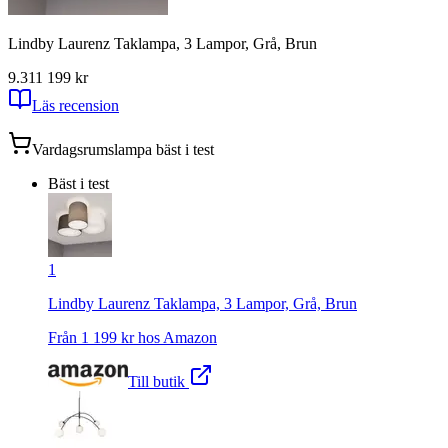
Lindby Laurenz Taklampa, 3 Lampor, Grå, Brun
9.31
1 199
kr
Läs recension
Vardagsrumslampa
bäst i test
Bäst i test
1
Lindby Laurenz Taklampa, 3 Lampor, Grå, Brun
Från
1 199
kr hos
Amazon
Till butik