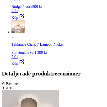
Budgetfavorit
599
kr
7.71
Köp
5
Taklampa Ciala, 7 Lampor, Nickel
Storstugans val
1 399
kr
7.01
Köp
Detaljerade produktrecensioner
#
1
Bäst i test
9.31
/10