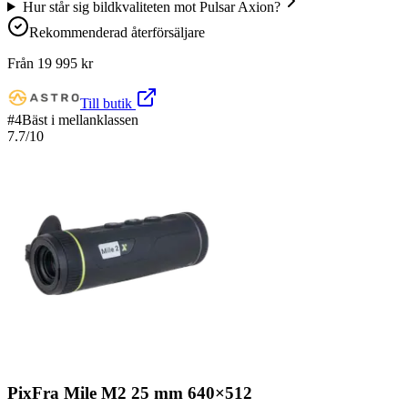
Hur står sig bildkvaliteten mot Pulsar Axion?
Rekommenderad återförsäljare
Från
19 995
kr
Till butik
#
4
Bäst i mellanklassen
7.7
/10
PixFra Mile M2 25 mm 640×512