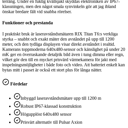
terräng. Under en fuktig kvällsjakt skyddas elektroniken av IP67-
klassningen, men den något smala synvinkeln gör att jag ibland
önskar bredare fält vid snabba rörelser.
Funktioner och prestanda
I praktiskt bruk är laseravståndsmätaren RIX Titan T6:s verkliga
styrka – snabbt och exakt mäter den avståndet på upp till 1200
meter, och den tydliga displayen visar direkt avståndet i realtid.
Kamerans toppmoderna 640x480-sensor och känslighet på under 20
mK ger en överraskande detaljrik bild även i tung dimma eller regn,
vilket gör den till en mycket prisvärd värmekamera för jakt med
inspelningsmöjligheter i både foto och video. Att batteriet enkelt kan
bytas mitt i passet är också ett stort plus för långa nätter.
Fördelar
Inbyggd laseravståndsmätare upp till 1200 m
Robust IP67-klassad konstruktion
Högupplöst 640x480 sensor
Prisvärt alternativ till Pulsar Axion