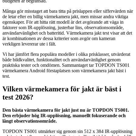
budgeten är begränsad.
Många gör misstaget att bara titta på prislappen eller siffervärden när
de letar efter en billig värmekamera jakt, men missar andra viktiga
egenskaper. För att hitta rätt modell är det avgörande att väga in
faktorer som IR-upplösning, justerbar lins, observationsområde,
användarvänlighet och batteritid. Värmekamera jakt test visar att det
är kombinationen av dessa kriterier som avgör om kameran
verkligen levererar ute i fält.
Vi har jämfört flera populära modeller i olika prisklasser, utvärderat
både bildkvalitet, funktionalitet och användarvänlighet genom
praktiska tester och omdömen. Sammantaget tar TOPDON TS001
värmekamera Android förstaplatsen som värmekamera jakt bäst i
test.
Vilken värmekamera för jakt är bäst i
test 2026?
Den bästa värmekamera för jakt just nu är TOPDON TS001.
Den erbjuder hög IR-upplösning, manuellt fokuserande och
långt observationsområde.
TOPDON TS001 utmärker sig genom sin 512 x 384 IR-upplösning