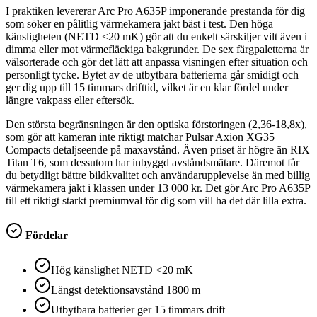
I praktiken levererar Arc Pro A635P imponerande prestanda för dig
som söker en pålitlig värmekamera jakt bäst i test. Den höga
känsligheten (NETD <20 mK) gör att du enkelt särskiljer vilt även i
dimma eller mot värmefläckiga bakgrunder. De sex färgpaletterna är
välsorterade och gör det lätt att anpassa visningen efter situation och
personligt tycke. Bytet av de utbytbara batterierna går smidigt och
ger dig upp till 15 timmars drifttid, vilket är en klar fördel under
längre vakpass eller eftersök.
Den största begränsningen är den optiska förstoringen (2,36-18,8x),
som gör att kameran inte riktigt matchar Pulsar Axion XG35
Compacts detaljseende på maxavstånd. Även priset är högre än RIX
Titan T6, som dessutom har inbyggd avståndsmätare. Däremot får
du betydligt bättre bildkvalitet och användarupplevelse än med billig
värmekamera jakt i klassen under 13 000 kr. Det gör Arc Pro A635P
till ett riktigt starkt premiumval för dig som vill ha det där lilla extra.
Fördelar
Hög känslighet NETD <20 mK
Längst detektionsavstånd 1800 m
Utbytbara batterier ger 15 timmars drift