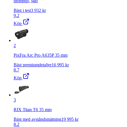
utomhus, jakt
Bäst i test
3 932
kr
9.2
Köp
2
PixFra Arc Pro A635P 35 mm
Bäst premiumdetaljer
16 995
kr
8.7
Köp
3
RIX Titan T6 35 mm
Bäst med avståndsmätning
19 995
kr
8.2