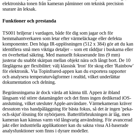
elektroniska tonen från kameran påminner om teknisk precision
snarare än leksak.
Funktioner och prestanda
TS001 briljerar i vardagen, både för dig som jagar och för
hemmahantverkaren som letar efter värmeläckage eller defekta
komponenter. Den höga IR-upplösningen (512 x 384) gör att du kan
identifiera små men viktiga detaljer – som ett råddjur i buskarna eller
en överhettad säkring. Med manuellt fokuserande lins (9 mm)
justerar du snabbt skärpan mellan objekt nära och långt bort. De 10
färglägena ger flexibilitet: välj klassisk 'Iron' för skog eller 'Rainbow'
för elektronik. Via Topinfrared-appen kan du exportera rapporter
och analysera temperaturvågformer i realtid, vilket underlättar
dokumentation och delning.
Begränsningarna är dock värda att känna till. Appen är ibland
långsam vid större datamängder och det finns ingen dedikerad iOS-
anslutning, vilket utesluter Apple-användare. Värmekameran kräver
dessutom viss handpåläggning för bästa fokus, så det är ingen 'peka-
och-skjut'-lösning för nybörjaren. Batteriförbrukningen är låg, men
kameran kan kännas varm vid långvarig användning. För avancerad
jakt eller industriella applikationer kan du sakna vissa AI-baserade
analysfunktioner som finns i dyrare modeller.