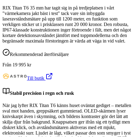
RIX Titan T6 35 mm har tagit sig in på tredjeplatsen i vårt
"värmekamera jakt bäst i test" tack vare sin inbyggda
laseravståndsmätare på upp till 1200 meter, en funktion som
verkligen sticker ut i prisklassen runt 20 000 kronor. Den robusta,
IP67-klassade konstruktionen inger förtroende i fält, men det något
kortare detektionsavståndet jämfört med toppmodellerna och den
begränsade maximala förstoringen är värda att väga in vid valet.
Rekommenderad återförsäljare
Från
19 995
kr
Till butik
Stabil precision i regn och rusk
När jag lyfter RIX Titan T6 känns huset oväntat gediget – metallen
sval mot handen, greppsäkert gummierad. OLED-skärmen lyser
knivskarpt även i skymning, och bildens kontraster gör det lätt att
skilja djur från bakgrund. Knappsatsen ger ifrån sig ett tydligt men
diskret klick, och avståndsmätaren aktiveras med ett mjukt,
elektroniskt surr. Ljudet är lågt, vilket passar den som smyger i tyst