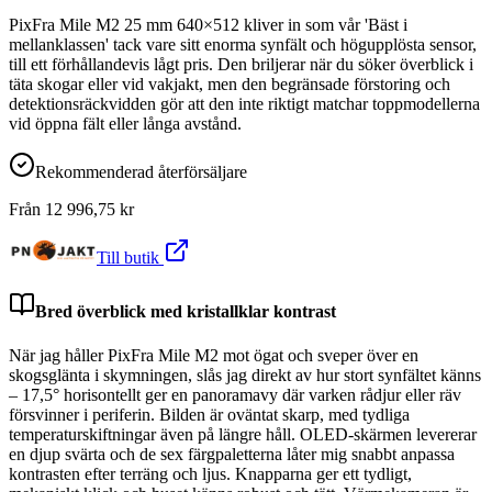
PixFra Mile M2 25 mm 640×512 kliver in som vår 'Bäst i
mellanklassen' tack vare sitt enorma synfält och högupplösta sensor,
till ett förhållandevis lågt pris. Den briljerar när du söker överblick i
täta skogar eller vid vakjakt, men den begränsade förstoring och
detektionsräckvidden gör att den inte riktigt matchar toppmodellerna
vid öppna fält eller långa avstånd.
Rekommenderad återförsäljare
Från
12 996,75
kr
Till butik
Bred överblick med kristallklar kontrast
När jag håller PixFra Mile M2 mot ögat och sveper över en
skogsglänta i skymningen, slås jag direkt av hur stort synfältet känns
– 17,5° horisontellt ger en panoramavy där varken rådjur eller räv
försvinner i periferin. Bilden är oväntat skarp, med tydliga
temperaturskiftningar även på längre håll. OLED-skärmen levererar
en djup svärta och de sex färgpaletterna låter mig snabbt anpassa
kontrasten efter terräng och ljus. Knapparna ger ett tydligt,