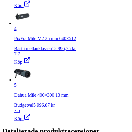
Köp
4
PixFra Mile M2 25 mm 640×512
Bäst i mellanklassen
12 996,75
kr
7.7
Köp
5
Dahua Mile 400×300 13 mm
Budgetval
5 996,87
kr
7.5
Köp
Detaljerade produktrecensioner