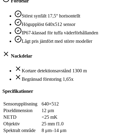
Fördelar
Störst synfält 17,5° horisontellt
Högupplöst 640x512 sensor
IP67-klassad för tuffa väderförhållanden
Lågt pris jämfört med större modeller
Nackdelar
Kortare detektionsavstånd 1300 m
Begränsad förstoring 1,65x
Specifikationer
Sensorupplösning
640×512
Pixeldimension
12 μm
NETD
<25 mK
Objektiv
25 mm f1.0
Spektralt område
8 μm–14 μm