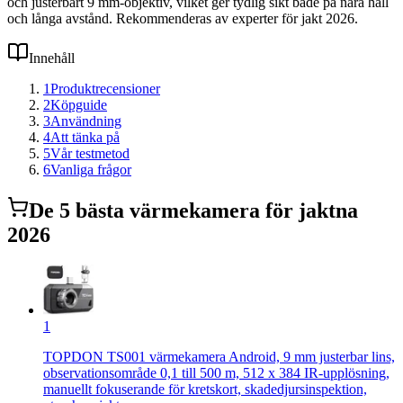
och justerbart 9 mm-objektiv, vilket ger tydlig sikt både på nära håll
och långa avstånd. Rekommenderas av experter för jakt 2026.
Innehåll
1
Produktrecensioner
2
Köpguide
3
Användning
4
Att tänka på
5
Vår testmetod
6
Vanliga frågor
De
5
bästa
värmekamera för jakt
na
2026
1
TOPDON TS001 värmekamera Android, 9 mm justerbar lins,
observationsområde 0,1 till 500 m, 512 x 384 IR-upplösning,
manuellt fokuserande för kretskort, skadedjursinspektion,