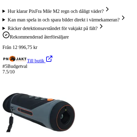
Hur klarar PixFra Mile M2 regn och dåligt väder?
Kan man spela in och spara bilder direkt i värmekameran?
Räcker detektionsavståndet för vakjakt på fält?
Rekommenderad återförsäljare
Från
12 996,75
kr
Till butik
#
5
Budgetval
7.5
/10