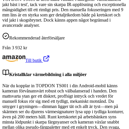
jakt bäst i test', tack vare sin skarpa IR-upplösning och exceptionella
mångsidighet till ett rimligt pris. Den manuella fokuseringen med 9
mm lins är en styrka som ger detaljrikedom både på kretskort och
vid jakt i skogsbrynet. Dock känns appen något begränsad i
avancerade analyser.
Rekommenderad återförsäljare
Från
3 932
kr
Till butik
Kristallklar värmebildning i alla miljöer
När du kopplar in TOPDON TS001 i din Android-mobil känns
kameran förvånansvärt robust och välbalanserad i handen. Den
mattsvarta ytan ger ett diskret, proffsigt intryck och vredet för
manuell fokus rör sig med ett tydligt, mekaniskt motstånd. Du
smyger i gryningen—dimman ligger tät och allt är tyst—men på
skärmen ser du djurens värmesignaturer lysa upp i tydliga konturer,
även på 200 meters håll. Runt kretskortet på arbetsbänken syns
minsta lödpunkt i skarpa färgnyanser och kameran växlar snabbt
mellan olika pseudo-färgpaletter med ett enkelt tryck. Den svaga,