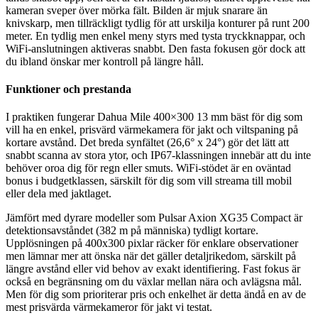
kameran sveper över mörka fält. Bilden är mjuk snarare än
knivskarp, men tillräckligt tydlig för att urskilja konturer på runt 200
meter. En tydlig men enkel meny styrs med tysta tryckknappar, och
WiFi-anslutningen aktiveras snabbt. Den fasta fokusen gör dock att
du ibland önskar mer kontroll på längre håll.
Funktioner och prestanda
I praktiken fungerar Dahua Mile 400×300 13 mm bäst för dig som
vill ha en enkel, prisvärd värmekamera för jakt och viltspaning på
kortare avstånd. Det breda synfältet (26,6° x 24°) gör det lätt att
snabbt scanna av stora ytor, och IP67-klassningen innebär att du inte
behöver oroa dig för regn eller smuts. WiFi-stödet är en oväntad
bonus i budgetklassen, särskilt för dig som vill streama till mobil
eller dela med jaktlaget.
Jämfört med dyrare modeller som Pulsar Axion XG35 Compact är
detektionsavståndet (382 m på människa) tydligt kortare.
Upplösningen på 400x300 pixlar räcker för enklare observationer
men lämnar mer att önska när det gäller detaljrikedom, särskilt på
längre avstånd eller vid behov av exakt identifiering. Fast fokus är
också en begränsning om du växlar mellan nära och avlägsna mål.
Men för dig som prioriterar pris och enkelhet är detta ändå en av de
mest prisvärda värmekameror för jakt vi testat.