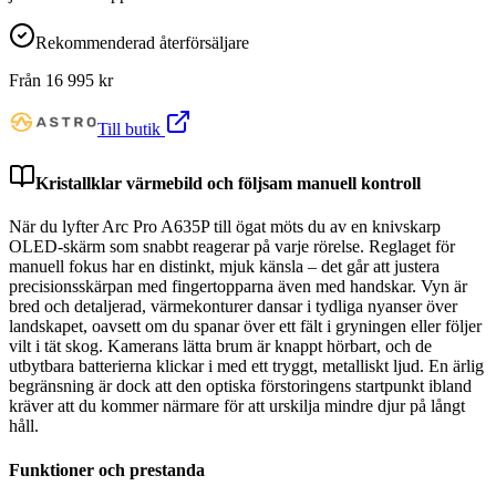
Rekommenderad återförsäljare
Från
16 995
kr
Till butik
Kristallklar värmebild och följsam manuell kontroll
När du lyfter Arc Pro A635P till ögat möts du av en knivskarp
OLED-skärm som snabbt reagerar på varje rörelse. Reglaget för
manuell fokus har en distinkt, mjuk känsla – det går att justera
precisionsskärpan med fingertopparna även med handskar. Vyn är
bred och detaljerad, värmekonturer dansar i tydliga nyanser över
landskapet, oavsett om du spanar över ett fält i gryningen eller följer
vilt i tät skog. Kamerans lätta brum är knappt hörbart, och de
utbytbara batterierna klickar i med ett tryggt, metalliskt ljud. En ärlig
begränsning är dock att den optiska förstoringens startpunkt ibland
kräver att du kommer närmare för att urskilja mindre djur på långt
håll.
Funktioner och prestanda