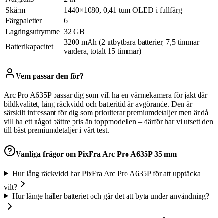
Skärm
1440×1080, 0,41 tum OLED i fullfärg
Färgpaletter
6
Lagringsutrymme
32 GB
3200 mAh (2 utbytbara batterier, 7,5 timmar
Batterikapacitet
vardera, totalt 15 timmar)
Vem passar den för?
Arc Pro A635P passar dig som vill ha en värmekamera för jakt där
bildkvalitet, lång räckvidd och batteritid är avgörande. Den är
särskilt intressant för dig som prioriterar premiumdetaljer men ändå
vill ha ett något bättre pris än toppmodellen – därför har vi utsett den
till bäst premiumdetaljer i vårt test.
Vanliga frågor om
PixFra Arc Pro A635P 35 mm
Hur lång räckvidd har PixFra Arc Pro A635P för att upptäcka
vilt?
Hur länge håller batteriet och går det att byta under användning?