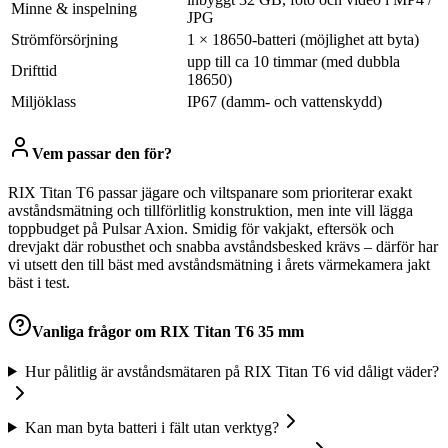
Minne & inspelning
JPG
Strömförsörjning
1 × 18650-batteri (möjlighet att byta)
upp till ca 10 timmar (med dubbla
Drifttid
18650)
Miljöklass
IP67 (damm- och vattenskydd)
Vem passar den för?
RIX Titan T6 passar jägare och viltspanare som prioriterar exakt
avståndsmätning och tillförlitlig konstruktion, men inte vill lägga
toppbudget på Pulsar Axion. Smidig för vakjakt, eftersök och
drevjakt där robusthet och snabba avståndsbesked krävs – därför har
vi utsett den till bäst med avståndsmätning i årets värmekamera jakt
bäst i test.
Vanliga frågor om
RIX Titan T6 35 mm
Hur pålitlig är avståndsmätaren på RIX Titan T6 vid dåligt väder?
Kan man byta batteri i fält utan verktyg?