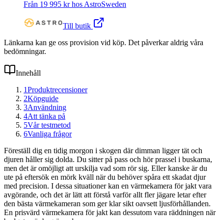
Från
19 995
kr hos
AstroSweden
Till butik
Länkarna kan ge oss provision vid köp. Det påverkar aldrig våra
bedömningar.
Innehåll
1
Produktrecensioner
2
Köpguide
3
Användning
4
Att tänka på
5
Vår testmetod
6
Vanliga frågor
Föreställ dig en tidig morgon i skogen där dimman ligger tät och
djuren håller sig dolda. Du sitter på pass och hör prassel i buskarna,
men det är omöjligt att urskilja vad som rör sig. Eller kanske är du
ute på eftersök en mörk kväll när du behöver spåra ett skadat djur
med precision. I dessa situationer kan en värmekamera för jakt vara
avgörande, och det är lätt att förstå varför allt fler jägare letar efter
den bästa värmekameran som ger klar sikt oavsett ljusförhållanden.
En prisvärd värmekamera för jakt kan dessutom vara räddningen när