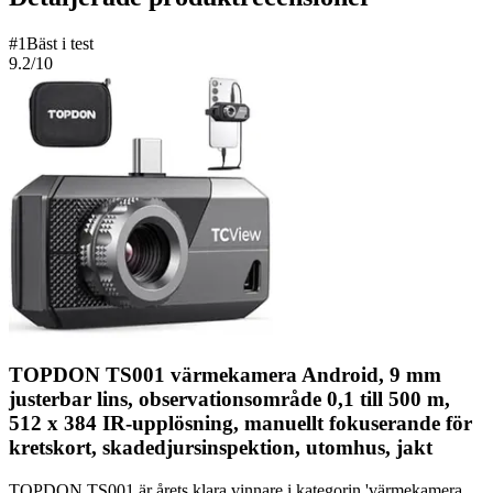
#
1
Bäst i test
9.2
/10
TOPDON TS001 värmekamera Android, 9 mm
justerbar lins, observationsområde 0,1 till 500 m,
512 x 384 IR-upplösning, manuellt fokuserande för
kretskort, skadedjursinspektion, utomhus, jakt
TOPDON TS001 är årets klara vinnare i kategorin 'värmekamera