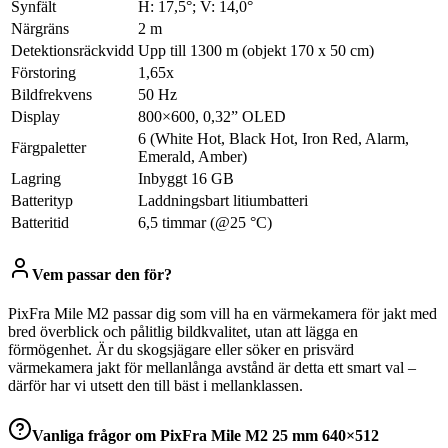
Synfält
H: 17,5°; V: 14,0°
Närgräns
2 m
Detektionsräckvidd
Upp till 1300 m (objekt 170 x 50 cm)
Förstoring
1,65x
Bildfrekvens
50 Hz
Display
800×600, 0,32” OLED
6 (White Hot, Black Hot, Iron Red, Alarm,
Färgpaletter
Emerald, Amber)
Lagring
Inbyggt 16 GB
Batterityp
Laddningsbart litiumbatteri
Batteritid
6,5 timmar (@25 °C)
Vem passar den för?
PixFra Mile M2 passar dig som vill ha en värmekamera för jakt med
bred överblick och pålitlig bildkvalitet, utan att lägga en
förmögenhet. Är du skogsjägare eller söker en prisvärd
värmekamera jakt för mellanlånga avstånd är detta ett smart val –
därför har vi utsett den till bäst i mellanklassen.
Vanliga frågor om
PixFra Mile M2 25 mm 640×512