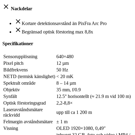
Nackdelar
Kortare detektionsavstånd än PixFra Arc Pro
Begränsad optisk förstoring max 8,8x
Specifikationer
Sensorupplösning
640×480
Pixel pitch
12 µm
Bildfrekvens
50 Hz
NETD (termisk känslighet)
< 20 mK
Spektralt område
8 – 14 µm
Objektiv
35 mm, f/0.9
Synfält
12.5° horisontellt (≈ 21.9 m vid 100 m)
Optisk förstoringsgrad
2,2-8,8×
Laseravståndsmätare
upp till ca 1 200 m
räckvidd
Felmargin avståndsmätare
± 1 m
Visning
OLED 1920×1080, 0,49″
inbyggt 32 GB, foto och video i MP4 /