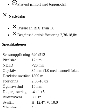
Prisvärt jämfört med toppmodell
Nackdelar
Dyrare än RIX Titan T6
Begränsad optisk förstoring 2,36-18,8x
Specifikationer
Sensorupplösning
640x512
Pixelsize
12 µm
NETD
<20 mK
Objektiv
35 mm f1.0 med manuell fokus
Detektionsavstånd
1800 m
Förstoring
2,36-18,8x
Ögonavstånd
15 mm
Dioptrijustering
-4 till +5
Bildfrekvens
50 Hz
Synfält
H: 12.4°; V: 10.0°
Närgräns
2 m