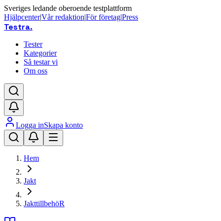
Sveriges ledande oberoende testplattform
Hjälpcenter
|
Vår redaktion
|
För företag
|
Press
Testra
.
Tester
Kategorier
Så testar vi
Om oss
Logga in
Skapa konto
Hem
Jakt
JakttillbehöR