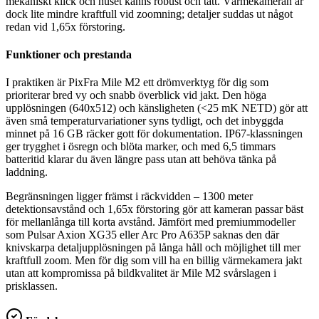
mekaniskt klick och huset känns robust och tätt. Värmekameran är
dock lite mindre kraftfull vid zoomning; detaljer suddas ut något
redan vid 1,65x förstoring.
Funktioner och prestanda
I praktiken är PixFra Mile M2 ett drömverktyg för dig som
prioriterar bred vy och snabb överblick vid jakt. Den höga
upplösningen (640x512) och känsligheten (<25 mK NETD) gör att
även små temperaturvariationer syns tydligt, och det inbyggda
minnet på 16 GB räcker gott för dokumentation. IP67-klassningen
ger trygghet i ösregn och blöta marker, och med 6,5 timmars
batteritid klarar du även längre pass utan att behöva tänka på
laddning.
Begränsningen ligger främst i räckvidden – 1300 meter
detektionsavstånd och 1,65x förstoring gör att kameran passar bäst
för mellanlånga till korta avstånd. Jämfört med premiummodeller
som Pulsar Axion XG35 eller Arc Pro A635P saknas den där
knivskarpa detaljupplösningen på långa håll och möjlighet till mer
kraftfull zoom. Men för dig som vill ha en billig värmekamera jakt
utan att kompromissa på bildkvalitet är Mile M2 svårslagen i
prisklassen.