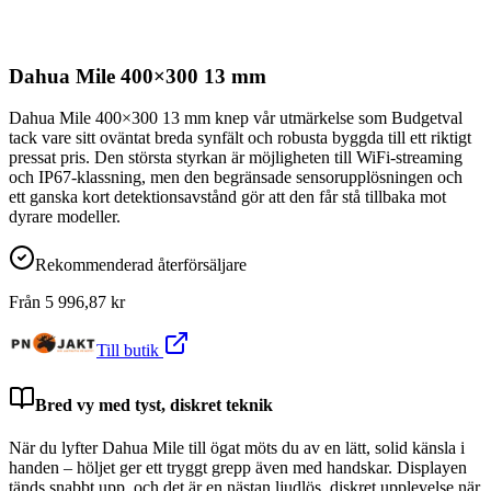
Dahua Mile 400×300 13 mm
Dahua Mile 400×300 13 mm knep vår utmärkelse som Budgetval
tack vare sitt oväntat breda synfält och robusta byggda till ett riktigt
pressat pris. Den största styrkan är möjligheten till WiFi-streaming
och IP67-klassning, men den begränsade sensorupplösningen och
ett ganska kort detektionsavstånd gör att den får stå tillbaka mot
dyrare modeller.
Rekommenderad återförsäljare
Från
5 996,87
kr
Till butik
Bred vy med tyst, diskret teknik
När du lyfter Dahua Mile till ögat möts du av en lätt, solid känsla i
handen – höljet ger ett tryggt grepp även med handskar. Displayen
tänds snabbt upp, och det är en nästan ljudlös, diskret upplevelse när