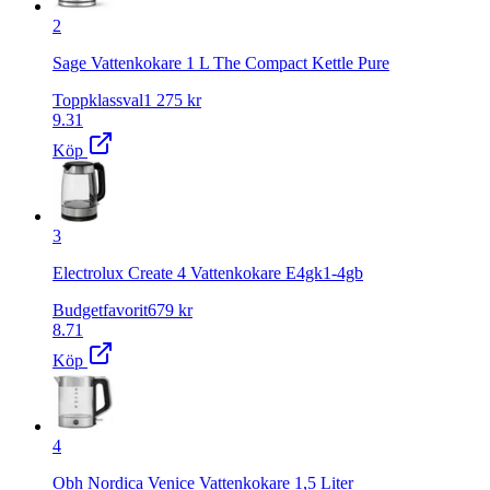
2
Sage Vattenkokare 1 L The Compact Kettle Pure
Toppklassval
1 275
kr
9.31
Köp
3
Electrolux Create 4 Vattenkokare E4gk1-4gb
Budgetfavorit
679
kr
8.71
Köp
4
Obh Nordica Venice Vattenkokare 1,5 Liter