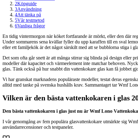
2
Köpguide
3
Användning
4
Att tänka på
5
Vår testmetod
6
Vanliga frågor
En tidig vintermorgon när köket fortfarande är mörkt, eller den där re
Under sommarens sena kvällar fyller du upp karaffen till en sval lemo
eller ett familjekök är det något särskilt med att se bubblorna stiga i g
Det som ofta går snett är att många stirrar sig blinda på design eller
modeller där kapacitet och värmeelement inte matchar behoven. Nyckeln 
glas. Tänk också på hur snabbt din vattenkokare glas kan få jobbet gjor
Vi har granskat marknadens populäraste modeller, testat deras egenska
alltid med tanke på svenska hushålls krav. Sammantaget tar Wmf Lono V
Vilken är den bästa vattenkokaren i glas 2
Den bästa vattenkokaren i glas just nu är Wmf Lono Vattenkokar
I vår genomgång av fem populära glasvattenkokare utmärkte sig Wmf Lon
användarrecensioner och testpaneler.