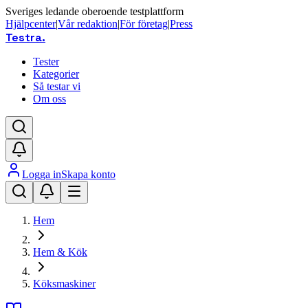
Sveriges ledande oberoende testplattform
Hjälpcenter
|
Vår redaktion
|
För företag
|
Press
Testra
.
Tester
Kategorier
Så testar vi
Om oss
Logga in
Skapa konto
Hem
Hem & Kök
Köksmaskiner