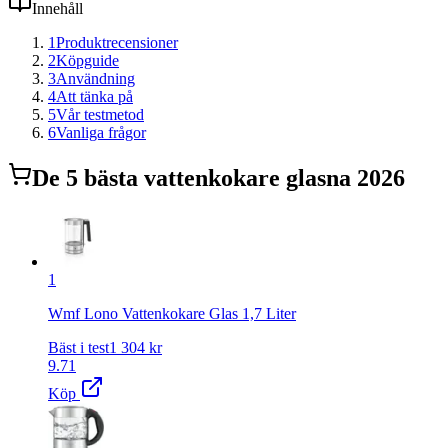
Innehåll
1
Produktrecensioner
2
Köpguide
3
Användning
4
Att tänka på
5
Vår testmetod
6
Vanliga frågor
De
5
bästa
vattenkokare glas
na 2026
1
Wmf Lono Vattenkokare Glas 1,7 Liter
Bäst i test
1 304
kr
9.71
Köp