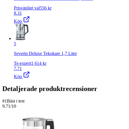
Prisvänligt val
556
kr
8.31
Köp
5
Severin Deluxe Tekokare 1,7 Liter
Te-expert
1 614
kr
7.71
Köp
Detaljerade produktrecensioner
#
1
Bäst i test
9.71
/10