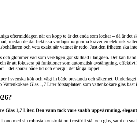
gniga eftermiddagen när en kopp te är det enda som lockar – då är det sk
nad, medan de där hektiska vardagsmorgnarna kräver en elektrisk vattenko
lasbehållaren och veta exakt när vattnet är redo. Just den friheten ska inte
 pris och glömmer vad som verkligen gör skillnad i längden. Det kan hand
är att fokusera på funktioner som automatisk avstängning, effektivt kalk
t – det sparar både tid och energi i det långa loppet.
per i svenska kök och vägt in både prestanda och säkerhet. Underlaget 
attenkokare Glas 1,7 Liter förstaplatsen som vattenkokare glas bäst i 
026?
e Glas 1,7 Liter. Den vann tack vare snabb uppvärmning, elegant 
o med sin robusta konstruktion i rostfritt stål och glas, samt en snab