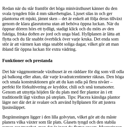
Redan när du står framför det höga miniväxthuset känner du den
svala tyngden från 4 mm säkerhetsglas. Ljuset silas in och ger
plantorna ett mjukt, jämnt sken – det är enkelt att följa deras tillväxt
genom de klara glasrutorna utan att behöva öppna luckan. När du
öppnar dörren hörs ett tydligt, stadigt klick och du möts av den
fuktiga, friska doften av jord och unga blad. Hyllplanen är lätta att
flytta och du får snabbt överblick över varje kruka. Det enda som
stör är att värmen kan stiga snabbt soliga dagar, vilket gör att man
ibland får öppna luckan för extra vädring.
Funktioner och prestanda
Det här väggmonterade växthuset är en räddare för dig som vill odla
på balkong eller altan, där varje kvadratcentimeter räknas. Den höga
och smala konstruktionen gör att du kan odla på flera nivåer –
perfekt för förkultivering av kryddor, chili och små tomatsorter.
Genom att utnyttja höjden får du plats med fler plantor än i ett
traditionellt lågt växthus på uteplats. Tips: Placera känsliga plantor
lägre ner där det är svalare och använd hyllplanen för att justera
ljusinsläppet.
Begränsningen ligger i den lilla golvytan, vilket gör att du måste
planera vilka växter som får plats. Glasets tyngd och den stabila