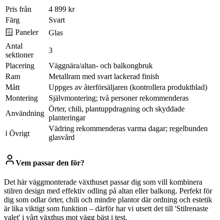
Pris från
4 899 kr
Färg
Svart
🪟 Paneler
Glas
Antal
3
sektioner
Placering
Väggnära/altan- och balkongbruk
Ram
Metallram med svart lackerad finish
Mått
Uppges av återförsäljaren (kontrollera produktblad)
Montering
Självmontering; två personer rekommenderas
Örter, chili, plantuppdragning och skyddade
Användning
planteringar
Vädring rekommenderas varma dagar; regelbunden
ℹ Övrigt
glasvård
Vem passar den för?
Det här väggmonterade växthuset passar dig som vill kombinera
stilren design med effektiv odling på altan eller balkong. Perfekt för
dig som odlar örter, chili och mindre plantor där ordning och estetik
är lika viktigt som funktion – därför har vi utsett det till 'Stilrenaste
valet' i vårt växthus mot vägg bäst i test.