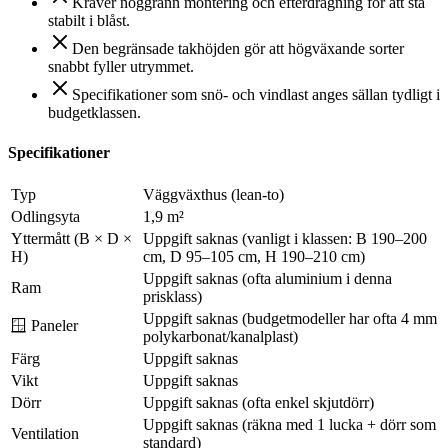
Kräver noggrann montering och efterdragning för att stå
stabilt i blåst.
Den begränsade takhöjden gör att högväxande sorter
snabbt fyller utrymmet.
Specifikationer som snö- och vindlast anges sällan tydligt i
budgetklassen.
Specifikationer
Typ
Väggväxthus (lean-to)
Odlingsyta
1,9 m²
Yttermått (B × D ×
Uppgift saknas (vanligt i klassen: B 190–200
H)
cm, D 95–105 cm, H 190–210 cm)
Uppgift saknas (ofta aluminium i denna
Ram
prisklass)
Uppgift saknas (budgetmodeller har ofta 4 mm
🪟 Paneler
polykarbonat/kanalplast)
Färg
Uppgift saknas
Vikt
Uppgift saknas
Dörr
Uppgift saknas (ofta enkel skjutdörr)
Uppgift saknas (räkna med 1 lucka + dörr som
Ventilation
standard)