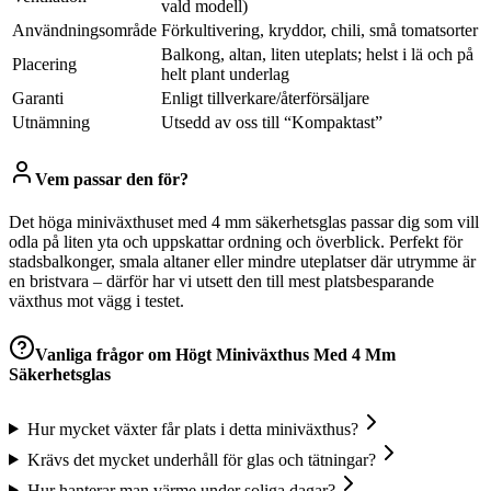
vald modell)
Användningsområde
Förkultivering, kryddor, chili, små tomatsorter
Balkong, altan, liten uteplats; helst i lä och på
Placering
helt plant underlag
Garanti
Enligt tillverkare/återförsäljare
Utnämning
Utsedd av oss till “Kompaktast”
Vem passar den för?
Det höga miniväxthuset med 4 mm säkerhetsglas passar dig som vill
odla på liten yta och uppskattar ordning och överblick. Perfekt för
stadsbalkonger, smala altaner eller mindre uteplatser där utrymme är
en bristvara – därför har vi utsett den till mest platsbesparande
växthus mot vägg i testet.
Vanliga frågor om
Högt Miniväxthus Med 4 Mm
Säkerhetsglas
Hur mycket växter får plats i detta miniväxthus?
Krävs det mycket underhåll för glas och tätningar?
Hur hanterar man värme under soliga dagar?