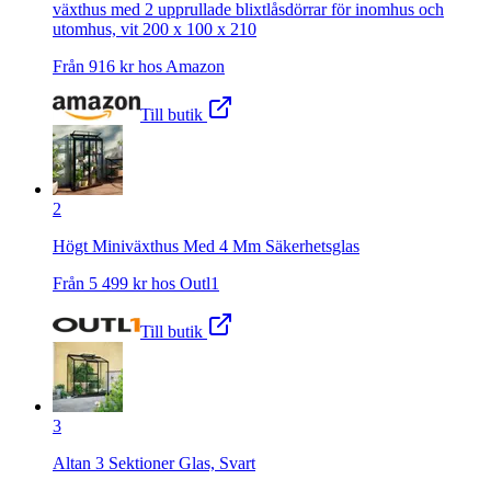
växthus med 2 upprullade blixtlåsdörrar för inomhus och
utomhus, vit 200 x 100 x 210
Från
916
kr hos
Amazon
Till butik
2
Högt Miniväxthus Med 4 Mm Säkerhetsglas
Från
5 499
kr hos
Outl1
Till butik
3
Altan 3 Sektioner Glas, Svart