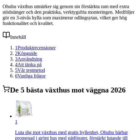
Ohuhu växthus utmärker sig genom sin förstärkta ram med extra
stödstänger och den praktiska, verktygsfria monteringen. Medföljer
gör en 3-nivås hylla som maximerar odlingsytan, vilket ger hög
funktionalitet och kvalitet.
Innehåll
1
Produktrecensioner
2
Köpguide
3
Användning
4
Att tänka på
5
Vår testmetod
6
Vanliga frågor
De
5
bästa
växthus mot vägg
na 2026
1
Luta dig mot växthus med gratis hyllenhet, Ohuhu bärbar
promenad i grönt hus med nätfönster, förstärkt lutande till