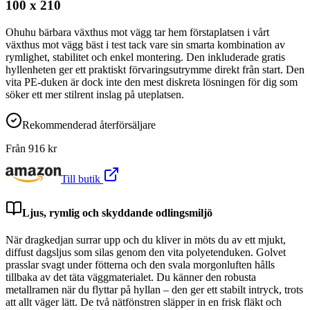
100 x 210
Ohuhu bärbara växthus mot vägg tar hem förstaplatsen i vårt
växthus mot vägg bäst i test tack vare sin smarta kombination av
rymlighet, stabilitet och enkel montering. Den inkluderade gratis
hyllenheten ger ett praktiskt förvaringsutrymme direkt från start. Den
vita PE-duken är dock inte den mest diskreta lösningen för dig som
söker ett mer stilrent inslag på uteplatsen.
Rekommenderad återförsäljare
Från
916
kr
Till butik
Ljus, rymlig och skyddande odlingsmiljö
När dragkedjan surrar upp och du kliver in möts du av ett mjukt,
diffust dagsljus som silas genom den vita polyetenduken. Golvet
prasslar svagt under fötterna och den svala morgonluften hålls
tillbaka av det täta väggmaterialet. Du känner den robusta
metallramen när du flyttar på hyllan – den ger ett stabilt intryck, trots
att allt väger lätt. De två nätfönstren släpper in en frisk fläkt och