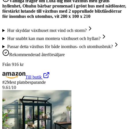
Vanliga frågor om
Luta dig mot växthus med gratis
hyllenhet, Ohuhu bärbar promenad i grönt hus med nätfönster,
förstärkt lutande till växthus med 2 upprullade blixtlåsdörrar
för inomhus och utomhus, vit 200 x 100 x 210
Hur skyddar växthuset mot vind och storm?
Hur snabbt kan man montera växthuset och hyllan?
Passar detta växthus för både inomhus- och utomhusbruk?
Rekommenderad återförsäljare
Från
916
kr
Till butik
#
2
Mest platsbesparande
9.61
/10