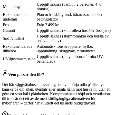
Uppgift saknas (vanligt: 2 personer, 4–6
Montering
timmar)
Rekommenderat
Plan och stabil grund; träram/sockel eller
underlag
betongplattor
Pris
Från 3 499 kr
Garanti
Uppgift saknas (kontrollera hos återförsäljare)
Uppgift saknas (stormförankra och borsta av
Snö-/vindlast
snö vid behov)
Rekommenderade
Automatisk fönsteröppnare, hyllor,
tillbehör
uppbindning, skuggväv, termometer
Uppgift saknas (polykarbonat är ofta UV-
UV/ljustransmission
behandlad)
Vem passar den för?
Det här väggväxthuset passar dig som vill börja odla på liten yta,
kanske på din altan, uteplats eller smala gång mot husvägg, utan att
göra ett stort hål i plånboken. Kompromissen i höjd och ventilation
till trots är det ett av de mest lättillgängliga alternativen för
nybörjaren – därför har vi utsett det till årets budgetfavorit.