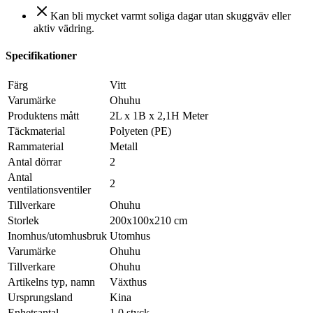
Kan bli mycket varmt soliga dagar utan skuggväv eller
aktiv vädring.
Specifikationer
Färg
Vitt
Varumärke
Ohuhu
Produktens mått
2L x 1B x 2,1H Meter
Täckmaterial
Polyeten (PE)
Rammaterial
Metall
Antal dörrar
2
Antal
2
ventilationsventiler
Tillverkare
Ohuhu
Storlek
200x100x210 cm
Inomhus/utomhusbruk
Utomhus
Varumärke
Ohuhu
Tillverkare
Ohuhu
Artikelns typ, namn
Växthus
Ursprungsland
Kina
Enhetsantal
1.0 styck