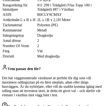
Rangordning för
#11 299 i Trädgård (Visa Topp 100 i
bästsäljare
Trädgård) #87 i Växthus
ASIN
B0CLY9CMXF
Artikelmått L x B x H
2L x 1B x 2,1H Meter
Täckmaterial
Polyeten (PE)
Rammaterial
Metall
Stängningstyp
Dragkedja
Antal dörrar
2
Number Of Vents
2
Färg
Vitt
Dörrstil
Med dragkedja
Vem passar den för?
Det här väggmonterade växthuset är perfekt för dig som vill
maximera odlingsytan på en liten uteplats, altan eller längs
husväggen. Är du nybörjare, eller vill du snabbt komma igång med
odling utan att investera stort, är detta ett givet val – och därför vår
vinnare i växthus mot vägg bäst i test.