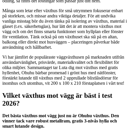
odling, så finns det lösningar som passar just ditt hem.
Många som letar efter växthus för små utrymmen fokuserar enbart
på storleken, och missar andra viktiga detaljer. För att undvika
vanliga misstag bör du även tänka på isolering av växthus, material i
glaset (t.ex. säkerhetsglas), hur lätt det är att montera växthus mot
vägg och om det finns smarta funktioner som hyllplan eller fönster
för ventilation. Tänk också på om växthuset ska stå på en altan,
balkong eller direkt mot husväggen – placeringen påverkar både
användning och hållbarhet.
Vi har jämfört de populäraste väggväxthusen på marknaden utifrån
användarvänlighet, prisvärde, materialkvalitet och flexibilitet för
olika miljöer. Sammantaget tar Luta dig mot växthus med gratis
hyllenhet, Ohuhu bärbar promenad i grönt hus med nätfönster,
förstärkt lutande till växthus med 2 upprullade blixtlåsdörrar för
inomhus och utomhus, vit 200 x 100 x 210 förstaplatsen i vårt test!
Vilket växthus mot vägg är bäst i test
2026?
Det bästa växthus mot vägg just nu är Ohuhu växthus. Den
vinner tack vare robust metallram, gratis 3-nivås hylla och
smart lutande design.