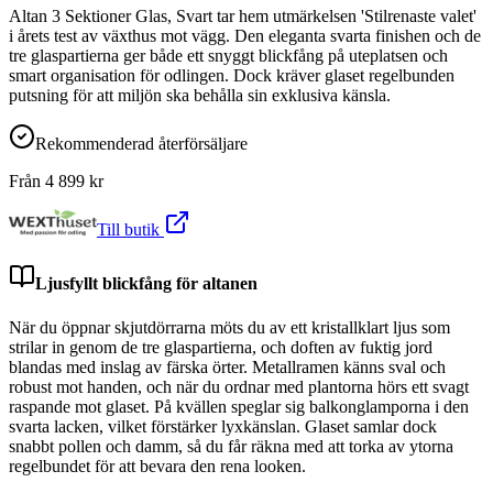
Altan 3 Sektioner Glas, Svart tar hem utmärkelsen 'Stilrenaste valet'
i årets test av växthus mot vägg. Den eleganta svarta finishen och de
tre glaspartierna ger både ett snyggt blickfång på uteplatsen och
smart organisation för odlingen. Dock kräver glaset regelbunden
putsning för att miljön ska behålla sin exklusiva känsla.
Rekommenderad återförsäljare
Från
4 899
kr
Till butik
Ljusfyllt blickfång för altanen
När du öppnar skjutdörrarna möts du av ett kristallklart ljus som
strilar in genom de tre glaspartierna, och doften av fuktig jord
blandas med inslag av färska örter. Metallramen känns sval och
robust mot handen, och när du ordnar med plantorna hörs ett svagt
raspande mot glaset. På kvällen speglar sig balkonglamporna i den
svarta lacken, vilket förstärker lyxkänslan. Glaset samlar dock
snabbt pollen och damm, så du får räkna med att torka av ytorna
regelbundet för att bevara den rena looken.