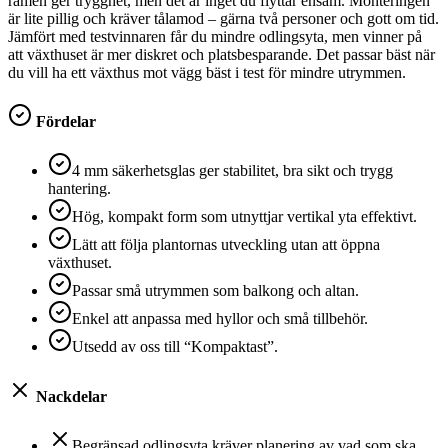
ramen ger trygghet, men det är inget du flyttar ensam. Monteringen
är lite pillig och kräver tålamod – gärna två personer och gott om tid.
Jämfört med testvinnaren får du mindre odlingsyta, men vinner på
att växthuset är mer diskret och platsbesparande. Det passar bäst när
du vill ha ett växthus mot vägg bäst i test för mindre utrymmen.
Fördelar
4 mm säkerhetsglas ger stabilitet, bra sikt och trygg
hantering.
Hög, kompakt form som utnyttjar vertikal yta effektivt.
Lätt att följa plantornas utveckling utan att öppna
växthuset.
Passar små utrymmen som balkong och altan.
Enkel att anpassa med hyllor och små tillbehör.
Utsedd av oss till “Kompaktast”.
Nackdelar
Begränsad odlingsyta kräver planering av vad som ska