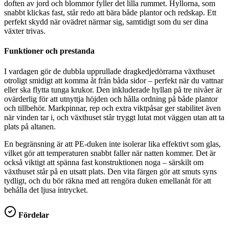
doften av jord och blommor fyller det lilla rummet. Hyllorna, som
snabbt klickas fast, står redo att bära både plantor och redskap. Ett
perfekt skydd när ovädret närmar sig, samtidigt som du ser dina
växter trivas.
Funktioner och prestanda
I vardagen gör de dubbla upprullade dragkedjedörrarna växthuset
otroligt smidigt att komma åt från båda sidor – perfekt när du vattnar
eller ska flytta tunga krukor. Den inkluderade hyllan på tre nivåer är
ovärderlig för att utnyttja höjden och hålla ordning på både plantor
och tillbehör. Markpinnar, rep och extra viktpåsar ger stabilitet även
när vinden tar i, och växthuset står tryggt lutat mot väggen utan att ta
plats på altanen.
En begränsning är att PE-duken inte isolerar lika effektivt som glas,
vilket gör att temperaturen snabbt faller när natten kommer. Det är
också viktigt att spänna fast konstruktionen noga – särskilt om
växthuset står på en utsatt plats. Den vita färgen gör att smuts syns
tydligt, och du bör räkna med att rengöra duken emellanåt för att
behålla det ljusa intrycket.
Fördelar