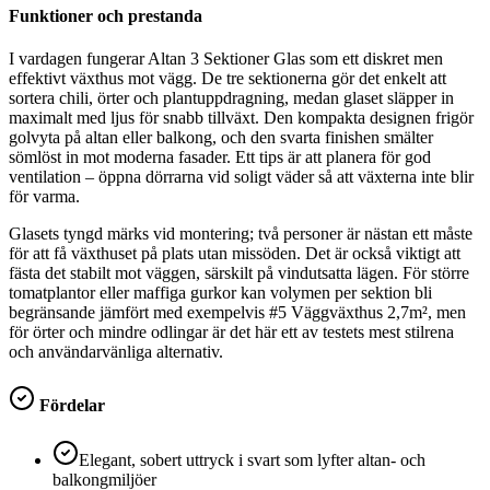
Funktioner och prestanda
I vardagen fungerar Altan 3 Sektioner Glas som ett diskret men
effektivt växthus mot vägg. De tre sektionerna gör det enkelt att
sortera chili, örter och plantuppdragning, medan glaset släpper in
maximalt med ljus för snabb tillväxt. Den kompakta designen frigör
golvyta på altan eller balkong, och den svarta finishen smälter
sömlöst in mot moderna fasader. Ett tips är att planera för god
ventilation – öppna dörrarna vid soligt väder så att växterna inte blir
för varma.
Glasets tyngd märks vid montering; två personer är nästan ett måste
för att få växthuset på plats utan missöden. Det är också viktigt att
fästa det stabilt mot väggen, särskilt på vindutsatta lägen. För större
tomatplantor eller maffiga gurkor kan volymen per sektion bli
begränsande jämfört med exempelvis #5 Väggväxthus 2,7m², men
för örter och mindre odlingar är det här ett av testets mest stilrena
och användarvänliga alternativ.
Fördelar
Elegant, sobert uttryck i svart som lyfter altan- och
balkongmiljöer