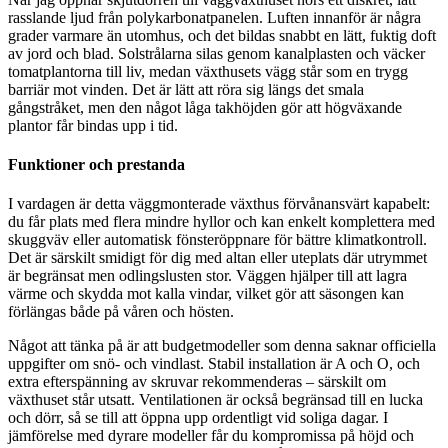
rasslande ljud från polykarbonatpanelen. Luften innanför är några
grader varmare än utomhus, och det bildas snabbt en lätt, fuktig doft
av jord och blad. Solstrålarna silas genom kanalplasten och väcker
tomatplantorna till liv, medan växthusets vägg står som en trygg
barriär mot vinden. Det är lätt att röra sig längs det smala
gångstråket, men den något låga takhöjden gör att högväxande
plantor får bindas upp i tid.
Funktioner och prestanda
I vardagen är detta väggmonterade växthus förvånansvärt kapabelt:
du får plats med flera mindre hyllor och kan enkelt komplettera med
skuggväv eller automatisk fönsteröppnare för bättre klimatkontroll.
Det är särskilt smidigt för dig med altan eller uteplats där utrymmet
är begränsat men odlingslusten stor. Väggen hjälper till att lagra
värme och skydda mot kalla vindar, vilket gör att säsongen kan
förlängas både på våren och hösten.
Något att tänka på är att budgetmodeller som denna saknar officiella
uppgifter om snö- och vindlast. Stabil installation är A och O, och
extra efterspänning av skruvar rekommenderas – särskilt om
växthuset står utsatt. Ventilationen är också begränsad till en lucka
och dörr, så se till att öppna upp ordentligt vid soliga dagar. I
jämförelse med dyrare modeller får du kompromissa på höjd och