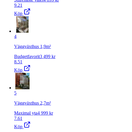
9.21
Köp
4
Väggväxthus 1,9m²
Budgetfavorit
3 499
kr
8.51
Köp
5
Väggväxthus 2,7m²
Maximal yta
4 999
kr
7.61
Köp