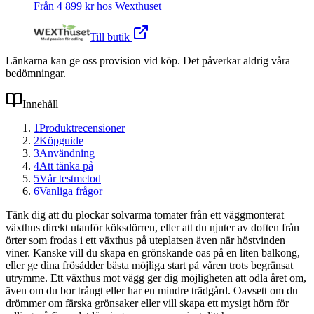
Från
4 899
kr hos
Wexthuset
Till butik
Länkarna kan ge oss provision vid köp. Det påverkar aldrig våra
bedömningar.
Innehåll
1
Produktrecensioner
2
Köpguide
3
Användning
4
Att tänka på
5
Vår testmetod
6
Vanliga frågor
Tänk dig att du plockar solvarma tomater från ett väggmonterat
växthus direkt utanför köksdörren, eller att du njuter av doften från
örter som frodas i ett växthus på uteplatsen även när höstvinden
viner. Kanske vill du skapa en grönskande oas på en liten balkong,
eller ge dina frösådder bästa möjliga start på våren trots begränsat
utrymme. Ett växthus mot vägg ger dig möjligheten att odla året om,
även om du bor trångt eller har en mindre trädgård. Oavsett om du
drömmer om färska grönsaker eller vill skapa ett mysigt hörn för