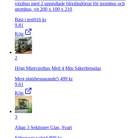
växthus med 2 upprullade blixtlåsdörrar för inomhus och
utomhus, vit 200 x 100 x 210
Bäst i test
916
kr
9.81
Köp
2
Högt Miniväxthus Med 4 Mm Säkerhetsglas
Mest platsbesparande
5 499
kr
9.61
Köp
3
Altan 3 Sektioner Glas, Svart
Stilrenaste valet
4 899
kr