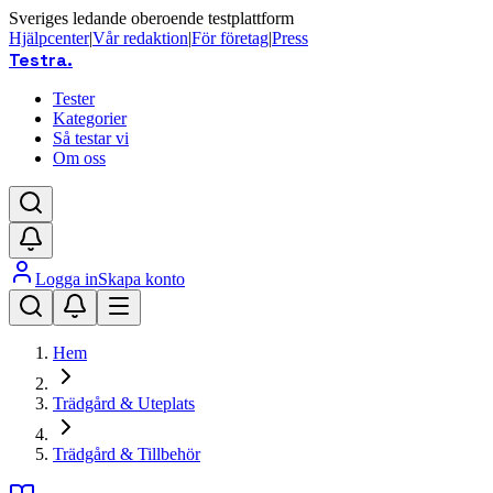
Sveriges ledande oberoende testplattform
Hjälpcenter
|
Vår redaktion
|
För företag
|
Press
Testra
.
Tester
Kategorier
Så testar vi
Om oss
Logga in
Skapa konto
Hem
Trädgård & Uteplats
Trädgård & Tillbehör