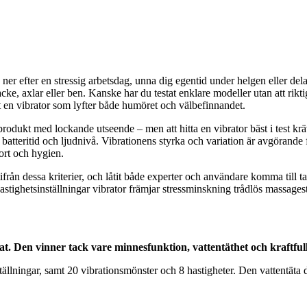
 ner efter en stressig arbetsdag, unna dig egentid under helgen eller de
cke, axlar eller ben. Kanske har du testat enklare modeller utan att riktigt
t en vibrator som lyfter både humöret och välbefinnandet.
sta produkt med lockande utseende – men att hitta en vibrator bäst i test k
 batteritid och ljudnivå. Vibrationens styrka och variation är avgörande
ort och hygien.
ifrån dessa kriterier, och låtit både experter och användare komma till
tighetsinställningar vibrator främjar stressminskning trådlös massagesta
 Den vinner tack vare minnesfunktion, vattentäthet och kraftfullt
lningar, samt 20 vibrationsmönster och 8 hastigheter. Den vattentäta d