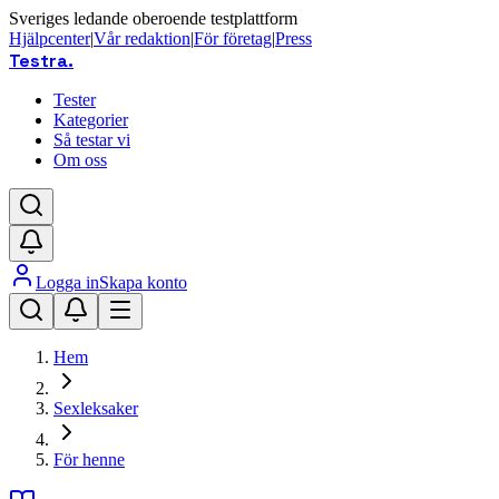
Sveriges ledande oberoende testplattform
Hjälpcenter
|
Vår redaktion
|
För företag
|
Press
Testra
.
Tester
Kategorier
Så testar vi
Om oss
Logga in
Skapa konto
Hem
Sexleksaker
För henne