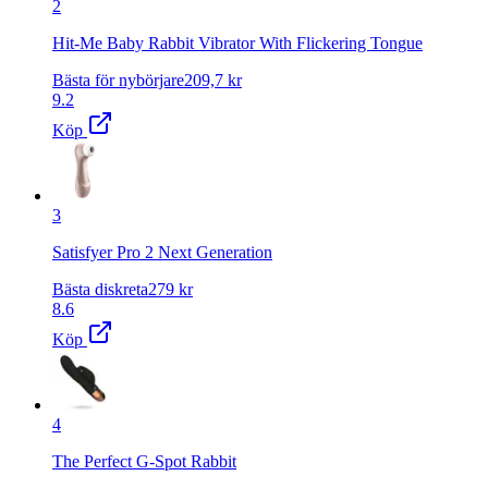
2
Hit-Me Baby Rabbit Vibrator With Flickering Tongue
Bästa för nybörjare
209,7
kr
9.2
Köp
3
Satisfyer Pro 2 Next Generation
Bästa diskreta
279
kr
8.6
Köp
4
The Perfect G-Spot Rabbit