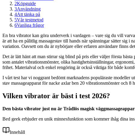
2
Köpguide
3
Användning
4
Att tänka på
5
Vår testmetod
6
Vanliga frågor
En bra vibrator kan göra underverk i vardagen – vare sig du vill varva
är att ha en pålitlig massagestav till hands när spänningar sätter sig i na
variation. Oavsett om du är nybörjare eller erfaren användare finns de
Det är lätt hänt att man stirrar sig blind på pris eller väljer första bä
som antalet vibrationsmönster, olika hastighetsinställningar, ergonomi,
frihet. Materialval och enkel rengöring är också viktiga för både komf
I vårt test har vi noggrant bedömt marknadens populäraste modeller ut
stav massageapparat för nacke axlar ben 20 vibrationsmönster och 8 has
Vilken vibrator är bäst i test 2026?
Den bästa vibrator just nu är Trådlös magisk väggmassageapparat.
Bed geek erbjuder en unik minnesfunktion som kommer ihåg dina instäl
Innehåll