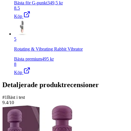
Bästa för G-punkt
349,5
kr
8.5
Köp
5
Rotating & Vibrating Rabbit Vibrator
Bästa premium
495
kr
8
Köp
Detaljerade produktrecensioner
#
1
Bäst i test
9.4
/10