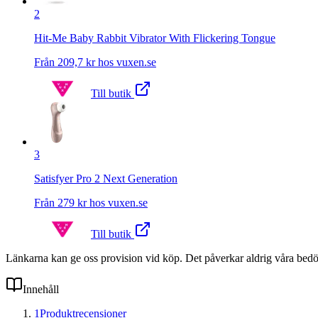
2
Hit-Me Baby Rabbit Vibrator With Flickering Tongue
Från
209,7
kr hos
vuxen.se
Till butik
3
Satisfyer Pro 2 Next Generation
Från
279
kr hos
vuxen.se
Till butik
Länkarna kan ge oss provision vid köp. Det påverkar aldrig våra bed
Innehåll
1
Produktrecensioner