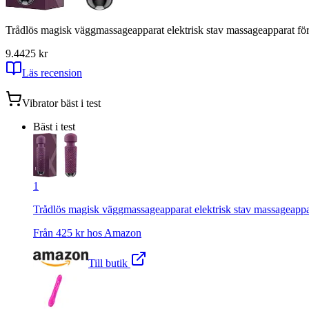
Trådlös magisk väggmassageapparat elektrisk stav massageapparat för n
9.4
425
kr
Läs recension
Vibrator
bäst i test
Bäst i test
1
Trådlös magisk väggmassageapparat elektrisk stav massageapparat
Från
425
kr hos
Amazon
Till butik