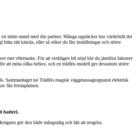
la en intim stund med din partner. Många upptäcker hur värdefullt det
 hitta rätt känsla, eller så söker du fler inställningar och större
räver mer eftertanke. För att verkligen bli nöjd bör du jämföra faktorer
 för att möta olika behov, och en trådlös modell ger dessutom större
 tals. Sammantaget tar Trådlös magisk väggmassageapparat elektrisk
v lila förstaplatsen.
 batteri.
esignen gör den både mångsidig och lätt att rengöra.