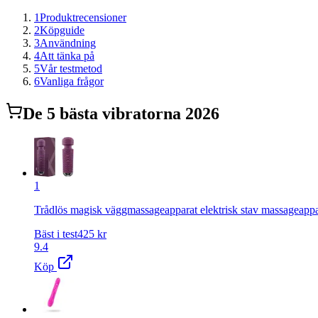
1
Produktrecensioner
2
Köpguide
3
Användning
4
Att tänka på
5
Vår testmetod
6
Vanliga frågor
De
5
bästa
vibrator
na 2026
1
Trådlös magisk väggmassageapparat elektrisk stav massageapparat
Bäst i test
425
kr
9.4
Köp