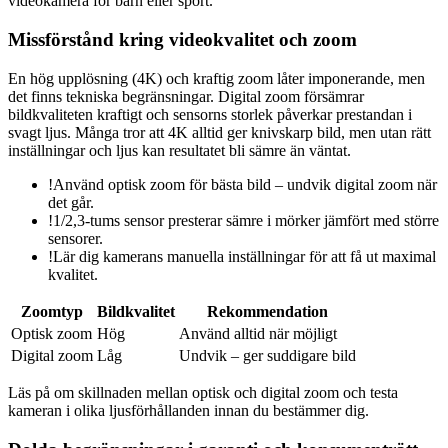
videokamera för barn eller sport.
Missförstånd kring videokvalitet och zoom
En hög upplösning (4K) och kraftig zoom låter imponerande, men
det finns tekniska begränsningar. Digital zoom försämrar
bildkvaliteten kraftigt och sensorns storlek påverkar prestandan i
svagt ljus. Många tror att 4K alltid ger knivskarp bild, men utan rätt
inställningar och ljus kan resultatet bli sämre än väntat.
!
Använd optisk zoom för bästa bild – undvik digital zoom när
det går.
!
1/2,3-tums sensor presterar sämre i mörker jämfört med större
sensorer.
!
Lär dig kamerans manuella inställningar för att få ut maximal
kvalitet.
Zoomtyp
Bildkvalitet
Rekommendation
Optisk zoom
Hög
Använd alltid när möjligt
Digital zoom
Låg
Undvik – ger suddigare bild
Läs på om skillnaden mellan optisk och digital zoom och testa
kameran i olika ljusförhållanden innan du bestämmer dig.