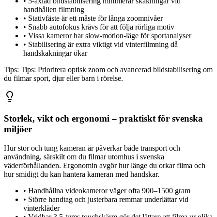
•
5-axlad bildstabilisering minimerar skakningar vid
handhållen filmning
•
Stativfäste är ett måste för långa zoomnivåer
•
Snabb autofokus krävs för att följa rörliga motiv
•
Vissa kameror har slow-motion-läge för sportanalyser
•
Stabilisering är extra viktigt vid vinterfilmning då
handskakningar ökar
Tips:
Tips: Prioritera optisk zoom och avancerad bildstabilisering om
du filmar sport, djur eller barn i rörelse.
Storlek, vikt och ergonomi – praktiskt för svenska
miljöer
Hur stor och tung kameran är påverkar både transport och
användning, särskilt om du filmar utomhus i svenska
väderförhållanden. Ergonomin avgör hur länge du orkar filma och
hur smidigt du kan hantera kameran med handskar.
•
Handhållna videokameror väger ofta 900–1500 gram
•
Större handtag och justerbara remmar underlättar vid
vinterkläder
•
Vridbar 3,5-tums touchskärm gör det lättare att filma ur olika