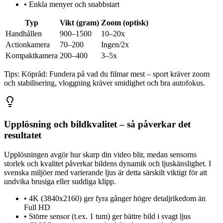
•
Enkla menyer och snabbstart
Typ
Vikt (gram)
Zoom (optisk)
Handhållen
900–1500
10–20x
Actionkamera
70–200
Ingen/2x
Kompaktkamera
200–400
3–5x
Tips:
Köpråd: Fundera på vad du filmar mest – sport kräver zoom
och stabilisering, vloggning kräver smidighet och bra autofokus.
Upplösning och bildkvalitet – så påverkar det
resultatet
Upplösningen avgör hur skarp din video blir, medan sensorns
storlek och kvalitet påverkar bildens dynamik och ljuskänslighet. I
svenska miljöer med varierande ljus är detta särskilt viktigt för att
undvika brusiga eller suddiga klipp.
•
4K (3840x2160) ger fyra gånger högre detaljrikedom än
Full HD
•
Större sensor (t.ex. 1 tum) ger bättre bild i svagt ljus