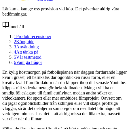
Länkarna kan ge oss provision vid köp. Det påverkar aldrig våra
bedömningar.
Innehåll
1
Produktrecensioner
2
Köpguide
3
Användning
4
Att tänka på
5
Vår testmetod
6
Vanliga frågor
En kylig höstmorgon på fotbollsplanen när daggen fortfarande ligger
kvar i gräset, ett barnkalas där ögonblicken rusar förbi, eller en
kreativ kväll framför datorn när du klipper ihop ditt senaste Youtube-
klipp – rätt videokamera gör hela skillnaden. Många vill ha en
smidig följeslagare till familjeutflykter, medan andra söker en
videokamera för sport eller mer ambitiösa filmprojekt. Oavsett om
du jagar ögonblicksbilder från sidlinjen eller vill skapa proffsiga
vloggar, så är det detaljerna som avgör om resultatet blir något att
verkligen minnas. Just det – att aldrig missa det lilla extra, oavsett
var eller när du filmar.
Fällan de flesta trampar i är att gå på hög upplösning och snygg