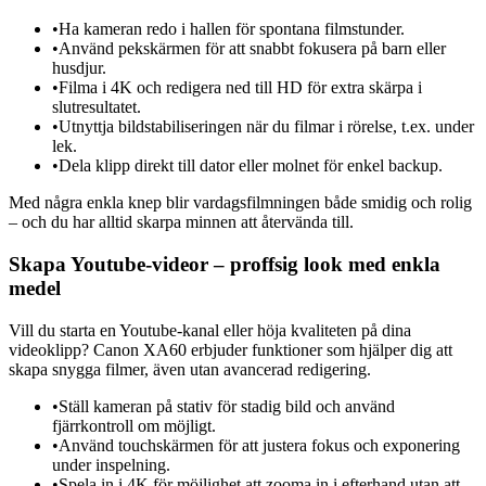
•
Ha kameran redo i hallen för spontana filmstunder.
•
Använd pekskärmen för att snabbt fokusera på barn eller
husdjur.
•
Filma i 4K och redigera ned till HD för extra skärpa i
slutresultatet.
•
Utnyttja bildstabiliseringen när du filmar i rörelse, t.ex. under
lek.
•
Dela klipp direkt till dator eller molnet för enkel backup.
Med några enkla knep blir vardagsfilmningen både smidig och rolig
– och du har alltid skarpa minnen att återvända till.
Skapa Youtube-videor – proffsig look med enkla
medel
Vill du starta en Youtube-kanal eller höja kvaliteten på dina
videoklipp? Canon XA60 erbjuder funktioner som hjälper dig att
skapa snygga filmer, även utan avancerad redigering.
•
Ställ kameran på stativ för stadig bild och använd
fjärrkontroll om möjligt.
•
Använd touchskärmen för att justera fokus och exponering
under inspelning.
•
Spela in i 4K för möjlighet att zooma in i efterhand utan att