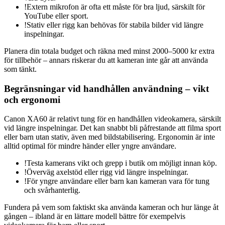
!
Extern mikrofon är ofta ett måste för bra ljud, särskilt för
YouTube eller sport.
!
Stativ eller rigg kan behövas för stabila bilder vid längre
inspelningar.
Planera din totala budget och räkna med minst 2000–5000 kr extra
för tillbehör – annars riskerar du att kameran inte går att använda
som tänkt.
Begränsningar vid handhållen användning – vikt
och ergonomi
Canon XA60 är relativt tung för en handhållen videokamera, särskilt
vid längre inspelningar. Det kan snabbt bli påfrestande att filma sport
eller barn utan stativ, även med bildstabilisering. Ergonomin är inte
alltid optimal för mindre händer eller yngre användare.
!
Testa kamerans vikt och grepp i butik om möjligt innan köp.
!
Överväg axelstöd eller rigg vid längre inspelningar.
!
För yngre användare eller barn kan kameran vara för tung
och svårhanterlig.
Fundera på vem som faktiskt ska använda kameran och hur länge åt
gången – ibland är en lättare modell bättre för exempelvis