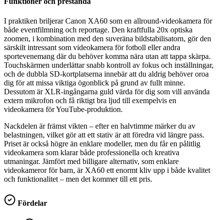
Funktioner och prestanda
I praktiken briljerar Canon XA60 som en allround-videokamera för
både eventfilmning och reportage. Den kraftfulla 20x optiska
zoomen, i kombination med den suveräna bildstabilisatorn, gör den
särskilt intressant som videokamera för fotboll eller andra
sportevenemang där du behöver komma nära utan att tappa skärpa.
Touchskärmen underlättar snabb kontroll av fokus och inställningar,
och de dubbla SD-kortplatserna innebär att du aldrig behöver oroa
dig för att missa viktiga ögonblick på grund av fullt minne.
Dessutom är XLR-ingångarna guld värda för dig som vill använda
extern mikrofon och få riktigt bra ljud till exempelvis en
videokamera för YouTube-produktion.
Nackdelen är främst vikten – efter en halvtimme märker du av
belastningen, vilket gör att ett stativ är att föredra vid längre pass.
Priset är också högre än enklare modeller, men du får en pålitlig
videokamera som klarar både professionella och kreativa
utmaningar. Jämfört med billigare alternativ, som enklare
videokameror för barn, är XA60 ett enormt kliv upp i både kvalitet
och funktionalitet – men det kommer till ett pris.
Fördelar