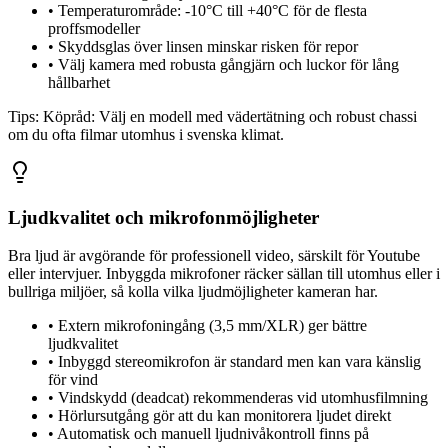
•
Temperaturområde: -10°C till +40°C för de flesta
proffsmodeller
•
Skyddsglas över linsen minskar risken för repor
•
Välj kamera med robusta gångjärn och luckor för lång
hållbarhet
Tips:
Köpråd: Välj en modell med vädertätning och robust chassi
om du ofta filmar utomhus i svenska klimat.
Ljudkvalitet och mikrofonmöjligheter
Bra ljud är avgörande för professionell video, särskilt för Youtube
eller intervjuer. Inbyggda mikrofoner räcker sällan till utomhus eller i
bullriga miljöer, så kolla vilka ljudmöjligheter kameran har.
•
Extern mikrofoningång (3,5 mm/XLR) ger bättre
ljudkvalitet
•
Inbyggd stereomikrofon är standard men kan vara känslig
för vind
•
Vindskydd (deadcat) rekommenderas vid utomhusfilmning
•
Hörlursutgång gör att du kan monitorera ljudet direkt
•
Automatisk och manuell ljudnivåkontroll finns på