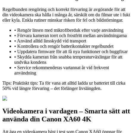
Regelbunden rengöring och korrekt förvaring är avgörande för att
din videokamera ska hålla i många år, särskilt om du filmar ute i fukt
eller kyla. Enkla rutiner minskar risken för fel och bildstörningar.
•
Rengör linsen med mikrofiberduk efter varje användning
•
Förvara kameran torrt och frostfritt mellan användningarna
•
Använd alltid linsskydd vid transport
•
Kontrollera och rengör batterikontakter regelbundet
•
Uppdatera firmware för att få nya funktioner och buggfixar
•
Skydda kameran från snabba temperaturväxlingar för att
undvika kondens
•
Service rekommenderas vartannat år vid frekvent
användning
Tips:
Praktiskt tips: Ta för vana att alltid ladda ur batteriet till cirka
50% vid längre förvaring – det förlänger livslängden.
Videokamera i vardagen – Smarta sätt att
använda din Canon XA60 4K
Att äga en videokamera bäst i test som Canon XA60 öppnar för