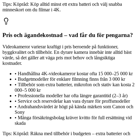
Tips:
Köpråd: Köp alltid minst ett extra batteri och välj snabba
minneskort om du filmar i 4K.
Pris och ägandekostnad – vad får du för pengarna?
Videokameror varierar kraftigt i pris beroende på funktioner,
byggkvalitet och tillbehör. En dyrare kamera innebär inte alltid bäst
värde, så det gäller att väga pris mot behov och långsiktiga
kostnader.
•
Handhållna 4K-videokameror kostar ofta 15 000–25 000 kr
•
Budgetmodeller för enklare filmning finns från 3 000 kr
•
Tillbehör som extra batterier, mikrofon och stativ kan kosta 2
000–5 000 kr
•
Professionella modeller har ofta längre garantitid (2–3 år)
•
Service och reservdelar kan vara dyrare för proffsmodeller
•
Andrahandsvärdet är högt på kända märken som Canon och
Sony
•
Många försäkringsbolag kräver kvitto för full ersättning vid
skada
Tips:
Köpråd: Räkna med tillbehör i budgeten – extra batterier och