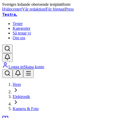
Sveriges ledande oberoende testplattform
Hjälpcenter
|
Vår redaktion
|
För företag
|
Press
Testra
.
Tester
Kategorier
Så testar vi
Om oss
Logga in
Skapa konto
Hem
Elektronik
Kamera & Foto