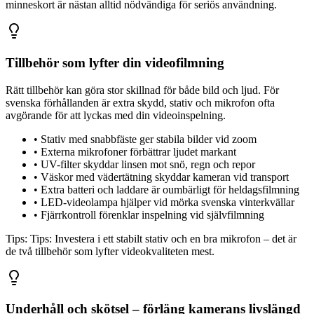
minneskort är nästan alltid nödvändiga för seriös användning.
Tillbehör som lyfter din videofilmning
Rätt tillbehör kan göra stor skillnad för både bild och ljud. För
svenska förhållanden är extra skydd, stativ och mikrofon ofta
avgörande för att lyckas med din videoinspelning.
•
Stativ med snabbfäste ger stabila bilder vid zoom
•
Externa mikrofoner förbättrar ljudet markant
•
UV-filter skyddar linsen mot snö, regn och repor
•
Väskor med vädertätning skyddar kameran vid transport
•
Extra batteri och laddare är oumbärligt för heldagsfilmning
•
LED-videolampa hjälper vid mörka svenska vinterkvällar
•
Fjärrkontroll förenklar inspelning vid självfilmning
Tips:
Tips: Investera i ett stabilt stativ och en bra mikrofon – det är
de två tillbehör som lyfter videokvaliteten mest.
Underhåll och skötsel – förläng kamerans livslängd