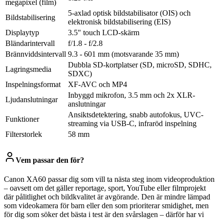
megapixel (film)
5-axlad optisk bildstabilisator (OIS) och
Bildstabilisering
elektronisk bildstabilisering (EIS)
Displaytyp
3.5" touch LCD-skärm
Bländarintervall
f/1.8 - f/2.8
Brännviddsintervall
9.3 - 601 mm (motsvarande 35 mm)
Dubbla SD-kortplatser (SD, microSD, SDHC,
Lagringsmedia
SDXC)
Inspelningsformat
XF-AVC och MP4
Inbyggd mikrofon, 3.5 mm och 2x XLR-
Ljudanslutningar
anslutningar
Ansiktsdetektering, snabb autofokus, UVC-
Funktioner
streaming via USB-C, infraröd inspelning
Filterstorlek
58 mm
Vem passar den för?
Canon XA60 passar dig som vill ta nästa steg inom videoproduktion
– oavsett om det gäller reportage, sport, YouTube eller filmprojekt
där pålitlighet och bildkvalitet är avgörande. Den är mindre lämpad
som videokamera för barn eller den som prioriterar smidighet, men
för dig som söker det bästa i test är den svårslagen – därför har vi