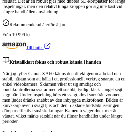
resultat. Det är en robust pjäs med dubbla SD-kortplatser för långa
inspelningar, men den relativt tunga kroppen gör sig inte bäst vid
längre handhållen användning.
Rekommenderad återförsäljare
Från
19 999
kr
Till butik
Kristallklart fokus och robust känsla i handen
När jag lyfter Canon XA60 känns den direkt genomarbetad och
stabil, nästan som att hålla i ett professionellt verktyg snarare än en
enkel videokamera. Skärmen viker ut sig smidigt och
touchkontrollerna svarar med ett snabbt, tydligt klick – inget segt
lagg här. Under inspelning hörs ett svagt, dovt surr från zoomen,
men ljudet dränks snabbt av den inbyggda mikrofonen. Bilden är
knivskarp även i svagt ljus och den 5-axlade bildstabiliseringen
dämpar effektivt små skakningar. Kameran väger dock mer än
väntat, vilket märks särskilt när du filmar handhållet under längre
perioder.