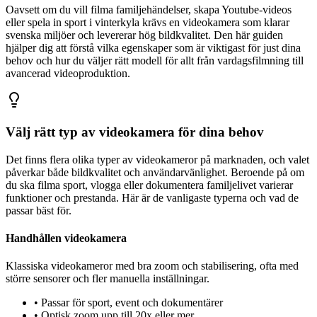
Oavsett om du vill filma familjehändelser, skapa Youtube-videos
eller spela in sport i vinterkyla krävs en videokamera som klarar
svenska miljöer och levererar hög bildkvalitet. Den här guiden
hjälper dig att förstå vilka egenskaper som är viktigast för just dina
behov och hur du väljer rätt modell för allt från vardagsfilmning till
avancerad videoproduktion.
Välj rätt typ av videokamera för dina behov
Det finns flera olika typer av videokameror på marknaden, och valet
påverkar både bildkvalitet och användarvänlighet. Beroende på om
du ska filma sport, vlogga eller dokumentera familjelivet varierar
funktioner och prestanda. Här är de vanligaste typerna och vad de
passar bäst för.
Handhållen videokamera
Klassiska videokameror med bra zoom och stabilisering, ofta med
större sensorer och fler manuella inställningar.
•
Passar för sport, event och dokumentärer
•
Optisk zoom upp till 20x eller mer