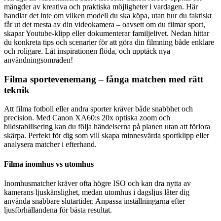
mängder av kreativa och praktiska möjligheter i vardagen. Här
handlar det inte om vilken modell du ska köpa, utan hur du faktiskt
får ut det mesta av din videokamera – oavsett om du filmar sport,
skapar Youtube-klipp eller dokumenterar familjelivet. Nedan hittar
du konkreta tips och scenarier för att göra din filmning både enklare
och roligare. Låt inspirationen flöda, och upptäck nya
användningsområden!
Filma sportevenemang – fånga matchen med rätt
teknik
Att filma fotboll eller andra sporter kräver både snabbhet och
precision. Med Canon XA60:s 20x optiska zoom och
bildstabilisering kan du följa händelserna på planen utan att förlora
skärpa. Perfekt för dig som vill skapa minnesvärda sportklipp eller
analysera matcher i efterhand.
Filma inomhus vs utomhus
Inomhusmatcher kräver ofta högre ISO och kan dra nytta av
kamerans ljuskänslighet, medan utomhus i dagsljus låter dig
använda snabbare slutartider. Anpassa inställningarna efter
ljusförhållandena för bästa resultat.