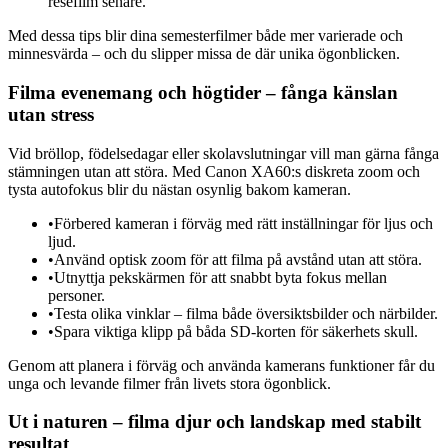
resefilm senare.
Med dessa tips blir dina semesterfilmer både mer varierade och
minnesvärda – och du slipper missa de där unika ögonblicken.
Filma evenemang och högtider – fånga känslan
utan stress
Vid bröllop, födelsedagar eller skolavslutningar vill man gärna fånga
stämningen utan att störa. Med Canon XA60:s diskreta zoom och
tysta autofokus blir du nästan osynlig bakom kameran.
•
Förbered kameran i förväg med rätt inställningar för ljus och
ljud.
•
Använd optisk zoom för att filma på avstånd utan att störa.
•
Utnyttja pekskärmen för att snabbt byta fokus mellan
personer.
•
Testa olika vinklar – filma både översiktsbilder och närbilder.
•
Spara viktiga klipp på båda SD-korten för säkerhets skull.
Genom att planera i förväg och använda kamerans funktioner får du
unga och levande filmer från livets stora ögonblick.
Ut i naturen – filma djur och landskap med stabilt
resultat