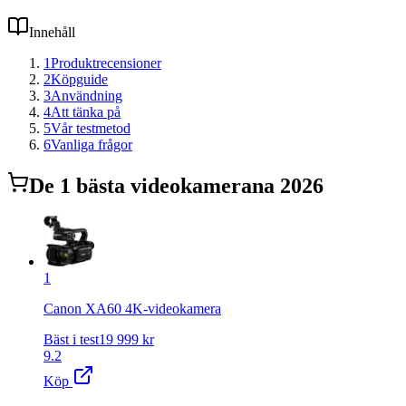
Innehåll
1
Produktrecensioner
2
Köpguide
3
Användning
4
Att tänka på
5
Vår testmetod
6
Vanliga frågor
De
1
bästa
videokamera
na 2026
1
Canon XA60 4K-videokamera
Bäst i test
19 999
kr
9.2
Köp