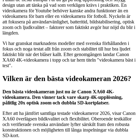
design utan att tänka på vad som verkligen krävs i praktiken. En
videokamera för Youtube behöver kanske andra funktioner än en
videokamera för barn eller en videokamera för fotboll. Nyckeln är
att fokusera på användarvänlighet, batteritid, bildstabilisering, optisk
zoom och ljudkvalitet – faktorer som faktiskt avgör hur nöjd du blir i
längden.
Vi har granskat marknadens modeller med svenska förhållanden i
fokus och noga testat allt från zoom och stabilitet till hur bra ljudet
faktiskt blir när det blåser kallt. Efter genomgången landar Canon
XA60 4K-videokamera i topp och tar hem titeln "videokamera bäst i
test".
Vilken är den bästa videokameran 2026?
Den bästa videokameran just nu är Canon XA60 4K-
videokamera. Den vinner tack vare skarp 4K-upplösning,
pålitlig 20x optisk zoom och dubbla SD-kortplatser.
Efter att ha jämfört samtliga testade videokameror 2026, visar Canon
XA60 överlägsen bildkvalitet och flexibilitet. Oberoende testkällor
och verifierade svenska användare lyfter särskilt fram den robusta
konstruktionen och möjligheten till långa inspelningar via dubbla
SD-kort.