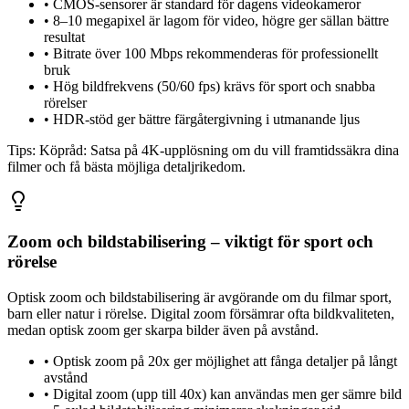
•
CMOS-sensorer är standard för dagens videokameror
•
8–10 megapixel är lagom för video, högre ger sällan bättre
resultat
•
Bitrate över 100 Mbps rekommenderas för professionellt
bruk
•
Hög bildfrekvens (50/60 fps) krävs för sport och snabba
rörelser
•
HDR-stöd ger bättre färgåtergivning i utmanande ljus
Tips:
Köpråd: Satsa på 4K-upplösning om du vill framtidssäkra dina
filmer och få bästa möjliga detaljrikedom.
Zoom och bildstabilisering – viktigt för sport och
rörelse
Optisk zoom och bildstabilisering är avgörande om du filmar sport,
barn eller natur i rörelse. Digital zoom försämrar ofta bildkvaliteten,
medan optisk zoom ger skarpa bilder även på avstånd.
•
Optisk zoom på 20x ger möjlighet att fånga detaljer på långt
avstånd
•
Digital zoom (upp till 40x) kan användas men ger sämre bild