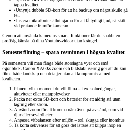
tappa kvalitet.
•
Utnyttja dubbla SD-kort för att ha backup om något skulle gå
fel.
•
Justera mikrofoninställningarna för att få tydligt ljud, särskilt
vid pratande framför kameran.
Genom att använda kamerans smarta funktioner får du snabbt en
proffsig känsla på dina Youtube-videor utan krångel.
Semesterfilming – spara resminnen i högsta kvalitet
På semestern vill man fånga både storslagna vyer och små
ögonblick. Canon XA60:s zoom och bildstabilisering gör att du kan
filma både landskap och detaljer utan att kompromissa med
kvaliteten.
Planera vilka moment du vill filma – t.ex. solnedgångar,
aktiviteter eller matupplevelser.
Packa ner extra SD-kort och batterier för att aldrig stå utan
lagring eller ström.
Använd zoom för att komma nära även på avstånd, som vid
djur eller sevärdheter.
Anpassa vitbalansen efter miljön – sol, skugga eller inomhus.
Ta korta sekvenser för att göra det lättare att klippa ihop en