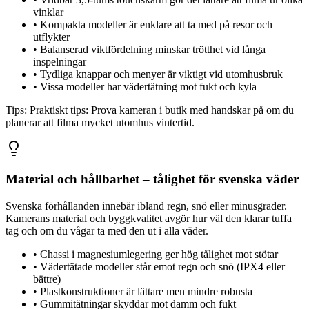
vinklar
•
Kompakta modeller är enklare att ta med på resor och
utflykter
•
Balanserad viktfördelning minskar trötthet vid långa
inspelningar
•
Tydliga knappar och menyer är viktigt vid utomhusbruk
•
Vissa modeller har vädertätning mot fukt och kyla
Tips:
Praktiskt tips: Prova kameran i butik med handskar på om du
planerar att filma mycket utomhus vintertid.
Material och hållbarhet – tålighet för svenska väder
Svenska förhållanden innebär ibland regn, snö eller minusgrader.
Kamerans material och byggkvalitet avgör hur väl den klarar tuffa
tag och om du vågar ta med den ut i alla väder.
•
Chassi i magnesiumlegering ger hög tålighet mot stötar
•
Vädertätade modeller står emot regn och snö (IPX4 eller
bättre)
•
Plastkonstruktioner är lättare men mindre robusta
•
Gummitätningar skyddar mot damm och fukt