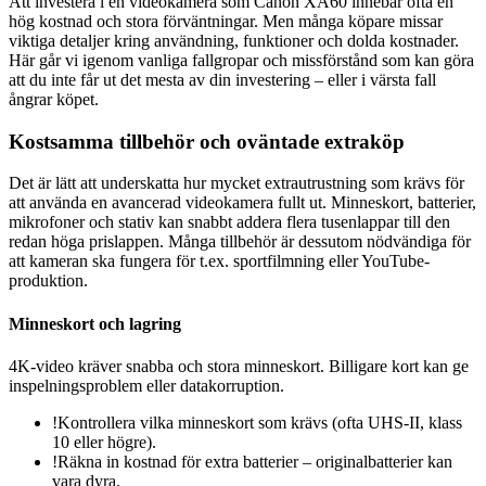
Att investera i en videokamera som Canon XA60 innebär ofta en
hög kostnad och stora förväntningar. Men många köpare missar
viktiga detaljer kring användning, funktioner och dolda kostnader.
Här går vi igenom vanliga fallgropar och missförstånd som kan göra
att du inte får ut det mesta av din investering – eller i värsta fall
ångrar köpet.
Kostsamma tillbehör och oväntade extraköp
Det är lätt att underskatta hur mycket extrautrustning som krävs för
att använda en avancerad videokamera fullt ut. Minneskort, batterier,
mikrofoner och stativ kan snabbt addera flera tusenlappar till den
redan höga prislappen. Många tillbehör är dessutom nödvändiga för
att kameran ska fungera för t.ex. sportfilmning eller YouTube-
produktion.
Minneskort och lagring
4K-video kräver snabba och stora minneskort. Billigare kort kan ge
inspelningsproblem eller datakorruption.
!
Kontrollera vilka minneskort som krävs (ofta UHS-II, klass
10 eller högre).
!
Räkna in kostnad för extra batterier – originalbatterier kan
vara dyra.