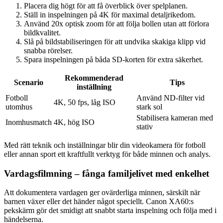
Placera dig högt för att få överblick över spelplanen.
Ställ in inspelningen på 4K för maximal detaljrikedom.
Använd 20x optisk zoom för att följa bollen utan att förlora
bildkvalitet.
Slå på bildstabiliseringen för att undvika skakiga klipp vid
snabba rörelser.
Spara inspelningen på båda SD-korten för extra säkerhet.
Rekommenderad
Scenario
Tips
inställning
Fotboll
Använd ND-filter vid
4K, 50 fps, låg ISO
utomhus
stark sol
Stabilisera kameran med
Inomhusmatch
4K, hög ISO
stativ
Med rätt teknik och inställningar blir din videokamera för fotboll
eller annan sport ett kraftfullt verktyg för både minnen och analys.
Vardagsfilmning – fånga familjelivet med enkelhet
Att dokumentera vardagen ger ovärderliga minnen, särskilt när
barnen växer eller det händer något speciellt. Canon XA60:s
pekskärm gör det smidigt att snabbt starta inspelning och följa med i
händelserna.