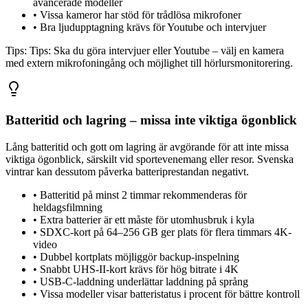
avancerade modeller
•
Vissa kameror har stöd för trådlösa mikrofoner
•
Bra ljudupptagning krävs för Youtube och intervjuer
Tips:
Tips: Ska du göra intervjuer eller Youtube – välj en kamera
med extern mikrofoningång och möjlighet till hörlursmonitorering.
Batteritid och lagring – missa inte viktiga ögonblick
Lång batteritid och gott om lagring är avgörande för att inte missa
viktiga ögonblick, särskilt vid sportevenemang eller resor. Svenska
vintrar kan dessutom påverka batteriprestandan negativt.
•
Batteritid på minst 2 timmar rekommenderas för
heldagsfilmning
•
Extra batterier är ett måste för utomhusbruk i kyla
•
SDXC-kort på 64–256 GB ger plats för flera timmars 4K-
video
•
Dubbel kortplats möjliggör backup-inspelning
•
Snabbt UHS-II-kort krävs för hög bitrate i 4K
•
USB-C-laddning underlättar laddning på språng
•
Vissa modeller visar batteristatus i procent för bättre kontroll