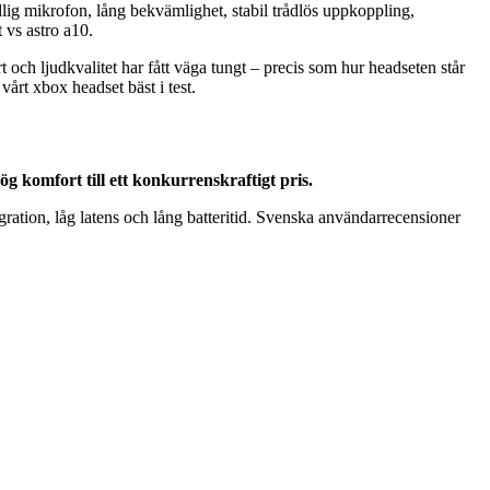
tydlig mikrofon, lång bekvämlighet, stabil trådlös uppkoppling,
 vs astro a10.
 och ljudkvalitet har fått väga tungt – precis som hur headseten står
årt xbox headset bäst i test.
g komfort till ett konkurrenskraftigt pris.
ation, låg latens och lång batteritid. Svenska användarrecensioner