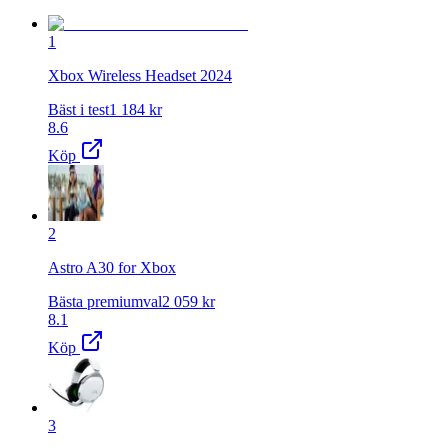
1
Xbox Wireless Headset 2024
Bäst i test
1 184
kr
8.6
Köp
2
Astro A30 for Xbox
Bästa premiumval
2 059
kr
8.1
Köp
3