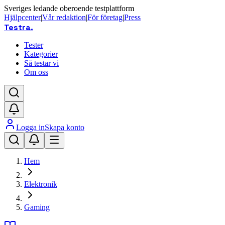
Sveriges ledande oberoende testplattform
Hjälpcenter
|
Vår redaktion
|
För företag
|
Press
Testra
.
Tester
Kategorier
Så testar vi
Om oss
Logga in
Skapa konto
Hem
Elektronik
Gaming