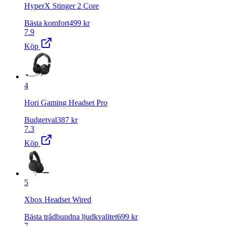
HyperX Stinger 2 Core
Bästa komfort
499
kr
7.9
Köp
4
Hori Gaming Headset Pro
Budgetval
387
kr
7.3
Köp
5
Xbox Headset Wired
Bästa trådbundna ljudkvalitet
699
kr
7