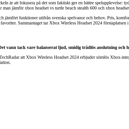
yckeln är att fokusera på det som faktiskt ger en bättre spelupplevelse: 
är man jämför xbox headset vs turtle beach stealth 600 och xbox headset
ch jämfört funktioner utifrån svenska spelvanor och behov. Pris, komfort
favoriter. Sammantaget tar Xbox Wireless Headset 2024 förstaplatsen i v
t vann tack vare balanserat ljud, smidig trådlös anslutning och hö
ch TechRadar att Xbox Wireless Headset 2024 erbjuder sömlös Xbox-integr
ation.