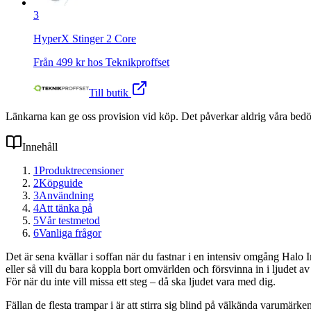
3
HyperX Stinger 2 Core
Från
499
kr hos
Teknikproffset
Till butik
Länkarna kan ge oss provision vid köp. Det påverkar aldrig våra bed
Innehåll
1
Produktrecensioner
2
Köpguide
3
Användning
4
Att tänka på
5
Vår testmetod
6
Vanliga frågor
Det är sena kvällar i soffan när du fastnar i en intensiv omgång Halo
eller så vill du bara koppla bort omvärlden och försvinna in i ljudet a
För när du inte vill missa ett steg – då ska ljudet vara med dig.
Fällan de flesta trampar i är att stirra sig blind på välkända varumärken 