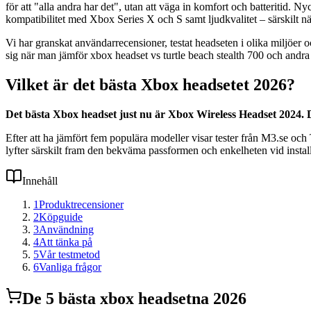
för att "alla andra har det", utan att väga in komfort och batteritid. N
kompatibilitet med Xbox Series X och S samt ljudkvalitet – särskilt n
Vi har granskat användarrecensioner, testat headseten i olika miljöer o
sig när man jämför xbox headset vs turtle beach stealth 700 och andra 
Vilket är det bästa Xbox headsetet 2026?
Det bästa Xbox headset just nu är Xbox Wireless Headset 2024. De
Efter att ha jämfört fem populära modeller visar tester från M3.se o
lyfter särskilt fram den bekväma passformen och enkelheten vid install
Innehåll
1
Produktrecensioner
2
Köpguide
3
Användning
4
Att tänka på
5
Vår testmetod
6
Vanliga frågor
De
5
bästa
xbox headset
na 2026