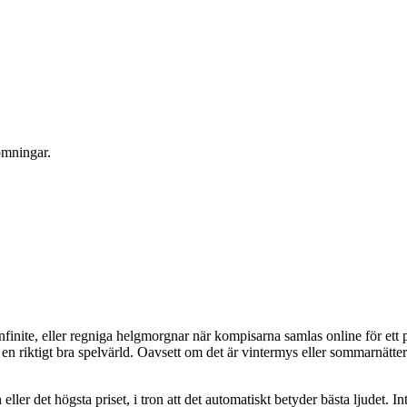
ömningar.
 Infinite, eller regniga helgmorgnar när kompisarna samlas online för e
v en riktigt bra spelvärld. Oavsett om det är vintermys eller sommarnätte
eller det högsta priset, i tron att det automatiskt betyder bästa ljudet. In