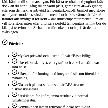
köksbänken till sommarstugan. För bästa resultat med yoghurt krävs
dock att du har tillgång till en varm plats, gärna runt 40–45 grader,
eftersom den saknar inbyggd temperaturkontroll. Jämfört med större
och dyrare modeller, särskilt de med el och aktiv värme, är Lékué
framför allt smidigast för kefir – där rumstemperatur räcker. Om du
vill göra stora satser eller prioritera perfekt temperaturstyrning bör du
kika på testvinnaren Steba, men för enkelhet och pris är denna
svårslagen.
Fördelar
Mycket prisvärd och utsedd till vår “Bästa billiga”.
Icke-elektrisk – tyst, energisnål och enkel att ställa var
som helst.
Säker, tät förslutning med integrerad sil som förenklar
avhällning.
Glas och platina-silikon som är BPA-fria och
diskmaskinssäkra.
Särskilt bra för kefir; jämna resultat vid normal
rumstemperatur.
Kompakt och lätt att rengöra; få delar och tydlig