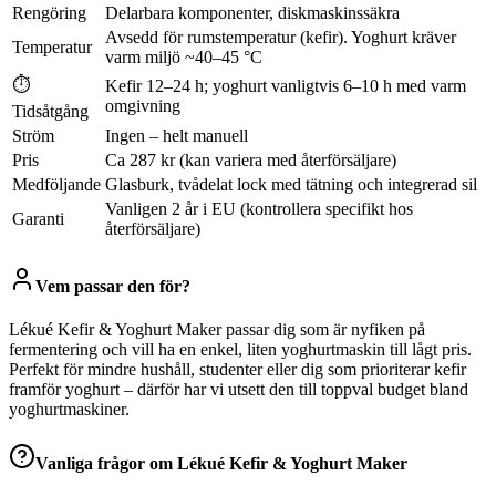
Rengöring
Delarbara komponenter, diskmaskinssäkra
Avsedd för rumstemperatur (kefir). Yoghurt kräver
Temperatur
varm miljö ~40–45 °C
⏱
Kefir 12–24 h; yoghurt vanligtvis 6–10 h med varm
omgivning
Tidsåtgång
Ström
Ingen – helt manuell
Pris
Ca 287 kr (kan variera med återförsäljare)
Medföljande
Glasburk, tvådelat lock med tätning och integrerad sil
Vanligen 2 år i EU (kontrollera specifikt hos
Garanti
återförsäljare)
Vem passar den för?
Lékué Kefir & Yoghurt Maker passar dig som är nyfiken på
fermentering och vill ha en enkel, liten yoghurtmaskin till lågt pris.
Perfekt för mindre hushåll, studenter eller dig som prioriterar kefir
framför yoghurt – därför har vi utsett den till toppval budget bland
yoghurtmaskiner.
Vanliga frågor om
Lékué Kefir & Yoghurt Maker