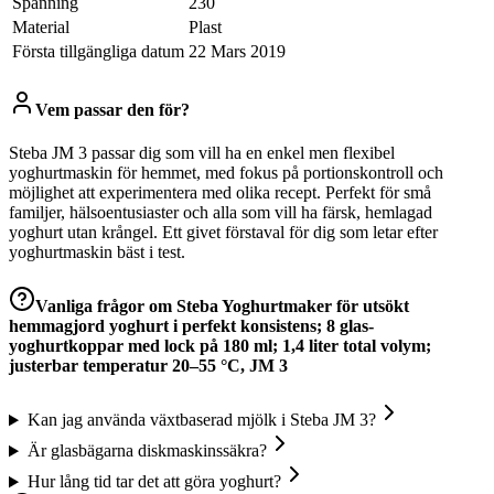
Spänning
‎230
Material
‎Plast
Första tillgängliga datum
22 Mars 2019
Vem passar den för?
Steba JM 3 passar dig som vill ha en enkel men flexibel
yoghurtmaskin för hemmet, med fokus på portionskontroll och
möjlighet att experimentera med olika recept. Perfekt för små
familjer, hälsoentusiaster och alla som vill ha färsk, hemlagad
yoghurt utan krångel. Ett givet förstaval för dig som letar efter
yoghurtmaskin bäst i test.
Vanliga frågor om
Steba Yoghurtmaker för utsökt
hemmagjord yoghurt i perfekt konsistens; 8 glas-
yoghurtkoppar med lock på 180 ml; 1,4 liter total volym;
justerbar temperatur 20–55 °C, JM 3
Kan jag använda växtbaserad mjölk i Steba JM 3?
Är glasbägarna diskmaskinssäkra?
Hur lång tid tar det att göra yoghurt?