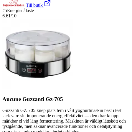
Till butik
#
5
Energisnålaste
6.61
/10
Aucune Guzzanti Gz-705
Guzzanti GZ-705 knep plats fem i vårt yoghurtmaskin bäst i test
tack vare sin imponerande energieffektivitet — den drar knappt
märkbar el vid lång fermentering. Maskinen är väldigt lättskött och
tystgående, men saknar avancerade funktioner och detaljstyrning
som vissa andra modeller i testet erbjuder.