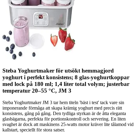
Steba Yoghurtmaker för utsökt hemmagjord
yoghurt i perfekt konsistens; 8 glas-yoghurtkoppar
med lock på 180 ml; 1,4 liter total volym; justerbar
temperatur 20–55 °C, JM 3
Steba Yoghurtmaker JM 3 tar hem titeln 'bäst i test' tack vare sin
imponerande förmåga att skapa krämig yoghurt med precis rätt
konsistens, gång på gång. Den tydliga styrkan är de åtta eleganta
glasbägarna, perfekta för portionskontroll och servering. En liten
svaghet är dock att maskinens 25-watts motor kräver lite tålamod vid
kallstart, speciellt för stora satser.