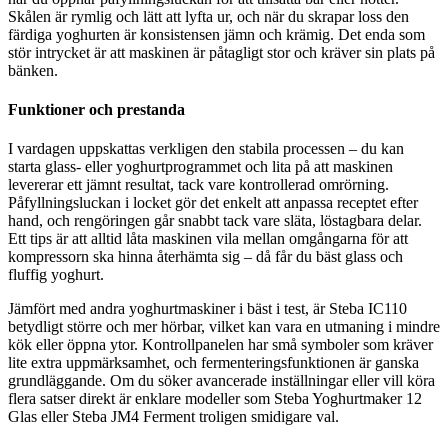
Skålen är rymlig och lätt att lyfta ur, och när du skrapar loss den
färdiga yoghurten är konsistensen jämn och krämig. Det enda som
stör intrycket är att maskinen är påtagligt stor och kräver sin plats på
bänken.
Funktioner och prestanda
I vardagen uppskattas verkligen den stabila processen – du kan
starta glass- eller yoghurtprogrammet och lita på att maskinen
levererar ett jämnt resultat, tack vare kontrollerad omrörning.
Påfyllningsluckan i locket gör det enkelt att anpassa receptet efter
hand, och rengöringen går snabbt tack vare släta, löstagbara delar.
Ett tips är att alltid låta maskinen vila mellan omgångarna för att
kompressorn ska hinna återhämta sig – då får du bäst glass och
fluffig yoghurt.
Jämfört med andra yoghurtmaskiner i bäst i test, är Steba IC110
betydligt större och mer hörbar, vilket kan vara en utmaning i mindre
kök eller öppna ytor. Kontrollpanelen har små symboler som kräver
lite extra uppmärksamhet, och fermenteringsfunktionen är ganska
grundläggande. Om du söker avancerade inställningar eller vill köra
flera satser direkt är enklare modeller som Steba Yoghurtmaker 12
Glas eller Steba JM4 Ferment troligen smidigare val.