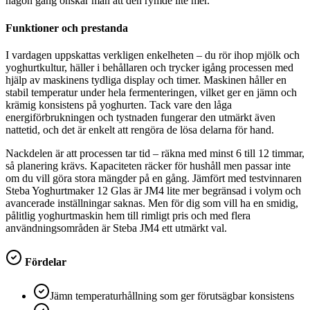
någon gång önskar man att den rymde lite mer.
Funktioner och prestanda
I vardagen uppskattas verkligen enkelheten – du rör ihop mjölk och
yoghurtkultur, häller i behållaren och trycker igång processen med
hjälp av maskinens tydliga display och timer. Maskinen håller en
stabil temperatur under hela fermenteringen, vilket ger en jämn och
krämig konsistens på yoghurten. Tack vare den låga
energiförbrukningen och tystnaden fungerar den utmärkt även
nattetid, och det är enkelt att rengöra de lösa delarna för hand.
Nackdelen är att processen tar tid – räkna med minst 6 till 12 timmar,
så planering krävs. Kapaciteten räcker för hushåll men passar inte
om du vill göra stora mängder på en gång. Jämfört med testvinnaren
Steba Yoghurtmaker 12 Glas är JM4 lite mer begränsad i volym och
avancerade inställningar saknas. Men för dig som vill ha en smidig,
pålitlig yoghurtmaskin hem till rimligt pris och med flera
användningsområden är Steba JM4 ett utmärkt val.
Fördelar
Jämn temperaturhållning som ger förutsägbar konsistens