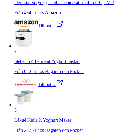
liter total volym; justerbar temperatur 20–55 °C, JM 3
Från
434
kr hos
Amazon
Till butik
2
Steba Jm4 Ferment Yoghurtmaskin
Från
952
kr hos
Bagaren och kocken
Till butik
3
Lékué Kefir & Yoghurt Maker
Från
287
kr hos
Bagaren och kocken