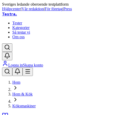
Sveriges ledande oberoende testplattform
Hjälpcenter
|
Vår redaktion
|
För företag
|
Press
Testra
.
Tester
Kategorier
Så testar vi
Om oss
Logga in
Skapa konto
Hem
Hem & Kök
Köksmaskiner