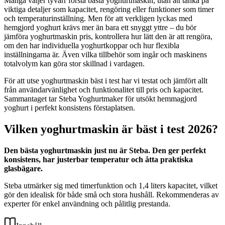
Många väljer tyvärr första bästa yoghurtmaskin, utan att tänka på
viktiga detaljer som kapacitet, rengöring eller funktioner som timer
och temperaturinställning. Men för att verkligen lyckas med
hemgjord yoghurt krävs mer än bara ett snyggt yttre – du bör
jämföra yoghurtmaskin pris, kontrollera hur lätt den är att rengöra,
om den har individuella yoghurtkoppar och hur flexibla
inställningarna är. Även vilka tillbehör som ingår och maskinens
totalvolym kan göra stor skillnad i vardagen.
För att utse yoghurtmaskin bäst i test har vi testat och jämfört allt
från användarvänlighet och funktionalitet till pris och kapacitet.
Sammantaget tar Steba Yoghurtmaker för utsökt hemmagjord
yoghurt i perfekt konsistens förstaplatsen.
Vilken yoghurtmaskin är bäst i test 2026?
Den bästa yoghurtmaskin just nu är Steba. Den ger perfekt
konsistens, har justerbar temperatur och åtta praktiska
glasbägare.
Steba utmärker sig med timerfunktion och 1,4 liters kapacitet, vilket
gör den idealisk för både små och stora hushåll. Rekommenderas av
experter för enkel användning och pålitlig prestanda.