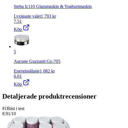
Steba Ic110 Glassmaskin & Yoghurtmaskin
Lyxigaste valet
1 793
kr
7.51
Köp
5
Aucune Guzzanti Gz-705
Energisnålaste
1 082
kr
6.61
Köp
Detaljerade produktrecensioner
#
1
Bäst i test
8.91
/10