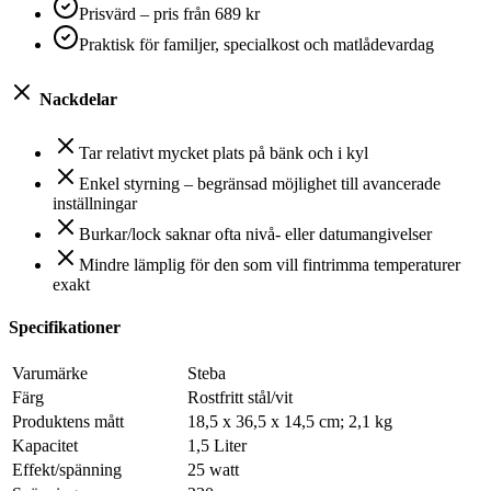
Prisvärd – pris från 689 kr
Praktisk för familjer, specialkost och matlådevardag
Nackdelar
Tar relativt mycket plats på bänk och i kyl
Enkel styrning – begränsad möjlighet till avancerade
inställningar
Burkar/lock saknar ofta nivå- eller datumangivelser
Mindre lämplig för den som vill fintrimma temperaturer
exakt
Specifikationer
Varumärke
‎Steba
Färg
‎Rostfritt stål/vit
Produktens mått
‎18,5 x 36,5 x 14,5 cm; 2,1 kg
Kapacitet
‎1,5 Liter
Effekt/spänning
‎25 watt