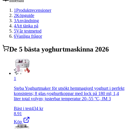
Innehåll
1
Produktrecensioner
2
Köpguide
3
Användning
4
Att tänka på
5
Vår testmetod
6
Vanliga frågor
De
5
bästa
yoghurtmaskin
na 2026
1
Steba Yoghurtmaker för utsökt hemmagjord yoghurt i perfekt
konsistens; 8 glas-yoghurtkoppar med lock på 180 ml; 1,4
liter total volym; justerbar temperatur 20–55 °C, JM 3
Bäst i test
434
kr
8.91
Köp