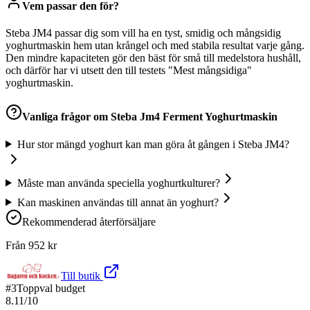
Vem passar den för?
Steba JM4 passar dig som vill ha en tyst, smidig och mångsidig
yoghurtmaskin hem utan krångel och med stabila resultat varje gång.
Den mindre kapaciteten gör den bäst för små till medelstora hushåll,
och därför har vi utsett den till testets "Mest mångsidiga"
yoghurtmaskin.
Vanliga frågor om
Steba Jm4 Ferment Yoghurtmaskin
Hur stor mängd yoghurt kan man göra åt gången i Steba JM4?
Måste man använda speciella yoghurtkulturer?
Kan maskinen användas till annat än yoghurt?
Rekommenderad återförsäljare
Från
952
kr
Till butik
#
3
Toppval budget
8.11
/10