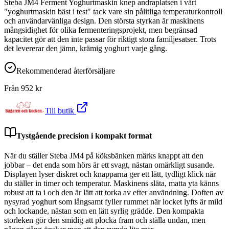
Steba JM4 Ferment Yoghurtmaskin knep andraplatsen i vårt
"yoghurtmaskin bäst i test" tack vare sin pålitliga temperaturkontroll
och användarvänliga design. Den största styrkan är maskinens
mångsidighet för olika fermenteringsprojekt, men begränsad
kapacitet gör att den inte passar för riktigt stora familjesatser. Trots
det levererar den jämn, krämig yoghurt varje gång.
Rekommenderad återförsäljare
Från
952
kr
Till butik
Tystgående precision i kompakt format
När du ställer Steba JM4 på köksbänken märks knappt att den
jobbar – det enda som hörs är ett svagt, nästan omärkligt susande.
Displayen lyser diskret och knapparna ger ett lätt, tydligt klick när
du ställer in timer och temperatur. Maskinens släta, matta yta känns
robust att ta i och den är lätt att torka av efter användning. Doften av
nysyrad yoghurt som långsamt fyller rummet när locket lyfts är mild
och lockande, nästan som en lätt syrlig grädde. Den kompakta
storleken gör den smidig att plocka fram och ställa undan, men