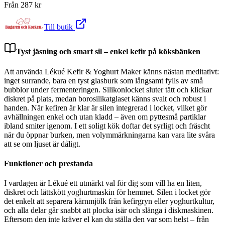
Från
287
kr
Till butik
Tyst jäsning och smart sil – enkel kefir på köksbänken
Att använda Lékué Kefir & Yoghurt Maker känns nästan meditativt:
inget surrande, bara en tyst glasburk som långsamt fylls av små
bubblor under fermenteringen. Silikonlocket sluter tätt och klickar
diskret på plats, medan borosilikatglaset känns svalt och robust i
handen. När kefiren är klar är silen integrerad i locket, vilket gör
avhällningen enkel och utan kladd – även om pyttesmå partiklar
ibland smiter igenom. I ett soligt kök doftar det syrligt och fräscht
när du öppnar burken, men volymmärkningarna kan vara lite svåra
att se om ljuset är dåligt.
Funktioner och prestanda
I vardagen är Lékué ett utmärkt val för dig som vill ha en liten,
diskret och lättskött yoghurtmaskin för hemmet. Silen i locket gör
det enkelt att separera kärnmjölk från kefirgryn eller yoghurtkultur,
och alla delar går snabbt att plocka isär och slänga i diskmaskinen.
Eftersom den inte kräver el kan du ställa den var som helst – från