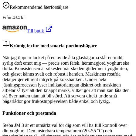
Rekommenderad återförsäljare
Från
434
kr
Till butik
Krämig textur med smarta portionsbägare
När jag öppnar locket på en av de åtta glasbägarna slår en mild,
syrlig doft emot mig — precis som färsk, hemmagjord yoghurt ska
dofta. Konsistensen är silkeslen när skeden glider ner i yoghurten,
och glaset känns svalt och robust i handen. Maskinens rostfria
detaljer ger ett rent intryck på köksbänken. Under hela
jäsningsprocessen lyser indikatorlampan diskret och maskinen
arbetar så tyst att den knappt märks, vilket gör att man kan låta den
stå över natten utan att bli störd. Att servera direkt ur de små
bägarlådor gör frukostupplevelsen både enkel och lyxig.
Funktioner och prestanda
Steba JM 3 är ett utmärkt val för dig som vill ha full kontroll över
din yoghurt. Den justerbara temperaturen (20–55 °C) och