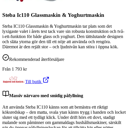
Steba Ic110 Glassmaskin & Yoghurtmaskin
Steba IC110 Glassmaskin & Yoghurtmaskin tar plats som det
lyxigaste valet i årets test tack vare sin robusta konstruktion och två-
i-ett-funktion för både glass och yoghurt. Den tättslutande designen
och släta ytorna gör den till ett nöje att använda och rengöra.
Däremot är den rejält stor – och ljudnivån kan störa i öppna kök.
Rekommenderad återförsäljare
Från
1 793
kr
Till butik
Massiv närvaro med smidig påfyllning
Att använda Steba IC110 känns som att bemästra ett riktigt
köksredskap – den matta, svala ytan känns trygg i handen och locket
sluter sig med ett tydligt klick. Under drift hörs ett dovt, stadigt
malande som påminner om gammaldags hushållsmaskiner, särskilt
när du öppnar påfyllningsluckan för att tillsätta bär eller nötter.