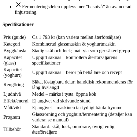
Fermenteringsdelen upplevs mer “basnivå” än avancerad
finjustering
Specifikationer
Pris (guide)
Ca 1 793 kr (kan variera mellan återförsäljare)
Kategori
Kombinerad glassmaskin & yoghurtmaskin
Byggkänsla
Stadig skål och lock; matt yta som ger säkert grepp
Kapacitet
Uppgift saknas – kontrollera återförsäljarens
(glass)
specifikationer
Kapacitet
Uppgift saknas – beror på behållare och recept
(yoghurt)
Släta, löstagbara delar; handdisk rekommenderas för
Rengöring
lång livslängd
Ljudnivå
Medel – märks i tysta, öppna kök
Effekt/energi
Ej angivet vid skrivande stund
Mått/vikt
Ej angivet – maskinen tar tydligt bänkutrymme
Glassrörning och yoghurt/fermentering (detaljer kan
Program
variera; se manual)
Standard: skål, lock, omrörare; övrigt enligt
Tillbehör
återförsäljare