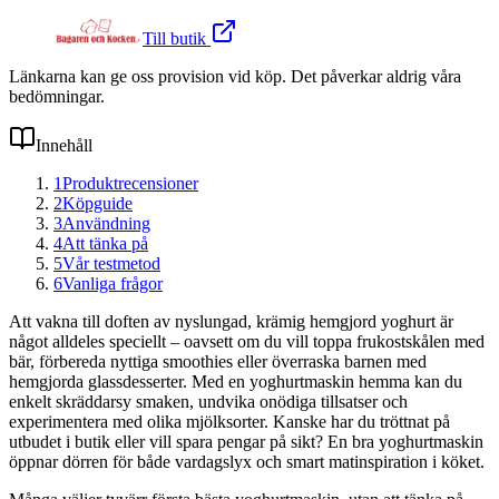
Till butik
Länkarna kan ge oss provision vid köp. Det påverkar aldrig våra
bedömningar.
Innehåll
1
Produktrecensioner
2
Köpguide
3
Användning
4
Att tänka på
5
Vår testmetod
6
Vanliga frågor
Att vakna till doften av nyslungad, krämig hemgjord yoghurt är
något alldeles speciellt – oavsett om du vill toppa frukostskålen med
bär, förbereda nyttiga smoothies eller överraska barnen med
hemgjorda glassdesserter. Med en yoghurtmaskin hemma kan du
enkelt skräddarsy smaken, undvika onödiga tillsatser och
experimentera med olika mjölksorter. Kanske har du tröttnat på
utbudet i butik eller vill spara pengar på sikt? En bra yoghurtmaskin
öppnar dörren för både vardagslyx och smart matinspiration i köket.