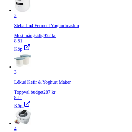
2
Steba Jm4 Ferment Yoghurtmaskin
Mest mångsidig
952
kr
8.51
Köp
3
Lékué Kefir & Yoghurt Maker
Toppval budget
287
kr
8.11
Köp
4