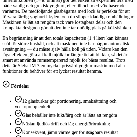
timerfunktionen (1–48 timmar) gör det enkelt att experimentera med
både vanlig och grekisk yoghurt, eller till och med växtbaserade
varianter. De medföljande glasbägarna med lock är perfekta för att
förvara färdig yoghurt i kylen, och du slipper kladdiga omhällningar.
Maskinen är lätt att rengöra tack vare löstagbara delar och den
kompakta designen gör att den inte tar onödig plats på köksbänken.
En begränsning är att den totala kapaciteten (1,4 liter) kan kännas
snål för större hushåll, och att maskinen inte har någon automatisk
avstängning — du måste själv hålla koll på tiden. Vidare kan den
låga effekten göra att kall mjölk tar längre tid att bli klar, så det är
smart att använda rumstempererad mjölk för bästa resultat. Trots
detta är Steba JM 3 en mycket prisvärd yoghurtmaskin med alla
funktioner du behöver för ett lyckat resultat hemma.
Fördelar
12 glasburkar gör portionering, smaksättning och
veckoprepp enkelt
Glas behåller inte lukt/färg och är lätta att rengöra
Nästan ljudlös drift och låg energiförbrukning
Konsekvent, jämn värme ger förutsägbara resultat