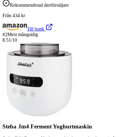
Rekommenderad återförsäljare
Från
434
kr
Till butik
#
2
Mest mångsidig
8.51
/10
Steba Jm4 Ferment Yoghurtmaskin