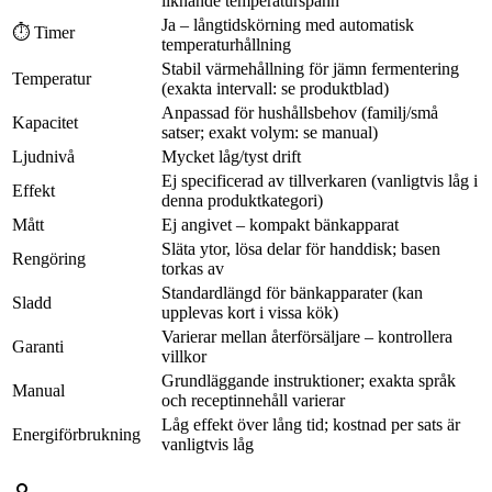
liknande temperaturspann
Ja – långtidskörning med automatisk
⏱ Timer
temperaturhållning
Stabil värmehållning för jämn fermentering
Temperatur
(exakta intervall: se produktblad)
Anpassad för hushållsbehov (familj/små
Kapacitet
satser; exakt volym: se manual)
Ljudnivå
Mycket låg/tyst drift
Ej specificerad av tillverkaren (vanligtvis låg i
Effekt
denna produktkategori)
Mått
Ej angivet – kompakt bänkapparat
Släta ytor, lösa delar för handdisk; basen
Rengöring
torkas av
Standardlängd för bänkapparater (kan
Sladd
upplevas kort i vissa kök)
Varierar mellan återförsäljare – kontrollera
Garanti
villkor
Grundläggande instruktioner; exakta språk
Manual
och receptinnehåll varierar
Låg effekt över lång tid; kostnad per sats är
Energiförbrukning
vanligtvis låg