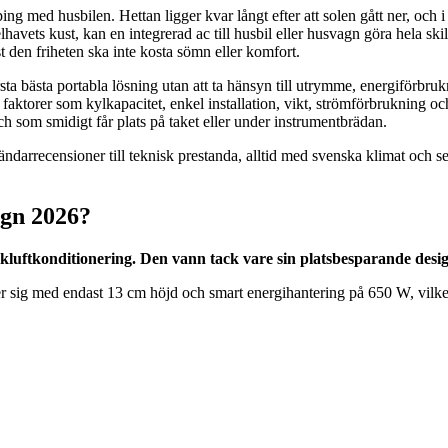
ping med husbilen. Hettan ligger kvar långt efter att solen gått ner, oc
havets kust, kan en integrerad ac till husbil eller husvagn göra hela s
t den friheten ska inte kosta sömn eller komfort.
örsta bästa portabla lösning utan att ta hänsyn till utrymme, energiförbrukn
faktorer som kylkapacitet, enkel installation, vikt, strömförbrukning och 
ch som smidigt får plats på taket eller under instrumentbrädan.
ändarrecensioner till teknisk prestanda, alltid med svenska klimat och
agn 2026?
kluftkonditionering. Den vann tack vare sin platsbesparande design
rker sig med endast 13 cm höjd och smart energihantering på 650 W, vil