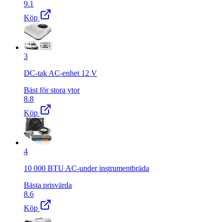
9.1
Köp
3
DC-tak AC-enhet 12 V
Bäst för stora ytor
8.8
Köp
4
10 000 BTU AC-under instrumentbräda
Bästa prisvärda
8.6
Köp