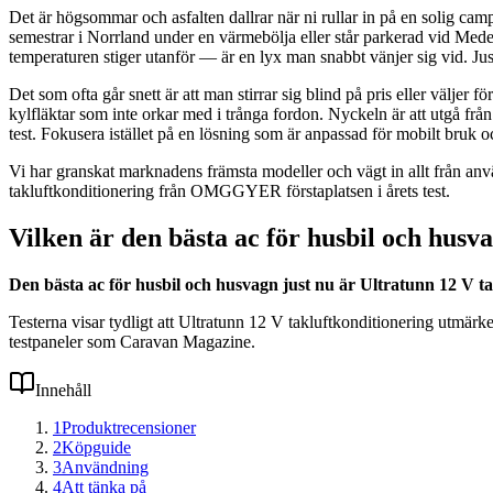
Det är högsommar och asfalten dallrar när ni rullar in på en solig cam
semestrar i Norrland under en värmebölja eller står parkerad vid Medel
temperaturen stiger utanför — är en lyx man snabbt vänjer sig vid. Jus
Det som ofta går snett är att man stirrar sig blind på pris eller väljer f
kylfläktar som inte orkar med i trånga fordon. Nyckeln är att utgå från 
test. Fokusera istället på en lösning som är anpassad för mobilt bruk o
Vi har granskat marknadens främsta modeller och vägt in allt från anv
takluftkonditionering från OMGGYER förstaplatsen i årets test.
Vilken är den bästa ac för husbil och husv
Den bästa ac för husbil och husvagn just nu är Ultratunn 12 V ta
Testerna visar tydligt att Ultratunn 12 V takluftkonditionering utmä
testpaneler som Caravan Magazine.
Innehåll
1
Produktrecensioner
2
Köpguide
3
Användning
4
Att tänka på