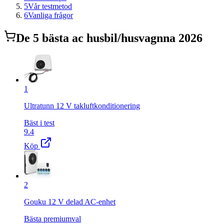
5
Vår testmetod
6
Vanliga frågor
De
5
bästa
ac husbil/husvagn
na 2026
1
Ultratunn 12 V takluftkonditionering
Bäst i test
9.4
Köp
2
Gouku 12 V delad AC-enhet
Bästa premiumval