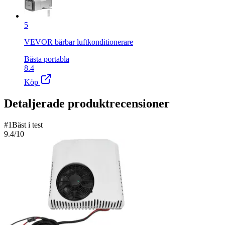
5
VEVOR bärbar luftkonditionerare
Bästa portabla
8.4
Köp
Detaljerade produktrecensioner
#
1
Bäst i test
9.4
/10