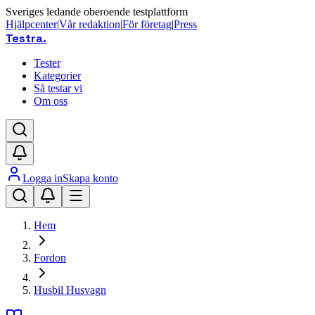
Sveriges ledande oberoende testplattform
Hjälpcenter
|
Vår redaktion
|
För företag
|
Press
Testra
.
Tester
Kategorier
Så testar vi
Om oss
Logga in
Skapa konto
Hem
Fordon
Husbil Husvagn