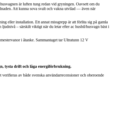
h i husvagnen är luften tung redan vid gryningen. Oavsett om du
killnaden. Att kunna sova svalt och vakna utvilad — även när
ing eller installation. Ett annat missgrepp är att förlita sig på gamla
ljudnivå – särskilt viktigt när du letar efter ac husbil/husvagn bäst i
 semestervanor i åtanke. Sammantaget tar Ultratunn 12 V
, tysta drift och låga energiförbrukning.
ket verifieras av både svenska användarrecensioner och oberoende