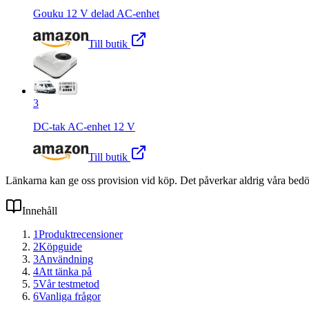
Gouku 12 V delad AC-enhet
Till butik
3
DC-tak AC-enhet 12 V
Till butik
Länkarna kan ge oss provision vid köp. Det påverkar aldrig våra bed
Innehåll
1
Produktrecensioner
2
Köpguide
3
Användning
4
Att tänka på
5
Vår testmetod
6
Vanliga frågor