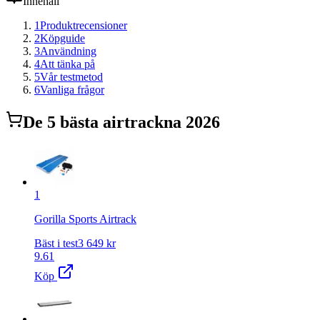
Innehåll
1
Produktrecensioner
2
Köpguide
3
Användning
4
Att tänka på
5
Vår testmetod
6
Vanliga frågor
De
5
bästa
airtrack
na 2026
1
Gorilla Sports Airtrack
Bäst i test
3 649
kr
9.61
Köp