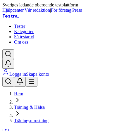
Sveriges ledande oberoende testplattform
Hjälpcenter
|
Vår redaktion
|
För företag
|
Press
Testra
.
Tester
Kategorier
Så testar vi
Om oss
Logga in
Skapa konto
Hem
Träning & Hälsa
Träningsutrustning