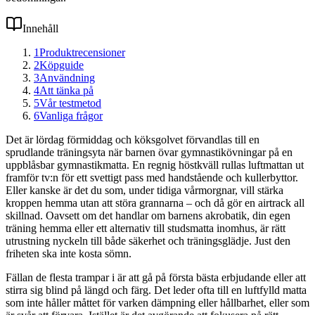
Innehåll
1
Produktrecensioner
2
Köpguide
3
Användning
4
Att tänka på
5
Vår testmetod
6
Vanliga frågor
Det är lördag förmiddag och köksgolvet förvandlas till en
sprudlande träningsyta när barnen övar gymnastikövningar på en
uppblåsbar gymnastikmatta. En regnig höstkväll rullas luftmattan ut
framför tv:n för ett svettigt pass med handstående och kullerbyttor.
Eller kanske är det du som, under tidiga vårmorgnar, vill stärka
kroppen hemma utan att störa grannarna – och då gör en airtrack all
skillnad. Oavsett om det handlar om barnens akrobatik, din egen
träning hemma eller ett alternativ till studsmatta inomhus, är rätt
utrustning nyckeln till både säkerhet och träningsglädje. Just den
friheten ska inte kosta sömn.
Fällan de flesta trampar i är att gå på första bästa erbjudande eller att
stirra sig blind på längd och färg. Det leder ofta till en luftfylld matta
som inte håller måttet för varken dämpning eller hållbarhet, eller som