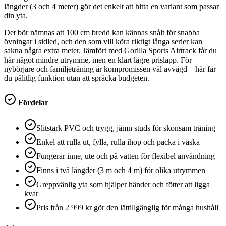
längder (3 och 4 meter) gör det enkelt att hitta en variant som passar
din yta.
Det bör nämnas att 100 cm bredd kan kännas snålt för snabba
övningar i sidled, och den som vill köra riktigt långa serier kan
sakna några extra meter. Jämfört med Gorilla Sports Airtrack får du
här något mindre utrymme, men en klart lägre prislapp. För
nybörjare och familjeträning är kompromissen väl avvägd – här får
du pålitlig funktion utan att spräcka budgeten.
Fördelar
Slitstark PVC och trygg, jämn studs för skonsam träning
Enkel att rulla ut, fylla, rulla ihop och packa i väska
Fungerar inne, ute och på vatten för flexibel användning
Finns i två längder (3 m och 4 m) för olika utrymmen
Greppvänlig yta som hjälper händer och fötter att ligga
kvar
Pris från 2 999 kr gör den lättillgänglig för många hushåll