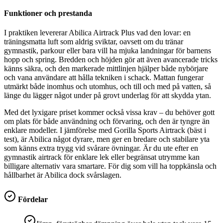
Funktioner och prestanda
I praktiken levererar Abilica Airtrack Plus vad den lovar: en
träningsmatta luft som aldrig sviktar, oavsett om du tränar
gymnastik, parkour eller bara vill ha mjuka landningar för barnens
hopp och spring. Bredden och höjden gör att även avancerade tricks
känns säkra, och den markerade mittlinjen hjälper både nybörjare
och vana användare att hålla tekniken i schack. Mattan fungerar
utmärkt både inomhus och utomhus, och till och med på vatten, så
länge du lägger något under på grovt underlag för att skydda ytan.
Med det lyxigare priset kommer också vissa krav – du behöver gott
om plats för både användning och förvaring, och den är tyngre än
enklare modeller. I jämförelse med Gorilla Sports Airtrack (bäst i
test), är Abilica något dyrare, men ger en bredare och stabilare yta
som känns extra trygg vid svårare övningar. Är du ute efter en
gymnastik airtrack för enklare lek eller begränsat utrymme kan
billigare alternativ vara smartare. För dig som vill ha toppkänsla och
hållbarhet är Abilica dock svårslagen.
Fördelar