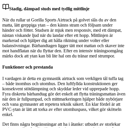
Stadig, dämpad studs med tydlig mittlinje
När du rullar ut Gorilla Sports Airtrack på golvet slås du av den
matta, lätt greppiga ytan – den känns stram och följsam under
händer och fötter. Studsen är mjuk men responsiv, med ett dämpat,
nästan viskande ljud när du landar efter ett hopp. Mittlinjen är
markerad och hjälper dig att hålla riktning under volter eller
balansövningar. Bärhandtagen ligger tätt mot mattan och skaver inte
mot handflatan när du flyttar den. Efter en intensiv träningsomgång
märks dock att ytan kan bli lite hal om du tränar med strumpor.
Funktioner och prestanda
I vardagen är detta en gymnastik airtrack som verkligen tål tuffa tag
– både inomhus och utomhus. Den luftfyllda konstruktionen ger
konsekvent stötdämpning och skyddar leder vid upprepade hopp.
Fyra diskreta bärhandtag gör det enkelt att flytta träningsmattan även
när den är fullpumpad, och mittmarkeringen hjälper både nybörjare
och vana gymnaster att repetera teknik säkert. En klar fördel är att
PVC-ytan är lätt att torka av efter utomhuspass, vilket gör skötseln
enkel.
Det finns några begränsningar att ha i åtanke: utbudet av storlekar