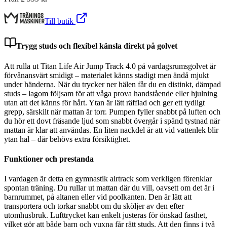
Till butik
Trygg studs och flexibel känsla direkt på golvet
Att rulla ut Titan Life Air Jump Track 4.0 på vardagsrumsgolvet är
förvånansvärt smidigt – materialet känns stadigt men ändå mjukt
under händerna. När du trycker ner hälen får du en distinkt, dämpad
studs – lagom följsam för att våga prova handstående eller hjulning
utan att det känns för hårt. Ytan är lätt räfflad och ger ett tydligt
grepp, särskilt när mattan är torr. Pumpen fyller snabbt på luften och
du hör ett dovt fräsande ljud som snabbt övergår i spänd tystnad när
mattan är klar att användas. En liten nackdel är att vid vattenlek blir
ytan hal – där behövs extra försiktighet.
Funktioner och prestanda
I vardagen är detta en gymnastik airtrack som verkligen förenklar
spontan träning. Du rullar ut mattan där du vill, oavsett om det är i
barnrummet, på altanen eller vid poolkanten. Den är lätt att
transportera och torkar snabbt om du sköljer av den efter
utomhusbruk. Lufttrycket kan enkelt justeras för önskad fasthet,
vilket gör att både barn och vuxna får rätt studs. Att den finns i två