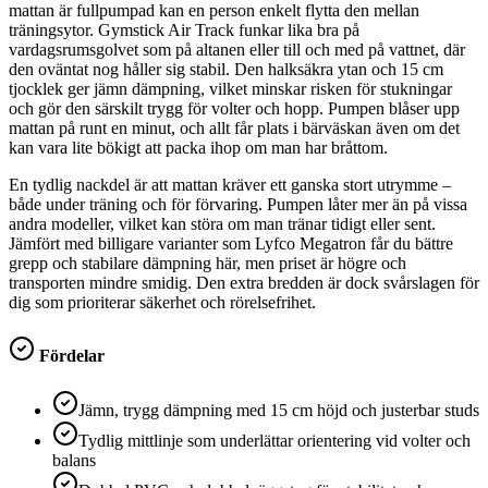
mattan är fullpumpad kan en person enkelt flytta den mellan
träningsytor. Gymstick Air Track funkar lika bra på
vardagsrumsgolvet som på altanen eller till och med på vattnet, där
den oväntat nog håller sig stabil. Den halksäkra ytan och 15 cm
tjocklek ger jämn dämpning, vilket minskar risken för stukningar
och gör den särskilt trygg för volter och hopp. Pumpen blåser upp
mattan på runt en minut, och allt får plats i bärväskan även om det
kan vara lite bökigt att packa ihop om man har bråttom.
En tydlig nackdel är att mattan kräver ett ganska stort utrymme –
både under träning och för förvaring. Pumpen låter mer än på vissa
andra modeller, vilket kan störa om man tränar tidigt eller sent.
Jämfört med billigare varianter som Lyfco Megatron får du bättre
grepp och stabilare dämpning här, men priset är högre och
transporten mindre smidig. Den extra bredden är dock svårslagen för
dig som prioriterar säkerhet och rörelsefrihet.
Fördelar
Jämn, trygg dämpning med 15 cm höjd och justerbar studs
Tydlig mittlinje som underlättar orientering vid volter och
balans