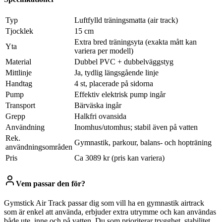
Typ
Luftfylld träningsmatta (air track)
Tjocklek
15 cm
Extra bred träningsyta (exakta mått kan
Yta
variera per modell)
Material
Dubbel PVC + dubbelväggstyg
Mittlinje
Ja, tydlig längsgående linje
Handtag
4 st, placerade på sidorna
Pump
Effektiv elektrisk pump ingår
Transport
Bärväska ingår
Grepp
Halkfri ovansida
Användning
Inomhus/utomhus; stabil även på vatten
Rek.
Gymnastik, parkour, balans- och hopträning
användningsområden
Pris
Ca 3089 kr (pris kan variera)
Vem passar den för?
Gymstick Air Track passar dig som vill ha en gymnastik airtrack
som är enkel att använda, erbjuder extra utrymme och kan användas
både ute, inne och på vatten. Du som prioriterar trygghet, stabilitet