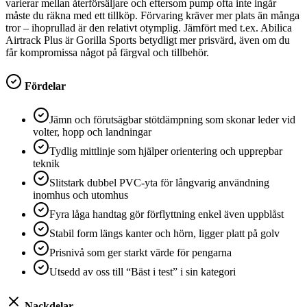
varierar mellan återförsäljare och eftersom pump ofta inte ingår
måste du räkna med ett tillköp. Förvaring kräver mer plats än många
tror – ihoprullad är den relativt otymplig. Jämfört med t.ex. Abilica
Airtrack Plus är Gorilla Sports betydligt mer prisvärd, även om du
får kompromissa något på färgval och tillbehör.
Fördelar
Jämn och förutsägbar stötdämpning som skonar leder vid
volter, hopp och landningar
Tydlig mittlinje som hjälper orientering och upprepbar
teknik
Slitstark dubbel PVC-yta för långvarig användning
inomhus och utomhus
Fyra låga handtag gör förflyttning enkel även uppblåst
Stabil form längs kanter och hörn, ligger platt på golv
Prisnivå som ger starkt värde för pengarna
Utsedd av oss till “Bäst i test” i sin kategori
Nackdelar