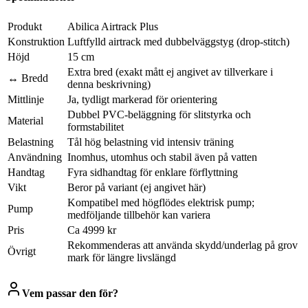
Produkt
Abilica Airtrack Plus
Konstruktion
Luftfylld airtrack med dubbelväggstyg (drop-stitch)
Höjd
15 cm
Extra bred (exakt mått ej angivet av tillverkare i
↔ Bredd
denna beskrivning)
Mittlinje
Ja, tydligt markerad för orientering
Dubbel PVC-beläggning för slitstyrka och
Material
formstabilitet
Belastning
Tål hög belastning vid intensiv träning
Användning
Inomhus, utomhus och stabil även på vatten
Handtag
Fyra sidhandtag för enklare förflyttning
Vikt
Beror på variant (ej angivet här)
Kompatibel med högflödes elektrisk pump;
Pump
medföljande tillbehör kan variera
Pris
Ca 4999 kr
Rekommenderas att använda skydd/underlag på grov
Övrigt
mark för längre livslängd
Vem passar den för?