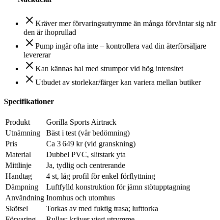
Kräver mer förvaringsutrymme än många förväntar sig när
den är ihoprullad
Pump ingår ofta inte – kontrollera vad din återförsäljare
levererar
Kan kännas hal med strumpor vid hög intensitet
Utbudet av storlekar/färger kan variera mellan butiker
Specifikationer
Produkt
Gorilla Sports Airtrack
Utnämning
Bäst i test (vår bedömning)
Pris
Ca 3 649 kr (vid granskning)
Material
Dubbel PVC, slitstark yta
Mittlinje
Ja, tydlig och centrerande
Handtag
4 st, låg profil för enkel förflyttning
Dämpning
Luftfylld konstruktion för jämn stötupptagning
Användning
Inomhus och utomhus
Skötsel
Torkas av med fuktig trasa; lufttorka
Förvaring
Rullas; kräver visst utrymme