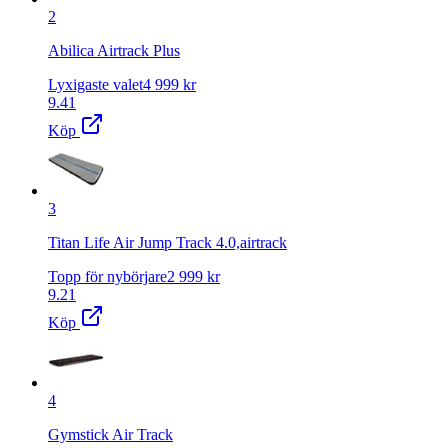
2
Abilica Airtrack Plus
Lyxigaste valet
4 999
kr
9.41
Köp
3
Titan Life Air Jump Track 4.0,airtrack
Topp för nybörjare
2 999
kr
9.21
Köp
4
Gymstick Air Track