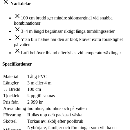
Nackdelar
100 cm bredd ger mindre sidomarginal vid snabba
kombinationer
3–4 m längd begränsar riktigt långa tumblingsserier
Ytan blir halare när den är blöt; kräver extra försiktighet
på vatten
Luft behöver ibland efterfyllas vid temperaturväxlingar
Specifikationer
Material
Tålig PVC
Längder
3 m eller 4 m
↔ Bredd
100 cm
Tjocklek
Uppgift saknas
Pris från
2 999 kr
Användning
Inomhus, utomhus och på vatten
Förvaring
Rullas upp och packas i väska
Skötsel
Torkas av; skölj efter poolbruk
Nybörjare, familjer och föreningar som vill ha en