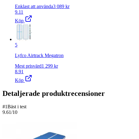
Enklast att använda
3 089
kr
9.11
Köp
5
Lyfco Airtrack Megatron
Mest prisvärd
1 299
kr
8.91
Köp
Detaljerade produktrecensioner
#
1
Bäst i test
9.61
/10