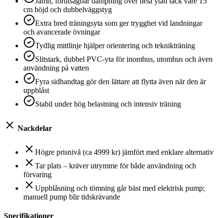
Jämn, förutsägbar dämpning över hela ytan tack vare 15
cm höjd och dubbelväggstyg
Extra bred träningsyta som ger trygghet vid landningar
och avancerade övningar
Tydlig mittlinje hjälper orientering och teknikträning
Slitstark, dubbel PVC-yta för inomhus, utomhus och även
användning på vatten
Fyra sidhandtag gör den lättare att flytta även när den är
uppblåst
Stabil under hög belastning och intensiv träning
Nackdelar
Högre prisnivå (ca 4999 kr) jämfört med enklare alternativ
Tar plats – kräver utrymme för både användning och
förvaring
Uppblåsning och tömning går bäst med elektrisk pump;
manuell pump blir tidskrävande
Specifikationer