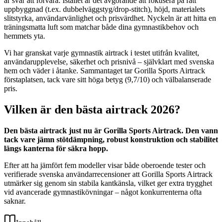
är svår att förvara. Istället är det avgörande att fokusera på rätt
uppbyggnad (t.ex. dubbelväggstyg/drop-stitch), höjd, materialets
slitstyrka, användarvänlighet och prisvärdhet. Nyckeln är att hitta en
träningsmatta luft som matchar både dina gymnastikbehov och
hemmets yta.
Vi har granskat varje gymnastik airtrack i testet utifrån kvalitet,
användarupplevelse, säkerhet och prisnivå – självklart med svenska
hem och väder i åtanke. Sammantaget tar Gorilla Sports Airtrack
förstaplatsen, tack vare sitt höga betyg (9,7/10) och välbalanserade
pris.
Vilken är den bästa airtrack 2026?
Den bästa airtrack just nu är Gorilla Sports Airtrack. Den vann
tack vare jämn stötdämpning, robust konstruktion och stabilitet
längs kanterna för säkra hopp.
Efter att ha jämfört fem modeller visar både oberoende tester och
verifierade svenska användarrecensioner att Gorilla Sports Airtrack
utmärker sig genom sin stabila kantkänsla, vilket ger extra trygghet
vid avancerade gymnastikövningar – något konkurrenterna ofta
saknar.