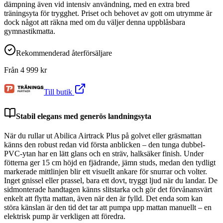
dämpning även vid intensiv användning, med en extra bred
träningsyta för trygghet. Priset och behovet av gott om utrymme är
dock något att räkna med om du väljer denna uppblåsbara
gymnastikmatta.
Rekommenderad återförsäljare
Från
4 999
kr
Till butik
Stabil elegans med generös landningsyta
När du rullar ut Abilica Airtrack Plus på golvet eller gräsmattan
känns den robust redan vid första anblicken – den tunga dubbel-
PVC-ytan har en lätt glans och en sträv, halksäker finish. Under
fötterna ger 15 cm höjd en fjädrande, jämn studs, medan den tydligt
markerade mittlinjen blir ett visuellt ankare för snurrar och volter.
Inget gnissel eller prassel, bara ett dovt, tryggt ljud när du landar. De
sidmonterade handtagen känns slitstarka och gör det förvånansvärt
enkelt att flytta mattan, även när den är fylld. Det enda som kan
störa känslan är den tid det tar att pumpa upp mattan manuellt – en
elektrisk pump är verkligen att föredra.