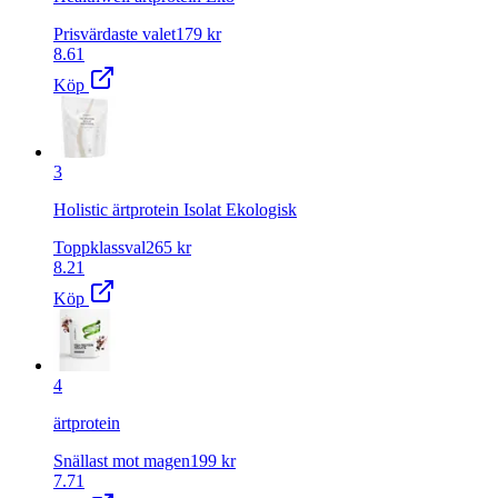
Prisvärdaste valet
179
kr
8.61
Köp
3
Holistic ärtprotein Isolat Ekologisk
Toppklassval
265
kr
8.21
Köp
4
ärtprotein
Snällast mot magen
199
kr
7.71