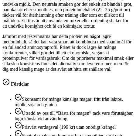
undvika mjölk. Den neutrala smaken gör det enkelt att blanda i gröt,
pannkakor eller smoothies, och proteininnehållet (22–25 g/portion)
räcker väl för återhämtning efter träning eller som ett tillskott till
måltiden. Ett tips är att använda en mixer eller ordentlig shaker för
att undvika kornighet och få en krämigare textur.
Jämfört med testvinnarna har detta protein en något lägre
metioninhalt, så det kan vara smart att kombinera med spannmål för
en fulländad aminosyraprofil. Priset är dock lägre än många
konkurrenter, vilket gör det till ett ekonomiskt, veganskt
proteinpulver för vardagsbruk. Om du prioriterar maximal smak eller
silkeslen konsistens finns det alternativ som levererar mer, men för
dig med känslig mage är det svårt att hitta ett snällare val.
Fördelar
Skonsamt för många känsliga magar; fritt från laktos,
mjölk, soja och gluten
Utsedd av oss till “Bästa för magen” tack vare förutsägbar,
lugn känsla vid användning
Prisvärt vardagsval (199 kr) utan onödigt krångel
Neutral smak som fungerar bra i smoothies, gröt och