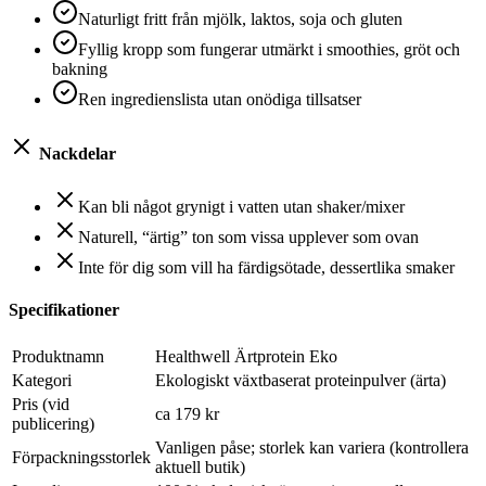
Naturligt fritt från mjölk, laktos, soja och gluten
Fyllig kropp som fungerar utmärkt i smoothies, gröt och
bakning
Ren ingredienslista utan onödiga tillsatser
Nackdelar
Kan bli något grynigt i vatten utan shaker/mixer
Naturell, “ärtig” ton som vissa upplever som ovan
Inte för dig som vill ha färdigsötade, dessertlika smaker
Specifikationer
Produktnamn
Healthwell Ärtprotein Eko
Kategori
Ekologiskt växtbaserat proteinpulver (ärta)
Pris (vid
ca 179 kr
publicering)
Vanligen påse; storlek kan variera (kontrollera
Förpackningsstorlek
aktuell butik)