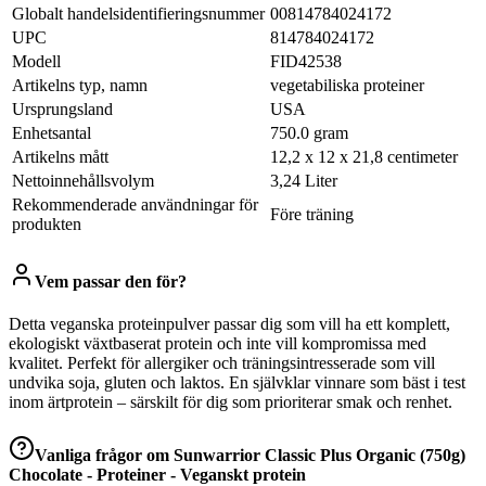
Globalt handelsidentifieringsnummer
00814784024172
UPC
814784024172
Modell
FID42538
Artikelns typ, namn
vegetabiliska proteiner
Ursprungsland
USA
Enhetsantal
750.0 gram
Artikelns mått
12,2 x 12 x 21,8 centimeter
Nettoinnehållsvolym
3,24 Liter
Rekommenderade användningar för
Före träning
produkten
Vem passar den för?
Detta veganska proteinpulver passar dig som vill ha ett komplett,
ekologiskt växtbaserat protein och inte vill kompromissa med
kvalitet. Perfekt för allergiker och träningsintresserade som vill
undvika soja, gluten och laktos. En självklar vinnare som bäst i test
inom ärtprotein – särskilt för dig som prioriterar smak och renhet.
Vanliga frågor om
Sunwarrior Classic Plus Organic (750g)
Chocolate - Proteiner - Veganskt protein