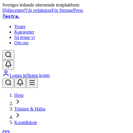
Sveriges ledande oberoende testplattform
Hjälpcenter
|
Vår redaktion
|
För företag
|
Press
Testra
.
Tester
Kategorier
Så testar vi
Om oss
Logga in
Skapa konto
Hem
Träning & Hälsa
Kosttillskott