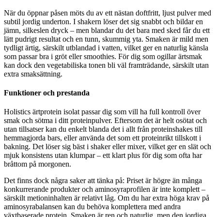
När du öppnar påsen möts du av ett nästan doftfritt, ljust pulver med
subtil jordig underton. I shakern löser det sig snabbt och bildar en
jämn, silkeslen dryck – men blandar du det bara med sked får du ett
lätt pudrigt resultat och en tunn, skummig yta. Smaken är mild men
tydligt ärtig, särskilt utblandad i vatten, vilket ger en naturlig känsla
som passar bra i gröt eller smoothies. För dig som ogillar ärtsmak
kan dock den vegetabiliska tonen bli väl framträdande, särskilt utan
extra smaksättning.
Funktioner och prestanda
Holistics ärtprotein isolat passar dig som vill ha full kontroll över
smak och sötma i ditt proteinpulver. Eftersom det är helt osötat och
utan tillsatser kan du enkelt blanda det i allt från proteinshakes till
hemmagjorda bars, eller använda det som ett proteinrikt tillskott i
bakning. Det löser sig bäst i shaker eller mixer, vilket ger en slät och
mjuk konsistens utan klumpar – ett klart plus för dig som ofta har
bråttom på morgonen.
Det finns dock några saker att tänka på: Priset är högre än många
konkurrerande produkter och aminosyraprofilen är inte komplett –
särskilt metioninhalten är relativt låg. Om du har extra höga krav på
aminosyrabalansen kan du behöva komplettera med andra
växtbaserade protein. Smaken är ren och naturlig, men den jordiga