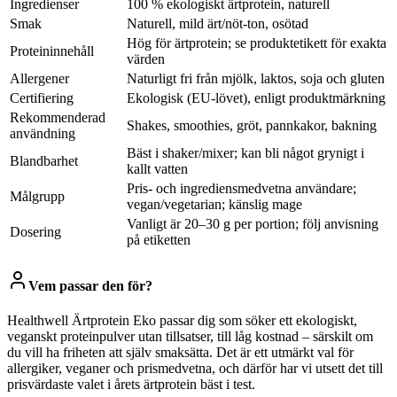
Ingredienser
100 % ekologiskt ärtprotein, naturell
Smak
Naturell, mild ärt/nöt-ton, osötad
Hög för ärtprotein; se produktetikett för exakta
Proteininnehåll
värden
Allergener
Naturligt fri från mjölk, laktos, soja och gluten
Certifiering
Ekologisk (EU-lövet), enligt produktmärkning
Rekommenderad
Shakes, smoothies, gröt, pannkakor, bakning
användning
Bäst i shaker/mixer; kan bli något grynigt i
Blandbarhet
kallt vatten
Pris- och ingrediensmedvetna användare;
Målgrupp
vegan/vegetarian; känslig mage
Vanligt är 20–30 g per portion; följ anvisning
Dosering
på etiketten
Vem passar den för?
Healthwell Ärtprotein Eko passar dig som söker ett ekologiskt,
veganskt proteinpulver utan tillsatser, till låg kostnad – särskilt om
du vill ha friheten att själv smaksätta. Det är ett utmärkt val för
allergiker, veganer och prismedvetna, och därför har vi utsett det till
prisvärdaste valet i årets ärtprotein bäst i test.