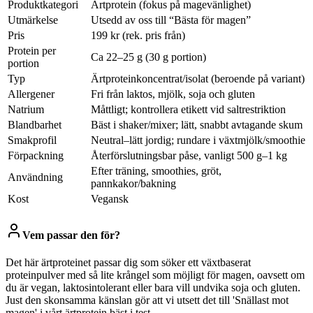
Produktkategori
Ärtprotein (fokus på magevänlighet)
Utmärkelse
Utsedd av oss till “Bästa för magen”
Pris
199 kr (rek. pris från)
Protein per
Ca 22–25 g (30 g portion)
portion
Typ
Ärtproteinkoncentrat/isolat (beroende på variant)
Allergener
Fri från laktos, mjölk, soja och gluten
Natrium
Måttligt; kontrollera etikett vid saltrestriktion
Blandbarhet
Bäst i shaker/mixer; lätt, snabbt avtagande skum
Smakprofil
Neutral–lätt jordig; rundare i växtmjölk/smoothie
Förpackning
Återförslutningsbar påse, vanligt 500 g–1 kg
Efter träning, smoothies, gröt,
Användning
pannkakor/bakning
Kost
Vegansk
Vem passar den för?
Det här ärtproteinet passar dig som söker ett växtbaserat
proteinpulver med så lite krångel som möjligt för magen, oavsett om
du är vegan, laktosintolerant eller bara vill undvika soja och gluten.
Just den skonsamma känslan gör att vi utsett det till 'Snällast mot
magen' i vårt ärtprotein bäst i test.