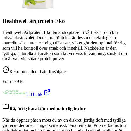
Healthwell ärtprotein Eko
Healthwell Ärtprotein Eko tar andraplatsen i vårt test – och blir
prisvärdaste valet. Den stora fördelen är dess rena, ekologiska
ingredienslista utan onödiga tillsatser, vilket gör den optimal för dig
som vill ha kontroll över smak och innehåll. Nackdelen är den
tydliga, naturella ärtsmaken som kräver viss tillvänjning, särskilt om
du är van vid sötare proteinpulver.
Rekommenderad återförsäljare
Från
179
kr
Till butik
Rå, ärtig karaktär med naturlig textur
När du öppnar påsen möts du av en diskret, jordig doft med tydliga
gröna undertoner – inget syntetiskt, bara ren ärta. Pulvret känns torrt
och finkornigt mellan fingrarna, men blandat i smoothie eller gröt