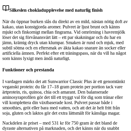
Silkeslen chokladupplevelse med naturlig finish
När du öppnar burken slås du direkt av en mild, nästan nötig doft av
kakao, utan konstgjorda aromer. Pulvret är ljust brunt och känns
mjukt och finkornigt mellan fingrarna. Vid omrörning i havremjölk
löser det sig förvånansvärt lätt – ett par skakningar och du har en
jämn, krämig dryck utan klumpar. Smaken är rund och mjuk, med
subtil sötma och en eftersmak av äkta kakao snarare än socker eller
artificiella ämnen. Perfekt efter ett träningspass, när du vill ha något
som känns lyxigt men ändå naturligt.
Funktioner och prestanda
I vardagen märks det att Sunwarrior Classic Plus är ett genomtänkt
veganskt protein: du får 17–18 gram protein per portion tack vare
ärtprotein, ris, quinoa, chia och amarant. Den balanserade
aminosyraprofilen gör det till ett tryggt val för dig som tränar eller
vill komplettera din växtbaserade kost. Pulvret passar både i
smoothies, gröt eller bara med vatten, och att det är helt fritt från
soja, gluten och laktos gör det extra lättsmält för känsliga magar.
Nackdelen är priset – med 531 kr för 750 gram är det bland de
dyraste alternativen på marknaden, och det känns när du snabbt