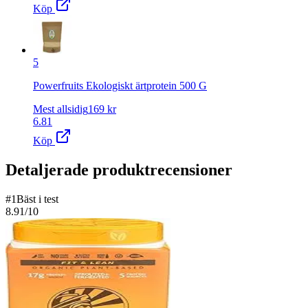
Köp
5
Powerfruits Ekologiskt ärtprotein 500 G
Mest allsidig
169
kr
6.81
Köp
Detaljerade produktrecensioner
#
1
Bäst i test
8.91
/10