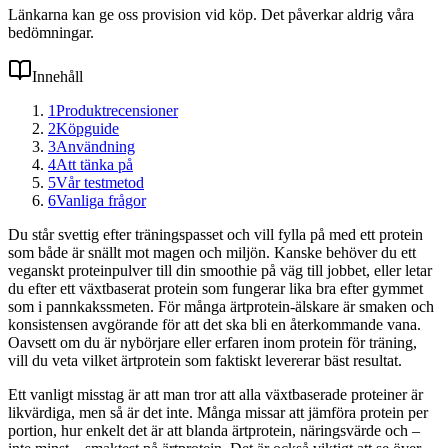
Länkarna kan ge oss provision vid köp. Det påverkar aldrig våra
bedömningar.
Innehåll
1
Produktrecensioner
2
Köpguide
3
Användning
4
Att tänka på
5
Vår testmetod
6
Vanliga frågor
Du står svettig efter träningspasset och vill fylla på med ett protein
som både är snällt mot magen och miljön. Kanske behöver du ett
veganskt proteinpulver till din smoothie på väg till jobbet, eller letar
du efter ett växtbaserat protein som fungerar lika bra efter gymmet
som i pannkakssmeten. För många ärtprotein-älskare är smaken och
konsistensen avgörande för att det ska bli en återkommande vana.
Oavsett om du är nybörjare eller erfaren inom protein för träning,
vill du veta vilket ärtprotein som faktiskt levererar bäst resultat.
Ett vanligt misstag är att man tror att alla växtbaserade proteiner är
likvärdiga, men så är det inte. Många missar att jämföra protein per
portion, hur enkelt det är att blanda ärtprotein, näringsvärde och –