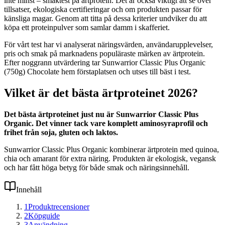
inte minst – smaktest på ärtprotein. Det är också viktigt att se över
tillsatser, ekologiska certifieringar och om produkten passar för
känsliga magar. Genom att titta på dessa kriterier undviker du att
köpa ett proteinpulver som samlar damm i skafferiet.
För vårt test har vi analyserat näringsvärden, användarupplevelser,
pris och smak på marknadens populäraste märken av ärtprotein.
Efter noggrann utvärdering tar Sunwarrior Classic Plus Organic
(750g) Chocolate hem förstaplatsen och utses till bäst i test.
Vilket är det bästa ärtproteinet 2026?
Det bästa ärtproteinet just nu är Sunwarrior Classic Plus
Organic. Det vinner tack vare komplett aminosyraprofil och
frihet från soja, gluten och laktos.
Sunwarrior Classic Plus Organic kombinerar ärtprotein med quinoa,
chia och amarant för extra näring. Produkten är ekologisk, vegansk
och har fått höga betyg för både smak och näringsinnehåll.
Innehåll
1
Produktrecensioner
2
Köpguide
3
Användning