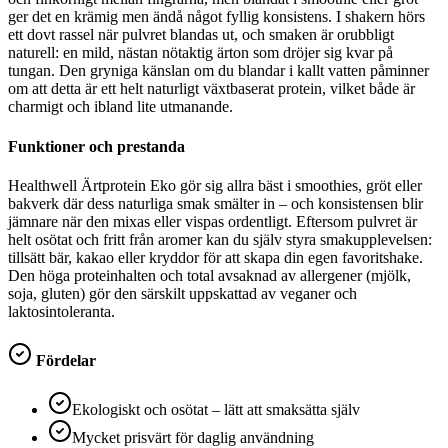
ger det en krämig men ändå något fyllig konsistens. I shakern hörs
ett dovt rassel när pulvret blandas ut, och smaken är orubbligt
naturell: en mild, nästan nötaktig ärton som dröjer sig kvar på
tungan. Den gryniga känslan om du blandar i kallt vatten påminner
om att detta är ett helt naturligt växtbaserat protein, vilket både är
charmigt och ibland lite utmanande.
Funktioner och prestanda
Healthwell Ärtprotein Eko gör sig allra bäst i smoothies, gröt eller
bakverk där dess naturliga smak smälter in – och konsistensen blir
jämnare när den mixas eller vispas ordentligt. Eftersom pulvret är
helt osötat och fritt från aromer kan du själv styra smakupplevelsen:
tillsätt bär, kakao eller kryddor för att skapa din egen favoritshake.
Den höga proteinhalten och total avsaknad av allergener (mjölk,
soja, gluten) gör den särskilt uppskattad av veganer och
laktosintoleranta.
Fördelar
Ekologiskt och osötat – lätt att smaksätta själv
Mycket prisvärt för daglig användning