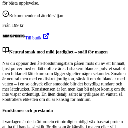
för bästa upplevelse.
Rekommenderad återförsäljare
Från
199
kr
Till butik
Neutral smak med mild jordighet – snäll för magen
När du öppnar den återförslutningsbara påsen möts du av ett finmalt,
ljust pulver med en lätt doft av ärta. I shakern blandas pulvret snabbt
men bildar ett lätt skum som lägger sig efter några sekunder. Smaken
är neutral men med en diskret jordig ton, särskilt om du blandar med
vatten – i en sojadryck eller smoothie blir det betydligt rundare och
mer lättdrucket. Konsistensen är len men kan bli något kornig om du
inte vispar ordentligt. En liten detalj: saltet är tydligare än väntat, så
kontrollera etiketten om du är känslig för natrium.
Funktioner och prestanda
I vardagen är detta ärtprotein ett otroligt smidigt växtbaserat protein
att ha till hands, särskilt för dig som är känslig i magen eller vill