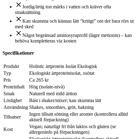
Jordig/ärtig ton märks i vatten och kräver ofta
smaksättning
Kan skumma och kännas lätt “kritigt” om det bara rörs ut
med sked
Något begränsad aminosyraprofil (lägre metionin) – kan
behöva kompletteras via kosten
Specifikationer
Produkt
Holistic ärtprotein Isolat Ekologisk
Typ
Ekologiskt ärtproteinisolat, osötat
Pris
Ca 265 kr
Proteinhalt
Hög (isolate-nivå)
Smak
Naturell med mild ärtton
Löslighet
Bäst i shaker/mixer; kan skumma lätt
Användning
Shakes, smoothies, gröt, bakning
Ingen tillsatt sötning eller aromer (kontrollera alltid
Tillsatser
aktuell förpackning)
Vegan; naturligt fri från laktos och gluten (se
Kost
allergeninfo på förpackningen)
Ekologiskt ärtproteinisolat (kontrollera aktuell