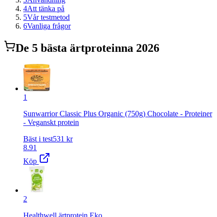
4
Att tänka på
5
Vår testmetod
6
Vanliga frågor
De
5
bästa
ärtprotein
na 2026
1
Sunwarrior Classic Plus Organic (750g) Chocolate - Proteiner
- Veganskt protein
Bäst i test
531
kr
8.91
Köp
2
Healthwell ärtprotein Eko