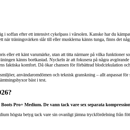
dig i soffan efter ett intensivt cykelpass i vårsolen. Kanske har du kä
t när träningsvärken slår till eller musklerna känns tunga, finns det nå
ris eller ett känt varumärke, utan att titta närmare på vilka funktioner
träningen känns bortkastad. Nyckeln är att fokusera på några avgörande f
 faktiska komfort. Då ökar chansen för förbättrad blodcirkulation och
smiljöer, användaromdömen och teknisk granskning – allt anpassat för
mtningsbyxor bäst i test.
026?
n Boots Pro+ Medium. De vann tack vare sex separata kompressions
ium högsta betyg tack vare sin ovanligt jämna tryckfördelning från föt