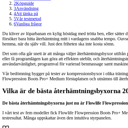
2
Köpguide
3
Användning
4
Att tänka på
5
Vår testmetod
6
Vanliga frågor
Du kliver av löparbanan en kylig höstdag med trötta ben, eller sätter 
försöker bara hitta återhämtning mitt i vardagens snabba tempo. Oavset
hemma, när du själv vill. Just den friheten ska inte kosta sömn.
Det som ofta går snett är att många väljer återhämtningsbyxor utifrån p
eller få programlägen kan göra att effekten uteblir, och återhämtnings
användarvänlighet, programval för varierad benmassage samt maskinens
Vår bedömning bygger på tester av kompressionsbyxor i olika träning
Flowpression Boots Pro+ Medium förstaplatsen och utnämns till återhä
Vilka är de bästa återhämtningsbyxorna 2
De bästa återhämtningsbyxorna just nu är Flowlife Flowpressio
I vårt test av fem modeller fick Flowlife Flowpression Boots Pro+ Med
testresultat. Många uppskattar även den intuitiva styrpanelen.