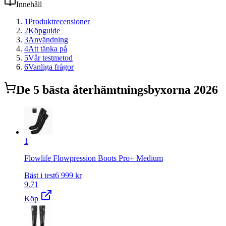
Innehåll
1
Produktrecensioner
2
Köpguide
3
Användning
4
Att tänka på
5
Vår testmetod
6
Vanliga frågor
De
5
bästa
återhämtningsbyxor
na 2026
1
Flowlife Flowpression Boots Pro+ Medium
Bäst i test
6 999
kr
9.71
Köp