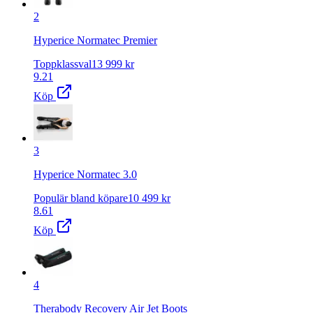
2
Hyperice Normatec Premier
Toppklassval
13 999
kr
9.21
Köp
3
Hyperice Normatec 3.0
Populär bland köpare
10 499
kr
8.61
Köp
4
Therabody Recovery Air Jet Boots