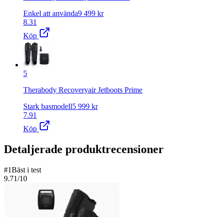
Enkel att använda
9 499
kr
8.31
Köp
5
Therabody Recoveryair Jetboots Prime
Stark basmodell
5 999
kr
7.91
Köp
Detaljerade produktrecensioner
#
1
Bäst i test
9.71
/10