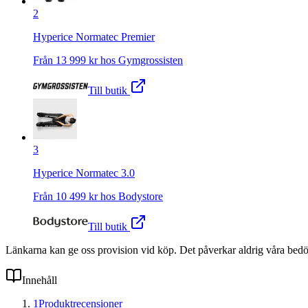
2
Hyperice Normatec Premier
Från
13 999
kr hos
Gymgrossisten
Till butik
3
Hyperice Normatec 3.0
Från
10 499
kr hos
Bodystore
Till butik
Länkarna kan ge oss provision vid köp. Det påverkar aldrig våra bed
Innehåll
1
Produktrecensioner