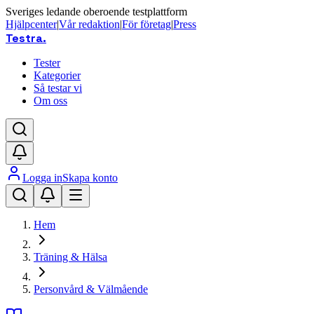
Sveriges ledande oberoende testplattform
Hjälpcenter
|
Vår redaktion
|
För företag
|
Press
Testra
.
Tester
Kategorier
Så testar vi
Om oss
Logga in
Skapa konto
Hem
Träning & Hälsa
Personvård & Välmående