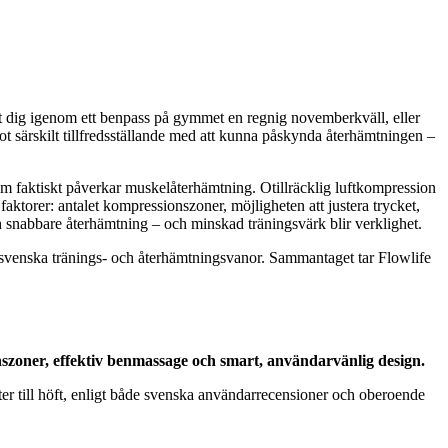
mpat dig igenom ett benpass på gymmet en regnig novemberkväll, eller
got särskilt tillfredsställande med att kunna påskynda återhämtningen –
 som faktiskt påverkar muskelåterhämtning. Otillräcklig luftkompression
aktorer: antalet kompressionszoner, möjligheten att justera trycket,
 snabbare återhämtning – och minskad träningsvärk blir verklighet.
 svenska tränings- och återhämtningsvanor. Sammantaget tar Flowlife
zoner, effektiv benmassage och smart, användarvänlig design.
ter till höft, enligt både svenska användarrecensioner och oberoende